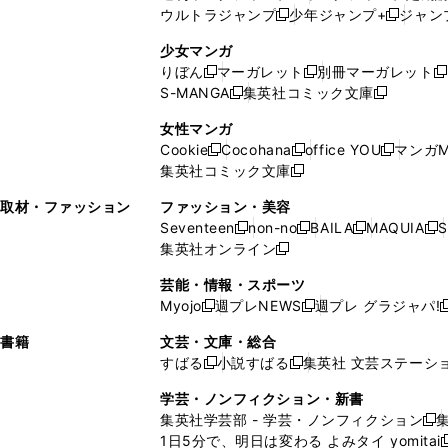
く
開
ウ
ィ
ィ
ウ
ウルトラジャンプ
少年ジャンプ+
ジャン
新
し
新
く
ィ
ン
ン
ィ
し
い
し
ン
ド
ド
ン
少女マンガ
い
ウ
い
ド
ウ
ウ
ド
りぼん
マーガレット
別冊マーガレット
新
新
新
ウ
ィ
ウ
ウ
で
で
ウ
S-MANGA
集英社コミック文庫
し
新
し
新
ィ
ン
ィ
で
開
開
で
い
し
い
し
ン
ド
ン
女性マンガ
開
く
く
開
ウ
い
ウ
い
ド
ウ
ド
Cookie
Cocohana
office YOU
マンガM
く
く
新
新
新
ィ
ウ
ィ
ウ
ウ
で
ウ
集英社コミック文庫
し
新
し
し
ン
ィ
ン
ィ
で
開
で
い
し
い
い
ド
ン
ド
ン
取材・ファッション
ファッション・美容
開
く
開
ウ
い
ウ
ウ
ウ
ド
ウ
ド
Seventeen
non-no
BAILA
MAQUIA
S
く
く
新
新
新
新
ィ
ウ
ィ
ィ
で
ウ
で
ウ
集英社オンライン
し
新
し
し
し
ン
ィ
ン
ン
開
で
開
で
い
し
い
い
い
ド
ン
ド
ド
芸能・情報・スポーツ
く
開
く
開
ウ
い
ウ
ウ
ウ
ウ
ド
ウ
ウ
Myojo
週プレNEWS
週プレ グラジャパ!
く
く
新
新
新
ィ
ウ
ィ
ィ
ィ
で
ウ
で
で
し
し
ン
ィ
ン
ン
ン
書籍
文芸・文庫・総合
開
で
開
開
い
い
ド
ン
ド
ド
ド
すばる
小説すばる
集英社 文芸ステーシ
く
開
く
く
新
新
ウ
ウ
ウ
ド
ウ
ウ
ウ
く
し
し
ィ
ィ
学芸・ノンフィクション・新書
で
ウ
で
で
で
い
い
ン
ン
集英社学芸部 - 学芸・ノンフィクション
開
で
開
開
開
新
ウ
ウ
ド
ド
1日5分で、明日は変わる よみタイ yomitai
く
開
く
く
く
し
新