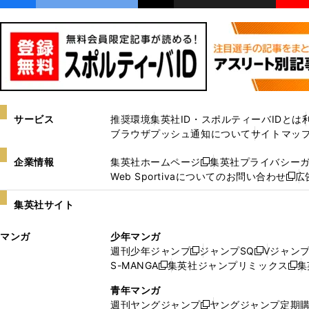
サービス
推奨環境
集英社ID・スポルティーバIDとは
ブラウザプッシュ通知について
サイトマッ
企業情報
集英社ホームページ
集英社プライバシー
新
Web Sportivaについてのお問い合わせ
広
し
新
い
し
集英社サイト
ウ
い
ィ
ウ
マンガ
少年マンガ
ン
ィ
週刊少年ジャンプ
ジャンプSQ
Vジャン
ド
ン
新
新
S-MANGA
集英社ジャンプリミックス
集
ウ
ド
新
し
し
新
で
ウ
し
い
い
し
青年マンガ
開
で
い
ウ
ウ
い
週刊ヤングジャンプ
ヤングジャンプ定期
新