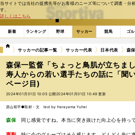
当サイトでは当社の提携先等がお客様のニーズ等について調査・分析し
web Sportiva (webスポルティーバ)
す。
詳しくはこちら
新着
ランキング
野球
サッカー
競馬
ゴル
we
サッカーの記事一覧
サッカー代表
日本代表
森
b
ス
森保一監督「ちょっと鳥肌が立ちま
ポ
ル
寿人からの若い選手たちの話に「聞い
テ
ページ目)
ィ
ー
2024年01月01日 10:05 公開
2024年01月01日 10:49 更新
バ
原山裕平●取材・文 text by Harayama Yuhei
森保
同じ感覚ですね。本当に突き抜けた向上心を持って
憲剛
特に今のグループはそう感じます。どんどん先に進