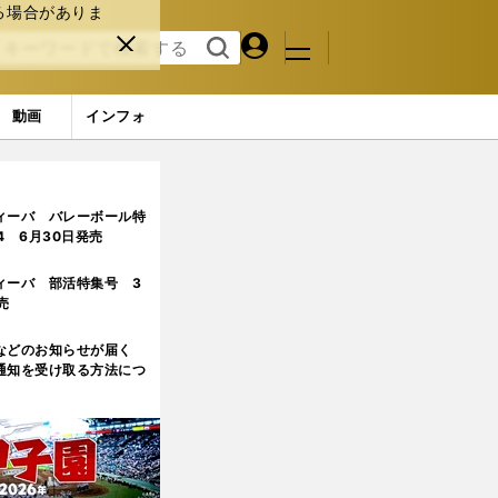
る場合がありま
マイペ
閉じ
検索
メニュ
ー
る
す
ジ
る
動画
インフォ
若い選手たちの話に「聞いていてうれしい」
4ページ目
ィーバ バレーボール特
.4 6月30日発売
ィーバ 部活特集号 3
売
などのお知らせが届く
通知を受け取る方法につ