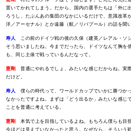
置いてかれてしまう。だから、国内の選手たちは「外に
ろうし、たぶんあの集団のなかにいるだけで、意識改革
洋／アーセナル）とか遠藤（航／リバプール）の話を聞
寿人
この前のドイツ戦の後の久保（建英／レアル・ソシ
そう思いましたね。今までだったら、ドイツなんて胸を
も、同じ土俵で戦っているんだなって。
憲剛
普通にやれるでしょ、みたいな感じだからね。実際
だけど。
寿人
僕らの時代って、ワールドカップでいかに勝つかっ
なかったですよね。まずは「どう出るか」みたいな感じ
ことを普通に考えている。
憲剛
本気で上を目指しているよね。もちろん僕らも目指
今ほどは見えていなかったと思う。なぜなら、そういう