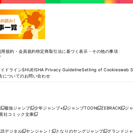
利用規約・会員規約
特定商取引法に基づく表示・その他の事項
プ
ガイドライン
SHUEISHA Privacy Guideline
Setting of Cookies
web 
告についてのお問い合わせ
プ
最強ジャンプ
少年ジャンプ+
ジャンプTOON
ZEBRACK
ジ
新
新
新
新
新
英社コミック文庫
し
新
し
し
し
し
い
い
し
い
い
い
ウ
ウ
い
ウ
ウ
ウ
購読デジタル
ヤンジャン！
となりのヤングジャンプ
グランドジ
新
新
新