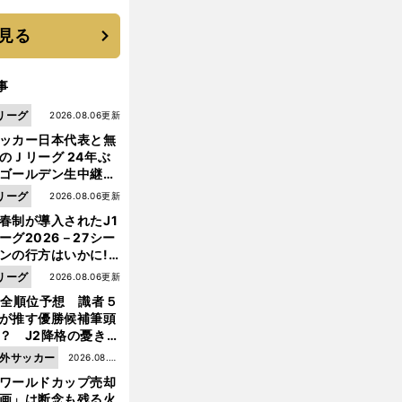
す"日本一1000日計
"のすべて
見る
事
リーグ
2026.08.06更新
ッカー日本代表と無
のＪリーグ 24年ぶ
ゴールデン生中継の
幕戦でヘタな試合は
リーグ
2026.08.06更新
せられない
春制が導入されたJ1
ーグ2026－27シー
ンの行方はいかに!?
５人の識者が全順位
リーグ
2026.08.06更新
大胆予想
1全順位予想 識者５
が推す優勝候補筆頭
？ J2降格の憂き目
遭いそうな３クラブ
外サッカー
2026.08.05
は？
ワールドカップ売却
更新
前
へ
画」は断念も残る火