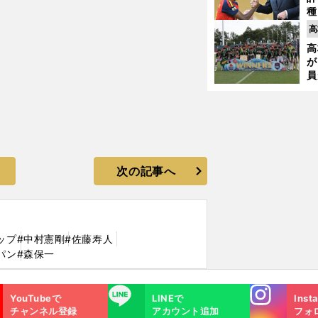
種
ィ
高
起
高
が
員
み
次の記事へ
ップ
#中村憲剛
#佐藤寿人
パン
#森保一
Instagra
LINE
YouTubeで
LINEで
Inst
m
チャンネル登録
アカウント追加
フォ