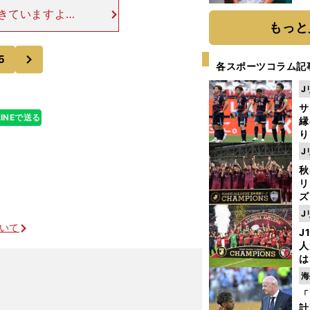
か
きていますよ
画
もっと
たけど、今は同
とで、たとえ海
次
5
各スポーツコラム記
J
サ
LINEで送る
縁
り
開
J
見
秋
リ
ズ
J
を
ついて
J
人
は
に
海
と
「
計