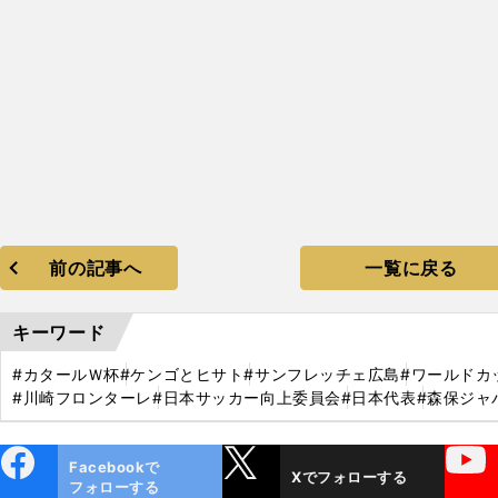
前の記事へ
一覧に戻る
キーワード
#カタールＷ杯
#ケンゴとヒサト
#サンフレッチェ広島
#ワールドカ
#川崎フロンターレ
#日本サッカー向上委員会
#日本代表
#森保ジャ
ebo
X
YouTube
Facebookで
Xでフォローする
ok
フォローする