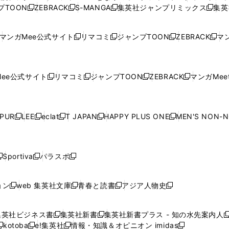
ィ
ィ
ウ
ィ
ィ
ィ
プTOON
ZEBRACK
S-MANGA
集英社ジャンプリミックス
集英
新
し
新
し
新
し
新
ン
ン
ィ
ン
ン
ン
し
い
し
い
し
い
し
ド
ド
ン
ド
ド
ド
い
ウ
い
ウ
い
ウ
い
ウ
ウ
ド
ウ
ウ
ウ
マンガMee公式サイト
リマコミ
ジャンプTOON
ZEBRACK
マン
新
新
新
新
ウ
ィ
ウ
ィ
ウ
ィ
ウ
で
で
ウ
で
で
で
し
し
し
し
し
ィ
ン
ィ
ン
ィ
ン
ィ
開
開
で
開
開
開
い
い
い
い
い
ン
ド
ン
ド
ン
ド
ン
く
く
開
く
く
く
ウ
ウ
ウ
ウ
ウ
ド
ウ
ド
ウ
ド
ウ
ド
ee公式サイト
リマコミ
ジャンプTOON
ZEBRACK
マンガMeet
く
新
新
新
新
ィ
ィ
ィ
ィ
ィ
ウ
で
ウ
で
ウ
で
ウ
し
し
し
し
ン
ン
ン
ン
ン
で
開
で
開
で
開
で
い
い
い
い
ド
ド
ド
ド
ド
開
く
開
く
開
く
開
ウ
ウ
ウ
ウ
ウ
ウ
ウ
ウ
ウ
PUR
LEE
eclat
T JAPAN
HAPPY PLUS ONE
MEN'S NON-
く
く
く
く
新
新
新
新
新
ィ
ィ
ィ
ィ
で
で
で
で
で
し
し
し
し
し
ン
ン
ン
ン
開
開
開
開
開
い
い
い
い
い
ド
ド
ド
ド
く
く
く
く
く
ウ
ウ
ウ
ウ
ウ
ウ
ウ
ウ
ウ
Sportiva
パラスポ
新
新
ィ
ィ
ィ
ィ
ィ
で
で
で
で
し
し
し
ン
ン
ン
ン
ン
開
開
開
開
い
い
い
ド
ド
ド
ド
ド
ョン
web 集英社文庫
青春と読書
アジア人物史
く
く
く
く
新
新
新
新
ウ
ウ
ウ
ウ
ウ
ウ
ウ
ウ
し
し
し
し
ィ
ィ
ィ
で
で
で
で
で
い
い
い
い
ン
ン
ン
集英社ビジネス書
集英社新書
集英社新書プラス - 知の水先案内人
開
開
開
開
開
新
新
新
ウ
ウ
ウ
ウ
ド
ド
ド
kotoba
e!集英社
情報・知識＆オピニオン imidas
く
く
く
く
く
新
し
新
し
新