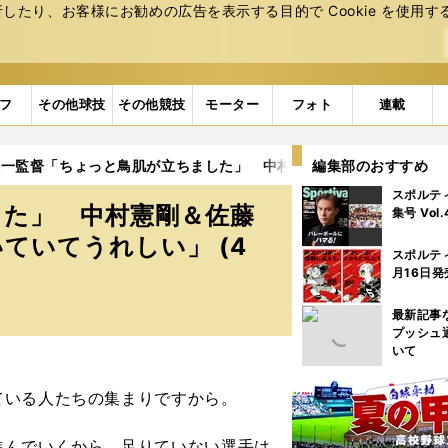
たり、お客様にお勧めの広告を表⽰する⽬的で Cookie を使⽤す
フ
その他球技
その他競技
モーター
フォト
連載
保一監督「ちょっと鳥肌が立ちました」 中村憲剛＆佐藤寿人からの
編集部のおすすめ
スポルテ
した」 中村憲剛＆佐藤
集号 Vol
ていてうれしい」 (4
スポルテ
月16日発
最新記事
プッシュ
いて
いる人たちの集まりですから。
んでいくから、足りていない選手は