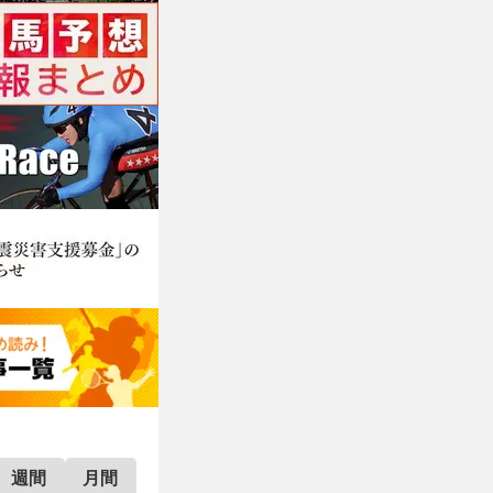
週間
月間