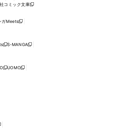
ィ
社コミック文庫
し
新
ン
い
し
ド
ウ
い
ウ
ガMeets
新
ィ
ウ
で
し
ン
ィ
開
い
ド
ン
く
ウ
ウ
ド
s
S-MANGA
新
新
ィ
で
ウ
し
し
ン
開
で
い
い
ド
く
開
ウ
ウ
ウ
NO
UOMO
く
新
新
ィ
ィ
で
し
し
ン
ン
開
い
い
ド
ド
く
ウ
ウ
ウ
ウ
ィ
ィ
で
で
ン
ン
開
開
ド
ド
く
く
ウ
ウ
で
で
開
開
く
く
し