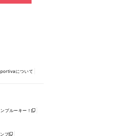
Sportivaについて
ャンプルーキー！
新
し
い
ウ
ャンプ
新