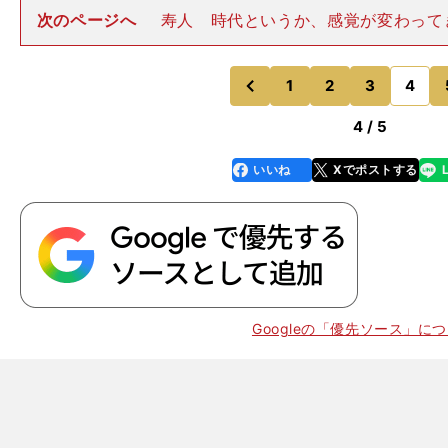
次のページへ
寿人 時代というか、感覚が変わって
ね。森保 私自身の若い時は、海外は見上げるものだっ
じ目線でやれている。それでＡ代表がそうやって戦うこ
外に出なくても、国内の育
1
2
3
4
のページへ
のページへ
前
4 / 5
いいね
Xでポストする
line
faceboo
x
k
Googleの「優先ソース」に