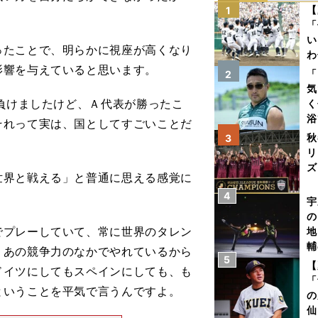
【
1
「
い
たことで、明らかに視座が高くなり
わ
影響を与えていると思います。
だ
「
2
気
負けましたけど、Ａ代表が勝ったこ
く
浴
それって実は、国としてすごいことだ
太
秋
3
ァ
リ
ズ
界と戦える」と普通に思える感覚に
4
を
宇
の
プレーしていて、常に世界のタレン
地
輔
。あの競争力のなかでやれているから
5
題
【
ドイツにしてもスペインにしても、も
「
ということを平気で言うんですよ。
の
仙