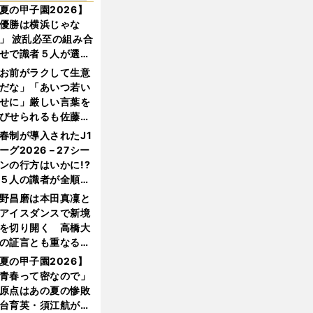
夏の甲子園2026】
優勝は横浜じゃな
」 波乱必至の組み合
せで識者５人が選ん
優勝校はここだ！
お前がラクして生意
だな」「あいつ若い
せに」厳しい言葉を
びせられるも佐藤慎
郎が貫いた誇りとフ
春制が導入されたJ1
ンへの思い
ーグ2026－27シー
ンの行方はいかに!?
５人の識者が全順位
大胆予想
野昌磨は本田真凜と
アイスダンスで新境
を切り開く 高橋大
の証言とも重なる課
と楽しさ
夏の甲子園2026】
青春って密なので」
原点はあの夏の惨敗
台育英・須江航が明