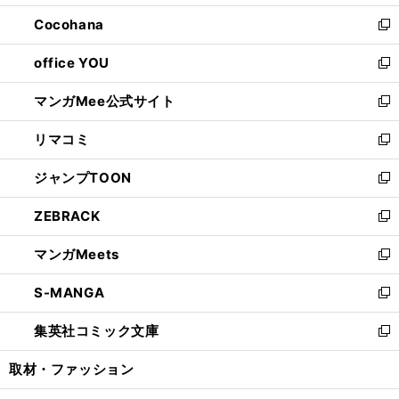
開
ウ
ン
し
Cocohana
く
で
ド
い
新
開
ウ
ウ
し
office YOU
く
で
ィ
い
新
開
ン
ウ
し
マンガMee公式サイト
く
ド
ィ
い
新
ウ
ン
ウ
し
リマコミ
で
ド
ィ
い
新
開
ウ
ン
ウ
し
ジャンプTOON
く
で
ド
ィ
い
新
開
ウ
ン
ウ
し
ZEBRACK
く
で
ド
ィ
い
新
開
ウ
ン
ウ
し
マンガMeets
く
で
ド
ィ
い
新
開
ウ
ン
ウ
し
S-MANGA
く
で
ド
ィ
い
新
開
ウ
ン
ウ
し
集英社コミック文庫
く
で
ド
ィ
い
新
開
ウ
ン
ウ
し
取材・ファッション
く
で
ド
ィ
い
開
ウ
ン
ウ