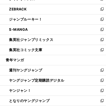
開
ウ
ン
ウ
し
ZEBRACK
く
で
ド
ィ
い
新
開
ウ
ン
ウ
し
ジャンプルーキー！
く
で
ド
ィ
い
新
開
ウ
ン
ウ
し
S-MANGA
く
で
ド
ィ
い
新
開
ウ
ン
ウ
し
集英社ジャンプリミックス
く
で
ド
ィ
い
新
開
ウ
ン
ウ
し
集英社コミック文庫
く
で
ド
ィ
い
新
開
ウ
ン
ウ
し
青年マンガ
く
で
ド
ィ
い
開
ウ
ン
ウ
週刊ヤングジャンプ
く
で
ド
ィ
新
開
ウ
ン
し
ヤングジャンプ定期購読デジタル
く
で
ド
い
新
開
ウ
ウ
し
ヤンジャン！
く
で
ィ
い
新
開
ン
ウ
し
となりのヤングジャンプ
く
ド
ィ
い
新
ウ