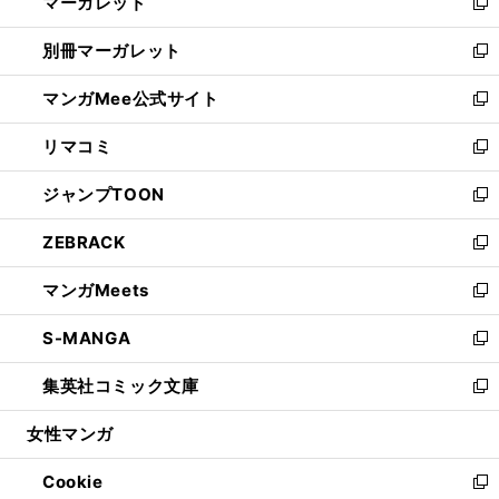
マーガレット
く
で
ド
い
新
開
ウ
ウ
し
別冊マーガレット
く
で
ィ
い
新
開
ン
ウ
し
マンガMee公式サイト
く
ド
ィ
い
新
ウ
ン
ウ
し
リマコミ
で
ド
ィ
い
新
開
ウ
ン
ウ
し
ジャンプTOON
く
で
ド
ィ
い
新
開
ウ
ン
ウ
し
ZEBRACK
く
で
ド
ィ
い
新
開
ウ
ン
ウ
し
マンガMeets
く
で
ド
ィ
い
新
開
ウ
ン
ウ
し
S-MANGA
く
で
ド
ィ
い
新
開
ウ
ン
ウ
し
集英社コミック文庫
く
で
ド
ィ
い
新
開
ウ
ン
ウ
し
女性マンガ
く
で
ド
ィ
い
開
ウ
ン
ウ
Cookie
く
で
ド
ィ
新