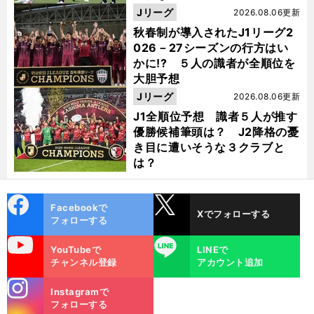
Jリーグ
2026.08.06更新
秋春制が導入されたJ1リーグ2
026－27シーズンの行方はい
かに!? ５人の識者が全順位を
大胆予想
Jリーグ
2026.08.06更新
J1全順位予想 識者５人が推す
優勝候補筆頭は？ J2降格の憂
き目に遭いそうな３クラブと
は？
cebo
X
Facebookで
Xでフォローする
ok
フォローする
uTube
LINE
YouTubeで
LINEで
チャンネル登録
アカウント追加
stagra
Instagramで
m
フォローする