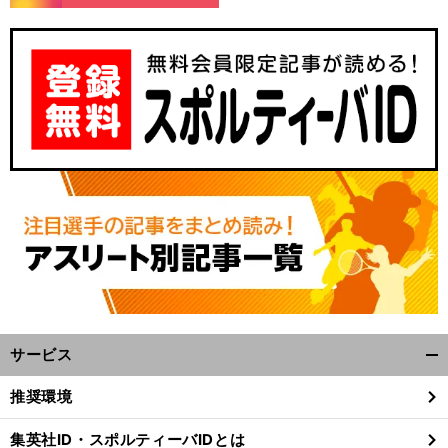
、
最
」
前
へ
サービス
開
く/
推奨環境
閉
じ
集英社ID・スポルティーバIDとは