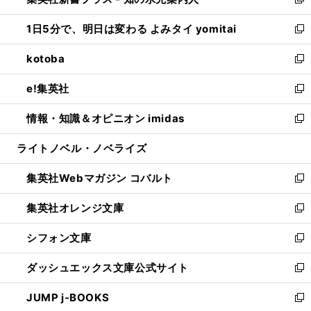
ィ
い
新
ウ
ン
ウ
し
1日5分で、明日は変わる よみタイ yomitai
で
ド
ィ
い
新
開
ウ
ン
ウ
し
kotoba
く
で
ド
ィ
い
新
開
ウ
ン
ウ
し
e!集英社
く
で
ド
ィ
い
新
開
ウ
ン
ウ
し
情報・知識＆オピニオン imidas
く
で
ド
ィ
い
新
開
ウ
ン
ウ
し
ライトノベル・ノベライズ
く
で
ド
ィ
い
開
ウ
ン
ウ
集英社Webマガジン コバルト
く
で
ド
ィ
新
開
ウ
ン
し
集英社オレンジ文庫
く
で
ド
い
新
開
ウ
ウ
し
シフォン文庫
く
で
ィ
い
新
開
ン
ウ
し
ダッシュエックス文庫公式サイト
く
ド
ィ
い
新
ウ
ン
ウ
し
JUMP j-BOOKS
で
ド
ィ
い
新