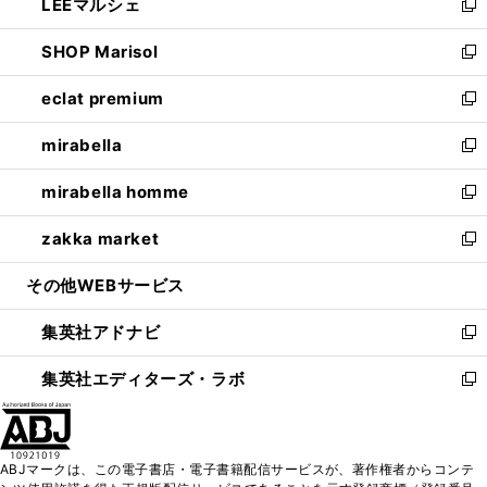
LEEマルシェ
く
で
ド
ィ
い
新
開
ウ
ン
ウ
し
SHOP Marisol
く
で
ド
ィ
い
新
開
ウ
ン
ウ
し
eclat premium
く
で
ド
ィ
い
新
開
ウ
ン
ウ
し
mirabella
く
で
ド
ィ
い
新
開
ウ
ン
ウ
し
mirabella homme
く
で
ド
ィ
い
新
開
ウ
ン
ウ
し
zakka market
く
で
ド
ィ
い
新
開
ウ
ン
ウ
し
その他WEBサービス
く
で
ド
ィ
い
開
ウ
ン
ウ
集英社アドナビ
く
で
ド
ィ
新
開
ウ
ン
し
集英社エディターズ・ラボ
く
で
ド
い
新
開
ウ
ウ
し
く
で
ィ
い
開
ン
ウ
ABJマークは、この電子書店・電子書籍配信サービスが、著作権者からコンテ
く
ド
ィ