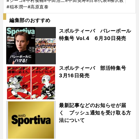
#ジーコ
#中村俊輔
#中田浩二
#中田英寿
#日本代表
#柳沢敦
#稲本潤一
#高原直泰
編集部のおすすめ
スポルティーバ バレーボール
特集号 Vol.4 6月30日発売
スポルティーバ 部活特集号
3月16日発売
最新記事などのお知らせが届
く プッシュ通知を受け取る方
法について