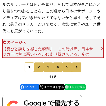
ルのサッカーとは何かを知り、そして日本がそこにたど
り着きつつあることを、この頃から日本のサポーターや
メディアは気づき始めたのではないかと思う。そしてそ
れは男子のサッカーだけでなく、次第に女子やユース世
代にも広がっていった。
次のページへ
【喜びと誇りを感じた瞬間】 この時以降、日本サ
ッカーは常に高いレベルにあり続けている。今の日
本代表は世界の強豪を向こうにしても、恐れること
なく戦うことを、そして彼らを破るのは決して不可
次
1
2
3
4
5
のページへ
能ではないこと
1 / 5
いいね
Xでポストする
LINEで送る
line
faceboo
x
k