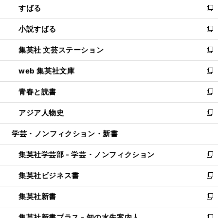
すばる
く
で
ド
新
開
ウ
し
小説すばる
く
で
い
新
開
ウ
し
集英社 文芸ステーション
く
ィ
い
新
ン
ウ
し
web 集英社文庫
ド
ィ
い
新
ウ
ン
ウ
し
青春と読書
で
ド
ィ
い
新
開
ウ
ン
ウ
し
アジア人物史
く
で
ド
ィ
い
新
開
ウ
ン
ウ
し
学芸・ノンフィクション・新書
く
で
ド
ィ
い
開
ウ
ン
ウ
集英社学芸部 - 学芸・ノンフィクション
く
で
ド
ィ
新
開
ウ
ン
し
集英社ビジネス書
く
で
ド
い
新
開
ウ
ウ
し
集英社新書
く
で
ィ
い
新
開
ン
ウ
し
集英社新書プラス - 知の水先案内人
く
ド