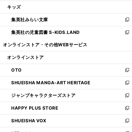
開
ウ
ン
ウ
し
キッズ
く
で
ド
ィ
い
開
ウ
ン
ウ
集英社みらい文庫
く
で
ド
ィ
新
開
ウ
ン
し
集英社の児童図書 S-KIDS.LAND
く
で
ド
い
新
開
ウ
ウ
し
オンラインストア・
その他WEBサービス
く
で
ィ
い
開
ン
ウ
オンラインストア
く
ド
ィ
ウ
ン
OTO
で
ド
新
開
ウ
し
SHUEISHA MANGA-ART HERITAGE
く
で
い
新
開
ウ
し
ジャンプキャラクターズストア
く
ィ
い
新
ン
ウ
し
HAPPY PLUS STORE
ド
ィ
い
新
ウ
ン
ウ
し
SHUEISHA VOX
で
ド
ィ
い
新
開
ウ
ン
ウ
し