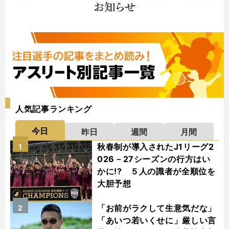
人気記事ランキング
今日
昨日
週間
月間
秋春制が導入されたJ1リーグ2
1
026－27シーズンの行方はい
かに!? ５人の識者が全順位を
大胆予想
「お前がラクして生意気だな」
2
「あいつ若いくせに」厳しい言