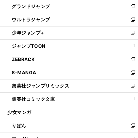
ン
ウ
し
グランドジャンプ
で
ド
ィ
い
新
開
ウ
ン
ウ
し
ウルトラジャンプ
く
で
ド
ィ
い
新
開
ウ
ン
ウ
し
少年ジャンプ+
く
で
ド
ィ
い
新
開
ウ
ン
ウ
し
ジャンプTOON
く
で
ド
ィ
い
新
開
ウ
ン
ウ
し
ZEBRACK
く
で
ド
ィ
い
新
開
ウ
ン
ウ
し
S-MANGA
く
で
ド
ィ
い
新
開
ウ
ン
ウ
し
集英社ジャンプリミックス
く
で
ド
ィ
い
新
開
ウ
ン
ウ
し
集英社コミック文庫
く
で
ド
ィ
い
新
開
ウ
ン
ウ
し
少女マンガ
く
で
ド
ィ
い
開
ウ
ン
ウ
りぼん
く
で
ド
ィ
新
開
ウ
ン
し