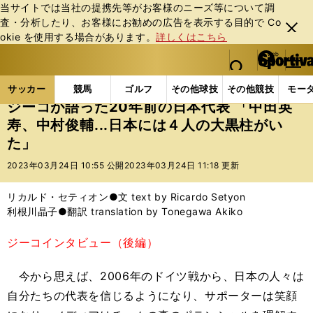
当サイトでは当社の提携先等がお客様のニーズ等について調
査・分析したり、お客様にお勧めの広告を表⽰する⽬的で Co
閉じ
okie を使⽤する場合があります。
詳しくはこちら
る
マイペ
web Sportiva (webスポルティーバ)
検索
メニュ
we
ー
サッカーの記事一覧
サッカー代表
日本代表
ジー
b
ジ
サッカー
競馬
ゴルフ
その他球技
その他競技
モー
ス
ジーコが語った20年前の日本代表 「中田英
ポ
寿、中村俊輔...日本には４人の大黒柱がい
ル
た」
テ
ィ
2023年03月24日 10:55 公開
2023年03月24日 11:18 更新
ー
バ
リカルド・セティオン●文 text by Ricardo Setyon
利根川晶子●翻訳 translation by Tonegawa Akiko
ジーコインタビュー（後編）
今から思えば、2006年のドイツ戦から、日本の人々は
自分たちの代表を信じるようになり、サポーターは笑顔