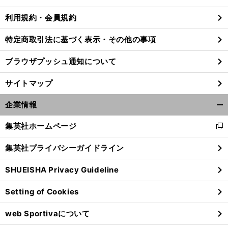
る
利用規約・会員規約
特定商取引法に基づく表示・その他の事項
ブラウザプッシュ通知について
サイトマップ
企業情報
開
く/
集英社ホームページ
新
閉
し
じ
集英社プライバシーガイドライン
い
る
ウ
SHUEISHA Privacy Guideline
ィ
ン
Setting of Cookies
ド
ウ
web Sportivaについて
で
開