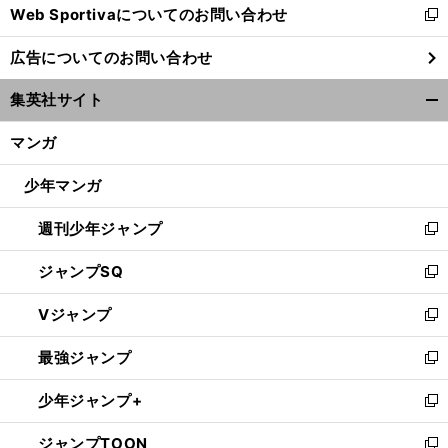
Web Sportivaについてのお問い合わせ
く
新
し
広告についてのお問い合わせ
い
ウ
集英社サイト
ィ
開
ン
く/
マンガ
ド
閉
ウ
じ
少年マンガ
で
る
開
週刊少年ジャンプ
く
新
し
ジャンプSQ
い
新
ウ
し
Vジャンプ
ィ
い
新
ン
ウ
し
最強ジャンプ
ド
ィ
い
新
ウ
ン
ウ
し
少年ジャンプ+
で
ド
ィ
い
新
開
ウ
ン
ウ
し
ジャンプTOON
く
で
ド
ィ
い
新