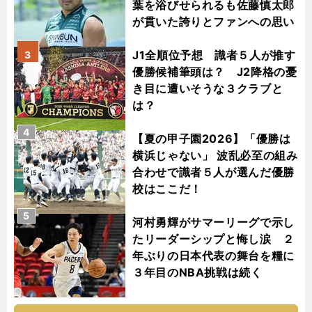
葉を浴びせられるも佐藤慎太郎
が貫いた誇りとファンへの思い
J1全順位予想 識者５人が推す
3
優勝候補筆頭は？ J2降格の憂
き目に遭いそうな３クラブと
は？
4
【夏の甲子園2026】「優勝は
横浜じゃない」 波乱必至の組み
合わせで識者５人が選んだ優勝
校はここだ！
5
河村勇輝がサマーリーグで示し
たリーダーシップと悔し涙 ２
年ぶりの日本代表の舞台を糧に
３年目のNBA挑戦は続く