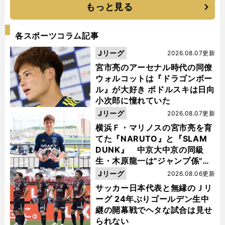
もっと見る
各スポーツコラム記事
Jリーグ
2026.08.07更新
宮市亮のアーセナル時代の同僚
ウォルコットは『ドラゴンボー
ル』が大好き ポドルスキは日向
小次郎に憧れていた
Jリーグ
2026.08.07更新
横浜Ｆ・マリノスの宮市亮を育
てた『NARUTO』と『SLAM
DUNK』 中京大中京の同級
生・木原龍一は"ジャンプ係"だ
った
Jリーグ
2026.08.06更新
サッカー日本代表と無縁のＪリ
ーグ 24年ぶりゴールデン生中
継の開幕戦でヘタな試合は見せ
られない