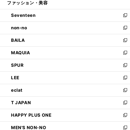
ファッション・美容
く
で
ド
ィ
開
ウ
ン
Seventeen
く
で
ド
新
開
ウ
し
non-no
く
で
い
新
開
ウ
し
BAILA
く
ィ
い
新
ン
ウ
し
MAQUIA
ド
ィ
い
新
ウ
ン
ウ
し
SPUR
で
ド
ィ
い
新
開
ウ
ン
ウ
し
LEE
く
で
ド
ィ
い
新
開
ウ
ン
ウ
し
eclat
く
で
ド
ィ
い
新
開
ウ
ン
ウ
し
T JAPAN
く
で
ド
ィ
い
新
開
ウ
ン
ウ
し
HAPPY PLUS ONE
く
で
ド
ィ
い
新
開
ウ
ン
ウ
し
MEN'S NON-NO
く
で
ド
ィ
い
新