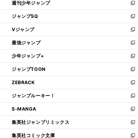
週刊少年ジャンプ
く
新
し
ジャンプSQ
い
新
ウ
し
Vジャンプ
ィ
い
新
ン
ウ
し
最強ジャンプ
ド
ィ
い
新
ウ
ン
ウ
し
少年ジャンプ+
で
ド
ィ
い
新
開
ウ
ン
ウ
し
ジャンプTOON
く
で
ド
ィ
い
新
開
ウ
ン
ウ
し
ZEBRACK
く
で
ド
ィ
い
新
開
ウ
ン
ウ
し
ジャンプルーキー！
く
で
ド
ィ
い
新
開
ウ
ン
ウ
し
S-MANGA
く
で
ド
ィ
い
新
開
ウ
ン
ウ
し
集英社ジャンプリミックス
く
で
ド
ィ
い
新
開
ウ
ン
ウ
し
集英社コミック文庫
く
で
ド
ィ
い
新