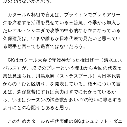
ぶのではないかと思う。
カタールＷ杯組で言えば、ブライトンでプレミアリー
グを席巻する活躍を見せている三笘薫、今季から加入し
たレアル・ソシエダで攻撃の中心的な存在になっている
久保建英は、いまや誰もが日本代表で見たいと思ってい
る選手と言っても過言ではないだろう。
GKはカタール大会で守護神だった権田修一（清水エス
パルス）が、J2でのプレーという理由から今回の代表招
集は見送られ、川島永嗣（ストラスブール）も日本代表
からの「ひと区切り」を発表している。権田について言
えば、森保監督にすれば実力はすでにわかっているか
ら、いまはシーズンの試合数が多いJ2の戦いに専念する
ようにとの心配りもあると思う。
このためカタールＷ杯代表組のGKはシュミット・ダニ