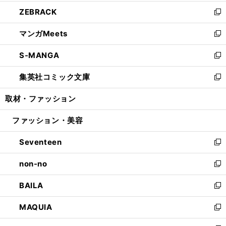
開
ウ
ン
ウ
し
ZEBRACK
く
で
ド
ィ
い
新
開
ウ
ン
ウ
し
マンガMeets
く
で
ド
ィ
い
新
開
ウ
ン
ウ
し
S-MANGA
く
で
ド
ィ
い
新
開
ウ
ン
ウ
し
集英社コミック文庫
く
で
ド
ィ
い
新
開
ウ
ン
ウ
し
取材・ファッション
く
で
ド
ィ
い
開
ウ
ン
ウ
ファッション・美容
く
で
ド
ィ
開
ウ
ン
Seventeen
く
で
ド
新
開
ウ
し
non-no
く
で
い
新
開
ウ
し
BAILA
く
ィ
い
新
ン
ウ
し
MAQUIA
ド
ィ
い
新
ウ
ン
ウ
し