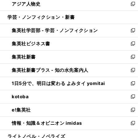
アジア人物史
く
で
ド
ィ
い
新
開
ウ
ン
ウ
し
学芸・ノンフィクション・新書
く
で
ド
ィ
い
開
ウ
ン
ウ
集英社学芸部 - 学芸・ノンフィクション
く
で
ド
ィ
新
開
ウ
ン
し
集英社ビジネス書
く
で
ド
い
新
開
ウ
ウ
し
集英社新書
く
で
ィ
い
新
開
ン
ウ
し
集英社新書プラス - 知の水先案内人
く
ド
ィ
い
新
ウ
ン
ウ
し
1日5分で、明日は変わる よみタイ yomitai
で
ド
ィ
い
新
開
ウ
ン
ウ
し
kotoba
く
で
ド
ィ
い
新
開
ウ
ン
ウ
し
e!集英社
く
で
ド
ィ
い
新
開
ウ
ン
ウ
し
情報・知識＆オピニオン imidas
く
で
ド
ィ
い
新
開
ウ
ン
ウ
し
ライトノベル・ノベライズ
く
で
ド
ィ
い