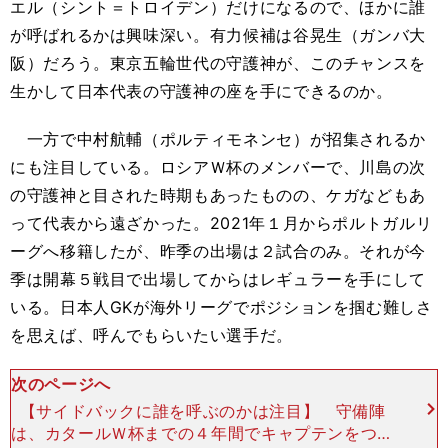
エル（シント＝トロイデン）だけになるので、ほかに誰
が呼ばれるかは興味深い。有力候補は谷晃生（ガンバ大
阪）だろう。東京五輪世代の守護神が、このチャンスを
生かして日本代表の守護神の座を手にできるのか。
一方で中村航輔（ポルティモネンセ）が招集されるか
にも注目している。ロシアＷ杯のメンバーで、川島の次
の守護神と目された時期もあったものの、ケガなどもあ
って代表から遠ざかった。2021年１月からポルトガルリ
ーグへ移籍したが、昨季の出場は２試合のみ。それが今
季は開幕５戦目で出場してからはレギュラーを手にして
いる。日本人GKが海外リーグでポジションを掴む難しさ
を思えば、呼んでもらいたい選手だ。
次のページへ
【サイドバックに誰を呼ぶのかは注目】 守備陣
は、カタールＷ杯までの４年間でキャプテンをつと