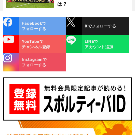
は？
cebo
X
Facebookで
Xでフォローする
ok
フォローする
uTube
LINE
YouTubeで
LINEで
チャンネル登録
アカウント追加
stagra
Instagramで
m
フォローする
前