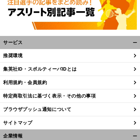
へ
20
サービス
開
く/
推奨環境
閉
じ
集英社ID・スポルティーバIDとは
る
利用規約・会員規約
特定商取引法に基づく表示・その他の事項
ブラウザプッシュ通知について
サイトマップ
企業情報
開