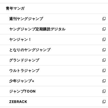
開
ウ
ン
ウ
し
青年マンガ
く
で
ド
ィ
い
開
ウ
ン
ウ
週刊ヤングジャンプ
く
で
ド
ィ
新
開
ウ
ン
し
ヤングジャンプ定期購読デジタル
く
で
ド
い
新
開
ウ
ウ
し
ヤンジャン！
く
で
ィ
い
新
開
ン
ウ
し
となりのヤングジャンプ
く
ド
ィ
い
新
ウ
ン
ウ
し
グランドジャンプ
で
ド
ィ
い
新
開
ウ
ン
ウ
し
ウルトラジャンプ
く
で
ド
ィ
い
新
開
ウ
ン
ウ
し
少年ジャンプ+
く
で
ド
ィ
い
新
開
ウ
ン
ウ
し
ジャンプTOON
く
で
ド
ィ
い
新
開
ウ
ン
ウ
し
ZEBRACK
く
で
ド
ィ
い
新
開
ウ
ン
ウ
し