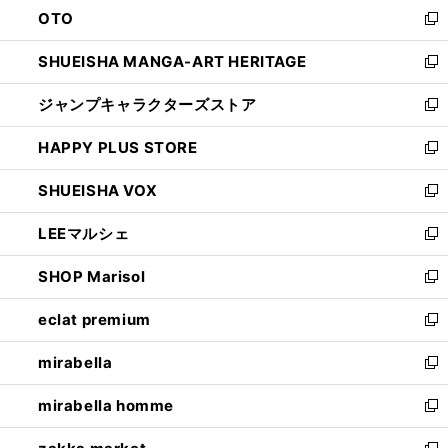
OTO
で
ド
新
開
ウ
し
SHUEISHA MANGA-ART HERITAGE
く
で
い
新
開
ウ
し
ジャンプキャラクターズストア
く
ィ
い
新
ン
ウ
し
HAPPY PLUS STORE
ド
ィ
い
新
ウ
ン
ウ
し
SHUEISHA VOX
で
ド
ィ
い
新
開
ウ
ン
ウ
し
LEEマルシェ
く
で
ド
ィ
い
新
開
ウ
ン
ウ
し
SHOP Marisol
く
で
ド
ィ
い
新
開
ウ
ン
ウ
し
eclat premium
く
で
ド
ィ
い
新
開
ウ
ン
ウ
し
mirabella
く
で
ド
ィ
い
新
開
ウ
ン
ウ
し
mirabella homme
く
で
ド
ィ
い
新
開
ウ
ン
ウ
し
く