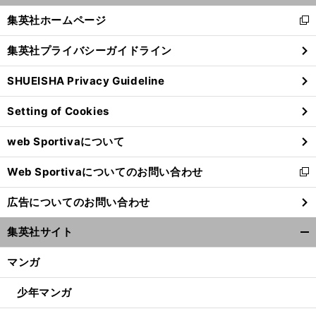
く/
集英社ホームページ
新
閉
し
じ
集英社プライバシーガイドライン
い
る
ウ
SHUEISHA Privacy Guideline
ィ
ン
Setting of Cookies
ド
ウ
web Sportivaについて
で
開
Web Sportivaについてのお問い合わせ
く
新
し
広告についてのお問い合わせ
い
ウ
集英社サイト
ィ
開
ン
く/
マンガ
ド
閉
ウ
じ
少年マンガ
で
る
開