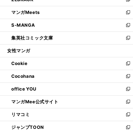
ィ
い
新
開
ウ
ン
ウ
し
マンガMeets
く
で
ド
ィ
い
新
開
ウ
ン
ウ
し
S-MANGA
く
で
ド
ィ
い
新
開
ウ
ン
ウ
し
集英社コミック文庫
く
で
ド
ィ
い
新
開
ウ
ン
ウ
し
女性マンガ
く
で
ド
ィ
い
開
ウ
ン
ウ
Cookie
く
で
ド
ィ
新
開
ウ
ン
し
Cocohana
く
で
ド
い
新
開
ウ
ウ
し
office YOU
く
で
ィ
い
新
開
ン
ウ
し
マンガMee公式サイト
く
ド
ィ
い
新
ウ
ン
ウ
し
リマコミ
で
ド
ィ
い
新
開
ウ
ン
ウ
し
ジャンプTOON
く
で
ド
ィ
い
新