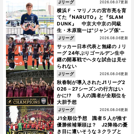
Jリーグ
2026.08.07更新
横浜Ｆ・マリノスの宮市亮を育
てた『NARUTO』と『SLAM
DUNK』 中京大中京の同級
生・木原龍一は"ジャンプ係"だ
った
Jリーグ
2026.08.06更新
サッカー日本代表と無縁のＪリ
ーグ 24年ぶりゴールデン生中
継の開幕戦でヘタな試合は見せ
られない
Jリーグ
2026.08.06更新
秋春制が導入されたJ1リーグ2
026－27シーズンの行方はい
かに!? ５人の識者が全順位を
大胆予想
Jリーグ
2026.08.06更新
J1全順位予想 識者５人が推す
優勝候補筆頭は？ J2降格の憂
き目に遭いそうな３クラブと