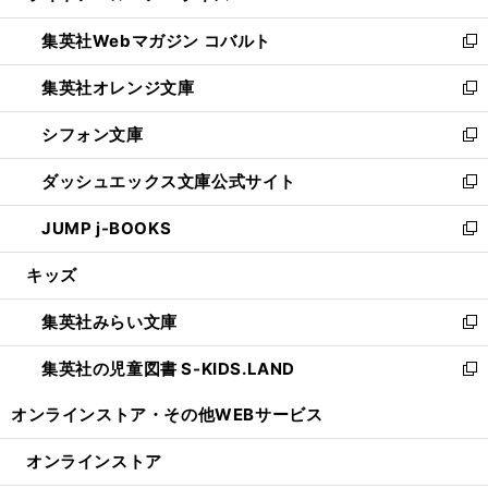
開
ウ
ン
ウ
集英社Webマガジン コバルト
く
で
ド
ィ
新
開
ウ
ン
し
集英社オレンジ文庫
く
で
ド
い
新
開
ウ
ウ
し
シフォン文庫
く
で
ィ
い
新
開
ン
ウ
し
ダッシュエックス文庫公式サイト
く
ド
ィ
い
新
ウ
ン
ウ
し
JUMP j-BOOKS
で
ド
ィ
い
新
開
ウ
ン
ウ
し
キッズ
く
で
ド
ィ
い
開
ウ
ン
ウ
集英社みらい文庫
く
で
ド
ィ
新
開
ウ
ン
し
集英社の児童図書 S-KIDS.LAND
く
で
ド
い
新
開
ウ
ウ
し
オンラインストア・
その他WEBサービス
く
で
ィ
い
開
ン
ウ
オンラインストア
く
ド
ィ
ウ
ン