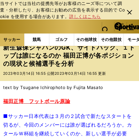
当サイトでは当社の提携先等がお客様のニーズ等について調
査・分析したり、お客様にお勧めの広告を表⽰する⽬的で Co
閉じ
okie を使⽤する場合があります。
詳しくはこちら
る
マイペ
web Sportiva (webスポルティーバ)
検索
メニュ
we
ー
サッカーの記事一覧
サッカー代表
日本代表
新
b
ジ
サッカー
競馬
ゴルフ
その他球技
その他競技
モー
ス
新生森保ジャパンのGK、サイドバック、１ト
ポ
ップは誰になるのか 福田正博が各ポジション
ル
の現状と候補選手を分析
テ
ィ
2023年03月14日 16:55 公開
2023年03月14日 16:55 更新
ー
バ
text by Tsugane Ichiro
photo by Fujita Masato
福田正博 フットボール原論
■サッカー日本代表は３月の２試合で新たなスタートを
切るが、今回のメンバーには誰が選ばれるだろうか。カ
タールＷ杯組を継続していくのか、新しい選手が必要