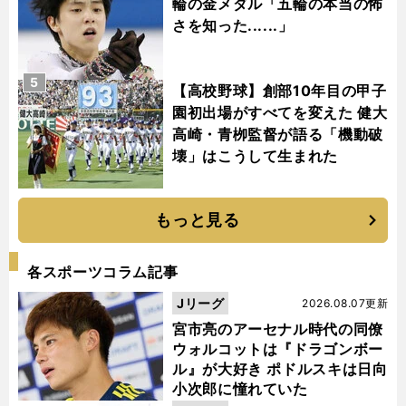
輪の金メダル「五輪の本当の怖
さを知った......」
5
【高校野球】創部10年目の甲子
園初出場がすべてを変えた 健大
高崎・青栁監督が語る「機動破
壊」はこうして生まれた
もっと見る
各スポーツコラム記事
Jリーグ
2026.08.07更新
宮市亮のアーセナル時代の同僚
ウォルコットは『ドラゴンボー
ル』が大好き ポドルスキは日向
小次郎に憧れていた