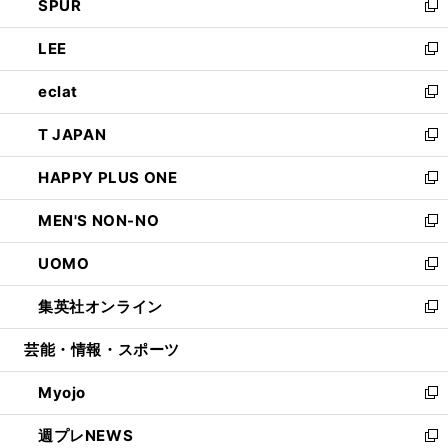
SPUR
で
ド
ィ
い
新
開
ウ
ン
ウ
し
LEE
く
で
ド
ィ
い
新
開
ウ
ン
ウ
し
eclat
く
で
ド
ィ
い
新
開
ウ
ン
ウ
し
T JAPAN
く
で
ド
ィ
い
新
開
ウ
ン
ウ
し
HAPPY PLUS ONE
く
で
ド
ィ
い
新
開
ウ
ン
ウ
し
MEN'S NON-NO
く
で
ド
ィ
い
新
開
ウ
ン
ウ
し
UOMO
く
で
ド
ィ
い
新
開
ウ
ン
ウ
し
集英社オンライン
く
で
ド
ィ
い
新
開
ウ
ン
ウ
し
芸能・情報・スポーツ
く
で
ド
ィ
い
開
ウ
ン
ウ
Myojo
く
で
ド
ィ
新
開
ウ
ン
し
週プレNEWS
く
で
ド
い
新