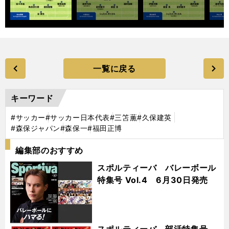
一覧に戻る
キーワード
#サッカー
#サッカー日本代表
#三笘薫
#久保建英
#森保ジャパン
#森保一
#福田正博
編集部のおすすめ
スポルティーバ バレーボール
特集号 Vol.4 6月30日発売
スポルティーバ 部活特集号