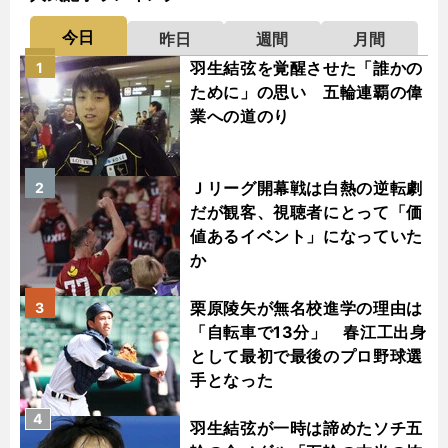
今日
昨日
週間
月間
羽生結弦を覚醒させた「誰かの
1
ために」の思い 五輪連覇の偉
業への道のり
Ｊリーグ開幕戦は白熱の逆転劇
2
だが観客、視聴者にとって「価
値あるイベント」になっていた
か
栗原陵矢が無名校進学の理由は
3
「自転車で13分」 春江工出身
として最初で最後のプロ野球選
手となった
4
羽生結弦が一時は諦めたソチ五