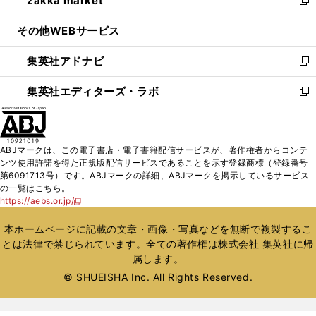
zakka market
で
ド
ィ
い
新
開
ウ
ン
ウ
し
その他WEBサービス
く
で
ド
ィ
い
開
ウ
ン
ウ
集英社アドナビ
く
で
ド
ィ
新
開
ウ
ン
し
集英社エディターズ・ラボ
く
で
ド
い
新
開
ウ
ウ
し
く
で
ィ
い
開
ン
ウ
ABJマークは、この電子書店・電子書籍配信サービスが、著作権者からコンテ
く
ド
ィ
ンツ使用許諾を得た正規版配信サービスであることを示す登録商標（登録番号
ウ
ン
第6091713号）です。ABJマークの詳細、ABJマークを掲示しているサービス
で
ド
の一覧はこちら。
開
ウ
https://aebs.or.jp/
新
く
で
し
い
開
本ホームページに記載の文章・画像・写真などを無断で複製するこ
ウ
く
とは法律で禁じられています。全ての著作権は株式会社 集英社に帰
ィ
属します。
ン
ド
© SHUEISHA Inc. All Rights Reserved.
ウ
で
開
く