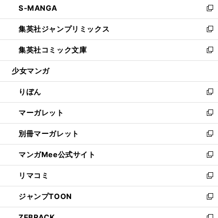
S-MANGA
く
で
ド
ィ
い
新
開
ウ
ン
ウ
し
集英社ジャンプリミックス
く
で
ド
ィ
い
新
開
ウ
ン
ウ
し
集英社コミック文庫
く
で
ド
ィ
い
新
開
ウ
ン
ウ
し
少女マンガ
く
で
ド
ィ
い
開
ウ
ン
ウ
りぼん
く
で
ド
ィ
新
開
ウ
ン
し
マーガレット
く
で
ド
い
新
開
ウ
ウ
し
別冊マーガレット
く
で
ィ
い
新
開
ン
ウ
し
マンガMee公式サイト
く
ド
ィ
い
新
ウ
ン
ウ
し
リマコミ
で
ド
ィ
い
新
開
ウ
ン
ウ
し
ジャンプTOON
く
で
ド
ィ
い
新
開
ウ
ン
ウ
し
ZEBRACK
く
で
ド