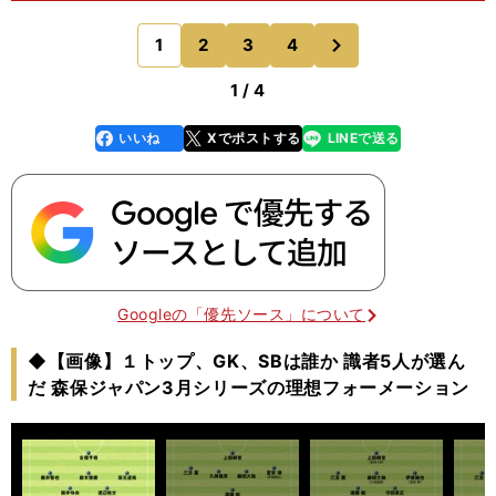
めた吉田麻也（シャルケ）が招集外だったとしても
驚きはない。吉田は４年後に38歳になっている
次
1
2
3
4
のページへ
が、冨安健洋（アー
1 / 4
いいね
Xでポストする
LINEで送る
line
faceboo
x
k
Googleの「優先ソース」について
◆【画像】１トップ、GK、SBは誰か 識者5人が選ん
だ 森保ジャパン3月シリーズの理想フォーメーション