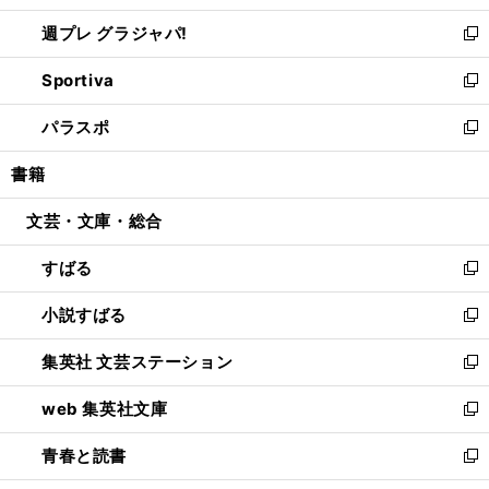
開
ウ
ウ
し
週プレ グラジャパ!
く
で
ィ
い
新
開
ン
ウ
し
Sportiva
く
ド
ィ
い
新
ウ
ン
ウ
し
パラスポ
で
ド
ィ
い
新
開
ウ
ン
ウ
し
書籍
く
で
ド
ィ
い
開
ウ
ン
ウ
文芸・文庫・総合
く
で
ド
ィ
開
ウ
ン
すばる
く
で
ド
新
開
ウ
し
小説すばる
く
で
い
新
開
ウ
し
集英社 文芸ステーション
く
ィ
い
新
ン
ウ
し
web 集英社文庫
ド
ィ
い
新
ウ
ン
ウ
し
青春と読書
で
ド
ィ
い
新
開
ウ
ン
ウ
し