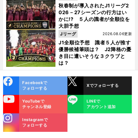
秋春制が導入されたJ1リーグ2
026－27シーズンの行方はい
かに!? ５人の識者が全順位を
大胆予想
Jリーグ
2026.08.06更新
J1全順位予想 識者５人が推す
優勝候補筆頭は？ J2降格の憂
き目に遭いそうな３クラブと
は？
cebo
X
Facebookで
Xでフォローする
ok
フォローする
uTube
LINE
YouTubeで
LINEで
チャンネル登録
アカウント追加
stagra
Instagramで
m
フォローする