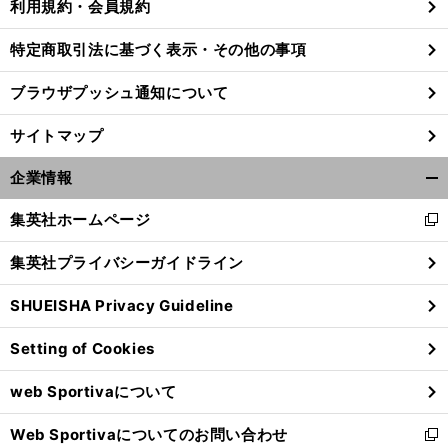
利用規約・会員規約
特定商取引法に基づく表示・その他の事項
前
ブラウザプッシュ通知について
へ
サイトマップ
企業情報
開
く/
集英社ホームページ
新
閉
し
じ
集英社プライバシーガイドライン
い
る
ウ
SHUEISHA Privacy Guideline
ィ
ン
Setting of Cookies
ド
ウ
web Sportivaについて
で
開
Web Sportivaについてのお問い合わせ
く
新