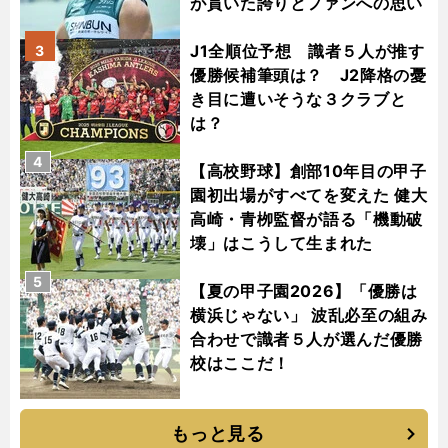
が貫いた誇りとファンへの思い
J1全順位予想 識者５人が推す
3
優勝候補筆頭は？ J2降格の憂
き目に遭いそうな３クラブと
は？
4
【高校野球】創部10年目の甲子
園初出場がすべてを変えた 健大
高崎・青栁監督が語る「機動破
壊」はこうして生まれた
5
【夏の甲子園2026】「優勝は
横浜じゃない」 波乱必至の組み
合わせで識者５人が選んだ優勝
校はここだ！
もっと見る