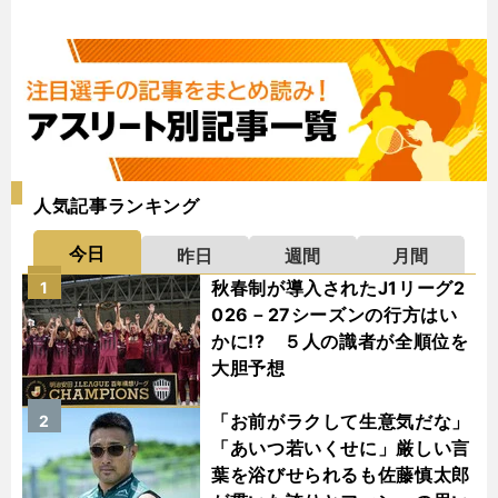
人気記事ランキング
今日
昨日
週間
月間
秋春制が導入されたJ1リーグ2
1
026－27シーズンの行方はい
かに!? ５人の識者が全順位を
大胆予想
「お前がラクして生意気だな」
2
「あいつ若いくせに」厳しい言
葉を浴びせられるも佐藤慎太郎