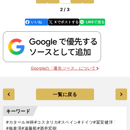
してない状況
前
2 / 3
いいね
Xでポストする
LINEで送る
line
faceboo
x
k
Googleの「優先ソース」について
一覧に戻る
キーワード
#カタールＷ杯
#コスタリカ
#スペイン
#ドイツ
#冨安健洋
#板倉滉
#遠藤航
#酒井宏樹