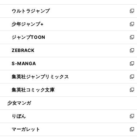
開
ウ
ン
ウ
し
ウルトラジャンプ
く
で
ド
ィ
い
新
開
ウ
ン
ウ
し
少年ジャンプ+
く
で
ド
ィ
い
新
開
ウ
ン
ウ
し
ジャンプTOON
く
で
ド
ィ
い
新
開
ウ
ン
ウ
し
ZEBRACK
く
で
ド
ィ
い
新
開
ウ
ン
ウ
し
S-MANGA
く
で
ド
ィ
い
新
開
ウ
ン
ウ
し
集英社ジャンプリミックス
く
で
ド
ィ
い
新
開
ウ
ン
ウ
し
集英社コミック文庫
く
で
ド
ィ
い
新
開
ウ
ン
ウ
し
少女マンガ
く
で
ド
ィ
い
開
ウ
ン
ウ
りぼん
く
で
ド
ィ
新
開
ウ
ン
し
マーガレット
く
で
ド
い
新
開
ウ
ウ
し