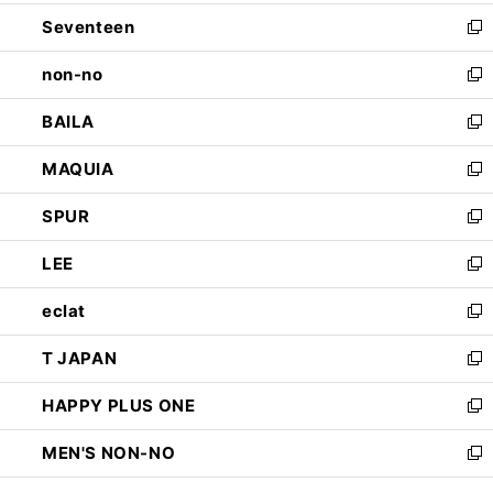
開
ウ
ン
Seventeen
く
で
ド
新
開
ウ
し
non-no
く
で
い
新
開
ウ
し
BAILA
く
ィ
い
新
ン
ウ
し
MAQUIA
ド
ィ
い
新
ウ
ン
ウ
し
SPUR
で
ド
ィ
い
新
開
ウ
ン
ウ
し
LEE
く
で
ド
ィ
い
新
開
ウ
ン
ウ
し
eclat
く
で
ド
ィ
い
新
開
ウ
ン
ウ
し
T JAPAN
く
で
ド
ィ
い
新
開
ウ
ン
ウ
し
HAPPY PLUS ONE
く
で
ド
ィ
い
新
開
ウ
ン
ウ
し
MEN'S NON-NO
く
で
ド
ィ
い
新
開
ウ
ン
ウ
し