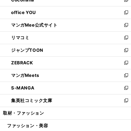
ド
い
新
開
ウ
ウ
し
office YOU
く
で
ィ
い
新
開
ン
ウ
し
マンガMee公式サイト
く
ド
ィ
い
新
ウ
ン
ウ
し
リマコミ
で
ド
ィ
い
新
開
ウ
ン
ウ
し
ジャンプTOON
く
で
ド
ィ
い
新
開
ウ
ン
ウ
し
ZEBRACK
く
で
ド
ィ
い
新
開
ウ
ン
ウ
し
マンガMeets
く
で
ド
ィ
い
新
開
ウ
ン
ウ
し
S-MANGA
く
で
ド
ィ
い
新
開
ウ
ン
ウ
し
集英社コミック文庫
く
で
ド
ィ
い
新
開
ウ
ン
ウ
し
取材・ファッション
く
で
ド
ィ
い
開
ウ
ン
ウ
ファッション・美容
く
で
ド
ィ