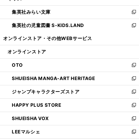
開
ウ
ン
ウ
集英社みらい文庫
く
で
ド
ィ
新
開
ウ
ン
し
集英社の児童図書 S-KIDS.LAND
く
で
ド
い
新
開
ウ
ウ
し
オンラインストア・
その他WEBサービス
く
で
ィ
い
開
ン
ウ
オンラインストア
く
ド
ィ
ウ
ン
OTO
で
ド
新
開
ウ
し
SHUEISHA MANGA-ART HERITAGE
く
で
い
新
開
ウ
し
ジャンプキャラクターズストア
く
ィ
い
新
ン
ウ
し
HAPPY PLUS STORE
ド
ィ
い
新
ウ
ン
ウ
し
SHUEISHA VOX
で
ド
ィ
い
新
開
ウ
ン
ウ
し
LEEマルシェ
く
で
ド
ィ
い
新
開
ウ
ン