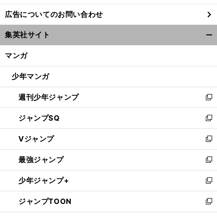
し
広告についてのお問い合わせ
い
ウ
集英社サイト
ィ
開
ン
く/
マンガ
ド
閉
ウ
じ
少年マンガ
で
る
開
週刊少年ジャンプ
く
新
し
ジャンプSQ
い
新
ウ
し
Vジャンプ
ィ
い
新
ン
ウ
し
最強ジャンプ
ド
ィ
い
新
ウ
ン
ウ
し
少年ジャンプ+
で
ド
ィ
い
新
開
ウ
ン
ウ
し
ジャンプTOON
く
で
ド
ィ
い
新
開
ウ
ン
ウ
し