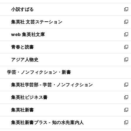
開
ウ
し
小説すばる
く
で
い
新
開
ウ
し
集英社 文芸ステーション
く
ィ
い
新
ン
ウ
し
web 集英社文庫
ド
ィ
い
新
ウ
ン
ウ
し
青春と読書
で
ド
ィ
い
新
開
ウ
ン
ウ
し
アジア人物史
く
で
ド
ィ
い
新
開
ウ
ン
ウ
し
学芸・ノンフィクション・新書
く
で
ド
ィ
い
開
ウ
ン
ウ
集英社学芸部 - 学芸・ノンフィクション
く
で
ド
ィ
新
開
ウ
ン
し
集英社ビジネス書
く
で
ド
い
新
開
ウ
ウ
し
集英社新書
く
で
ィ
い
新
開
ン
ウ
し
集英社新書プラス - 知の水先案内人
く
ド
ィ
い
新
ウ
ン
ウ
し