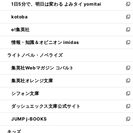
1日5分で、明日は変わる よみタイ yomitai
で
ド
ィ
い
新
開
ウ
ン
ウ
し
kotoba
く
で
ド
ィ
い
新
開
ウ
ン
ウ
し
e!集英社
く
で
ド
ィ
い
新
開
ウ
ン
ウ
し
情報・知識＆オピニオン imidas
く
で
ド
ィ
い
新
開
ウ
ン
ウ
し
ライトノベル・ノベライズ
く
で
ド
ィ
い
開
ウ
ン
ウ
集英社Webマガジン コバルト
く
で
ド
ィ
新
開
ウ
ン
し
集英社オレンジ文庫
く
で
ド
い
新
開
ウ
ウ
し
シフォン文庫
く
で
ィ
い
新
開
ン
ウ
し
ダッシュエックス文庫公式サイト
く
ド
ィ
い
新
ウ
ン
ウ
し
JUMP j-BOOKS
で
ド
ィ
い
新
開
ウ
ン
ウ
し
キッズ
く
で
ド
ィ
い