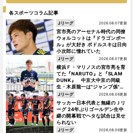
各スポーツコラム記事
Jリーグ
2026.08.07更新
宮市亮のアーセナル時代の同僚
ウォルコットは『ドラゴンボー
ル』が大好き ポドルスキは日向
小次郎に憧れていた
Jリーグ
2026.08.07更新
横浜Ｆ・マリノスの宮市亮を育
てた『NARUTO』と『SLAM
DUNK』 中京大中京の同級
生・木原龍一は"ジャンプ係"だ
った
Jリーグ
2026.08.06更新
サッカー日本代表と無縁のＪリ
ーグ 24年ぶりゴールデン生中
継の開幕戦でヘタな試合は見せ
られない
Jリーグ
2026.08.06更新