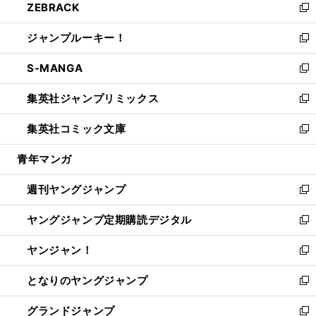
ZEBRACK
く
で
ド
ィ
い
新
開
ウ
ン
ウ
し
ジャンプルーキー！
く
で
ド
ィ
い
新
開
ウ
ン
ウ
し
S-MANGA
く
で
ド
ィ
い
新
開
ウ
ン
ウ
し
集英社ジャンプリミックス
く
で
ド
ィ
い
新
開
ウ
ン
ウ
し
集英社コミック文庫
く
で
ド
ィ
い
新
開
ウ
ン
ウ
し
青年マンガ
く
で
ド
ィ
い
開
ウ
ン
ウ
週刊ヤングジャンプ
く
で
ド
ィ
新
開
ウ
ン
し
ヤングジャンプ定期購読デジタル
く
で
ド
い
新
開
ウ
ウ
し
ヤンジャン！
く
で
ィ
い
新
開
ン
ウ
し
となりのヤングジャンプ
く
ド
ィ
い
新
ウ
ン
ウ
し
グランドジャンプ
で
ド
ィ
い
新