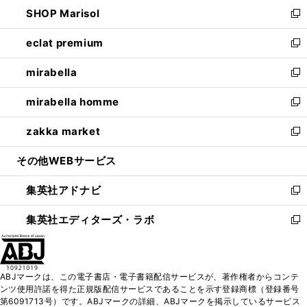
ウ
し
SHOP Marisol
く
で
ド
ィ
い
新
開
ウ
ン
ウ
し
eclat premium
く
で
ド
ィ
い
新
開
ウ
ン
ウ
し
mirabella
く
で
ド
ィ
い
新
開
ウ
ン
ウ
し
mirabella homme
く
で
ド
ィ
い
新
開
ウ
ン
ウ
し
zakka market
く
で
ド
ィ
い
新
開
ウ
ン
ウ
し
その他WEBサービス
く
で
ド
ィ
い
開
ウ
ン
ウ
集英社アドナビ
く
で
ド
ィ
新
開
ウ
ン
し
集英社エディターズ・ラボ
く
で
ド
い
新
開
ウ
ウ
し
く
で
ィ
い
開
ン
ウ
ABJマークは、この電子書店・電子書籍配信サービスが、著作権者からコンテ
く
ド
ィ
ンツ使用許諾を得た正規版配信サービスであることを示す登録商標（登録番号
ウ
ン
第6091713号）です。ABJマークの詳細、ABJマークを掲示しているサービス