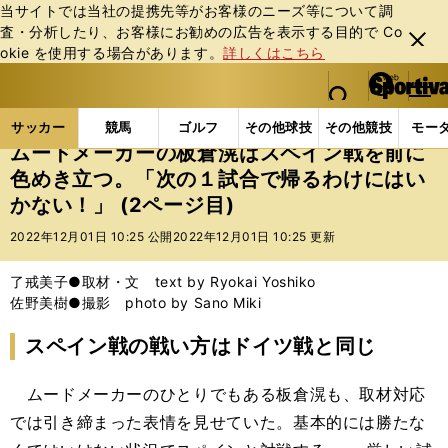
当サイトでは当社の提携先等がお客様のニーズ等について調
査・分析したり、お客様にお勧めの広告を表⽰する⽬的で Co
閉じ
okie を使⽤する場合があります。
詳しくはこちら
る
マイペ
web Sportiva (webスポルティーバ)
検索
メニュ
we
ー
サッカーの記事一覧
サッカー代表
日本代表
ム
b
ジ
サッカー
競馬
ゴルフ
その他球技
その他競技
モー
ス
ムードメーカーの板倉滉はスペイン戦を前に
ポ
色めき立つ。「次の１試合で帰るわけにはい
ル
かない！」 (2ページ目)
テ
ィ
2022年12月01日 10:25 公開
2022年12月01日 10:25 更新
ー
バ
了戒美子●取材・文 text by Ryokai Yoshiko
佐野美樹●撮影 photo by Sano Miki
スペイン戦の戦い方はドイツ戦と同じ
ムードメーカーのひとりでもある板倉滉も、取材対応
では引き締まった表情を見せていた。基本的には勝たな