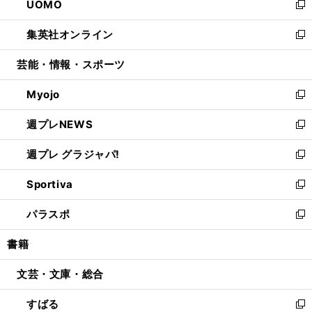
UOMO
く
で
ド
ィ
い
新
開
ウ
ン
ウ
し
集英社オンライン
く
で
ド
ィ
い
新
開
ウ
ン
ウ
し
芸能・情報・スポーツ
く
で
ド
ィ
い
開
ウ
ン
ウ
Myojo
く
で
ド
ィ
新
開
ウ
ン
し
週プレNEWS
く
で
ド
い
新
開
ウ
ウ
し
週プレ グラジャパ!
く
で
ィ
い
新
開
ン
ウ
し
Sportiva
く
ド
ィ
い
新
ウ
ン
ウ
し
パラスポ
で
ド
ィ
い
新
開
ウ
ン
ウ
し
書籍
く
で
ド
ィ
い
開
ウ
ン
ウ
文芸・文庫・総合
く
で
ド
ィ
開
ウ
ン
すばる
く
で
ド
新