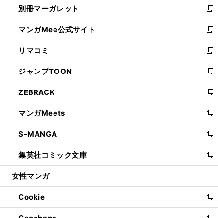
別冊マーガレット
く
で
ィ
い
新
開
ン
ウ
し
マンガMee公式サイト
く
ド
ィ
い
新
ウ
ン
ウ
し
リマコミ
で
ド
ィ
い
新
開
ウ
ン
ウ
し
ジャンプTOON
く
で
ド
ィ
い
新
開
ウ
ン
ウ
し
ZEBRACK
く
で
ド
ィ
い
新
開
ウ
ン
ウ
し
マンガMeets
く
で
ド
ィ
い
新
開
ウ
ン
ウ
し
S-MANGA
く
で
ド
ィ
い
新
開
ウ
ン
ウ
し
集英社コミック文庫
く
で
ド
ィ
い
新
開
ウ
ン
ウ
し
女性マンガ
く
で
ド
ィ
い
開
ウ
ン
ウ
Cookie
く
で
ド
ィ
新
開
ウ
ン
し
Cocohana
く
で