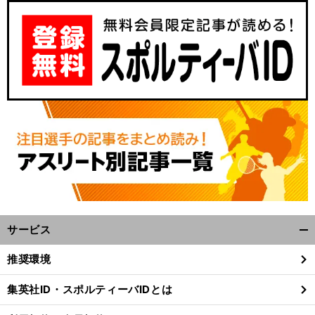
サービス
開
く/
推奨環境
閉
じ
集英社ID・スポルティーバIDとは
る