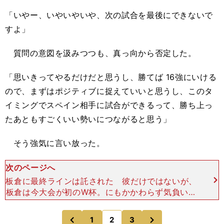
「いやー、いやいやいや、次の試合を最後にできないで
すよ」
質問の意図を汲みつつも、真っ向から否定した。
「思いきってやるだけだと思うし、勝てば 16強にいける
ので、まずはポジティブに捉えていいと思うし、このタ
イミングでスペイン相手に試合ができるって、勝ち上っ
たあともすごくいい勢いにつながると思う」
そう強気に言い放った。
次のページへ
板倉に最終ラインは託された 彼だけではないが、
板倉は今大会が初のW杯。にもかかわらず気負いの
ない、いつもどおりのプレーができている数少ない
選手のひとりだ。 ９月に負傷し、約２カ月試合を
次
1
2
3
のページへ
のページへ