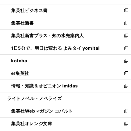
開
ウ
ン
し
集英社ビジネス書
く
で
ド
い
新
開
ウ
ウ
し
集英社新書
く
で
ィ
い
新
開
ン
ウ
し
集英社新書プラス - 知の水先案内人
く
ド
ィ
い
新
ウ
ン
ウ
し
1日5分で、明日は変わる よみタイ yomitai
で
ド
ィ
い
新
開
ウ
ン
ウ
し
kotoba
く
で
ド
ィ
い
新
開
ウ
ン
ウ
し
e!集英社
く
で
ド
ィ
い
新
開
ウ
ン
ウ
し
情報・知識＆オピニオン imidas
く
で
ド
ィ
い
新
開
ウ
ン
ウ
し
ライトノベル・ノベライズ
く
で
ド
ィ
い
開
ウ
ン
ウ
集英社Webマガジン コバルト
く
で
ド
ィ
新
開
ウ
ン
し
集英社オレンジ文庫
く
で
ド
い
新
開
ウ
ウ
し