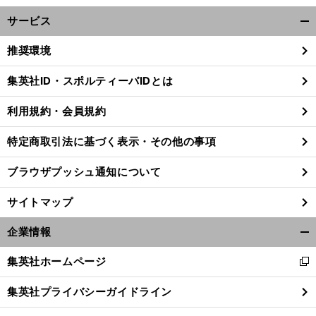
サービス
開
く/
推奨環境
閉
じ
集英社ID・スポルティーバIDとは
る
利用規約・会員規約
特定商取引法に基づく表示・その他の事項
ブラウザプッシュ通知について
サイトマップ
企業情報
開
く/
集英社ホームページ
新
閉
し
じ
集英社プライバシーガイドライン
い
る
ウ