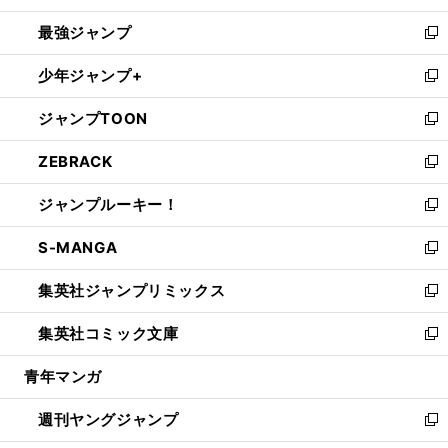
ン
ウ
し
最強ジャンプ
ド
ィ
い
新
ウ
ン
ウ
し
少年ジャンプ+
で
ド
ィ
い
新
開
ウ
ン
ウ
し
ジャンプTOON
く
で
ド
ィ
い
新
開
ウ
ン
ウ
し
ZEBRACK
く
で
ド
ィ
い
新
開
ウ
ン
ウ
し
ジャンプルーキー！
く
で
ド
ィ
い
新
開
ウ
ン
ウ
し
S-MANGA
く
で
ド
ィ
い
新
開
ウ
ン
ウ
し
集英社ジャンプリミックス
く
で
ド
ィ
い
新
開
ウ
ン
ウ
し
集英社コミック文庫
く
で
ド
ィ
い
新
開
ウ
ン
ウ
し
青年マンガ
く
で
ド
ィ
い
開
ウ
ン
ウ
週刊ヤングジャンプ
く
で
ド
ィ
新
開
ウ
ン
し