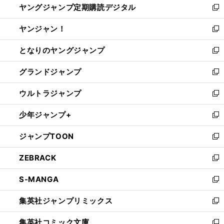
ヤングジャンプ定期購読デジタル
く
で
ド
い
新
開
ウ
ウ
し
ヤンジャン！
く
で
ィ
い
新
開
ン
ウ
し
となりのヤングジャンプ
く
ド
ィ
い
新
ウ
ン
ウ
し
グランドジャンプ
で
ド
ィ
い
新
開
ウ
ン
ウ
し
ウルトラジャンプ
く
で
ド
ィ
い
新
開
ウ
ン
ウ
し
少年ジャンプ+
く
で
ド
ィ
い
新
開
ウ
ン
ウ
し
ジャンプTOON
く
で
ド
ィ
い
新
開
ウ
ン
ウ
し
ZEBRACK
く
で
ド
ィ
い
新
開
ウ
ン
ウ
し
S-MANGA
く
で
ド
ィ
い
新
開
ウ
ン
ウ
し
集英社ジャンプリミックス
く
で
ド
ィ
い
新
開
ウ
ン
ウ
し
集英社コミック文庫
く
で
ド
ィ
い