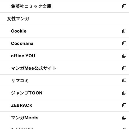
ウ
ン
ウ
し
集英社コミック文庫
く
で
ド
ィ
い
新
開
ウ
ン
ウ
し
女性マンガ
く
で
ド
ィ
い
開
ウ
ン
ウ
Cookie
く
で
ド
ィ
新
開
ウ
ン
し
Cocohana
く
で
ド
い
新
開
ウ
ウ
し
office YOU
く
で
ィ
い
新
開
ン
ウ
し
マンガMee公式サイト
く
ド
ィ
い
新
ウ
ン
ウ
し
リマコミ
で
ド
ィ
い
新
開
ウ
ン
ウ
し
ジャンプTOON
く
で
ド
ィ
い
新
開
ウ
ン
ウ
し
ZEBRACK
く
で
ド
ィ
い
新
開
ウ
ン
ウ
し
マンガMeets
く
で
ド
ィ
い
新
開
ウ
ン
ウ
し