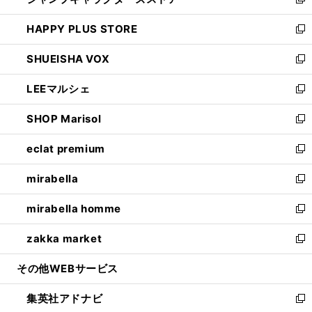
ィ
い
新
ン
ウ
し
HAPPY PLUS STORE
ド
ィ
い
新
ウ
ン
ウ
し
SHUEISHA VOX
で
ド
ィ
い
新
開
ウ
ン
ウ
し
LEEマルシェ
く
で
ド
ィ
い
新
開
ウ
ン
ウ
し
SHOP Marisol
く
で
ド
ィ
い
新
開
ウ
ン
ウ
し
eclat premium
く
で
ド
ィ
い
新
開
ウ
ン
ウ
し
mirabella
く
で
ド
ィ
い
新
開
ウ
ン
ウ
し
mirabella homme
く
で
ド
ィ
い
新
開
ウ
ン
ウ
し
zakka market
く
で
ド
ィ
い
新
開
ウ
ン
ウ
し
その他WEBサービス
く
で
ド
ィ
い
開
ウ
ン
ウ
集英社アドナビ
く
で
ド
ィ
新