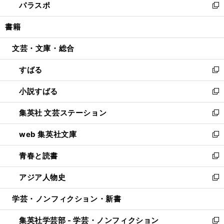
パラスポ
で
ド
ィ
い
新
開
ウ
ン
ウ
し
書籍
く
で
ド
ィ
い
開
ウ
ン
ウ
文芸・文庫・総合
く
で
ド
ィ
開
ウ
ン
すばる
く
で
ド
新
開
ウ
し
小説すばる
く
で
い
新
開
ウ
し
集英社 文芸ステーション
く
ィ
い
新
ン
ウ
し
web 集英社文庫
ド
ィ
い
新
ウ
ン
ウ
し
青春と読書
で
ド
ィ
い
新
開
ウ
ン
ウ
し
アジア人物史
く
で
ド
ィ
い
新
開
ウ
ン
ウ
し
学芸・ノンフィクション・新書
く
で
ド
ィ
い
開
ウ
ン
ウ
集英社学芸部 - 学芸・ノンフィクション
く
で
ド
ィ
新