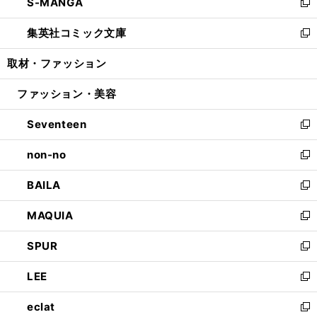
S-MANGA
く
で
ド
ィ
い
新
開
ウ
ン
ウ
し
集英社コミック文庫
く
で
ド
ィ
い
新
開
ウ
ン
ウ
し
取材・ファッション
く
で
ド
ィ
い
開
ウ
ン
ウ
ファッション・美容
く
で
ド
ィ
開
ウ
ン
Seventeen
く
で
ド
新
開
ウ
し
non-no
く
で
い
新
開
ウ
し
BAILA
く
ィ
い
新
ン
ウ
し
MAQUIA
ド
ィ
い
新
ウ
ン
ウ
し
SPUR
で
ド
ィ
い
新
開
ウ
ン
ウ
し
LEE
く
で
ド
ィ
い
新
開
ウ
ン
ウ
し
eclat
く
で
ド
ィ
い
新