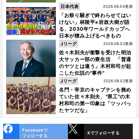
日本代表
2026.08.04更新
「お祭り騒ぎで終わらせてはい
けない」林陵平×岩政大樹が語
る、2030年ワールドカップへ
日本が積み上げるべきもの
Jリーグ
2026.08.02更新
佐々木則夫が衝撃を受けた明治
大サッカー部の寮生活 「普通
のヤツとは違う」木村和司が起
こした伝説の"事件"
Jリーグ
2026.08.02更新
名門・帝京のキャプテンを務め
ていた佐々木則夫、"県工"の木
村和司の第一印象は「ツッパっ
たヤツだな」
cebo
X
Facebookで
Xでフォローする
ok
フォローする