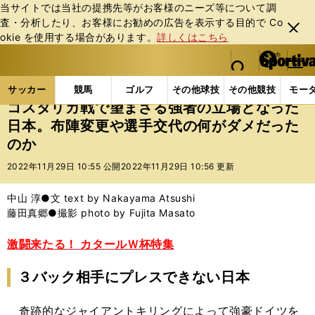
当サイトでは当社の提携先等がお客様のニーズ等について調
査・分析したり、お客様にお勧めの広告を表⽰する⽬的で Co
閉じ
okie を使⽤する場合があります。
詳しくはこちら
る
マイペ
web Sportiva (webスポルティーバ)
検索
メニュ
we
ー
サッカーの記事一覧
サッカー代表
日本代表
コ
b
ジ
サッカー
競馬
ゴルフ
その他球技
その他競技
モー
ス
コスタリカ戦で望まざる強者の立場となった
ポ
日本。布陣変更や選手交代の何がダメだった
ル
のか
テ
ィ
2022年11月29日 10:55 公開
2022年11月29日 10:56 更新
ー
バ
中山 淳●文 text by Nakayama Atsushi
藤田真郷●撮影 photo by Fujita Masato
激闘来たる！ カタールＷ杯特集
３バック相手にプレスできない日本
奇跡的なジャイアントキリングによって強豪ドイツを