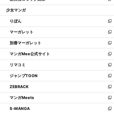
新
開
ウ
ン
ウ
し
少女マンガ
く
で
ド
ィ
い
開
ウ
ン
ウ
りぼん
く
で
ド
ィ
新
開
ウ
ン
し
マーガレット
く
で
ド
い
新
開
ウ
ウ
し
別冊マーガレット
く
で
ィ
い
新
開
ン
ウ
し
マンガMee公式サイト
く
ド
ィ
い
新
ウ
ン
ウ
し
リマコミ
で
ド
ィ
い
新
開
ウ
ン
ウ
し
ジャンプTOON
く
で
ド
ィ
い
新
開
ウ
ン
ウ
し
ZEBRACK
く
で
ド
ィ
い
新
開
ウ
ン
ウ
し
マンガMeets
く
で
ド
ィ
い
新
開
ウ
ン
ウ
し
S-MANGA
く
で
ド
ィ
い
新
開