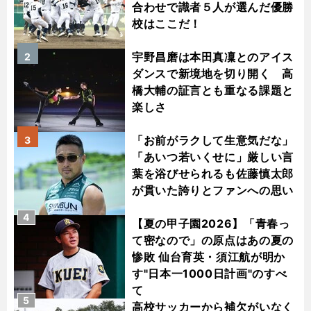
合わせで識者５人が選んだ優勝
校はここだ！
宇野昌磨は本田真凜とのアイス
2
ダンスで新境地を切り開く 高
橋大輔の証言とも重なる課題と
楽しさ
「お前がラクして生意気だな」
3
「あいつ若いくせに」厳しい言
葉を浴びせられるも佐藤慎太郎
が貫いた誇りとファンへの思い
4
【夏の甲子園2026】「青春っ
て密なので」の原点はあの夏の
惨敗 仙台育英・須江航が明か
す"日本一1000日計画"のすべ
て
5
高校サッカーから補欠がいなく