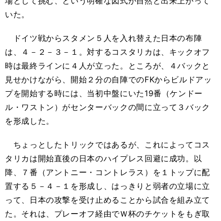
場として挑む、という明確な図式が自然と出来上がって
いた。
ドイツ戦からスタメン５人を入れ替えた日本の布陣
は、４－２－３－１。対するコスタリカは、キックオフ
時は最終ラインに４人が立った。ところが、４バックと
見せかけながら、開始２分の自陣でのFKからビルドアッ
プを開始する時には、当初中盤にいた19番（ケンドー
ル・ワストン）がセンターバックの間に立って３バック
を形成した。
ちょっとしたトリックではあるが、これによってコス
タリカは開始直後の日本のハイプレス回避に成功。以
降、７番（アントニー・コントレラス）を１トップに配
置する５－４－１を形成し、はっきりと弱者の立場に立
って、日本の攻撃を受け止めることから試合を組み立て
た。それは、プレーオフ経由でＷ杯のチケットをもぎ取