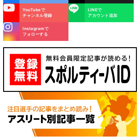
uTube
LINE
YouTubeで
LINEで
チャンネル登録
アカウント追加
stagra
Instagramで
m
フォローする
。
、
前
へ