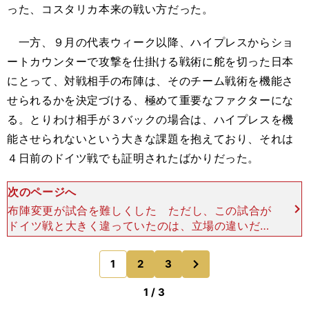
った、コスタリカ本来の戦い方だった。
一方、９月の代表ウィーク以降、ハイプレスからショ
ートカウンターで攻撃を仕掛ける戦術に舵を切った日本
にとって、対戦相手の布陣は、そのチーム戦術を機能さ
せられるかを決定づける、極めて重要なファクターにな
る。とりわけ相手が３バックの場合は、ハイプレスを機
能させられないという大きな課題を抱えており、それは
４日前のドイツ戦でも証明されたばかりだった。
次のページへ
布陣変更が試合を難しくした ただし、この試合が
ドイツ戦と大きく違っていたのは、立場の違いだ。
その試合で受けて立つ強者の側にいたのはドイツで
あり、日本は完全なる弱者の側。チャレンジャーの
次
1
2
3
のページへ
立場だったが、
1 / 3