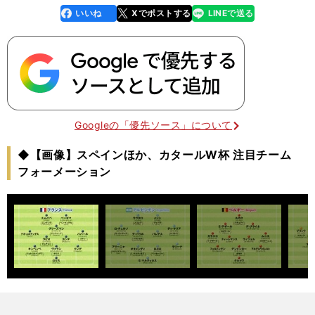
いいね
Xでポストする
LINEで送る
line
faceboo
x
k
Googleの「優先ソース」について
◆【画像】スペインほか、カタールW杯 注目チーム
フォーメーション