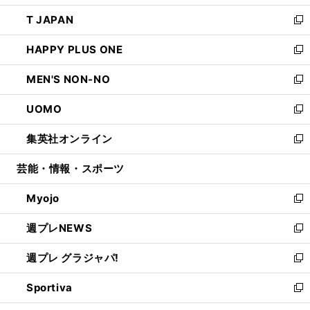
開
ウ
ン
ウ
し
T JAPAN
く
で
ド
ィ
い
新
開
ウ
ン
ウ
し
HAPPY PLUS ONE
く
で
ド
ィ
い
新
開
ウ
ン
ウ
し
MEN'S NON-NO
く
で
ド
ィ
い
新
開
ウ
ン
ウ
し
UOMO
く
で
ド
ィ
い
新
開
ウ
ン
ウ
し
集英社オンライン
く
で
ド
ィ
い
新
開
ウ
ン
ウ
し
芸能・情報・スポーツ
く
で
ド
ィ
い
開
ウ
ン
ウ
Myojo
く
で
ド
ィ
新
開
ウ
ン
し
週プレNEWS
く
で
ド
い
新
開
ウ
ウ
し
週プレ グラジャパ!
く
で
ィ
い
新
開
ン
ウ
し
Sportiva
く
ド
ィ
い
新
ウ
ン
ウ
し