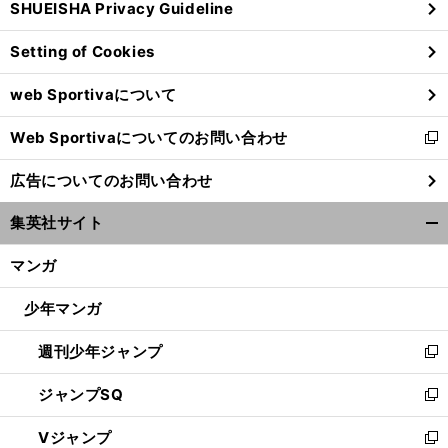
SHUEISHA Privacy Guideline
ィ
ン
Setting of Cookies
ド
ウ
web Sportivaについて
で
開
Web Sportivaについてのお問い合わせ
く
新
し
広告についてのお問い合わせ
い
ウ
集英社サイト
ィ
開
ン
く/
マンガ
ド
閉
ウ
じ
少年マンガ
で
る
開
週刊少年ジャンプ
く
新
し
ジャンプSQ
い
新
ウ
し
Vジャンプ
ィ
い
新