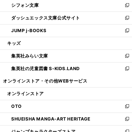
シフォン文庫
く
で
ィ
い
新
開
ン
ウ
し
ダッシュエックス文庫公式サイト
く
ド
ィ
い
新
ウ
ン
ウ
し
JUMP j-BOOKS
で
ド
ィ
い
新
開
ウ
ン
ウ
し
キッズ
く
で
ド
ィ
い
開
ウ
ン
ウ
集英社みらい文庫
く
で
ド
ィ
新
開
ウ
ン
し
集英社の児童図書 S-KIDS.LAND
く
で
ド
い
新
開
ウ
ウ
し
オンラインストア・
その他WEBサービス
く
で
ィ
い
開
ン
ウ
オンラインストア
く
ド
ィ
ウ
ン
OTO
で
ド
新
開
ウ
し
SHUEISHA MANGA-ART HERITAGE
く
で
い
新
開
ウ
し
ジャンプキャラクターズストア
く