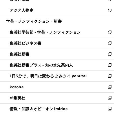
い
新
開
ウ
ン
ウ
し
アジア人物史
く
で
ド
ィ
い
新
開
ウ
ン
ウ
し
学芸・ノンフィクション・新書
く
で
ド
ィ
い
開
ウ
ン
ウ
集英社学芸部 - 学芸・ノンフィクション
く
で
ド
ィ
新
開
ウ
ン
し
集英社ビジネス書
く
で
ド
い
新
開
ウ
ウ
し
集英社新書
く
で
ィ
い
新
開
ン
ウ
し
集英社新書プラス - 知の水先案内人
く
ド
ィ
い
新
ウ
ン
ウ
し
1日5分で、明日は変わる よみタイ yomitai
で
ド
ィ
い
新
開
ウ
ン
ウ
し
kotoba
く
で
ド
ィ
い
新
開
ウ
ン
ウ
し
e!集英社
く
で
ド
ィ
い
新
開
ウ
ン
ウ
し
情報・知識＆オピニオン imidas
く
で
ド
ィ
い
新