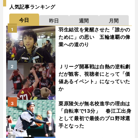
人気記事ランキング
今日
昨日
週間
月間
羽生結弦を覚醒させた「誰かの
1
ために」の思い 五輪連覇の偉
業への道のり
Ｊリーグ開幕戦は白熱の逆転劇
2
だが観客、視聴者にとって「価
値あるイベント」になっていた
か
栗原陵矢が無名校進学の理由は
3
「自転車で13分」 春江工出身
として最初で最後のプロ野球選
手となった
4