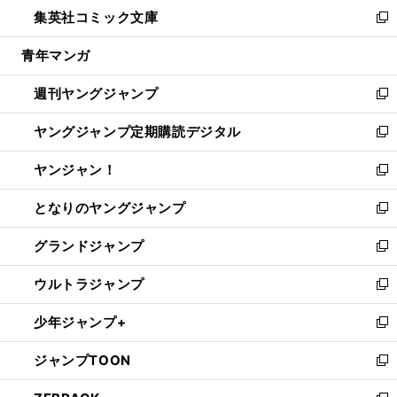
ウ
し
集英社コミック文庫
く
で
ド
ィ
い
新
開
ウ
ン
ウ
し
青年マンガ
く
で
ド
ィ
い
開
ウ
ン
ウ
週刊ヤングジャンプ
く
で
ド
ィ
新
開
ウ
ン
し
ヤングジャンプ定期購読デジタル
く
で
ド
い
新
開
ウ
ウ
し
ヤンジャン！
く
で
ィ
い
新
開
ン
ウ
し
となりのヤングジャンプ
く
ド
ィ
い
新
ウ
ン
ウ
し
グランドジャンプ
で
ド
ィ
い
新
開
ウ
ン
ウ
し
ウルトラジャンプ
く
で
ド
ィ
い
新
開
ウ
ン
ウ
し
少年ジャンプ+
く
で
ド
ィ
い
新
開
ウ
ン
ウ
し
ジャンプTOON
く
で
ド
ィ
い
新
開
ウ
ン
ウ
し