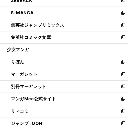
ZEBRACK
く
で
ド
ィ
い
新
開
ウ
ン
ウ
し
S-MANGA
く
で
ド
ィ
い
新
開
ウ
ン
ウ
し
集英社ジャンプリミックス
く
で
ド
ィ
い
新
開
ウ
ン
ウ
し
集英社コミック文庫
く
で
ド
ィ
い
新
開
ウ
ン
ウ
し
少女マンガ
く
で
ド
ィ
い
開
ウ
ン
ウ
りぼん
く
で
ド
ィ
新
開
ウ
ン
し
マーガレット
く
で
ド
い
新
開
ウ
ウ
し
別冊マーガレット
く
で
ィ
い
新
開
ン
ウ
し
マンガMee公式サイト
く
ド
ィ
い
新
ウ
ン
ウ
し
リマコミ
で
ド
ィ
い
新
開
ウ
ン
ウ
し
ジャンプTOON
く
で
ド
ィ
い
新