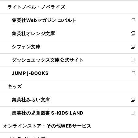
開
ウ
ン
ウ
し
ライトノベル・ノベライズ
く
で
ド
ィ
い
開
ウ
ン
ウ
集英社Webマガジン コバルト
く
で
ド
ィ
新
開
ウ
ン
し
集英社オレンジ文庫
く
で
ド
い
新
開
ウ
ウ
し
シフォン文庫
く
で
ィ
い
新
開
ン
ウ
し
ダッシュエックス文庫公式サイト
く
ド
ィ
い
新
ウ
ン
ウ
し
JUMP j-BOOKS
で
ド
ィ
い
新
開
ウ
ン
ウ
し
キッズ
く
で
ド
ィ
い
開
ウ
ン
ウ
集英社みらい文庫
く
で
ド
ィ
新
開
ウ
ン
し
集英社の児童図書 S-KIDS.LAND
く
で
ド
い
新
開
ウ
ウ
し
オンラインストア・
その他WEBサービス
く
で
ィ
い
開
ン
ウ