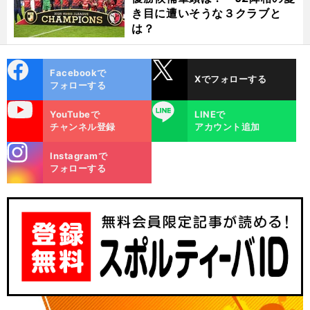
き目に遭いそうな３クラブと
は？
cebo
X
Facebookで
Xでフォローする
ok
フォローする
uTube
LINE
YouTubeで
LINEで
チャンネル登録
アカウント追加
stagra
Instagramで
m
フォローする