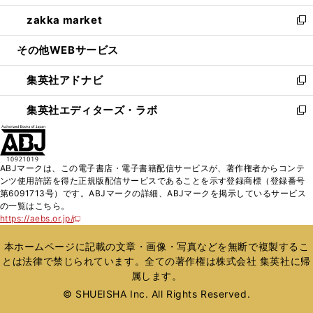
開
ウ
ン
ウ
し
zakka market
く
で
ド
ィ
い
新
開
ウ
ン
ウ
し
その他WEBサービス
く
で
ド
ィ
い
開
ウ
ン
ウ
集英社アドナビ
く
で
ド
ィ
新
開
ウ
ン
し
集英社エディターズ・ラボ
く
で
ド
い
新
開
ウ
ウ
し
く
で
ィ
い
開
ン
ウ
ABJマークは、この電子書店・電子書籍配信サービスが、著作権者からコンテ
く
ド
ィ
ンツ使用許諾を得た正規版配信サービスであることを示す登録商標（登録番号
ウ
ン
第6091713号）です。ABJマークの詳細、ABJマークを掲示しているサービス
で
ド
の一覧はこちら。
開
ウ
https://aebs.or.jp/
新
く
で
し
い
開
本ホームページに記載の文章・画像・写真などを無断で複製するこ
ウ
く
とは法律で禁じられています。全ての著作権は株式会社 集英社に帰
ィ
属します。
ン
ド
© SHUEISHA Inc. All Rights Reserved.
ウ
で