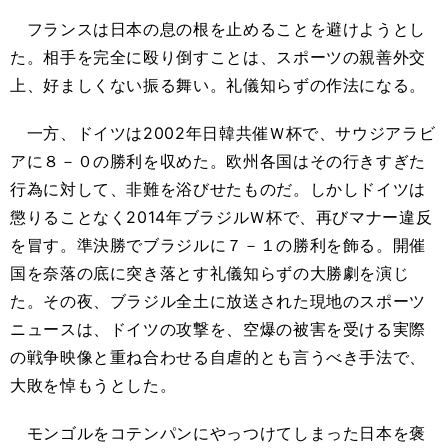
フランスは日本の息の根を止めることを避けようとし
た。相手を完全に殴り倒すことは、スポーツの親善外交
上、好ましくない振る舞い。礼儀知らずの作法になる。
一方、ドイツは2002年日韓共催Ｗ杯で、サウジアラビ
アに８－０の勝利を収めた。欧州各国はその行きすぎた
行為に対して、非難を浴びせたものだ。しかしドイツは
懲りることなく2014年ブラジルＷ杯で、再びマナー違反
を冒す。準決勝でブラジルに７－１の勝利を飾る。開催
国を奈落の底に突き落とす礼儀知らずの大勝劇を演じ
た。その夜、ブラジル全土に放送された現地のスポーツ
ニュースは、ドイツの攻撃を、空爆の被害を受ける実際
の戦争映像と重ね合わせる自虐的とも言うべき手法で、
大敗を悼もうとした。
モンゴルをコテンパンにやっつけてしまった日本を褒