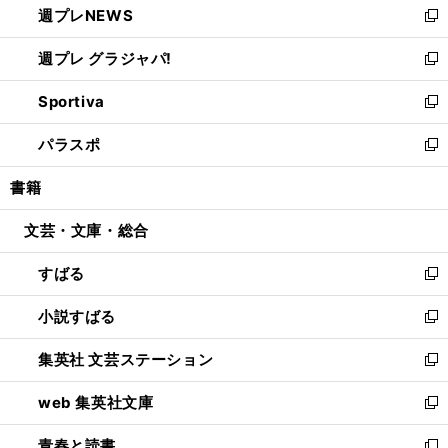
週プレNEWS
く
で
ド
い
新
開
ウ
ウ
し
週プレ グラジャパ!
く
で
ィ
い
新
開
ン
ウ
し
Sportiva
く
ド
ィ
い
新
ウ
ン
ウ
し
パラスポ
で
ド
ィ
い
新
開
ウ
ン
ウ
し
書籍
く
で
ド
ィ
い
開
ウ
ン
ウ
文芸・文庫・総合
く
で
ド
ィ
開
ウ
ン
すばる
く
で
ド
新
開
ウ
し
小説すばる
く
で
い
新
開
ウ
し
集英社 文芸ステーション
く
ィ
い
新
ン
ウ
し
web 集英社文庫
ド
ィ
い
新
ウ
ン
ウ
し
青春と読書
で
ド
ィ