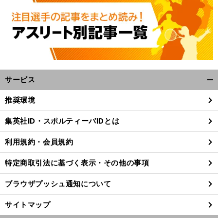
サービス
開
く/
推奨環境
閉
ピ
前
じ
へ
24
集英社ID・スポルティーバIDとは
る
利用規約・会員規約
特定商取引法に基づく表示・その他の事項
ブラウザプッシュ通知について
サイトマップ