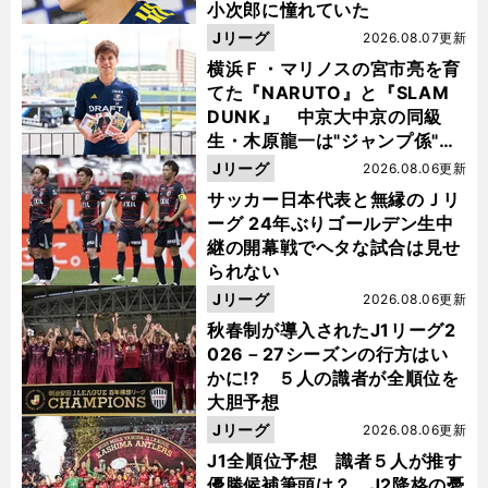
小次郎に憧れていた
Jリーグ
2026.08.07更新
横浜Ｆ・マリノスの宮市亮を育
てた『NARUTO』と『SLAM
DUNK』 中京大中京の同級
生・木原龍一は"ジャンプ係"だ
った
Jリーグ
2026.08.06更新
サッカー日本代表と無縁のＪリ
ーグ 24年ぶりゴールデン生中
継の開幕戦でヘタな試合は見せ
られない
Jリーグ
2026.08.06更新
秋春制が導入されたJ1リーグ2
026－27シーズンの行方はい
かに!? ５人の識者が全順位を
大胆予想
Jリーグ
2026.08.06更新
J1全順位予想 識者５人が推す
優勝候補筆頭は？ J2降格の憂