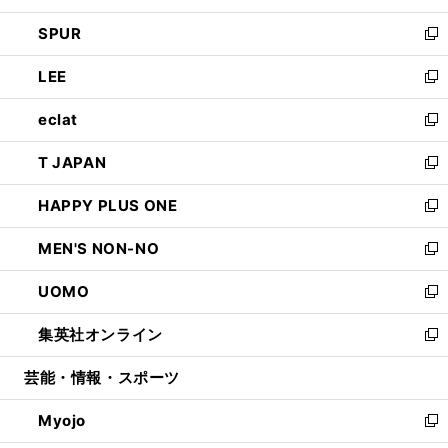
ウ
ン
ウ
し
SPUR
で
ド
ィ
い
新
開
ウ
ン
ウ
し
LEE
く
で
ド
ィ
い
新
開
ウ
ン
ウ
し
eclat
く
で
ド
ィ
い
新
開
ウ
ン
ウ
し
T JAPAN
く
で
ド
ィ
い
新
開
ウ
ン
ウ
し
HAPPY PLUS ONE
く
で
ド
ィ
い
新
開
ウ
ン
ウ
し
MEN'S NON-NO
く
で
ド
ィ
い
新
開
ウ
ン
ウ
し
UOMO
く
で
ド
ィ
い
新
開
ウ
ン
ウ
し
集英社オンライン
く
で
ド
ィ
い
新
開
ウ
ン
ウ
し
芸能・情報・スポーツ
く
で
ド
ィ
い
開
ウ
ン
ウ
Myojo
く
で
ド
ィ
新
開
ウ
ン
し