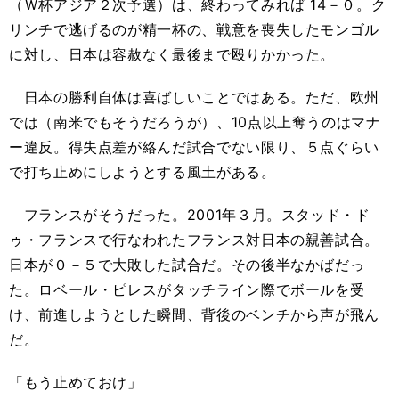
（Ｗ杯アジア２次予選）は、終わってみれば 14－０。ク
リンチで逃げるのが精一杯の、戦意を喪失したモンゴル
に対し、日本は容赦なく最後まで殴りかかった。
日本の勝利自体は喜ばしいことではある。ただ、欧州
では（南米でもそうだろうが）、10点以上奪うのはマナ
ー違反。得失点差が絡んだ試合でない限り、５点ぐらい
で打ち止めにしようとする風土がある。
フランスがそうだった。2001年３月。スタッド・ド
ゥ・フランスで行なわれたフランス対日本の親善試合。
日本が０－５で大敗した試合だ。その後半なかばだっ
た。ロベール・ピレスがタッチライン際でボールを受
け、前進しようとした瞬間、背後のベンチから声が飛ん
だ。
「もう止めておけ」