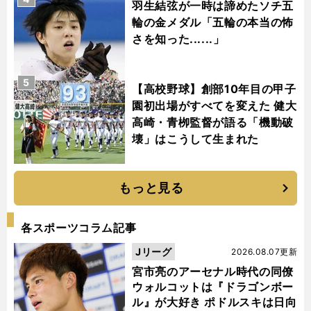
羽生結弦が一時は諦めたソチ五
輪の金メダル「五輪の本当の怖
さを知った......」
5
【高校野球】創部10年目の甲子
園初出場がすべてを変えた 健大
高崎・青栁監督が語る「機動破
壊」はこうして生まれた
もっと見る
各スポーツコラム記事
Jリーグ
2026.08.07更新
宮市亮のアーセナル時代の同僚
ウォルコットは『ドラゴンボー
ル』が大好き ポドルスキは日向