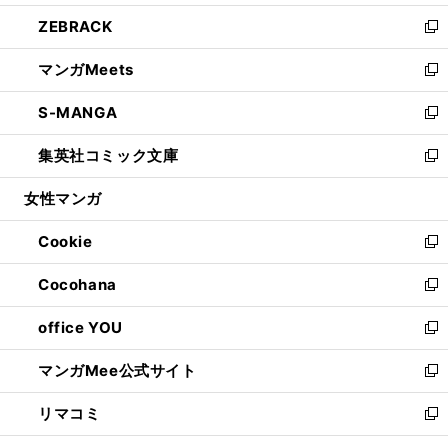
開
ウ
ン
ウ
し
ZEBRACK
く
で
ド
ィ
い
新
開
ウ
ン
ウ
し
マンガMeets
く
で
ド
ィ
い
新
開
ウ
ン
ウ
し
S-MANGA
く
で
ド
ィ
い
新
開
ウ
ン
ウ
し
集英社コミック文庫
く
で
ド
ィ
い
新
開
ウ
ン
ウ
し
女性マンガ
く
で
ド
ィ
い
開
ウ
ン
ウ
Cookie
く
で
ド
ィ
新
開
ウ
ン
し
Cocohana
く
で
ド
い
新
開
ウ
ウ
し
office YOU
く
で
ィ
い
新
開
ン
ウ
し
マンガMee公式サイト
く
ド
ィ
い
新
ウ
ン
ウ
し
リマコミ
で
ド
ィ
い
新
開
ウ
ン
ウ
し