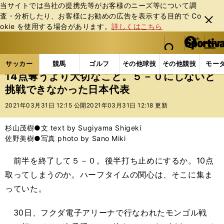
当サイトでは当社の提携先等がお客様のニーズ等について調
査・分析したり、お客様にお勧めの広告を表⽰する⽬的で Co
閉じ
okie を使⽤する場合があります。
詳しくはこちら
る
マイペ
web Sportiva (webスポルティーバ)
検索
メニュ
we
ー
サッカーの記事一覧
サッカー代表
日本代表
1
b
ジ
サッカー
競馬
ゴルフ
その他球技
その他競技
モー
ス
14点奪うより大切なこと。５－０にしないと
ポ
挑戦できなかった日本代表
ル
テ
2021年03月31日 12:15 公開
2021年03月31日 12:18 更新
ィ
ー
杉山茂樹●文 text by Sugiyama Shigeki
バ
佐野美樹●写真 photo by Sano Miki
前半を終了して５－０。後半打ち止めにするか。10点
取ってしまうのか。ハーフタイムの関心は、そこに集ま
っていた。
30日、フクダ電子アリーナで行なわれたモンゴル戦