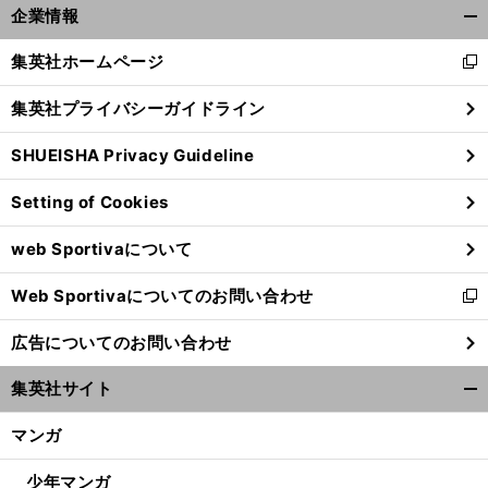
企業情報
開
く/
集英社ホームページ
新
閉
し
じ
集英社プライバシーガイドライン
い
る
ウ
SHUEISHA Privacy Guideline
ィ
ン
Setting of Cookies
ド
ウ
web Sportivaについて
で
開
Web Sportivaについてのお問い合わせ
く
新
し
広告についてのお問い合わせ
い
ウ
集英社サイト
ィ
開
ン
く/
マンガ
ド
閉
ウ
じ
少年マンガ
で