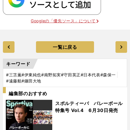
Googleの「優先ソース」について
一覧に戻る
キーワード
#三笘薫
#伊東純也
#南野拓実
#守田英正
#日本代表
#森保一
#遠藤航
#鎌田大地
編集部のおすすめ
スポルティーバ バレーボール
特集号 Vol.4 6月30日発売