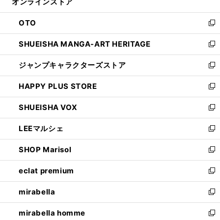
オンラインストア
く
ド
ィ
ウ
ン
OTO
で
ド
新
開
ウ
し
SHUEISHA MANGA-ART HERITAGE
く
で
い
新
開
ウ
し
ジャンプキャラクターズストア
く
ィ
い
新
ン
ウ
し
HAPPY PLUS STORE
ド
ィ
い
新
ウ
ン
ウ
し
SHUEISHA VOX
で
ド
ィ
い
新
開
ウ
ン
ウ
し
LEEマルシェ
く
で
ド
ィ
い
新
開
ウ
ン
ウ
し
SHOP Marisol
く
で
ド
ィ
い
新
開
ウ
ン
ウ
し
eclat premium
く
で
ド
ィ
い
新
開
ウ
ン
ウ
し
mirabella
く
で
ド
ィ
い
新
開
ウ
ン
ウ
し
mirabella homme
く
で
ド
ィ
い
新