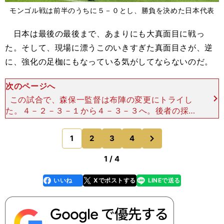
モンゴル戦は前半のうちに５－０とし、勝負を決めた日本代表
日本は最後の最後まで、あまりにも大真面目に戦っ
た。そして、現場に漂うこのいきすぎた真面目さが、逆
に、強化の足枷にもなっている気がしてならないのだ。
次のページへ
この試合で、森保一監督は布陣の変更にトライし
た。４－２－３－１から４－３－３へ。後者の採用
は、日本代表監督に就任してから初の試みになる。
この大勝利の中で一番心に留めておきたい事例にな
次
1
2
3
4
のページへ
る。 それが実行
1 / 4
いいね
Xでポストする
LINEで送る
line
faceboo
x
k