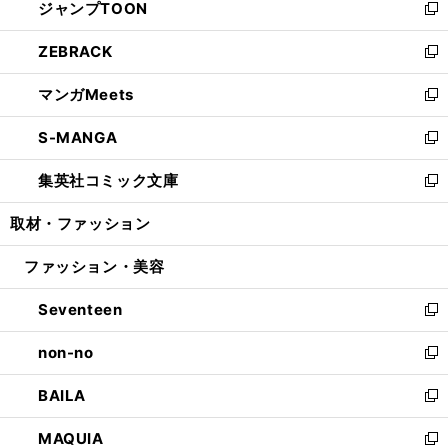
ジャンプTOON
く
で
ド
ィ
い
新
開
ウ
ン
ウ
し
ZEBRACK
く
で
ド
ィ
い
新
開
ウ
ン
ウ
し
マンガMeets
く
で
ド
ィ
い
新
開
ウ
ン
ウ
し
S-MANGA
く
で
ド
ィ
い
新
開
ウ
ン
ウ
し
集英社コミック文庫
く
で
ド
ィ
い
新
開
ウ
ン
ウ
し
取材・ファッション
く
で
ド
ィ
い
開
ウ
ン
ウ
ファッション・美容
く
で
ド
ィ
開
ウ
ン
Seventeen
く
で
ド
新
開
ウ
し
non-no
く
で
い
新
開
ウ
し
BAILA
く
ィ
い
新
ン
ウ
し
MAQUIA
ド
ィ
い
新