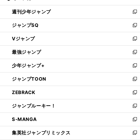
る
開
週刊少年ジャンプ
く
新
し
ジャンプSQ
い
新
ウ
し
Vジャンプ
ィ
い
新
ン
ウ
し
最強ジャンプ
ド
ィ
い
新
ウ
ン
ウ
し
少年ジャンプ+
で
ド
ィ
い
新
開
ウ
ン
ウ
し
ジャンプTOON
く
で
ド
ィ
い
新
開
ウ
ン
ウ
し
ZEBRACK
く
で
ド
ィ
い
新
開
ウ
ン
ウ
し
ジャンプルーキー！
く
で
ド
ィ
い
新
開
ウ
ン
ウ
し
S-MANGA
く
で
ド
ィ
い
新
開
ウ
ン
ウ
し
集英社ジャンプリミックス
く
で
ド
ィ
い
新
開
ウ
ン