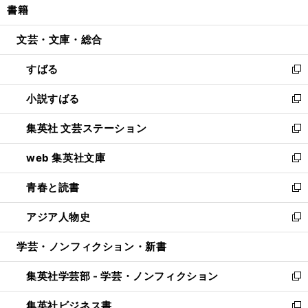
書籍
く
で
ド
ィ
い
開
ウ
ン
ウ
文芸・文庫・総合
く
で
ド
ィ
開
ウ
ン
すばる
く
で
ド
新
開
ウ
し
小説すばる
く
で
い
新
開
ウ
し
集英社 文芸ステーション
く
ィ
い
新
ン
ウ
し
web 集英社文庫
ド
ィ
い
新
ウ
ン
ウ
し
青春と読書
で
ド
ィ
い
新
開
ウ
ン
ウ
し
アジア人物史
く
で
ド
ィ
い
新
開
ウ
ン
ウ
し
学芸・ノンフィクション・新書
く
で
ド
ィ
い
開
ウ
ン
ウ
集英社学芸部 - 学芸・ノンフィクション
く
で
ド
ィ
新
開
ウ
ン
し
集英社ビジネス書
く
で
ド
い