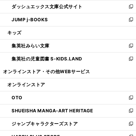
ン
ウ
し
ダッシュエックス文庫公式サイト
く
ド
ィ
い
新
ウ
ン
ウ
し
JUMP j-BOOKS
で
ド
ィ
い
新
開
ウ
ン
ウ
し
キッズ
く
で
ド
ィ
い
開
ウ
ン
ウ
集英社みらい文庫
く
で
ド
ィ
新
開
ウ
ン
し
集英社の児童図書 S-KIDS.LAND
く
で
ド
い
新
開
ウ
ウ
し
オンラインストア・
その他WEBサービス
く
で
ィ
い
開
ン
ウ
オンラインストア
く
ド
ィ
ウ
ン
OTO
で
ド
新
開
ウ
し
SHUEISHA MANGA-ART HERITAGE
く
で
い
新
開
ウ
し
ジャンプキャラクターズストア
く
ィ
い
新
ン
ウ
し