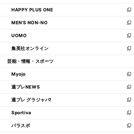
開
ウ
ン
ウ
し
HAPPY PLUS ONE
く
で
ド
ィ
い
新
開
ウ
ン
ウ
し
MEN'S NON-NO
く
で
ド
ィ
い
新
開
ウ
ン
ウ
し
UOMO
く
で
ド
ィ
い
新
開
ウ
ン
ウ
し
集英社オンライン
く
で
ド
ィ
い
新
開
ウ
ン
ウ
し
芸能・情報・スポーツ
く
で
ド
ィ
い
開
ウ
ン
ウ
Myojo
く
で
ド
ィ
新
開
ウ
ン
し
週プレNEWS
く
で
ド
い
新
開
ウ
ウ
し
週プレ グラジャパ!
く
で
ィ
い
新
開
ン
ウ
し
Sportiva
く
ド
ィ
い
新
ウ
ン
ウ
し
パラスポ
で
ド
ィ
い
新
開
ウ
ン
ウ
し