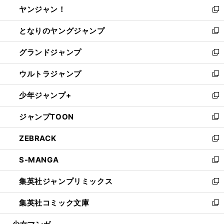
し
ヤンジャン！
く
で
ィ
い
新
開
ン
ウ
し
となりのヤングジャンプ
く
ド
ィ
い
新
ウ
ン
ウ
し
グランドジャンプ
で
ド
ィ
い
新
開
ウ
ン
ウ
し
ウルトラジャンプ
く
で
ド
ィ
い
新
開
ウ
ン
ウ
し
少年ジャンプ+
く
で
ド
ィ
い
新
開
ウ
ン
ウ
し
ジャンプTOON
く
で
ド
ィ
い
新
開
ウ
ン
ウ
し
ZEBRACK
く
で
ド
ィ
い
新
開
ウ
ン
ウ
し
S-MANGA
く
で
ド
ィ
い
新
開
ウ
ン
ウ
し
集英社ジャンプリミックス
く
で
ド
ィ
い
新
開
ウ
ン
ウ
し
集英社コミック文庫
く
で
ド
ィ
い
新
開
ウ
ン
ウ
し
く