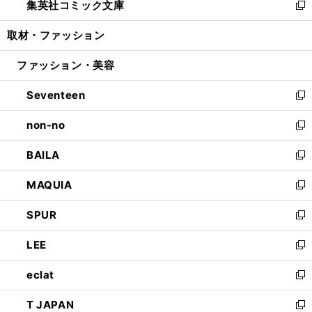
集英社コミック文庫
く
で
ド
ィ
い
新
開
ウ
ン
ウ
し
取材・ファッション
く
で
ド
ィ
い
開
ウ
ン
ウ
ファッション・美容
く
で
ド
ィ
開
ウ
ン
Seventeen
く
で
ド
新
開
ウ
し
non-no
く
で
い
新
開
ウ
し
BAILA
く
ィ
い
新
ン
ウ
し
MAQUIA
ド
ィ
い
新
ウ
ン
ウ
し
SPUR
で
ド
ィ
い
新
開
ウ
ン
ウ
し
LEE
く
で
ド
ィ
い
新
開
ウ
ン
ウ
し
eclat
く
で
ド
ィ
い
新
開
ウ
ン
ウ
し
T JAPAN
く
で
ド
ィ
い
新