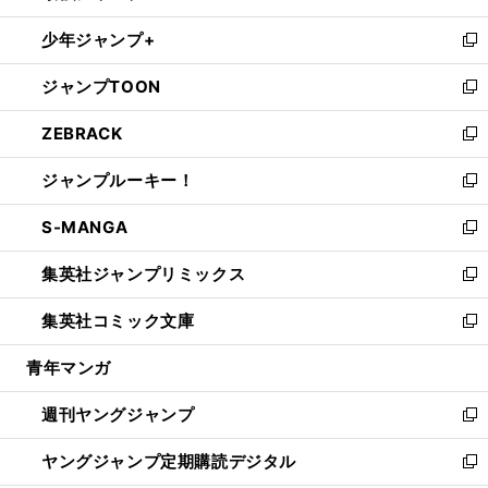
ウ
ン
ウ
し
少年ジャンプ+
で
ド
ィ
い
新
開
ウ
ン
ウ
し
ジャンプTOON
く
で
ド
ィ
い
新
開
ウ
ン
ウ
し
ZEBRACK
く
で
ド
ィ
い
新
開
ウ
ン
ウ
し
ジャンプルーキー！
く
で
ド
ィ
い
新
開
ウ
ン
ウ
し
S-MANGA
く
で
ド
ィ
い
新
開
ウ
ン
ウ
し
集英社ジャンプリミックス
く
で
ド
ィ
い
新
開
ウ
ン
ウ
し
集英社コミック文庫
く
で
ド
ィ
い
新
開
ウ
ン
ウ
し
青年マンガ
く
で
ド
ィ
い
開
ウ
ン
ウ
週刊ヤングジャンプ
く
で
ド
ィ
新
開
ウ
ン
し
ヤングジャンプ定期購読デジタル
く
で
ド
い
新
開
ウ
ウ