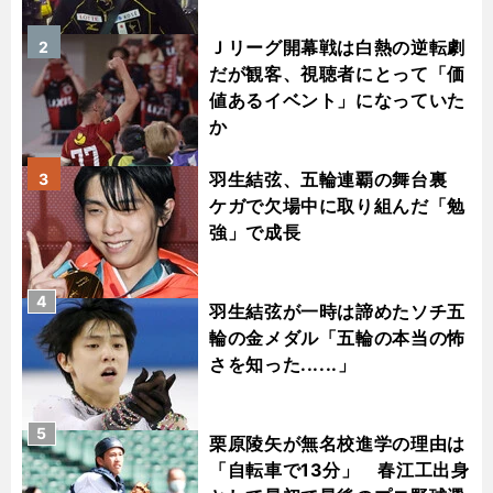
Ｊリーグ開幕戦は白熱の逆転劇
2
だが観客、視聴者にとって「価
値あるイベント」になっていた
か
羽生結弦、五輪連覇の舞台裏
3
ケガで欠場中に取り組んだ「勉
強」で成長
4
羽生結弦が一時は諦めたソチ五
輪の金メダル「五輪の本当の怖
さを知った......」
5
栗原陵矢が無名校進学の理由は
「自転車で13分」 春江工出身