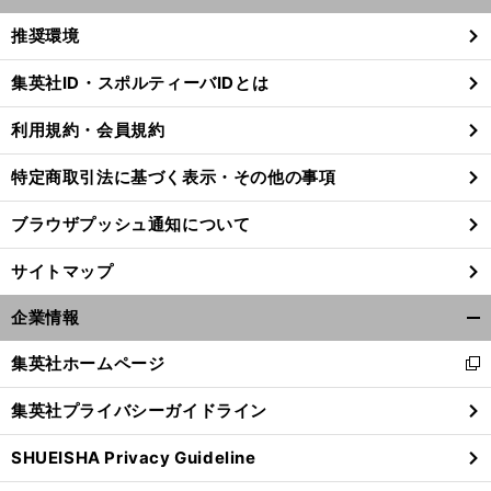
開
く/
推奨環境
閉
じ
集英社ID・スポルティーバIDとは
る
利用規約・会員規約
。
前
へ
特定商取引法に基づく表示・その他の事項
ブラウザプッシュ通知について
サイトマップ
企業情報
開
く/
集英社ホームページ
新
閉
し
じ
集英社プライバシーガイドライン
い
る
ウ
SHUEISHA Privacy Guideline
ィ
ン