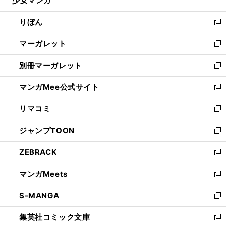
少女マンガ
で
ド
ィ
い
開
ウ
ン
ウ
りぼん
く
で
ド
ィ
新
開
ウ
ン
し
マーガレット
く
で
ド
い
新
開
ウ
ウ
し
別冊マーガレット
く
で
ィ
い
新
開
ン
ウ
し
マンガMee公式サイト
く
ド
ィ
い
新
ウ
ン
ウ
し
リマコミ
で
ド
ィ
い
新
開
ウ
ン
ウ
し
ジャンプTOON
く
で
ド
ィ
い
新
開
ウ
ン
ウ
し
ZEBRACK
く
で
ド
ィ
い
新
開
ウ
ン
ウ
し
マンガMeets
く
で
ド
ィ
い
新
開
ウ
ン
ウ
し
S-MANGA
く
で
ド
ィ
い
新
開
ウ
ン
ウ
し
集英社コミック文庫
く
で
ド
ィ
い
新