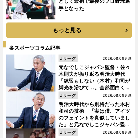
として最初で最後のプロ野球選
手となった
もっと見る
各スポーツコラム記事
Jリーグ
2026.08.09更新
元なでしこジャパン監督・佐々
木則夫が振り返る明治大時代
「練習もしない（木村）和司が
脚光を浴びて...。全然面白くな
い４年間でした」
Jリーグ
2026.08.09更新
明治大時代から別格だった木村
和司の技術 「実は僕、アイツ
のフェイントを真似していまし
た」と元なでしこジャパン監
督・佐々木則夫
Jリーグ
2026.08.08更新