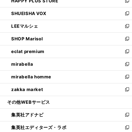
HAPPY PLUS STORE
ド
ィ
い
新
ウ
ン
ウ
し
SHUEISHA VOX
で
ド
ィ
い
新
開
ウ
ン
ウ
し
LEEマルシェ
く
で
ド
ィ
い
新
開
ウ
ン
ウ
し
SHOP Marisol
く
で
ド
ィ
い
新
開
ウ
ン
ウ
し
eclat premium
く
で
ド
ィ
い
新
開
ウ
ン
ウ
し
mirabella
く
で
ド
ィ
い
新
開
ウ
ン
ウ
し
mirabella homme
く
で
ド
ィ
い
新
開
ウ
ン
ウ
し
zakka market
く
で
ド
ィ
い
新
開
ウ
ン
ウ
し
その他WEBサービス
く
で
ド
ィ
い
開
ウ
ン
ウ
集英社アドナビ
く
で
ド
ィ
新
開
ウ
ン
し
集英社エディターズ・ラボ
く
で
ド
い
新