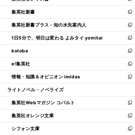
新
開
ウ
ウ
し
集英社新書
く
で
ィ
い
新
開
ン
ウ
し
集英社新書プラス - 知の水先案内人
く
ド
ィ
い
新
ウ
ン
ウ
し
1日5分で、明日は変わる よみタイ yomitai
で
ド
ィ
い
新
開
ウ
ン
ウ
し
kotoba
く
で
ド
ィ
い
新
開
ウ
ン
ウ
し
e!集英社
く
で
ド
ィ
い
新
開
ウ
ン
ウ
し
情報・知識＆オピニオン imidas
く
で
ド
ィ
い
新
開
ウ
ン
ウ
し
ライトノベル・ノベライズ
く
で
ド
ィ
い
開
ウ
ン
ウ
集英社Webマガジン コバルト
く
で
ド
ィ
新
開
ウ
ン
し
集英社オレンジ文庫
く
で
ド
い
新
開
ウ
ウ
し
シフォン文庫
く
で
ィ
い
新
開