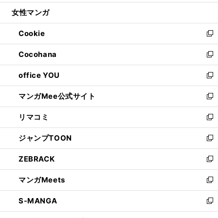
開
ウ
ン
ウ
し
女性マンガ
く
で
ド
ィ
い
開
ウ
ン
ウ
Cookie
く
で
ド
ィ
新
開
ウ
ン
し
Cocohana
く
で
ド
い
新
開
ウ
ウ
し
office YOU
く
で
ィ
い
新
開
ン
ウ
し
マンガMee公式サイト
く
ド
ィ
い
新
ウ
ン
ウ
し
リマコミ
で
ド
ィ
い
新
開
ウ
ン
ウ
し
ジャンプTOON
く
で
ド
ィ
い
新
開
ウ
ン
ウ
し
ZEBRACK
く
で
ド
ィ
い
新
開
ウ
ン
ウ
し
マンガMeets
く
で
ド
ィ
い
新
開
ウ
ン
ウ
し
S-MANGA
く
で
ド
ィ
い
新
開
ウ
ン
ウ
し