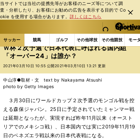
当サイトでは当社の提携先等がお客様のニーズ等について調
査・分析したり、お客様にお勧めの広告を表⽰する⽬的で Co
閉じ
okie を使⽤する場合があります。
詳しくはこちら
る
マイペ
web Sportiva (webスポルティーバ)
検索
メニュ
we
ー
サッカーの記事一覧
サッカー代表
日本代表
Ｗ
b
ジ
サッカー
競馬
ゴルフ
その他球技
その他競技
モー
ス
Ｗ杯２次予選で日本代表に呼ばれる国内組
ポ
「オーバー24」は誰か？
ル
テ
2021年03月10日 10:55 公開
2021年03月10日 13:21 更新
ィ
ー
中山淳●取材・文 text by Nakayama Atsushi
バ
photo by Getty Images
３月30日にワールドカップ２次予選のモンゴル戦を控
える森保ジャパン。25日に予定されていたミャンマー戦
は延期となったが、実現すれば昨年11月以来（オースト
リアでのメキシコ戦）、日本国内では実に2019年11月19
日のベネズエラ戦以来の日本代表戦になる。