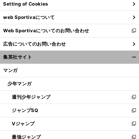
Setting of Cookies
ド
ウ
web Sportivaについて
で
開
Web Sportivaについてのお問い合わせ
く
新
し
広告についてのお問い合わせ
い
ウ
集英社サイト
ィ
開
ン
く/
マンガ
ド
閉
ウ
じ
少年マンガ
で
る
開
週刊少年ジャンプ
く
新
し
ジャンプSQ
い
新
ウ
し
Vジャンプ
ィ
い
新
ン
ウ
し
最強ジャンプ
ド
ィ
い
新