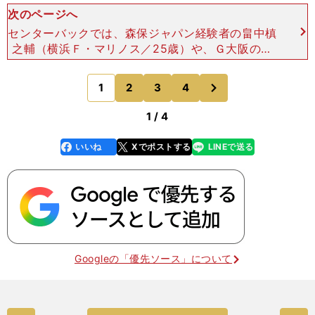
次のページへ
センターバックでは、森保ジャパン経験者の畠中槙
之輔（横浜Ｆ・マリノス／25歳）や、Ｇ大阪の三
浦弦太（26歳）、昌子源（28歳）が有力。ただ
し、昌子のコンディションが上がってこない現状を
次
1
2
3
4
のページへ
考えると、成長著
1 / 4
いいね
Xでポストする
LINEで送る
line
faceboo
x
k
Googleの「優先ソース」について