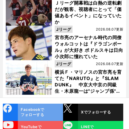
Ｊリーグ開幕戦は白熱の逆転劇
だが観客、視聴者にとって「価
値あるイベント」になっていた
か
Jリーグ
2026.08.07更新
宮市亮のアーセナル時代の同僚
ウォルコットは『ドラゴンボー
ル』が大好き ポドルスキは日向
小次郎に憧れていた
Jリーグ
2026.08.07更新
横浜Ｆ・マリノスの宮市亮を育
てた『NARUTO』と『SLAM
DUNK』 中京大中京の同級
生・木原龍一は"ジャンプ係"だ
った
cebo
X
Facebookで
Xでフォローする
ok
フォローする
uTube
LINE
YouTubeで
LINEで