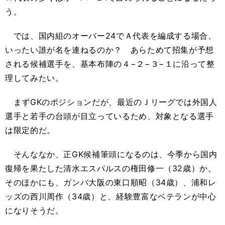
う。
では、国内組のオーバー24でＡ代表を編成する場合、
いったい誰が名を連ねるのか？ あらためて招集が予想
される候補選手を、基本布陣の４−２−３−１に沿って整
理してみたい。
まずGKのポジションだが、最近のＪリーグでは外国人
選手と若手の台頭が目立っているため、対象となる選手
は限定的だ。
そんななか、正GK候補筆頭になるのは、今季から国内
復帰を果たした清水エスパルスの権田修一（32歳）か。
そのほかにも、ガンバ大阪の東口順昭（34歳）、浦和レ
ッズの西川周作（34歳）と、経験豊富なベテランが中心
になりそうだ。