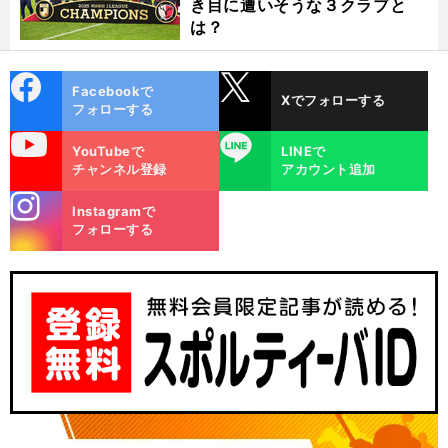
き目に遭いそうな３クラブと
は？
cebo
X
Facebookで
Xでフォローする
ok
フォローする
uTube
LINE
YouTubeで
LINEで
チャンネル登録
アカウント追加
stagra
Instagramで
m
フォローする