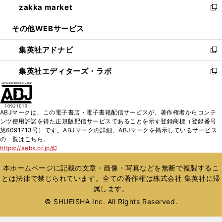
zakka market
く
で
ド
ィ
い
新
開
ウ
ン
ウ
し
その他WEBサービス
く
で
ド
ィ
い
開
ウ
ン
ウ
集英社アドナビ
く
で
ド
ィ
新
開
ウ
ン
し
集英社エディターズ・ラボ
く
で
ド
い
新
開
ウ
ウ
し
く
で
ィ
い
開
ン
ウ
ABJマークは、この電子書店・電子書籍配信サービスが、著作権者からコンテ
く
ド
ィ
ンツ使用許諾を得た正規版配信サービスであることを示す登録商標（登録番号
ウ
ン
第6091713号）です。ABJマークの詳細、ABJマークを掲示しているサービス
で
ド
の一覧はこちら。
開
ウ
https://aebs.or.jp/
新
く
で
し
い
開
本ホームページに記載の文章・画像・写真などを無断で複製するこ
ウ
く
とは法律で禁じられています。全ての著作権は株式会社 集英社に帰
ィ
属します。
ン
ド
© SHUEISHA Inc. All Rights Reserved.
ウ
で
開