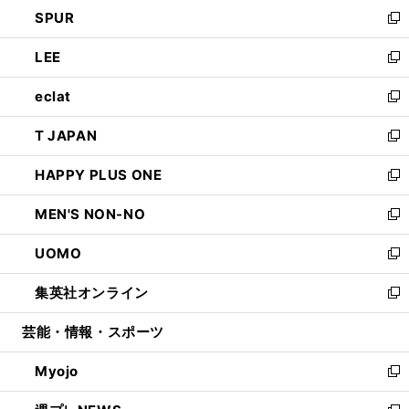
ウ
し
SPUR
で
ド
ィ
い
新
開
ウ
ン
ウ
し
LEE
く
で
ド
ィ
い
新
開
ウ
ン
ウ
し
eclat
く
で
ド
ィ
い
新
開
ウ
ン
ウ
し
T JAPAN
く
で
ド
ィ
い
新
開
ウ
ン
ウ
し
HAPPY PLUS ONE
く
で
ド
ィ
い
新
開
ウ
ン
ウ
し
MEN'S NON-NO
く
で
ド
ィ
い
新
開
ウ
ン
ウ
し
UOMO
く
で
ド
ィ
い
新
開
ウ
ン
ウ
し
集英社オンライン
く
で
ド
ィ
い
新
開
ウ
ン
ウ
し
芸能・情報・スポーツ
く
で
ド
ィ
い
開
ウ
ン
ウ
Myojo
く
で
ド
ィ
新
開
ウ
ン
し