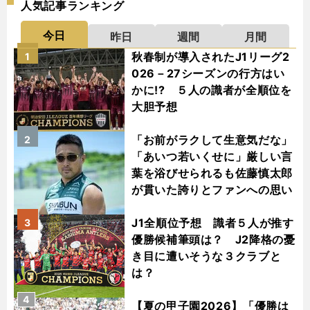
人気記事ランキング
今日
昨日
週間
月間
秋春制が導入されたJ1リーグ2
1
026－27シーズンの行方はい
かに!? ５人の識者が全順位を
大胆予想
「お前がラクして生意気だな」
2
「あいつ若いくせに」厳しい言
葉を浴びせられるも佐藤慎太郎
が貫いた誇りとファンへの思い
J1全順位予想 識者５人が推す
3
優勝候補筆頭は？ J2降格の憂
き目に遭いそうな３クラブと
は？
4
【夏の甲子園2026】「優勝は