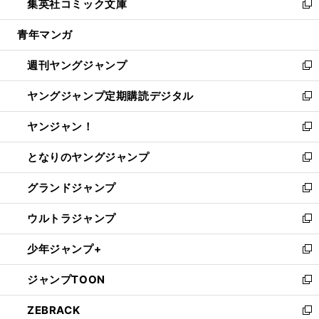
集英社コミック文庫
く
で
ド
ィ
い
新
開
ウ
ン
ウ
し
青年マンガ
く
で
ド
ィ
い
開
ウ
ン
ウ
週刊ヤングジャンプ
く
で
ド
ィ
新
開
ウ
ン
し
ヤングジャンプ定期購読デジタル
く
で
ド
い
新
開
ウ
ウ
し
ヤンジャン！
く
で
ィ
い
新
開
ン
ウ
し
となりのヤングジャンプ
く
ド
ィ
い
新
ウ
ン
ウ
し
グランドジャンプ
で
ド
ィ
い
新
開
ウ
ン
ウ
し
ウルトラジャンプ
く
で
ド
ィ
い
新
開
ウ
ン
ウ
し
少年ジャンプ+
く
で
ド
ィ
い
新
開
ウ
ン
ウ
し
ジャンプTOON
く
で
ド
ィ
い
新
開
ウ
ン
ウ
し
ZEBRACK
く
で
ド
ィ
い
新