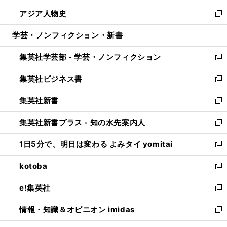
開
ウ
ン
ウ
し
アジア人物史
く
で
ド
ィ
い
新
開
ウ
ン
ウ
し
学芸・ノンフィクション・新書
く
で
ド
ィ
い
開
ウ
ン
ウ
集英社学芸部 - 学芸・ノンフィクション
く
で
ド
ィ
新
開
ウ
ン
し
集英社ビジネス書
く
で
ド
い
新
開
ウ
ウ
し
集英社新書
く
で
ィ
い
新
開
ン
ウ
し
集英社新書プラス - 知の水先案内人
く
ド
ィ
い
新
ウ
ン
ウ
し
1日5分で、明日は変わる よみタイ yomitai
で
ド
ィ
い
新
開
ウ
ン
ウ
し
kotoba
く
で
ド
ィ
い
新
開
ウ
ン
ウ
し
e!集英社
く
で
ド
ィ
い
新
開
ウ
ン
ウ
し
情報・知識＆オピニオン imidas
く
で
ド
ィ
い
新
開
ウ
ン
ウ
し