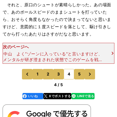
それと、原口のシュートが素晴らしかった。あの場面
で、あのボールスピードのままシュートを打っていた
ら、おそらく角度もなかったので決まってないと思いま
すけど、意図的に１度スピードを落として、駆け引きし
てから打ったあたりはさすがだなと思います。
次のページへ
中山 よく"ゾーンに入っている"と言いますけど、
メンタルが研ぎ澄まされた状態でこのゲームを戦え
ていることが、あの原口のシュートを見てもわかり
ますよね。正直、それまで日本がゴールを決めそう
次
1
2
3
4
5
のページへ
のページへ
な雰囲気は感じ
前
4 / 5
いいね
Xでポストする
LINEで送る
line
faceboo
x
k