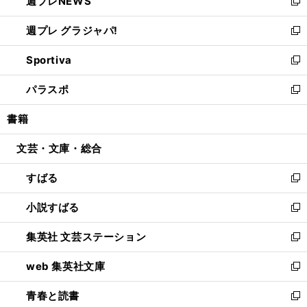
週プレNEWS
く
で
ド
い
新
開
ウ
ウ
し
週プレ グラジャパ!
く
で
ィ
い
新
開
ン
ウ
し
Sportiva
く
ド
ィ
い
新
ウ
ン
ウ
し
パラスポ
で
ド
ィ
い
新
開
ウ
ン
ウ
し
書籍
く
で
ド
ィ
い
開
ウ
ン
ウ
文芸・文庫・総合
く
で
ド
ィ
開
ウ
ン
すばる
く
で
ド
新
開
ウ
し
小説すばる
く
で
い
新
開
ウ
し
集英社 文芸ステーション
く
ィ
い
新
ン
ウ
し
web 集英社文庫
ド
ィ
い
新
ウ
ン
ウ
し
青春と読書
で
ド
ィ
い
新