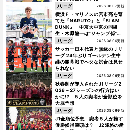
Jリーグ
2026.08.07更新
横浜Ｆ・マリノスの宮市亮を育
てた『NARUTO』と『SLAM
DUNK』 中京大中京の同級
生・木原龍一は"ジャンプ係"だ
った
Jリーグ
2026.08.06更新
サッカー日本代表と無縁のＪリ
ーグ 24年ぶりゴールデン生中
継の開幕戦でヘタな試合は見せ
られない
Jリーグ
2026.08.06更新
秋春制が導入されたJ1リーグ2
026－27シーズンの行方はい
かに!? ５人の識者が全順位を
大胆予想
Jリーグ
2026.08.06更新
J1全順位予想 識者５人が推す
優勝候補筆頭は？ J2降格の憂