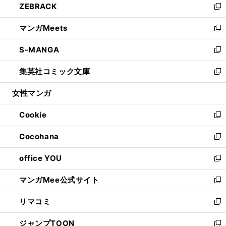
ZEBRACK
く
で
ド
ィ
い
新
開
ウ
ン
ウ
し
マンガMeets
く
で
ド
ィ
い
新
開
ウ
ン
ウ
し
S-MANGA
く
で
ド
ィ
い
新
開
ウ
ン
ウ
し
集英社コミック文庫
く
で
ド
ィ
い
新
開
ウ
ン
ウ
し
女性マンガ
く
で
ド
ィ
い
開
ウ
ン
ウ
Cookie
く
で
ド
ィ
新
開
ウ
ン
し
Cocohana
く
で
ド
い
新
開
ウ
ウ
し
office YOU
く
で
ィ
い
新
開
ン
ウ
し
マンガMee公式サイト
く
ド
ィ
い
新
ウ
ン
ウ
し
リマコミ
で
ド
ィ
い
新
開
ウ
ン
ウ
し
ジャンプTOON
く
で
ド
ィ
い
新