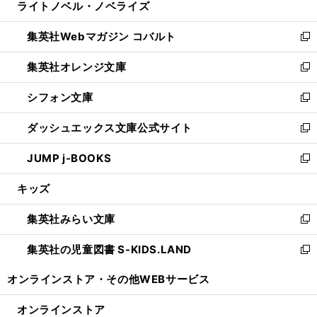
ライトノベル・ノベライズ
く
で
ド
ィ
い
開
ウ
ン
ウ
集英社Webマガジン コバルト
く
で
ド
ィ
新
開
ウ
ン
し
集英社オレンジ文庫
く
で
ド
い
新
開
ウ
ウ
し
シフォン文庫
く
で
ィ
い
新
開
ン
ウ
し
ダッシュエックス文庫公式サイト
く
ド
ィ
い
新
ウ
ン
ウ
し
JUMP j-BOOKS
で
ド
ィ
い
新
開
ウ
ン
ウ
し
キッズ
く
で
ド
ィ
い
開
ウ
ン
ウ
集英社みらい文庫
く
で
ド
ィ
新
開
ウ
ン
し
集英社の児童図書 S-KIDS.LAND
く
で
ド
い
新
開
ウ
ウ
し
オンラインストア・
その他WEBサービス
く
で
ィ
い
開
ン
ウ
オンラインストア
く
ド
ィ