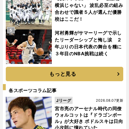
横浜じゃない」 波乱必至の組み
合わせで識者５人が選んだ優勝
校はここだ！
5
河村勇輝がサマーリーグで示し
たリーダーシップと悔し涙 ２
年ぶりの日本代表の舞台を糧に
３年目のNBA挑戦は続く
もっと見る
各スポーツコラム記事
Jリーグ
2026.08.07更新
宮市亮のアーセナル時代の同僚
ウォルコットは『ドラゴンボー
ル』が大好き ポドルスキは日向
小次郎に憧れていた