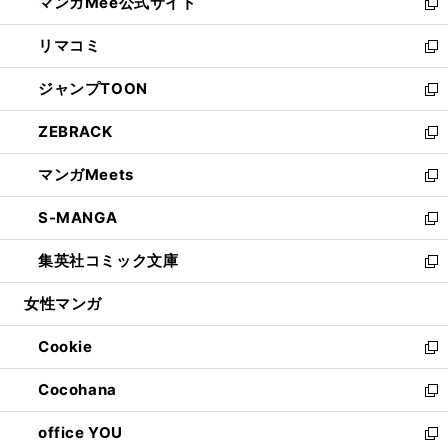
マンガMee公式サイト
く
ド
ィ
い
新
ウ
ン
ウ
し
リマコミ
で
ド
ィ
い
新
開
ウ
ン
ウ
し
ジャンプTOON
く
で
ド
ィ
い
新
開
ウ
ン
ウ
し
ZEBRACK
く
で
ド
ィ
い
新
開
ウ
ン
ウ
し
マンガMeets
く
で
ド
ィ
い
新
開
ウ
ン
ウ
し
S-MANGA
く
で
ド
ィ
い
新
開
ウ
ン
ウ
し
集英社コミック文庫
く
で
ド
ィ
い
新
開
ウ
ン
ウ
し
女性マンガ
く
で
ド
ィ
い
開
ウ
ン
ウ
Cookie
く
で
ド
ィ
新
開
ウ
ン
し
Cocohana
く
で
ド
い
新
開
ウ
ウ
し
office YOU
く
で
ィ
い
新