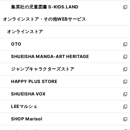
開
ウ
ン
し
集英社の児童図書 S-KIDS.LAND
く
で
ド
い
新
開
ウ
ウ
し
オンラインストア・
その他WEBサービス
く
で
ィ
い
開
ン
ウ
オンラインストア
く
ド
ィ
ウ
ン
OTO
で
ド
新
開
ウ
し
SHUEISHA MANGA-ART HERITAGE
く
で
い
新
開
ウ
し
ジャンプキャラクターズストア
く
ィ
い
新
ン
ウ
し
HAPPY PLUS STORE
ド
ィ
い
新
ウ
ン
ウ
し
SHUEISHA VOX
で
ド
ィ
い
新
開
ウ
ン
ウ
し
LEEマルシェ
く
で
ド
ィ
い
新
開
ウ
ン
ウ
し
SHOP Marisol
く
で
ド
ィ
い
新
開
ウ
ン
ウ
し