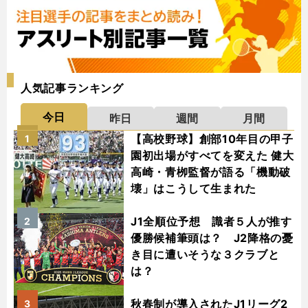
人気記事ランキング
今日
昨日
週間
月間
【高校野球】創部10年目の甲子
1
園初出場がすべてを変えた 健大
高崎・青栁監督が語る「機動破
壊」はこうして生まれた
J1全順位予想 識者５人が推す
2
優勝候補筆頭は？ J2降格の憂
き目に遭いそうな３クラブと
は？
秋春制が導入されたJ1リーグ2
3