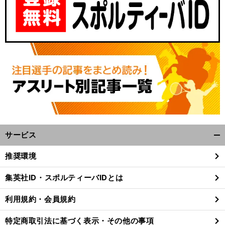
サービス
開
く/
推奨環境
閉
じ
集英社ID・スポルティーバIDとは
る
利用規約・会員規約
特定商取引法に基づく表示・その他の事項