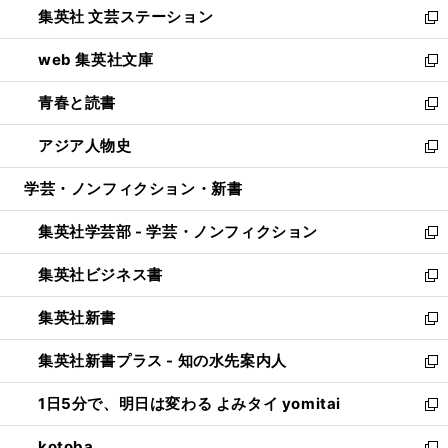
集英社 文芸ステーション
く
ィ
い
新
ン
ウ
し
web 集英社文庫
ド
ィ
い
新
ウ
ン
ウ
し
青春と読書
で
ド
ィ
い
新
開
ウ
ン
ウ
し
アジア人物史
く
で
ド
ィ
い
新
開
ウ
ン
ウ
し
学芸・ノンフィクション・新書
く
で
ド
ィ
い
開
ウ
ン
ウ
集英社学芸部 - 学芸・ノンフィクション
く
で
ド
ィ
新
開
ウ
ン
し
集英社ビジネス書
く
で
ド
い
新
開
ウ
ウ
し
集英社新書
く
で
ィ
い
新
開
ン
ウ
し
集英社新書プラス - 知の水先案内人
く
ド
ィ
い
新
ウ
ン
ウ
し
1日5分で、明日は変わる よみタイ yomitai
で
ド
ィ
い
新
開
ウ
ン
ウ
し
kotoba
く
で