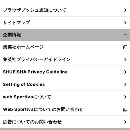
ブラウザプッシュ通知について
！
ベ
」
前
へ
サイトマップ
企業情報
開
く/
集英社ホームページ
新
閉
し
じ
集英社プライバシーガイドライン
い
る
ウ
SHUEISHA Privacy Guideline
ィ
ン
Setting of Cookies
ド
ウ
web Sportivaについて
で
開
Web Sportivaについてのお問い合わせ
く
新
し
広告についてのお問い合わせ
い
ウ