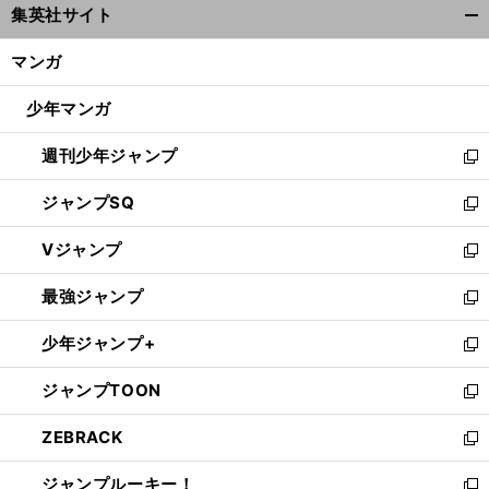
集英社サイト
ィ
開
ン
く/
マンガ
ド
閉
ウ
じ
少年マンガ
で
る
開
週刊少年ジャンプ
く
新
し
ジャンプSQ
い
新
ウ
し
Vジャンプ
ィ
い
新
ン
ウ
し
最強ジャンプ
ド
ィ
い
新
ウ
ン
ウ
し
少年ジャンプ+
で
ド
ィ
い
新
開
ウ
ン
ウ
し
ジャンプTOON
く
で
ド
ィ
い
新
開
ウ
ン
ウ
し
ZEBRACK
く
で
ド
ィ
い
新
開
ウ
ン
ウ
し
ジャンプルーキー！
く
で
ド
ィ
い