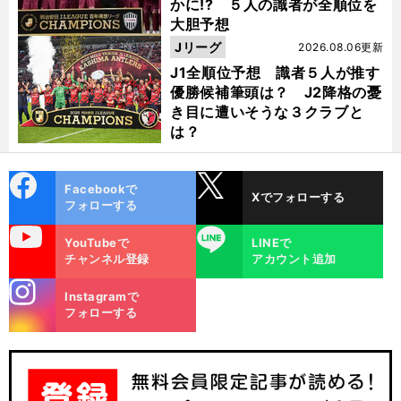
かに!? ５人の識者が全順位を
大胆予想
Jリーグ
2026.08.06更新
J1全順位予想 識者５人が推す
優勝候補筆頭は？ J2降格の憂
き目に遭いそうな３クラブと
は？
cebo
X
Facebookで
Xでフォローする
ok
フォローする
uTube
LINE
YouTubeで
LINEで
チャンネル登録
アカウント追加
stagra
Instagramで
m
フォローする