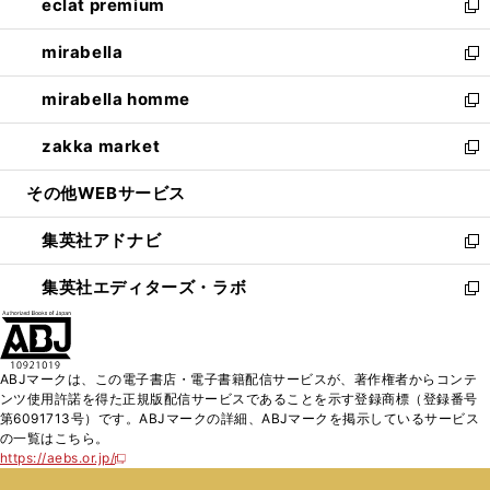
eclat premium
く
で
ド
ィ
い
新
開
ウ
ン
ウ
し
mirabella
く
で
ド
ィ
い
新
開
ウ
ン
ウ
し
mirabella homme
く
で
ド
ィ
い
新
開
ウ
ン
ウ
し
zakka market
く
で
ド
ィ
い
新
開
ウ
ン
ウ
し
その他WEBサービス
く
で
ド
ィ
い
開
ウ
ン
ウ
集英社アドナビ
く
で
ド
ィ
新
開
ウ
ン
し
集英社エディターズ・ラボ
く
で
ド
い
新
開
ウ
ウ
し
く
で
ィ
い
開
ン
ウ
ABJマークは、この電子書店・電子書籍配信サービスが、著作権者からコンテ
く
ド
ィ
ンツ使用許諾を得た正規版配信サービスであることを示す登録商標（登録番号
ウ
ン
第6091713号）です。ABJマークの詳細、ABJマークを掲示しているサービス
で
ド
の一覧はこちら。
開
ウ
https://aebs.or.jp/
新
く
で
し