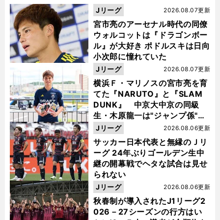
Jリーグ
2026.08.07更新
宮市亮のアーセナル時代の同僚
ウォルコットは『ドラゴンボー
ル』が大好き ポドルスキは日向
小次郎に憧れていた
Jリーグ
2026.08.07更新
横浜Ｆ・マリノスの宮市亮を育
てた『NARUTO』と『SLAM
DUNK』 中京大中京の同級
生・木原龍一は"ジャンプ係"だ
った
Jリーグ
2026.08.06更新
サッカー日本代表と無縁のＪリ
ーグ 24年ぶりゴールデン生中
継の開幕戦でヘタな試合は見せ
られない
Jリーグ
2026.08.06更新
秋春制が導入されたJ1リーグ2
026－27シーズンの行方はい