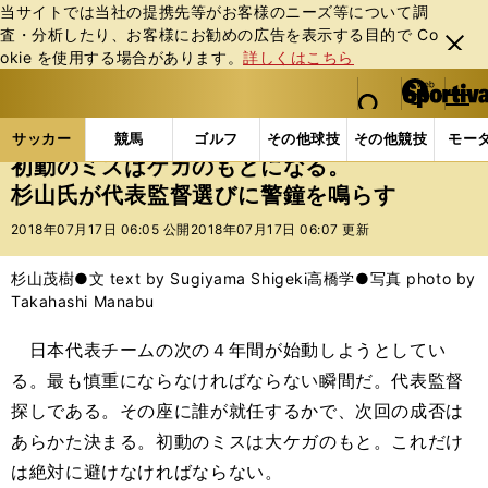
当サイトでは当社の提携先等がお客様のニーズ等について調
査・分析したり、お客様にお勧めの広告を表⽰する⽬的で Co
閉じ
okie を使⽤する場合があります。
詳しくはこちら
る
マイペ
web Sportiva (webスポルティーバ)
検索
メニュ
we
ー
サッカーの記事一覧
サッカー代表
日本代表
初
b
ジ
サッカー
競馬
ゴルフ
その他球技
その他競技
モー
ス
初動のミスはケガのもとになる。
ポ
杉山氏が代表監督選びに警鐘を鳴らす
ル
テ
2018年07月17日 06:05 公開
2018年07月17日 06:07 更新
ィ
ー
杉山茂樹●文 text by Sugiyama Shigeki高橋学●写真 photo by
バ
Takahashi Manabu
日本代表チームの次の４年間が始動しようとしてい
る。最も慎重にならなければならない瞬間だ。代表監督
探しである。その座に誰が就任するかで、次回の成否は
あらかた決まる。初動のミスは大ケガのもと。これだけ
は絶対に避けなければならない。