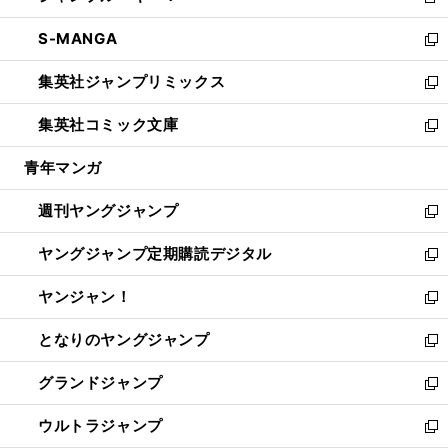
新
開
ウ
ン
ウ
し
S-MANGA
く
で
ド
ィ
い
新
開
ウ
ン
ウ
し
集英社ジャンプリミックス
く
で
ド
ィ
い
新
開
ウ
ン
ウ
し
集英社コミック文庫
く
で
ド
ィ
い
新
開
ウ
ン
ウ
し
青年マンガ
く
で
ド
ィ
い
開
ウ
ン
ウ
週刊ヤングジャンプ
く
で
ド
ィ
新
開
ウ
ン
し
ヤングジャンプ定期購読デジタル
く
で
ド
い
新
開
ウ
ウ
し
ヤンジャン！
く
で
ィ
い
新
開
ン
ウ
し
となりのヤングジャンプ
く
ド
ィ
い
新
ウ
ン
ウ
し
グランドジャンプ
で
ド
ィ
い
新
開
ウ
ン
ウ
し
ウルトラジャンプ
く
で
ド
ィ
い
新
開