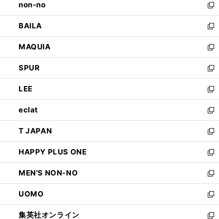
non-no
く
で
い
新
開
ウ
し
BAILA
く
ィ
い
新
ン
ウ
し
MAQUIA
ド
ィ
い
新
ウ
ン
ウ
し
SPUR
で
ド
ィ
い
新
開
ウ
ン
ウ
し
LEE
く
で
ド
ィ
い
新
開
ウ
ン
ウ
し
eclat
く
で
ド
ィ
い
新
開
ウ
ン
ウ
し
T JAPAN
く
で
ド
ィ
い
新
開
ウ
ン
ウ
し
HAPPY PLUS ONE
く
で
ド
ィ
い
新
開
ウ
ン
ウ
し
MEN'S NON-NO
く
で
ド
ィ
い
新
開
ウ
ン
ウ
し
UOMO
く
で
ド
ィ
い
新
開
ウ
ン
ウ
し
集英社オンライン
く
で
ド
ィ
い
新