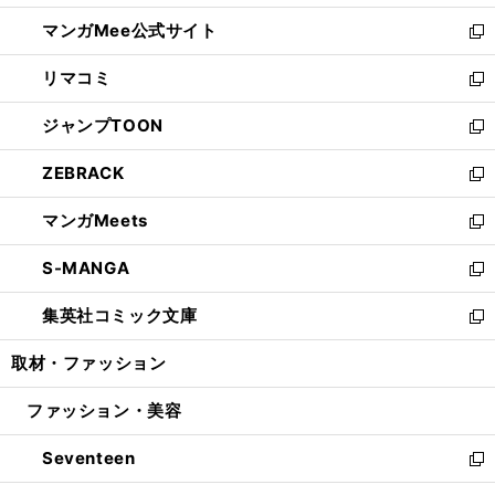
開
ン
ウ
し
マンガMee公式サイト
く
ド
ィ
い
新
ウ
ン
ウ
し
リマコミ
で
ド
ィ
い
新
開
ウ
ン
ウ
し
ジャンプTOON
く
で
ド
ィ
い
新
開
ウ
ン
ウ
し
ZEBRACK
く
で
ド
ィ
い
新
開
ウ
ン
ウ
し
マンガMeets
く
で
ド
ィ
い
新
開
ウ
ン
ウ
し
S-MANGA
く
で
ド
ィ
い
新
開
ウ
ン
ウ
し
集英社コミック文庫
く
で
ド
ィ
い
新
開
ウ
ン
ウ
し
取材・ファッション
く
で
ド
ィ
い
開
ウ
ン
ウ
ファッション・美容
く
で
ド
ィ
開
ウ
ン
Seventeen
く
で
ド
新
開
ウ
し