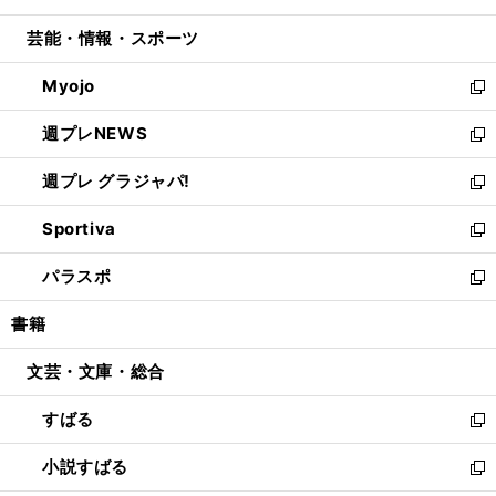
開
ウ
ン
ウ
し
芸能・情報・スポーツ
く
で
ド
ィ
い
開
ウ
ン
ウ
Myojo
く
で
ド
ィ
新
開
ウ
ン
し
週プレNEWS
く
で
ド
い
新
開
ウ
ウ
し
週プレ グラジャパ!
く
で
ィ
い
新
開
ン
ウ
し
Sportiva
く
ド
ィ
い
新
ウ
ン
ウ
し
パラスポ
で
ド
ィ
い
新
開
ウ
ン
ウ
し
書籍
く
で
ド
ィ
い
開
ウ
ン
ウ
文芸・文庫・総合
く
で
ド
ィ
開
ウ
ン
すばる
く
で
ド
新
開
ウ
し
小説すばる
く
で
い
新
開
ウ
し