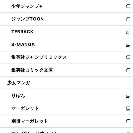
ウ
ン
ウ
し
少年ジャンプ+
く
で
ド
ィ
い
新
開
ウ
ン
ウ
し
ジャンプTOON
く
で
ド
ィ
い
新
開
ウ
ン
ウ
し
ZEBRACK
く
で
ド
ィ
い
新
開
ウ
ン
ウ
し
S-MANGA
く
で
ド
ィ
い
新
開
ウ
ン
ウ
し
集英社ジャンプリミックス
く
で
ド
ィ
い
新
開
ウ
ン
ウ
し
集英社コミック文庫
く
で
ド
ィ
い
新
開
ウ
ン
ウ
し
少女マンガ
く
で
ド
ィ
い
開
ウ
ン
ウ
りぼん
く
で
ド
ィ
新
開
ウ
ン
し
マーガレット
く
で
ド
い
新
開
ウ
ウ
し
別冊マーガレット
く
で
ィ
い
新
開
ン
ウ
し