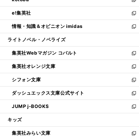
ド
ィ
い
新
開
ウ
ン
ウ
し
e!集英社
く
で
ド
ィ
い
新
開
ウ
ン
ウ
し
情報・知識＆オピニオン imidas
く
で
ド
ィ
い
新
開
ウ
ン
ウ
し
ライトノベル・ノベライズ
く
で
ド
ィ
い
開
ウ
ン
ウ
集英社Webマガジン コバルト
く
で
ド
ィ
新
開
ウ
ン
し
集英社オレンジ文庫
く
で
ド
い
新
開
ウ
ウ
し
シフォン文庫
く
で
ィ
い
新
開
ン
ウ
し
ダッシュエックス文庫公式サイト
く
ド
ィ
い
新
ウ
ン
ウ
し
JUMP j-BOOKS
で
ド
ィ
い
新
開
ウ
ン
ウ
し
キッズ
く
で
ド
ィ
い
開
ウ
ン
ウ
集英社みらい文庫
く
で
ド
ィ
新