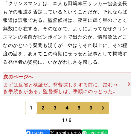
「クリンスマン」は、本人も田嶋幸三サッカー協会会長
もその報道を否定しているということだが、それならば
報道は誤報である。監督候補は、夜空に輝く星のごとく
無数に存在する。そのなかで、よりによってなぜクリン
スマンの名前がピンポイントで出たのか。情報源はどこ
なのかという疑問も湧くが、やはりそれ以上に、その程
度の話を、あえてこの時期にせっせと記事として掲載す
る発信者の姿勢に、いかがわしさを感じる。
次のページへ
まずは反省と検証だ。監督探しをする前に、踏むべ
き手続きがある。監督探しは、手順にのっとったう
えで開始されるべきなのだ。確証のない名前がネッ
トを賑わせる様子を眺めると、またダメな４年間
次
1
2
3
4
5
6
のページへ
が、そぞろ勝手に始
1 / 6
いいね
Xでポストする
LINEで送る
line
faceboo
x