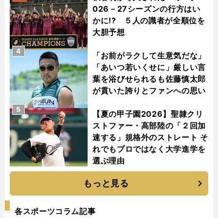
026－27シーズンの行方はい
かに!? ５人の識者が全順位を
大胆予想
4
「お前がラクして生意気だな」
「あいつ若いくせに」厳しい言
葉を浴びせられるも佐藤慎太郎
が貫いた誇りとファンへの思い
5
【夏の甲子園2026】聖隷クリ
ストファー・高部陸の「２回加
速する」規格外のストレート そ
れでもプロではなく大学進学を
選ぶ理由
もっと見る
各スポーツコラム記事