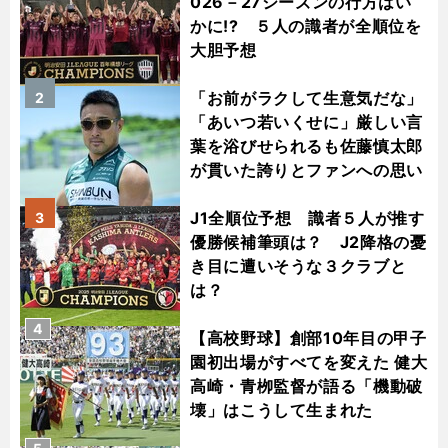
026－27シーズンの行方はい
かに!? ５人の識者が全順位を
大胆予想
「お前がラクして生意気だな」
2
「あいつ若いくせに」厳しい言
葉を浴びせられるも佐藤慎太郎
が貫いた誇りとファンへの思い
J1全順位予想 識者５人が推す
3
優勝候補筆頭は？ J2降格の憂
き目に遭いそうな３クラブと
は？
4
【高校野球】創部10年目の甲子
園初出場がすべてを変えた 健大
高崎・青栁監督が語る「機動破
壊」はこうして生まれた