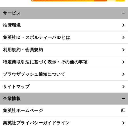
サービス
開
く/
推奨環境
閉
じ
集英社ID・スポルティーバIDとは
る
利用規約・会員規約
特定商取引法に基づく表示・その他の事項
ブラウザプッシュ通知について
サイトマップ
企業情報
開
く/
集英社ホームページ
。
新
前
閉
へ
し
じ
集英社プライバシーガイドライン
い
る