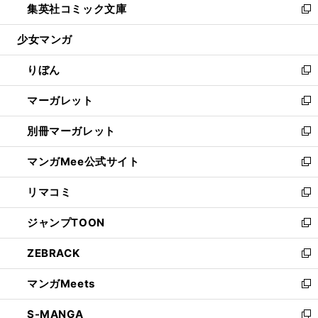
集英社コミック文庫
く
で
ド
ィ
い
新
開
ウ
ン
ウ
し
少女マンガ
く
で
ド
ィ
い
開
ウ
ン
ウ
りぼん
く
で
ド
ィ
新
開
ウ
ン
し
マーガレット
く
で
ド
い
新
開
ウ
ウ
し
別冊マーガレット
く
で
ィ
い
新
開
ン
ウ
し
マンガMee公式サイト
く
ド
ィ
い
新
ウ
ン
ウ
し
リマコミ
で
ド
ィ
い
新
開
ウ
ン
ウ
し
ジャンプTOON
く
で
ド
ィ
い
新
開
ウ
ン
ウ
し
ZEBRACK
く
で
ド
ィ
い
新
開
ウ
ン
ウ
し
マンガMeets
く
で
ド
ィ
い
新
開
ウ
ン
ウ
し
S-MANGA
く
で
ド
ィ
い
新