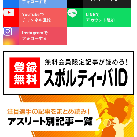
フォローする
uTube
LINE
YouTubeで
LINEで
チャンネル登録
アカウント追加
stagra
Instagramで
m
フォローする