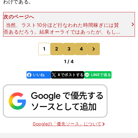
わけである。
次のページへ
当然、ラスト10分ほど行なわれた時間稼ぎには賛
否あるだろう。結果オーライではあったが、もしセ
ネガルが同点に追いついていたら、かなり悔いの残
る終戦になっていたはずだ。 MF長谷部誠は、
次
1
2
3
4
のページへ
「カウンターでさら
1 / 4
いいね
Xでポストする
LINEで送る
line
faceboo
x
k
Googleの「優先ソース」について