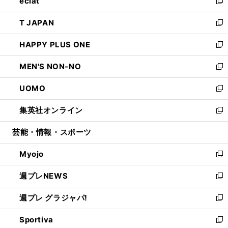
eclat
く
で
ド
ィ
い
新
開
ウ
ン
ウ
し
T JAPAN
く
で
ド
ィ
い
新
開
ウ
ン
ウ
し
HAPPY PLUS ONE
く
で
ド
ィ
い
新
開
ウ
ン
ウ
し
MEN'S NON-NO
く
で
ド
ィ
い
新
開
ウ
ン
ウ
し
UOMO
く
で
ド
ィ
い
新
開
ウ
ン
ウ
し
集英社オンライン
く
で
ド
ィ
い
新
開
ウ
ン
ウ
し
芸能・情報・スポーツ
く
で
ド
ィ
い
開
ウ
ン
ウ
Myojo
く
で
ド
ィ
新
開
ウ
ン
し
週プレNEWS
く
で
ド
い
新
開
ウ
ウ
し
週プレ グラジャパ!
く
で
ィ
い
新
開
ン
ウ
し
Sportiva
く
ド
ィ
い
新