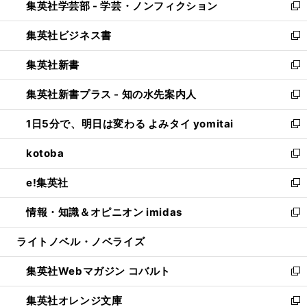
集英社学芸部 - 学芸・ノンフィクション
く
で
ド
ィ
新
開
ウ
ン
し
集英社ビジネス書
く
で
ド
い
新
開
ウ
ウ
し
集英社新書
く
で
ィ
い
新
開
ン
ウ
し
集英社新書プラス - 知の水先案内人
く
ド
ィ
い
新
ウ
ン
ウ
し
1日5分で、明日は変わる よみタイ yomitai
で
ド
ィ
い
新
開
ウ
ン
ウ
し
kotoba
く
で
ド
ィ
い
新
開
ウ
ン
ウ
し
e!集英社
く
で
ド
ィ
い
新
開
ウ
ン
ウ
し
情報・知識＆オピニオン imidas
く
で
ド
ィ
い
新
開
ウ
ン
ウ
し
ライトノベル・ノベライズ
く
で
ド
ィ
い
開
ウ
ン
ウ
集英社Webマガジン コバルト
く
で
ド
ィ
新
開
ウ
ン
し
集英社オレンジ文庫
く
で
ド
い
新