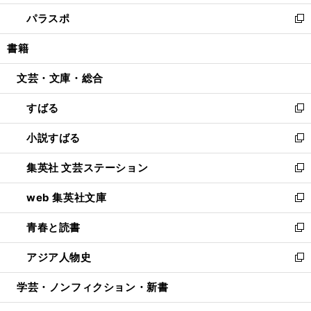
ウ
ン
ウ
し
パラスポ
で
ド
ィ
い
新
開
ウ
ン
ウ
し
書籍
く
で
ド
ィ
い
開
ウ
ン
ウ
文芸・文庫・総合
く
で
ド
ィ
開
ウ
ン
すばる
く
で
ド
新
開
ウ
し
小説すばる
く
で
い
新
開
ウ
し
集英社 文芸ステーション
く
ィ
い
新
ン
ウ
し
web 集英社文庫
ド
ィ
い
新
ウ
ン
ウ
し
青春と読書
で
ド
ィ
い
新
開
ウ
ン
ウ
し
アジア人物史
く
で
ド
ィ
い
新
開
ウ
ン
ウ
し
学芸・ノンフィクション・新書
く
で
ド
ィ
い
開
ウ
ン
ウ