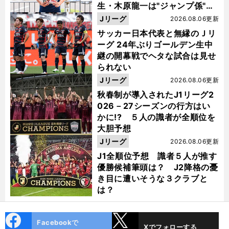
生・木原龍一は"ジャンプ係"だ
った
Jリーグ
2026.08.06更新
サッカー日本代表と無縁のＪリ
ーグ 24年ぶりゴールデン生中
継の開幕戦でヘタな試合は見せ
られない
Jリーグ
2026.08.06更新
秋春制が導入されたJ1リーグ2
026－27シーズンの行方はい
かに!? ５人の識者が全順位を
大胆予想
Jリーグ
2026.08.06更新
J1全順位予想 識者５人が推す
優勝候補筆頭は？ J2降格の憂
き目に遭いそうな３クラブと
は？
cebo
X
Facebookで
Xでフォローする
ok