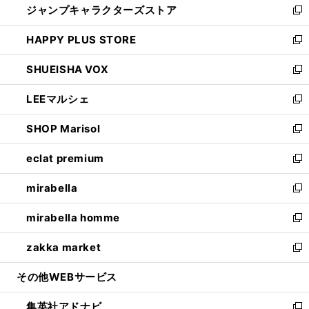
ジャンプキャラクターズストア
く
ィ
い
新
ン
ウ
し
HAPPY PLUS STORE
ド
ィ
い
新
ウ
ン
ウ
し
SHUEISHA VOX
で
ド
ィ
い
新
開
ウ
ン
ウ
し
LEEマルシェ
く
で
ド
ィ
い
新
開
ウ
ン
ウ
し
SHOP Marisol
く
で
ド
ィ
い
新
開
ウ
ン
ウ
し
eclat premium
く
で
ド
ィ
い
新
開
ウ
ン
ウ
し
mirabella
く
で
ド
ィ
い
新
開
ウ
ン
ウ
し
mirabella homme
く
で
ド
ィ
い
新
開
ウ
ン
ウ
し
zakka market
く
で
ド
ィ
い
新
開
ウ
ン
ウ
し
その他WEBサービス
く
で
ド
ィ
い
開
ウ
ン
ウ
集英社アドナビ
く
で
ド
ィ