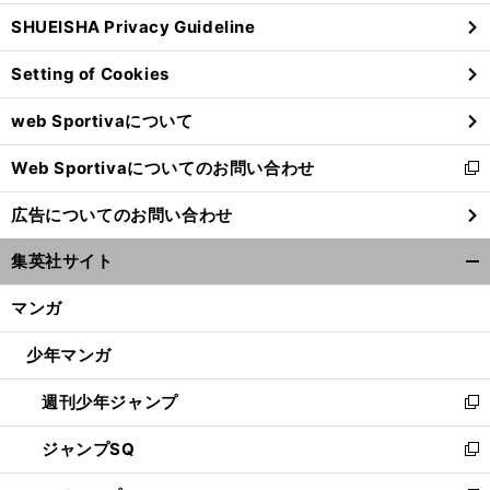
ウ
SHUEISHA Privacy Guideline
ィ
ン
Setting of Cookies
ド
ウ
web Sportivaについて
で
開
Web Sportivaについてのお問い合わせ
く
新
し
広告についてのお問い合わせ
い
ウ
集英社サイト
ィ
開
ン
く/
マンガ
ド
閉
ウ
じ
少年マンガ
で
る
開
週刊少年ジャンプ
く
新
し
ジャンプSQ
い
新
ウ
し