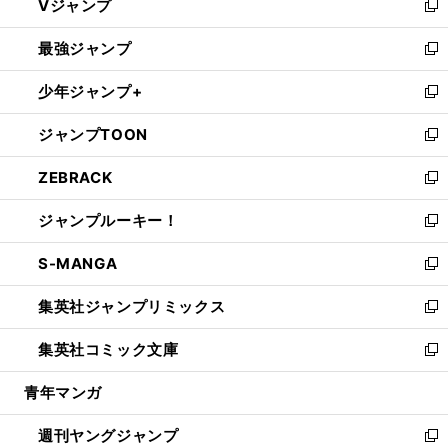
Vジャンプ
ィ
い
新
ン
ウ
し
最強ジャンプ
ド
ィ
い
新
ウ
ン
ウ
し
少年ジャンプ+
で
ド
ィ
い
新
開
ウ
ン
ウ
し
ジャンプTOON
く
で
ド
ィ
い
新
開
ウ
ン
ウ
し
ZEBRACK
く
で
ド
ィ
い
新
開
ウ
ン
ウ
し
ジャンプルーキー！
く
で
ド
ィ
い
新
開
ウ
ン
ウ
し
S-MANGA
く
で
ド
ィ
い
新
開
ウ
ン
ウ
し
集英社ジャンプリミックス
く
で
ド
ィ
い
新
開
ウ
ン
ウ
し
集英社コミック文庫
く
で
ド
ィ
い
新
開
ウ
ン
ウ
し
青年マンガ
く
で
ド
ィ
い
開
ウ
ン
ウ
週刊ヤングジャンプ
く
で
ド
ィ
新