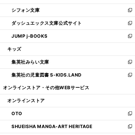
開
ウ
ウ
し
シフォン文庫
く
で
ィ
い
新
開
ン
ウ
し
ダッシュエックス文庫公式サイト
く
ド
ィ
い
新
ウ
ン
ウ
し
JUMP j-BOOKS
で
ド
ィ
い
新
開
ウ
ン
ウ
し
キッズ
く
で
ド
ィ
い
開
ウ
ン
ウ
集英社みらい文庫
く
で
ド
ィ
新
開
ウ
ン
し
集英社の児童図書 S-KIDS.LAND
く
で
ド
い
新
開
ウ
ウ
し
オンラインストア・
その他WEBサービス
く
で
ィ
い
開
ン
ウ
オンラインストア
く
ド
ィ
ウ
ン
OTO
で
ド
新
開
ウ
し
SHUEISHA MANGA-ART HERITAGE
く
で
い
新
開
ウ
し