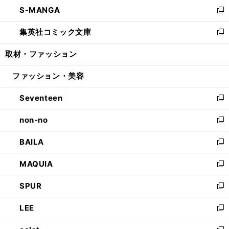
ウ
し
S-MANGA
く
で
ド
ィ
い
新
開
ウ
ン
ウ
し
集英社コミック文庫
く
で
ド
ィ
い
新
開
ウ
ン
ウ
し
取材・ファッション
く
で
ド
ィ
い
開
ウ
ン
ウ
ファッション・美容
く
で
ド
ィ
開
ウ
ン
Seventeen
く
で
ド
新
開
ウ
し
non-no
く
で
い
新
開
ウ
し
BAILA
く
ィ
い
新
ン
ウ
し
MAQUIA
ド
ィ
い
新
ウ
ン
ウ
し
SPUR
で
ド
ィ
い
新
開
ウ
ン
ウ
し
LEE
く
で
ド
ィ
い
新
開
ウ
ン
ウ
し