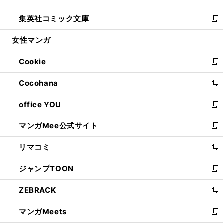
開
ウ
ン
ウ
し
集英社コミック文庫
く
で
ド
ィ
い
新
開
ウ
ン
ウ
し
女性マンガ
く
で
ド
ィ
い
開
ウ
ン
ウ
Cookie
く
で
ド
ィ
新
開
ウ
ン
し
Cocohana
く
で
ド
い
新
開
ウ
ウ
し
office YOU
く
で
ィ
い
新
開
ン
ウ
し
マンガMee公式サイト
く
ド
ィ
い
新
ウ
ン
ウ
し
リマコミ
で
ド
ィ
い
新
開
ウ
ン
ウ
し
ジャンプTOON
く
で
ド
ィ
い
新
開
ウ
ン
ウ
し
ZEBRACK
く
で
ド
ィ
い
新
開
ウ
ン
ウ
し
マンガMeets
く
で
ド
ィ
い
新
開
ウ
ン