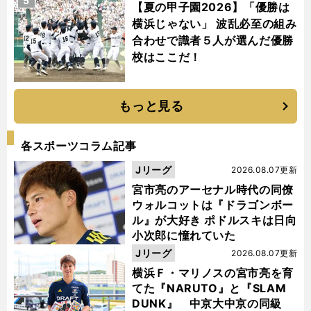
5
【夏の甲子園2026】「優勝は
横浜じゃない」 波乱必至の組み
合わせで識者５人が選んだ優勝
校はここだ！
もっと見る
各スポーツコラム記事
Jリーグ
2026.08.07更新
宮市亮のアーセナル時代の同僚
ウォルコットは『ドラゴンボー
ル』が大好き ポドルスキは日向
小次郎に憧れていた
Jリーグ
2026.08.07更新
横浜Ｆ・マリノスの宮市亮を育
てた『NARUTO』と『SLAM
DUNK』 中京大中京の同級