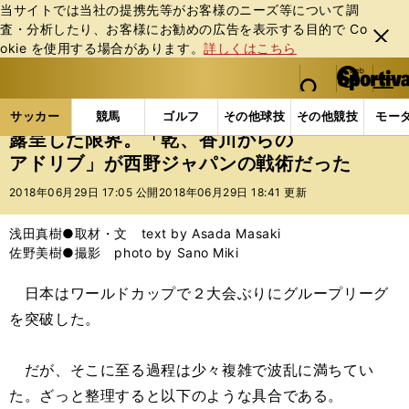
当サイトでは当社の提携先等がお客様のニーズ等について調
査・分析したり、お客様にお勧めの広告を表⽰する⽬的で Co
閉じ
okie を使⽤する場合があります。
詳しくはこちら
る
マイペ
web Sportiva (webスポルティーバ)
検索
メニュ
we
ー
サッカーの記事一覧
サッカー代表
日本代表
露
b
ジ
サッカー
競馬
ゴルフ
その他球技
その他競技
モー
ス
露呈した限界。「乾、香川からの
ポ
アドリブ」が西野ジャパンの戦術だった
ル
テ
2018年06月29日 17:05 公開
2018年06月29日 18:41 更新
ィ
ー
浅田真樹●取材・文 text by Asada Masaki
バ
佐野美樹●撮影 photo by Sano Miki
日本はワールドカップで２大会ぶりにグループリーグ
を突破した。
だが、そこに至る過程は少々複雑で波乱に満ちてい
た。ざっと整理すると以下のような具合である。