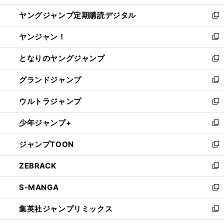
開
ウ
ン
し
ヤングジャンプ定期購読デジタル
く
で
ド
い
新
開
ウ
ウ
し
ヤンジャン！
く
で
ィ
い
新
開
ン
ウ
し
となりのヤングジャンプ
く
ド
ィ
い
新
ウ
ン
ウ
し
グランドジャンプ
で
ド
ィ
い
新
開
ウ
ン
ウ
し
ウルトラジャンプ
く
で
ド
ィ
い
新
開
ウ
ン
ウ
し
少年ジャンプ+
く
で
ド
ィ
い
新
開
ウ
ン
ウ
し
ジャンプTOON
く
で
ド
ィ
い
新
開
ウ
ン
ウ
し
ZEBRACK
く
で
ド
ィ
い
新
開
ウ
ン
ウ
し
S-MANGA
く
で
ド
ィ
い
新
開
ウ
ン
ウ
し
集英社ジャンプリミックス
く
で
ド
ィ
い
新
開
ウ
ン
ウ
し