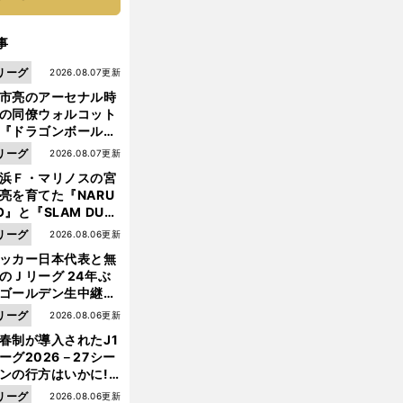
事
リーグ
2026.08.07更新
市亮のアーセナル時
の同僚ウォルコット
『ドラゴンボール』
大好き ポドルスキは
リーグ
2026.08.07更新
向小次郎に憧れてい
浜Ｆ・マリノスの宮
亮を育てた『NARU
O』と『SLAM DUN
』 中京大中京の同
リーグ
2026.08.06更新
生・木原龍一は"ジ
ッカー日本代表と無
ンプ係"だった
のＪリーグ 24年ぶ
ゴールデン生中継の
幕戦でヘタな試合は
リーグ
2026.08.06更新
せられない
春制が導入されたJ1
ーグ2026－27シー
ンの行方はいかに!?
５人の識者が全順位
リーグ
2026.08.06更新