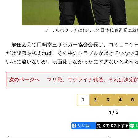
ハリルホジッチに代わって日本代表監督に就
解任会見で田嶋幸三サッカー協会会長は、コミュニケー
だけ問題を抱えれば、その手のトラブルが起きていない
いたに違いないが、表面化しなかったにすぎないと考え
次のページへ
マリ戦、ウクライナ戦後、それは決定
た。残り２カ月の段階で監督交代に踏み切った一番の理
は述べたが、それはかなり都合のいい話に聞こえる。解
フラージュする方便のよう
1
2
3
4
5
のページへ
1 / 5
いいね
Xでポストする
line
faceboo
x
k