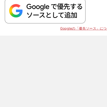
。
、
Googleの「優先ソース」に