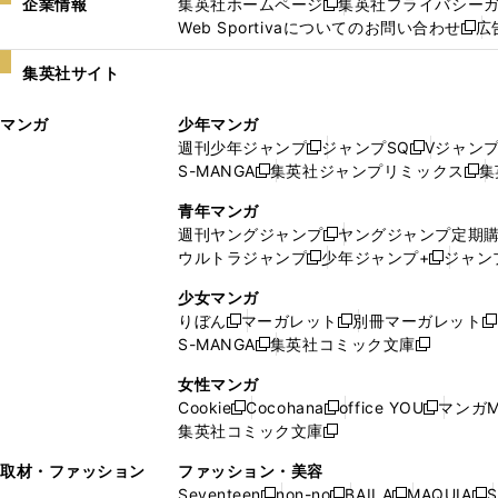
企業情報
集英社ホームページ
集英社プライバシー
新
Web Sportivaについてのお問い合わせ
広
し
新
い
し
集英社サイト
ウ
い
ィ
ウ
マンガ
少年マンガ
ン
ィ
週刊少年ジャンプ
ジャンプSQ
Vジャン
ド
ン
新
新
S-MANGA
集英社ジャンプリミックス
集
ウ
ド
新
し
し
新
で
ウ
し
い
い
し
青年マンガ
開
で
い
ウ
ウ
い
週刊ヤングジャンプ
ヤングジャンプ定期
新
く
開
ウ
ィ
ィ
ウ
ウルトラジャンプ
少年ジャンプ+
ジャン
新
し
新
く
ィ
ン
ン
ィ
し
い
し
ン
ド
ド
ン
少女マンガ
い
ウ
い
ド
ウ
ウ
ド
りぼん
マーガレット
別冊マーガレット
新
新
新
ウ
ィ
ウ
ウ
で
で
ウ
S-MANGA
集英社コミック文庫
し
新
し
新
ィ
ン
ィ
で
開
開
で
い
し
い
し
ン
ド
ン
女性マンガ
開
く
く
開
ウ
い
ウ
い
ド
ウ
ド
Cookie
Cocohana
office YOU
マンガM
く
く
新
新
新
ィ
ウ
ィ
ウ
ウ
で
ウ
集英社コミック文庫
し
新
し
し
ン
ィ
ン
ィ
で
開
で
い
し
い
い
ド
ン
ド
ン
取材・ファッション
ファッション・美容
開
く
開
ウ
い
ウ
ウ
ウ
ド
ウ
ド
Seventeen
non-no
BAILA
MAQUIA
S
く
く