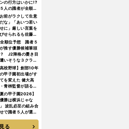
ンの行方はいかに!?
５人の識者が全順位
大胆予想
お前がラクして生意
だな」「あいつ若い
せに」厳しい言葉を
びせられるも佐藤慎
郎が貫いた誇りとフ
1全順位予想 識者５
ンへの思い
が推す優勝候補筆頭
？ J2降格の憂き目
遭いそうな３クラブ
は？
高校野球】創部10年
の甲子園初出場がす
てを変えた 健大高
・青栁監督が語る
機動破壊」はこうし
夏の甲子園2026】
生まれた
優勝は横浜じゃな
」 波乱必至の組み合
せで識者５人が選ん
優勝校はここだ！
見る