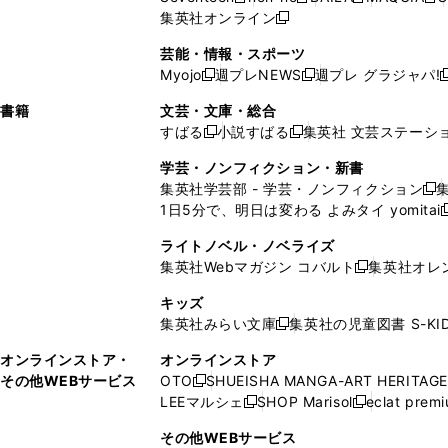
新
新
新
新
ィ
ウ
ィ
ィ
で
ウ
で
ウ
集英社オンライン
し
新
し
し
し
ン
ィ
ン
ン
開
で
開
で
い
し
い
い
い
ド
ン
ド
ド
芸能・情報・スポーツ
く
開
く
開
ウ
い
ウ
ウ
ウ
ウ
ド
ウ
ウ
Myojo
週プレNEWS
週プレ グラジャパ!
く
く
新
新
新
ィ
ウ
ィ
ィ
ィ
で
ウ
で
で
し
し
ン
ィ
ン
ン
ン
書籍
文芸・文庫・総合
開
で
開
開
い
い
ド
ン
ド
ド
ド
すばる
小説すばる
集英社 文芸ステーシ
く
開
く
く
新
新
ウ
ウ
ウ
ド
ウ
ウ
ウ
く
し
し
ィ
ィ
学芸・ノンフィクション・新書
で
ウ
で
で
で
い
い
ン
ン
集英社学芸部 - 学芸・ノンフィクション
開
で
開
開
開
新
ウ
ウ
ド
ド
1日5分で、明日は変わる よみタイ yomitai
く
開
く
く
く
し
新
ィ
ィ
ウ
ウ
く
い
ン
ン
ライトノベル・ノベライズ
で
で
ウ
ド
ド
集英社Webマガジン コバルト
集英社オレ
開
開
新
ィ
ウ
ウ
く
く
し
ン
キッズ
で
で
い
ド
集英社みらい文庫
集英社の児童図書 S-KID
開
開
新
ウ
ウ
く
く
し
ィ
オンラインストア・
オンラインストア
で
い
ン
その他WEBサービス
OTO
SHUEISHA MANGA-ART HERITAGE
開
新
ウ
ド
LEEマルシェ
SHOP Marisol
eclat prem
く
し
新
新
ィ
ウ
い
し
し
ン
その他WEBサービス
で
ウ
い
い