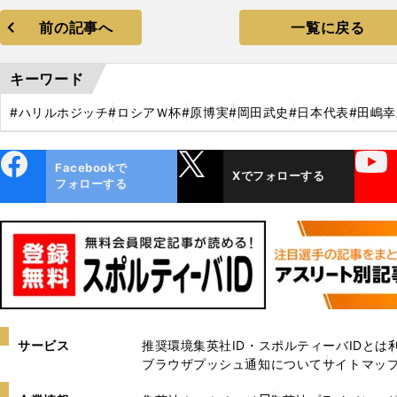
前の記事へ
一覧に戻る
キーワード
#ハリルホジッチ
#ロシアＷ杯
#原博実
#岡田武史
#日本代表
#田嶋幸
ebo
X
YouTube
Facebookで
Xでフォローする
ok
フォローする
サービス
推奨環境
集英社ID・スポルティーバIDとは
ブラウザプッシュ通知について
サイトマッ