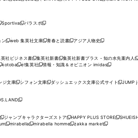
新
新
新
新
新
ィ
ィ
ィ
ィ
で
で
で
で
で
し
し
し
し
し
ン
ン
ン
ン
開
開
開
開
開
い
い
い
い
い
ド
ド
ド
ド
く
く
く
く
く
ウ
ウ
ウ
ウ
ウ
ウ
ウ
ウ
ウ
Sportiva
パラスポ
新
新
ィ
ィ
ィ
ィ
ィ
で
で
で
で
し
し
し
ン
ン
ン
ン
ン
開
開
開
開
い
い
い
ド
ド
ド
ド
ド
ョン
web 集英社文庫
青春と読書
アジア人物史
く
く
く
く
新
新
新
新
ウ
ウ
ウ
ウ
ウ
ウ
ウ
ウ
し
し
し
し
ィ
ィ
ィ
で
で
で
で
で
い
い
い
い
ン
ン
ン
集英社ビジネス書
集英社新書
集英社新書プラス - 知の水先案内人
開
開
開
開
開
新
新
新
ウ
ウ
ウ
ウ
ド
ド
ド
kotoba
e!集英社
情報・知識＆オピニオン imidas
く
く
く
く
く
新
し
新
し
新
ィ
ィ
ィ
ィ
ウ
ウ
ウ
し
し
い
し
い
し
ン
ン
ン
ン
で
で
で
い
い
ウ
い
ウ
い
ド
ド
ド
ド
ンジ文庫
シフォン文庫
ダッシュエックス文庫公式サイト
JUMP 
開
開
開
新
新
新
ウ
ウ
ィ
ウ
ィ
ウ
ウ
ウ
ウ
ウ
く
く
く
し
し
し
ィ
ィ
ン
ィ
ン
ィ
で
で
で
で
い
い
い
ン
ン
ド
ン
ド
ン
S.LAND
開
開
開
開
新
ウ
ウ
ウ
ド
ド
ウ
ド
ウ
ド
く
く
く
く
し
ィ
ィ
ィ
ウ
ウ
で
ウ
で
ウ
い
ン
ン
ン
ジャンプキャラクターズストア
HAPPY PLUS STORE
SHUEIS
で
で
開
で
開
で
新
新
新
ウ
ド
ド
ド
ium
mirabella
mirabella homme
zakka market
開
開
く
開
く
開
し
新
新
新
し
新
し
ィ
ウ
ウ
ウ
く
く
く
く
い
し
し
い
し
し
い
ン
で
で
で
ウ
い
い
ウ
い
い
ウ