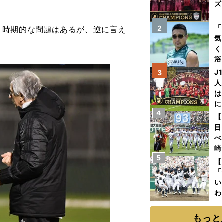
ズ
を
「
2
時期的な問題はあるが、逆に言え
気
く
浴
太
J
3
ァ
人
は
に
4
と
【
目
べ
崎
5
「
【
て
「
い
わ
だ
もっと