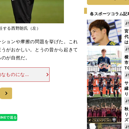
各スポーツコラム記
J
任する西野朗氏（左）
宮
代
ションや摩擦の問題を挙げた。これ
は
が
ほうがおかしい。とうの昔から起きて
J
日
横
るのが自然だ。
た
市
T
K
的なものになっ
J
級
由だと田嶋会長
サ
ャ
任の遅れをカモ
縁
次
り
開
J
見
秋
リ
LINEで送る
ズ
J