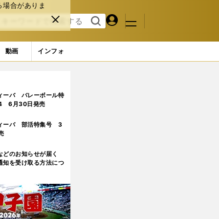
る場合がありま
マイペ
閉じ
検索
メニュ
ー
る
す
ジ
る
動画
インフォ
ィーバ バレーボール特
.4 6月30日発売
ィーバ 部活特集号 3
売
などのお知らせが届く
通知を受け取る方法につ