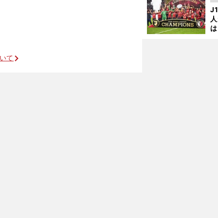
を
J
人
は
に
と
カオス状態だった
ついて