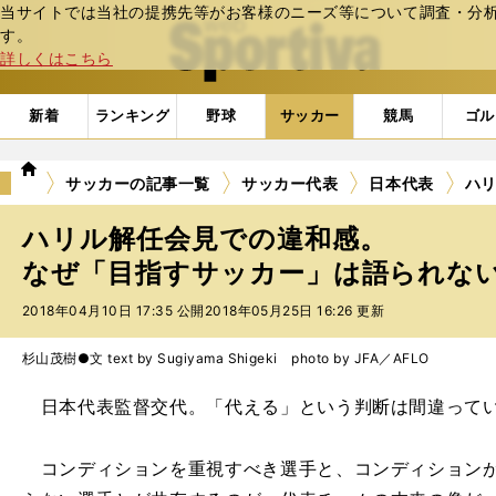
当サイトでは当社の提携先等がお客様のニーズ等について調査・分析し
web Sportiva (webスポルティーバ)
す。
詳しくはこちら
新着
ランキング
野球
サッカー
競馬
ゴル
we
サッカーの記事一覧
サッカー代表
日本代表
ハ
b
ス
ハリル解任会見での違和感。
ポ
ル
なぜ「目指すサッカー」は語られな
テ
2018年04月10日 17:35 公開
2018年05月25日 16:26 更新
ィ
ー
バ
杉山茂樹●文 text by Sugiyama Shigeki photo by JFA／AFLO
日本代表監督交代。「代える」という判断は間違って
コンディションを重視すべき選手と、コンディションが