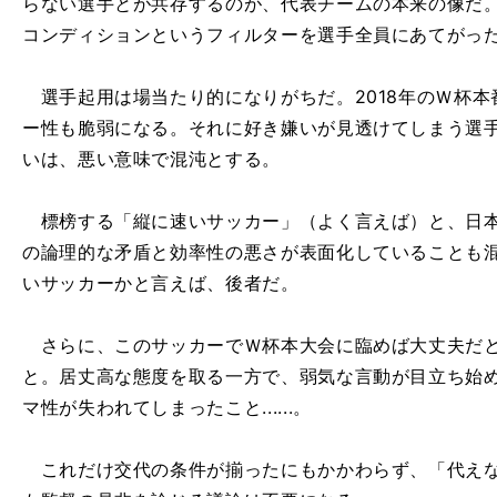
らない選手とが共存するのが、代表チームの本来の像だ
コンディションというフィルターを選手全員にあてがっ
選手起用は場当たり的になりがちだ。2018年のＷ杯本
ー性も脆弱になる。それに好き嫌いが見透けてしまう選手
いは、悪い意味で混沌とする。
標榜する「縦に速いサッカー」（よく言えば）と、日本
の論理的な矛盾と効率性の悪さが表面化していることも
いサッカーかと言えば、後者だ。
さらに、このサッカーでＷ杯本大会に臨めば大丈夫だと
と。居丈高な態度を取る一方で、弱気な言動が目立ち始
マ性が失われてしまったこと......。
これだけ交代の条件が揃ったにもかかわらず、「代えな