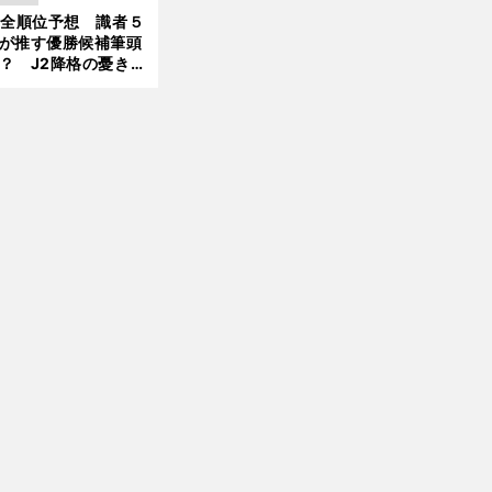
大胆予想
1全順位予想 識者５
が推す優勝候補筆頭
？ J2降格の憂き目
遭いそうな３クラブ
前
は？
へ