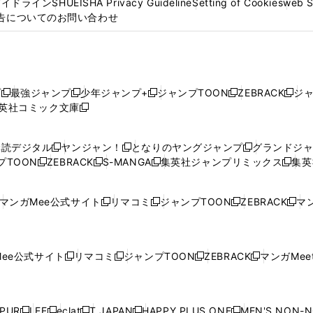
ガイドライン
SHUEISHA Privacy Guideline
Setting of Cookies
web 
告についてのお問い合わせ
プ
最強ジャンプ
少年ジャンプ+
ジャンプTOON
ZEBRACK
ジ
新
新
新
新
新
英社コミック文庫
し
新
し
し
し
し
い
い
し
い
い
い
ウ
ウ
い
ウ
ウ
ウ
購読デジタル
ヤンジャン！
となりのヤングジャンプ
グランドジ
新
新
新
ィ
ィ
ウ
ィ
ィ
ィ
プTOON
ZEBRACK
S-MANGA
集英社ジャンプリミックス
集英
新
し
新
し
新
し
新
ン
ン
ィ
ン
ン
ン
し
い
し
い
し
い
し
ド
ド
ン
ド
ド
ド
い
ウ
い
ウ
い
ウ
い
ウ
ウ
ド
ウ
ウ
ウ
マンガMee公式サイト
リマコミ
ジャンプTOON
ZEBRACK
マン
新
新
新
新
ウ
ィ
ウ
ィ
ウ
ィ
ウ
で
で
ウ
で
で
で
し
し
し
し
し
ィ
ン
ィ
ン
ィ
ン
ィ
開
開
で
開
開
開
い
い
い
い
い
ン
ド
ン
ド
ン
ド
ン
く
く
開
く
く
く
ウ
ウ
ウ
ウ
ウ
ド
ウ
ド
ウ
ド
ウ
ド
ee公式サイト
リマコミ
ジャンプTOON
ZEBRACK
マンガMeet
く
新
新
新
新
ィ
ィ
ィ
ィ
ィ
ウ
で
ウ
で
ウ
で
ウ
し
し
し
し
ン
ン
ン
ン
ン
で
開
で
開
で
開
で
い
い
い
い
ド
ド
ド
ド
ド
開
く
開
く
開
く
開
ウ
ウ
ウ
ウ
ウ
ウ
ウ
ウ
ウ
PUR
LEE
eclat
T JAPAN
HAPPY PLUS ONE
MEN'S NON-
く
く
く
く