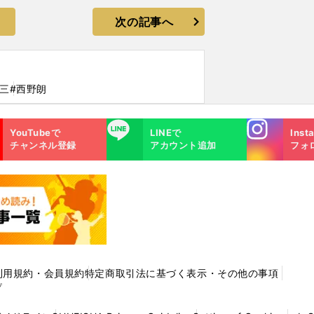
次の記事へ
三
#西野朗
Instagra
LINE
YouTubeで
LINEで
Inst
m
チャンネル登録
アカウント追加
フォ
利用規約・会員規約
特定商取引法に基づく表示・その他の事項
プ