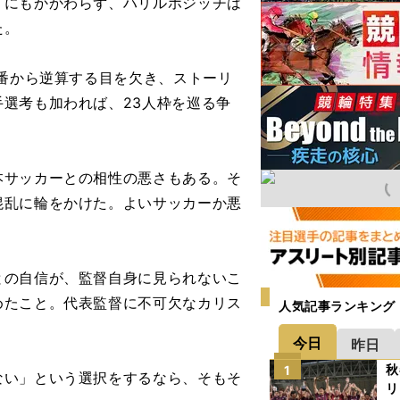
。にもかかわらず、ハリルホジッチは
た。
番から逆算する目を欠き、ストーリ
選考も加われば、23人枠を巡る争
サッカーとの相性の悪さもある。そ
混乱に輪をかけた。よいサッカーか悪
の自信が、監督自身に見られないこ
めたこと。代表監督に不可欠なカリス
人気記事ランキング
今日
昨日
秋
1
い」という選択をするなら、そもそ
リ