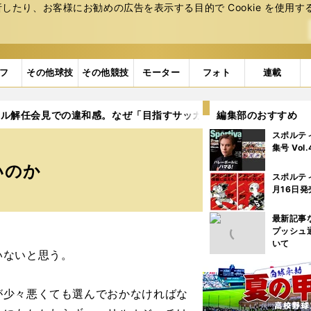
たり、お客様にお勧めの広告を表⽰する⽬的で Cookie を使⽤す
フ
その他球技
その他競技
モーター
フォト
連載
リル解任会見での違和感。なぜ「目指すサッカー」は語られないのか
編集部のおすすめ
スポルテ
集号 Vol
いのか
スポルテ
月16日発
最新記事
プッシュ
いて
いないと思う。
少々悪くても選んでおかなければな