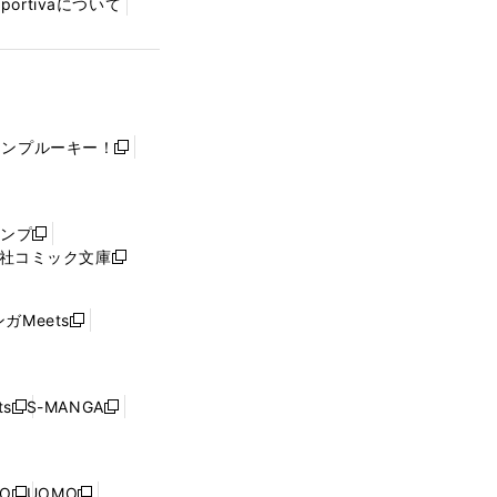
Sportivaについて
ャンプルーキー！
新
し
い
ウ
ャンプ
新
ィ
社コミック文庫
し
新
ン
い
し
ド
ウ
い
ウ
ガMeets
新
ィ
ウ
で
し
ン
ィ
開
い
ド
ン
く
ウ
ウ
ド
s
S-MANGA
新
新
ィ
で
ウ
し
し
ン
開
で
い
い
ド
く
開
ウ
ウ
ウ
NO
UOMO
く