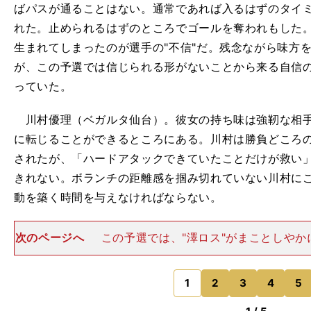
ばパスが通ることはない。通常であれば入るはずのタイ
れた。止められるはずのところでゴールを奪われもした
生まれてしまったのが選手の"不信"だ。残念ながら味方
が、この予選では信じられる形がないことから来る自信
っていた。
川村優理（ベガルタ仙台）。彼女の持ち味は強靭な相手
に転じることができるところにある。川村は勝負どころ
されたが、「ハードアタックできていたことだけが救い
きれない。ボランチの距離感を掴み切れていない川村に
動を築く時間を与えなければならない。
次のページへ
この予選では、"澤ロス"がまことしやか
が、本質的に言えば、"宇津木（瑠美）ロス"だ。昨年急
ィットした宇津木は澤を押しのけ、定位置を手に入れた
ドカップでは彼女の
1
2
3
4
5
のページへ