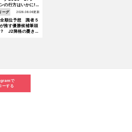
ンの行方はいかに!?
５人の識者が全順位
リーグ
2026.08.06更新
大胆予想
1全順位予想 識者５
が推す優勝候補筆頭
？ J2降格の憂き目
遭いそうな３クラブ
は？
agramで
ローする