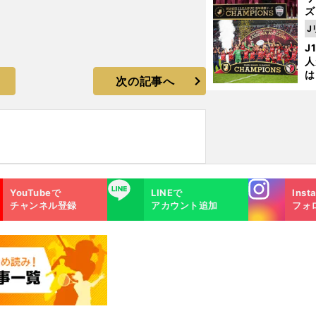
ズ
J
を
J
人
は
次の記事へ
に
と
Instagra
LINE
YouTubeで
LINEで
Inst
m
チャンネル登録
アカウント追加
フォ