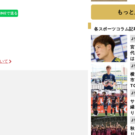
だ
もっと
LINEで送る
各スポーツコラム記
J
宮
代
は
ついて
が
J
日
横
た
市
T
K
J
級
サ
ャ
縁
り
開
J
見
秋
リ