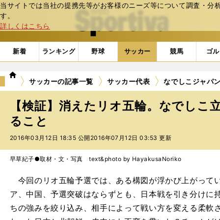
当サイトでは当社の提携先等がお客様のニーズ等について調査・分析し
web Sportiva (webスポルティーバ)
す。
詳しくはこちら
新着
ランキング
野球
サッカー
競馬
ゴル
we
サッカーの記事一覧
サッカー代表
なでしこジャパ
b
ス
【検証】消えたリオ五輪。なでしこ
ポ
ル
ること
テ
2016年03月12日 18:35 公開
2016年07月12日 03:53 更新
ィ
ー
バ
早草紀子●取材・文・写真 text&photo by HayakusaNoriko
今回のリオ五輪予選では、ある構図が浮かび上がってい
ア、中国、予選突破はならずとも、日本戦を引き分けに
ちの強みを絞り込み、相手によって戦い方を変える柔軟