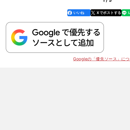
1 / 5
いいね
Xでポストする
line
faceboo
x
k
Googleの「優先ソース」に
？
証
五輪
たのか