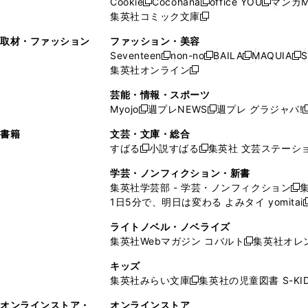
Cookie
Cocohana
office YOU
マンガM
く
く
新
新
新
ィ
ウ
ィ
ウ
ウ
で
ウ
集英社コミック文庫
し
新
し
し
ン
ィ
ン
ィ
で
開
で
い
し
い
い
ド
ン
ド
ン
取材・ファッション
ファッション・美容
開
く
開
ウ
い
ウ
ウ
ウ
ド
ウ
ド
Seventeen
non-no
BAILA
MAQUIA
S
く
く
新
新
新
新
ィ
ウ
ィ
ィ
で
ウ
で
ウ
集英社オンライン
し
新
し
し
し
ン
ィ
ン
ン
開
で
開
で
い
し
い
い
い
ド
ン
ド
ド
芸能・情報・スポーツ
く
開
く
開
ウ
い
ウ
ウ
ウ
ウ
ド
ウ
ウ
Myojo
週プレNEWS
週プレ グラジャパ!
く
く
新
新
新
ィ
ウ
ィ
ィ
ィ
で
ウ
で
で
し
し
ン
ィ
ン
ン
ン
書籍
文芸・文庫・総合
開
で
開
開
い
い
ド
ン
ド
ド
ド
すばる
小説すばる
集英社 文芸ステーシ
く
開
く
く
新
新
ウ
ウ
ウ
ド
ウ
ウ
ウ
く
し
し
ィ
ィ
学芸・ノンフィクション・新書
で
ウ
で
で
で
い
い
ン
ン
集英社学芸部 - 学芸・ノンフィクション
開
で
開
開
開
新
ウ
ウ
ド
ド
1日5分で、明日は変わる よみタイ yomitai
く
開
く
く
く
し
新
ィ
ィ
ウ
ウ
く
い
ン
ン
ライトノベル・ノベライズ
で
で
ウ
ド
ド
集英社Webマガジン コバルト
集英社オレ
開
開
新
ィ
ウ
ウ
く
く
し
ン
キッズ
で
で
い
ド
集英社みらい文庫
集英社の児童図書 S-KID
開
開
新
ウ
ウ
く
く
し
ィ
オンラインストア・
オンラインストア
で