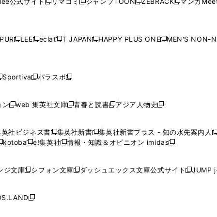
ee公式サイト
リマコミ
ジャンプTOON
ZEBRACK
マンガMeet
く
新
新
新
新
ィ
ィ
ィ
ィ
ィ
ウ
で
ウ
で
ウ
で
ウ
し
し
し
し
ン
ン
ン
ン
ン
で
開
で
開
で
開
で
い
い
い
い
ド
ド
ド
ド
ド
開
く
開
く
開
く
開
ウ
ウ
ウ
ウ
ウ
ウ
ウ
ウ
ウ
PUR
LEE
eclat
T JAPAN
HAPPY PLUS ONE
MEN'S NON-
く
く
く
く
新
新
新
新
新
ィ
ィ
ィ
ィ
で
で
で
で
で
し
し
し
し
し
ン
ン
ン
ン
開
開
開
開
開
い
い
い
い
い
ド
ド
ド
ド
く
く
く
く
く
ウ
ウ
ウ
ウ
ウ
ウ
ウ
ウ
ウ
Sportiva
パラスポ
新
新
ィ
ィ
ィ
ィ
ィ
で
で
で
で
し
し
し
ン
ン
ン
ン
ン
開
開
開
開
い
い
い
ド
ド
ド
ド
ド
ョン
web 集英社文庫
青春と読書
アジア人物史
く
く
く
く
新
新
新
新
ウ
ウ
ウ
ウ
ウ
ウ
ウ
ウ
し
し
し
し
ィ
ィ
ィ
で
で
で
で
で
い
い
い
い
ン
ン
ン
集英社ビジネス書
集英社新書
集英社新書プラス - 知の水先案内人
開
開
開
開
開
新
新
新
ウ
ウ
ウ
ウ
ド
ド
ド
kotoba
e!集英社
情報・知識＆オピニオン imidas
く
く
く
く
く
新
し
新
し
新
ィ
ィ
ィ
ィ
ウ
ウ
ウ
し
し
い
し
い
し
ン
ン
ン
ン
で
で
で
い
い
ウ
い
ウ
い
ド
ド
ド
ド
ンジ文庫
シフォン文庫
ダッシュエックス文庫公式サイト
JUMP 
開
開
開
新
新
新
ウ
ウ
ィ
ウ
ィ
ウ
ウ
ウ
ウ
ウ
く
く
く
し
し
し
ィ
ィ
ン
ィ
ン
ィ
で
で
で
で
い
い
い
ン
ン
ド
ン
ド
ン
S.LAND
開
開
開
開
新
ウ
ウ
ウ
ド
ド
ウ
ド
ウ
ド
く
く
く
く
し
ィ
ィ
ィ
ウ
ウ
で
ウ
で
ウ