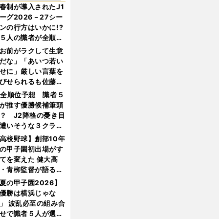
春制が導入されたJ1
ーグ2026－27シー
ンの行方はいかに!?
５人の識者が全順位
大胆予想
お前がラクして生意
だな」「あいつ若い
せに」厳しい言葉を
びせられるも佐藤慎
郎が貫いた誇りとフ
1全順位予想 識者５
ンへの思い
が推す優勝候補筆頭
？ J2降格の憂き目
遭いそうな３クラブ
は？
高校野球】創部10年
の甲子園初出場がす
てを変えた 健大高
・青栁監督が語る
機動破壊」はこうし
夏の甲子園2026】
生まれた
優勝は横浜じゃな
」 波乱必至の組み合
せで識者５人が選ん