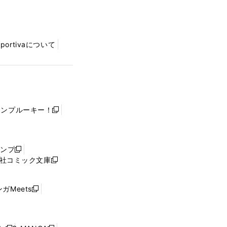
Sportivaについて
ャンプルーキー！
新
し
い
ウ
ャンプ
新
ィ
社コミック文庫
し
新
ン
い
し
ド
ウ
い
ウ
ガMeets
新
ィ
ウ
で
し
ン
ィ
開
い
ド
ン
く
ウ
ウ
ド