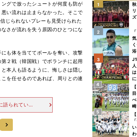
ミングで放ったシュートが何度も防が
秋
1
リ
。悪い流れは止まらなかった。そこで
ズ
を信じられないプレーも見受けられた
のなさが流れを失う原因のひとつにな
を
「
2
気
く
浴
にも体を当ててボールを奪い、攻撃
太
J
3
の第２戦（韓国戦）でボランチに起用
ァ
人
」と本人も語るように、悔しさは隠し
は
ここを任せるのであれば、周りとの連
に
4
と
【
目
べ
に語られていた
崎
激にチームにフ
5
「
【
。カナダワール
て
「
次
い
わ