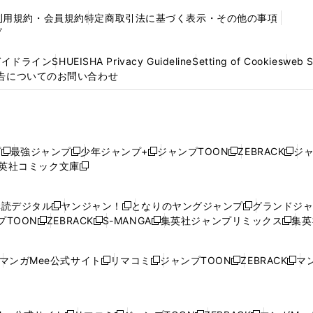
利用規約・会員規約
特定商取引法に基づく表示・その他の事項
プ
ガイドライン
SHUEISHA Privacy Guideline
Setting of Cookies
web 
告についてのお問い合わせ
プ
最強ジャンプ
少年ジャンプ+
ジャンプTOON
ZEBRACK
ジ
新
新
新
新
新
英社コミック文庫
し
新
し
し
し
し
い
い
し
い
い
い
ウ
ウ
い
ウ
ウ
ウ
購読デジタル
ヤンジャン！
となりのヤングジャンプ
グランドジ
新
新
新
ィ
ィ
ウ
ィ
ィ
ィ
プTOON
ZEBRACK
S-MANGA
集英社ジャンプリミックス
集英
新
し
新
し
新
し
新
ン
ン
ィ
ン
ン
ン
し
い
し
い
し
い
し
ド
ド
ン
ド
ド
ド
い
ウ
い
ウ
い
ウ
い
ウ
ウ
ド
ウ
ウ
ウ
マンガMee公式サイト
リマコミ
ジャンプTOON
ZEBRACK
マン
新
新
新
新
ウ
ィ
ウ
ィ
ウ
ィ
ウ
で
で
ウ
で
で
で
し
し
し
し
し
ィ
ン
ィ
ン
ィ
ン
ィ
開
開
で
開
開
開
い
い
い
い
い
ン
ド
ン
ド
ン
ド
ン
く
く
開
く
く
く
ウ
ウ
ウ
ウ
ウ
ド
ウ
ド
ウ
ド
ウ
ド