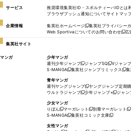
サービス
推奨環境
集英社ID・スポルティーバIDとは
ブラウザプッシュ通知について
サイトマッ
企業情報
集英社ホームページ
集英社プライバシー
新
Web Sportivaについてのお問い合わせ
広
し
新
い
し
集英社サイト
ウ
い
ィ
ウ
マンガ
少年マンガ
ン
ィ
週刊少年ジャンプ
ジャンプSQ
Vジャン
ド
ン
新
新
S-MANGA
集英社ジャンプリミックス
集
ウ
ド
新
し
し
新
で
ウ
し
い
い
し
青年マンガ
開
で
い
ウ
ウ
い
週刊ヤングジャンプ
ヤングジャンプ定期
新
く
開
ウ
ィ
ィ
ウ
ウルトラジャンプ
少年ジャンプ+
ジャン
新
し
新
く
ィ
ン
ン
ィ
し
い
し
ン
ド
ド
ン
少女マンガ
い
ウ
い
ド
ウ
ウ
ド
りぼん
マーガレット
別冊マーガレット
新
新
新
ウ
ィ
ウ
ウ
で
で
ウ
S-MANGA
集英社コミック文庫
し
新
し
新
ィ
ン
ィ
で
開
開
で
い
し
い
し
ン
ド
ン
女性マンガ
開
く
く
開
ウ
い
ウ
い
ド
ウ
ド