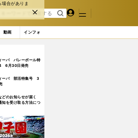
る場合がありま
マイペ
閉じ
検索
メニュ
ー
る
す
ジ
る
動画
インフォ
こと
ィーバ バレーボール特
.4 6月30日発売
ィーバ 部活特集号 3
売
などのお知らせが届く
通知を受け取る方法につ