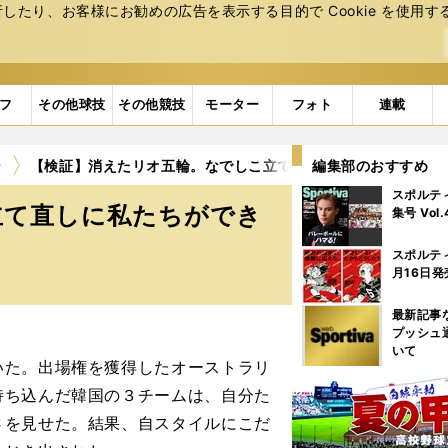
たり、お客様にお勧めの広告を表⽰する⽬的で Cookie を使⽤す
フ
その他球技
その他競技
モーター
フォト
連載
ン
【検証】消えたリオ五輪。なでしこ立て直しに私たちができる
編集部のおすすめ
スポルテ
立て直しに私たちができ
集号 Vol
スポルテ
月16日発
最新記事
プッシュ
いて
た。出場権を獲得したオーストラリ
持ち込んだ韓国の３チームは、自分た
さを見せた。結果、自スタイルにこだ