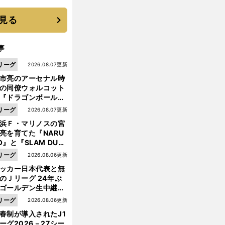
優勝校はここだ！
見る
事
リーグ
2026.08.07更新
市亮のアーセナル時
の同僚ウォルコット
『ドラゴンボール』
大好き ポドルスキは
リーグ
2026.08.07更新
向小次郎に憧れてい
浜Ｆ・マリノスの宮
亮を育てた『NARU
O』と『SLAM DUN
』 中京大中京の同
リーグ
2026.08.06更新
生・木原龍一は"ジ
ッカー日本代表と無
ンプ係"だった
のＪリーグ 24年ぶ
前
へ
ゴールデン生中継の
幕戦でヘタな試合は
リーグ
2026.08.06更新
せられない
春制が導入されたJ1
ーグ2026－27シー