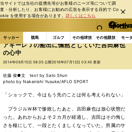
当サイトでは当社の提携先等がお客様のニーズ等について調
査・分析したり、お客様にお勧めの広告を表⽰する⽬的で Co
閉じ
okie を使⽤する場合があります。
詳しくはこちら
る
マイペ
web Sportiva (webスポルティーバ)
検索
メニュ
we
ー
サッカーの記事一覧
サッカー代表
日本代表
ア
b
ジ
サッカー
競馬
ゴルフ
その他球技
その他競技
モー
ス
アギーレＪの船出に憮然としていた吉田麻也
ポ
の心中
ル
テ
2014年09月15日 08:35 公開
2016年07月12日 03:45 更新
ィ
ー
佐藤 俊●文 text by Sato Shun
バ
photo by Nakanishi Yusuke/AFLO SPORT
「ショックで、今はもう先のことは何も考えられない」
ブラジルＷ杯で惨敗したあと、吉田麻也は放心状態だ
った。あれからおよそ２カ月が経過し、吉田はその悔し
さを糧にして、一段とたくましくなっていた。所属のサ