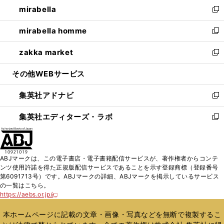
し
mirabella
く
で
ド
ィ
い
新
開
ウ
ン
ウ
し
mirabella homme
く
で
ド
ィ
い
新
開
ウ
ン
ウ
し
zakka market
く
で
ド
ィ
い
新
開
ウ
ン
ウ
し
その他WEBサービス
く
で
ド
ィ
い
開
ウ
ン
ウ
集英社アドナビ
く
で
ド
ィ
新
開
ウ
ン
し
集英社エディターズ・ラボ
く
で
ド
い
新
開
ウ
ウ
し
く
で
ィ
い
開
ン
ウ
ABJマークは、この電子書店・電子書籍配信サービスが、著作権者からコンテ
く
ド
ィ
ンツ使用許諾を得た正規版配信サービスであることを示す登録商標（登録番号
ウ
ン
第6091713号）です。ABJマークの詳細、ABJマークを掲示しているサービス
で
ド
の一覧はこちら。
開
ウ
https://aebs.or.jp/
新
く
で
し
い
開
本ホームページに記載の文章・画像・写真などを無断で複製するこ
ウ
く