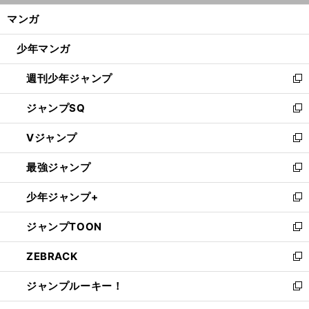
ン
く/
マンガ
ド
閉
ウ
じ
少年マンガ
で
る
開
週刊少年ジャンプ
く
新
し
ジャンプSQ
い
新
ウ
し
Vジャンプ
ィ
い
新
ン
ウ
し
最強ジャンプ
ド
ィ
い
新
ウ
ン
ウ
し
少年ジャンプ+
で
ド
ィ
い
新
開
ウ
ン
ウ
し
ジャンプTOON
く
で
ド
ィ
い
新
開
ウ
ン
ウ
し
ZEBRACK
く
で
ド
ィ
い
新
開
ウ
ン
ウ
し
ジャンプルーキー！
く
で
ド
ィ
い
新
開
ウ
ン
ウ
し