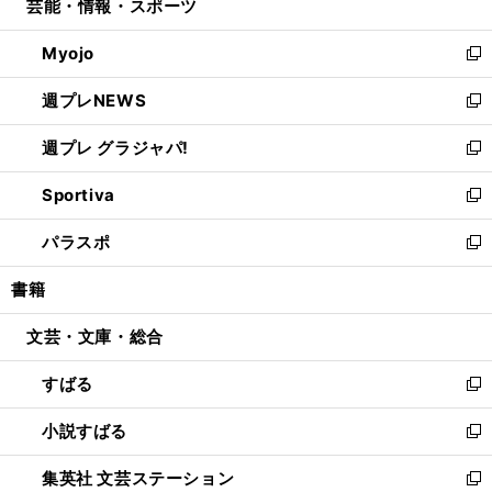
芸能・情報・スポーツ
く
で
ド
ィ
い
開
ウ
ン
ウ
Myojo
く
で
ド
ィ
新
開
ウ
ン
し
週プレNEWS
く
で
ド
い
新
開
ウ
ウ
し
週プレ グラジャパ!
く
で
ィ
い
新
開
ン
ウ
し
Sportiva
く
ド
ィ
い
新
ウ
ン
ウ
し
パラスポ
で
ド
ィ
い
新
開
ウ
ン
ウ
し
書籍
く
で
ド
ィ
い
開
ウ
ン
ウ
文芸・文庫・総合
く
で
ド
ィ
開
ウ
ン
すばる
く
で
ド
新
開
ウ
し
小説すばる
く
で
い
新
開
ウ
し
集英社 文芸ステーション
く
ィ
い
新