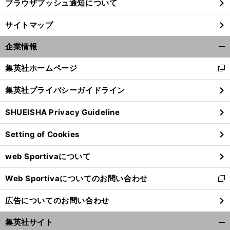
ブラウザプッシュ通知について
サイトマップ
企業情報
開
く/
集英社ホームページ
新
閉
し
じ
集英社プライバシーガイドライン
い
る
ウ
SHUEISHA Privacy Guideline
ィ
ン
Setting of Cookies
ド
ウ
web Sportivaについて
で
開
Web Sportivaについてのお問い合わせ
く
新
し
広告についてのお問い合わせ
い
ウ
集英社サイト
ィ
開