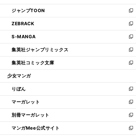
開
ウ
ン
ウ
し
ジャンプTOON
く
で
ド
ィ
い
新
開
ウ
ン
ウ
し
ZEBRACK
く
で
ド
ィ
い
新
開
ウ
ン
ウ
し
S-MANGA
く
で
ド
ィ
い
新
開
ウ
ン
ウ
し
集英社ジャンプリミックス
く
で
ド
ィ
い
新
開
ウ
ン
ウ
し
集英社コミック文庫
く
で
ド
ィ
い
新
開
ウ
ン
ウ
し
少女マンガ
く
で
ド
ィ
い
開
ウ
ン
ウ
りぼん
く
で
ド
ィ
新
開
ウ
ン
し
マーガレット
く
で
ド
い
新
開
ウ
ウ
し
別冊マーガレット
く
で
ィ
い
新
開
ン
ウ
し
マンガMee公式サイト
く
ド
ィ
い
新
ウ
ン
ウ
し