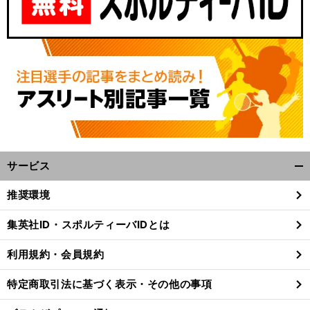
サービス
開
。
前
く/
へ
推奨環境
閉
じ
集英社ID・スポルティーバIDとは
る
利用規約・会員規約
特定商取引法に基づく表示・その他の事項