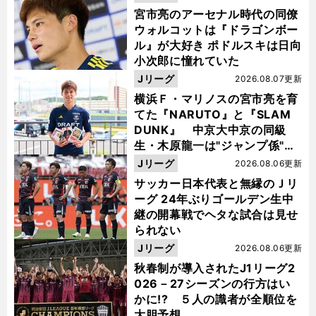
宮市亮のアーセナル時代の同僚
ウォルコットは『ドラゴンボー
ル』が大好き ポドルスキは日向
小次郎に憧れていた
Jリーグ
2026.08.07更新
横浜Ｆ・マリノスの宮市亮を育
てた『NARUTO』と『SLAM
DUNK』 中京大中京の同級
生・木原龍一は"ジャンプ係"だ
った
Jリーグ
2026.08.06更新
サッカー日本代表と無縁のＪリ
ーグ 24年ぶりゴールデン生中
継の開幕戦でヘタな試合は見せ
られない
Jリーグ
2026.08.06更新
秋春制が導入されたJ1リーグ2
026－27シーズンの行方はい
かに!? ５人の識者が全順位を
大胆予想