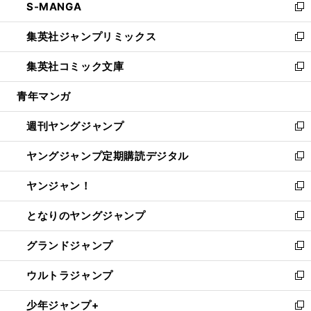
S-MANGA
く
で
ド
ィ
い
新
開
ウ
ン
ウ
し
集英社ジャンプリミックス
く
で
ド
ィ
い
新
開
ウ
ン
ウ
し
集英社コミック文庫
く
で
ド
ィ
い
新
開
ウ
ン
ウ
し
青年マンガ
く
で
ド
ィ
い
開
ウ
ン
ウ
週刊ヤングジャンプ
く
で
ド
ィ
新
開
ウ
ン
し
ヤングジャンプ定期購読デジタル
く
で
ド
い
新
開
ウ
ウ
し
ヤンジャン！
く
で
ィ
い
新
開
ン
ウ
し
となりのヤングジャンプ
く
ド
ィ
い
新
ウ
ン
ウ
し
グランドジャンプ
で
ド
ィ
い
新
開
ウ
ン
ウ
し
ウルトラジャンプ
く
で
ド
ィ
い
新
開
ウ
ン
ウ
し
少年ジャンプ+
く
で
ド
ィ
い
新