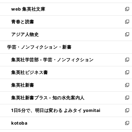
ン
ウ
し
web 集英社文庫
ド
ィ
い
新
ウ
ン
ウ
し
青春と読書
で
ド
ィ
い
新
開
ウ
ン
ウ
し
アジア人物史
く
で
ド
ィ
い
新
開
ウ
ン
ウ
し
学芸・ノンフィクション・新書
く
で
ド
ィ
い
開
ウ
ン
ウ
集英社学芸部 - 学芸・ノンフィクション
く
で
ド
ィ
新
開
ウ
ン
し
集英社ビジネス書
く
で
ド
い
新
開
ウ
ウ
し
集英社新書
く
で
ィ
い
新
開
ン
ウ
し
集英社新書プラス - 知の水先案内人
く
ド
ィ
い
新
ウ
ン
ウ
し
1日5分で、明日は変わる よみタイ yomitai
で
ド
ィ
い
新
開
ウ
ン
ウ
し
kotoba
く
で
ド
ィ
い
新
開
ウ
ン
ウ
し