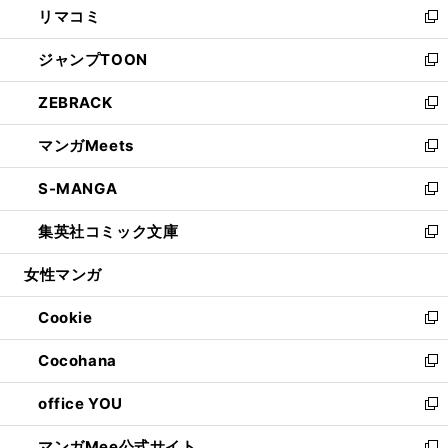
リマコミ
で
ド
ィ
い
新
開
ウ
ン
ウ
し
ジャンプTOON
く
で
ド
ィ
い
新
開
ウ
ン
ウ
し
ZEBRACK
く
で
ド
ィ
い
新
開
ウ
ン
ウ
し
マンガMeets
く
で
ド
ィ
い
新
開
ウ
ン
ウ
し
S-MANGA
く
で
ド
ィ
い
新
開
ウ
ン
ウ
し
集英社コミック文庫
く
で
ド
ィ
い
新
開
ウ
ン
ウ
し
女性マンガ
く
で
ド
ィ
い
開
ウ
ン
ウ
Cookie
く
で
ド
ィ
新
開
ウ
ン
し
Cocohana
く
で
ド
い
新
開
ウ
ウ
し
office YOU
く
で
ィ
い
新
開
ン
ウ
し
マンガMee公式サイト
く
ド