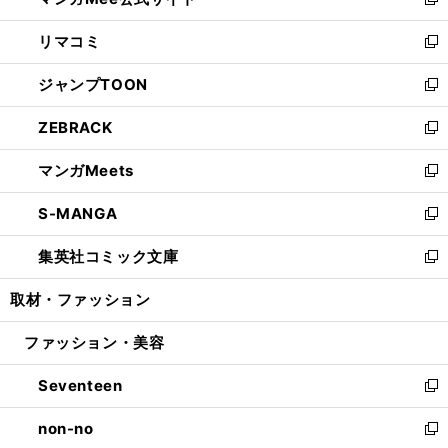
ィ
い
新
ウ
ン
ウ
し
リマコミ
で
ド
ィ
い
新
開
ウ
ン
ウ
し
ジャンプTOON
く
で
ド
ィ
い
新
開
ウ
ン
ウ
し
ZEBRACK
く
で
ド
ィ
い
新
開
ウ
ン
ウ
し
マンガMeets
く
で
ド
ィ
い
新
開
ウ
ン
ウ
し
S-MANGA
く
で
ド
ィ
い
新
開
ウ
ン
ウ
し
集英社コミック文庫
く
で
ド
ィ
い
新
開
ウ
ン
ウ
し
取材・ファッション
く
で
ド
ィ
い
開
ウ
ン
ウ
ファッション・美容
く
で
ド
ィ
開
ウ
ン
Seventeen
く
で
ド
新
開
ウ
し
non-no
く
で
い
新