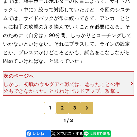
までは、相手ボールホルダーの位置によって、サイドバ
ックも（中に）絞って対応していたけど、今回のシステ
ムでは、サイドバックが常に絞ってきて、アンカーとと
もに相手の攻撃の芽を摘んでいくことが必要になる。そ
のために（自分は）90分間、しっかりとコーチングして
いかないといけない。それにプラスして、ラインの設定
とか、プレスのかけどころとかも、試合をこなしながら
固めていければな、と思っていた」
次のページへ
しかし、初戦のウルグアイ戦では、思ったことの半
分もできなかった。とりわけビルドアップ、攻撃で
はほとんどいい形を作れなかった。パターン化され
完成度の高かったザッケローニ監督時代の攻撃に比
次
1
2
3
のページへ
べて、かなり見劣
1 / 3
いいね
Xでポストする
LINEで送る
line
faceboo
x
k