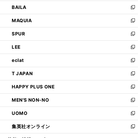
開
ウ
し
BAILA
く
ィ
い
新
ン
ウ
し
MAQUIA
ド
ィ
い
新
ウ
ン
ウ
し
SPUR
で
ド
ィ
い
新
開
ウ
ン
ウ
し
LEE
く
で
ド
ィ
い
新
開
ウ
ン
ウ
し
eclat
く
で
ド
ィ
い
新
開
ウ
ン
ウ
し
T JAPAN
く
で
ド
ィ
い
新
開
ウ
ン
ウ
し
HAPPY PLUS ONE
く
で
ド
ィ
い
新
開
ウ
ン
ウ
し
MEN'S NON-NO
く
で
ド
ィ
い
新
開
ウ
ン
ウ
し
UOMO
く
で
ド
ィ
い
新
開
ウ
ン
ウ
し
集英社オンライン
く
で
ド
ィ
い
新
開
ウ
ン
ウ
し