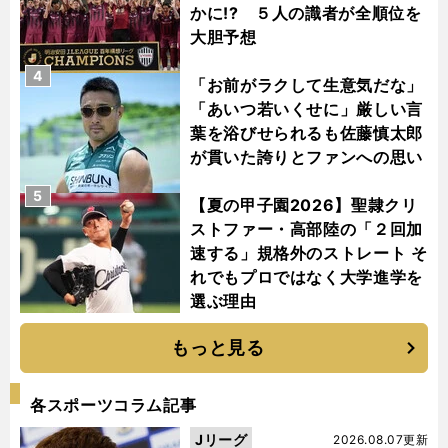
かに!? ５人の識者が全順位を
大胆予想
4
「お前がラクして生意気だな」
「あいつ若いくせに」厳しい言
葉を浴びせられるも佐藤慎太郎
が貫いた誇りとファンへの思い
5
【夏の甲子園2026】聖隷クリ
ストファー・高部陸の「２回加
速する」規格外のストレート そ
れでもプロではなく大学進学を
選ぶ理由
もっと見る
各スポーツコラム記事
Jリーグ
2026.08.07更新