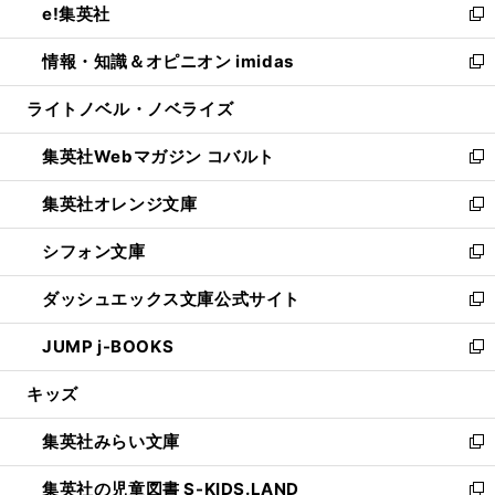
e!集英社
く
で
ド
ィ
い
新
開
ウ
ン
ウ
し
情報・知識＆オピニオン imidas
く
で
ド
ィ
い
新
開
ウ
ン
ウ
し
ライトノベル・ノベライズ
く
で
ド
ィ
い
開
ウ
ン
ウ
集英社Webマガジン コバルト
く
で
ド
ィ
新
開
ウ
ン
し
集英社オレンジ文庫
く
で
ド
い
新
開
ウ
ウ
し
シフォン文庫
く
で
ィ
い
新
開
ン
ウ
し
ダッシュエックス文庫公式サイト
く
ド
ィ
い
新
ウ
ン
ウ
し
JUMP j-BOOKS
で
ド
ィ
い
新
開
ウ
ン
ウ
し
キッズ
く
で
ド
ィ
い
開
ウ
ン
ウ
集英社みらい文庫
く
で
ド
ィ
新
開
ウ
ン
し
集英社の児童図書 S-KIDS.LAND
く
で
ド
い
新