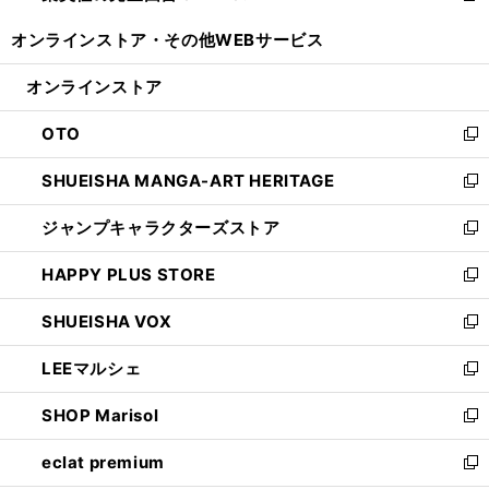
開
ウ
ウ
し
オンラインストア・
その他WEBサービス
く
で
ィ
い
開
ン
ウ
オンラインストア
く
ド
ィ
ウ
ン
OTO
で
ド
新
開
ウ
し
SHUEISHA MANGA-ART HERITAGE
く
で
い
新
開
ウ
し
ジャンプキャラクターズストア
く
ィ
い
新
ン
ウ
し
HAPPY PLUS STORE
ド
ィ
い
新
ウ
ン
ウ
し
SHUEISHA VOX
で
ド
ィ
い
新
開
ウ
ン
ウ
し
LEEマルシェ
く
で
ド
ィ
い
新
開
ウ
ン
ウ
し
SHOP Marisol
く
で
ド
ィ
い
新
開
ウ
ン
ウ
し
eclat premium
く
で
ド
ィ
い
新
開
ウ
ン
ウ