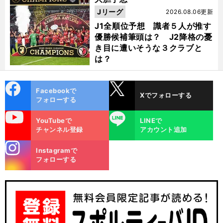
Jリーグ
2026.08.06更新
J1全順位予想 識者５人が推す
優勝候補筆頭は？ J2降格の憂
き目に遭いそうな３クラブと
は？
cebo
X
Facebookで
Xでフォローする
ok
フォローする
uTube
LINE
YouTubeで
LINEで
チャンネル登録
アカウント追加
stagra
Instagramで
m
フォローする