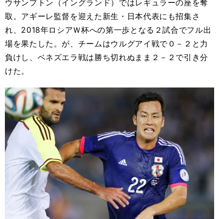
ウサンプトン（イングランド）ではレギュラーの座を奪
取。アギーレ監督を迎えた新生・日本代表にも招集さ
れ、2018年ロシアＷ杯への第一歩となる２試合でフル出
場を果たした。が、チームはウルグアイ戦で０－２と力
負けし、ベネズエラ戦は勝ち切れぬまま２－２で引き分
けた。