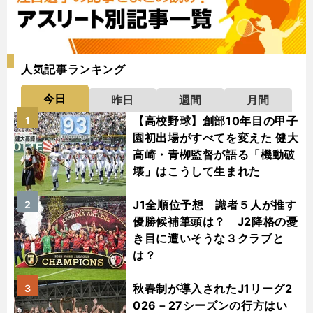
人気記事ランキング
今日
昨日
週間
月間
【高校野球】創部10年目の甲子
1
園初出場がすべてを変えた 健大
高崎・青栁監督が語る「機動破
壊」はこうして生まれた
J1全順位予想 識者５人が推す
2
優勝候補筆頭は？ J2降格の憂
き目に遭いそうな３クラブと
は？
秋春制が導入されたJ1リーグ2
3
026－27シーズンの行方はい