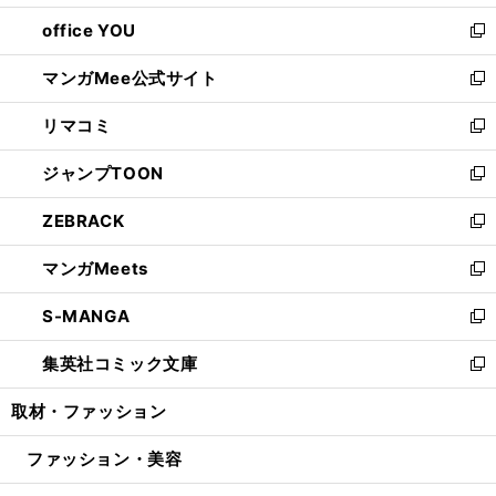
開
ウ
ウ
し
office YOU
く
で
ィ
い
新
開
ン
ウ
し
マンガMee公式サイト
く
ド
ィ
い
新
ウ
ン
ウ
し
リマコミ
で
ド
ィ
い
新
開
ウ
ン
ウ
し
ジャンプTOON
く
で
ド
ィ
い
新
開
ウ
ン
ウ
し
ZEBRACK
く
で
ド
ィ
い
新
開
ウ
ン
ウ
し
マンガMeets
く
で
ド
ィ
い
新
開
ウ
ン
ウ
し
S-MANGA
く
で
ド
ィ
い
新
開
ウ
ン
ウ
し
集英社コミック文庫
く
で
ド
ィ
い
新
開
ウ
ン
ウ
し
取材・ファッション
く
で
ド
ィ
い
開
ウ
ン
ウ
ファッション・美容
く
で
ド
ィ
開
ウ
ン