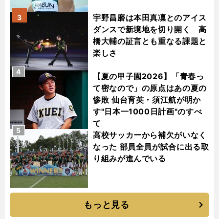
宇野昌磨は本田真凜とのアイス
3
ダンスで新境地を切り開く 高
橋大輔の証言とも重なる課題と
楽しさ
4
【夏の甲子園2026】「青春っ
て密なので」の原点はあの夏の
惨敗 仙台育英・須江航が明か
す"日本一1000日計画"のすべ
て
5
高校サッカーから補欠がいなく
なった 部員全員が試合に出る取
り組みが進んでいる
もっと見る