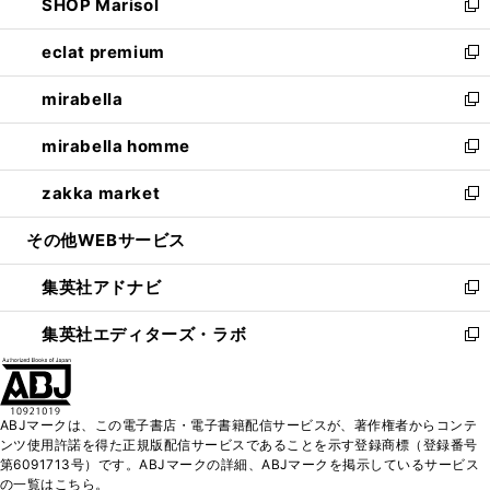
SHOP Marisol
く
で
ド
ィ
い
新
開
ウ
ン
ウ
し
eclat premium
く
で
ド
ィ
い
新
開
ウ
ン
ウ
し
mirabella
く
で
ド
ィ
い
新
開
ウ
ン
ウ
し
mirabella homme
く
で
ド
ィ
い
新
開
ウ
ン
ウ
し
zakka market
く
で
ド
ィ
い
新
開
ウ
ン
ウ
し
その他WEBサービス
く
で
ド
ィ
い
開
ウ
ン
ウ
集英社アドナビ
く
で
ド
ィ
新
開
ウ
ン
し
集英社エディターズ・ラボ
く
で
ド
い
新
開
ウ
ウ
し
く
で
ィ
い
開
ン
ウ
ABJマークは、この電子書店・電子書籍配信サービスが、著作権者からコンテ
く
ド
ィ
ンツ使用許諾を得た正規版配信サービスであることを示す登録商標（登録番号
ウ
ン
第6091713号）です。ABJマークの詳細、ABJマークを掲示しているサービス
で
ド
の一覧はこちら。