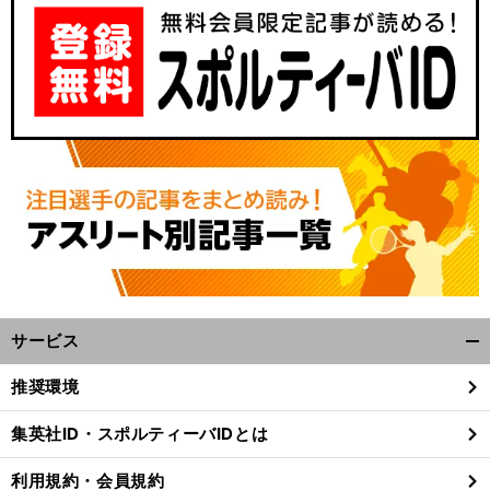
サービス
開
く/
推奨環境
閉
じ
集英社ID・スポルティーバIDとは
る
利用規約・会員規約