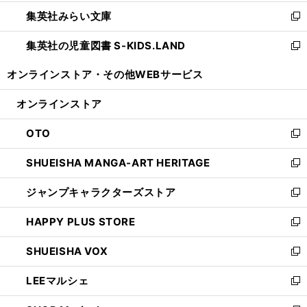
開
ウ
ン
ウ
集英社みらい文庫
く
で
ド
ィ
新
開
ウ
ン
し
集英社の児童図書 S-KIDS.LAND
く
で
ド
い
新
開
ウ
ウ
し
オンラインストア・
その他WEBサービス
く
で
ィ
い
開
ン
ウ
オンラインストア
く
ド
ィ
ウ
ン
OTO
で
ド
新
開
ウ
し
SHUEISHA MANGA-ART HERITAGE
く
で
い
新
開
ウ
し
ジャンプキャラクターズストア
く
ィ
い
新
ン
ウ
し
HAPPY PLUS STORE
ド
ィ
い
新
ウ
ン
ウ
し
SHUEISHA VOX
で
ド
ィ
い
新
開
ウ
ン
ウ
し
LEEマルシェ
く
で
ド
ィ
い
新
開
ウ
ン
ウ
し