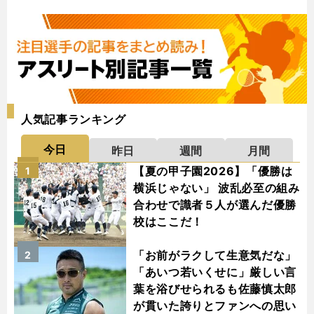
人気記事ランキング
今日
昨日
週間
月間
【夏の甲子園2026】「優勝は
1
横浜じゃない」 波乱必至の組み
合わせで識者５人が選んだ優勝
校はここだ！
「お前がラクして生意気だな」
2
「あいつ若いくせに」厳しい言
葉を浴びせられるも佐藤慎太郎
が貫いた誇りとファンへの思い