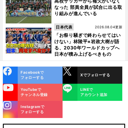
高校サッカーから補欠がいなく
なった 部員全員が試合に出る取
り組みが進んでいる
日本代表
2026.08.04更新
「お祭り騒ぎで終わらせてはい
けない」林陵平×岩政大樹が語
る、2030年ワールドカップへ
日本が積み上げるべきもの
cebo
X
Facebookで
Xでフォローする
ok
フォローする
uTube
LINE
YouTubeで
LINEで
チャンネル登録
アカウント追加
stagra
Instagramで
m
フォローする