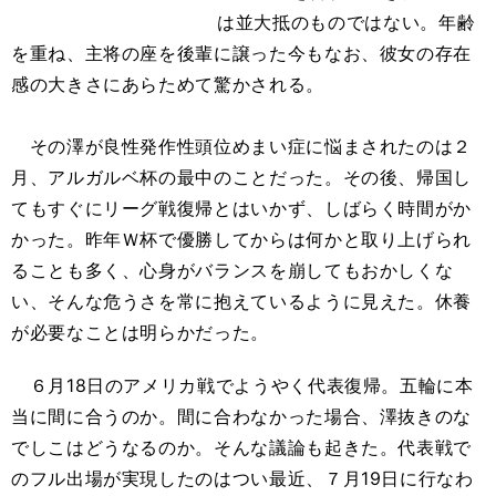
は並大抵のものではない。年齢
を重ね、主将の座を後輩に譲った今もなお、彼女の存在
感の大きさにあらためて驚かされる。
その澤が良性発作性頭位めまい症に悩まされたのは２
月、アルガルベ杯の最中のことだった。その後、帰国し
てもすぐにリーグ戦復帰とはいかず、しばらく時間がか
かった。昨年Ｗ杯で優勝してからは何かと取り上げられ
ることも多く、心身がバランスを崩してもおかしくな
い、そんな危うさを常に抱えているように見えた。休養
が必要なことは明らかだった。
６月18日のアメリカ戦でようやく代表復帰。五輪に本
当に間に合うのか。間に合わなかった場合、澤抜きのな
でしこはどうなるのか。そんな議論も起きた。代表戦で
のフル出場が実現したのはつい最近、７月19日に行なわ