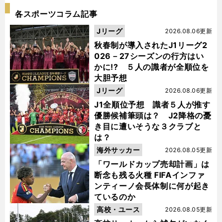
各スポーツコラム記事
Jリーグ
2026.08.06更新
秋春制が導入されたJ1リーグ2
026－27シーズンの行方はい
かに!? ５人の識者が全順位を
大胆予想
Jリーグ
2026.08.06更新
J1全順位予想 識者５人が推す
優勝候補筆頭は？ J2降格の憂
き目に遭いそうな３クラブと
は？
海外サッカー
2026.08.05更新
「ワールドカップ売却計画」は
断念も残る火種 FIFAインファ
ンティーノ会長体制に何が起き
ているのか
高校・ユース
2026.08.05更新