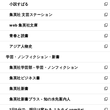
小説すばる
く
で
い
新
開
ウ
し
集英社 文芸ステーション
く
ィ
い
新
ン
ウ
し
web 集英社文庫
ド
ィ
い
新
ウ
ン
ウ
し
青春と読書
で
ド
ィ
い
新
開
ウ
ン
ウ
し
アジア人物史
く
で
ド
ィ
い
新
開
ウ
ン
ウ
し
学芸・ノンフィクション・新書
く
で
ド
ィ
い
開
ウ
ン
ウ
集英社学芸部 - 学芸・ノンフィクション
く
で
ド
ィ
新
開
ウ
ン
し
集英社ビジネス書
く
で
ド
い
新
開
ウ
ウ
し
集英社新書
く
で
ィ
い
新
開
ン
ウ
し
集英社新書プラス - 知の水先案内人
く
ド
ィ
い
新
ウ
ン
ウ
し
1日5分で、明日は変わる よみタイ yomitai
で
ド