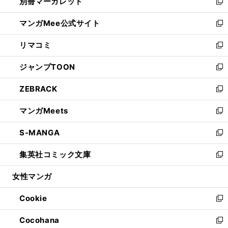
別冊マーガレット
く
で
ィ
い
新
開
ン
ウ
し
マンガMee公式サイト
く
ド
ィ
い
新
ウ
ン
ウ
し
リマコミ
で
ド
ィ
い
新
開
ウ
ン
ウ
し
ジャンプTOON
く
で
ド
ィ
い
新
開
ウ
ン
ウ
し
ZEBRACK
く
で
ド
ィ
い
新
開
ウ
ン
ウ
し
マンガMeets
く
で
ド
ィ
い
新
開
ウ
ン
ウ
し
S-MANGA
く
で
ド
ィ
い
新
開
ウ
ン
ウ
し
集英社コミック文庫
く
で
ド
ィ
い
新
開
ウ
ン
ウ
し
女性マンガ
く
で
ド
ィ
い
開
ウ
ン
ウ
Cookie
く
で
ド
ィ
新
開
ウ
ン
し
Cocohana
く
で
ド
い
新