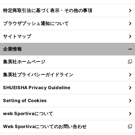
特定商取引法に基づく表示・その他の事項
ブラウザプッシュ通知について
サイトマップ
企業情報
開
く/
集英社ホームページ
新
閉
し
じ
集英社プライバシーガイドライン
い
る
ウ
SHUEISHA Privacy Guideline
ィ
】
。
マ
」
グ
前
ン
へ
Setting of Cookies
ド
ウ
web Sportivaについて
で
開
Web Sportivaについてのお問い合わせ
く
新
し