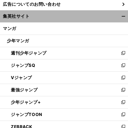
広告についてのお問い合わせ
い
ウ
集英社サイト
ィ
開
ン
く/
マンガ
ド
閉
ウ
じ
少年マンガ
で
る
開
週刊少年ジャンプ
く
新
し
ジャンプSQ
い
新
ウ
し
Vジャンプ
ィ
い
新
ン
ウ
し
最強ジャンプ
ド
ィ
い
新
ウ
ン
ウ
し
少年ジャンプ+
で
ド
ィ
い
新
開
ウ
ン
ウ
し
ジャンプTOON
く
で
ド
ィ
い
新
開
ウ
ン
ウ
し
ZEBRACK
く
で
ド
ィ
い
新