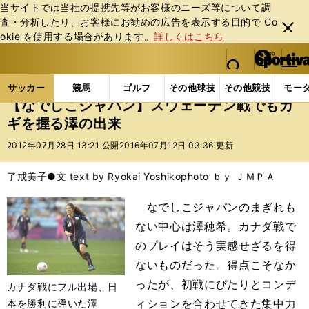
当サイトでは当社の提携先等がお客様のニーズ等について調
査・分析したり、お客様にお勧めの広告を表⽰する⽬的で Co
閉じ
okie を使⽤する場合があります。
詳しくはこちら
る
マイペ
web Sportiva (webスポルティーバ)
検索
メニュ
we
ー
サッカーの記事一覧
サッカー代表
なでしこジャパ
b
ジ
サッカー
競馬
ゴルフ
その他球技
その他競技
モー
ス
【なでしこジャパン】スウェーデン戦でもカ
ポ
ギを握る澤の出来
ル
テ
2012年07月28日 13:21 公開
2016年07月12日 03:36 更新
ィ
ー
了戒美子●文 text by Ryokai Yoshiko
photo ｂｙ ＪＭＰＡ
バ
なでしこジャパンのまぎれも
ない中心は澤穂希。カナダ戦で
のプレイはそう実感せざるを得
ないものだった。得点こそなか
ったが、初戦にぴたりとコンデ
カナダ戦にフル出場、日
ィションを合わせてきた集中力
本を勝利に導いた澤