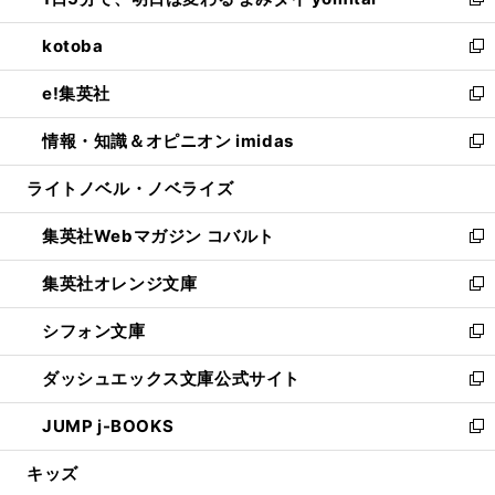
ィ
い
新
開
ウ
ン
ウ
し
kotoba
く
で
ド
ィ
い
新
開
ウ
ン
ウ
し
e!集英社
く
で
ド
ィ
い
新
開
ウ
ン
ウ
し
情報・知識＆オピニオン imidas
く
で
ド
ィ
い
新
開
ウ
ン
ウ
し
ライトノベル・ノベライズ
く
で
ド
ィ
い
開
ウ
ン
ウ
集英社Webマガジン コバルト
く
で
ド
ィ
新
開
ウ
ン
し
集英社オレンジ文庫
く
で
ド
い
新
開
ウ
ウ
し
シフォン文庫
く
で
ィ
い
新
開
ン
ウ
し
ダッシュエックス文庫公式サイト
く
ド
ィ
い
新
ウ
ン
ウ
し
JUMP j-BOOKS
で
ド
ィ
い
新
開
ウ
ン
ウ
し
キッズ
く
で
ド
ィ
い