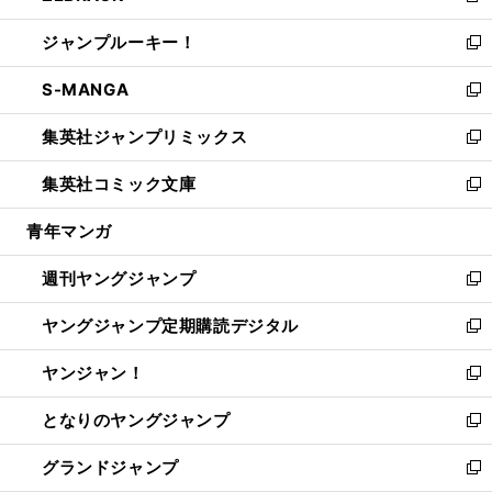
開
ウ
ン
ウ
し
ジャンプルーキー！
く
で
ド
ィ
い
新
開
ウ
ン
ウ
し
S-MANGA
く
で
ド
ィ
い
新
開
ウ
ン
ウ
し
集英社ジャンプリミックス
く
で
ド
ィ
い
新
開
ウ
ン
ウ
し
集英社コミック文庫
く
で
ド
ィ
い
新
開
ウ
ン
ウ
し
青年マンガ
く
で
ド
ィ
い
開
ウ
ン
ウ
週刊ヤングジャンプ
く
で
ド
ィ
新
開
ウ
ン
し
ヤングジャンプ定期購読デジタル
く
で
ド
い
新
開
ウ
ウ
し
ヤンジャン！
く
で
ィ
い
新
開
ン
ウ
し
となりのヤングジャンプ
く
ド
ィ
い
新
ウ
ン
ウ
し
グランドジャンプ
で
ド
ィ
い
新
開
ウ