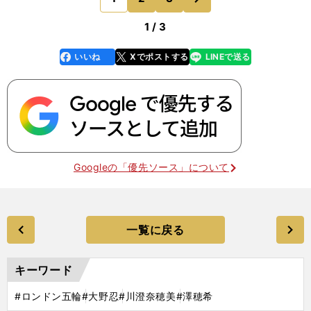
イミングを
1 / 3
いいね
Xでポストする
LINEで送る
line
faceboo
x
k
Googleの「優先ソース」について
一覧に戻る
キーワード
#ロンドン五輪
#大野忍
#川澄奈穂美
#澤穂希