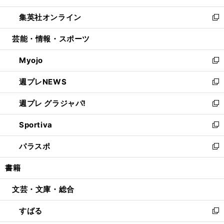
開
ウ
ン
ウ
し
集英社オンライン
く
で
ド
ィ
い
新
開
ウ
ン
ウ
し
芸能・情報・スポーツ
く
で
ド
ィ
い
開
ウ
ン
ウ
Myojo
く
で
ド
ィ
新
開
ウ
ン
し
週プレNEWS
く
で
ド
い
新
開
ウ
ウ
し
週プレ グラジャパ!
く
で
ィ
い
新
開
ン
ウ
し
Sportiva
く
ド
ィ
い
新
ウ
ン
ウ
し
パラスポ
で
ド
ィ
い
新
開
ウ
ン
ウ
し
書籍
く
で
ド
ィ
い
開
ウ
ン
ウ
文芸・文庫・総合
く
で
ド
ィ
開
ウ
ン
すばる
く
で
ド
新
開
ウ
し