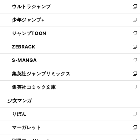
ン
ウ
し
ウルトラジャンプ
く
で
ド
ィ
い
新
開
ウ
ン
ウ
し
少年ジャンプ+
く
で
ド
ィ
い
新
開
ウ
ン
ウ
し
ジャンプTOON
く
で
ド
ィ
い
新
開
ウ
ン
ウ
し
ZEBRACK
く
で
ド
ィ
い
新
開
ウ
ン
ウ
し
S-MANGA
く
で
ド
ィ
い
新
開
ウ
ン
ウ
し
集英社ジャンプリミックス
く
で
ド
ィ
い
新
開
ウ
ン
ウ
し
集英社コミック文庫
く
で
ド
ィ
い
新
開
ウ
ン
ウ
し
少女マンガ
く
で
ド
ィ
い
開
ウ
ン
ウ
りぼん
く
で
ド
ィ
新
開
ウ
ン
し
マーガレット
く
で
ド
い
新
開
ウ
ウ
し