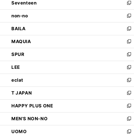
Seventeen
く
で
ド
新
開
ウ
し
non-no
く
で
い
新
開
ウ
し
BAILA
く
ィ
い
新
ン
ウ
し
MAQUIA
ド
ィ
い
新
ウ
ン
ウ
し
SPUR
で
ド
ィ
い
新
開
ウ
ン
ウ
し
LEE
く
で
ド
ィ
い
新
開
ウ
ン
ウ
し
eclat
く
で
ド
ィ
い
新
開
ウ
ン
ウ
し
T JAPAN
く
で
ド
ィ
い
新
開
ウ
ン
ウ
し
HAPPY PLUS ONE
く
で
ド
ィ
い
新
開
ウ
ン
ウ
し
MEN'S NON-NO
く
で
ド
ィ
い
新
開
ウ
ン
ウ
し
UOMO
く
で
ド
ィ
い
新