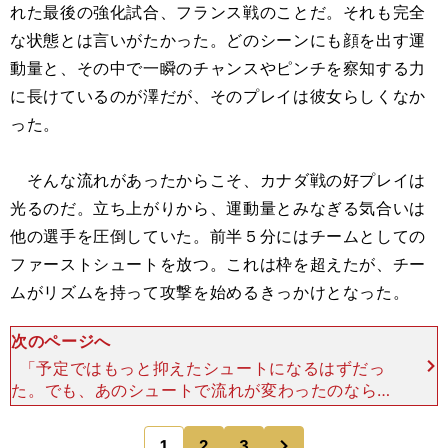
れた最後の強化試合、フランス戦のことだ。それも完全
な状態とは言いがたかった。どのシーンにも顔を出す運
動量と、その中で一瞬のチャンスやピンチを察知する力
に長けているのが澤だが、そのプレイは彼女らしくなか
った。
そんな流れがあったからこそ、カナダ戦の好プレイは
光るのだ。立ち上がりから、運動量とみなぎる気合いは
他の選手を圧倒していた。前半５分にはチームとしての
ファーストシュートを放つ。これは枠を超えたが、チー
ムがリズムを持って攻撃を始めるきっかけとなった。
次のページへ
「予定ではもっと抑えたシュートになるはずだっ
た。でも、あのシュートで流れが変わったのならよ
かった」 前半33分、先制点も起点は澤だった。
左サイドのリスタートから始まった流れ。大野にタ
次
1
2
3
のページへ