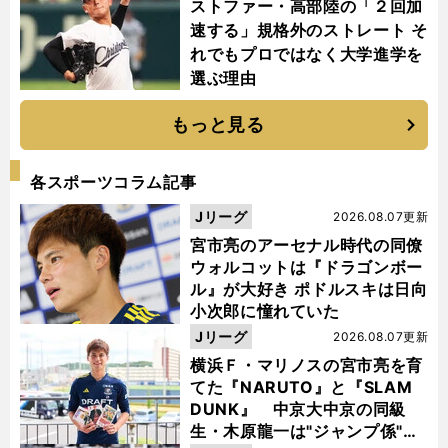
ストファー・高部陸の「２回加
速する」規格外のストレート そ
れでもプロではなく大学進学を
選ぶ理由
もっと見る
各スポーツコラム記事
Jリーグ
2026.08.07更新
宮市亮のアーセナル時代の同僚
ウォルコットは『ドラゴンボー
ル』が大好き ポドルスキは日向
小次郎に憧れていた
Jリーグ
2026.08.07更新
横浜Ｆ・マリノスの宮市亮を育
てた『NARUTO』と『SLAM
DUNK』 中京大中京の同級
生・木原龍一は"ジャンプ係"だ