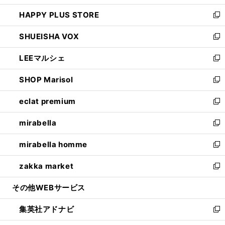
ン
ウ
し
HAPPY PLUS STORE
ド
ィ
い
新
ウ
ン
ウ
し
SHUEISHA VOX
で
ド
ィ
い
新
開
ウ
ン
ウ
し
LEEマルシェ
く
で
ド
ィ
い
新
開
ウ
ン
ウ
し
SHOP Marisol
く
で
ド
ィ
い
新
開
ウ
ン
ウ
し
eclat premium
く
で
ド
ィ
い
新
開
ウ
ン
ウ
し
mirabella
く
で
ド
ィ
い
新
開
ウ
ン
ウ
し
mirabella homme
く
で
ド
ィ
い
新
開
ウ
ン
ウ
し
zakka market
く
で
ド
ィ
い
新
開
ウ
ン
ウ
し
その他WEBサービス
く
で
ド
ィ
い
開
ウ
ン
ウ
集英社アドナビ
く
で
ド
ィ
新
開
ウ
ン
し