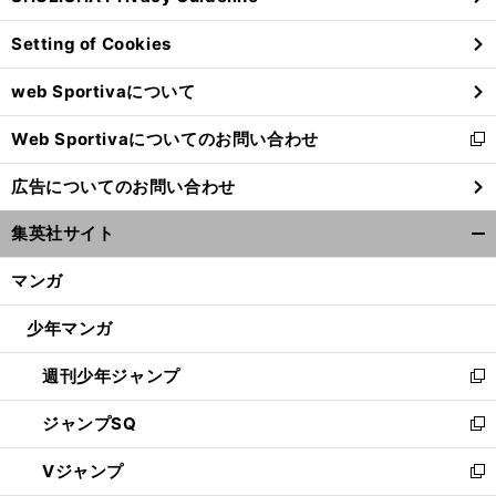
ン
Setting of Cookies
ド
ウ
web Sportivaについて
で
開
Web Sportivaについてのお問い合わせ
く
新
し
広告についてのお問い合わせ
い
ウ
集英社サイト
ィ
開
ン
く/
マンガ
ド
閉
ウ
じ
少年マンガ
で
る
開
週刊少年ジャンプ
く
新
し
ジャンプSQ
い
新
ウ
し
Vジャンプ
ィ
い
新