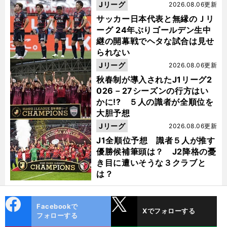
った
Jリーグ
2026.08.06更新
サッカー日本代表と無縁のＪリ
ーグ 24年ぶりゴールデン生中
継の開幕戦でヘタな試合は見せ
られない
Jリーグ
2026.08.06更新
秋春制が導入されたJ1リーグ2
026－27シーズンの行方はい
かに!? ５人の識者が全順位を
大胆予想
Jリーグ
2026.08.06更新
J1全順位予想 識者５人が推す
優勝候補筆頭は？ J2降格の憂
き目に遭いそうな３クラブと
は？
cebo
X
Facebookで
Xでフォローする
ok
フォローする