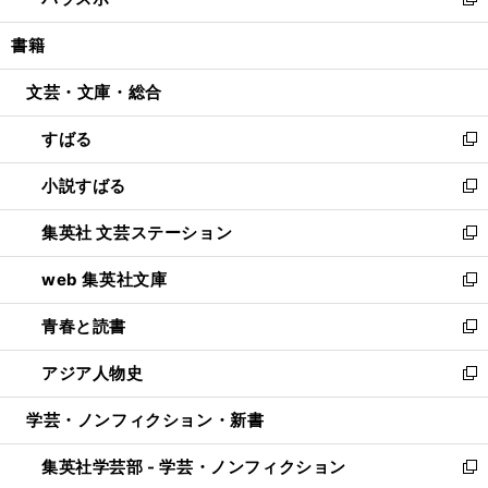
ィ
い
新
開
ウ
ン
ウ
し
書籍
く
で
ド
ィ
い
開
ウ
ン
ウ
文芸・文庫・総合
く
で
ド
ィ
開
ウ
ン
すばる
く
で
ド
新
開
ウ
し
小説すばる
く
で
い
新
開
ウ
し
集英社 文芸ステーション
く
ィ
い
新
ン
ウ
し
web 集英社文庫
ド
ィ
い
新
ウ
ン
ウ
し
青春と読書
で
ド
ィ
い
新
開
ウ
ン
ウ
し
アジア人物史
く
で
ド
ィ
い
新
開
ウ
ン
ウ
し
学芸・ノンフィクション・新書
く
で
ド
ィ
い
開
ウ
ン
ウ
集英社学芸部 - 学芸・ノンフィクション
く
で
ド
ィ
新