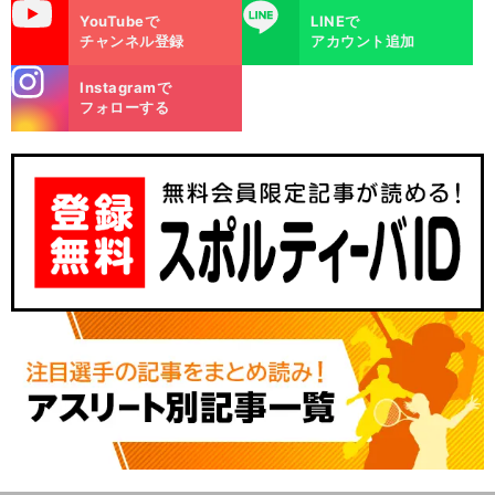
uTube
LINE
YouTubeで
LINEで
チャンネル登録
アカウント追加
stagra
Instagramで
m
フォローする