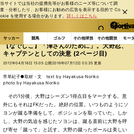
当サイトでは当社の提携先等がお客様のニーズ等について調
査・分析したり、お客様にお勧めの広告を表⽰する⽬的で Co
閉じ
okie を使⽤する場合があります。
詳しくはこちら
る
マイペ
web Sportiva (webスポルティーバ)
検索
メニュ
we
ー
サッカーの記事一覧
サッカー代表
なでしこジャパ
b
ジ
サッカー
競馬
ゴルフ
その他球技
その他競技
モー
ス
【なでしこ】「澤さんのために」。大野忍、
ポ
キャプテンとしての決意 (2ページ目)
ル
テ
2012年04月16日 15:05 公開
2016年07月12日 03:35 更新
ィ
ー
早草紀子●取材・文 text by Hayakusa Noriko
バ
photo by Hayakusa Noriko
その1分後、大野はシーズン1得点目をマークする。意
外にもそれはFKだった。絶好の位置。いつものようにソ
ヨンが蹴る準備をして、ポジションを取っていた。しか
し、大野の気迫を感じたソヨンは、蹴る直前に大野を呼
び寄せ「蹴って」と託す。大野の蹴ったボールは美しい