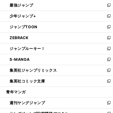
ン
ウ
し
最強ジャンプ
ド
ィ
い
新
ウ
ン
ウ
し
少年ジャンプ+
で
ド
ィ
い
新
開
ウ
ン
ウ
し
ジャンプTOON
く
で
ド
ィ
い
新
開
ウ
ン
ウ
し
ZEBRACK
く
で
ド
ィ
い
新
開
ウ
ン
ウ
し
ジャンプルーキー！
く
で
ド
ィ
い
新
開
ウ
ン
ウ
し
S-MANGA
く
で
ド
ィ
い
新
開
ウ
ン
ウ
し
集英社ジャンプリミックス
く
で
ド
ィ
い
新
開
ウ
ン
ウ
し
集英社コミック文庫
く
で
ド
ィ
い
新
開
ウ
ン
ウ
し
青年マンガ
く
で
ド
ィ
い
開
ウ
ン
ウ
週刊ヤングジャンプ
く
で
ド
ィ
新
開
ウ
ン
し