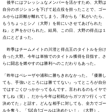
後半にはフレッシュなメンバーを活かすため、大野は
自分のポジションを下げて起点役を担ったことで、ゴー
ルからは距離が離れてしまう。澤からも「私がいたら、
もうちょっとシノ（大野）を前にいさせてあげられた
ね」と声をかけられた。結局、この日、大野の得点は１
点にとどまった。
昨季はチームメイトの川澄と得点王のタイトルを分け
合った大野。今年は単独でのタイトル獲得を目指す。さ
らに闘志を燃やすのは勝利へのこだわりもあった。
「昨年はベレーザや浦和に勝ちきれなかった。『優勝し
ても、手強いところには勝ててない』ってところが自分
ではすごくひっかかってるんです。言われるのもイヤで
すしね（笑）。だから今年は初戦からガツガツ行くって
決めてた」と話す。どんな相手に対しても、全力でゴー
ルを奪う。「1試合1ゴールは決めたい！」（大野）。