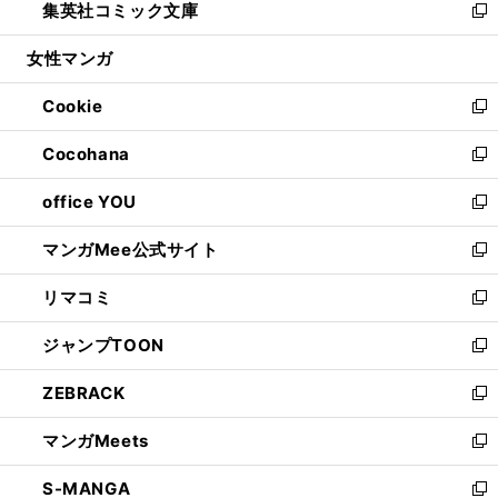
集英社コミック文庫
く
で
ド
ィ
い
新
開
ウ
ン
ウ
し
女性マンガ
く
で
ド
ィ
い
開
ウ
ン
ウ
Cookie
く
で
ド
ィ
新
開
ウ
ン
し
Cocohana
く
で
ド
い
新
開
ウ
ウ
し
office YOU
く
で
ィ
い
新
開
ン
ウ
し
マンガMee公式サイト
く
ド
ィ
い
新
ウ
ン
ウ
し
リマコミ
で
ド
ィ
い
新
開
ウ
ン
ウ
し
ジャンプTOON
く
で
ド
ィ
い
新
開
ウ
ン
ウ
し
ZEBRACK
く
で
ド
ィ
い
新
開
ウ
ン
ウ
し
マンガMeets
く
で
ド
ィ
い
新
開
ウ
ン
ウ
し
S-MANGA
く
で
ド
ィ
い
新