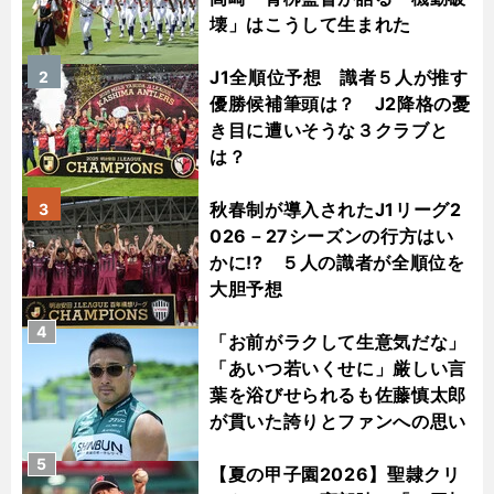
壊」はこうして生まれた
J1全順位予想 識者５人が推す
2
優勝候補筆頭は？ J2降格の憂
き目に遭いそうな３クラブと
は？
秋春制が導入されたJ1リーグ2
3
026－27シーズンの行方はい
かに!? ５人の識者が全順位を
大胆予想
4
「お前がラクして生意気だな」
「あいつ若いくせに」厳しい言
葉を浴びせられるも佐藤慎太郎
が貫いた誇りとファンへの思い
5
【夏の甲子園2026】聖隷クリ