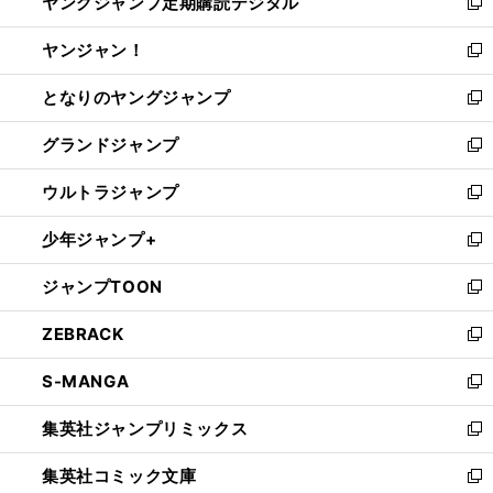
ヤングジャンプ定期購読デジタル
く
で
ド
い
新
開
ウ
ウ
し
ヤンジャン！
く
で
ィ
い
新
開
ン
ウ
し
となりのヤングジャンプ
く
ド
ィ
い
新
ウ
ン
ウ
し
グランドジャンプ
で
ド
ィ
い
新
開
ウ
ン
ウ
し
ウルトラジャンプ
く
で
ド
ィ
い
新
開
ウ
ン
ウ
し
少年ジャンプ+
く
で
ド
ィ
い
新
開
ウ
ン
ウ
し
ジャンプTOON
く
で
ド
ィ
い
新
開
ウ
ン
ウ
し
ZEBRACK
く
で
ド
ィ
い
新
開
ウ
ン
ウ
し
S-MANGA
く
で
ド
ィ
い
新
開
ウ
ン
ウ
し
集英社ジャンプリミックス
く
で
ド
ィ
い
新
開
ウ
ン
ウ
し
集英社コミック文庫
く
で
ド
ィ
い
新