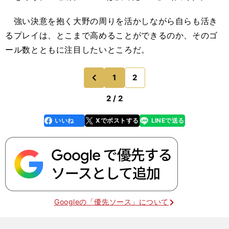
強い決意を抱く大野の周りを活かしながら自らも活き
るプレイは、とこまで高めることができるのか、そのゴ
ール数とともに注目したいところだ。
1
2
のページへ
前
2 / 2
いいね
Xでポストする
LINEで送る
line
faceboo
x
k
Googleの「優先ソース」について