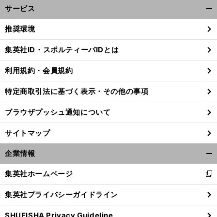
サービス
開
く/
推奨環境
閉
じ
集英社ID・スポルティーバIDとは
る
利用規約・会員規約
特定商取引法に基づく表示・その他の事項
ブラウザプッシュ通知について
サイトマップ
企業情報
開
く/
集英社ホームページ
新
閉
【
五
】
・
オ
？
」
し
じ
輪代表
識者
緊急アンケート「
ーバーエイジは誰がいいか
集英社プライバシーガイドライン
い
る
ウ
SHUEISHA Privacy Guideline
ィ