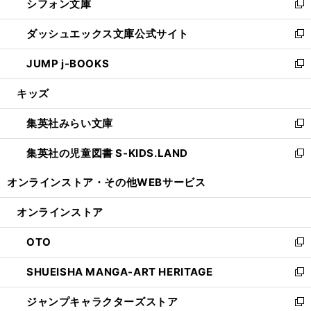
シフォン文庫
く
で
ィ
い
新
開
ン
ウ
し
ダッシュエックス文庫公式サイト
く
ド
ィ
い
新
ウ
ン
ウ
し
JUMP j-BOOKS
で
ド
ィ
い
新
開
ウ
ン
ウ
し
キッズ
く
で
ド
ィ
い
開
ウ
ン
ウ
集英社みらい文庫
く
で
ド
ィ
新
開
ウ
ン
し
集英社の児童図書 S-KIDS.LAND
く
で
ド
い
新
開
ウ
ウ
し
オンラインストア・
その他WEBサービス
く
で
ィ
い
開
ン
ウ
オンラインストア
く
ド
ィ
ウ
ン
OTO
で
ド
新
開
ウ
し
SHUEISHA MANGA-ART HERITAGE
く
で
い
新
開
ウ
し
ジャンプキャラクターズストア
く
ィ
い
新