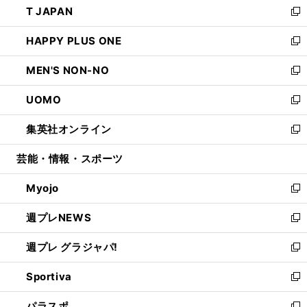
T JAPAN
く
で
ド
ィ
い
新
開
ウ
ン
ウ
し
HAPPY PLUS ONE
く
で
ド
ィ
い
新
開
ウ
ン
ウ
し
MEN'S NON-NO
く
で
ド
ィ
い
新
開
ウ
ン
ウ
し
UOMO
く
で
ド
ィ
い
新
開
ウ
ン
ウ
し
集英社オンライン
く
で
ド
ィ
い
新
開
ウ
ン
ウ
し
芸能・情報・スポーツ
く
で
ド
ィ
い
開
ウ
ン
ウ
Myojo
く
で
ド
ィ
新
開
ウ
ン
し
週プレNEWS
く
で
ド
い
新
開
ウ
ウ
し
週プレ グラジャパ!
く
で
ィ
い
新
開
ン
ウ
し
Sportiva
く
ド
ィ
い
新
ウ
ン
ウ
し
パラスポ
で
ド