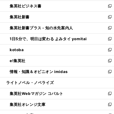
開
ウ
ン
し
集英社ビジネス書
く
で
ド
い
新
開
ウ
ウ
し
集英社新書
く
で
ィ
い
新
開
ン
ウ
し
集英社新書プラス - 知の水先案内人
く
ド
ィ
い
新
ウ
ン
ウ
し
1日5分で、明日は変わる よみタイ yomitai
で
ド
ィ
い
新
開
ウ
ン
ウ
し
kotoba
く
で
ド
ィ
い
新
開
ウ
ン
ウ
し
e!集英社
く
で
ド
ィ
い
新
開
ウ
ン
ウ
し
情報・知識＆オピニオン imidas
く
で
ド
ィ
い
新
開
ウ
ン
ウ
し
ライトノベル・ノベライズ
く
で
ド
ィ
い
開
ウ
ン
ウ
集英社Webマガジン コバルト
く
で
ド
ィ
新
開
ウ
ン
し
集英社オレンジ文庫
く
で
ド
い
新
開
ウ
ウ
し