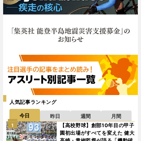
人気記事ランキング
今日
昨日
週間
月間
【高校野球】創部10年目の甲子
1
園初出場がすべてを変えた 健大
高崎・青栁監督が語る「機動破