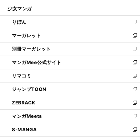
開
ウ
ン
ウ
し
少女マンガ
く
で
ド
ィ
い
開
ウ
ン
ウ
りぼん
く
で
ド
ィ
新
開
ウ
ン
し
マーガレット
く
で
ド
い
新
開
ウ
ウ
し
別冊マーガレット
く
で
ィ
い
新
開
ン
ウ
し
マンガMee公式サイト
く
ド
ィ
い
新
ウ
ン
ウ
し
リマコミ
で
ド
ィ
い
新
開
ウ
ン
ウ
し
ジャンプTOON
く
で
ド
ィ
い
新
開
ウ
ン
ウ
し
ZEBRACK
く
で
ド
ィ
い
新
開
ウ
ン
ウ
し
マンガMeets
く
で
ド
ィ
い
新
開
ウ
ン
ウ
し
S-MANGA
く
で
ド
ィ
い
新
開
ウ
ン
ウ
し