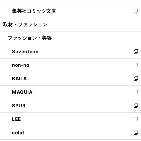
開
ウ
ン
ウ
し
集英社コミック文庫
く
で
ド
ィ
い
新
開
ウ
ン
ウ
し
取材・ファッション
く
で
ド
ィ
い
開
ウ
ン
ウ
ファッション・美容
く
で
ド
ィ
開
ウ
ン
Seventeen
く
で
ド
新
開
ウ
し
non-no
く
で
い
新
開
ウ
し
BAILA
く
ィ
い
新
ン
ウ
し
MAQUIA
ド
ィ
い
新
ウ
ン
ウ
し
SPUR
で
ド
ィ
い
新
開
ウ
ン
ウ
し
LEE
く
で
ド
ィ
い
新
開
ウ
ン
ウ
し
eclat
く
で
ド
ィ
い
新
開
ウ
ン
ウ
し