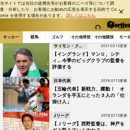
当サイトでは当社の提携先等がお客様のニーズ等について調
査・分析したり、お客様にお勧めの広告を表⽰する⽬的で Co
閉じ
okie を使⽤する場合があります。
詳しくはこちら
る
マイペ
web Sportiva (webスポルティーバ)
検索
メニュ
we
ー
サッカーの記事一覧 (482ページ目)
b
ジ
サッカー
競馬
ゴルフ
その他球技
その他競技
モー
ス
サイモン・クー
2021.03.12更新
ポ
ル
パー
【イングランド】マンＵ、シテ
テ
ィ...今季のビッグクラブの監督を
ィ
評価する
ー
バ
日本代表
2016.07.12更新
【五輪代表】新戦力、躍動！ オ
ランダを手玉にとった３人の「仕
掛け人」
Jリーグ
2016.07.12更新
【Ｊリーグ】西野監督は、神戸を