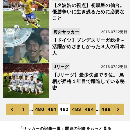
【名波浩の視点】初黒星の仙台。
優勝争いに生き残るために必要な
こと
海外サッカー
2016.07.12更新
【ドイツ】ブンデスリーガ総括～
活躍がめざましかった３人の日本
人
Jリーグ
2016.07.12更新
【Jリーグ】最少失点で５位。 鳥
栖が昇格１年目で躍進している秘
密
次
1
...
480
481
482
483
484
...
488
のページへ
のページへ
前
「サッカーの記事一覧」関連の記事をもっと見る