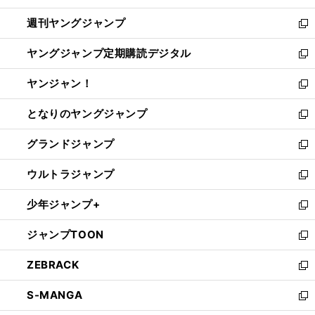
開
ウ
ン
ウ
週刊ヤングジャンプ
く
で
ド
ィ
新
開
ウ
ン
し
ヤングジャンプ定期購読デジタル
く
で
ド
い
新
開
ウ
ウ
し
ヤンジャン！
く
で
ィ
い
新
開
ン
ウ
し
となりのヤングジャンプ
く
ド
ィ
い
新
ウ
ン
ウ
し
グランドジャンプ
で
ド
ィ
い
新
開
ウ
ン
ウ
し
ウルトラジャンプ
く
で
ド
ィ
い
新
開
ウ
ン
ウ
し
少年ジャンプ+
く
で
ド
ィ
い
新
開
ウ
ン
ウ
し
ジャンプTOON
く
で
ド
ィ
い
新
開
ウ
ン
ウ
し
ZEBRACK
く
で
ド
ィ
い
新
開
ウ
ン
ウ
し
S-MANGA
く
で
ド
ィ
い
新
開
ウ
ン
ウ
し