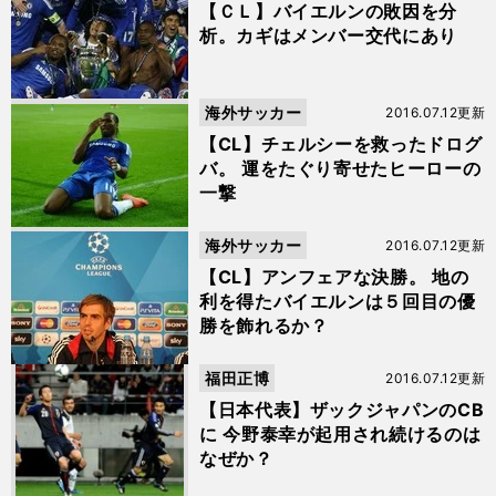
【ＣＬ】バイエルンの敗因を分
析。カギはメンバー交代にあり
海外サッカー
2016.07.12更新
【CL】チェルシーを救ったドログ
バ。 運をたぐり寄せたヒーローの
一撃
海外サッカー
2016.07.12更新
【CL】アンフェアな決勝。 地の
利を得たバイエルンは５回目の優
勝を飾れるか？
福田正博
2016.07.12更新
【日本代表】ザックジャパンのCB
に 今野泰幸が起用され続けるのは
なぜか？