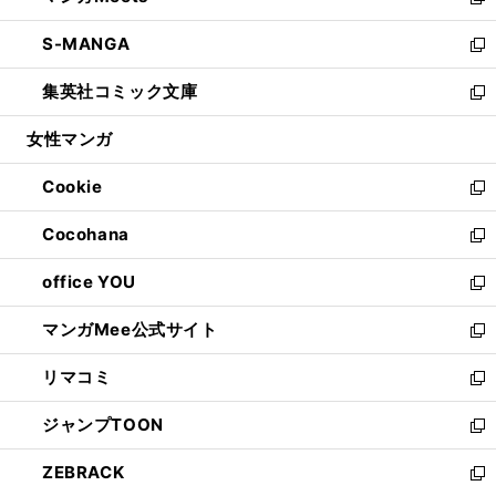
い
新
開
ウ
ン
ウ
し
S-MANGA
く
で
ド
ィ
い
新
開
ウ
ン
ウ
し
集英社コミック文庫
く
で
ド
ィ
い
新
開
ウ
ン
ウ
し
女性マンガ
く
で
ド
ィ
い
開
ウ
ン
ウ
Cookie
く
で
ド
ィ
新
開
ウ
ン
し
Cocohana
く
で
ド
い
新
開
ウ
ウ
し
office YOU
く
で
ィ
い
新
開
ン
ウ
し
マンガMee公式サイト
く
ド
ィ
い
新
ウ
ン
ウ
し
リマコミ
で
ド
ィ
い
新
開
ウ
ン
ウ
し
ジャンプTOON
く
で
ド
ィ
い
新
開
ウ
ン
ウ
し
ZEBRACK
く
で
ド
ィ
い
新