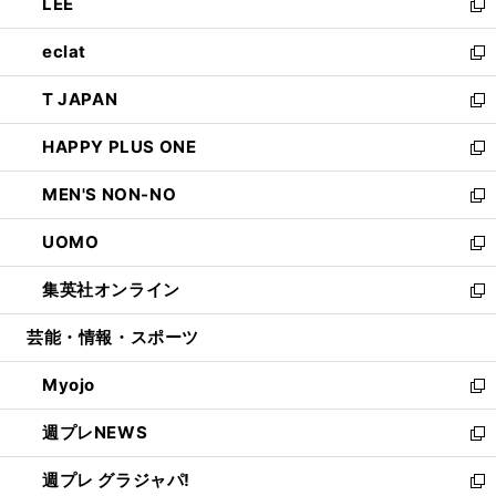
LEE
く
で
ド
ィ
い
新
開
ウ
ン
ウ
し
eclat
く
で
ド
ィ
い
新
開
ウ
ン
ウ
し
T JAPAN
く
で
ド
ィ
い
新
開
ウ
ン
ウ
し
HAPPY PLUS ONE
く
で
ド
ィ
い
新
開
ウ
ン
ウ
し
MEN'S NON-NO
く
で
ド
ィ
い
新
開
ウ
ン
ウ
し
UOMO
く
で
ド
ィ
い
新
開
ウ
ン
ウ
し
集英社オンライン
く
で
ド
ィ
い
新
開
ウ
ン
ウ
し
芸能・情報・スポーツ
く
で
ド
ィ
い
開
ウ
ン
ウ
Myojo
く
で
ド
ィ
新
開
ウ
ン
し
週プレNEWS
く
で
ド
い
新
開
ウ
ウ
し
週プレ グラジャパ!
く
で
ィ
い
新