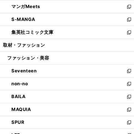
開
ウ
ン
ウ
し
マンガMeets
く
で
ド
ィ
い
新
開
ウ
ン
ウ
し
S-MANGA
く
で
ド
ィ
い
新
開
ウ
ン
ウ
し
集英社コミック文庫
く
で
ド
ィ
い
新
開
ウ
ン
ウ
し
取材・ファッション
く
で
ド
ィ
い
開
ウ
ン
ウ
ファッション・美容
く
で
ド
ィ
開
ウ
ン
Seventeen
く
で
ド
新
開
ウ
し
non-no
く
で
い
新
開
ウ
し
BAILA
く
ィ
い
新
ン
ウ
し
MAQUIA
ド
ィ
い
新
ウ
ン
ウ
し
SPUR
で
ド
ィ
い
新
開
ウ
ン
ウ
し