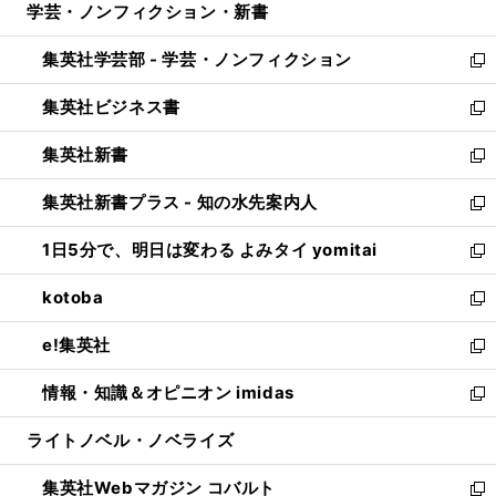
学芸・ノンフィクション・新書
く
で
ド
ィ
い
開
ウ
ン
ウ
集英社学芸部 - 学芸・ノンフィクション
く
で
ド
ィ
新
開
ウ
ン
し
集英社ビジネス書
く
で
ド
い
新
開
ウ
ウ
し
集英社新書
く
で
ィ
い
新
開
ン
ウ
し
集英社新書プラス - 知の水先案内人
く
ド
ィ
い
新
ウ
ン
ウ
し
1日5分で、明日は変わる よみタイ yomitai
で
ド
ィ
い
新
開
ウ
ン
ウ
し
kotoba
く
で
ド
ィ
い
新
開
ウ
ン
ウ
し
e!集英社
く
で
ド
ィ
い
新
開
ウ
ン
ウ
し
情報・知識＆オピニオン imidas
く
で
ド
ィ
い
新
開
ウ
ン
ウ
し
ライトノベル・ノベライズ
く
で
ド
ィ
い
開
ウ
ン
ウ
集英社Webマガジン コバルト
く
で
ド
ィ
新