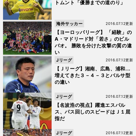
トムント「優勝までの道のり」
海外サッカー
2016.07.12更新
【ヨーロッパリーグ】 「経験」の
A・マドリード対「若さ」のビル
バオ。 勝敗を分けた攻撃の質の違
い
Jリーグ
2016.07.12更新
【Ｊリーグ】湘南、広島、浦和...
増えてきた３－４－３とバルサ型
の違い
Jリーグ
2016.07.12更新
【名波浩の視点】躍進エスパル
ス、パス回しのスピードはＪ１屈
指だ
Jリーグ
2016.07.12更新