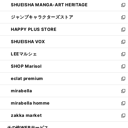
SHUEISHA MANGA-ART HERITAGE
く
で
い
新
開
ウ
し
ジャンプキャラクターズストア
く
ィ
い
新
ン
ウ
し
HAPPY PLUS STORE
ド
ィ
い
新
ウ
ン
ウ
し
SHUEISHA VOX
で
ド
ィ
い
新
開
ウ
ン
ウ
し
LEEマルシェ
く
で
ド
ィ
い
新
開
ウ
ン
ウ
し
SHOP Marisol
く
で
ド
ィ
い
新
開
ウ
ン
ウ
し
eclat premium
く
で
ド
ィ
い
新
開
ウ
ン
ウ
し
mirabella
く
で
ド
ィ
い
新
開
ウ
ン
ウ
し
mirabella homme
く
で
ド
ィ
い
新
開
ウ
ン
ウ
し
zakka market
く
で
ド
ィ
い
新
開
ウ
ン
ウ
し
その他WEBサービス
く
で