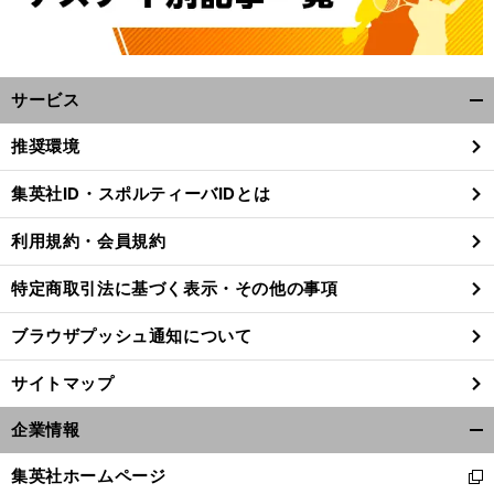
サービス
開
く/
推奨環境
閉
じ
集英社ID・スポルティーバIDとは
る
利用規約・会員規約
特定商取引法に基づく表示・その他の事項
ブラウザプッシュ通知について
サイトマップ
企業情報
開
く/
集英社ホームページ
新
閉