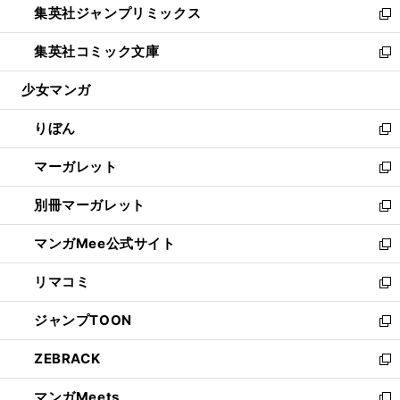
集英社ジャンプリミックス
く
で
ド
ィ
い
新
開
ウ
ン
ウ
し
集英社コミック文庫
く
で
ド
ィ
い
新
開
ウ
ン
ウ
し
少女マンガ
く
で
ド
ィ
い
開
ウ
ン
ウ
りぼん
く
で
ド
ィ
新
開
ウ
ン
し
マーガレット
く
で
ド
い
新
開
ウ
ウ
し
別冊マーガレット
く
で
ィ
い
新
開
ン
ウ
し
マンガMee公式サイト
く
ド
ィ
い
新
ウ
ン
ウ
し
リマコミ
で
ド
ィ
い
新
開
ウ
ン
ウ
し
ジャンプTOON
く
で
ド
ィ
い
新
開
ウ
ン
ウ
し
ZEBRACK
く
で
ド
ィ
い
新
開
ウ
ン
ウ
し
マンガMeets
く
で
ド
ィ