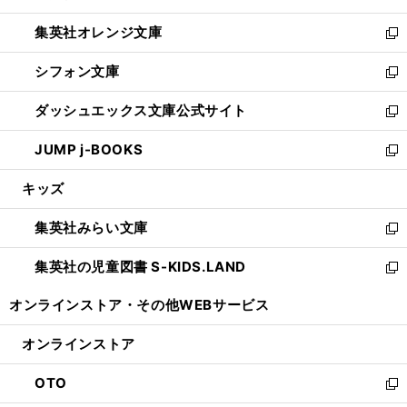
開
ウ
ン
し
集英社オレンジ文庫
く
で
ド
い
新
開
ウ
ウ
し
シフォン文庫
く
で
ィ
い
新
開
ン
ウ
し
ダッシュエックス文庫公式サイト
く
ド
ィ
い
新
ウ
ン
ウ
し
JUMP j-BOOKS
で
ド
ィ
い
新
開
ウ
ン
ウ
し
キッズ
く
で
ド
ィ
い
開
ウ
ン
ウ
集英社みらい文庫
く
で
ド
ィ
新
開
ウ
ン
し
集英社の児童図書 S-KIDS.LAND
く
で
ド
い
新
開
ウ
ウ
し
オンラインストア・
その他WEBサービス
く
で
ィ
い
開
ン
ウ
オンラインストア
く
ド
ィ
ウ
ン
OTO
で
ド
新
開
ウ
し