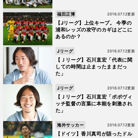
福田正博
2016.07.12更新
【Jリーグ】上位キープ。 今季の
浦和レッズの攻守のカギはどこに
あるのか？
Jリーグ
2016.07.12更新
【Ｊリーグ】石川直宏「代表に関
しての時間は止まったままだっ
た」
Jリーグ
2016.07.12更新
【Ｊリーグ】石川直宏「ポポヴィ
ッチ監督の言葉に本能を刺激され
た」
海外サッカー
2016.07.12更新
【ドイツ】香川真司が語ったドル