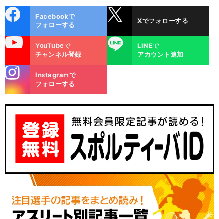
cebo
X
Facebookで
Xでフォローする
ok
フォローする
uTube
LINE
YouTubeで
LINEで
チャンネル登録
アカウント追加
stagra
Instagramで
m
フォローする