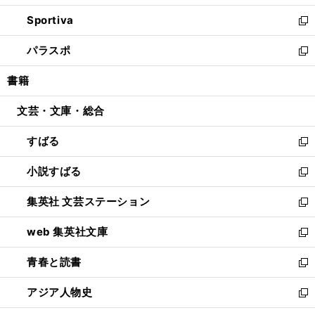
開
ン
ウ
し
Sportiva
く
ド
ィ
い
新
ウ
ン
ウ
し
パラスポ
で
ド
ィ
い
新
開
ウ
ン
ウ
し
書籍
く
で
ド
ィ
い
開
ウ
ン
ウ
文芸・文庫・総合
く
で
ド
ィ
開
ウ
ン
すばる
く
で
ド
新
開
ウ
し
小説すばる
く
で
い
新
開
ウ
し
集英社 文芸ステーション
く
ィ
い
新
ン
ウ
し
web 集英社文庫
ド
ィ
い
新
ウ
ン
ウ
し
青春と読書
で
ド
ィ
い
新
開
ウ
ン
ウ
し
アジア人物史
く
で
ド
ィ
い
新
開
ウ
ン
ウ
し