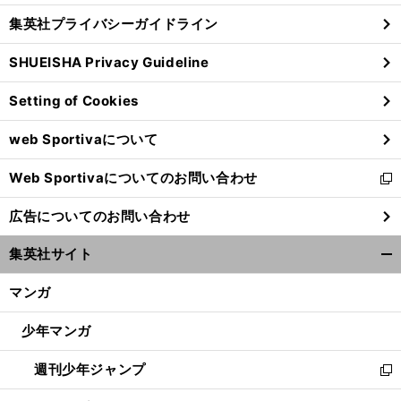
し
じ
集英社プライバシーガイドライン
い
る
ウ
SHUEISHA Privacy Guideline
ィ
ン
Setting of Cookies
ド
ウ
web Sportivaについて
で
開
Web Sportivaについてのお問い合わせ
く
新
し
広告についてのお問い合わせ
い
ウ
集英社サイト
ィ
開
ン
く/
マンガ
ド
閉
ウ
じ
少年マンガ
で
る
開
週刊少年ジャンプ
く
新
し