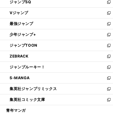
ジャンプSQ
い
新
ウ
し
Vジャンプ
ィ
い
新
ン
ウ
し
最強ジャンプ
ド
ィ
い
新
ウ
ン
ウ
し
少年ジャンプ+
で
ド
ィ
い
新
開
ウ
ン
ウ
し
ジャンプTOON
く
で
ド
ィ
い
新
開
ウ
ン
ウ
し
ZEBRACK
く
で
ド
ィ
い
新
開
ウ
ン
ウ
し
ジャンプルーキー！
く
で
ド
ィ
い
新
開
ウ
ン
ウ
し
S-MANGA
く
で
ド
ィ
い
新
開
ウ
ン
ウ
し
集英社ジャンプリミックス
く
で
ド
ィ
い
新
開
ウ
ン
ウ
し
集英社コミック文庫
く
で
ド
ィ
い
新
開
ウ
ン
ウ
し
青年マンガ
く
で
ド
ィ
い