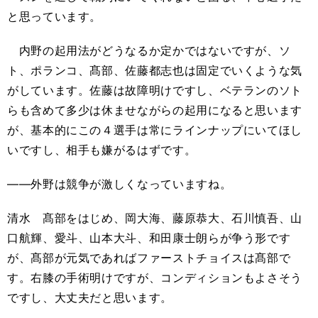
と思っています。
内野の起用法がどうなるか定かではないですが、ソ
ト、ポランコ、髙部、佐藤都志也は固定でいくような気
がしています。佐藤は故障明けですし、ベテランのソト
らも含めて多少は休ませながらの起用になると思います
が、基本的にこの４選手は常にラインナップにいてほし
いですし、相手も嫌がるはずです。
――外野は競争が激しくなっていますね。
清水 髙部をはじめ、岡大海、藤原恭大、石川慎吾、山
口航輝、愛斗、山本大斗、和田康士朗らが争う形です
が、髙部が元気であればファーストチョイスは髙部で
す。右膝の手術明けですが、コンディションもよさそう
ですし、大丈夫だと思います。