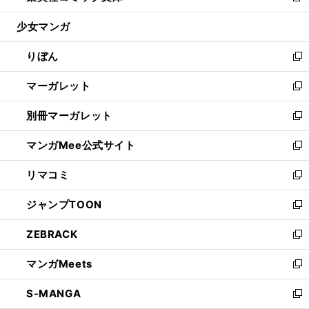
開
ウ
ン
ウ
し
少女マンガ
く
で
ド
ィ
い
開
ウ
ン
ウ
りぼん
く
で
ド
ィ
新
開
ウ
ン
し
マーガレット
く
で
ド
い
新
開
ウ
ウ
し
別冊マーガレット
く
で
ィ
い
新
開
ン
ウ
し
マンガMee公式サイト
く
ド
ィ
い
新
ウ
ン
ウ
し
リマコミ
で
ド
ィ
い
新
開
ウ
ン
ウ
し
ジャンプTOON
く
で
ド
ィ
い
新
開
ウ
ン
ウ
し
ZEBRACK
く
で
ド
ィ
い
新
開
ウ
ン
ウ
し
マンガMeets
く
で
ド
ィ
い
新
開
ウ
ン
ウ
し
S-MANGA
く
で
ド
ィ
い
新
開
ウ