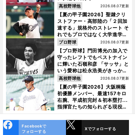
高校野球他
2026.08.07更新
【夏の甲子園2026】聖隷クリ
ストファー・高部陸の「２回加
速する」規格外のストレート そ
れでもプロではなく大学進学を
選ぶ理由
プロ野球
2026.08.07更新
【プロ野球】門田博光の加入で
守ったレフトでもベストナイン
に輝いた石嶺和彦 「サッサ」と
いう愛称は松永浩美がきっか
け？
高校野球他
2026.08.07更新
【夏の甲子園2026】大阪桐蔭
初優勝メンバー、最速157キロ
右腕、平成初完封＆初本塁打...
指揮官たちの知られざる現役時
代
cebo
X
Facebookで
Xでフォローする
ok
フォローする