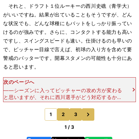
それと、ドラフト１位ルーキーの西川史礁（青学大）
がいいですね。結果が出ていることもそうですが、どん
な状況でも、どんな球種にもバットをしっかり振ってい
けるのが強みです。さらに、コンタクトする能力も高い
ですし、スイングスピードも速い。仕掛けるのも早いの
で、ピッチャー目線で言えば、初球の入り方を含めて要
警戒のバッターです。開幕スタメンの可能性も十分にあ
ると思います。
次のページへ
――シーズンに入ってピッチャーの攻め方が変わる
と思いますが、それに西川選手がどう対応するかが
今後の課題でしょうか？清水 それが唯一の懸念点
です。オープン戦では、ピッチャーは基本的にファ
次
1
2
3
のページへ
ーストストライ
1 / 3