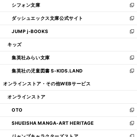
シフォン文庫
く
で
ィ
い
新
開
ン
ウ
し
ダッシュエックス文庫公式サイト
く
ド
ィ
い
新
ウ
ン
ウ
し
JUMP j-BOOKS
で
ド
ィ
い
新
開
ウ
ン
ウ
し
キッズ
く
で
ド
ィ
い
開
ウ
ン
ウ
集英社みらい文庫
く
で
ド
ィ
新
開
ウ
ン
し
集英社の児童図書 S-KIDS.LAND
く
で
ド
い
新
開
ウ
ウ
し
オンラインストア・
その他WEBサービス
く
で
ィ
い
開
ン
ウ
オンラインストア
く
ド
ィ
ウ
ン
OTO
で
ド
新
開
ウ
し
SHUEISHA MANGA-ART HERITAGE
く
で
い
新
開
ウ
し
ジャンプキャラクターズストア
く
ィ