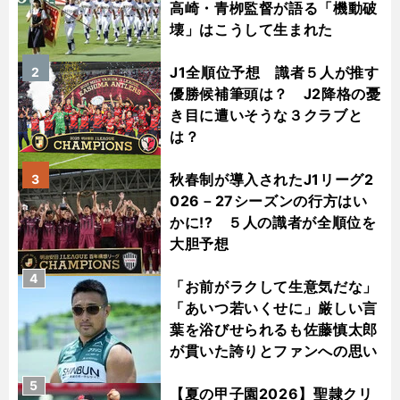
高崎・青栁監督が語る「機動破
壊」はこうして生まれた
J1全順位予想 識者５人が推す
2
優勝候補筆頭は？ J2降格の憂
き目に遭いそうな３クラブと
は？
秋春制が導入されたJ1リーグ2
3
026－27シーズンの行方はい
かに!? ５人の識者が全順位を
大胆予想
4
「お前がラクして生意気だな」
「あいつ若いくせに」厳しい言
葉を浴びせられるも佐藤慎太郎
が貫いた誇りとファンへの思い
5
【夏の甲子園2026】聖隷クリ