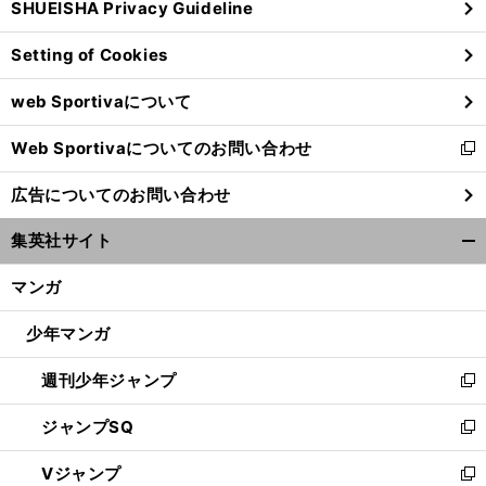
SHUEISHA Privacy Guideline
ィ
ン
Setting of Cookies
ド
ウ
web Sportivaについて
で
開
Web Sportivaについてのお問い合わせ
く
新
し
広告についてのお問い合わせ
い
ウ
集英社サイト
ィ
開
ン
く/
マンガ
ド
閉
ウ
じ
少年マンガ
で
る
開
週刊少年ジャンプ
く
新
し
ジャンプSQ
い
新
ウ
し
Vジャンプ
ィ
い
新