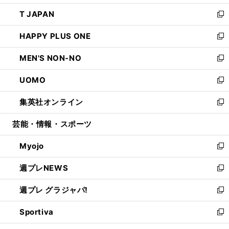
開
ウ
ン
ウ
し
T JAPAN
く
で
ド
ィ
い
新
開
ウ
ン
ウ
し
HAPPY PLUS ONE
く
で
ド
ィ
い
新
開
ウ
ン
ウ
し
MEN'S NON-NO
く
で
ド
ィ
い
新
開
ウ
ン
ウ
し
UOMO
く
で
ド
ィ
い
新
開
ウ
ン
ウ
し
集英社オンライン
く
で
ド
ィ
い
新
開
ウ
ン
ウ
し
芸能・情報・スポーツ
く
で
ド
ィ
い
開
ウ
ン
ウ
Myojo
く
で
ド
ィ
新
開
ウ
ン
し
週プレNEWS
く
で
ド
い
新
開
ウ
ウ
し
週プレ グラジャパ!
く
で
ィ
い
新
開
ン
ウ
し
Sportiva
く
ド
ィ
い
新
ウ
ン
ウ
し