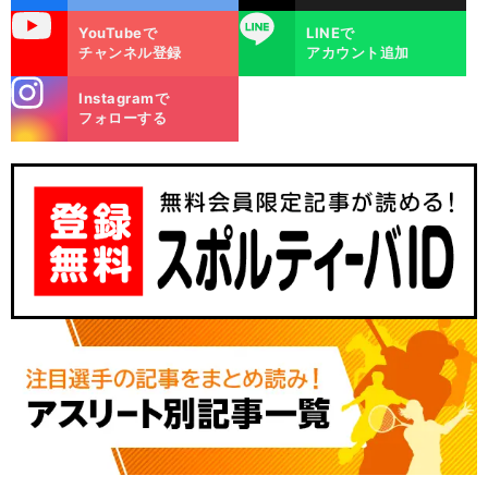
uTube
LINE
YouTubeで
LINEで
チャンネル登録
アカウント追加
stagra
Instagramで
m
フォローする
】
・
前
へ