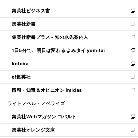
開
ウ
ン
し
集英社ビジネス書
く
で
ド
い
新
開
ウ
ウ
し
集英社新書
く
で
ィ
い
新
開
ン
ウ
し
集英社新書プラス - 知の水先案内人
く
ド
ィ
い
新
ウ
ン
ウ
し
1日5分で、明日は変わる よみタイ yomitai
で
ド
ィ
い
新
開
ウ
ン
ウ
し
kotoba
く
で
ド
ィ
い
新
開
ウ
ン
ウ
し
e!集英社
く
で
ド
ィ
い
新
開
ウ
ン
ウ
し
情報・知識＆オピニオン imidas
く
で
ド
ィ
い
新
開
ウ
ン
ウ
し
ライトノベル・ノベライズ
く
で
ド
ィ
い
開
ウ
ン
ウ
集英社Webマガジン コバルト
く
で
ド
ィ
新
開
ウ
ン
し
集英社オレンジ文庫
く
で
ド
い
新
開
ウ
ウ
し