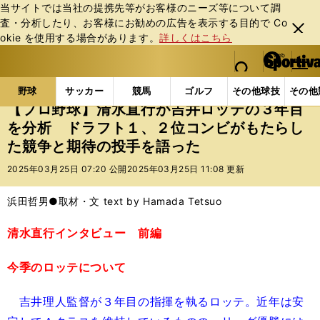
当サイトでは当社の提携先等がお客様のニーズ等について調
査・分析したり、お客様にお勧めの広告を表⽰する⽬的で Co
閉じ
okie を使⽤する場合があります。
詳しくはこちら
る
マイペ
web Sportiva (webスポルティーバ)
検索
メニュ
we
ー
野球の記事一覧
プロ野球
【プロ野球】清水直行が
b
ジ
野球
サッカー
競馬
ゴルフ
その他球技
その他
ス
【プロ野球】清水直行が吉井ロッテの３年目
ポ
を分析 ドラフト１、２位コンビがもたらし
ル
た競争と期待の投手を語った
テ
ィ
2025年03月25日 07:20 公開
2025年03月25日 11:08 更新
ー
バ
浜田哲男●取材・文 text by Hamada Tetsuo
清水直行インタビュー 前編
今季のロッテについて
吉井理人監督が３年目の指揮を執るロッテ。近年は安