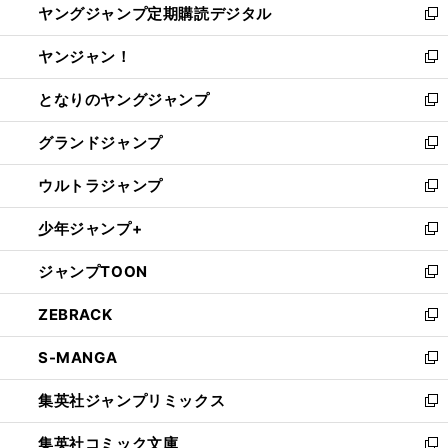
ヤングジャンプ定期購読デジタル
く
で
ド
い
新
開
ウ
ウ
し
ヤンジャン！
く
で
ィ
い
新
開
ン
ウ
し
となりのヤングジャンプ
く
ド
ィ
い
新
ウ
ン
ウ
し
グランドジャンプ
で
ド
ィ
い
新
開
ウ
ン
ウ
し
ウルトラジャンプ
く
で
ド
ィ
い
新
開
ウ
ン
ウ
し
少年ジャンプ+
く
で
ド
ィ
い
新
開
ウ
ン
ウ
し
ジャンプTOON
く
で
ド
ィ
い
新
開
ウ
ン
ウ
し
ZEBRACK
く
で
ド
ィ
い
新
開
ウ
ン
ウ
し
S-MANGA
く
で
ド
ィ
い
新
開
ウ
ン
ウ
し
集英社ジャンプリミックス
く
で
ド
ィ
い
新
開
ウ
ン
ウ
し
集英社コミック文庫
く
で
ド
ィ
い
新