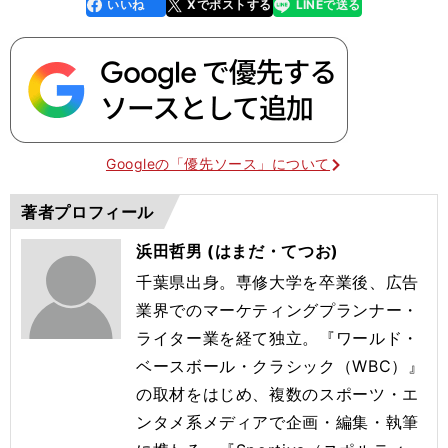
いいね
Xでポストする
LINEで送る
line
faceboo
x
k
Googleの「優先ソース」について
著者プロフィール
浜田哲男 (はまだ・てつお)
千葉県出身。専修大学を卒業後、広告
業界でのマーケティングプランナー・
ライター業を経て独立。『ワールド・
ベースボール・クラシック（WBC）』
の取材をはじめ、複数のスポーツ・エ
ンタメ系メディアで企画・編集・執筆