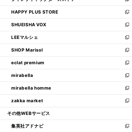
い
新
ン
ウ
し
HAPPY PLUS STORE
ド
ィ
い
新
ウ
ン
ウ
し
SHUEISHA VOX
で
ド
ィ
い
新
開
ウ
ン
ウ
し
LEEマルシェ
く
で
ド
ィ
い
新
開
ウ
ン
ウ
し
SHOP Marisol
く
で
ド
ィ
い
新
開
ウ
ン
ウ
し
eclat premium
く
で
ド
ィ
い
新
開
ウ
ン
ウ
し
mirabella
く
で
ド
ィ
い
新
開
ウ
ン
ウ
し
mirabella homme
く
で
ド
ィ
い
新
開
ウ
ン
ウ
し
zakka market
く
で
ド
ィ
い
新
開
ウ
ン
ウ
し
その他WEBサービス
く
で
ド
ィ
い
開
ウ
ン
ウ
集英社アドナビ
く
で
ド
ィ
新