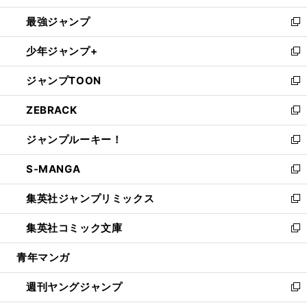
ン
ウ
し
最強ジャンプ
ド
ィ
い
新
ウ
ン
ウ
し
少年ジャンプ+
で
ド
ィ
い
新
開
ウ
ン
ウ
し
ジャンプTOON
く
で
ド
ィ
い
新
開
ウ
ン
ウ
し
ZEBRACK
く
で
ド
ィ
い
新
開
ウ
ン
ウ
し
ジャンプルーキー！
く
で
ド
ィ
い
新
開
ウ
ン
ウ
し
S-MANGA
く
で
ド
ィ
い
新
開
ウ
ン
ウ
し
集英社ジャンプリミックス
く
で
ド
ィ
い
新
開
ウ
ン
ウ
し
集英社コミック文庫
く
で
ド
ィ
い
新
開
ウ
ン
ウ
し
青年マンガ
く
で
ド
ィ
い
開
ウ
ン
ウ
週刊ヤングジャンプ
く
で
ド
ィ
新
開
ウ
ン
し