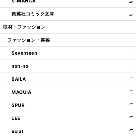
S-MANGA
く
で
ド
ィ
い
新
開
ウ
ン
ウ
し
集英社コミック文庫
く
で
ド
ィ
い
新
開
ウ
ン
ウ
し
取材・ファッション
く
で
ド
ィ
い
開
ウ
ン
ウ
ファッション・美容
く
で
ド
ィ
開
ウ
ン
Seventeen
く
で
ド
新
開
ウ
し
non-no
く
で
い
新
開
ウ
し
BAILA
く
ィ
い
新
ン
ウ
し
MAQUIA
ド
ィ
い
新
ウ
ン
ウ
し
SPUR
で
ド
ィ
い
新
開
ウ
ン
ウ
し
LEE
く
で
ド
ィ
い
新
開
ウ
ン
ウ
し
eclat
く
で
ド
ィ
い
新