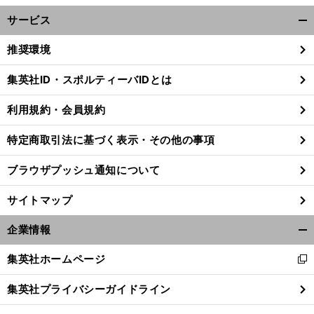
サービス
開
く/
推奨環境
閉
じ
集英社ID・スポルティーバIDとは
る
利用規約・会員規約
特定商取引法に基づく表示・その他の事項
ブラウザプッシュ通知について
サイトマップ
企業情報
開
く/
集英社ホームページ
新
閉
し
じ
集英社プライバシーガイドライン
い
る
ウ