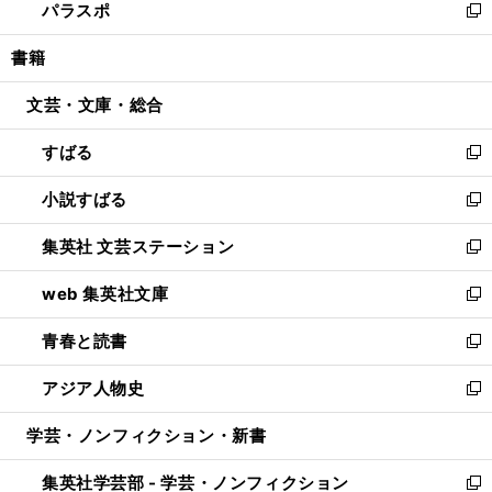
パラスポ
で
ド
ィ
い
新
開
ウ
ン
ウ
し
書籍
く
で
ド
ィ
い
開
ウ
ン
ウ
文芸・文庫・総合
く
で
ド
ィ
開
ウ
ン
すばる
く
で
ド
新
開
ウ
し
小説すばる
く
で
い
新
開
ウ
し
集英社 文芸ステーション
く
ィ
い
新
ン
ウ
し
web 集英社文庫
ド
ィ
い
新
ウ
ン
ウ
し
青春と読書
で
ド
ィ
い
新
開
ウ
ン
ウ
し
アジア人物史
く
で
ド
ィ
い
新
開
ウ
ン
ウ
し
学芸・ノンフィクション・新書
く
で
ド
ィ
い
開
ウ
ン
ウ
集英社学芸部 - 学芸・ノンフィクション
く
で
ド
ィ
新