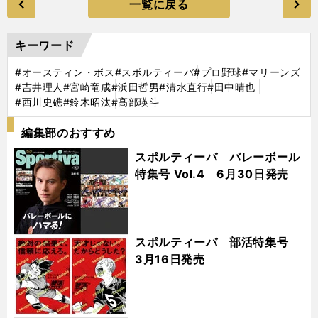
一覧に戻る
キーワード
#オースティン・ボス
#スポルティーバ
#プロ野球
#マリーンズ
#吉井理人
#宮崎竜成
#浜田哲男
#清水直行
#田中晴也
#西川史礁
#鈴木昭汰
#髙部瑛斗
編集部のおすすめ
スポルティーバ バレーボール
特集号 Vol.4 6月30日発売
スポルティーバ 部活特集号
3月16日発売