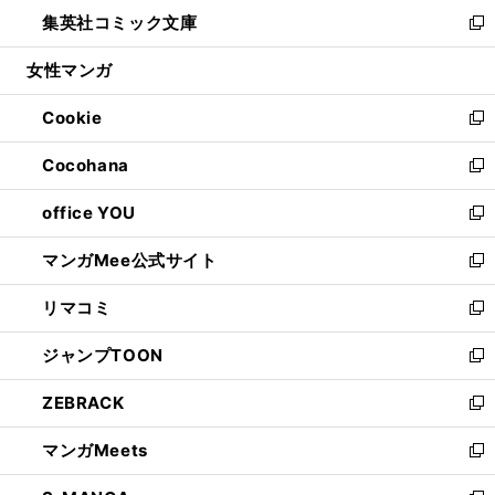
ン
ウ
し
集英社コミック文庫
く
で
ド
ィ
い
新
開
ウ
ン
ウ
し
女性マンガ
く
で
ド
ィ
い
開
ウ
ン
ウ
Cookie
く
で
ド
ィ
新
開
ウ
ン
し
Cocohana
く
で
ド
い
新
開
ウ
ウ
し
office YOU
く
で
ィ
い
新
開
ン
ウ
し
マンガMee公式サイト
く
ド
ィ
い
新
ウ
ン
ウ
し
リマコミ
で
ド
ィ
い
新
開
ウ
ン
ウ
し
ジャンプTOON
く
で
ド
ィ
い
新
開
ウ
ン
ウ
し
ZEBRACK
く
で
ド
ィ
い
新
開
ウ
ン
ウ
し
マンガMeets
く
で
ド
ィ
い
新
開
ウ
ン
ウ
し