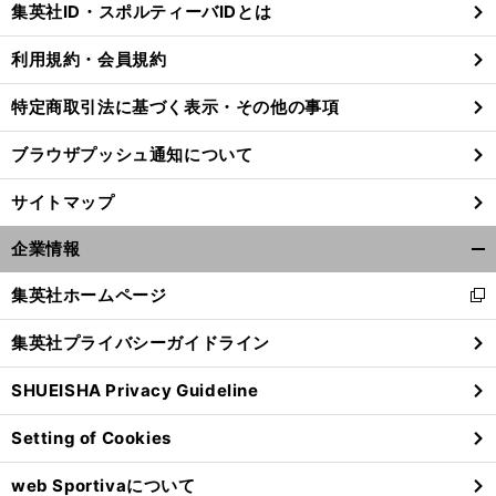
集英社ID・スポルティーバIDとは
る
利用規約・会員規約
特定商取引法に基づく表示・その他の事項
ブラウザプッシュ通知について
サイトマップ
企業情報
開
く/
集英社ホームページ
新
閉
し
じ
集英社プライバシーガイドライン
い
る
ウ
SHUEISHA Privacy Guideline
ィ
ン
Setting of Cookies
ド
ウ
web Sportivaについて
で