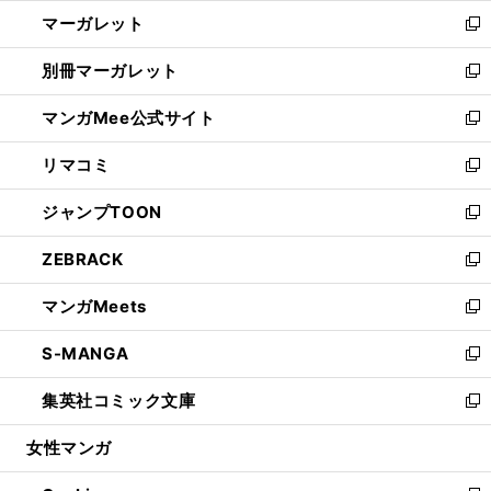
ウ
ン
し
マーガレット
く
で
ド
い
新
開
ウ
ウ
し
別冊マーガレット
く
で
ィ
い
新
開
ン
ウ
し
マンガMee公式サイト
く
ド
ィ
い
新
ウ
ン
ウ
し
リマコミ
で
ド
ィ
い
新
開
ウ
ン
ウ
し
ジャンプTOON
く
で
ド
ィ
い
新
開
ウ
ン
ウ
し
ZEBRACK
く
で
ド
ィ
い
新
開
ウ
ン
ウ
し
マンガMeets
く
で
ド
ィ
い
新
開
ウ
ン
ウ
し
S-MANGA
く
で
ド
ィ
い
新
開
ウ
ン
ウ
し
集英社コミック文庫
く
で
ド
ィ
い
新
開
ウ
ン
ウ
し
女性マンガ
く
で
ド
ィ
い
開
ウ
ン
ウ