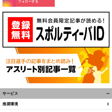
フォローする
サービス
開
く/
推奨環境
閉
じ