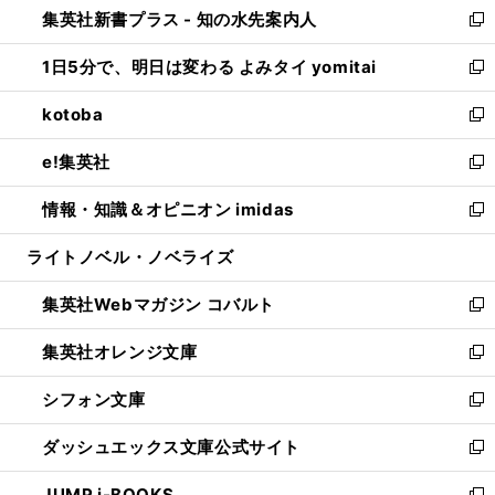
集英社新書プラス - 知の水先案内人
く
ド
ィ
い
新
ウ
ン
ウ
し
1日5分で、明日は変わる よみタイ yomitai
で
ド
ィ
い
新
開
ウ
ン
ウ
し
kotoba
く
で
ド
ィ
い
新
開
ウ
ン
ウ
し
e!集英社
く
で
ド
ィ
い
新
開
ウ
ン
ウ
し
情報・知識＆オピニオン imidas
く
で
ド
ィ
い
新
開
ウ
ン
ウ
し
ライトノベル・ノベライズ
く
で
ド
ィ
い
開
ウ
ン
ウ
集英社Webマガジン コバルト
く
で
ド
ィ
新
開
ウ
ン
し
集英社オレンジ文庫
く
で
ド
い
新
開
ウ
ウ
し
シフォン文庫
く
で
ィ
い
新
開
ン
ウ
し
ダッシュエックス文庫公式サイト
く
ド
ィ
い
新
ウ
ン
ウ
し
JUMP j-BOOKS
で