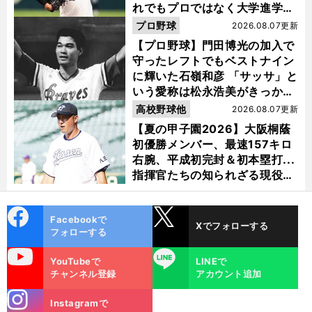
れでもプロではなく大学進学を
選ぶ理由
プロ野球
2026.08.07更新
【プロ野球】門田博光の加入で
守ったレフトでもベストナイン
に輝いた石嶺和彦 「サッサ」と
いう愛称は松永浩美がきっか
け？
高校野球他
2026.08.07更新
【夏の甲子園2026】大阪桐蔭
初優勝メンバー、最速157キロ
右腕、平成初完封＆初本塁打...
指揮官たちの知られざる現役時
代
cebo
X
Facebookで
Xでフォローする
ok
フォローする
前
へ
uTube
LINE
YouTubeで
LINEで
チャンネル登録
アカウント追加
stagra
Instagramで
m