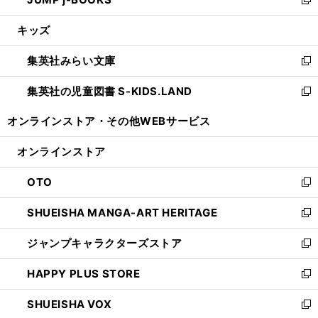
ド
ィ
い
新
開
ウ
ン
ウ
し
キッズ
く
で
ド
ィ
い
開
ウ
ン
ウ
集英社みらい文庫
く
で
ド
ィ
新
開
ウ
ン
し
集英社の児童図書 S-KIDS.LAND
く
で
ド
い
新
開
ウ
ウ
し
オンラインストア・
その他WEBサービス
く
で
ィ
い
開
ン
ウ
オンラインストア
く
ド
ィ
ウ
ン
OTO
で
ド
新
開
ウ
し
SHUEISHA MANGA-ART HERITAGE
く
で
い
新
開
ウ
し
ジャンプキャラクターズストア
く
ィ
い
新
ン
ウ
し
HAPPY PLUS STORE
ド
ィ
い
新
ウ
ン
ウ
し
SHUEISHA VOX
で
ド
ィ
い
新