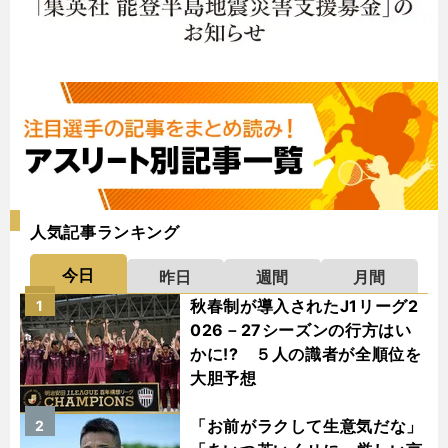
人気記事ランキング
今日
昨日
週間
月間
秋春制が導入されたJ1リーグ2
1
026－27シーズンの行方はい
かに!? ５人の識者が全順位を
大胆予想
「お前がラクして生意気だな」
2