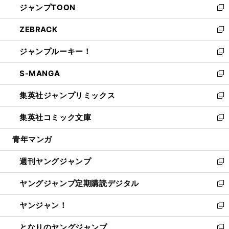
ジャンプTOON
く
で
ド
ィ
い
新
開
ウ
ン
ウ
し
ZEBRACK
く
で
ド
ィ
い
新
開
ウ
ン
ウ
し
ジャンプルーキー！
く
で
ド
ィ
い
新
開
ウ
ン
ウ
し
S-MANGA
く
で
ド
ィ
い
新
開
ウ
ン
ウ
し
集英社ジャンプリミックス
く
で
ド
ィ
い
新
開
ウ
ン
ウ
し
集英社コミック文庫
く
で
ド
ィ
い
新
開
ウ
ン
ウ
し
青年マンガ
く
で
ド
ィ
い
開
ウ
ン
ウ
週刊ヤングジャンプ
く
で
ド
ィ
新
開
ウ
ン
し
ヤングジャンプ定期購読デジタル
く
で
ド
い
新
開
ウ
ウ
し
ヤンジャン！
く
で
ィ
い
新
開
ン
ウ
し
となりのヤングジャンプ
く
ド
ィ
い