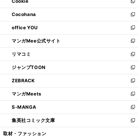
Cookie
く
で
ド
ィ
新
開
ウ
ン
し
Cocohana
く
で
ド
い
新
開
ウ
ウ
し
office YOU
く
で
ィ
い
新
開
ン
ウ
し
マンガMee公式サイト
く
ド
ィ
い
新
ウ
ン
ウ
し
リマコミ
で
ド
ィ
い
新
開
ウ
ン
ウ
し
ジャンプTOON
く
で
ド
ィ
い
新
開
ウ
ン
ウ
し
ZEBRACK
く
で
ド
ィ
い
新
開
ウ
ン
ウ
し
マンガMeets
く
で
ド
ィ
い
新
開
ウ
ン
ウ
し
S-MANGA
く
で
ド
ィ
い
新
開
ウ
ン
ウ
し
集英社コミック文庫
く
で
ド
ィ
い
新
開
ウ
ン
ウ
し
取材・ファッション
く
で
ド
ィ
い