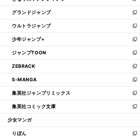
新
ウ
ン
ウ
し
グランドジャンプ
で
ド
ィ
い
新
開
ウ
ン
ウ
し
ウルトラジャンプ
く
で
ド
ィ
い
新
開
ウ
ン
ウ
し
少年ジャンプ+
く
で
ド
ィ
い
新
開
ウ
ン
ウ
し
ジャンプTOON
く
で
ド
ィ
い
新
開
ウ
ン
ウ
し
ZEBRACK
く
で
ド
ィ
い
新
開
ウ
ン
ウ
し
S-MANGA
く
で
ド
ィ
い
新
開
ウ
ン
ウ
し
集英社ジャンプリミックス
く
で
ド
ィ
い
新
開
ウ
ン
ウ
し
集英社コミック文庫
く
で
ド
ィ
い
新
開
ウ
ン
ウ
し
少女マンガ
く
で
ド
ィ
い
開
ウ
ン
ウ
りぼん
く
で
ド
ィ
新
開