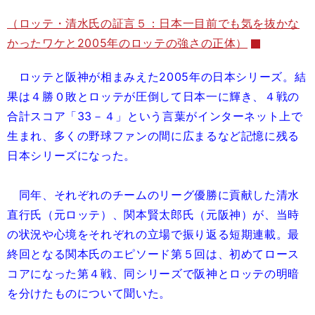
（ロッテ・清水氏の証言５：日本一目前でも気を抜かな
かったワケと2005年のロッテの強さの正体）
ロッテと阪神が相まみえた2005年の日本シリーズ。結
果は４勝０敗とロッテが圧倒して日本一に輝き、４戦の
合計スコア「33－４」という言葉がインターネット上で
生まれ、多くの野球ファンの間に広まるなど記憶に残る
日本シリーズになった。
同年、それぞれのチームのリーグ優勝に貢献した清水
直行氏（元ロッテ）、関本賢太郎氏（元阪神）が、当時
の状況や心境をそれぞれの立場で振り返る短期連載。最
終回となる関本氏のエピソード第５回は、初めてロース
コアになった第４戦、同シリーズで阪神とロッテの明暗
を分けたものについて聞いた。