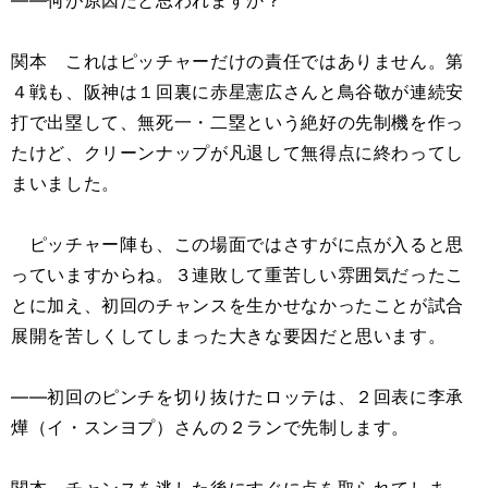
――何が原因だと思われますか？
関本 これはピッチャーだけの責任ではありません。第
４戦も、阪神は１回裏に赤星憲広さんと鳥谷敬が連続安
打で出塁して、無死一・二塁という絶好の先制機を作っ
たけど、クリーンナップが凡退して無得点に終わってし
まいました。
ピッチャー陣も、この場面ではさすがに点が入ると思
っていますからね。３連敗して重苦しい雰囲気だったこ
とに加え、初回のチャンスを生かせなかったことが試合
展開を苦しくしてしまった大きな要因だと思います。
――初回のピンチを切り抜けたロッテは、２回表に李承
燁（イ・スンヨプ）さんの２ランで先制します。