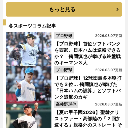
もっと見る
各スポーツコラム記事
プロ野球
2026.08.07更新
【プロ野球】首位ソフトバンク
を西武、日本ハムは逆転できる
か？ 鶴岡慎也が挙げる終盤戦
のキーマン３人
プロ野球
2026.08.07更新
【プロ野球】12球団最多本塁打
でも３位... 鶴岡慎也が挙げた
「日本ハムの誤算」とソフトバ
ンク追撃のカギ
高校野球他
2026.08.07更新
【夏の甲子園2026】聖隷クリ
ストファー・高部陸の「２回加
速する」規格外のストレート そ