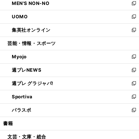
MEN'S NON-NO
く
で
ド
ィ
い
新
開
ウ
ン
ウ
し
UOMO
く
で
ド
ィ
い
新
開
ウ
ン
ウ
し
集英社オンライン
く
で
ド
ィ
い
新
開
ウ
ン
ウ
し
芸能・情報・スポーツ
く
で
ド
ィ
い
開
ウ
ン
ウ
Myojo
く
で
ド
ィ
新
開
ウ
ン
し
週プレNEWS
く
で
ド
い
新
開
ウ
ウ
し
週プレ グラジャパ!
く
で
ィ
い
新
開
ン
ウ
し
Sportiva
く
ド
ィ
い
新
ウ
ン
ウ
し
パラスポ
で
ド
ィ
い
新
開
ウ
ン
ウ
し
書籍
く
で
ド
ィ
い
開
ウ
ン
ウ
文芸・文庫・総合
く
で
ド
ィ