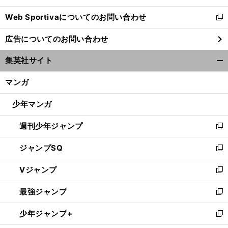
開
Web Sportivaについてのお問い合わせ
く
新
し
広告についてのお問い合わせ
い
ウ
集英社サイト
ィ
開
ン
く/
マンガ
ド
閉
ウ
じ
少年マンガ
で
る
開
週刊少年ジャンプ
く
新
し
ジャンプSQ
い
新
ウ
し
Vジャンプ
ィ
い
新
ン
ウ
し
最強ジャンプ
ド
ィ
い
新
ウ
ン
ウ
し
少年ジャンプ+
で
ド
ィ
い
新
開
ウ
ン
ウ
し