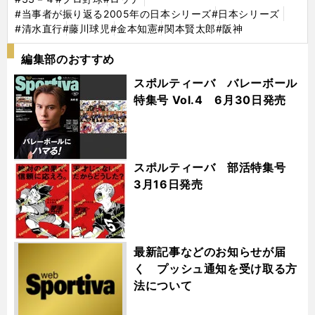
#当事者が振り返る2005年の日本シリーズ
#日本シリーズ
#清水直行
#藤川球児
#金本知憲
#関本賢太郎
#阪神
編集部のおすすめ
スポルティーバ バレーボール
特集号 Vol.4 6月30日発売
スポルティーバ 部活特集号
3月16日発売
最新記事などのお知らせが届
く プッシュ通知を受け取る方
法について