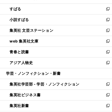
開
ウ
ン
すばる
く
で
ド
新
開
ウ
し
小説すばる
く
で
い
新
開
ウ
し
集英社 文芸ステーション
く
ィ
い
新
ン
ウ
し
web 集英社文庫
ド
ィ
い
新
ウ
ン
ウ
し
青春と読書
で
ド
ィ
い
新
開
ウ
ン
ウ
し
アジア人物史
く
で
ド
ィ
い
新
開
ウ
ン
ウ
し
学芸・ノンフィクション・新書
く
で
ド
ィ
い
開
ウ
ン
ウ
集英社学芸部 - 学芸・ノンフィクション
く
で
ド
ィ
新
開
ウ
ン
し
集英社ビジネス書
く
で
ド
い
新
開
ウ
ウ
し
集英社新書
く
で
ィ
い
新
開
ン
ウ
し