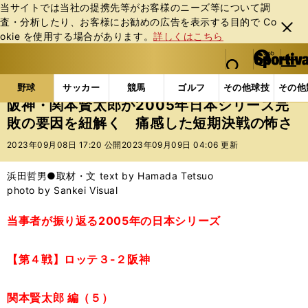
当サイトでは当社の提携先等がお客様のニーズ等について調
査・分析したり、お客様にお勧めの広告を表⽰する⽬的で Co
閉じ
okie を使⽤する場合があります。
詳しくはこちら
る
マイペ
web Sportiva (webスポルティーバ)
検索
メニュ
we
ー
野球の記事一覧
プロ野球
阪神・関本賢太郎が200
b
ジ
野球
サッカー
競馬
ゴルフ
その他球技
その他
ス
阪神・関本賢太郎が2005年日本シリーズ完
ポ
敗の要因を紐解く 痛感した短期決戦の怖さ
ル
テ
2023年09月08日 17:20 公開
2023年09月09日 04:06 更新
ィ
ー
浜田哲男●取材・文 text by Hamada Tetsuo
バ
photo by Sankei Visual
当事者が振り返る2005年の日本シリーズ
【第４戦】ロッテ３-２阪神
関本賢太郎 編（５）