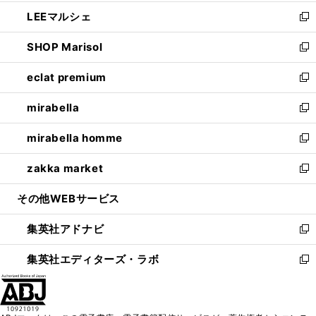
開
ウ
ン
ウ
し
LEEマルシェ
く
で
ド
ィ
い
新
開
ウ
ン
ウ
し
SHOP Marisol
く
で
ド
ィ
い
新
開
ウ
ン
ウ
し
eclat premium
く
で
ド
ィ
い
新
開
ウ
ン
ウ
し
mirabella
く
で
ド
ィ
い
新
開
ウ
ン
ウ
し
mirabella homme
く
で
ド
ィ
い
新
開
ウ
ン
ウ
し
zakka market
く
で
ド
ィ
い
新
開
ウ
ン
ウ
し
その他WEBサービス
く
で
ド
ィ
い
開
ウ
ン
ウ
集英社アドナビ
く
で
ド
ィ
新
開
ウ
ン
し
集英社エディターズ・ラボ
く
で
ド
い
新
開
ウ
ウ
し
く
で
ィ
い
開
ン
ウ