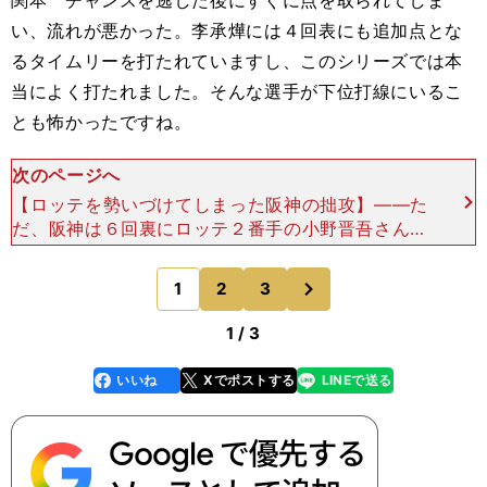
関本 チャンスを逃した後にすぐに点を取られてしま
い、流れが悪かった。李承燁には４回表にも追加点とな
るタイムリーを打たれていますし、このシリーズでは本
当によく打たれました。そんな選手が下位打線にいるこ
とも怖かったですね。
次のページへ
【ロッテを勢いづけてしまった阪神の拙攻】――た
だ、阪神は６回裏にロッテ２番手の小野晋吾さんを
攻め、今岡真訪さん（当時の登録名は今岡誠）と代
打の桧山進次郎さんのタイムリーで１点差まで詰め
次
1
2
3
のページへ
寄りました。こ
1 / 3
いいね
Xでポストする
LINEで送る
line
faceboo
x
k