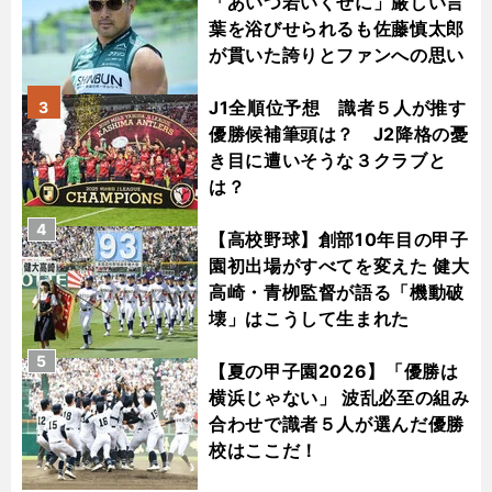
「あいつ若いくせに」厳しい言
葉を浴びせられるも佐藤慎太郎
が貫いた誇りとファンへの思い
J1全順位予想 識者５人が推す
3
優勝候補筆頭は？ J2降格の憂
き目に遭いそうな３クラブと
は？
4
【高校野球】創部10年目の甲子
園初出場がすべてを変えた 健大
高崎・青栁監督が語る「機動破
壊」はこうして生まれた
5
【夏の甲子園2026】「優勝は
横浜じゃない」 波乱必至の組み
合わせで識者５人が選んだ優勝
校はここだ！