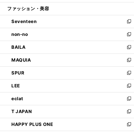
開
ウ
ン
ウ
ファッション・美容
く
で
ド
ィ
開
ウ
ン
Seventeen
く
で
ド
新
開
ウ
し
non-no
く
で
い
新
開
ウ
し
BAILA
く
ィ
い
新
ン
ウ
し
MAQUIA
ド
ィ
い
新
ウ
ン
ウ
し
SPUR
で
ド
ィ
い
新
開
ウ
ン
ウ
し
LEE
く
で
ド
ィ
い
新
開
ウ
ン
ウ
し
eclat
く
で
ド
ィ
い
新
開
ウ
ン
ウ
し
T JAPAN
く
で
ド
ィ
い
新
開
ウ
ン
ウ
し
HAPPY PLUS ONE
く
で
ド
ィ
い
新
開
ウ
ン
ウ
し