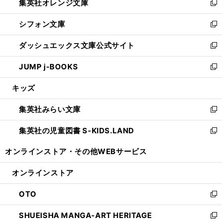
集英社オレンジ文庫
く
で
ド
い
新
開
ウ
ウ
し
シフォン文庫
く
で
ィ
い
新
開
ン
ウ
し
ダッシュエックス文庫公式サイト
く
ド
ィ
い
新
ウ
ン
ウ
し
JUMP j-BOOKS
で
ド
ィ
い
新
開
ウ
ン
ウ
し
キッズ
く
で
ド
ィ
い
開
ウ
ン
ウ
集英社みらい文庫
く
で
ド
ィ
新
開
ウ
ン
し
集英社の児童図書 S-KIDS.LAND
く
で
ド
い
新
開
ウ
ウ
し
オンラインストア・
その他WEBサービス
く
で
ィ
い
開
ン
ウ
オンラインストア
く
ド
ィ
ウ
ン
OTO
で
ド
新
開
ウ
し
SHUEISHA MANGA-ART HERITAGE
く
で
い
新