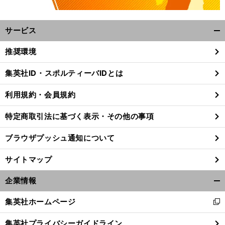
サービス
開
く/
推奨環境
閉
じ
集英社ID・スポルティーバIDとは
る
利用規約・会員規約
特定商取引法に基づく表示・その他の事項
ブラウザプッシュ通知について
サイトマップ
企業情報
開
く/
集英社ホームページ
新
閉
し
じ
集英社プライバシーガイドライン
い