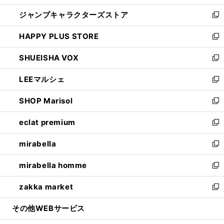
開
ウ
し
ジャンプキャラクターズストア
く
ィ
い
新
ン
ウ
し
HAPPY PLUS STORE
ド
ィ
い
新
ウ
ン
ウ
し
SHUEISHA VOX
で
ド
ィ
い
新
開
ウ
ン
ウ
し
LEEマルシェ
く
で
ド
ィ
い
新
開
ウ
ン
ウ
し
SHOP Marisol
く
で
ド
ィ
い
新
開
ウ
ン
ウ
し
eclat premium
く
で
ド
ィ
い
新
開
ウ
ン
ウ
し
mirabella
く
で
ド
ィ
い
新
開
ウ
ン
ウ
し
mirabella homme
く
で
ド
ィ
い
新
開
ウ
ン
ウ
し
zakka market
く
で
ド
ィ
い
新
開
ウ
ン
ウ
し
その他WEBサービス
く
で
ド
ィ
い
開
ウ
ン
ウ