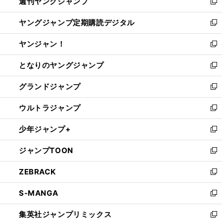
週刊ヤングジャンプ
く
で
ド
ィ
新
開
ウ
ン
し
ヤングジャンプ定期購読デジタル
く
で
ド
い
新
開
ウ
ウ
し
ヤンジャン！
く
で
ィ
い
新
開
ン
ウ
し
となりのヤングジャンプ
く
ド
ィ
い
新
ウ
ン
ウ
し
グランドジャンプ
で
ド
ィ
い
新
開
ウ
ン
ウ
し
ウルトラジャンプ
く
で
ド
ィ
い
新
開
ウ
ン
ウ
し
少年ジャンプ+
く
で
ド
ィ
い
新
開
ウ
ン
ウ
し
ジャンプTOON
く
で
ド
ィ
い
新
開
ウ
ン
ウ
し
ZEBRACK
く
で
ド
ィ
い
新
開
ウ
ン
ウ
し
S-MANGA
く
で
ド
ィ
い
新
開
ウ
ン
ウ
し
集英社ジャンプリミックス
く
で
ド
ィ
い
新