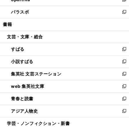
ィ
い
新
ウ
ン
ウ
し
パラスポ
で
ド
ィ
い
新
開
ウ
ン
ウ
し
書籍
く
で
ド
ィ
い
開
ウ
ン
ウ
文芸・文庫・総合
く
で
ド
ィ
開
ウ
ン
すばる
く
で
ド
新
開
ウ
し
小説すばる
く
で
い
新
開
ウ
し
集英社 文芸ステーション
く
ィ
い
新
ン
ウ
し
web 集英社文庫
ド
ィ
い
新
ウ
ン
ウ
し
青春と読書
で
ド
ィ
い
新
開
ウ
ン
ウ
し
アジア人物史
く
で
ド
ィ
い
新
開
ウ
ン
ウ
し
学芸・ノンフィクション・新書
く
で
ド
ィ
い