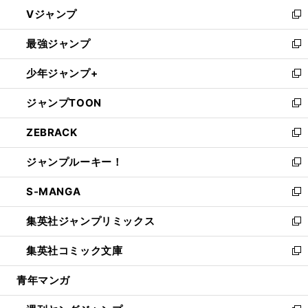
ウ
し
Vジャンプ
ィ
い
新
ン
ウ
し
最強ジャンプ
ド
ィ
い
新
ウ
ン
ウ
し
少年ジャンプ+
で
ド
ィ
い
新
開
ウ
ン
ウ
し
ジャンプTOON
く
で
ド
ィ
い
新
開
ウ
ン
ウ
し
ZEBRACK
く
で
ド
ィ
い
新
開
ウ
ン
ウ
し
ジャンプルーキー！
く
で
ド
ィ
い
新
開
ウ
ン
ウ
し
S-MANGA
く
で
ド
ィ
い
新
開
ウ
ン
ウ
し
集英社ジャンプリミックス
く
で
ド
ィ
い
新
開
ウ
ン
ウ
し
集英社コミック文庫
く
で
ド
ィ
い
新
開
ウ
ン
ウ
し
青年マンガ
く
で
ド
ィ
い
開
ウ
ン
ウ