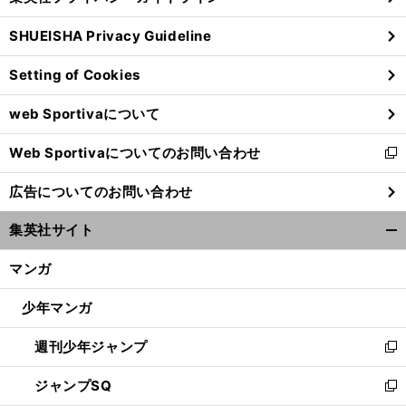
る
ウ
SHUEISHA Privacy Guideline
ィ
ン
Setting of Cookies
ド
ウ
web Sportivaについて
で
開
Web Sportivaについてのお問い合わせ
く
新
し
広告についてのお問い合わせ
い
ウ
集英社サイト
ィ
開
ン
く/
マンガ
ド
閉
ウ
じ
少年マンガ
で
る
開
週刊少年ジャンプ
く
新
し
ジャンプSQ
い
新