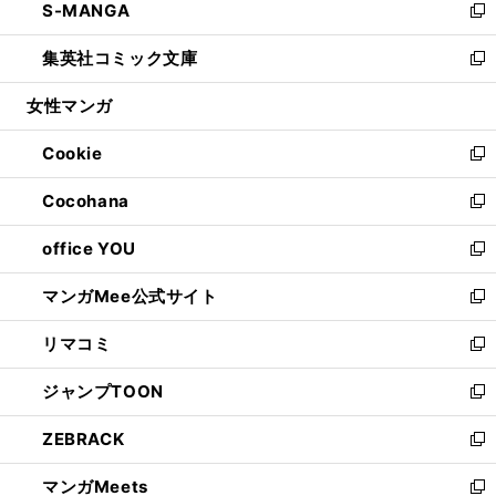
S-MANGA
く
で
ド
ィ
い
新
開
ウ
ン
ウ
し
集英社コミック文庫
く
で
ド
ィ
い
新
開
ウ
ン
ウ
し
女性マンガ
く
で
ド
ィ
い
開
ウ
ン
ウ
Cookie
く
で
ド
ィ
新
開
ウ
ン
し
Cocohana
く
で
ド
い
新
開
ウ
ウ
し
office YOU
く
で
ィ
い
新
開
ン
ウ
し
マンガMee公式サイト
く
ド
ィ
い
新
ウ
ン
ウ
し
リマコミ
で
ド
ィ
い
新
開
ウ
ン
ウ
し
ジャンプTOON
く
で
ド
ィ
い
新
開
ウ
ン
ウ
し
ZEBRACK
く
で
ド
ィ
い
新
開
ウ
ン
ウ
し
マンガMeets
く
で
ド
ィ
い
新