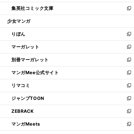
開
ウ
ン
ウ
し
集英社コミック文庫
く
で
ド
ィ
い
新
開
ウ
ン
ウ
し
少女マンガ
く
で
ド
ィ
い
開
ウ
ン
ウ
りぼん
く
で
ド
ィ
新
開
ウ
ン
し
マーガレット
く
で
ド
い
新
開
ウ
ウ
し
別冊マーガレット
く
で
ィ
い
新
開
ン
ウ
し
マンガMee公式サイト
く
ド
ィ
い
新
ウ
ン
ウ
し
リマコミ
で
ド
ィ
い
新
開
ウ
ン
ウ
し
ジャンプTOON
く
で
ド
ィ
い
新
開
ウ
ン
ウ
し
ZEBRACK
く
で
ド
ィ
い
新
開
ウ
ン
ウ
し
マンガMeets
く
で
ド
ィ
い
新
開
ウ
ン
ウ
し