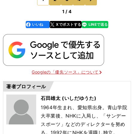
操っていまし
1 / 4
いいね
Xでポストする
LINEで送る
line
faceboo
x
k
Googleの「優先ソース」について
著者プロフィール
石田雄太 (いしだゆうた)
1964年生まれ、愛知県出身。青山学院
大卒業後、NHKに入局し、「サンデー
スポーツ」などのディレクターを努め
る。1992年にNHKを退職し独立。