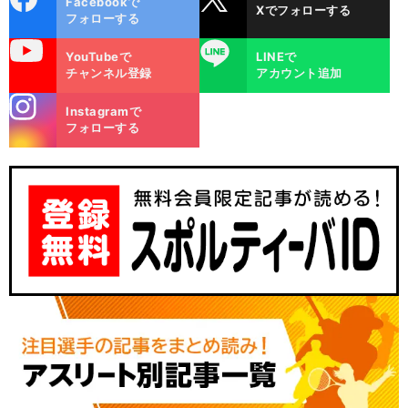
Facebookで
Xでフォローする
ok
フォローする
uTube
LINE
YouTubeで
LINEで
チャンネル登録
アカウント追加
stagra
Instagramで
m
フォローする
巨
。
前
へ