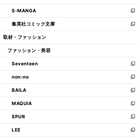
開
ウ
ン
ウ
し
S-MANGA
く
で
ド
ィ
い
新
開
ウ
ン
ウ
し
集英社コミック文庫
く
で
ド
ィ
い
新
開
ウ
ン
ウ
し
取材・ファッション
く
で
ド
ィ
い
開
ウ
ン
ウ
ファッション・美容
く
で
ド
ィ
開
ウ
ン
Seventeen
く
で
ド
新
開
ウ
し
non-no
く
で
い
新
開
ウ
し
BAILA
く
ィ
い
新
ン
ウ
し
MAQUIA
ド
ィ
い
新
ウ
ン
ウ
し
SPUR
で
ド
ィ
い
新
開
ウ
ン
ウ
し
LEE
く
で
ド
ィ
い
新
開
ウ
ン
ウ
し