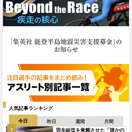
人気記事ランキング
今日
昨日
週間
月間
羽生結弦を覚醒させた「誰かの
1