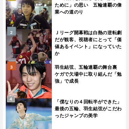
ために」の思い 五輪連覇の偉
業への道のり
Ｊリーグ開幕戦は白熱の逆転劇
2
だが観客、視聴者にとって「価
値あるイベント」になっていた
か
羽生結弦、五輪連覇の舞台裏
3
ケガで欠場中に取り組んだ「勉
強」で成長
4
「僕なりの４回転半ができた」
最後の五輪、羽生結弦がこだわ
ったジャンプの美学