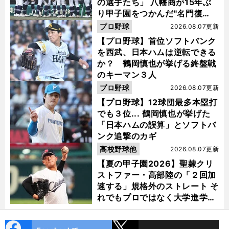
の選手たち」 八幡商が15年ぶ
り甲子園をつかんだ"名門復
活"の舞台裏
プロ野球
2026.08.07更新
【プロ野球】首位ソフトバンク
を西武、日本ハムは逆転できる
か？ 鶴岡慎也が挙げる終盤戦
のキーマン３人
プロ野球
2026.08.07更新
【プロ野球】12球団最多本塁打
でも３位... 鶴岡慎也が挙げた
「日本ハムの誤算」とソフトバ
ンク追撃のカギ
高校野球他
2026.08.07更新
【夏の甲子園2026】聖隷クリ
ストファー・高部陸の「２回加
速する」規格外のストレート そ
れでもプロではなく大学進学を
選ぶ理由
cebo
X