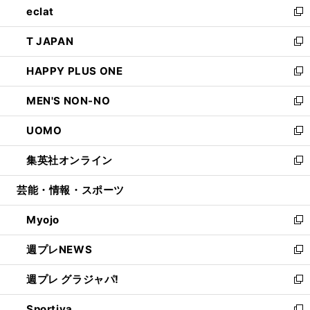
eclat
く
で
ド
ィ
い
新
開
ウ
ン
ウ
し
T JAPAN
く
で
ド
ィ
い
新
開
ウ
ン
ウ
し
HAPPY PLUS ONE
く
で
ド
ィ
い
新
開
ウ
ン
ウ
し
MEN'S NON-NO
く
で
ド
ィ
い
新
開
ウ
ン
ウ
し
UOMO
く
で
ド
ィ
い
新
開
ウ
ン
ウ
し
集英社オンライン
く
で
ド
ィ
い
新
開
ウ
ン
ウ
し
芸能・情報・スポーツ
く
で
ド
ィ
い
開
ウ
ン
ウ
Myojo
く
で
ド
ィ
新
開
ウ
ン
し
週プレNEWS
く
で
ド
い
新
開
ウ
ウ
し
週プレ グラジャパ!
く
で
ィ
い
新
開
ン
ウ
し
Sportiva
く
ド