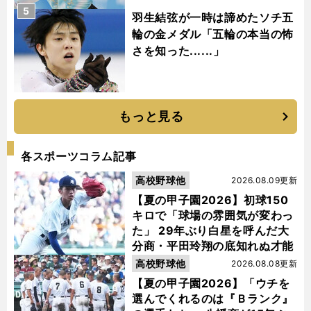
5
羽生結弦が一時は諦めたソチ五
輪の金メダル「五輪の本当の怖
さを知った......」
もっと見る
各スポーツコラム記事
高校野球他
2026.08.09更新
【夏の甲子園2026】初球150
キロで「球場の雰囲気が変わっ
た」 29年ぶり白星を呼んだ大
分商・平田玲翔の底知れぬ才能
高校野球他
2026.08.08更新
【夏の甲子園2026】「ウチを
選んでくれるのは『Ｂランク』