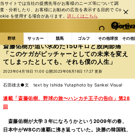
当サイトでは当社の提携先等がお客様のニーズ等について調
査・分析したり、お客様にお勧めの広告を表⽰する⽬的で Co
閉じ
okie を使⽤する場合があります。
詳しくはこちら
る
マイペ
web Sportiva (webスポルティーバ)
検索
メニュ
we
ー
野球の記事一覧
プロ野球
斎藤佑樹が追い求めた15
b
ジ
野球
サッカー
競馬
ゴルフ
その他球技
その他
ス
斎藤佑樹が追い求めた150キロと股関節痛
ポ
「このケガがピッチャーとしての未来を変え
ル
てしまったとしても、それも僕の人生」
テ
ィ
2023年04月18日 11:00 公開
2023年08月18日 17:27 更新
ー
バ
石田雄太●文 text by Ishida Yuta
photo by Sankei Visual
連載「斎藤佑樹、野球の旅〜ハンカチ王子の告白」第28
回
斎藤佑樹が大学３年になろうかという2009年の春、
日本中がWBCの連覇に沸き返っていた。決勝の韓国戦、