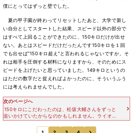
僕にとってはずっと壁でした。
夏の甲子園が終わってリセットしたあと、大学で新し
い自分としてスタートした結果、スピード以外の部分で
はすべて上回ることができたのに、150キロだけが出せ
ない。あとはスピードだけだったんです150キロを１回
でも出せば"150キロ超え"と言われるじゃないですか。そ
れは相手を圧倒する材料になりますから、そのためにス
ピードを上げたいと思っていました。149キロというの
はただの数字だと捉えればよかったのに、そういうふう
には考えられませんでした。
次のページへ
150キロにこだわったのは、松坂大輔さんをずっと
追いかけていたからなのかもしれません。ライオン
ズ時代の松坂さんは150キロの真っすぐをバンバン
投げて、スライダーもチェンジアップも自由自在に
次
1
2
3
4
のページへ