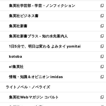
開
ウ
ン
ウ
集英社学芸部 - 学芸・ノンフィクション
く
で
ド
ィ
新
開
ウ
ン
し
集英社ビジネス書
く
で
ド
い
新
開
ウ
ウ
し
集英社新書
く
で
ィ
い
新
開
ン
ウ
し
集英社新書プラス - 知の水先案内人
く
ド
ィ
い
新
ウ
ン
ウ
し
1日5分で、明日は変わる よみタイ yomitai
で
ド
ィ
い
新
開
ウ
ン
ウ
し
kotoba
く
で
ド
ィ
い
新
開
ウ
ン
ウ
し
e!集英社
く
で
ド
ィ
い
新
開
ウ
ン
ウ
し
情報・知識＆オピニオン imidas
く
で
ド
ィ
い
新
開
ウ
ン
ウ
し
ライトノベル・ノベライズ
く
で
ド
ィ
い
開
ウ
ン
ウ
集英社Webマガジン コバルト
く
で
ド
ィ
新
開
ウ
ン
し