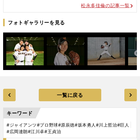
松永多佳倫の記事一覧
フォトギャラリーを見る
一覧に戻る
キーワード
#ジャイアンツ
#プロ野球
#原辰徳
#坂本勇人
#川上哲治
#巨人
#広岡達朗
#江川卓
#王貞治