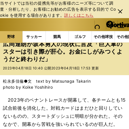
当サイトでは当社の提携先等がお客様のニーズ等について調
査・分析したり、お客様にお勧めの広告を表⽰する⽬的で Co
閉じ
okie を使⽤する場合があります。
詳しくはこちら
る
マイペ
web Sportiva (webスポルティーバ)
検索
メニュ
we
ー
野球の記事一覧
プロ野球
広岡達朗が坂本勇人の現
b
ジ
野球
サッカー
競馬
ゴルフ
その他球技
その他
ス
広岡達朗が坂本勇人の現状に言及「巨人軍の
ポ
スターは引き際が肝心。お金にしがみつくよ
ル
うだと終わりだ」
テ
ィ
2023年04月18日 10:40 公開
2023年04月18日 17:53 更新
ー
バ
松永多佳倫●文 text by Matsunaga Takarin
photo by Koike Yoshihiro
2023年のペナントレースが開幕して、各チームとも15
試合前後を消化した。対戦カードはまだひと回りしてい
ないものの、スタートダッシュに明暗が分かれた。その
なかで、開幕から苦戦を強いられているのが巨人だ。