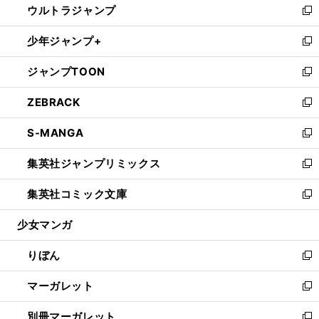
ウルトラジャンプ
く
で
ド
ィ
い
新
開
ウ
ン
ウ
し
少年ジャンプ+
く
で
ド
ィ
い
新
開
ウ
ン
ウ
し
ジャンプTOON
く
で
ド
ィ
い
新
開
ウ
ン
ウ
し
ZEBRACK
く
で
ド
ィ
い
新
開
ウ
ン
ウ
し
S-MANGA
く
で
ド
ィ
い
新
開
ウ
ン
ウ
し
集英社ジャンプリミックス
く
で
ド
ィ
い
新
開
ウ
ン
ウ
し
集英社コミック文庫
く
で
ド
ィ
い
新
開
ウ
ン
ウ
し
少女マンガ
く
で
ド
ィ
い
開
ウ
ン
ウ
りぼん
く
で
ド
ィ
新
開
ウ
ン
し
マーガレット
く
で
ド
い
新
開
ウ
ウ
し
別冊マーガレット
く
で
ィ
い