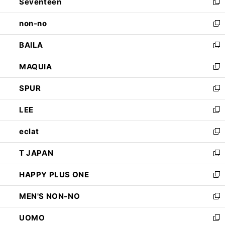
Seventeen
く
で
ド
新
開
ウ
し
non-no
く
で
い
新
開
ウ
し
BAILA
く
ィ
い
新
ン
ウ
し
MAQUIA
ド
ィ
い
新
ウ
ン
ウ
し
SPUR
で
ド
ィ
い
新
開
ウ
ン
ウ
し
LEE
く
で
ド
ィ
い
新
開
ウ
ン
ウ
し
eclat
く
で
ド
ィ
い
新
開
ウ
ン
ウ
し
T JAPAN
く
で
ド
ィ
い
新
開
ウ
ン
ウ
し
HAPPY PLUS ONE
く
で
ド
ィ
い
新
開
ウ
ン
ウ
し
MEN'S NON-NO
く
で
ド
ィ
い
新
開
ウ
ン
ウ
し
UOMO
く
で
ド
ィ
い
新