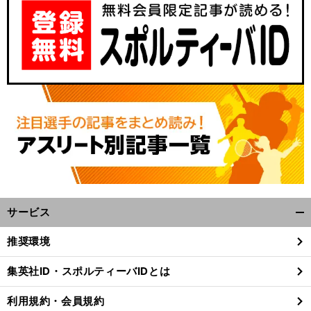
？
前
へ
0
サービス
開
く/
推奨環境
閉
じ
集英社ID・スポルティーバIDとは
る
利用規約・会員規約