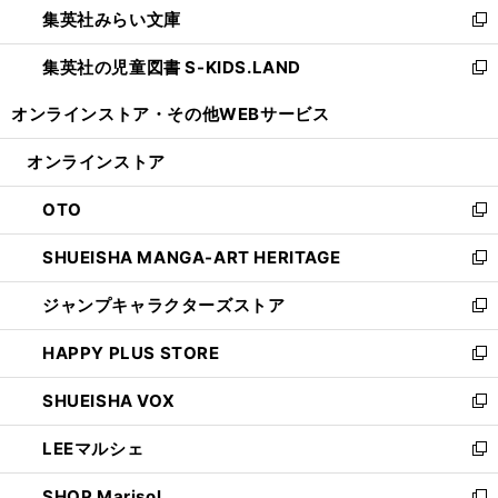
集英社みらい文庫
く
で
ド
ィ
新
開
ウ
ン
し
集英社の児童図書 S-KIDS.LAND
く
で
ド
い
新
開
ウ
ウ
し
オンラインストア・
その他WEBサービス
く
で
ィ
い
開
ン
ウ
オンラインストア
く
ド
ィ
ウ
ン
OTO
で
ド
新
開
ウ
し
SHUEISHA MANGA-ART HERITAGE
く
で
い
新
開
ウ
し
ジャンプキャラクターズストア
く
ィ
い
新
ン
ウ
し
HAPPY PLUS STORE
ド
ィ
い
新
ウ
ン
ウ
し
SHUEISHA VOX
で
ド
ィ
い
新
開
ウ
ン
ウ
し
LEEマルシェ
く
で
ド
ィ
い
新
開
ウ
ン
ウ
し
SHOP Marisol
く
で
ド