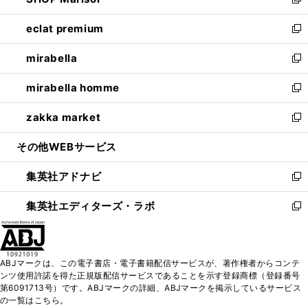
ィ
い
新
開
ウ
ン
ウ
し
eclat premium
く
で
ド
ィ
い
新
開
ウ
ン
ウ
し
mirabella
く
で
ド
ィ
い
新
開
ウ
ン
ウ
し
mirabella homme
く
で
ド
ィ
い
新
開
ウ
ン
ウ
し
zakka market
く
で
ド
ィ
い
新
開
ウ
ン
ウ
し
その他WEBサービス
く
で
ド
ィ
い
開
ウ
ン
ウ
集英社アドナビ
く
で
ド
ィ
新
開
ウ
ン
し
集英社エディターズ・ラボ
く
で
ド
い
新
開
ウ
ウ
し
く
で
ィ
い
開
ン
ウ
ABJマークは、この電子書店・電子書籍配信サービスが、著作権者からコンテ
く
ド
ィ
ンツ使用許諾を得た正規版配信サービスであることを示す登録商標（登録番号
ウ
ン
第6091713号）です。ABJマークの詳細、ABJマークを掲示しているサービス
で
ド
の一覧はこちら。