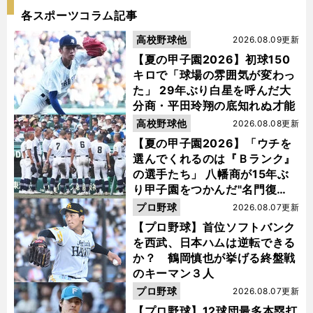
各スポーツコラム記事
高校野球他
2026.08.09更新
【夏の甲子園2026】初球150
キロで「球場の雰囲気が変わっ
た」 29年ぶり白星を呼んだ大
分商・平田玲翔の底知れぬ才能
高校野球他
2026.08.08更新
【夏の甲子園2026】「ウチを
選んでくれるのは『Ｂランク』
の選手たち」 八幡商が15年ぶ
り甲子園をつかんだ"名門復
活"の舞台裏
プロ野球
2026.08.07更新
【プロ野球】首位ソフトバンク
を西武、日本ハムは逆転できる
か？ 鶴岡慎也が挙げる終盤戦
のキーマン３人
プロ野球
2026.08.07更新
【プロ野球】12球団最多本塁打