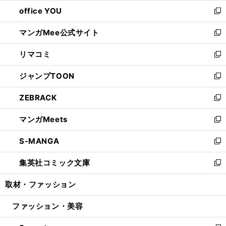
ウ
ウ
し
office YOU
く
で
ィ
い
新
開
ン
ウ
し
マンガMee公式サイト
く
ド
ィ
い
新
ウ
ン
ウ
し
リマコミ
で
ド
ィ
い
新
開
ウ
ン
ウ
し
ジャンプTOON
く
で
ド
ィ
い
新
開
ウ
ン
ウ
し
ZEBRACK
く
で
ド
ィ
い
新
開
ウ
ン
ウ
し
マンガMeets
く
で
ド
ィ
い
新
開
ウ
ン
ウ
し
S-MANGA
く
で
ド
ィ
い
新
開
ウ
ン
ウ
し
集英社コミック文庫
く
で
ド
ィ
い
新
開
ウ
ン
ウ
し
取材・ファッション
く
で
ド
ィ
い
開
ウ
ン
ウ
ファッション・美容
く
で
ド
ィ
開
ウ
ン