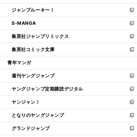
開
ウ
ン
ウ
し
ジャンプルーキー！
く
で
ド
ィ
い
新
開
ウ
ン
ウ
し
S-MANGA
く
で
ド
ィ
い
新
開
ウ
ン
ウ
し
集英社ジャンプリミックス
く
で
ド
ィ
い
新
開
ウ
ン
ウ
し
集英社コミック文庫
く
で
ド
ィ
い
新
開
ウ
ン
ウ
し
青年マンガ
く
で
ド
ィ
い
開
ウ
ン
ウ
週刊ヤングジャンプ
く
で
ド
ィ
新
開
ウ
ン
し
ヤングジャンプ定期購読デジタル
く
で
ド
い
新
開
ウ
ウ
し
ヤンジャン！
く
で
ィ
い
新
開
ン
ウ
し
となりのヤングジャンプ
く
ド
ィ
い
新
ウ
ン
ウ
し
グランドジャンプ
で
ド
ィ
い
新
開
ウ
ン
ウ
し