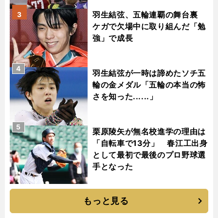
羽生結弦、五輪連覇の舞台裏
3
ケガで欠場中に取り組んだ「勉
強」で成長
4
羽生結弦が一時は諦めたソチ五
輪の金メダル「五輪の本当の怖
さを知った......」
5
栗原陵矢が無名校進学の理由は
「自転車で13分」 春江工出身
として最初で最後のプロ野球選
手となった
もっと見る