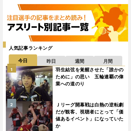
人気記事ランキング
今日
昨日
週間
月間
羽生結弦を覚醒させた「誰かの
1
ために」の思い 五輪連覇の偉
業への道のり
Ｊリーグ開幕戦は白熱の逆転劇
2
だが観客、視聴者にとって「価
値あるイベント」になっていた
か