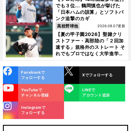
でも３位... 鶴岡慎也が挙げた
「日本ハムの誤算」とソフトバ
ンク追撃のカギ
高校野球他
2026.08.07更新
【夏の甲子園2026】聖隷クリ
ストファー・高部陸の「２回加
速する」規格外のストレート そ
れでもプロではなく大学進学を
選ぶ理由
cebo
X
Facebookで
Xでフォローする
ok
フォローする
uTube
LINE
YouTubeで
LINEで
チャンネル登録
アカウント追加
stagra
Instagramで
m
フォローする