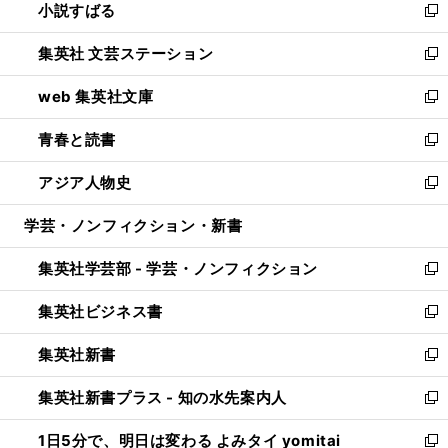
小説すばる
く
で
い
新
開
ウ
し
集英社 文芸ステーション
く
ィ
い
新
ン
ウ
し
web 集英社文庫
ド
ィ
い
新
ウ
ン
ウ
し
青春と読書
で
ド
ィ
い
新
開
ウ
ン
ウ
し
アジア人物史
く
で
ド
ィ
い
新
開
ウ
ン
ウ
し
学芸・ノンフィクション・新書
く
で
ド
ィ
い
開
ウ
ン
ウ
集英社学芸部 - 学芸・ノンフィクション
く
で
ド
ィ
新
開
ウ
ン
し
集英社ビジネス書
く
で
ド
い
新
開
ウ
ウ
し
集英社新書
く
で
ィ
い
新
開
ン
ウ
し
集英社新書プラス - 知の水先案内人
く
ド
ィ
い
新
ウ
ン
ウ
し
1日5分で、明日は変わる よみタイ yomitai
で
ド
ィ
い
新