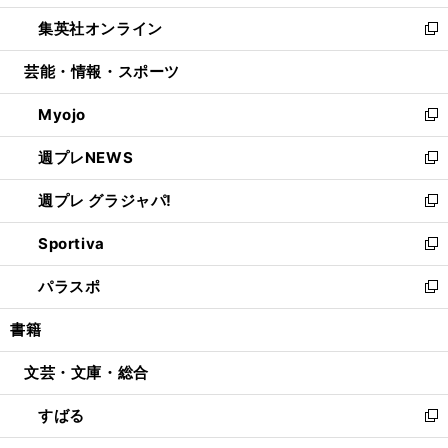
開
ウ
ン
ウ
し
集英社オンライン
く
で
ド
ィ
い
新
開
ウ
ン
ウ
し
芸能・情報・スポーツ
く
で
ド
ィ
い
開
ウ
ン
ウ
Myojo
く
で
ド
ィ
新
開
ウ
ン
し
週プレNEWS
く
で
ド
い
新
開
ウ
ウ
し
週プレ グラジャパ!
く
で
ィ
い
新
開
ン
ウ
し
Sportiva
く
ド
ィ
い
新
ウ
ン
ウ
し
パラスポ
で
ド
ィ
い
新
開
ウ
ン
ウ
し
書籍
く
で
ド
ィ
い
開
ウ
ン
ウ
文芸・文庫・総合
く
で
ド
ィ
開
ウ
ン
すばる
く
で
ド
新
開
ウ
し