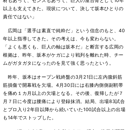
材もあって、センスもあって、巨人の屋台骨として10年
以上も支えてきた。現状について、決して坂本ひとりの
責任ではない」
広岡は「選手は素直で純粋だ」という信念のもと、40
年以上指導してきた。その考えは、今も変わらない。
「よくも悪くも、巨人の軸は坂本だ」と断言する広岡の
根拠は、昨年、坂本がケガにより戦列を離れた時、チー
ムがガタガタになったのを見て強く思ったという。
昨年、坂本はオープン戦終盤の3月21日に左内腹斜筋
筋損傷で開幕戦を欠場。4月30日には右膝内側側副靭帯
を痛め１カ月以上の欠場となる。その後、復帰したが７
月７日に今度は腰痛により登録抹消。結局、出場83試合
とプロ入り2年目以降から続いていた100試合以上の出場
も14年でストップした。