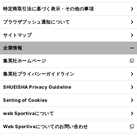
特定商取引法に基づく表示・その他の事項
ブラウザプッシュ通知について
サイトマップ
企業情報
開
く/
集英社ホームページ
新
閉
し
じ
集英社プライバシーガイドライン
い
る
ウ
SHUEISHA Privacy Guideline
ィ
ン
Setting of Cookies
ド
ウ
web Sportivaについて
で
開
Web Sportivaについてのお問い合わせ
く
新
し