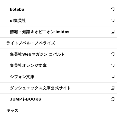
開
ウ
ン
ウ
し
kotoba
く
で
ド
ィ
い
新
開
ウ
ン
ウ
し
e!集英社
く
で
ド
ィ
い
新
開
ウ
ン
ウ
し
情報・知識＆オピニオン imidas
く
で
ド
ィ
い
新
開
ウ
ン
ウ
し
ライトノベル・ノベライズ
く
で
ド
ィ
い
開
ウ
ン
ウ
集英社Webマガジン コバルト
く
で
ド
ィ
新
開
ウ
ン
し
集英社オレンジ文庫
く
で
ド
い
新
開
ウ
ウ
し
シフォン文庫
く
で
ィ
い
新
開
ン
ウ
し
ダッシュエックス文庫公式サイト
く
ド
ィ
い
新
ウ
ン
ウ
し
JUMP j-BOOKS
で
ド
ィ
い
新
開
ウ
ン
ウ
し
キッズ
く
で
ド
ィ
い
開
ウ
ン
ウ