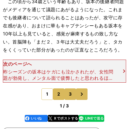
この頃から34歳という年齢もあり、坂本の後継者問題
がメディアを通じて議題にあがるようになった。これま
でも後継者について語られることはあったが、攻守に存
在感があり、おまけに華もキャプテンシーもある坂本を
10年以上も見ていると、感覚が麻痺するもの致し方な
い。首脳陣も「まだ２、３年は大丈夫だろう」と、タカ
をくくっていた部分があったのが正直なところだろう。
次のページへ
昨シーズンの坂本はケガにも泣かされたが、女性問
題が勃発し、メンタル面で疲弊したと思われるほど
SNSで大紛糾したことは記憶に新しい。この件につ
いて、広岡はフロントの責任だとまくし立てた。
次
1
2
3
のページへ
「独身である坂
1 / 3
いいね
Xでポストする
LINEで送る
line
faceboo
x
k