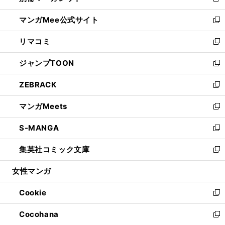
新
開
ン
ウ
し
マンガMee公式サイト
く
ド
ィ
い
新
ウ
ン
ウ
し
リマコミ
で
ド
ィ
い
新
開
ウ
ン
ウ
し
ジャンプTOON
く
で
ド
ィ
い
新
開
ウ
ン
ウ
し
ZEBRACK
く
で
ド
ィ
い
新
開
ウ
ン
ウ
し
マンガMeets
く
で
ド
ィ
い
新
開
ウ
ン
ウ
し
S-MANGA
く
で
ド
ィ
い
新
開
ウ
ン
ウ
し
集英社コミック文庫
く
で
ド
ィ
い
新
開
ウ
ン
ウ
し
女性マンガ
く
で
ド
ィ
い
開
ウ
ン
ウ
Cookie
く
で
ド
ィ
新
開
ウ
ン
し
Cocohana
く
で
ド
い
新
開