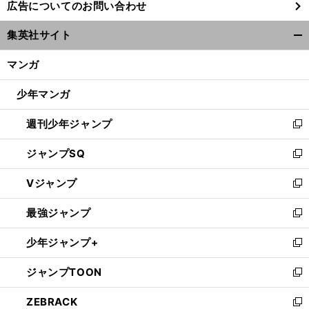
広告についてのお問い合わせ
い
ウ
集英社サイト
ィ
開
ン
く/
マンガ
ド
閉
ウ
じ
少年マンガ
で
る
開
週刊少年ジャンプ
く
新
し
ジャンプSQ
い
新
ウ
し
Vジャンプ
ィ
い
新
ン
ウ
し
最強ジャンプ
ド
ィ
い
新
ウ
ン
ウ
し
少年ジャンプ+
で
ド
ィ
い
新
開
ウ
ン
ウ
し
ジャンプTOON
く
で
ド
ィ
い
新
開
ウ
ン
ウ
し
ZEBRACK
く
で
ド
ィ
い
新