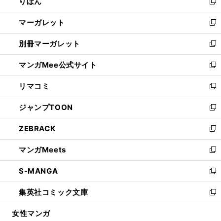
りぼん
く
で
ド
ィ
新
開
ウ
ン
し
マーガレット
く
で
ド
い
新
開
ウ
ウ
し
別冊マーガレット
く
で
ィ
い
新
開
ン
ウ
し
マンガMee公式サイト
く
ド
ィ
い
新
ウ
ン
ウ
し
リマコミ
で
ド
ィ
い
新
開
ウ
ン
ウ
し
ジャンプTOON
く
で
ド
ィ
い
新
開
ウ
ン
ウ
し
ZEBRACK
く
で
ド
ィ
い
新
開
ウ
ン
ウ
し
マンガMeets
く
で
ド
ィ
い
新
開
ウ
ン
ウ
し
S-MANGA
く
で
ド
ィ
い
新
開
ウ
ン
ウ
し
集英社コミック文庫
く
で
ド
ィ
い
新
開
ウ
ン
ウ
し
女性マンガ
く
で
ド
ィ
い