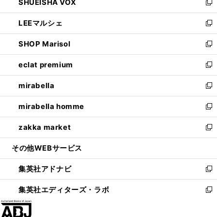
SHUEISHA VOX
で
ド
ィ
い
新
開
ウ
ン
ウ
し
LEEマルシェ
く
で
ド
ィ
い
新
開
ウ
ン
ウ
し
SHOP Marisol
く
で
ド
ィ
い
新
開
ウ
ン
ウ
し
eclat premium
く
で
ド
ィ
い
新
開
ウ
ン
ウ
し
mirabella
く
で
ド
ィ
い
新
開
ウ
ン
ウ
し
mirabella homme
く
で
ド
ィ
い
新
開
ウ
ン
ウ
し
zakka market
く
で
ド
ィ
い
新
開
ウ
ン
ウ
し
その他WEBサービス
く
で
ド
ィ
い
開
ウ
ン
ウ
集英社アドナビ
く
で
ド
ィ
新
開
ウ
ン
し
集英社エディターズ・ラボ
く
で
ド
い
新
開
ウ
ウ
し
く
で
ィ
い