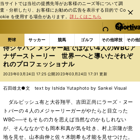
当サイトでは当社の提携先等がお客様のニーズ等について調
査・分析したり、お客様にお勧めの広告を表⽰する⽬的で Co
閉じ
okie を使⽤する場合があります。
詳しくはこちら
る
マイペ
web Sportiva (webスポルティーバ)
検索
メニュ
we
ー
野球の記事一覧
プロ野球
侍ジャパン メジャー組で
b
ジ
野球
サッカー
競馬
ゴルフ
その他球技
その他
ス
侍ジャパン メジャー組ではない4人のWBCア
ポ
ナザーストーリー 世界一へと導いたそれぞ
ル
れのプロフェッショナル
テ
ィ
2023年03月24日 17:25 公開
2023年03月24日 17:31 更新
ー
バ
石田雄太●文 text by Ishida Yuta
photo by Sankei Visual
ダルビッシュ有と大谷翔平、吉田正尚にラーズ・ヌー
トバーの４人のメジャーリーガーがやたらと目立った
WBC──そもそもの力を思えば当然なのかもしれない
が、そんななかでも岡本和真が気を吐き、村上宗隆が意
地を見せ、山本由伸と佐々木朗希も才能を見せつけた。