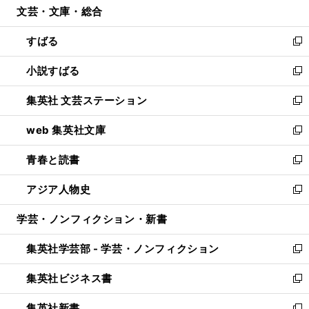
文芸・文庫・総合
く
で
ド
ィ
開
ウ
ン
すばる
く
で
ド
新
開
ウ
し
小説すばる
く
で
い
新
開
ウ
し
集英社 文芸ステーション
く
ィ
い
新
ン
ウ
し
web 集英社文庫
ド
ィ
い
新
ウ
ン
ウ
し
青春と読書
で
ド
ィ
い
新
開
ウ
ン
ウ
し
アジア人物史
く
で
ド
ィ
い
新
開
ウ
ン
ウ
し
学芸・ノンフィクション・新書
く
で
ド
ィ
い
開
ウ
ン
ウ
集英社学芸部 - 学芸・ノンフィクション
く
で
ド
ィ
新
開
ウ
ン
し
集英社ビジネス書
く
で
ド
い
新
開
ウ
ウ
し
集英社新書
く
で