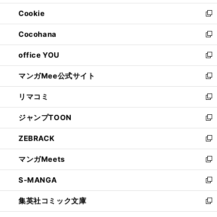
開
ウ
ン
ウ
Cookie
く
で
ド
ィ
新
開
ウ
ン
し
Cocohana
く
で
ド
い
新
開
ウ
ウ
し
office YOU
く
で
ィ
い
新
開
ン
ウ
し
マンガMee公式サイト
く
ド
ィ
い
新
ウ
ン
ウ
し
リマコミ
で
ド
ィ
い
新
開
ウ
ン
ウ
し
ジャンプTOON
く
で
ド
ィ
い
新
開
ウ
ン
ウ
し
ZEBRACK
く
で
ド
ィ
い
新
開
ウ
ン
ウ
し
マンガMeets
く
で
ド
ィ
い
新
開
ウ
ン
ウ
し
S-MANGA
く
で
ド
ィ
い
新
開
ウ
ン
ウ
し
集英社コミック文庫
く
で
ド
ィ
い
新
開
ウ
ン
ウ
し