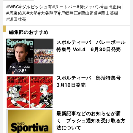
#WBC
#ダルビッシュ有
#ヌートバー
#侍ジャパン
#吉田正尚
#周東佑京
#大勢
#大谷翔平
#戸郷翔正
#栗山監督
#栗山英樹
#源田壮亮
編集部のおすすめ
スポルティーバ バレーボール
特集号 Vol.4 6月30日発売
スポルティーバ 部活特集号
3月16日発売
最新記事などのお知らせが届
く プッシュ通知を受け取る方
法について