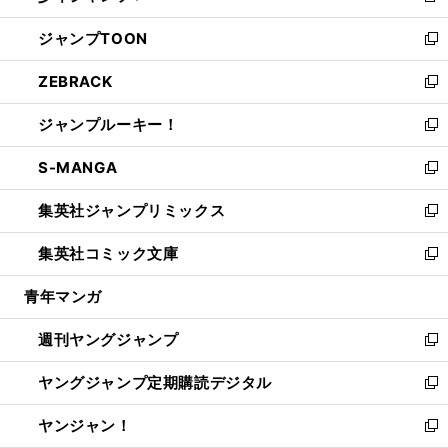
開
ウ
ン
ウ
し
ジャンプTOON
く
で
ド
ィ
い
新
開
ウ
ン
ウ
し
ZEBRACK
く
で
ド
ィ
い
新
開
ウ
ン
ウ
し
ジャンプルーキー！
く
で
ド
ィ
い
新
開
ウ
ン
ウ
し
S-MANGA
く
で
ド
ィ
い
新
開
ウ
ン
ウ
し
集英社ジャンプリミックス
く
で
ド
ィ
い
新
開
ウ
ン
ウ
し
集英社コミック文庫
く
で
ド
ィ
い
新
開
ウ
ン
ウ
し
青年マンガ
く
で
ド
ィ
い
開
ウ
ン
ウ
週刊ヤングジャンプ
く
で
ド
ィ
新
開
ウ
ン
し
ヤングジャンプ定期購読デジタル
く
で
ド
い
新
開
ウ
ウ
し
ヤンジャン！
く
で
ィ
い
新
開