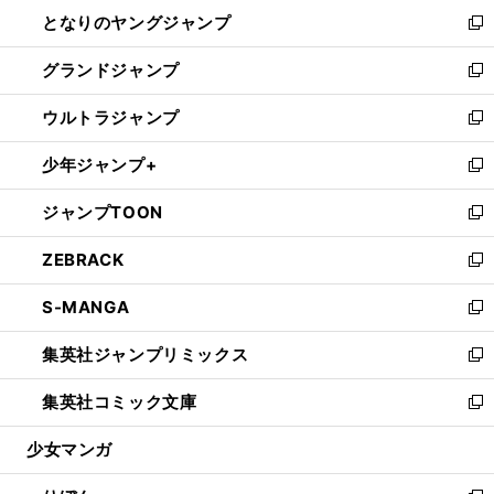
ン
ウ
し
となりのヤングジャンプ
く
ド
ィ
い
新
ウ
ン
ウ
し
グランドジャンプ
で
ド
ィ
い
新
開
ウ
ン
ウ
し
ウルトラジャンプ
く
で
ド
ィ
い
新
開
ウ
ン
ウ
し
少年ジャンプ+
く
で
ド
ィ
い
新
開
ウ
ン
ウ
し
ジャンプTOON
く
で
ド
ィ
い
新
開
ウ
ン
ウ
し
ZEBRACK
く
で
ド
ィ
い
新
開
ウ
ン
ウ
し
S-MANGA
く
で
ド
ィ
い
新
開
ウ
ン
ウ
し
集英社ジャンプリミックス
く
で
ド
ィ
い
新
開
ウ
ン
ウ
し
集英社コミック文庫
く
で
ド
ィ
い
新
開
ウ
ン
ウ
し
少女マンガ
く
で
ド
ィ
い
開
ウ
ン
ウ