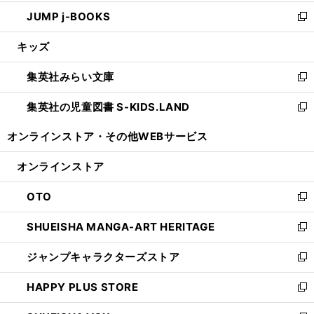
ウ
ン
ウ
し
JUMP j-BOOKS
で
ド
ィ
い
新
開
ウ
ン
ウ
し
キッズ
く
で
ド
ィ
い
開
ウ
ン
ウ
集英社みらい文庫
く
で
ド
ィ
新
開
ウ
ン
し
集英社の児童図書 S-KIDS.LAND
く
で
ド
い
新
開
ウ
ウ
し
オンラインストア・
その他WEBサービス
く
で
ィ
い
開
ン
ウ
オンラインストア
く
ド
ィ
ウ
ン
OTO
で
ド
新
開
ウ
し
SHUEISHA MANGA-ART HERITAGE
く
で
い
新
開
ウ
し
ジャンプキャラクターズストア
く
ィ
い
新
ン
ウ
し
HAPPY PLUS STORE
ド
ィ
い
新
ウ
ン
ウ
し