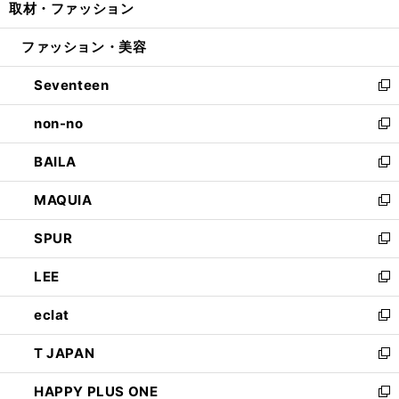
取材・ファッション
く
で
ド
ィ
い
開
ウ
ン
ウ
ファッション・美容
く
で
ド
ィ
開
ウ
ン
Seventeen
く
で
ド
新
開
ウ
し
non-no
く
で
い
新
開
ウ
し
BAILA
く
ィ
い
新
ン
ウ
し
MAQUIA
ド
ィ
い
新
ウ
ン
ウ
し
SPUR
で
ド
ィ
い
新
開
ウ
ン
ウ
し
LEE
く
で
ド
ィ
い
新
開
ウ
ン
ウ
し
eclat
く
で
ド
ィ
い
新
開
ウ
ン
ウ
し
T JAPAN
く
で
ド
ィ
い
新
開
ウ
ン
ウ
し
HAPPY PLUS ONE
く
で
ド
ィ
い
新