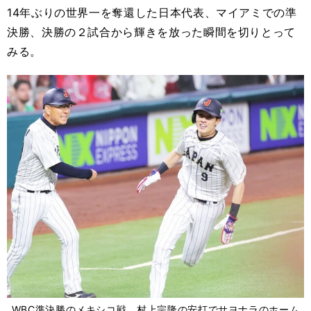
14年ぶりの世界一を奪還した日本代表、マイアミでの準
決勝、決勝の２試合から輝きを放った瞬間を切りとって
みる。
WBC準決勝のメキシコ戦、村上宗隆の安打でサヨナラのホーム