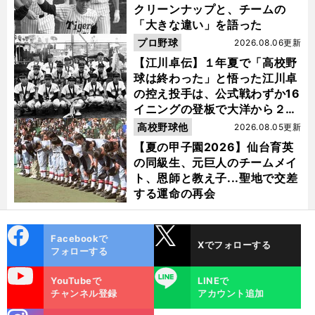
クリーンナップと、チームの
「大きな違い」を語った
プロ野球
2026.08.06更新
【江川卓伝】１年夏で「高校野
球は終わった」と悟った江川卓
の控え投手は、公式戦わずか16
イニングの登板で大洋から２位
指名を受けた
高校野球他
2026.08.05更新
【夏の甲子園2026】仙台育英
の同級生、元巨人のチームメイ
ト、恩師と教え子...聖地で交差
する運命の再会
cebo
X
Facebookで
Xでフォローする
ok
フォローする
uTube
LINE
YouTubeで
LINEで
チャンネル登録
アカウント追加