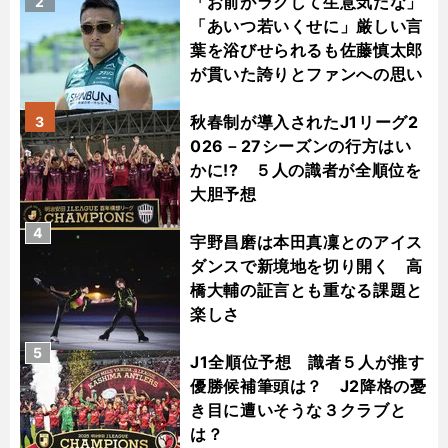
「お前がラクして生意気だな」
2
「あいつ若いくせに」厳しい言
葉を浴びせられるも佐藤慎太郎
が貫いた誇りとファンへの思い
秋春制が導入されたJ1リーグ2
3
026－27シーズンの行方はい
かに!? ５人の識者が全順位を
大胆予想
4
宇野昌磨は本田真凜とのアイス
ダンスで新境地を切り開く 高
橋大輔の証言とも重なる課題と
楽しさ
5
J1全順位予想 識者５人が推す
優勝候補筆頭は？ J2降格の憂
き目に遭いそうな３クラブと
は？