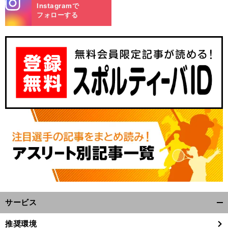
stagra
Instagramで
m
フォローする
」
.
・
前
へ
サービス
開
く/
推奨環境