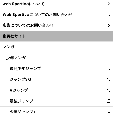
web Sportivaについて
で
開
Web Sportivaについてのお問い合わせ
く
新
し
広告についてのお問い合わせ
い
ウ
集英社サイト
ィ
開
ン
く/
マンガ
ド
閉
ウ
じ
少年マンガ
で
る
開
週刊少年ジャンプ
く
新
し
ジャンプSQ
い
新
ウ
し
Vジャンプ
ィ
い
新
ン
ウ
し
最強ジャンプ
ド
ィ
い
新
ウ
ン
ウ
し
少年ジャンプ+
で
ド
ィ
い
新