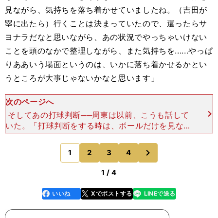
見ながら、気持ちを落ち着かせていましたね。（吉田が
塁に出たら）行くことは決まっていたので、還ったらサ
ヨナラだなと思いながら、あの状況でやっちゃいけない
ことを頭のなかで整理しながら、また気持ちを......やっぱ
りああいう場面というのは、いかに落ち着かせるかとい
うところが大事じゃないかなと思います」
次のページへ
そしてあの打球判断──周東は以前、こうも話して
いた。「打球判断をする時は、ボールだけを見ない
ようにして、打球が飛んだ方向を見ています。とく
にセンターから左へ飛んだ打球は走っていく方向の
次
1
2
3
4
のページへ
先になりますか
1 / 4
いいね
Xでポストする
LINEで送る
line
faceboo
x
k