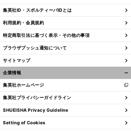
閉
じ
集英社ID・スポルティーバIDとは
る
利用規約・会員規約
特定商取引法に基づく表示・その他の事項
ブラウザプッシュ通知について
サイトマップ
企業情報
開
く/
集英社ホームページ
新
閉
し
じ
集英社プライバシーガイドライン
い
る
ウ
SHUEISHA Privacy Guideline
ィ
ン
Setting of Cookies
ド
ウ