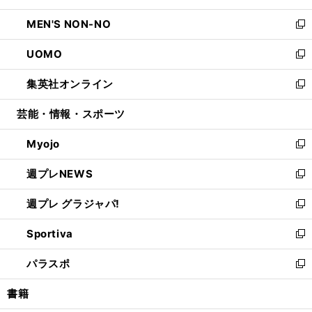
開
ウ
ン
ウ
し
MEN'S NON-NO
く
で
ド
ィ
い
新
開
ウ
ン
ウ
し
UOMO
く
で
ド
ィ
い
新
開
ウ
ン
ウ
し
集英社オンライン
く
で
ド
ィ
い
新
開
ウ
ン
ウ
し
芸能・情報・スポーツ
く
で
ド
ィ
い
開
ウ
ン
ウ
Myojo
く
で
ド
ィ
新
開
ウ
ン
し
週プレNEWS
く
で
ド
い
新
開
ウ
ウ
し
週プレ グラジャパ!
く
で
ィ
い
新
開
ン
ウ
し
Sportiva
く
ド
ィ
い
新
ウ
ン
ウ
し
パラスポ
で
ド
ィ
い
新
開
ウ
ン
ウ
し
書籍
く
で
ド
ィ
い
開
ウ
ン
ウ