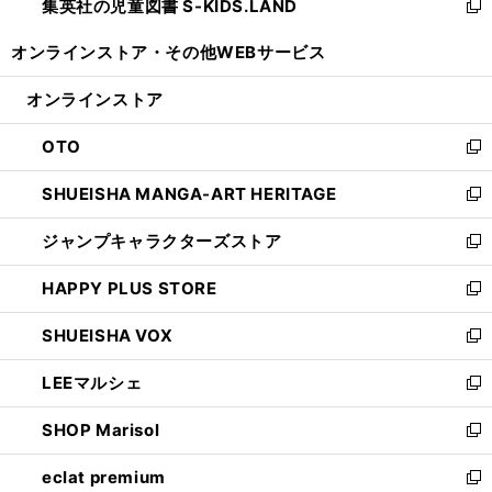
集英社の児童図書 S-KIDS.LAND
く
で
ド
い
新
開
ウ
ウ
し
オンラインストア・
その他WEBサービス
く
で
ィ
い
開
ン
ウ
オンラインストア
く
ド
ィ
ウ
ン
OTO
で
ド
新
開
ウ
し
SHUEISHA MANGA-ART HERITAGE
く
で
い
新
開
ウ
し
ジャンプキャラクターズストア
く
ィ
い
新
ン
ウ
し
HAPPY PLUS STORE
ド
ィ
い
新
ウ
ン
ウ
し
SHUEISHA VOX
で
ド
ィ
い
新
開
ウ
ン
ウ
し
LEEマルシェ
く
で
ド
ィ
い
新
開
ウ
ン
ウ
し
SHOP Marisol
く
で
ド
ィ
い
新
開
ウ
ン
ウ
し
eclat premium
く
で
ド
ィ
い
新