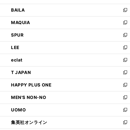
開
ウ
し
BAILA
く
ィ
い
新
ン
ウ
し
MAQUIA
ド
ィ
い
新
ウ
ン
ウ
し
SPUR
で
ド
ィ
い
新
開
ウ
ン
ウ
し
LEE
く
で
ド
ィ
い
新
開
ウ
ン
ウ
し
eclat
く
で
ド
ィ
い
新
開
ウ
ン
ウ
し
T JAPAN
く
で
ド
ィ
い
新
開
ウ
ン
ウ
し
HAPPY PLUS ONE
く
で
ド
ィ
い
新
開
ウ
ン
ウ
し
MEN'S NON-NO
く
で
ド
ィ
い
新
開
ウ
ン
ウ
し
UOMO
く
で
ド
ィ
い
新
開
ウ
ン
ウ
し
集英社オンライン
く
で
ド
ィ
い
新
開
ウ
ン
ウ
し