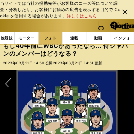
当サイトでは当社の提携先等がお客様のニーズ等について調
査・分析したり、お客様にお勧めの広告を表⽰する⽬的で Co
閉じ
okie を使⽤する場合があります。
詳しくはこちら
る
マイペ
web Sportiva (webスポルティーバ)
検索
メニュ
we
ー
フォトギャラリー
もし40年前にWBCがあったなら..
b
ジ
の他競技
モーター
フォト
連載
動画
インフォ
ス
もし40年前にWBCがあったなら... 侍ジャパ
ポ
ンのメンバーはどうなる？
ル
テ
2023年03月21日 14:50 公開
2023年03月21日 14:51 更新
ィ
ー
バ
次へ