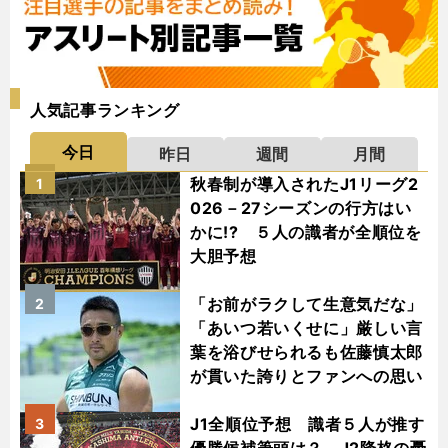
人気記事ランキング
今日
昨日
週間
月間
秋春制が導入されたJ1リーグ2
1
026－27シーズンの行方はい
かに!? ５人の識者が全順位を
大胆予想
「お前がラクして生意気だな」
2
「あいつ若いくせに」厳しい言
葉を浴びせられるも佐藤慎太郎
が貫いた誇りとファンへの思い
J1全順位予想 識者５人が推す
3
優勝候補筆頭は？ J2降格の憂