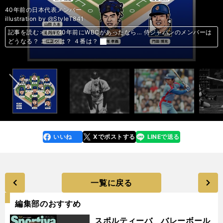
40年前の日本代表メンバー
illustration by @StyleT841
記事を読む＞もし40年前にWBCがあったなら… 侍ジャパンのメンバーは
どうなる？ エースは？ ４番は？
前へ
いいね
Xでポストする
LINEで送る
line
faceboo
x
k
一覧に戻る
編集部のおすすめ
スポルティーバ バレーボール