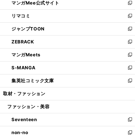
マンガMee公式サイト
く
ド
ィ
い
新
ウ
ン
ウ
し
リマコミ
で
ド
ィ
い
新
開
ウ
ン
ウ
し
ジャンプTOON
く
で
ド
ィ
い
新
開
ウ
ン
ウ
し
ZEBRACK
く
で
ド
ィ
い
新
開
ウ
ン
ウ
し
マンガMeets
く
で
ド
ィ
い
新
開
ウ
ン
ウ
し
S-MANGA
く
で
ド
ィ
い
新
開
ウ
ン
ウ
し
集英社コミック文庫
く
で
ド
ィ
い
新
開
ウ
ン
ウ
し
取材・ファッション
く
で
ド
ィ
い
開
ウ
ン
ウ
ファッション・美容
く
で
ド
ィ
開
ウ
ン
Seventeen
く
で
ド
新
開
ウ
し
non-no
く
で
い
新