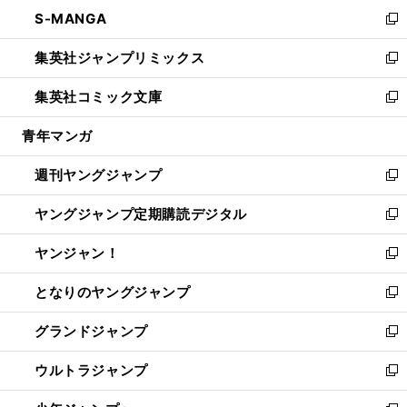
ン
ウ
し
S-MANGA
く
で
ド
ィ
い
新
開
ウ
ン
ウ
し
集英社ジャンプリミックス
く
で
ド
ィ
い
新
開
ウ
ン
ウ
し
集英社コミック文庫
く
で
ド
ィ
い
新
開
ウ
ン
ウ
し
青年マンガ
く
で
ド
ィ
い
開
ウ
ン
ウ
週刊ヤングジャンプ
く
で
ド
ィ
新
開
ウ
ン
し
ヤングジャンプ定期購読デジタル
く
で
ド
い
新
開
ウ
ウ
し
ヤンジャン！
く
で
ィ
い
新
開
ン
ウ
し
となりのヤングジャンプ
く
ド
ィ
い
新
ウ
ン
ウ
し
グランドジャンプ
で
ド
ィ
い
新
開
ウ
ン
ウ
し
ウルトラジャンプ
く
で
ド
ィ
い
新
開
ウ
ン
ウ
し