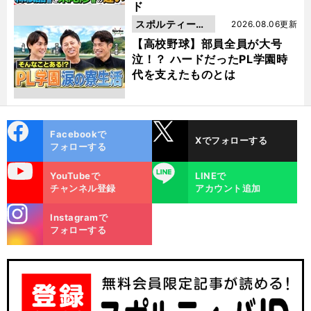
ド
スポルティーバ
2026.08.06更新
動画
【高校野球】部員全員が大号
泣！？ ハードだったPL学園時
代を支えたものとは
cebo
X
Facebookで
Xでフォローする
ok
フォローする
uTube
LINE
YouTubeで
LINEで
チャンネル登録
アカウント追加
stagra
Instagramで
m
フォローする