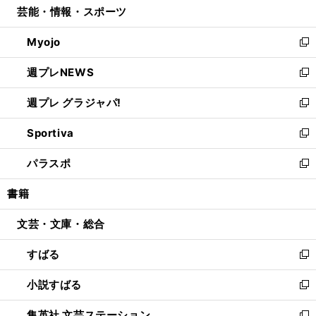
芸能・情報・スポーツ
く
で
ド
ィ
い
開
ウ
ン
ウ
Myojo
く
で
ド
ィ
新
開
ウ
ン
し
週プレNEWS
く
で
ド
い
新
開
ウ
ウ
し
週プレ グラジャパ!
く
で
ィ
い
新
開
ン
ウ
し
Sportiva
く
ド
ィ
い
新
ウ
ン
ウ
し
パラスポ
で
ド
ィ
い
新
開
ウ
ン
ウ
し
書籍
く
で
ド
ィ
い
開
ウ
ン
ウ
文芸・文庫・総合
く
で
ド
ィ
開
ウ
ン
すばる
く
で
ド
新
開
ウ
し
小説すばる
く
で
い
新
開
ウ
し
集英社 文芸ステーション
く