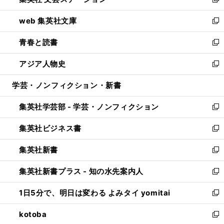
ィ
い
新
ン
ウ
し
web 集英社文庫
ド
ィ
い
新
ウ
ン
ウ
し
青春と読書
で
ド
ィ
い
新
開
ウ
ン
ウ
し
アジア人物史
く
で
ド
ィ
い
新
開
ウ
ン
ウ
し
学芸・ノンフィクション・新書
く
で
ド
ィ
い
開
ウ
ン
ウ
集英社学芸部 - 学芸・ノンフィクション
く
で
ド
ィ
新
開
ウ
ン
し
集英社ビジネス書
く
で
ド
い
新
開
ウ
ウ
し
集英社新書
く
で
ィ
い
新
開
ン
ウ
し
集英社新書プラス - 知の水先案内人
く
ド
ィ
い
新
ウ
ン
ウ
し
1日5分で、明日は変わる よみタイ yomitai
で
ド
ィ
い
新
開
ウ
ン
ウ
し
kotoba
く
で
ド
ィ
い
新