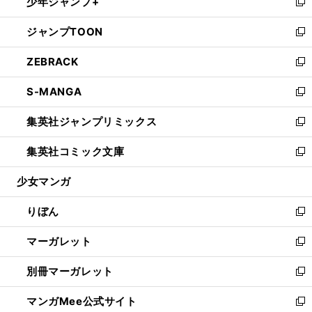
少年ジャンプ+
く
で
ド
ィ
い
新
開
ウ
ン
ウ
し
ジャンプTOON
く
で
ド
ィ
い
新
開
ウ
ン
ウ
し
ZEBRACK
く
で
ド
ィ
い
新
開
ウ
ン
ウ
し
S-MANGA
く
で
ド
ィ
い
新
開
ウ
ン
ウ
し
集英社ジャンプリミックス
く
で
ド
ィ
い
新
開
ウ
ン
ウ
し
集英社コミック文庫
く
で
ド
ィ
い
新
開
ウ
ン
ウ
し
少女マンガ
く
で
ド
ィ
い
開
ウ
ン
ウ
りぼん
く
で
ド
ィ
新
開
ウ
ン
し
マーガレット
く
で
ド
い
新
開
ウ
ウ
し
別冊マーガレット
く
で
ィ
い
新
開
ン
ウ
し
マンガMee公式サイト
く
ド
ィ
い
新