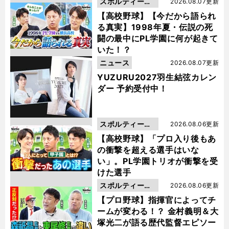
スポルティーバ
2026.08.07更新
動画
【高校野球】【今だから語られ
る真実】1998年夏・伝説の死
闘の最中にPL学園に何が起きて
いた！？
ニュース
2026.08.07更新
YUZURU2027羽生結弦カレン
ダー 予約受付中！
スポルティーバ
2026.08.06更新
動画
【高校野球】「プロ入り後もあ
の衝撃を超える選手はいな
い」。PL学園トリオが衝撃を受
けた選手
スポルティーバ
2026.08.06更新
動画
【プロ野球】指揮官によってチ
ームが変わる！？ 金村義明＆大
塚光二が語る歴代監督エピソー