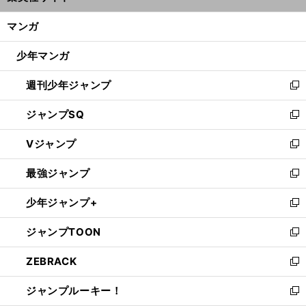
開
ン
く/
マンガ
ド
閉
ウ
じ
少年マンガ
で
る
開
週刊少年ジャンプ
く
新
し
ジャンプSQ
い
新
ウ
し
Vジャンプ
ィ
い
新
ン
ウ
し
最強ジャンプ
ド
ィ
い
新
ウ
ン
ウ
し
少年ジャンプ+
で
ド
ィ
い
新
開
ウ
ン
ウ
し
ジャンプTOON
く
で
ド
ィ
い
新
開
ウ
ン
ウ
し
ZEBRACK
く
で
ド
ィ
い
新
開
ウ
ン
ウ
し
ジャンプルーキー！
く
で
ド
ィ
い
新
開
ウ