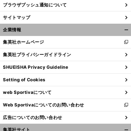
ブラウザプッシュ通知について
サイトマップ
企業情報
開
く/
集英社ホームページ
新
閉
し
じ
集英社プライバシーガイドライン
い
る
ウ
SHUEISHA Privacy Guideline
ィ
ン
Setting of Cookies
ド
ウ
web Sportivaについて
で
開
Web Sportivaについてのお問い合わせ
く
新
し
広告についてのお問い合わせ
い
ウ
集英社サイト
ィ