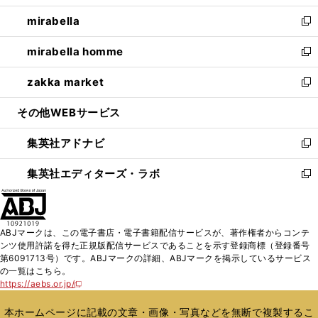
開
ウ
ン
ウ
し
mirabella
く
で
ド
ィ
い
新
開
ウ
ン
ウ
し
mirabella homme
く
で
ド
ィ
い
新
開
ウ
ン
ウ
し
zakka market
く
で
ド
ィ
い
新
開
ウ
ン
ウ
し
その他WEBサービス
く
で
ド
ィ
い
開
ウ
ン
ウ
集英社アドナビ
く
で
ド
ィ
新
開
ウ
ン
し
集英社エディターズ・ラボ
く
で
ド
い
新
開
ウ
ウ
し
く
で
ィ
い
開
ン
ウ
ABJマークは、この電子書店・電子書籍配信サービスが、著作権者からコンテ
く
ド
ィ
ンツ使用許諾を得た正規版配信サービスであることを示す登録商標（登録番号
ウ
ン
第6091713号）です。ABJマークの詳細、ABJマークを掲示しているサービス
で
ド
の一覧はこちら。
開
ウ
https://aebs.or.jp/
新
く
で
し
い
開
本ホームページに記載の文章・画像・写真などを無断で複製するこ