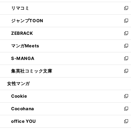
ウ
ン
ウ
し
リマコミ
で
ド
ィ
い
新
開
ウ
ン
ウ
し
ジャンプTOON
く
で
ド
ィ
い
新
開
ウ
ン
ウ
し
ZEBRACK
く
で
ド
ィ
い
新
開
ウ
ン
ウ
し
マンガMeets
く
で
ド
ィ
い
新
開
ウ
ン
ウ
し
S-MANGA
く
で
ド
ィ
い
新
開
ウ
ン
ウ
し
集英社コミック文庫
く
で
ド
ィ
い
新
開
ウ
ン
ウ
し
女性マンガ
く
で
ド
ィ
い
開
ウ
ン
ウ
Cookie
く
で
ド
ィ
新
開
ウ
ン
し
Cocohana
く
で
ド
い
新
開
ウ
ウ
し
office YOU
く
で
ィ
い
新
開
ン
ウ
し