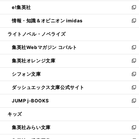
開
ウ
ン
ウ
し
e!集英社
く
で
ド
ィ
い
新
開
ウ
ン
ウ
し
情報・知識＆オピニオン imidas
く
で
ド
ィ
い
新
開
ウ
ン
ウ
し
ライトノベル・ノベライズ
く
で
ド
ィ
い
開
ウ
ン
ウ
集英社Webマガジン コバルト
く
で
ド
ィ
新
開
ウ
ン
し
集英社オレンジ文庫
く
で
ド
い
新
開
ウ
ウ
し
シフォン文庫
く
で
ィ
い
新
開
ン
ウ
し
ダッシュエックス文庫公式サイト
く
ド
ィ
い
新
ウ
ン
ウ
し
JUMP j-BOOKS
で
ド
ィ
い
新
開
ウ
ン
ウ
し
キッズ
く
で
ド
ィ
い
開
ウ
ン
ウ
集英社みらい文庫
く
で
ド
ィ
新
開
ウ
ン
し