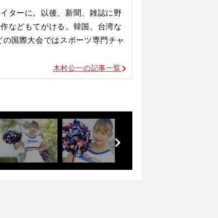
ライターに。以後、新聞、雑誌に野
原作などもてがける。韓国、台湾な
どの国際大会ではスポーツ専門チャ
木村公一の記事一覧
前
へ