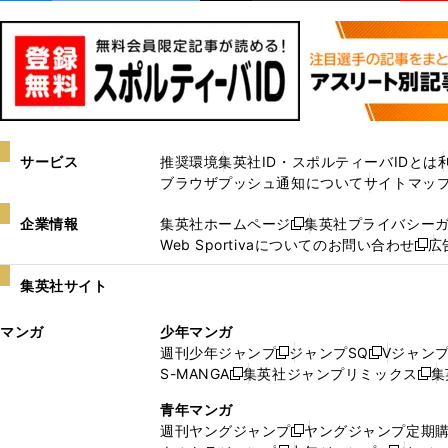
サービス
推奨環境
集英社ID・スポルティーバIDとは
ブラウザプッシュ通知について
サイトマッ
企業情報
集英社ホームページ
集英社プライバシー
新
Web Sportivaについてのお問い合わせ
広
し
新
い
し
集英社サイト
ウ
い
ィ
ウ
マンガ
少年マンガ
ン
ィ
週刊少年ジャンプ
ジャンプSQ
Vジャン
ド
ン
新
新
S-MANGA
集英社ジャンプリミックス
集
ウ
ド
新
し
し
新
で
ウ
し
い
い
し
青年マンガ
開
で
い
ウ
ウ
い
週刊ヤングジャンプ
ヤングジャンプ定期
新
く
開
ウ
ィ
ィ
ウ