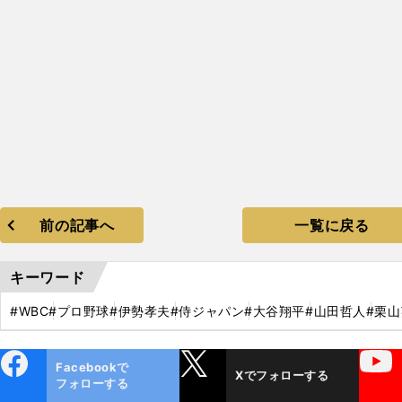
前の記事へ
一覧に戻る
キーワード
#WBC
#プロ野球
#伊勢孝夫
#侍ジャパン
#大谷翔平
#山田哲人
#栗
ebo
X
YouTube
Facebookで
Xでフォローする
ok
フォローする