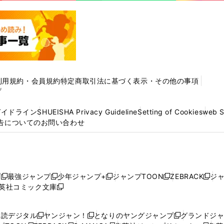
利用規約・会員規約
特定商取引法に基づく表示・その他の事項
プ
ガイドライン
SHUEISHA Privacy Guideline
Setting of Cookies
web 
告についてのお問い合わせ
プ
最強ジャンプ
少年ジャンプ+
ジャンプTOON
ZEBRACK
ジ
新
新
新
新
新
英社コミック文庫
し
新
し
し
し
し
い
い
し
い
い
い
ウ
ウ
い
ウ
ウ
ウ
購読デジタル
ヤンジャン！
となりのヤングジャンプ
グランドジ
新
新
新
ィ
ィ
ウ
ィ
ィ
ィ