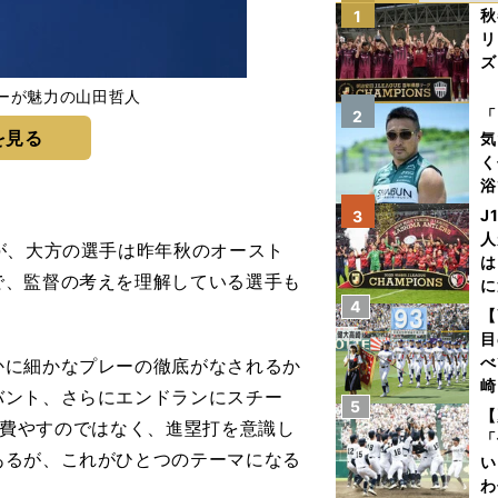
秋
1
リ
ズ
ーが魅力の山田哲人
を
「
2
を見る
気
く
浴
太
J
3
ァ
人
が、大方の選手は昨年秋のオースト
は
で、監督の考えを理解している選手も
に
4
と
【
目
べ
に細かなプレーの徹底がなされるか
崎
バント、さらにエンドランにスチー
5
「
【
間を費やすのではなく、進塁打を意識し
て
「
あるが、これがひとつのテーマになる
い
わ