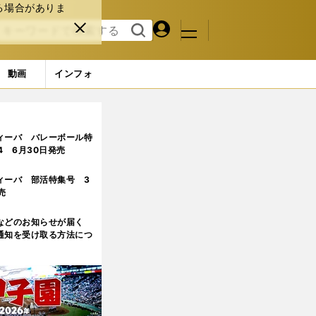
る場合がありま
マイペ
閉じ
検索
メニュ
ー
る
す
ジ
る
動画
インフォ
ンドにピークを持ってくるな」と力説
ィーバ バレーボール特
.4 6月30日発売
ィーバ 部活特集号 3
売
などのお知らせが届く
通知を受け取る方法につ