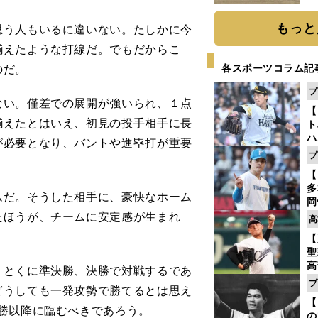
だ
もっと
思う人もいるに違いない。たしかに今
揃えたような打線だ。でもだからこ
のだ。
各スポーツコラム記
プ
い。僅差での展開が強いられ、１点
【
揃えたとはいえ、初見の投手相手に長
ト
ハ
が必要となり、バントや進塁打が重要
プ
盤
【
多
だ。そうした相手に、豪快なホーム
岡
ハ
たほうが、チームに安定感が生まれ
高
バ
【
聖
高
とくに準決勝、決勝で対戦するであ
る
プ
どうしても一発攻勢で勝てるとは思え
ト
【
く
勝以降に臨むべきであろう。
の