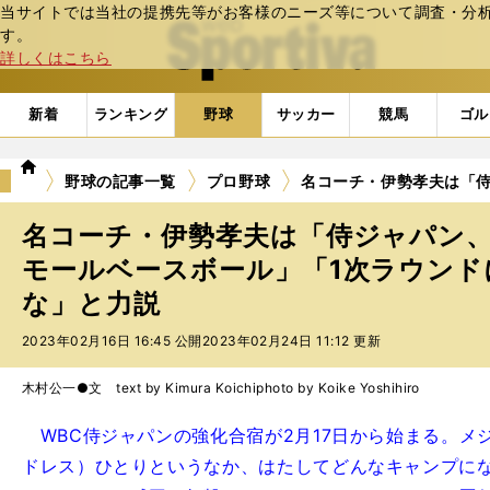
当サイトでは当社の提携先等がお客様のニーズ等について調査・分析し
web Sportiva (webスポルティーバ)
す。
詳しくはこちら
新着
ランキング
野球
サッカー
競馬
ゴル
we
野球の記事一覧
プロ野球
名コーチ・伊勢孝夫は「
b
ス
名コーチ・伊勢孝夫は「侍ジャパン
ポ
ル
モールベースボール」「1次ラウン
テ
な」と力説
ィ
ー
2023年02月16日 16:45 公開
2023年02月24日 11:12 更新
バ
木村公一●文 text by Kimura Koichi
photo by Koike Yoshihiro
WBC侍ジャパンの強化合宿が2月17日から始まる。
ドレス）ひとりというなか、はたしてどんなキャンプに