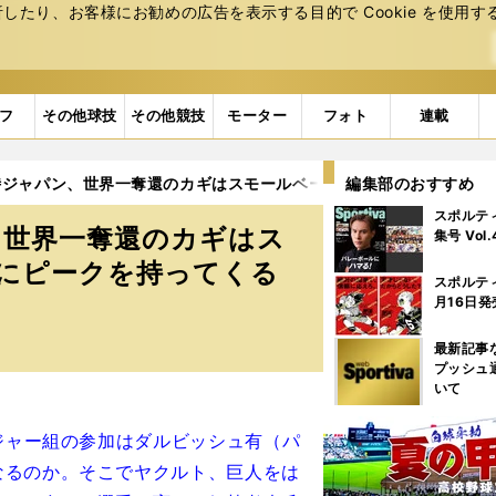
たり、お客様にお勧めの広告を表⽰する⽬的で Cookie を使⽤す
フ
その他球技
その他競技
モーター
フォト
連載
侍ジャパン、世界一奪還のカギはスモールベースボール」「1次ラウ
編集部のおすすめ
スポルテ
、世界一奪還のカギはス
集号 Vol
ドにピークを持ってくる
スポルテ
月16日発
最新記事
プッシュ
いて
メジャー組の参加はダルビッシュ有（パ
なるのか。そこでヤクルト、巨人をは