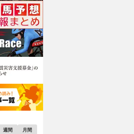
週間
月間