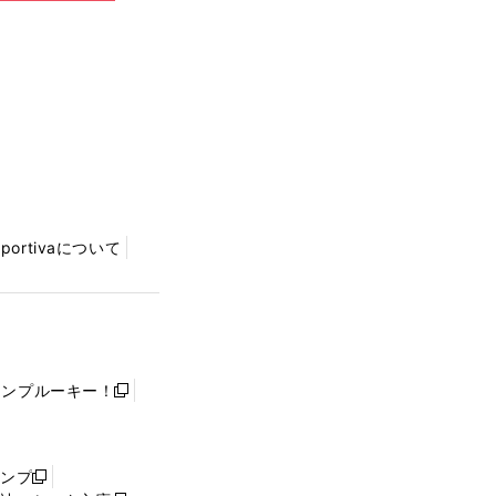
Sportivaについて
ャンプルーキー！
新
し
い
ウ
ャンプ
新
ィ