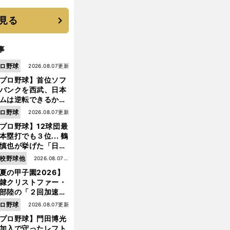
優勝校はここだ！
見る
事
ロ野球
2026.08.07更新
プロ野球】首位ソフ
バンクを西武、日本
ムは逆転できるか？
鶴岡慎也が挙げる終
ロ野球
2026.08.07更新
戦のキーマン３人
プロ野球】12球団最
本塁打でも３位... 鶴
慎也が挙げた「日本
ムの誤算」とソフト
校野球他
2026.08.07更
ンク追撃のカギ
夏の甲子園2026】
新
隷クリストファー・
部陸の「２回加速す
」規格外のストレー
ロ野球
2026.08.07更新
 それでもプロではな
プロ野球】門田博光
大学進学を選ぶ理由
加入で守ったレフト