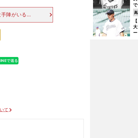
で
い
高
投手陣がいるか
サ
ではないだろう
【
浩
大
、選手に明言し
ー
腕
塁
ら
LINEで送る
ついて