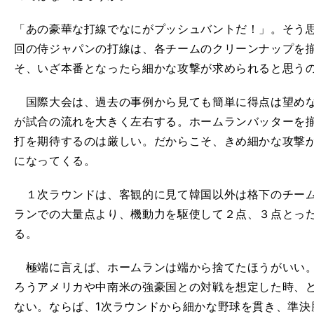
「あの豪華な打線でなにがプッシュバントだ！」。そう
回の侍ジャパンの打線は、各チームのクリーンナップを
そ、いざ本番となったら細かな攻撃が求められると思う
国際大会は、過去の事例から見ても簡単に得点は望めな
が試合の流れを大きく左右する。ホームランバッターを
打を期待するのは厳しい。だからこそ、きめ細かな攻撃
になってくる。
１次ラウンドは、客観的に見て韓国以外は格下のチーム
ランでの大量点より、機動力を駆使して２点、３点とっ
る。
極端に言えば、ホームランは端から捨てたほうがいい。
ろうアメリカや中南米の強豪国との対戦を想定した時、
ない。ならば、1次ラウンドから細かな野球を貫き、準決