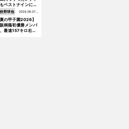
もベストナインに輝
た石嶺和彦 「サッ
校野球他
2026.08.07更
」という愛称は松永
夏の甲子園2026】
新
美がきっかけ？
阪桐蔭初優勝メンバ
、最速157キロ右
、平成初完封＆初本
打... 指揮官たちの知
れざる現役時代
」
前
へ