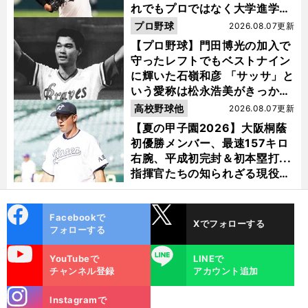
れでもプロではなく大学進学を
選ぶ理由
プロ野球
2026.08.07更新
【プロ野球】門田博光の加入で
守ったレフトでもベストナイン
に輝いた石嶺和彦 「サッサ」と
いう愛称は松永浩美がきっか
け？
高校野球他
2026.08.07更新
【夏の甲子園2026】大阪桐蔭
初優勝メンバー、最速157キロ
右腕、平成初完封＆初本塁打...
指揮官たちの知られざる現役時
代
cebo
X
Facebookで
Xでフォローする
ok
フォローする
uTube
LINE
YouTubeで
LINEで
チャンネル登録
アカウント追加
stagra
Instagramで
m