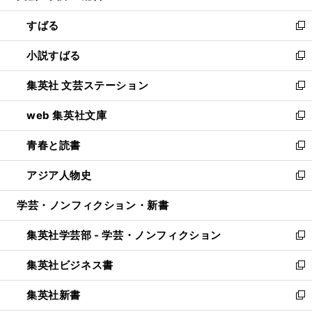
開
ウ
ン
すばる
く
で
ド
新
開
ウ
し
小説すばる
く
で
い
新
開
ウ
し
集英社 文芸ステーション
く
ィ
い
新
ン
ウ
し
web 集英社文庫
ド
ィ
い
新
ウ
ン
ウ
し
青春と読書
で
ド
ィ
い
新
開
ウ
ン
ウ
し
アジア人物史
く
で
ド
ィ
い
新
開
ウ
ン
ウ
し
学芸・ノンフィクション・新書
く
で
ド
ィ
い
開
ウ
ン
ウ
集英社学芸部 - 学芸・ノンフィクション
く
で
ド
ィ
新
開
ウ
ン
し
集英社ビジネス書
く
で
ド
い
新
開
ウ
ウ
し
集英社新書
く
で
ィ
い
新
開
ン
ウ