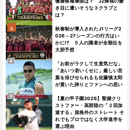
優勝候補筆頭は？ J2降格の憂
き目に遭いそうな３クラブと
は？
秋春制が導入されたJ1リーグ2
3
026－27シーズンの行方はい
かに!? ５人の識者が全順位を
大胆予想
4
「お前がラクして生意気だな」
「あいつ若いくせに」厳しい言
葉を浴びせられるも佐藤慎太郎
が貫いた誇りとファンへの思い
5
【夏の甲子園2026】聖隷クリ
ストファー・高部陸の「２回加
速する」規格外のストレート そ
れでもプロではなく大学進学を
選ぶ理由