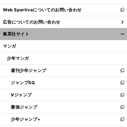
開
Web Sportivaについてのお問い合わせ
く
新
し
広告についてのお問い合わせ
い
ウ
集英社サイト
ィ
開
ン
く/
マンガ
ド
閉
ウ
じ
少年マンガ
で
る
開
週刊少年ジャンプ
く
新
し
ジャンプSQ
い
新
ウ
し
Vジャンプ
ィ
い
新
ン
ウ
し
最強ジャンプ
ド
ィ
い
新
ウ
ン
ウ
し
少年ジャンプ+
で
ド
ィ
い
新
開
ウ
ン
ウ
し