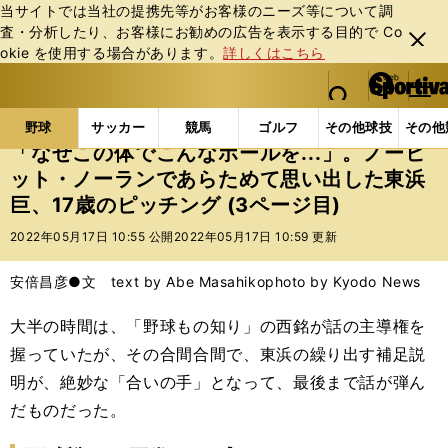
当サイトでは当社の提携先等がお客様のニーズ等について調
査・分析したり、お客様にお勧めの広告を表⽰する⽬的で Co
閉じ
okie を使⽤する場合があります。
詳しくはこちら
る
マイペ
web Sportiva (webスポルティーバ)
検索
メニュ
we
ー
野球の記事一覧
プロ野球
「なぜこの体でこんなボー
b
ジ
野球
サッカー
競馬
ゴルフ
その他球技
その他
ス
「なぜこの体でこんなボールを...」。ノーヒ
ポ
ット・ノーランであらためて思い出した東浜
ル
巨、17歳のピッチング (3ページ目)
テ
ィ
2022年05月17日 10:55 公開
2022年05月17日 10:59 更新
ー
バ
安倍昌彦●文 text by Abe Masahiko
photo by Kyodo News
大半の時間は、「野球もの知り」の西銘が話の主導権を
握っていたが、その合間合間で、東浜の繰り出す補足説
明が、絶妙な「合いの手」となって、最後まで話が弾ん
だものだった。