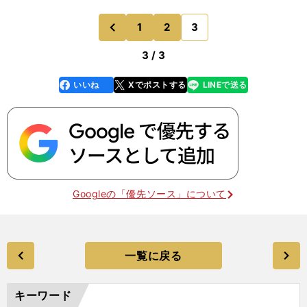
1
2
3
のページへ
前
3 / 3
いいね
Xでポストする
LINEで送る
line
faceboo
x
k
Googleの「優先ソース」について
一覧に戻る
キーワード