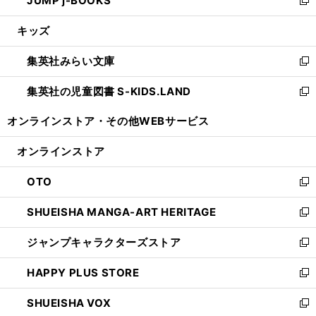
JUMP j-BOOKS
で
ド
ィ
い
新
開
ウ
ン
ウ
し
キッズ
く
で
ド
ィ
い
開
ウ
ン
ウ
集英社みらい文庫
く
で
ド
ィ
新
開
ウ
ン
し
集英社の児童図書 S-KIDS.LAND
く
で
ド
い
新
開
ウ
ウ
し
オンラインストア・
その他WEBサービス
く
で
ィ
い
開
ン
ウ
オンラインストア
く
ド
ィ
ウ
ン
OTO
で
ド
新
開
ウ
し
SHUEISHA MANGA-ART HERITAGE
く
で
い
新
開
ウ
し
ジャンプキャラクターズストア
く
ィ
い
新
ン
ウ
し
HAPPY PLUS STORE
ド
ィ
い
新
ウ
ン
ウ
し
SHUEISHA VOX
で
ド
ィ
い
新