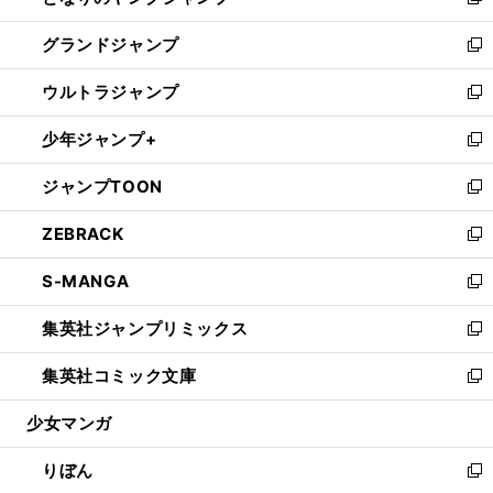
い
新
ウ
ン
ウ
し
グランドジャンプ
で
ド
ィ
い
新
開
ウ
ン
ウ
し
ウルトラジャンプ
く
で
ド
ィ
い
新
開
ウ
ン
ウ
し
少年ジャンプ+
く
で
ド
ィ
い
新
開
ウ
ン
ウ
し
ジャンプTOON
く
で
ド
ィ
い
新
開
ウ
ン
ウ
し
ZEBRACK
く
で
ド
ィ
い
新
開
ウ
ン
ウ
し
S-MANGA
く
で
ド
ィ
い
新
開
ウ
ン
ウ
し
集英社ジャンプリミックス
く
で
ド
ィ
い
新
開
ウ
ン
ウ
し
集英社コミック文庫
く
で
ド
ィ
い
新
開
ウ
ン
ウ
し
少女マンガ
く
で
ド
ィ
い
開
ウ
ン
ウ
りぼん
く
で
ド
ィ
新