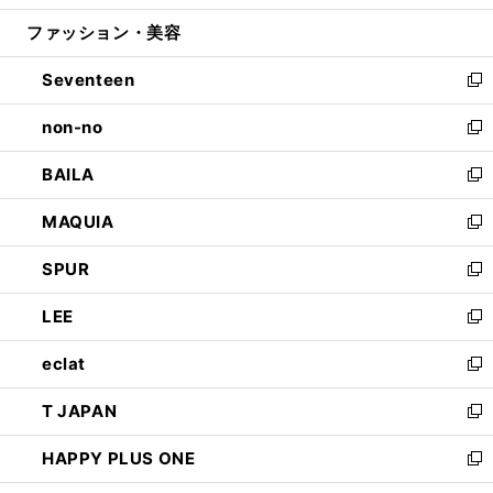
開
ウ
ン
ウ
ファッション・美容
く
で
ド
ィ
開
ウ
ン
Seventeen
く
で
ド
新
開
ウ
し
non-no
く
で
い
新
開
ウ
し
BAILA
く
ィ
い
新
ン
ウ
し
MAQUIA
ド
ィ
い
新
ウ
ン
ウ
し
SPUR
で
ド
ィ
い
新
開
ウ
ン
ウ
し
LEE
く
で
ド
ィ
い
新
開
ウ
ン
ウ
し
eclat
く
で
ド
ィ
い
新
開
ウ
ン
ウ
し
T JAPAN
く
で
ド
ィ
い
新
開
ウ
ン
ウ
し
HAPPY PLUS ONE
く
で
ド
ィ
い
新
開
ウ
ン
ウ
し