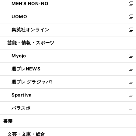
MEN'S NON-NO
く
で
ド
ィ
い
新
開
ウ
ン
ウ
し
UOMO
く
で
ド
ィ
い
新
開
ウ
ン
ウ
し
集英社オンライン
く
で
ド
ィ
い
新
開
ウ
ン
ウ
し
芸能・情報・スポーツ
く
で
ド
ィ
い
開
ウ
ン
ウ
Myojo
く
で
ド
ィ
新
開
ウ
ン
し
週プレNEWS
く
で
ド
い
新
開
ウ
ウ
し
週プレ グラジャパ!
く
で
ィ
い
新
開
ン
ウ
し
Sportiva
く
ド
ィ
い
新
ウ
ン
ウ
し
パラスポ
で
ド
ィ
い
新
開
ウ
ン
ウ
し
書籍
く
で
ド
ィ
い
開
ウ
ン
ウ
文芸・文庫・総合
く
で
ド
ィ