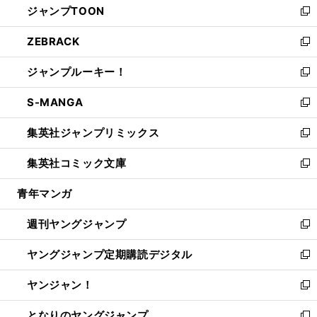
ジャンプTOON
く
で
ド
ィ
い
新
開
ウ
ン
ウ
し
ZEBRACK
く
で
ド
ィ
い
新
開
ウ
ン
ウ
し
ジャンプルーキー！
く
で
ド
ィ
い
新
開
ウ
ン
ウ
し
S-MANGA
く
で
ド
ィ
い
新
開
ウ
ン
ウ
し
集英社ジャンプリミックス
く
で
ド
ィ
い
新
開
ウ
ン
ウ
し
集英社コミック文庫
く
で
ド
ィ
い
新
開
ウ
ン
ウ
し
青年マンガ
く
で
ド
ィ
い
開
ウ
ン
ウ
週刊ヤングジャンプ
く
で
ド
ィ
新
開
ウ
ン
し
ヤングジャンプ定期購読デジタル
く
で
ド
い
新
開
ウ
ウ
し
ヤンジャン！
く
で
ィ
い
新
開
ン
ウ
し
となりのヤングジャンプ
く
ド
ィ