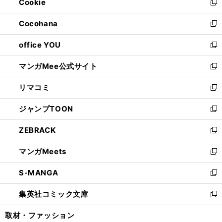
Cookie
く
で
ド
ィ
新
開
ウ
ン
し
Cocohana
く
で
ド
い
新
開
ウ
ウ
し
office YOU
く
で
ィ
い
新
開
ン
ウ
し
マンガMee公式サイト
く
ド
ィ
い
新
ウ
ン
ウ
し
リマコミ
で
ド
ィ
い
新
開
ウ
ン
ウ
し
ジャンプTOON
く
で
ド
ィ
い
新
開
ウ
ン
ウ
し
ZEBRACK
く
で
ド
ィ
い
新
開
ウ
ン
ウ
し
マンガMeets
く
で
ド
ィ
い
新
開
ウ
ン
ウ
し
S-MANGA
く
で
ド
ィ
い
新
開
ウ
ン
ウ
し
集英社コミック文庫
く
で
ド
ィ
い
新
開
ウ
ン
ウ
し
取材・ファッション
く
で
ド
ィ
い