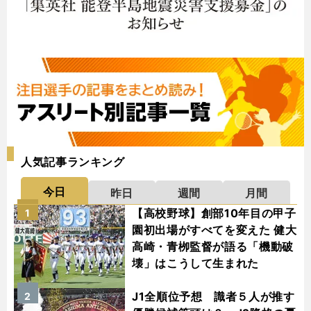
人気記事ランキング
今日
昨日
週間
月間
【高校野球】創部10年目の甲子
1
園初出場がすべてを変えた 健大
高崎・青栁監督が語る「機動破
壊」はこうして生まれた
J1全順位予想 識者５人が推す
2