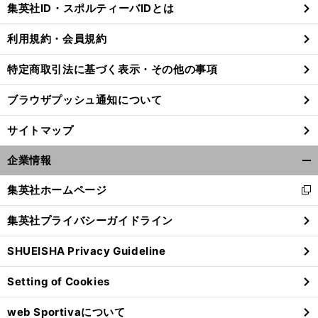
集英社ID・スポルティーバIDとは
る
利用規約・会員規約
特定商取引法に基づく表示・その他の事項
斎
。
な
.
.
.
」
藤佑樹がついに手にした早実の背番号１
だが「
ぜこのタイミングで
と困惑した
ブラウザプッシュ通知について
サイトマップ
企業情報
開
く/
集英社ホームページ
新
閉
し
じ
集英社プライバシーガイドライン
い
る
ウ
SHUEISHA Privacy Guideline
ィ
ン
Setting of Cookies
ド
ウ
web Sportivaについて
で