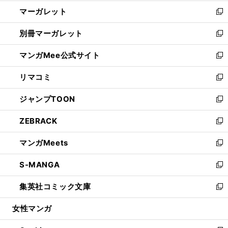
開
ウ
ン
し
マーガレット
く
で
ド
い
新
開
ウ
ウ
し
別冊マーガレット
く
で
ィ
い
新
開
ン
ウ
し
マンガMee公式サイト
く
ド
ィ
い
新
ウ
ン
ウ
し
リマコミ
で
ド
ィ
い
新
開
ウ
ン
ウ
し
ジャンプTOON
く
で
ド
ィ
い
新
開
ウ
ン
ウ
し
ZEBRACK
く
で
ド
ィ
い
新
開
ウ
ン
ウ
し
マンガMeets
く
で
ド
ィ
い
新
開
ウ
ン
ウ
し
S-MANGA
く
で
ド
ィ
い
新
開
ウ
ン
ウ
し
集英社コミック文庫
く
で
ド
ィ
い
新
開
ウ
ン
ウ
し
女性マンガ
く
で
ド
ィ
い
開
ウ
ン
ウ