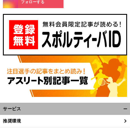
フォローする
サービス
開
く/
推奨環境
閉
じ