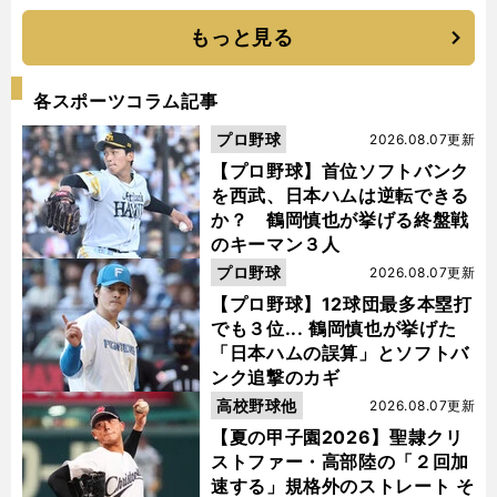
もっと見る
各スポーツコラム記事
プロ野球
2026.08.07更新
【プロ野球】首位ソフトバンク
を西武、日本ハムは逆転できる
か？ 鶴岡慎也が挙げる終盤戦
のキーマン３人
プロ野球
2026.08.07更新
【プロ野球】12球団最多本塁打
でも３位... 鶴岡慎也が挙げた
「日本ハムの誤算」とソフトバ
ンク追撃のカギ
高校野球他
2026.08.07更新
【夏の甲子園2026】聖隷クリ
ストファー・高部陸の「２回加
速する」規格外のストレート そ