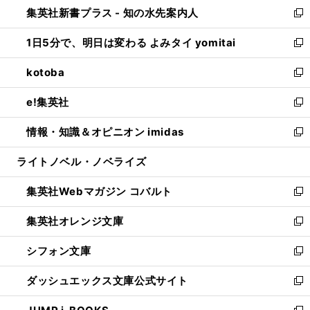
し
集英社新書プラス - 知の水先案内人
く
ド
ィ
い
新
ウ
ン
ウ
し
1日5分で、明日は変わる よみタイ yomitai
で
ド
ィ
い
新
開
ウ
ン
ウ
し
kotoba
く
で
ド
ィ
い
新
開
ウ
ン
ウ
し
e!集英社
く
で
ド
ィ
い
新
開
ウ
ン
ウ
し
情報・知識＆オピニオン imidas
く
で
ド
ィ
い
新
開
ウ
ン
ウ
し
ライトノベル・ノベライズ
く
で
ド
ィ
い
開
ウ
ン
ウ
集英社Webマガジン コバルト
く
で
ド
ィ
新
開
ウ
ン
し
集英社オレンジ文庫
く
で
ド
い
新
開
ウ
ウ
し
シフォン文庫
く
で
ィ
い
新
開
ン
ウ
し
ダッシュエックス文庫公式サイト
く
ド
ィ
い
新
ウ
ン
ウ
し