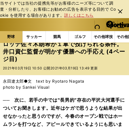
当サイトでは当社の提携先等がお客様のニーズ等について調
査・分析したり、お客様にお勧めの広告を表⽰する⽬的で Co
閉じ
okie を使⽤する場合があります。
詳しくはこちら
る
マイペ
web Sportiva (webスポルティーバ)
検索
メニュ
we
ー
野球の記事一覧
プロ野球
ロッテ佐々木朗希が１軍
b
ジ
野球
サッカー
競馬
ゴルフ
その他球技
その他
ス
ロッテ佐々木朗希が１軍で投げられる条件。
ポ
井口資仁監督が明かす優勝への手応え (4ペー
ル
ジ目)
テ
ィ
2021年03月19日 10:50 公開
2021年03月19日 13:49 更新
ー
バ
永田遼太郎●文 text by Ryotaro Nagata
photo by Sankei Visual
── 次に、若手の中では‶長男的″存在の平沢大河選手に
ついてお聞きします。近年はケガで思うような結果が出
せなかったと思うのですが、今春のオープン戦ではホー
ムランを打つなど、アピールできているようにも思いま