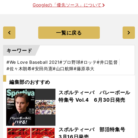
Googleの「優先ソース」について
一覧に戻る
キーワード
#We Love Baseball 2021
#プロ野球
#ロッテ
#井口監督
#佐々木朗希
#安田尚憲
#山口航輝
#藤原恭大
編集部のおすすめ
スポルティーバ バレーボール
特集号 Vol.4 6月30日発売
スポルティーバ 部活特集号
3月16日発売