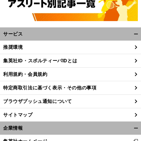
サービス
開
く/
推奨環境
閉
じ
集英社ID・スポルティーバIDとは
る
利用規約・会員規約
特定商取引法に基づく表示・その他の事項
ブラウザプッシュ通知について
サイトマップ
企業情報
開
前
へ
く/