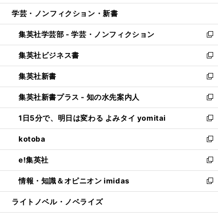
開
ウ
ン
ウ
し
学芸・ノンフィクション・新書
く
で
ド
ィ
い
開
ウ
ン
ウ
集英社学芸部 - 学芸・ノンフィクション
く
で
ド
ィ
新
開
ウ
ン
し
集英社ビジネス書
く
で
ド
い
新
開
ウ
ウ
し
集英社新書
く
で
ィ
い
新
開
ン
ウ
し
集英社新書プラス - 知の水先案内人
く
ド
ィ
い
新
ウ
ン
ウ
し
1日5分で、明日は変わる よみタイ yomitai
で
ド
ィ
い
新
開
ウ
ン
ウ
し
kotoba
く
で
ド
ィ
い
新
開
ウ
ン
ウ
し
e!集英社
く
で
ド
ィ
い
新
開
ウ
ン
ウ
し
情報・知識＆オピニオン imidas
く
で
ド
ィ
い
新
開
ウ
ン
ウ
し
ライトノベル・ノベライズ
く
で
ド
ィ
い
開
ウ
ン
ウ