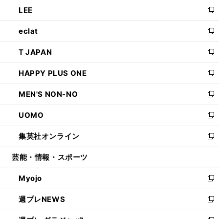
ン
ウ
し
LEE
く
で
ド
ィ
い
新
開
ウ
ン
ウ
し
eclat
く
で
ド
ィ
い
新
開
ウ
ン
ウ
し
T JAPAN
く
で
ド
ィ
い
新
開
ウ
ン
ウ
し
HAPPY PLUS ONE
く
で
ド
ィ
い
新
開
ウ
ン
ウ
し
MEN'S NON-NO
く
で
ド
ィ
い
新
開
ウ
ン
ウ
し
UOMO
く
で
ド
ィ
い
新
開
ウ
ン
ウ
し
集英社オンライン
く
で
ド
ィ
い
新
開
ウ
ン
ウ
し
芸能・情報・スポーツ
く
で
ド
ィ
い
開
ウ
ン
ウ
Myojo
く
で
ド
ィ
新
開
ウ
ン
し
週プレNEWS
く
で
ド
い
新
開
ウ
ウ
し