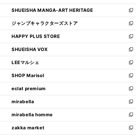
開
ウ
し
SHUEISHA MANGA-ART HERITAGE
く
で
い
新
開
ウ
し
ジャンプキャラクターズストア
く
ィ
い
新
ン
ウ
し
HAPPY PLUS STORE
ド
ィ
い
新
ウ
ン
ウ
し
SHUEISHA VOX
で
ド
ィ
い
新
開
ウ
ン
ウ
し
LEEマルシェ
く
で
ド
ィ
い
新
開
ウ
ン
ウ
し
SHOP Marisol
く
で
ド
ィ
い
新
開
ウ
ン
ウ
し
eclat premium
く
で
ド
ィ
い
新
開
ウ
ン
ウ
し
mirabella
く
で
ド
ィ
い
新
開
ウ
ン
ウ
し
mirabella homme
く
で
ド
ィ
い
新
開
ウ
ン
ウ
し
zakka market
く
で
ド
ィ
い
新
開
ウ
ン
ウ
し