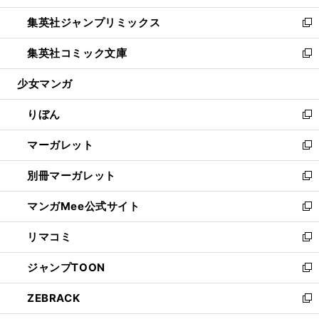
開
ウ
ン
ウ
し
集英社ジャンプリミックス
く
で
ド
ィ
い
新
開
ウ
ン
ウ
し
集英社コミック文庫
く
で
ド
ィ
い
新
開
ウ
ン
ウ
し
少女マンガ
く
で
ド
ィ
い
開
ウ
ン
ウ
りぼん
く
で
ド
ィ
新
開
ウ
ン
し
マーガレット
く
で
ド
い
新
開
ウ
ウ
し
別冊マーガレット
く
で
ィ
い
新
開
ン
ウ
し
マンガMee公式サイト
く
ド
ィ
い
新
ウ
ン
ウ
し
リマコミ
で
ド
ィ
い
新
開
ウ
ン
ウ
し
ジャンプTOON
く
で
ド
ィ
い
新
開
ウ
ン
ウ
し
ZEBRACK
く
で
ド
ィ
い
新
開
ウ
ン
ウ
し