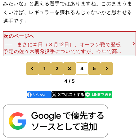
みたいな』と思える選手ではありますね。このままうま
くいけば、レギュラーを獲れるんじゃないかと思わせる
選手です」
次のページへ
── まさに本日（３月12日）、オープン戦で登板
予定の佐々木朗希投手についてですが、今年で高卒
２年目。2021年はどのような期待をかけています
か？「期待といいますか、ローテーションでしっか
次
1
2
3
4
5
のページへ
のページへ
り回れるよう
前
4 / 5
いいね
Xでポストする
LINEで送る
line
faceboo
x
k