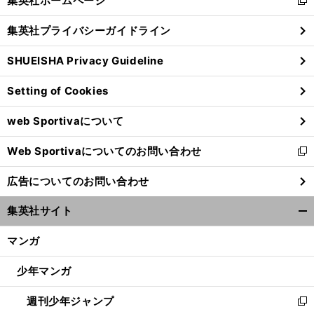
集英社ホームページ
新
閉
し
じ
集英社プライバシーガイドライン
い
る
ウ
SHUEISHA Privacy Guideline
ィ
ン
Setting of Cookies
ド
ウ
web Sportivaについて
で
開
Web Sportivaについてのお問い合わせ
く
新
し
広告についてのお問い合わせ
い
ウ
集英社サイト
ィ
開
ン
く/
マンガ
ド
閉
ウ
じ
少年マンガ
で
る
開
週刊少年ジャンプ
く
新