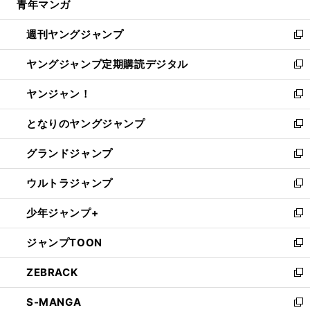
青年マンガ
く
で
ド
ィ
い
開
ウ
ン
ウ
週刊ヤングジャンプ
く
で
ド
ィ
新
開
ウ
ン
し
ヤングジャンプ定期購読デジタル
く
で
ド
い
新
開
ウ
ウ
し
ヤンジャン！
く
で
ィ
い
新
開
ン
ウ
し
となりのヤングジャンプ
く
ド
ィ
い
新
ウ
ン
ウ
し
グランドジャンプ
で
ド
ィ
い
新
開
ウ
ン
ウ
し
ウルトラジャンプ
く
で
ド
ィ
い
新
開
ウ
ン
ウ
し
少年ジャンプ+
く
で
ド
ィ
い
新
開
ウ
ン
ウ
し
ジャンプTOON
く
で
ド
ィ
い
新
開
ウ
ン
ウ
し
ZEBRACK
く
で
ド
ィ
い
新
開
ウ
ン
ウ
し
S-MANGA
く
で
ド
ィ
い
新