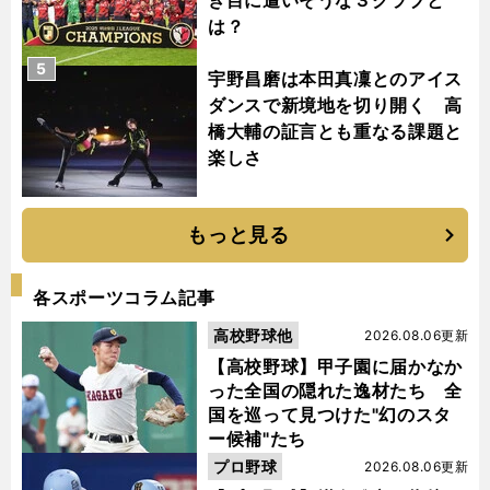
き目に遭いそうな３クラブと
は？
5
宇野昌磨は本田真凜とのアイス
ダンスで新境地を切り開く 高
橋大輔の証言とも重なる課題と
楽しさ
もっと見る
各スポーツコラム記事
高校野球他
2026.08.06更新
【高校野球】甲子園に届かなか
った全国の隠れた逸材たち 全
国を巡って見つけた"幻のスタ
ー候補"たち
プロ野球
2026.08.06更新