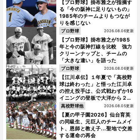
【プロ野球】掛布雅之が指摘す
る「今の阪神に足りないもの」
1985年のチームよりもつなが
りを感じない
プロ野球
2026.08.06更新
【プロ野球】掛布雅之が1985
年と今の阪神打線を比較 強力
クリーンナップと、チームの
「大きな違い」を語った
プロ野球
2026.08.06更新
【江川卓伝】１年夏で「高校野
球は終わった」と悟った江川卓
の控え投手は、公式戦わずか16
イニングの登板で大洋から２位
指名を受けた
高校野球他
2026.08.05更新
【夏の甲子園2026】仙台育英
の同級生、元巨人のチームメイ
ト、恩師と教え子...聖地で交差
する運命の再会