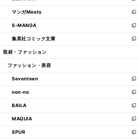
開
ウ
ン
ウ
し
マンガMeets
く
で
ド
ィ
い
新
開
ウ
ン
ウ
し
S-MANGA
く
で
ド
ィ
い
新
開
ウ
ン
ウ
し
集英社コミック文庫
く
で
ド
ィ
い
新
開
ウ
ン
ウ
し
取材・ファッション
く
で
ド
ィ
い
開
ウ
ン
ウ
ファッション・美容
く
で
ド
ィ
開
ウ
ン
Seventeen
く
で
ド
新
開
ウ
し
non-no
く
で
い
新
開
ウ
し
BAILA
く
ィ
い
新
ン
ウ
し
MAQUIA
ド
ィ
い
新
ウ
ン
ウ
し
SPUR
で
ド
ィ
い
新
開
ウ