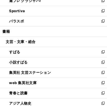
週プレ グラジャパ!
く
で
ィ
い
新
開
ン
ウ
し
Sportiva
く
ド
ィ
い
新
ウ
ン
ウ
し
パラスポ
で
ド
ィ
い
新
開
ウ
ン
ウ
し
書籍
く
で
ド
ィ
い
開
ウ
ン
ウ
文芸・文庫・総合
く
で
ド
ィ
開
ウ
ン
すばる
く
で
ド
新
開
ウ
し
小説すばる
く
で
い
新
開
ウ
し
集英社 文芸ステーション
く
ィ
い
新
ン
ウ
し
web 集英社文庫
ド
ィ
い
新
ウ
ン
ウ
し
青春と読書
で
ド
ィ
い
新
開
ウ
ン
ウ
し
アジア人物史
く
で
ド
ィ
い
新