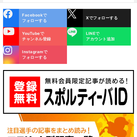
cebo
X
Facebookで
Xでフォローする
ok
フォローする
uTube
LINE
YouTubeで
LINEで
チャンネル登録
アカウント追加
stagra
Instagramで
m
フォローする