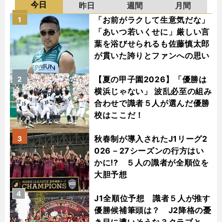
今日
昨日
週間
月間
「お前がラクして生意気だな」
1
「あいつ若いくせに」厳しい言
葉を浴びせられるも佐藤慎太郎
が貫いた誇りとファンへの思い
【夏の甲子園2026】「優勝は
2
横浜じゃない」 波乱必至の組み
合わせで識者５人が選んだ優勝
校はここだ！
秋春制が導入されたJ1リーグ2
3
026－27シーズンの行方はい
かに!? ５人の識者が全順位を
大胆予想
4
J1全順位予想 識者５人が推す
優勝候補筆頭は？ J2降格の憂