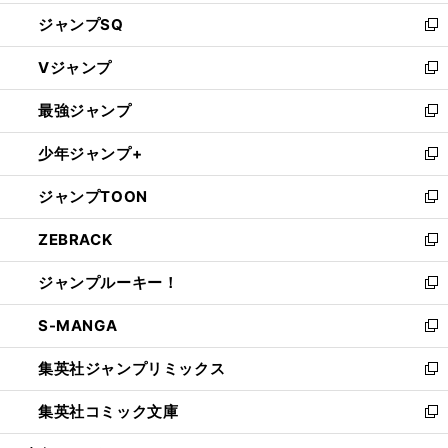
し
ジャンプSQ
い
新
ウ
し
Vジャンプ
ィ
い
新
ン
ウ
し
最強ジャンプ
ド
ィ
い
新
ウ
ン
ウ
し
少年ジャンプ+
で
ド
ィ
い
新
開
ウ
ン
ウ
し
ジャンプTOON
く
で
ド
ィ
い
新
開
ウ
ン
ウ
し
ZEBRACK
く
で
ド
ィ
い
新
開
ウ
ン
ウ
し
ジャンプルーキー！
く
で
ド
ィ
い
新
開
ウ
ン
ウ
し
S-MANGA
く
で
ド
ィ
い
新
開
ウ
ン
ウ
し
集英社ジャンプリミックス
く
で
ド
ィ
い
新
開
ウ
ン
ウ
し
集英社コミック文庫
く
で
ド
ィ
い
新
開
ウ
ン
ウ
し