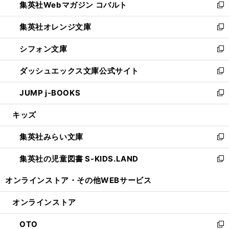
集英社Webマガジン コバルト
く
で
ド
ィ
新
開
ウ
ン
し
集英社オレンジ文庫
く
で
ド
い
新
開
ウ
ウ
し
シフォン文庫
く
で
ィ
い
新
開
ン
ウ
し
ダッシュエックス文庫公式サイト
く
ド
ィ
い
新
ウ
ン
ウ
し
JUMP j-BOOKS
で
ド
ィ
い
新
開
ウ
ン
ウ
し
キッズ
く
で
ド
ィ
い
開
ウ
ン
ウ
集英社みらい文庫
く
で
ド
ィ
新
開
ウ
ン
し
集英社の児童図書 S-KIDS.LAND
く
で
ド
い
新
開
ウ
ウ
し
オンラインストア・
その他WEBサービス
く
で
ィ
い
開
ン
ウ
オンラインストア
く
ド
ィ
ウ
ン
OTO
で
ド
新