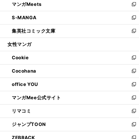
マンガMeets
く
で
ド
ィ
い
新
開
ウ
ン
ウ
し
S-MANGA
く
で
ド
ィ
い
新
開
ウ
ン
ウ
し
集英社コミック文庫
く
で
ド
ィ
い
新
開
ウ
ン
ウ
し
女性マンガ
く
で
ド
ィ
い
開
ウ
ン
ウ
Cookie
く
で
ド
ィ
新
開
ウ
ン
し
Cocohana
く
で
ド
い
新
開
ウ
ウ
し
office YOU
く
で
ィ
い
新
開
ン
ウ
し
マンガMee公式サイト
く
ド
ィ
い
新
ウ
ン
ウ
し
リマコミ
で
ド
ィ
い
新
開
ウ
ン
ウ
し
ジャンプTOON
く
で
ド
ィ
い
新
開
ウ
ン
ウ
し
ZEBRACK
く
で
ド
ィ
い
新