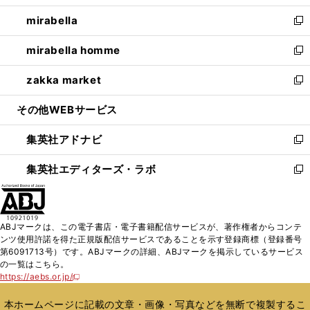
開
ウ
ン
ウ
し
mirabella
く
で
ド
ィ
い
新
開
ウ
ン
ウ
し
mirabella homme
く
で
ド
ィ
い
新
開
ウ
ン
ウ
し
zakka market
く
で
ド
ィ
い
新
開
ウ
ン
ウ
し
その他WEBサービス
く
で
ド
ィ
い
開
ウ
ン
ウ
集英社アドナビ
く
で
ド
ィ
新
開
ウ
ン
し
集英社エディターズ・ラボ
く
で
ド
い
新
開
ウ
ウ
し
く
で
ィ
い
開
ン
ウ
ABJマークは、この電子書店・電子書籍配信サービスが、著作権者からコンテ
く
ド
ィ
ンツ使用許諾を得た正規版配信サービスであることを示す登録商標（登録番号
ウ
ン
第6091713号）です。ABJマークの詳細、ABJマークを掲示しているサービス
で
ド
の一覧はこちら。
開
ウ
https://aebs.or.jp/
新
く
で
し
い
開
本ホームページに記載の文章・画像・写真などを無断で複製するこ