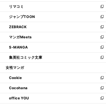
ウ
ン
ウ
し
リマコミ
で
ド
ィ
い
新
開
ウ
ン
ウ
し
ジャンプTOON
く
で
ド
ィ
い
新
開
ウ
ン
ウ
し
ZEBRACK
く
で
ド
ィ
い
新
開
ウ
ン
ウ
し
マンガMeets
く
で
ド
ィ
い
新
開
ウ
ン
ウ
し
S-MANGA
く
で
ド
ィ
い
新
開
ウ
ン
ウ
し
集英社コミック文庫
く
で
ド
ィ
い
新
開
ウ
ン
ウ
し
女性マンガ
く
で
ド
ィ
い
開
ウ
ン
ウ
Cookie
く
で
ド
ィ
新
開
ウ
ン
し
Cocohana
く
で
ド
い
新
開
ウ
ウ
し
office YOU
く
で
ィ
い
新
開
ン
ウ
し