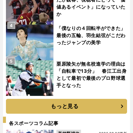
値あるイベント」になっていた
か
4
「僕なりの４回転半ができた」
最後の五輪、羽生結弦がこだわ
ったジャンプの美学
5
栗原陵矢が無名校進学の理由は
「自転車で13分」 春江工出身
として最初で最後のプロ野球選
手となった
もっと見る
各スポーツコラム記事