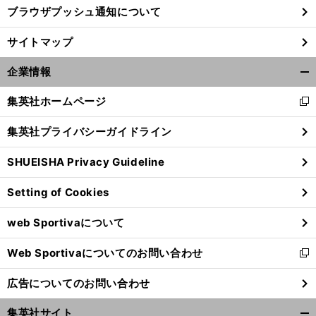
ブラウザプッシュ通知について
サイトマップ
企業情報
開
く/
集英社ホームページ
新
閉
し
じ
集英社プライバシーガイドライン
い
る
ウ
SHUEISHA Privacy Guideline
ィ
ン
Setting of Cookies
ド
ウ
web Sportivaについて
で
開
Web Sportivaについてのお問い合わせ
く
新
し
広告についてのお問い合わせ
い
ウ
集英社サイト
ィ