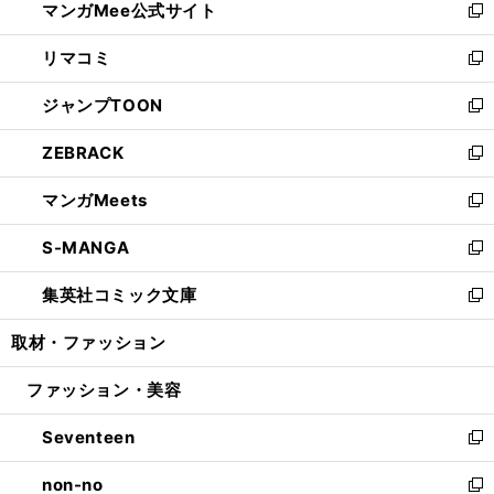
マンガMee公式サイト
く
ド
ィ
い
新
ウ
ン
ウ
し
リマコミ
で
ド
ィ
い
新
開
ウ
ン
ウ
し
ジャンプTOON
く
で
ド
ィ
い
新
開
ウ
ン
ウ
し
ZEBRACK
く
で
ド
ィ
い
新
開
ウ
ン
ウ
し
マンガMeets
く
で
ド
ィ
い
新
開
ウ
ン
ウ
し
S-MANGA
く
で
ド
ィ
い
新
開
ウ
ン
ウ
し
集英社コミック文庫
く
で
ド
ィ
い
新
開
ウ
ン
ウ
し
取材・ファッション
く
で
ド
ィ
い
開
ウ
ン
ウ
ファッション・美容
く
で
ド
ィ
開
ウ
ン
Seventeen
く
で
ド
新
開
ウ
し
non-no
く
で
い
新