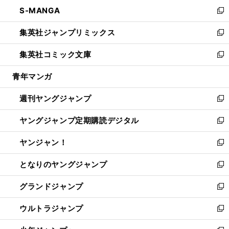
ン
ウ
し
S-MANGA
く
で
ド
ィ
い
新
開
ウ
ン
ウ
し
集英社ジャンプリミックス
く
で
ド
ィ
い
新
開
ウ
ン
ウ
し
集英社コミック文庫
く
で
ド
ィ
い
新
開
ウ
ン
ウ
し
青年マンガ
く
で
ド
ィ
い
開
ウ
ン
ウ
週刊ヤングジャンプ
く
で
ド
ィ
新
開
ウ
ン
し
ヤングジャンプ定期購読デジタル
く
で
ド
い
新
開
ウ
ウ
し
ヤンジャン！
く
で
ィ
い
新
開
ン
ウ
し
となりのヤングジャンプ
く
ド
ィ
い
新
ウ
ン
ウ
し
グランドジャンプ
で
ド
ィ
い
新
開
ウ
ン
ウ
し
ウルトラジャンプ
く
で
ド
ィ
い
新
開
ウ
ン
ウ
し