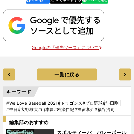
k
Googleの「優先ソース」について
一覧に戻る
キーワード
#We Love Baseball 2021
#ドラゴンズ
#プロ野球
#与田剛
#中日
#大野雄大
#山本昌
#岩瀬仁紀
#福留孝介
#福谷浩司
編集部のおすすめ
スポルティーバ バレーボール