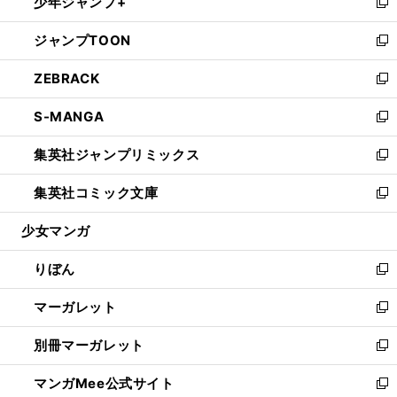
少年ジャンプ+
く
で
ド
ィ
い
新
開
ウ
ン
ウ
し
ジャンプTOON
く
で
ド
ィ
い
新
開
ウ
ン
ウ
し
ZEBRACK
く
で
ド
ィ
い
新
開
ウ
ン
ウ
し
S-MANGA
く
で
ド
ィ
い
新
開
ウ
ン
ウ
し
集英社ジャンプリミックス
く
で
ド
ィ
い
新
開
ウ
ン
ウ
し
集英社コミック文庫
く
で
ド
ィ
い
新
開
ウ
ン
ウ
し
少女マンガ
く
で
ド
ィ
い
開
ウ
ン
ウ
りぼん
く
で
ド
ィ
新
開
ウ
ン
し
マーガレット
く
で
ド
い
新
開
ウ
ウ
し
別冊マーガレット
く
で
ィ
い
新
開
ン
ウ
し
マンガMee公式サイト
く
ド
ィ
い
新