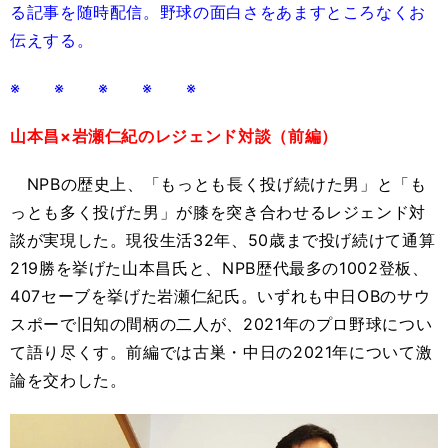
る記事を随時配信。野球の面白さをあますところなくお
伝えする。
※ ※ ※ ※ ※
山本昌×岩瀬仁紀のレジェンド対談（前編）
NPBの歴史上、「もっとも長く投げ続けた男」と「も
っとも多く投げた男」が膝を突き合わせるレジェンド対
談が実現した。現役生活32年、50歳まで投げ続けて通算
219勝を挙げた山本昌氏と、NPB歴代最多の1002登板、
407セーブを挙げた岩瀬仁紀氏。いずれも中日OBのサウ
スポーで旧知の間柄の二人が、2021年のプロ野球につい
て語り尽くす。前編では古巣・中日の2021年について激
論を交わした。