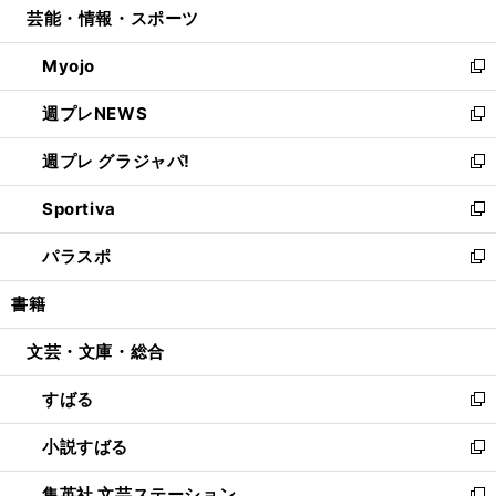
芸能・情報・スポーツ
く
で
ド
ィ
い
開
ウ
ン
ウ
Myojo
く
で
ド
ィ
新
開
ウ
ン
し
週プレNEWS
く
で
ド
い
新
開
ウ
ウ
し
週プレ グラジャパ!
く
で
ィ
い
新
開
ン
ウ
し
Sportiva
く
ド
ィ
い
新
ウ
ン
ウ
し
パラスポ
で
ド
ィ
い
新
開
ウ
ン
ウ
し
書籍
く
で
ド
ィ
い
開
ウ
ン
ウ
文芸・文庫・総合
く
で
ド
ィ
開
ウ
ン
すばる
く
で
ド
新
開
ウ
し
小説すばる
く
で
い
新
開
ウ
し
集英社 文芸ステーション
く