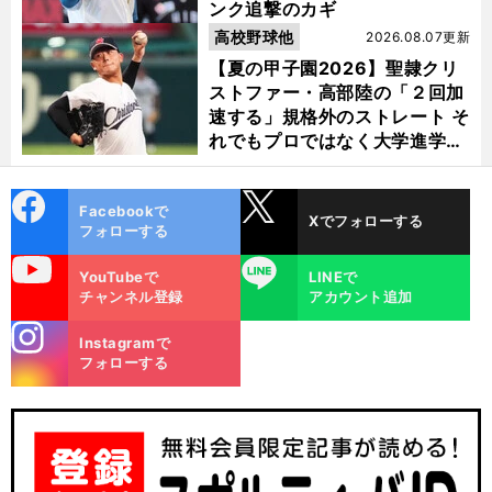
ンク追撃のカギ
高校野球他
2026.08.07更新
【夏の甲子園2026】聖隷クリ
ストファー・高部陸の「２回加
速する」規格外のストレート そ
れでもプロではなく大学進学を
選ぶ理由
cebo
X
Facebookで
Xでフォローする
ok
フォローする
uTube
LINE
YouTubeで
LINEで
チャンネル登録
アカウント追加
stagra
Instagramで
m
フォローする