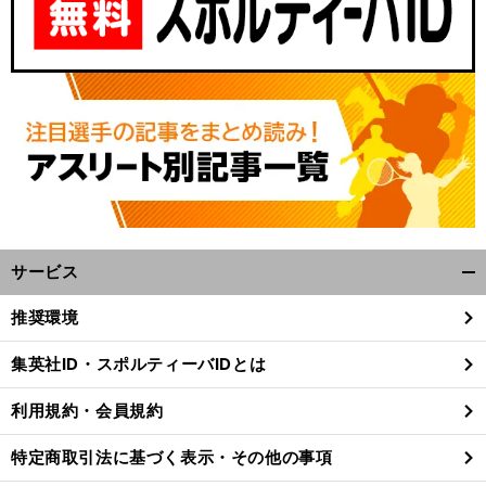
サービス
開
々
。
前
く/
へ
推奨環境
閉
じ
集英社ID・スポルティーバIDとは
る
利用規約・会員規約
特定商取引法に基づく表示・その他の事項