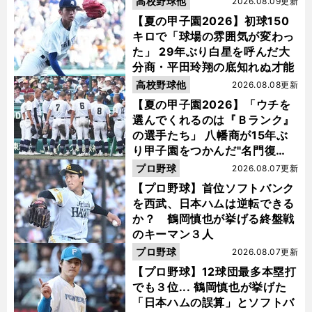
高校野球他
2026.08.09更新
【夏の甲子園2026】初球150
キロで「球場の雰囲気が変わっ
た」 29年ぶり白星を呼んだ大
分商・平田玲翔の底知れぬ才能
高校野球他
2026.08.08更新
【夏の甲子園2026】「ウチを
選んでくれるのは『Ｂランク』
の選手たち」 八幡商が15年ぶ
り甲子園をつかんだ"名門復
活"の舞台裏
プロ野球
2026.08.07更新
【プロ野球】首位ソフトバンク
を西武、日本ハムは逆転できる
か？ 鶴岡慎也が挙げる終盤戦
のキーマン３人
プロ野球
2026.08.07更新
【プロ野球】12球団最多本塁打
でも３位... 鶴岡慎也が挙げた
「日本ハムの誤算」とソフトバ