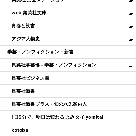
ィ
い
新
ン
ウ
し
web 集英社文庫
ド
ィ
い
新
ウ
ン
ウ
し
青春と読書
で
ド
ィ
い
新
開
ウ
ン
ウ
し
アジア人物史
く
で
ド
ィ
い
新
開
ウ
ン
ウ
し
学芸・ノンフィクション・新書
く
で
ド
ィ
い
開
ウ
ン
ウ
集英社学芸部 - 学芸・ノンフィクション
く
で
ド
ィ
新
開
ウ
ン
し
集英社ビジネス書
く
で
ド
い
新
開
ウ
ウ
し
集英社新書
く
で
ィ
い
新
開
ン
ウ
し
集英社新書プラス - 知の水先案内人
く
ド
ィ
い
新
ウ
ン
ウ
し
1日5分で、明日は変わる よみタイ yomitai
で
ド
ィ
い
新
開
ウ
ン
ウ
し
kotoba
く
で
ド
ィ
い
新