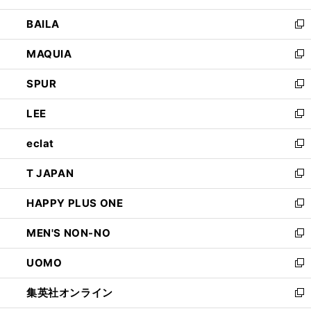
開
ウ
し
BAILA
く
ィ
い
新
ン
ウ
し
MAQUIA
ド
ィ
い
新
ウ
ン
ウ
し
SPUR
で
ド
ィ
い
新
開
ウ
ン
ウ
し
LEE
く
で
ド
ィ
い
新
開
ウ
ン
ウ
し
eclat
く
で
ド
ィ
い
新
開
ウ
ン
ウ
し
T JAPAN
く
で
ド
ィ
い
新
開
ウ
ン
ウ
し
HAPPY PLUS ONE
く
で
ド
ィ
い
新
開
ウ
ン
ウ
し
MEN'S NON-NO
く
で
ド
ィ
い
新
開
ウ
ン
ウ
し
UOMO
く
で
ド
ィ
い
新
開
ウ
ン
ウ
し
集英社オンライン
く
で
ド
ィ
い
新
開
ウ
ン
ウ
し