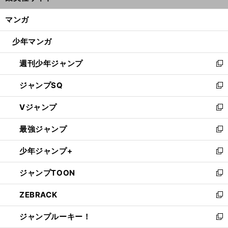
開
ン
く/
マンガ
ド
閉
ウ
じ
少年マンガ
で
る
開
週刊少年ジャンプ
く
新
し
ジャンプSQ
い
新
ウ
し
Vジャンプ
ィ
い
新
ン
ウ
し
最強ジャンプ
ド
ィ
い
新
ウ
ン
ウ
し
少年ジャンプ+
で
ド
ィ
い
新
開
ウ
ン
ウ
し
ジャンプTOON
く
で
ド
ィ
い
新
開
ウ
ン
ウ
し
ZEBRACK
く
で
ド
ィ
い
新
開
ウ
ン
ウ
し
ジャンプルーキー！
く
で
ド
ィ
い
新
開
ウ