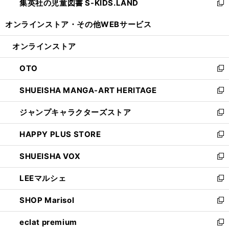
集英社の児童図書 S-KIDS.LAND
く
で
ド
い
新
開
ウ
ウ
し
オンラインストア・
その他WEBサービス
く
で
ィ
い
開
ン
ウ
オンラインストア
く
ド
ィ
ウ
ン
OTO
で
ド
新
開
ウ
し
SHUEISHA MANGA-ART HERITAGE
く
で
い
新
開
ウ
し
ジャンプキャラクターズストア
く
ィ
い
新
ン
ウ
し
HAPPY PLUS STORE
ド
ィ
い
新
ウ
ン
ウ
し
SHUEISHA VOX
で
ド
ィ
い
新
開
ウ
ン
ウ
し
LEEマルシェ
く
で
ド
ィ
い
新
開
ウ
ン
ウ
し
SHOP Marisol
く
で
ド
ィ
い
新
開
ウ
ン
ウ
し
eclat premium
く
で
ド
ィ
い
新