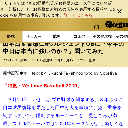
当サイトでは当社の提携先等がお客様のニーズ等について調
査・分析したり、お客様にお勧めの広告を表⽰する⽬的で Co
閉じ
okie を使⽤する場合があります。
詳しくはこちら
る
マイペ
web Sportiva (webスポルティーバ)
検索
メニュ
we
ー
野球の記事一覧
プロ野球
山本昌＆岩瀬仁紀のレジェ
b
ジ
野球
サッカー
競馬
ゴルフ
その他球技
その他
ス
山本昌＆岩瀬仁紀のレジェンドOBに「今年の
ポ
中日は本当に強いのか？」聞いてみた
ル
テ
2021年03月19日 11:10 公開
2021年03月19日 12:35 更新
ィ
ー
菊地高弘●文 text by Kikuchi Takahiro
photo by Sportiva
バ
『特集：We Love Baseball 2021』
３月26日、いよいよプロ野球が開幕する。８年ぶりに
日本球界復帰を果たした田中将大を筆頭に、捲土重来を
期すベテラン、躍動するルーキーなど、見どころが満
載。スポルティーバでは2021年シーズンがより楽しくな