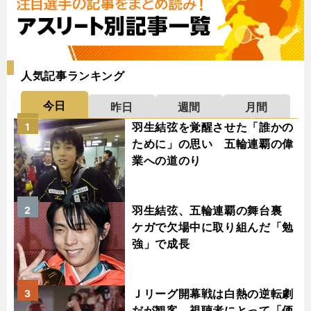
人気記事ランキング
今日
昨日
週間
月間
羽生結弦を覚醒させた「誰かの
1
ために」の思い 五輪連覇の偉
業への道のり
羽生結弦、五輪連覇の舞台裏
2
ケガで欠場中に取り組んだ「勉
強」で成長
Ｊリーグ開幕戦は白熱の逆転劇
3
だが観客、視聴者にとって「価