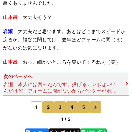
悪くありませんでした。
山本昌
大丈夫そう？
岩瀬
大丈夫だと思います。あとはどこまでスピードが
戻るか。福谷に関しては、去年ほどフォームに間（ま）
がないのは気になります。
山本昌
おっ、細かいところを突いてくるねぇ（笑）。
次のページへ
岩瀬 本人には言ったんです。投げるテンポはいい
んだけど、フォームに間がないからバッターがボー
ルに差し込まれない。本人はリズムをよくしようと
意識していたようなんですけど、僕には自分から崩
次
1
2
3
4
5
のページへ
してしまう危険が
1 / 5
いいね
Xでポストする
LINEで送る
line
faceboo
x