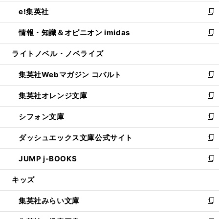
開
ウ
ン
ウ
し
e!集英社
く
で
ド
ィ
い
新
開
ウ
ン
ウ
し
情報・知識＆オピニオン imidas
く
で
ド
ィ
い
新
開
ウ
ン
ウ
し
ライトノベル・ノベライズ
く
で
ド
ィ
い
開
ウ
ン
ウ
集英社Webマガジン コバルト
く
で
ド
ィ
新
開
ウ
ン
し
集英社オレンジ文庫
く
で
ド
い
新
開
ウ
ウ
し
シフォン文庫
く
で
ィ
い
新
開
ン
ウ
し
ダッシュエックス文庫公式サイト
く
ド
ィ
い
新
ウ
ン
ウ
し
JUMP j-BOOKS
で
ド
ィ
い
新
開
ウ
ン
ウ
し
キッズ
く
で
ド
ィ
い
開
ウ
ン
ウ
集英社みらい文庫
く
で
ド
ィ
新
開
ウ
ン
し