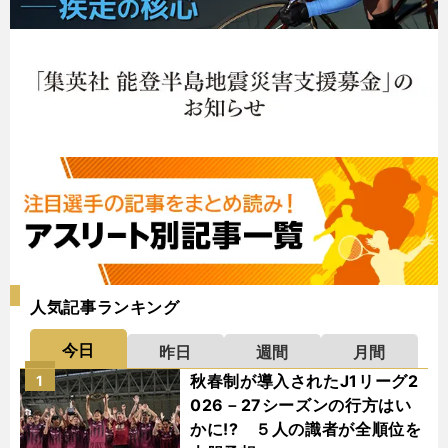
人気記事ランキング
今日
昨日
週間
月間
秋春制が導入されたJ1リーグ2
1
026－27シーズンの行方はい
かに!? ５人の識者が全順位を