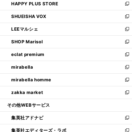
HAPPY PLUS STORE
ド
ィ
い
新
ウ
ン
ウ
し
SHUEISHA VOX
で
ド
ィ
い
新
開
ウ
ン
ウ
し
LEEマルシェ
く
で
ド
ィ
い
新
開
ウ
ン
ウ
し
SHOP Marisol
く
で
ド
ィ
い
新
開
ウ
ン
ウ
し
eclat premium
く
で
ド
ィ
い
新
開
ウ
ン
ウ
し
mirabella
く
で
ド
ィ
い
新
開
ウ
ン
ウ
し
mirabella homme
く
で
ド
ィ
い
新
開
ウ
ン
ウ
し
zakka market
く
で
ド
ィ
い
新
開
ウ
ン
ウ
し
その他WEBサービス
く
で
ド
ィ
い
開
ウ
ン
ウ
集英社アドナビ
く
で
ド
ィ
新
開
ウ
ン
し
集英社エディターズ・ラボ
く
で
ド
い
新