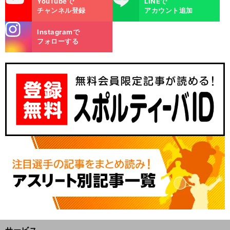
YouTubeで
LINEで
チャンネル登録
アカウント追加
stagra
Instagramで
m
フォローする