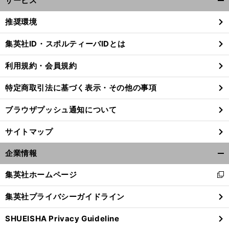
サービス
開
く/
推奨環境
閉
じ
集英社ID・スポルティーバIDとは
る
利用規約・会員規約
特定商取引法に基づく表示・その他の事項
ブラウザプッシュ通知について
サイトマップ
企業情報
開
く/
集英社ホームページ
新
閉
し
じ
集英社プライバシーガイドライン
い
る
ウ
SHUEISHA Privacy Guideline
ィ