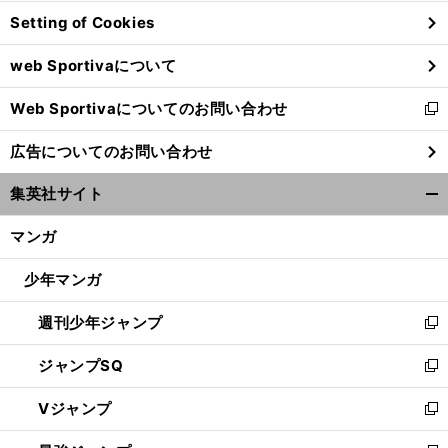
ン
Setting of Cookies
ド
ウ
web Sportivaについて
で
開
Web Sportivaについてのお問い合わせ
く
新
し
広告についてのお問い合わせ
い
ウ
集英社サイト
ィ
開
ン
く/
マンガ
ド
閉
ウ
じ
少年マンガ
で
る
開
週刊少年ジャンプ
く
新
し
ジャンプSQ
い
新
ウ
し
Vジャンプ
ィ
い
新
ン
ウ
し