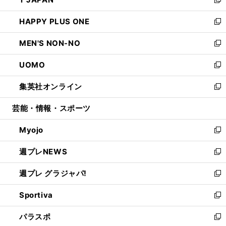
ド
ィ
い
新
開
ウ
ン
ウ
し
HAPPY PLUS ONE
く
で
ド
ィ
い
新
開
ウ
ン
ウ
し
MEN'S NON-NO
く
で
ド
ィ
い
新
開
ウ
ン
ウ
し
UOMO
く
で
ド
ィ
い
新
開
ウ
ン
ウ
し
集英社オンライン
く
で
ド
ィ
い
新
開
ウ
ン
ウ
し
芸能・情報・スポーツ
く
で
ド
ィ
い
開
ウ
ン
ウ
Myojo
く
で
ド
ィ
新
開
ウ
ン
し
週プレNEWS
く
で
ド
い
新
開
ウ
ウ
し
週プレ グラジャパ!
く
で
ィ
い
新
開
ン
ウ
し
Sportiva
く
ド
ィ
い
新
ウ
ン
ウ
し
パラスポ
で
ド
ィ
い
新