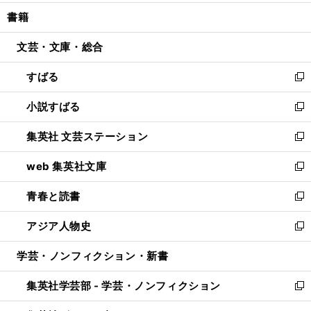
開
ウ
ン
ウ
し
書籍
く
で
ド
ィ
い
開
ウ
ン
ウ
文芸・文庫・総合
く
で
ド
ィ
開
ウ
ン
すばる
く
で
ド
新
開
ウ
し
小説すばる
く
で
い
新
開
ウ
し
集英社 文芸ステーション
く
ィ
い
新
ン
ウ
し
web 集英社文庫
ド
ィ
い
新
ウ
ン
ウ
し
青春と読書
で
ド
ィ
い
新
開
ウ
ン
ウ
し
アジア人物史
く
で
ド
ィ
い
新
開
ウ
ン
ウ
し
学芸・ノンフィクション・新書
く
で
ド
ィ
い
開
ウ
ン
ウ
集英社学芸部 - 学芸・ノンフィクション
く
で
ド
ィ
新
開
ウ
ン
し