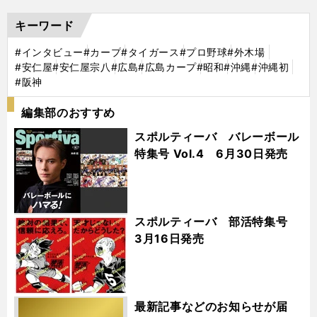
キーワード
#インタビュー
#カープ
#タイガース
#プロ野球
#外木場
#安仁屋
#安仁屋宗八
#広島
#広島カープ
#昭和
#沖縄
#沖縄初
#阪神
編集部のおすすめ
スポルティーバ バレーボール
特集号 Vol.4 6月30日発売
スポルティーバ 部活特集号
3月16日発売
最新記事などのお知らせが届