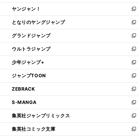
開
ウ
ウ
し
ヤンジャン！
く
で
ィ
い
新
開
ン
ウ
し
となりのヤングジャンプ
く
ド
ィ
い
新
ウ
ン
ウ
し
グランドジャンプ
で
ド
ィ
い
新
開
ウ
ン
ウ
し
ウルトラジャンプ
く
で
ド
ィ
い
新
開
ウ
ン
ウ
し
少年ジャンプ+
く
で
ド
ィ
い
新
開
ウ
ン
ウ
し
ジャンプTOON
く
で
ド
ィ
い
新
開
ウ
ン
ウ
し
ZEBRACK
く
で
ド
ィ
い
新
開
ウ
ン
ウ
し
S-MANGA
く
で
ド
ィ
い
新
開
ウ
ン
ウ
し
集英社ジャンプリミックス
く
で
ド
ィ
い
新
開
ウ
ン
ウ
し
集英社コミック文庫
く
で
ド
ィ
い
新
開
ウ
ン
ウ
し