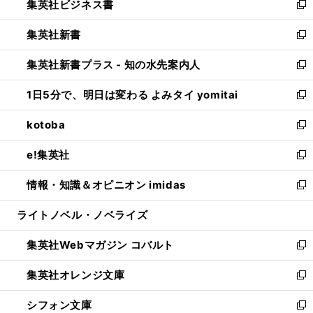
集英社ビジネス書
く
で
ド
い
新
開
ウ
ウ
し
集英社新書
く
で
ィ
い
新
開
ン
ウ
し
集英社新書プラス - 知の水先案内人
く
ド
ィ
い
新
ウ
ン
ウ
し
1日5分で、明日は変わる よみタイ yomitai
で
ド
ィ
い
新
開
ウ
ン
ウ
し
kotoba
く
で
ド
ィ
い
新
開
ウ
ン
ウ
し
e!集英社
く
で
ド
ィ
い
新
開
ウ
ン
ウ
し
情報・知識＆オピニオン imidas
く
で
ド
ィ
い
新
開
ウ
ン
ウ
し
ライトノベル・ノベライズ
く
で
ド
ィ
い
開
ウ
ン
ウ
集英社Webマガジン コバルト
く
で
ド
ィ
新
開
ウ
ン
し
集英社オレンジ文庫
く
で
ド
い
新
開
ウ
ウ
し
シフォン文庫
く
で
ィ
い
新