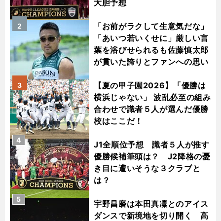
大胆予想
「お前がラクして生意気だな」
2
「あいつ若いくせに」厳しい言
葉を浴びせられるも佐藤慎太郎
が貫いた誇りとファンへの思い
【夏の甲子園2026】「優勝は
3
横浜じゃない」 波乱必至の組み
合わせで識者５人が選んだ優勝
校はここだ！
4
J1全順位予想 識者５人が推す
優勝候補筆頭は？ J2降格の憂
き目に遭いそうな３クラブと
は？
5
宇野昌磨は本田真凜とのアイス
ダンスで新境地を切り開く 高