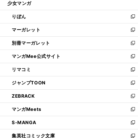
少女マンガ
く
で
ド
ィ
い
開
ウ
ン
ウ
りぼん
く
で
ド
ィ
新
開
ウ
ン
し
マーガレット
く
で
ド
い
新
開
ウ
ウ
し
別冊マーガレット
く
で
ィ
い
新
開
ン
ウ
し
マンガMee公式サイト
く
ド
ィ
い
新
ウ
ン
ウ
し
リマコミ
で
ド
ィ
い
新
開
ウ
ン
ウ
し
ジャンプTOON
く
で
ド
ィ
い
新
開
ウ
ン
ウ
し
ZEBRACK
く
で
ド
ィ
い
新
開
ウ
ン
ウ
し
マンガMeets
く
で
ド
ィ
い
新
開
ウ
ン
ウ
し
S-MANGA
く
で
ド
ィ
い
新
開
ウ
ン
ウ
し
集英社コミック文庫
く
で
ド
ィ
い
新