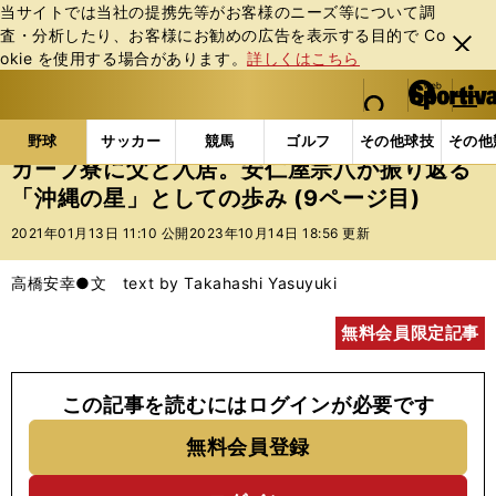
当サイトでは当社の提携先等がお客様のニーズ等について調
査・分析したり、お客様にお勧めの広告を表⽰する⽬的で Co
閉じ
okie を使⽤する場合があります。
詳しくはこちら
る
マイペ
web Sportiva (webスポルティーバ)
検索
メニュ
we
ー
野球の記事一覧
プロ野球
カープ寮に父と入居。安
b
ジ
野球
サッカー
競馬
ゴルフ
その他球技
その他
ス
カープ寮に父と入居。安仁屋宗八が振り返る
ポ
「沖縄の星」としての歩み (9ページ目)
ル
テ
2021年01月13日 11:10 公開
2023年10月14日 18:56 更新
ィ
ー
高橋安幸●文 text by Takahashi Yasuyuki
バ
無料会員限定記事
この記事を読むにはログインが必要です
無料会員登録