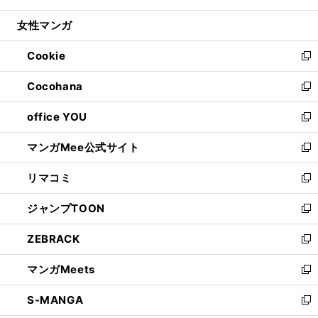
開
ウ
ン
ウ
し
女性マンガ
く
で
ド
ィ
い
開
ウ
ン
ウ
Cookie
く
で
ド
ィ
新
開
ウ
ン
し
Cocohana
く
で
ド
い
新
開
ウ
ウ
し
office YOU
く
で
ィ
い
新
開
ン
ウ
し
マンガMee公式サイト
く
ド
ィ
い
新
ウ
ン
ウ
し
リマコミ
で
ド
ィ
い
新
開
ウ
ン
ウ
し
ジャンプTOON
く
で
ド
ィ
い
新
開
ウ
ン
ウ
し
ZEBRACK
く
で
ド
ィ
い
新
開
ウ
ン
ウ
し
マンガMeets
く
で
ド
ィ
い
新
開
ウ
ン
ウ
し
S-MANGA
く
で
ド
ィ
い
新
開
ウ
ン
ウ
し