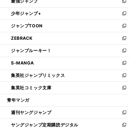
最強ジャンプ
ド
ィ
い
新
ウ
ン
ウ
し
少年ジャンプ+
で
ド
ィ
い
新
開
ウ
ン
ウ
し
ジャンプTOON
く
で
ド
ィ
い
新
開
ウ
ン
ウ
し
ZEBRACK
く
で
ド
ィ
い
新
開
ウ
ン
ウ
し
ジャンプルーキー！
く
で
ド
ィ
い
新
開
ウ
ン
ウ
し
S-MANGA
く
で
ド
ィ
い
新
開
ウ
ン
ウ
し
集英社ジャンプリミックス
く
で
ド
ィ
い
新
開
ウ
ン
ウ
し
集英社コミック文庫
く
で
ド
ィ
い
新
開
ウ
ン
ウ
し
青年マンガ
く
で
ド
ィ
い
開
ウ
ン
ウ
週刊ヤングジャンプ
く
で
ド
ィ
新
開
ウ
ン
し
ヤングジャンプ定期購読デジタル
く
で
ド
い
新