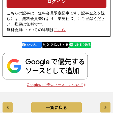
ログイン
こちらの記事は、無料会員限定記事です。記事全文を読
むには、無料会員登録より「集英社ID」にご登録くださ
い。登録は無料です。
無料会員についての詳細は
こちら
いいね
Xでポストする
LINEで送る
line
faceboo
x
k
Googleの「優先ソース」について
一覧に戻る