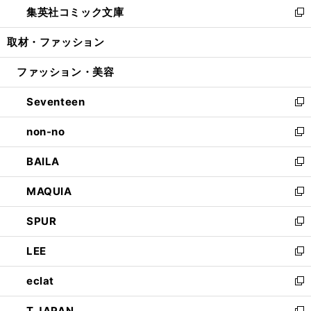
集英社コミック文庫
く
で
ド
ィ
い
新
開
ウ
ン
ウ
し
取材・ファッション
く
で
ド
ィ
い
開
ウ
ン
ウ
ファッション・美容
く
で
ド
ィ
開
ウ
ン
Seventeen
く
で
ド
新
開
ウ
し
non-no
く
で
い
新
開
ウ
し
BAILA
く
ィ
い
新
ン
ウ
し
MAQUIA
ド
ィ
い
新
ウ
ン
ウ
し
SPUR
で
ド
ィ
い
新
開
ウ
ン
ウ
し
LEE
く
で
ド
ィ
い
新
開
ウ
ン
ウ
し
eclat
く
で
ド
ィ
い
新
開
ウ
ン
ウ
し
T JAPAN
く
で