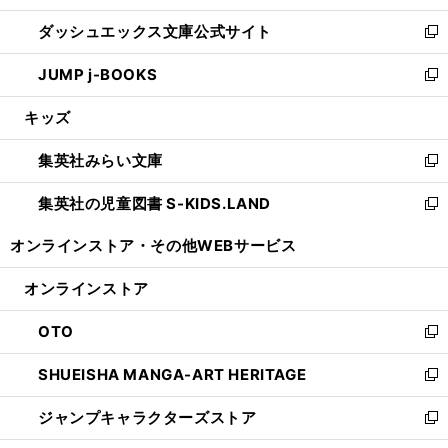
開
ン
ウ
し
ダッシュエックス文庫公式サイト
く
ド
ィ
い
新
ウ
ン
ウ
し
JUMP j-BOOKS
で
ド
ィ
い
新
開
ウ
ン
ウ
し
キッズ
く
で
ド
ィ
い
開
ウ
ン
ウ
集英社みらい文庫
く
で
ド
ィ
新
開
ウ
ン
し
集英社の児童図書 S-KIDS.LAND
く
で
ド
い
新
開
ウ
ウ
し
オンラインストア・
その他WEBサービス
く
で
ィ
い
開
ン
ウ
オンラインストア
く
ド
ィ
ウ
ン
OTO
で
ド
新
開
ウ
し
SHUEISHA MANGA-ART HERITAGE
く
で
い
新
開
ウ
し
ジャンプキャラクターズストア
く
ィ
い
新
ン
ウ
し