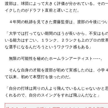
渡部は、球団によって大きく評価が分かれている。その
イクしたのがドラフト直前と遅いことだ。
４年間の軌跡を見てきた齋藤監督は、渡部の今後につ
「大学では打ってない期間のほうが長いから、不安はも
いる能力はすごい。１ランク、２ランクも上のプロの世
な選手になるんだろうというワクワク感もある」
無限の可能性を秘めたホームランアーティスト----。
そんな自身の才能を渡部が初めて実感したのは、小学４
て以来、初めて本塁打を放ったのだ。
「自分の打球は周りの人より飛んでいるんじゃないかと
くれるので、自分のスイングをすれば飛ぶんだなと」