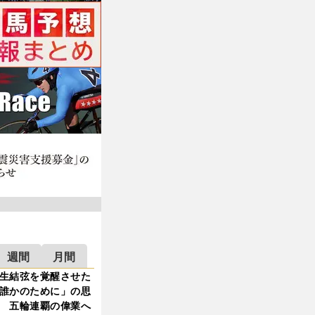
週間
月間
生結弦を覚醒させた
誰かのために」の思
 五輪連覇の偉業へ