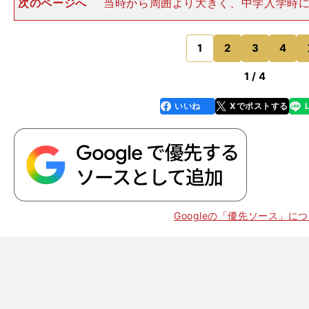
次のページへ
当時から周囲より大きく、中学入学時に
あった。日本人の父とフィリピン人の母の間に生まれ
「海外とのハーフだから、本当は同級生より１歳上なん
噂を流されたほどだ。
1
2
3
4
のページへ
1 / 4
いいね
Xでポストする
line
faceboo
x
k
。
Googleの「優先ソース」に