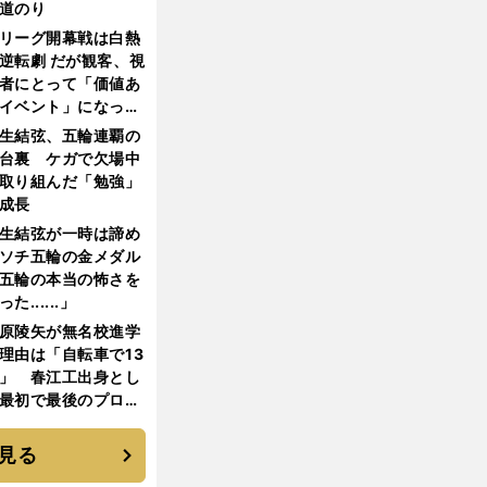
道のり
リーグ開幕戦は白熱
逆転劇 だが観客、視
者にとって「価値あ
イベント」になって
たか
生結弦、五輪連覇の
台裏 ケガで欠場中
取り組んだ「勉強」
成長
生結弦が一時は諦め
ソチ五輪の金メダル
五輪の本当の怖さを
った......」
原陵矢が無名校進学
理由は「自転車で13
」 春江工出身とし
最初で最後のプロ野
選手となった
見る