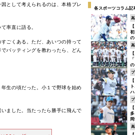
一因として考えられるのは、本格ブレ
各スポーツコラム記
高
【
いて率直に語る。
初
の
のすごくある。ただ、あいつの持って
2
高
だ
界でバッティングを教わったら、どん
【
底
「
の
手
プ
年
【
だ
ト
年生の頃だった。小１で野球を始め
ハ
プ
盤
【
思いました。当たったら勝手に飛んで
多
岡
ハ
高
バ
【