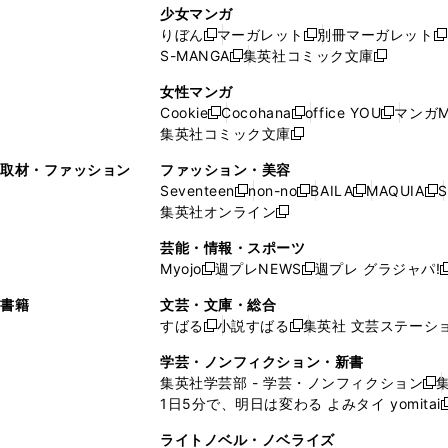
し
い
し
ン
ド
ド
ン
少女マンガ
い
ウ
い
ド
ウ
ウ
ド
りぼん
マーガレット
別冊マーガレット
新
新
新
ウ
ィ
ウ
ウ
で
で
ウ
S-MANGA
集英社コミック文庫
し
新
し
新
ィ
ン
ィ
で
開
開
で
い
し
い
し
ン
ド
ン
女性マンガ
開
く
く
開
ウ
い
ウ
い
ド
ウ
ド
Cookie
Cocohana
office YOU
マンガM
く
く
新
新
新
ィ
ウ
ィ
ウ
ウ
で
ウ
集英社コミック文庫
し
新
し
し
ン
ィ
ン
ィ
で
開
で
い
し
い
い
ド
ン
ド
ン
取材・ファッション
ファッション・美容
開
く
開
ウ
い
ウ
ウ
ウ
ド
ウ
ド
Seventeen
non-no
BAILA
MAQUIA
S
く
く
新
新
新
新
ィ
ウ
ィ
ィ
で
ウ
で
ウ
集英社オンライン
し
新
し
し
し
ン
ィ
ン
ン
開
で
開
で
い
し
い
い
い
ド
ン
ド
ド
芸能・情報・スポーツ
く
開
く
開
ウ
い
ウ
ウ
ウ
ウ
ド
ウ
ウ
Myojo
週プレNEWS
週プレ グラジャパ!
く
く
新
新
新
ィ
ウ
ィ
ィ
ィ
で
ウ
で
で
し
し
ン
ィ
ン
ン
ン
書籍
文芸・文庫・総合
開
で
開
開
い
い
ド
ン
ド
ド
ド
すばる
小説すばる
集英社 文芸ステーシ
く
開
く
く
新
新
ウ
ウ
ウ
ド
ウ
ウ
ウ
く
し
し
ィ
ィ
学芸・ノンフィクション・新書
で
ウ
で
で
で
い
い
ン
ン
集英社学芸部 - 学芸・ノンフィクション
開
で
開
開
開
新
ウ
ウ
ド
ド
1日5分で、明日は変わる よみタイ yomitai
く
開
く
く
く
し
新
ィ
ィ
ウ
ウ
く
い
ン
ン
ライトノベル・ノベライズ
で
で