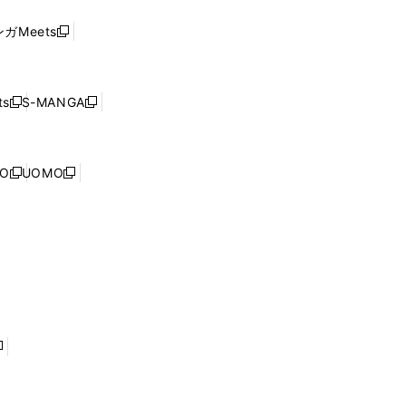
い
し
ド
ウ
い
ウ
ガMeets
新
ィ
ウ
で
し
ン
ィ
開
い
ド
ン
く
ウ
ウ
ド
s
S-MANGA
新
新
ィ
で
ウ
し
し
ン
開
で
い
い
ド
く
開
ウ
ウ
ウ
NO
UOMO
く
新
新
ィ
ィ
で
し
し
ン
ン
開
い
い
ド
ド
く
ウ
ウ
ウ
ウ
ィ
ィ
で
で
ン
ン
開
開
ド
ド
く
く
ウ
ウ
で
で
開
開
く
く
し
い