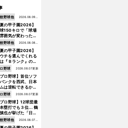
事
校野球他
2026.08.09更
夏の甲子園2026】
新
球150キロで「球場
雰囲気が変わった」
9年ぶり白星を呼ん
校野球他
2026.08.08更
大分商・平田玲翔の
夏の甲子園2026】
新
知れぬ才能
ウチを選んでくれる
は『Ｂランク』の選
たち」 八幡商が15
ロ野球
2026.08.07更新
ぶり甲子園をつかん
プロ野球】首位ソフ
"名門復活"の舞台裏
バンクを西武、日本
ムは逆転できるか？
鶴岡慎也が挙げる終
ロ野球
2026.08.07更新
戦のキーマン３人
プロ野球】12球団最
本塁打でも３位... 鶴
慎也が挙げた「日本
ムの誤算」とソフト
校野球他
2026.08.07更
ンク追撃のカギ
夏の甲子園2026】
新