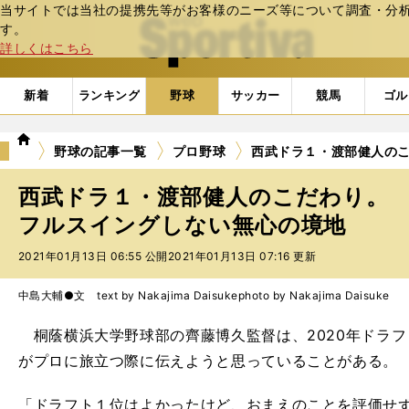
当サイトでは当社の提携先等がお客様のニーズ等について調査・分析し
web Sportiva (webスポルティーバ)
す。
詳しくはこちら
新着
ランキング
野球
サッカー
競馬
ゴル
we
野球の記事一覧
プロ野球
西武ドラ１・渡部健人の
b
ス
西武ドラ１・渡部健人のこだわり。
ポ
ル
フルスイングしない無心の境地
テ
2021年01月13日 06:55 公開
2021年01月13日 07:16 更新
ィ
ー
バ
中島大輔●文 text by Nakajima Daisuke
photo by Nakajima Daisuke
桐蔭横浜大学野球部の齊藤博久監督は、2020年ドラ
がプロに旅立つ際に伝えようと思っていることがある。
「ドラフト１位はよかったけど、おまえのことを評価せ