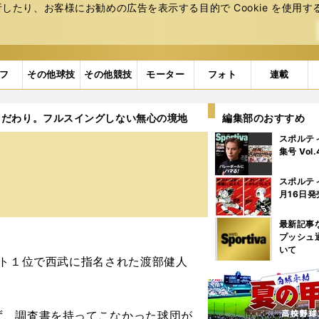
たり、お客様にお勧めの広告を表⽰する⽬的で Cookie を使⽤す
フ
その他球技
その他競技
モーター
フォト
連載
こだわり。フルスイングしない無心の境地
編集部のおすすめ
スポルテ
集号 Vol
スポルテ
月16日発
最新記事
プッシュ
いて
フト１位で西武に指名された渡部健人
ず、調査書を持ってこなかった球団が