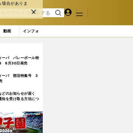
る場合がありま
マイペ
閉じ
検索
メニュ
ー
る
す
ジ
る
動画
インフォ
ィーバ バレーボール特
.4 6月30日発売
ィーバ 部活特集号 3
売
などのお知らせが届く
通知を受け取る方法につ