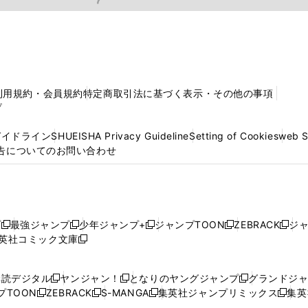
利用規約・会員規約
特定商取引法に基づく表示・その他の事項
プ
ガイドライン
SHUEISHA Privacy Guideline
Setting of Cookies
web 
告についてのお問い合わせ
プ
最強ジャンプ
少年ジャンプ+
ジャンプTOON
ZEBRACK
ジ
新
新
新
新
新
英社コミック文庫
し
新
し
し
し
し
い
い
し
い
い
い
ウ
ウ
い
ウ
ウ
ウ
購読デジタル
ヤンジャン！
となりのヤングジャンプ
グランドジ
新
新
新
ィ
ィ
ウ
ィ
ィ
ィ
プTOON
ZEBRACK
S-MANGA
集英社ジャンプリミックス
集英
新
し
新
し
新
し
新
ン
ン
ィ
ン
ン
ン