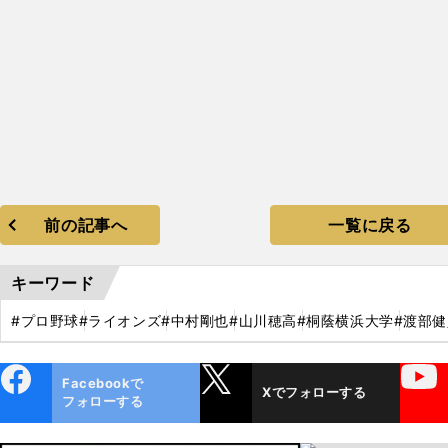
前の記事へ
一覧に戻る
キーワード
#プロ野球
#ライオンズ
#中村剛也
#山川穂高
#桐蔭横浜大学
#渡部健
ebo
X
YouTube
Facebookで
Xでフォローする
ok
フォローする