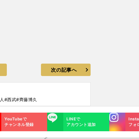
次の記事へ
人
#西武
#齊藤博久
Instagra
LINE
YouTubeで
LINEで
Inst
m
チャンネル登録
アカウント追加
フォ