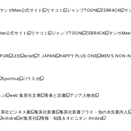
し
い
し
い
し
い
し
ド
ド
ン
ド
ド
ド
い
ウ
い
ウ
い
ウ
い
ウ
ウ
ド
ウ
ウ
ウ
マンガMee公式サイト
リマコミ
ジャンプTOON
ZEBRACK
マン
新
新
新
新
ウ
ィ
ウ
ィ
ウ
ィ
ウ
で
で
ウ
で
で
で
し
し
し
し
し
ィ
ン
ィ
ン
ィ
ン
ィ
開
開
で
開
開
開
い
い
い
い
い
ン
ド
ン
ド
ン
ド
ン
く
く
開
く
く
く
ウ
ウ
ウ
ウ
ウ
ド
ウ
ド
ウ
ド
ウ
ド
ee公式サイト
リマコミ
ジャンプTOON
ZEBRACK
マンガMeet
く
新
新
新
新
ィ
ィ
ィ
ィ
ィ
ウ
で
ウ
で
ウ
で
ウ
し
し
し
し
ン
ン
ン
ン
ン
で
開
で
開
で
開
で
い
い
い
い
ド
ド
ド
ド
ド
開
く
開
く
開
く
開
ウ
ウ
ウ
ウ
ウ
ウ
ウ
ウ
ウ
PUR
LEE
eclat
T JAPAN
HAPPY PLUS ONE
MEN'S NON-
く
く
く
く
新
新
新
新
新
ィ
ィ
ィ
ィ
で
で
で
で
で
し
し
し
し
し
ン
ン
ン
ン
開
開
開
開
開
い
い
い
い
い
ド
ド
ド
ド
く
く
く
く
く
ウ
ウ
ウ
ウ
ウ
ウ
ウ
ウ
ウ
Sportiva
パラスポ
新
新
ィ
ィ
ィ
ィ
ィ
で
で
で
で
し
し
し
ン
ン
ン
ン
ン
開
開
開
開
い
い
い
ド
ド
ド
ド
ド
ョン
web 集英社文庫
青春と読書
アジア人物史
く
く
く
く
新
新
新
新
ウ
ウ
ウ
ウ
ウ
ウ
ウ
ウ
し
し
し
し
ィ
ィ
ィ
で
で
で
で
で
い
い
い
い
ン
ン
ン
集英社ビジネス書
集英社新書
集英社新書プラス - 知の水先案内人
開
開
開
開
開
新
新
新
ウ
ウ
ウ
ウ
ド
ド
ド
kotoba
e!集英社
情報・知識＆オピニオン imidas
く
く
く
く
く
新
し
新
し
新
ィ
ィ
ィ
ィ
ウ
ウ
ウ
し
し
い
し
い
し
ン
ン
ン
ン
で
で
で