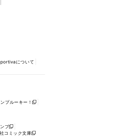
Sportivaについて
ャンプルーキー！
新
し
い
ウ
ャンプ
新
ィ
社コミック文庫
し
新
ン