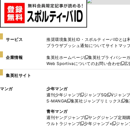
サービス
推奨環境
集英社ID・スポルティーバIDとは
ブラウザプッシュ通知について
サイトマッ
企業情報
集英社ホームページ
集英社プライバシー
新
Web Sportivaについてのお問い合わせ
広
し
新
い
し
集英社サイト
ウ
い
ィ
ウ
マンガ
少年マンガ
ン
ィ
週刊少年ジャンプ
ジャンプSQ
Vジャン
ド
ン
新
新
S-MANGA
集英社ジャンプリミックス
集
ウ
ド
新
し
し
新
で
ウ
し
い
い
し
青年マンガ
開
で
い
ウ
ウ
い
週刊ヤングジャンプ
ヤングジャンプ定期
新
く
開
ウ
ィ
ィ
ウ
ウルトラジャンプ
少年ジャンプ+
ジャン
新
し
新
く
ィ
ン
ン
ィ