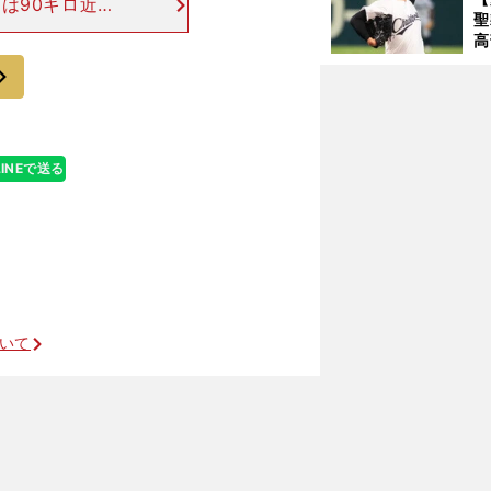
は90キロ近く
聖
たこともあり、
高
じゃないか」と
る
次
ト
く
LINEで送る
ホークスの天然キャラ右腕のポテンシャルはお化け級
ついて