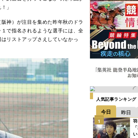
れ！」
阪神）が注目を集めた昨年秋のドラ
ラ１で指名されるような選手には、全
団はリストアップさえしていなかっ
人気記事ランキング
今日
昨日
羽
1
「
い