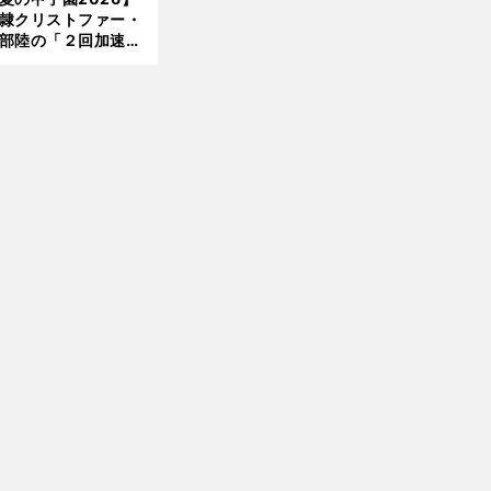
隷クリストファー・
部陸の「２回加速す
」規格外のストレー
 それでもプロではな
大学進学を選ぶ理由
前
へ