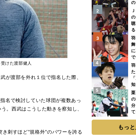
の
Ｊ
2
の
聴
る
い
羽
3
舞
に
で
4
を受けた渡部健人
羽
た
西武が渡部を外れ１位で指名した際、
「
知
5
栗
の
位指名で検討していた球団が複数あっ
分
いう。西武はこうした動きを察知し、
て
球
もっと
突き刺すほど"規格外"のパワーを誇る