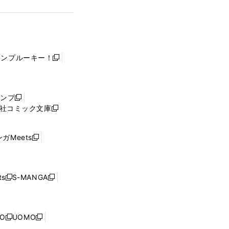
ャンプルーキー！
新
し
い
ウ
ャンプ
新
ィ
社コミック文庫
し
新
ン
い
し
ド
ウ
い
ウ
ガMeets
新
ィ
ウ
で
し
ン
ィ
開
い
ド
ン
く
ウ
ウ
ド
s
S-MANGA
新
新
ィ
で
ウ
し
し
ン
開
で
い
い
ド
く
開
ウ
ウ
ウ
NO
UOMO
く
新
新
ィ
ィ
で