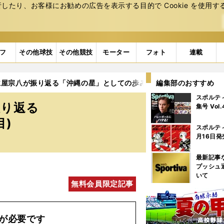
たり、お客様にお勧めの広告を表⽰する⽬的で Cookie を使⽤す
フ
その他球技
その他競技
モーター
フォト
連載
仁屋宗八が振り返る「沖縄の星」としての歩み
編集部のおすすめ
5ページ目
スポルテ
振り返る
集号 Vol
目)
スポルテ
月16日発
最新記事
プッシュ
いて
無料会員限定記事
が必要です