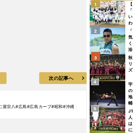
【
1
「
い
わ
だ
「
2
気
く
浴
太
秋
3
ァ
リ
ズ
次の記事へ
4
を
宇
の
地
輔
仁屋宗八
#広島
#広島カープ
#昭和
#沖縄
5
題
J
人
は
に