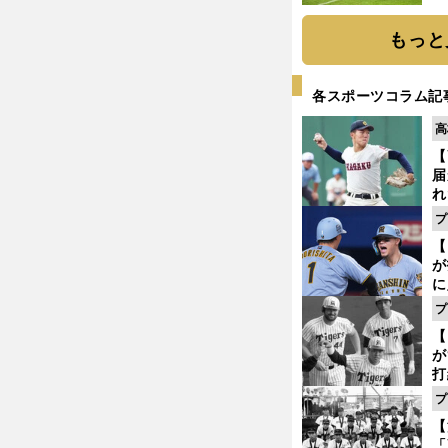
と
もっと
各スポーツコラム記
高
【
届
れ
巡
プ
ス
【
が
に
5
プ
な
【
が
打
ー
プ
の
【
っ
「