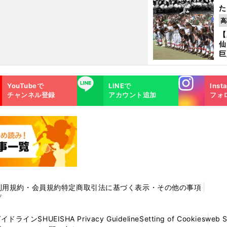
た
控
高
ず
【
で
仙
受
巨
恩
交
Instagra
LINE
YouTubeで
LINEで
Inst
m
チャンネル登録
アカウント追加
フォ
利用規約・会員規約
特定商取引法に基づく表示・その他の事項
プ
ガイドライン
SHUEISHA Privacy Guideline
Setting of Cookies
web 