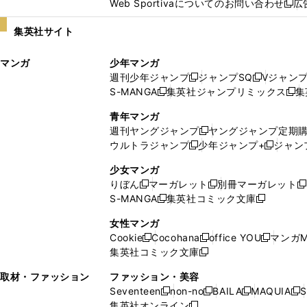
Web Sportivaについてのお問い合わせ
広
し
新
い
し
集英社サイト
ウ
い
ィ
ウ
マンガ
少年マンガ
ン
ィ
週刊少年ジャンプ
ジャンプSQ
Vジャン
ド
ン
新
新
S-MANGA
集英社ジャンプリミックス
集
ウ
ド
新
し
し
新
で
ウ
し
い
い
し
青年マンガ
開
で
い
ウ
ウ
い
週刊ヤングジャンプ
ヤングジャンプ定期
新
く
開
ウ
ィ
ィ
ウ
ウルトラジャンプ
少年ジャンプ+
ジャン
新
し
新
く
ィ
ン
ン
ィ
し
い
し
ン
ド
ド
ン
少女マンガ
い
ウ
い
ド
ウ
ウ
ド
りぼん
マーガレット
別冊マーガレット
新
新
新
ウ
ィ
ウ
ウ
で
で
ウ
S-MANGA
集英社コミック文庫
し
新
し
新
ィ
ン
ィ
で
開
開
で
い
し
い
し
ン
ド
ン
女性マンガ
開
く
く
開
ウ
い
ウ
い
ド
ウ
ド
Cookie
Cocohana
office YOU
マンガM
く
く
新
新
新
ィ
ウ
ィ
ウ
ウ
で
ウ
集英社コミック文庫
し
新
し
し
ン
ィ
ン
ィ
で
開
で
い
し
い
い
ド
ン
ド
ン
取材・ファッション
ファッション・美容
開
く
開
ウ
い
ウ
ウ
ウ
ド
ウ
ド
Seventeen
non-no
BAILA
MAQUIA
S
く
く
新
新
新
新
ィ
ウ
ィ
ィ
で
ウ
で
ウ
集英社オンライン