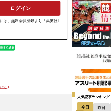
ログイン
には、無料会員登録より「集英社I
LINEで送る
ついて
人気記事ランキング
今日
昨日