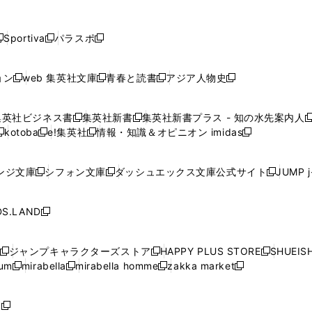
し
し
し
し
し
ン
ン
ン
ン
開
開
開
開
開
い
い
い
い
い
ド
ド
ド
ド
く
く
く
く
く
ウ
ウ
ウ
ウ
ウ
ウ
ウ
ウ
ウ
Sportiva
パラスポ
新
新
ィ
ィ
ィ
ィ
ィ
で
で
で
で
し
し
し
ン
ン
ン
ン
ン
開
開
開
開
い
い
い
ド
ド
ド
ド
ド
ョン
web 集英社文庫
青春と読書
アジア人物史
く
く
く
く
新
新
新
新
ウ
ウ
ウ
ウ
ウ
ウ
ウ
ウ
し
し
し
し
ィ
ィ
ィ
で
で
で
で
で
い
い
い
い
ン
ン
ン
集英社ビジネス書
集英社新書
集英社新書プラス - 知の水先案内人
開
開
開
開
開
新
新
新
ウ
ウ
ウ
ウ
ド
ド
ド
kotoba
e!集英社
情報・知識＆オピニオン imidas
く
く
く
く
く
新
し
新
し
新
ィ
ィ
ィ
ィ
ウ
ウ
ウ
し
し
い
し
い
し
ン
ン
ン
ン
で
で
で
い
い
ウ
い
ウ
い
ド
ド
ド
ド
ンジ文庫
シフォン文庫
ダッシュエックス文庫公式サイト
JUMP 
開
開
開
新
新
新
ウ
ウ
ィ
ウ
ィ
ウ
ウ
ウ
ウ
ウ
く
く
く
し
し
し
ィ
ィ
ン
ィ
ン
ィ
で
で
で
で
い
い
い
ン
ン
ド
ン
ド
ン
S.LAND
開
開
開
開
新
ウ
ウ
ウ
ド
ド
ウ
ド
ウ
ド
く
く
く
く
し
ィ
ィ
ィ
ウ
ウ
で
ウ
で
ウ
い
ン
ン
ン
ジャンプキャラクターズストア
HAPPY PLUS STORE
SHUEIS
で
で
開
で
開
で
新
新
新
ウ
ド
ド
ド
ium
mirabella
mirabella homme
zakka market
開
開
く
開
く
開
し
新
新
新
し
新
し
ィ
ウ
ウ
ウ
く
く
く
く
い
し
し
い
し
し
い
ン
で
で
で
ウ
い
い
ウ
い
い
ウ
ド
ボ
開
開
開
新