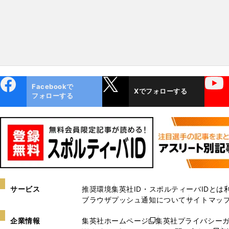
ebo
X
YouTube
Facebookで
Xでフォローする
ok
フォローする
サービス
推奨環境
集英社ID・スポルティーバIDとは
ブラウザプッシュ通知について
サイトマッ
企業情報
集英社ホームページ
集英社プライバシー
新