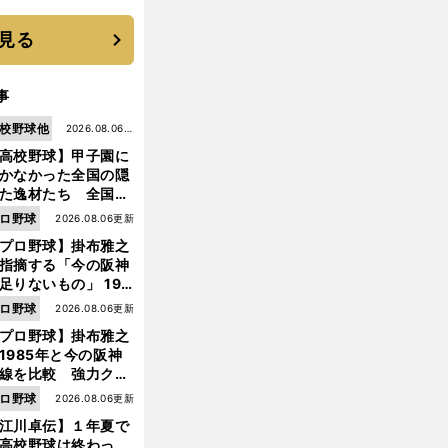
は？
見る
事
校野球他
2026.08.06更
高校野球】甲子園に
新
かなかった全国の隠
た逸材たち 全国を
って見つけた"幻の
ロ野球
2026.08.06更新
ター候補"たち
プロ野球】掛布雅之
指摘する「今の阪神
足りないもの」 198
年のチームよりもつ
ロ野球
2026.08.06更新
がりを感じない
プロ野球】掛布雅之
1985年と今の阪神
線を比較 強力クリ
ンナップと、チーム
ロ野球
2026.08.06更新
「大きな違い」を語
江川卓伝】１年夏で
た
高校野球は終わっ