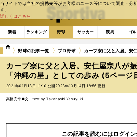
当サイトでは当社の提携先等がお客様のニーズ等について調査・分析し
web Sportiva (webスポルティーバ)
す。
詳しくはこちら
新着
ランキング
野球
サッカー
競馬
ゴル
we
野球の記事一覧
プロ野球
カープ寮に父と入居。安
b
ス
カープ寮に父と入居。安仁屋宗八が
ポ
ル
「沖縄の星」としての歩み (5ページ
テ
2021年01月13日 11:10 公開
2023年10月14日 18:56 更新
ィ
ー
バ
高橋安幸●文 text by Takahashi Yasuyuki
この記事を読むにはログイン