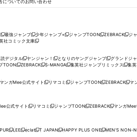
告についてのお問い合わせ
プ
最強ジャンプ
少年ジャンプ+
ジャンプTOON
ZEBRACK
ジ
新
新
新
新
新
英社コミック文庫
し
新
し
し
し
し
い
い
し
い
い
い
ウ
ウ
い
ウ
ウ
ウ
購読デジタル
ヤンジャン！
となりのヤングジャンプ
グランドジ
新
新
新
ィ
ィ
ウ
ィ
ィ
ィ
プTOON
ZEBRACK
S-MANGA
集英社ジャンプリミックス
集英
新
し
新
し
新
し
新
ン
ン
ィ
ン
ン
ン
し
い
し
い
し
い
し
ド
ド
ン
ド
ド
ド
い
ウ
い
ウ
い
ウ
い
ウ
ウ
ド
ウ
ウ
ウ
マンガMee公式サイト
リマコミ
ジャンプTOON
ZEBRACK
マン
新
新
新
新
ウ
ィ
ウ
ィ
ウ
ィ
ウ
で
で
ウ
で
で
で
し
し
し
し
し
ィ
ン
ィ
ン
ィ
ン
ィ
開
開
で
開
開
開
い
い
い
い
い
ン
ド
ン
ド
ン
ド
ン
く
く
開
く
く
く
ウ
ウ
ウ
ウ
ウ
ド
ウ
ド
ウ
ド
ウ
ド
ee公式サイト
リマコミ
ジャンプTOON
ZEBRACK
マンガMeet
く
新
新
新
新
ィ
ィ
ィ
ィ
ィ
ウ
で
ウ
で
ウ
で
ウ
し
し
し
し
ン
ン
ン
ン
ン
で
開
で
開
で
開
で
い
い
い
い
ド
ド
ド
ド
ド
開
く
開
く
開
く
開
ウ
ウ
ウ
ウ
ウ
ウ
ウ
ウ
ウ
PUR
LEE
eclat
T JAPAN
HAPPY PLUS ONE
MEN'S NON-
く
く
く
く
新
新
新
新
新
ィ
ィ
ィ
ィ
で
で
で
で
で