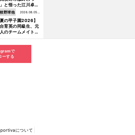
」と悟った江川卓の
え投手は、公式戦わ
校野球他
2026.08.05更
か16イニングの登板
夏の甲子園2026】
新
大洋から２位指名を
台育英の同級生、元
けた
人のチームメイト、
師と教え子...聖地で
差する運命の再会
agramで
ローする
Sportivaについて