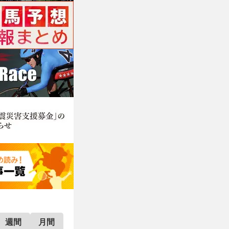
週間
月間