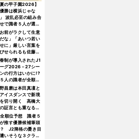
夏の甲子園2026】
優勝は横浜じゃな
」 波乱必至の組み合
せで識者５人が選ん
優勝校はここだ！
お前がラクして生意
だな」「あいつ若い
せに」厳しい言葉を
びせられるも佐藤慎
郎が貫いた誇りとフ
春制が導入されたJ1
ンへの思い
ーグ2026－27シー
ンの行方はいかに!?
５人の識者が全順位
大胆予想
野昌磨は本田真凜と
アイスダンスで新境
を切り開く 高橋大
の証言とも重なる課
と楽しさ
1全順位予想 識者５
が推す優勝候補筆頭
？ J2降格の憂き目
遭いそうな３クラブ