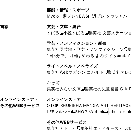
し
新
し
し
し
ン
ィ
ン
ン
開
で
開
で
い
し
い
い
い
ド
ン
ド
ド
芸能・情報・スポーツ
く
開
く
開
ウ
い
ウ
ウ
ウ
ウ
ド
ウ
ウ
Myojo
週プレNEWS
週プレ グラジャパ!
く
く
新
新
新
ィ
ウ
ィ
ィ
ィ
で
ウ
で
で
し
し
ン
ィ
ン
ン
ン
書籍
文芸・文庫・総合
開
で
開
開
い
い
ド
ン
ド
ド
ド
すばる
小説すばる
集英社 文芸ステーシ
く
開
く
く
新
新
ウ
ウ
ウ
ド
ウ
ウ
ウ
く
し
し
ィ
ィ
学芸・ノンフィクション・新書
で
ウ
で
で
で
い
い
ン
ン
集英社学芸部 - 学芸・ノンフィクション
開
で
開
開
開
新
ウ
ウ
ド
ド
1日5分で、明日は変わる よみタイ yomitai
く
開
く
く
く
し
新
ィ
ィ
ウ
ウ
く
い
ン
ン
ライトノベル・ノベライズ
で
で
ウ
ド
ド
集英社Webマガジン コバルト
集英社オレ
開
開
新
ィ
ウ
ウ
く
く
し
ン
キッズ
で
で
い
ド
集英社みらい文庫
集英社の児童図書 S-KID
開
開
新
ウ
ウ
く
く
し
ィ
オンラインストア・
オンラインストア
で
い
ン
その他WEBサービス
OTO
SHUEISHA MANGA-ART HERITAGE
開
新
ウ
ド
LEEマルシェ
SHOP Marisol
eclat prem
く
し
新
新
ィ
ウ
い
し
し
ン
その他WEBサービス
で
ウ
い
い
ド
集英社アドナビ
集英社エディターズ・ラ
開
新