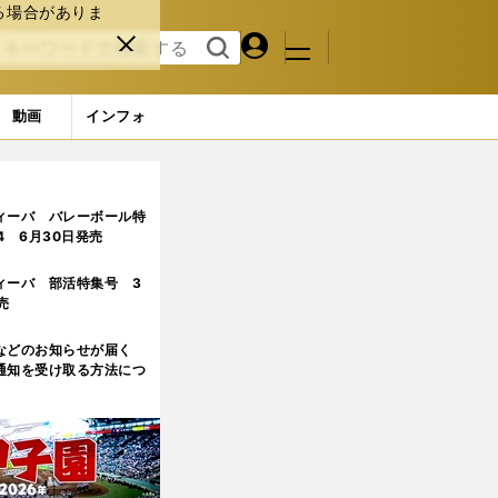
る場合がありま
マイペ
閉じ
検索
メニュ
ー
る
す
ジ
る
動画
インフォ
ィーバ バレーボール特
.4 6月30日発売
ィーバ 部活特集号 3
売
などのお知らせが届く
通知を受け取る方法につ