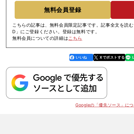
無料会員登録
こちらの記事は、無料会員限定記事です。記事全文を読む
D」にご登録ください。登録は無料です。
無料会員についての詳細は
こちら
いいね
Xでポストする
line
faceboo
x
k
Googleの「優先ソース」に