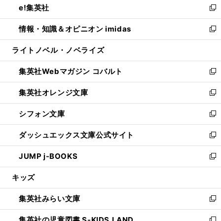
e!集英社
く
で
ド
ィ
い
新
開
ウ
ン
ウ
し
情報・知識＆オピニオン imidas
く
で
ド
ィ
い
新
開
ウ
ン
ウ
し
ライトノベル・ノベライズ
く
で
ド
ィ
い
開
ウ
ン
ウ
集英社Webマガジン コバルト
く
で
ド
ィ
新
開
ウ
ン
し
集英社オレンジ文庫
く
で
ド
い
新
開
ウ
ウ
し
シフォン文庫
く
で
ィ
い
新
開
ン
ウ
し
ダッシュエックス文庫公式サイト
く
ド
ィ
い
新
ウ
ン
ウ
し
JUMP j-BOOKS
で
ド
ィ
い
新
開
ウ
ン
ウ
し
キッズ
く
で
ド
ィ
い
開
ウ
ン
ウ
集英社みらい文庫
く
で
ド
ィ
新
開
ウ
ン
し
集英社の児童図書 S-KIDS.LAND
く
で
ド