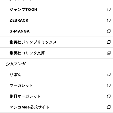
開
ウ
ン
ウ
し
ジャンプTOON
く
で
ド
ィ
い
新
開
ウ
ン
ウ
し
ZEBRACK
く
で
ド
ィ
い
新
開
ウ
ン
ウ
し
S-MANGA
く
で
ド
ィ
い
新
開
ウ
ン
ウ
し
集英社ジャンプリミックス
く
で
ド
ィ
い
新
開
ウ
ン
ウ
し
集英社コミック文庫
く
で
ド
ィ
い
新
開
ウ
ン
ウ
し
少女マンガ
く
で
ド
ィ
い
開
ウ
ン
ウ
りぼん
く
で
ド
ィ
新
開
ウ
ン
し
マーガレット
く
で
ド
い
新
開
ウ
ウ
し
別冊マーガレット
く
で
ィ
い
新
開
ン
ウ
し
マンガMee公式サイト
く
ド
ィ
い
新
ウ
ン