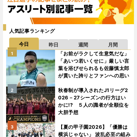
人気記事ランキング
今日
昨日
週間
月間
「お前がラクして生意気だな」
1
「あいつ若いくせに」厳しい言
葉を浴びせられるも佐藤慎太郎
が貫いた誇りとファンへの思い
秋春制が導入されたJ1リーグ2
2
026－27シーズンの行方はい
かに!? ５人の識者が全順位を
大胆予想
【夏の甲子園2026】「優勝は
3
横浜じゃない」 波乱必至の組み