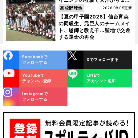
イニングの登板で大洋から２位
指名を受けた
高校野球他
2026.08.05更新
【夏の甲子園2026】仙台育英
の同級生、元巨人のチームメイ
ト、恩師と教え子...聖地で交差
する運命の再会
cebo
X
Facebookで
Xでフォローする
ok
フォローする
uTube
LINE
YouTubeで
LINEで
チャンネル登録
アカウント追加
stagra
Instagramで
m
フォローする