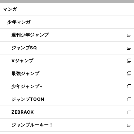
ン
く/
マンガ
ド
閉
ウ
じ
少年マンガ
で
る
開
週刊少年ジャンプ
く
新
し
ジャンプSQ
い
新
ウ
し
Vジャンプ
ィ
い
新
ン
ウ
し
最強ジャンプ
ド
ィ
い
新
ウ
ン
ウ
し
少年ジャンプ+
で
ド
ィ
い
新
開
ウ
ン
ウ
し
ジャンプTOON
く
で
ド
ィ
い
新
開
ウ
ン
ウ
し
ZEBRACK
く
で
ド
ィ
い
新
開
ウ
ン
ウ
し
ジャンプルーキー！
く
で
ド
ィ
い
新
開
ウ
ン
ウ
し