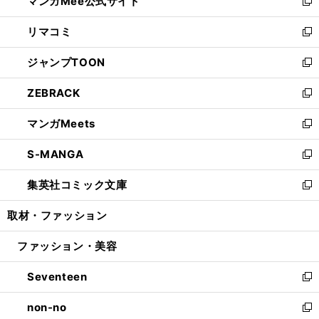
マンガMee公式サイト
く
ド
ィ
い
新
ウ
ン
ウ
し
リマコミ
で
ド
ィ
い
新
開
ウ
ン
ウ
し
ジャンプTOON
く
で
ド
ィ
い
新
開
ウ
ン
ウ
し
ZEBRACK
く
で
ド
ィ
い
新
開
ウ
ン
ウ
し
マンガMeets
く
で
ド
ィ
い
新
開
ウ
ン
ウ
し
S-MANGA
く
で
ド
ィ
い
新
開
ウ
ン
ウ
し
集英社コミック文庫
く
で
ド
ィ
い
新
開
ウ
ン
ウ
し
取材・ファッション
く
で
ド
ィ
い
開
ウ
ン
ウ
ファッション・美容
く
で
ド
ィ
開
ウ
ン
Seventeen
く
で
ド
新
開
ウ
し
non-no
く
で
い
新