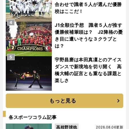
合わせで識者５人が選んだ優勝
校はここだ！
4
J1全順位予想 識者５人が推す
優勝候補筆頭は？ J2降格の憂
き目に遭いそうな３クラブと
は？
5
宇野昌磨は本田真凜とのアイス
ダンスで新境地を切り開く 高
橋大輔の証言とも重なる課題と
楽しさ
もっと見る
各スポーツコラム記事
高校野球他
2026.08.06更新