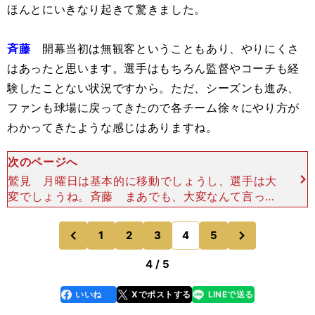
ほんとにいきなり起きて驚きました。
斉藤
開幕当初は無観客ということもあり、やりにくさ
はあったと思います。選手はもちろん監督やコーチも経
験したことない状況ですから。ただ、シーズンも進み、
ファンも球場に戻ってきたので各チーム徐々にやり方が
わかってきたような感じはありますね。
次のページへ
鷲見 月曜日は基本的に移動でしょうし、選手は大
変でしょうね。斉藤 まあでも、大変なんて言って
いる場合ではないですからね。試合は待ったなしで
ほぼ毎日あるわけですし、たしかに選手やベンチの
次
1
2
3
4
5
のページへ
のページへ
様子を見ていても
前
4 / 5
いいね
Xでポストする
LINEで送る
line
faceboo
x
k