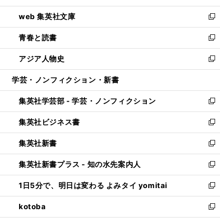
ン
ウ
し
web 集英社文庫
ド
ィ
い
新
ウ
ン
ウ
し
青春と読書
で
ド
ィ
い
新
開
ウ
ン
ウ
し
アジア人物史
く
で
ド
ィ
い
新
開
ウ
ン
ウ
し
学芸・ノンフィクション・新書
く
で
ド
ィ
い
開
ウ
ン
ウ
集英社学芸部 - 学芸・ノンフィクション
く
で
ド
ィ
新
開
ウ
ン
し
集英社ビジネス書
く
で
ド
い
新
開
ウ
ウ
し
集英社新書
く
で
ィ
い
新
開
ン
ウ
し
集英社新書プラス - 知の水先案内人
く
ド
ィ
い
新
ウ
ン
ウ
し
1日5分で、明日は変わる よみタイ yomitai
で
ド
ィ
い
新
開
ウ
ン
ウ
し
kotoba
く
で
ド
ィ
い
新
開
ウ
ン
ウ
し