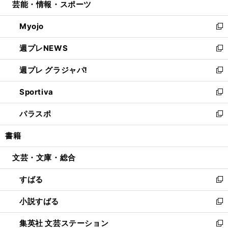
芸能・情報・スポーツ
く
で
ド
ィ
い
開
ウ
ン
ウ
Myojo
く
で
ド
ィ
新
開
ウ
ン
し
週プレNEWS
く
で
ド
い
新
開
ウ
ウ
し
週プレ グラジャパ!
く
で
ィ
い
新
開
ン
ウ
し
Sportiva
く
ド
ィ
い
新
ウ
ン
ウ
し
パラスポ
で
ド
ィ
い
新
開
ウ
ン
ウ
し
書籍
く
で
ド
ィ
い
開
ウ
ン
ウ
文芸・文庫・総合
く
で
ド
ィ
開
ウ
ン
すばる
く
で
ド
新
開
ウ
し
小説すばる
く
で
い
新
開
ウ
し
集英社 文芸ステーション
く
ィ
い
新