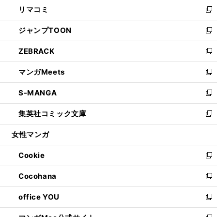
ウ
し
リマコミ
で
ド
ィ
い
新
開
ウ
ン
ウ
し
ジャンプTOON
く
で
ド
ィ
い
新
開
ウ
ン
ウ
し
ZEBRACK
く
で
ド
ィ
い
新
開
ウ
ン
ウ
し
マンガMeets
く
で
ド
ィ
い
新
開
ウ
ン
ウ
し
S-MANGA
く
で
ド
ィ
い
新
開
ウ
ン
ウ
し
集英社コミック文庫
く
で
ド
ィ
い
新
開
ウ
ン
ウ
し
女性マンガ
く
で
ド
ィ
い
開
ウ
ン
ウ
Cookie
く
で
ド
ィ
新
開
ウ
ン
し
Cocohana
く
で
ド
い
新
開
ウ
ウ
し
office YOU
く
で
ィ
い
新
開
ン
ウ
し