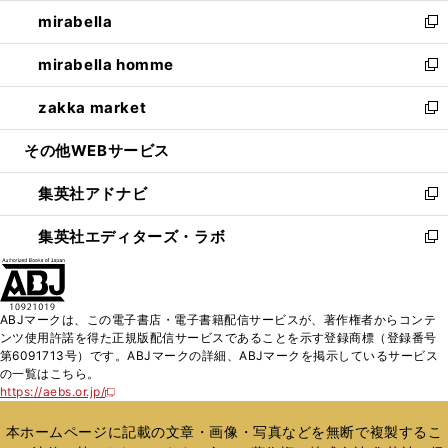
ウ
ン
ウ
し
mirabella
く
で
ド
ィ
い
新
開
ウ
ン
ウ
し
mirabella homme
く
で
ド
ィ
い
新
開
ウ
ン
ウ
し
zakka market
く
で
ド
ィ
い
新
開
ウ
ン
ウ
し
その他WEBサービス
く
で
ド
ィ
い
開
ウ
ン
ウ
集英社アドナビ
く
で
ド
ィ
新
開
ウ
ン
し
集英社エディターズ・ラボ
く
で
ド
い
新
開
ウ
ウ
し
く
で
ィ
い
開
ン
ウ
ABJマークは、この電子書店・電子書籍配信サービスが、著作権者からコンテ
く
ド
ィ
ンツ使用許諾を得た正規版配信サービスであることを示す登録商標（登録番号
ウ
ン
第6091713号）です。ABJマークの詳細、ABJマークを掲示しているサービス
で
ド
の一覧はこちら。
開
ウ
https://aebs.or.jp/
新
く
で
し
い
開
本ホームページに記載の文章・画像・写真などを無断で複製するこ
ウ