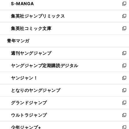
S-MANGA
く
で
ド
ィ
い
新
開
ウ
ン
ウ
し
集英社ジャンプリミックス
く
で
ド
ィ
い
新
開
ウ
ン
ウ
し
集英社コミック文庫
く
で
ド
ィ
い
新
開
ウ
ン
ウ
し
青年マンガ
く
で
ド
ィ
い
開
ウ
ン
ウ
週刊ヤングジャンプ
く
で
ド
ィ
新
開
ウ
ン
し
ヤングジャンプ定期購読デジタル
く
で
ド
い
新
開
ウ
ウ
し
ヤンジャン！
く
で
ィ
い
新
開
ン
ウ
し
となりのヤングジャンプ
く
ド
ィ
い
新
ウ
ン
ウ
し
グランドジャンプ
で
ド
ィ
い
新
開
ウ
ン
ウ
し
ウルトラジャンプ
く
で
ド
ィ
い
新
開
ウ
ン
ウ
し
少年ジャンプ+
く
で
ド
ィ
い
新