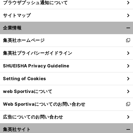
ブラウザプッシュ通知について
前
サイトマップ
へ
企業情報
開
く/
集英社ホームページ
新
閉
し
じ
集英社プライバシーガイドライン
い
る
ウ
SHUEISHA Privacy Guideline
ィ
ン
Setting of Cookies
ド
ウ
web Sportivaについて
で
開
Web Sportivaについてのお問い合わせ
く
新
し
広告についてのお問い合わせ
い
ウ
集英社サイト
ィ
開