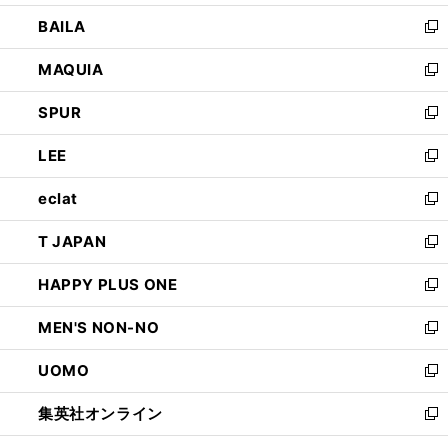
開
ウ
し
BAILA
く
ィ
い
新
ン
ウ
し
MAQUIA
ド
ィ
い
新
ウ
ン
ウ
し
SPUR
で
ド
ィ
い
新
開
ウ
ン
ウ
し
LEE
く
で
ド
ィ
い
新
開
ウ
ン
ウ
し
eclat
く
で
ド
ィ
い
新
開
ウ
ン
ウ
し
T JAPAN
く
で
ド
ィ
い
新
開
ウ
ン
ウ
し
HAPPY PLUS ONE
く
で
ド
ィ
い
新
開
ウ
ン
ウ
し
MEN'S NON-NO
く
で
ド
ィ
い
新
開
ウ
ン
ウ
し
UOMO
く
で
ド
ィ
い
新
開
ウ
ン
ウ
し
集英社オンライン
く
で
ド
ィ
い
新
開
ウ
ン
ウ
し