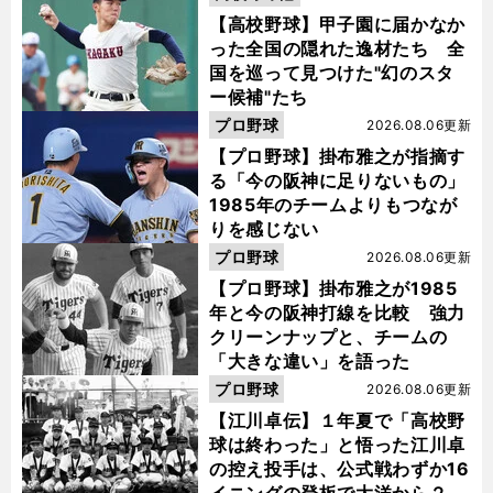
【高校野球】甲子園に届かなか
った全国の隠れた逸材たち 全
国を巡って見つけた"幻のスタ
ー候補"たち
プロ野球
2026.08.06更新
【プロ野球】掛布雅之が指摘す
る「今の阪神に足りないもの」
1985年のチームよりもつなが
りを感じない
プロ野球
2026.08.06更新
【プロ野球】掛布雅之が1985
年と今の阪神打線を比較 強力
クリーンナップと、チームの
「大きな違い」を語った
プロ野球
2026.08.06更新
【江川卓伝】１年夏で「高校野
球は終わった」と悟った江川卓
の控え投手は、公式戦わずか16