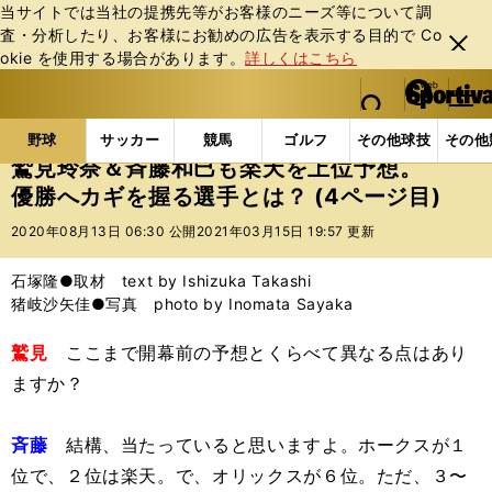
当サイトでは当社の提携先等がお客様のニーズ等について調
査・分析したり、お客様にお勧めの広告を表⽰する⽬的で Co
閉じ
okie を使⽤する場合があります。
詳しくはこちら
る
マイペ
web Sportiva (webスポルティーバ)
検索
メニュ
we
ー
野球の記事一覧
プロ野球
鷲見玲奈＆斉藤和巳も楽
b
ジ
野球
サッカー
競馬
ゴルフ
その他球技
その他
ス
鷲見玲奈＆斉藤和巳も楽天を上位予想。
ポ
優勝へカギを握る選手とは？ (4ページ目)
ル
テ
2020年08月13日 06:30 公開
2021年03月15日 19:57 更新
ィ
ー
石塚隆●取材 text by Ishizuka Takashi
バ
猪岐沙矢佳●写真 photo by Inomata Sayaka
鷲見
ここまで開幕前の予想とくらべて異なる点はあり
ますか？
斉藤
結構、当たっていると思いますよ。ホークスが１
位で、２位は楽天。で、オリックスが６位。ただ、３〜