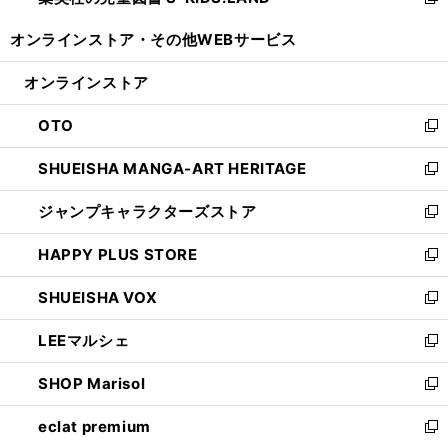
い
新
開
ウ
ウ
し
オンラインストア・
その他WEBサービス
く
で
ィ
い
開
ン
ウ
オンラインストア
く
ド
ィ
ウ
ン
OTO
で
ド
新
開
ウ
し
SHUEISHA MANGA-ART HERITAGE
く
で
い
新
開
ウ
し
ジャンプキャラクターズストア
く
ィ
い
新
ン
ウ
し
HAPPY PLUS STORE
ド
ィ
い
新
ウ
ン
ウ
し
SHUEISHA VOX
で
ド
ィ
い
新
開
ウ
ン
ウ
し
LEEマルシェ
く
で
ド
ィ
い
新
開
ウ
ン
ウ
し
SHOP Marisol
く
で
ド
ィ
い
新
開
ウ
ン
ウ
し
eclat premium
く
で
ド
ィ
い
新
開