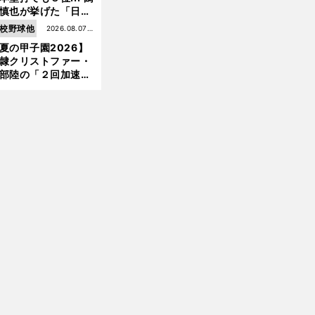
慎也が挙げた「日本
ムの誤算」とソフト
校野球他
2026.08.07更
ンク追撃のカギ
夏の甲子園2026】
新
隷クリストファー・
部陸の「２回加速す
」規格外のストレー
 それでもプロではな
大学進学を選ぶ理由
前
へ