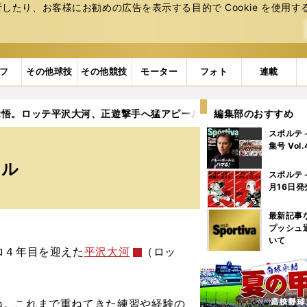
たり、お客様にお勧めの広告を表⽰する⽬的で Cookie を使⽤す
フ
その他球技
その他競技
モーター
フォト
連載
覚悟。ロッテ平沢大河、正遊撃手へ猛アピール
編集部のおすすめ
スポルテ
集号 Vol
ール
スポルテ
月16日発
最新記事
プッシュ
いて
ロ４年目を迎えた
平沢大河
（ロッ
ね。これまで重ねてきた練習や経験の