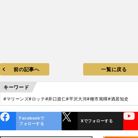
前の記事へ
一覧に戻る
キーワード
#マリーンズ
#ロッテ
#井口資仁
#平沢大河
#種市篤暉
#酒居知史
ebo
X
YouTube
Facebookで
Xでフォローする
ok
フォローする