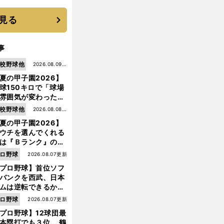
見る
事
校野球他
2026.08.09更
夏の甲子園2026】
新
球150キロで「球場
雰囲気が変わった」
9年ぶり白星を呼ん
校野球他
2026.08.08更
大分商・平田玲翔の
夏の甲子園2026】
新
知れぬ才能
ウチを選んでくれる
は『Ｂランク』の選
たち」 八幡商が15
ロ野球
2026.08.07更新
ぶり甲子園をつかん
プロ野球】首位ソフ
"名門復活"の舞台裏
バンクを西武、日本
ムは逆転できるか？
鶴岡慎也が挙げる終
ロ野球
2026.08.07更新
戦のキーマン３人
プロ野球】12球団最
本塁打でも３位... 鶴