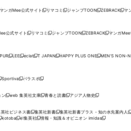
し
い
し
い
し
い
し
ド
ド
ン
ド
ド
ド
い
ウ
い
ウ
い
ウ
い
ウ
ウ
ド
ウ
ウ
ウ
マンガMee公式サイト
リマコミ
ジャンプTOON
ZEBRACK
マン
新
新
新
新
ウ
ィ
ウ
ィ
ウ
ィ
ウ
で
で
ウ
で
で
で
し
し
し
し
し
ィ
ン
ィ
ン
ィ
ン
ィ
開
開
で
開
開
開
い
い
い
い
い
ン
ド
ン
ド
ン
ド
ン
く
く
開
く
く
く
ウ
ウ
ウ
ウ
ウ
ド
ウ
ド
ウ
ド
ウ
ド
ee公式サイト
リマコミ
ジャンプTOON
ZEBRACK
マンガMeet
く
新
新
新
新
ィ
ィ
ィ
ィ
ィ
ウ
で
ウ
で
ウ
で
ウ
し
し
し
し
ン
ン
ン
ン
ン
で
開
で
開
で
開
で
い
い
い
い
ド
ド
ド
ド
ド
開
く
開
く
開
く
開
ウ
ウ
ウ
ウ
ウ
ウ
ウ
ウ
ウ
PUR
LEE
eclat
T JAPAN
HAPPY PLUS ONE
MEN'S NON-
く
く
く
く
新
新
新
新
新
ィ
ィ
ィ
ィ
で
で
で
で
で
し
し
し
し
し
ン
ン
ン
ン
開
開
開
開
開
い
い
い
い
い
ド
ド
ド
ド
く
く
く
く
く
ウ
ウ
ウ
ウ
ウ
ウ
ウ
ウ
ウ
Sportiva
パラスポ
新
新
ィ
ィ
ィ
ィ
ィ
で
で
で
で
し
し
し
ン
ン
ン
ン
ン
開
開
開
開
い
い
い
ド
ド
ド
ド
ド
ョン
web 集英社文庫
青春と読書
アジア人物史
く
く
く
く
新
新
新
新
ウ
ウ
ウ
ウ
ウ
ウ
ウ
ウ
し
し
し
し
ィ
ィ
ィ
で
で
で
で
で
い
い
い
い
ン
ン
ン
集英社ビジネス書
集英社新書
集英社新書プラス - 知の水先案内人
開
開
開
開
開
新
新
新
ウ
ウ
ウ
ウ
ド
ド
ド
kotoba
e!集英社
情報・知識＆オピニオン imidas
く
く
く
く
く
新
し
新
し
新
ィ
ィ
ィ
ィ
ウ
ウ
ウ
し
し
い
し
い
し
ン
ン
ン
ン
で
で
で