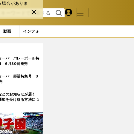
る場合がありま
マイペ
閉じ
検索
メニュ
ー
る
す
ジ
る
動画
インフォ
ィーバ バレーボール特
.4 6月30日発売
ィーバ 部活特集号 3
売
などのお知らせが届く
通知を受け取る方法につ