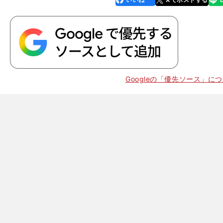
k
。
記
Googleの「優先ソース」に