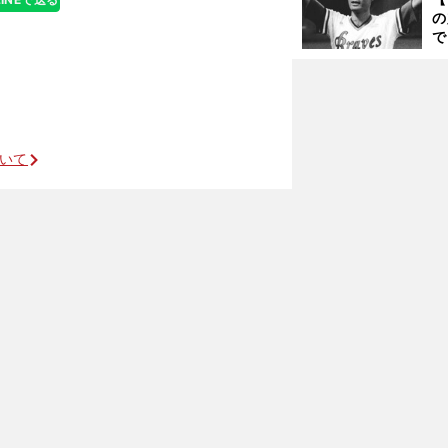
く
の
で
い
サ
浩
」
ついて