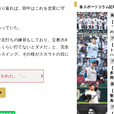
各スポーツコラム記
り返れば、田中はこれを忠実に守
高
【
「
わっていた。
の
手
プ
左打ちの練習もしており、立教大
4
年
【
だ
じくらい打てないとダメだ」と、完全
ト
ルスイング。その様がスカウトの目に
ハ
プ
盤
【
多
言われた。「お
岡
ところだ。プロ
ハ
高
1年目から沖原
バ
次
【
聖
高
る
プ
ト
【
LINEで送る