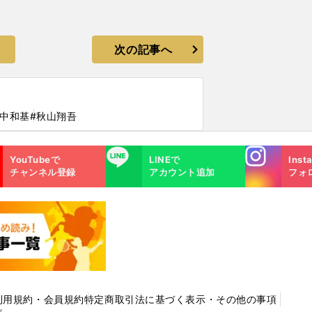
次の記事へ
田中和基
#秋山翔吾
Instagra
LINE
YouTubeで
LINEで
Inst
m
チャンネル登録
アカウント追加
フォ
利用規約・会員規約
特定商取引法に基づく表示・その他の事項