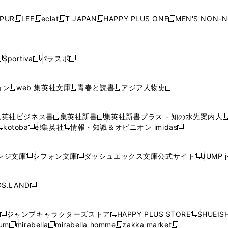
い
い
い
い
ド
ド
ド
ド
ド
開
く
開
く
開
く
開
ウ
ウ
ウ
ウ
ウ
ウ
ウ
ウ
ウ
PUR
LEE
eclat
T JAPAN
HAPPY PLUS ONE
MEN'S NON-
く
く
く
く
新
新
新
新
新
ィ
ィ
ィ
ィ
で
で
で
で
で
し
し
し
し
し
ン
ン
ン
ン
開
開
開
開
開
い
い
い
い
い
ド
ド
ド
ド
く
く
く
く
く
ウ
ウ
ウ
ウ
ウ
ウ
ウ
ウ
ウ
Sportiva
パラスポ
新
新
ィ
ィ
ィ
ィ
ィ
で
で
で
で
し
し
し
ン
ン
ン
ン
ン
開
開
開
開
い
い
い
ド
ド
ド
ド
ド
ョン
web 集英社文庫
青春と読書
アジア人物史
く
く
く
く
新
新
新
新
ウ
ウ
ウ
ウ
ウ
ウ
ウ
ウ
し
し
し
し
ィ
ィ
ィ
で
で
で
で
で
い
い
い
い
ン
ン
ン
集英社ビジネス書
集英社新書
集英社新書プラス - 知の水先案内人
開
開
開
開
開
新
新
新
ウ
ウ
ウ
ウ
ド
ド
ド
kotoba
e!集英社
情報・知識＆オピニオン imidas
く
く
く
く
く
新
し
新
し
新
ィ
ィ
ィ
ィ
ウ
ウ
ウ
し
し
い
し
い
し
ン
ン
ン
ン
で
で
で
い
い
ウ
い
ウ
い
ド
ド
ド
ド
ンジ文庫
シフォン文庫
ダッシュエックス文庫公式サイト
JUMP 
開
開
開
新
新
新
ウ
ウ
ィ
ウ
ィ
ウ
ウ
ウ
ウ
ウ
く
く
く
し
し
し
ィ
ィ
ン
ィ
ン
ィ
で
で
で
で
い
い
い
ン
ン
ド
ン
ド
ン
S.LAND
開
開
開
開
新
ウ
ウ
ウ
ド
ド
ウ
ド
ウ
ド
く
く
く
く
し
ィ
ィ
ィ
ウ
ウ
で
ウ
で
ウ
い
ン
ン
ン
ジャンプキャラクターズストア
HAPPY PLUS STORE
SHUEIS
で
で
開
で
開
で
新
新
新
ウ
ド
ド
ド
ium
mirabella
mirabella homme
zakka market
開
開
く
開
く
開
し
新
新
新
し
新
し