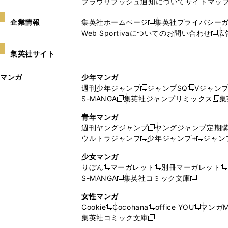
ブラウザプッシュ通知について
サイトマッ
企業情報
集英社ホームページ
集英社プライバシー
新
Web Sportivaについてのお問い合わせ
広
し
新
い
し
集英社サイト
ウ
い
ィ
ウ
マンガ
少年マンガ
ン
ィ
週刊少年ジャンプ
ジャンプSQ
Vジャン
ド
ン
新
新
S-MANGA
集英社ジャンプリミックス
集
ウ
ド
新
し
し
新
で
ウ
し
い
い
し
青年マンガ
開
で
い
ウ
ウ
い
週刊ヤングジャンプ
ヤングジャンプ定期
新
く
開
ウ
ィ
ィ
ウ
ウルトラジャンプ
少年ジャンプ+
ジャン
新
し
新
く
ィ
ン
ン
ィ
し
い
し
ン
ド
ド
ン
少女マンガ
い
ウ
い
ド
ウ
ウ
ド
りぼん
マーガレット
別冊マーガレット
新
新
新
ウ
ィ
ウ
ウ
で
で
ウ
S-MANGA
集英社コミック文庫
し
新
し
新
ィ
ン
ィ
で
開
開
で
い
し
い
し
ン
ド
ン
女性マンガ
開
く
く
開
ウ
い
ウ
い
ド
ウ
ド
Cookie
Cocohana
office YOU
マンガM
く
く
新
新
新
ィ
ウ
ィ
ウ
ウ
で
ウ
集英社コミック文庫
し
新
し
し
ン
ィ
ン
ィ
で
開
で