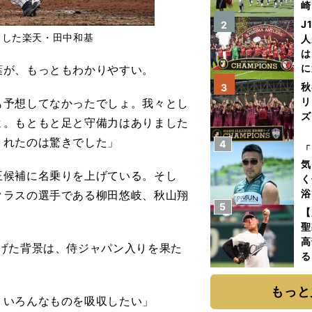
崎
「
J
2
て
りした楽天・田中和基
人
は
に
が、もっともわかりやすい。
と
秋
3
リ
も予想し
て
なかったでしょ。我々とし
ズ
よ。もともと足と守備
力
はありました
くれたのは驚きでした」
4
を
「
気
候補に名乗りを上げている。そし
く
浴
クラスの選手である柳田悠岐、秋山翔
5
太
【
ァ
聖
高
げた背景は、侍ジャパン入りを果た
る
ト
く
もっと
、いろんなものを吸収したい」