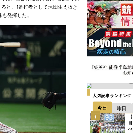
すると、
1
番打者として球団生え抜き
味も発揮した。
人気記事ランキング
今日
昨日
【
1
目
べ