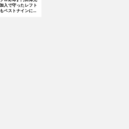
大学進学を選ぶ理由
加入で守ったレフト
もベストナインに輝
た石嶺和彦 「サッ
」という愛称は松永
美がきっかけ？
前
へ