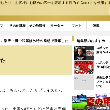
たり、お客様にお勧めの広告を表⽰する⽬的で Cookie を使⽤す
フ
その他球技
その他競技
モーター
フォト
連載
へ。楽天・田中和基は独特の発想で飛躍した
編集部のおすすめ
スポルテ
集号 Vol
した
スポルテ
月16日発
最新記事
プッシュ
いて
スは、ちょっとしたサプライズだっ
かった。出番のほとんどは代走と守備