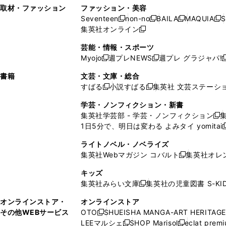
い
し
い
い
ド
ン
ド
ン
取材・ファッション
ファッション・美容
開
く
開
ウ
い
ウ
ウ
ウ
ド
ウ
ド
Seventeen
non-no
BAILA
MAQUIA
S
く
く
新
新
新
新
ィ
ウ
ィ
ィ
で
ウ
で
ウ
集英社オンライン
し
新
し
し
し
ン
ィ
ン
ン
開
で
開
で
い
し
い
い
い
ド
ン
ド
ド
芸能・情報・スポーツ
く
開
く
開
ウ
い
ウ
ウ
ウ
ウ
ド
ウ
ウ
Myojo
週プレNEWS
週プレ グラジャパ!
く
く
新
新
新
ィ
ウ
ィ
ィ
ィ
で
ウ
で
で
し
し
ン
ィ
ン
ン
ン
書籍
文芸・文庫・総合
開
で
開
開
い
い
ド
ン
ド
ド
ド
すばる
小説すばる
集英社 文芸ステーシ
く
開
く
く
新
新
ウ
ウ
ウ
ド
ウ
ウ
ウ
く
し
し
ィ
ィ
学芸・ノンフィクション・新書
で
ウ
で
で
で
い
い
ン
ン
集英社学芸部 - 学芸・ノンフィクション
開
で
開
開
開
新
ウ
ウ
ド
ド
1日5分で、明日は変わる よみタイ yomitai
く
開
く
く
く
し
新
ィ
ィ
ウ
ウ
く
い
ン
ン
ライトノベル・ノベライズ
で
で
ウ
ド
ド
集英社Webマガジン コバルト
集英社オレ
開
開
新
ィ
ウ
ウ
く
く
し
ン
キッズ
で
で
い
ド
集英社みらい文庫
集英社の児童図書 S-KID
開
開
新
ウ
ウ
く
く
し
ィ
オンラインストア・
オンラインストア
で
い
ン
その他WEBサービス
OTO
SHUEISHA MANGA-ART HERITAGE
開
新
ウ
ド
LEEマルシェ
SHOP Marisol
eclat prem
く
し
新
新