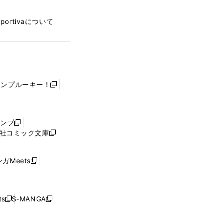
Sportivaについて
ャンプルーキー！
新
し
い
ウ
ャンプ
新
ィ
社コミック文庫
し
新
ン
い
し
ド
ウ
い
ウ
ガMeets
新
ィ
ウ
で
し
ン
ィ
開
い
ド
ン
く
ウ
ウ
ド
s
S-MANGA
新
新
ィ
で
ウ
し
し
ン
開
で