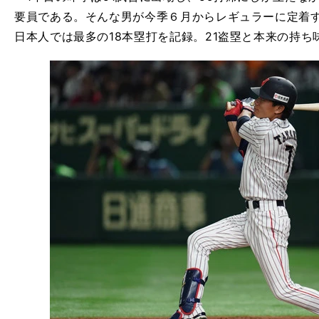
要員である。そんな男が今季６月からレギュラーに定着
日本人では最多の
18
本塁打を記録。
21
盗塁と本来の持ち