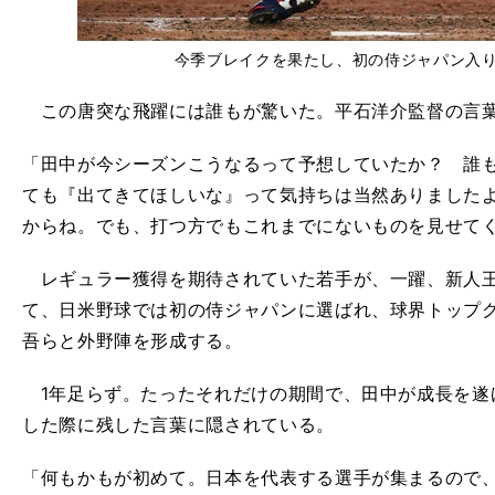
今季ブレイクを果たし、初の侍ジャパン入
この唐突な飛躍には誰もが驚いた。平石洋介監督の言葉
「田中が今シーズンこうなるって予想していたか？ 誰
ても『出てきてほしいな』って気持ちは当然ありました
からね。でも、打つ方でもこれまでにないものを見せて
レギュラー獲得を期待されていた若手が、一躍、新人王
て、日米野球では初の侍ジャパンに選ばれ、球界トップ
吾らと外野陣を形成する。
1
年足らず。たったそれだけの期間で、田中が成長を遂
した際に残した言葉に隠されている。
「何もかもが初めて。日本を代表する選手が集まるので