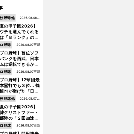
事
校野球他
2026.08.08更
夏の甲子園2026】
新
ウチを選んでくれる
は『Ｂランク』の選
たち」 八幡商が15
ロ野球
2026.08.07更新
ぶり甲子園をつかん
プロ野球】首位ソフ
"名門復活"の舞台裏
バンクを西武、日本
ムは逆転できるか？
鶴岡慎也が挙げる終
ロ野球
2026.08.07更新
戦のキーマン３人
プロ野球】12球団最
本塁打でも３位... 鶴
慎也が挙げた「日本
ムの誤算」とソフト
校野球他
2026.08.07更
ンク追撃のカギ
夏の甲子園2026】
新
隷クリストファー・
部陸の「２回加速す
」規格外のストレー
ロ野球
2026.08.07更新
 それでもプロではな
プロ野球】門田博光