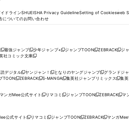
プ
ガイドライン
SHUEISHA Privacy Guideline
Setting of Cookies
web 
告についてのお問い合わせ
プ
最強ジャンプ
少年ジャンプ+
ジャンプTOON
ZEBRACK
ジ
新
新
新
新
新
英社コミック文庫
し
新
し
し
し
し
い
い
し
い
い
い
ウ
ウ
い
ウ
ウ
ウ
購読デジタル
ヤンジャン！
となりのヤングジャンプ
グランドジ
新
新
新
ィ
ィ
ウ
ィ
ィ
ィ
プTOON
ZEBRACK
S-MANGA
集英社ジャンプリミックス
集英
新
し
新
し
新
し
新
ン
ン
ィ
ン
ン
ン
し
い
し
い
し
い
し
ド
ド
ン
ド
ド
ド
い
ウ
い
ウ
い
ウ
い
ウ
ウ
ド
ウ
ウ
ウ
マンガMee公式サイト
リマコミ
ジャンプTOON
ZEBRACK
マン
新
新
新
新
ウ
ィ
ウ
ィ
ウ
ィ
ウ
で
で
ウ
で
で
で
し
し
し
し
し
ィ
ン
ィ
ン
ィ
ン
ィ
開
開
で
開
開
開
い
い
い
い
い
ン
ド
ン
ド
ン
ド
ン
く
く
開
く
く
く
ウ
ウ
ウ
ウ
ウ
ド
ウ
ド
ウ
ド
ウ
ド
ee公式サイト
リマコミ
ジャンプTOON
ZEBRACK
マンガMeet
く
新
新
新
新
ィ
ィ
ィ
ィ
ィ
ウ
で
ウ
で
ウ
で
ウ
し
し
し
し
ン
ン
ン
ン
ン
で
開
で
開
で
開
で