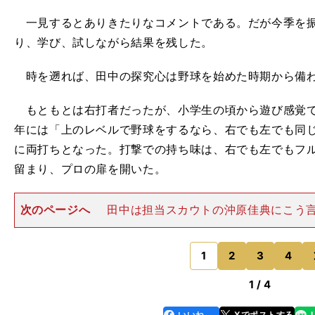
一見するとありきたりなコメントである。だが今季を振
り、学び、試しながら結果を残した。
時を遡れば、田中の探究心は野球を始めた時期から備
もともとは右打者だったが、小学生の頃から遊び感覚で
年には「上のレベルで野球をするなら、右でも左でも同
に両打ちとなった。打撃での持ち味は、右でも左でもフ
留まり、プロの扉を開いた。
次のページへ
田中は担当スカウトの沖原佳典にこう
前の一番いいところは右でも左でもフルスイングできる
のピッチャーはレベルが高いけど、それだけは貫け」 
の助言に従い、打席に
1
2
3
4
のページへ
1 / 4
いいね
Xでポストする
line
faceboo
x