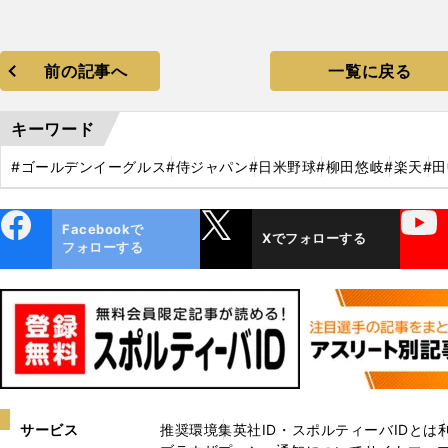
前の記事へ
一覧に戻る
キーワード
#ゴールデンイーグルス
#侍ジャパン
#日米野球
#柳田悠岐
#楽天
#
ebo
X
YouTube
Facebookで
Xでフォローする
ok
フォローする
サービス
推奨環境
集英社ID・スポルティーバIDとは