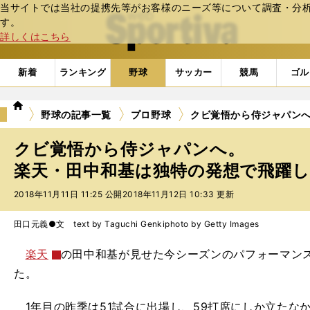
当サイトでは当社の提携先等がお客様のニーズ等について調査・分析し
web Sportiva (webスポルティーバ)
す。
詳しくはこちら
新着
ランキング
野球
サッカー
競馬
ゴル
we
野球の記事一覧
プロ野球
クビ覚悟から侍ジャパン
b
ス
クビ覚悟から侍ジャパンへ。
ポ
ル
楽天・田中和基は独特の発想で飛躍
テ
2018年11月11日 11:25 公開
2018年11月12日 10:33 更新
ィ
ー
バ
田口元義●文 text by Taguchi Genki
photo by Getty Images
楽天
の田中和基が見せた
今シーズンの
パフォーマン
た。
1
年目の昨季は
51
試合に出場し、
59
打席にしか立たな