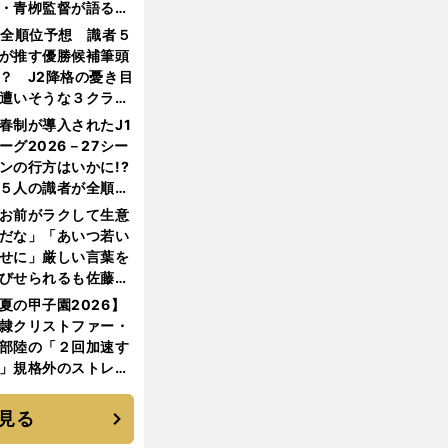
・青栁監督が語る
機動破壊」はこうし
1全順位予想 識者５
生まれた
が推す優勝候補筆頭
？ J2降格の憂き目
遭いそうな３クラブ
は？
春制が導入されたJ1
ーグ2026－27シー
ンの行方はいかに!?
５人の識者が全順位
大胆予想
お前がラクして生意
だな」「あいつ若い
せに」厳しい言葉を
びせられるも佐藤慎
郎が貫いた誇りとフ
夏の甲子園2026】
ンへの思い
隷クリストファー・
部陸の「２回加速す
」規格外のストレー
 それでもプロではな
大学進学を選ぶ理由
見る