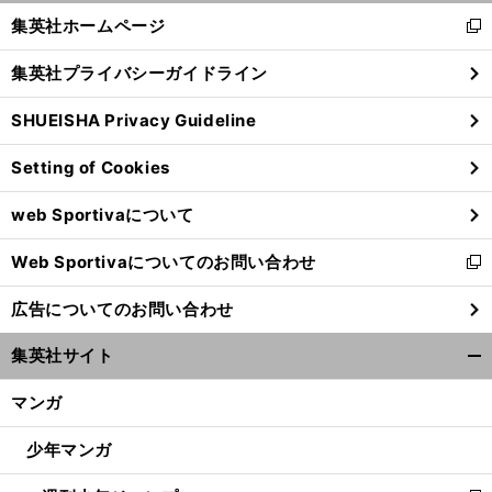
く/
集英社ホームページ
新
閉
し
じ
集英社プライバシーガイドライン
い
る
ウ
SHUEISHA Privacy Guideline
ィ
ン
Setting of Cookies
ド
ウ
web Sportivaについて
で
開
Web Sportivaについてのお問い合わせ
く
新
し
広告についてのお問い合わせ
い
ウ
集英社サイト
ィ
開
ン
く/
マンガ
ド
閉
ウ
じ
少年マンガ
で
る
開