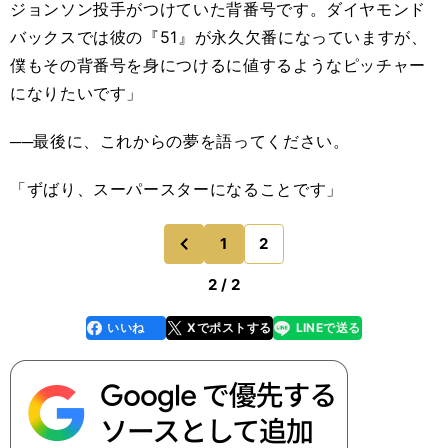
ジョンソン投手がつけていた背番号です。ダイヤモンド
バックスでは彼の『51』が永久欠番になっていますが、
僕もその背番号を身につけるに値するようなピッチャー
になりたいです」
──最後に、これからの夢を語ってください。
「ずばり、スーパースターになることです」
1
2
のページへ
前
2 / 2
いいね
Xでポストする
LINEで送る
line
faceboo
x
k