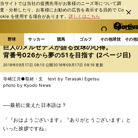
当サイトでは当社の提携先等がお客様のニーズ等について調
査・分析したり、お客様にお勧めの広告を表⽰する⽬的で Co
閉じ
okie を使⽤する場合があります。
詳しくはこちら
る
マイペ
web Sportiva (webスポルティーバ)
検索
メニュ
we
ー
野球の記事一覧
プロ野球
巨人のメルセデスが語る投
b
ジ
野球
サッカー
競馬
ゴルフ
その他球技
その他
ス
巨人のメルセデスが語る投球の心得。
ポ
背番号026から夢の51を目指す (2ページ目)
ル
テ
2018年09月17日 08:15 公開
2018年09月17日 08:19 更新
ィ
ー
寺崎江月●取材・文 text by Terasaki Egetsu
バ
photo by Kyodo News
──最初に覚えた日本語は？
「『おはようございます』『ありがとうございます』と
いった挨拶ですね」