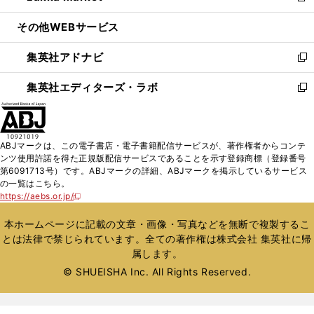
開
ウ
ン
ウ
し
その他WEBサービス
く
で
ド
ィ
い
開
ウ
ン
ウ
集英社アドナビ
く
で
ド
ィ
新
開
ウ
ン
し
集英社エディターズ・ラボ
く
で
ド
い
新
開
ウ
ウ
し
く
で
ィ
い
開
ン
ウ
ABJマークは、この電子書店・電子書籍配信サービスが、著作権者からコンテ
く
ド
ィ
ンツ使用許諾を得た正規版配信サービスであることを示す登録商標（登録番号
ウ
ン
第6091713号）です。ABJマークの詳細、ABJマークを掲示しているサービス
で
ド
の一覧はこちら。
開
ウ
https://aebs.or.jp/
新
く
で
し
い
開
本ホームページに記載の文章・画像・写真などを無断で複製するこ
ウ
く
とは法律で禁じられています。全ての著作権は株式会社 集英社に帰
ィ
属します。
ン
ド
© SHUEISHA Inc. All Rights Reserved.
ウ
で
開
く