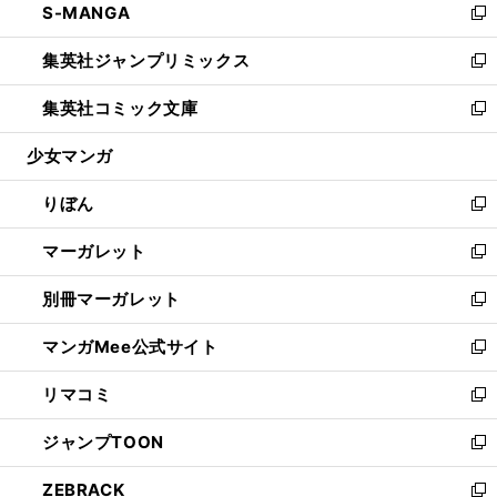
S-MANGA
く
で
ド
ィ
い
新
開
ウ
ン
ウ
し
集英社ジャンプリミックス
く
で
ド
ィ
い
新
開
ウ
ン
ウ
し
集英社コミック文庫
く
で
ド
ィ
い
新
開
ウ
ン
ウ
し
少女マンガ
く
で
ド
ィ
い
開
ウ
ン
ウ
りぼん
く
で
ド
ィ
新
開
ウ
ン
し
マーガレット
く
で
ド
い
新
開
ウ
ウ
し
別冊マーガレット
く
で
ィ
い
新
開
ン
ウ
し
マンガMee公式サイト
く
ド
ィ
い
新
ウ
ン
ウ
し
リマコミ
で
ド
ィ
い
新
開
ウ
ン
ウ
し
ジャンプTOON
く
で
ド
ィ
い
新
開
ウ
ン
ウ
し
ZEBRACK
く
で
ド
ィ
い
新