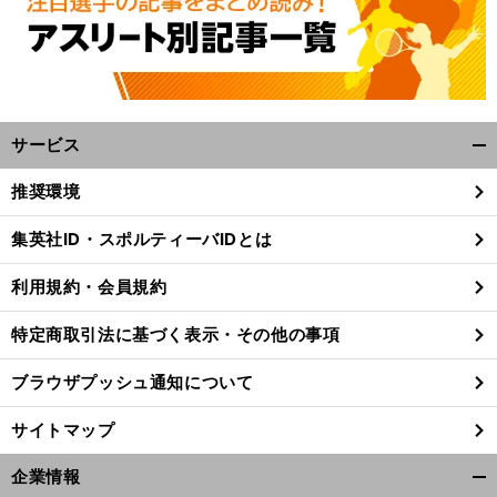
サービス
開
く/
推奨環境
閉
じ
終
。
集英社ID・スポルティーバIDとは
る
盤戦で全員好調は逆に不安
打撃不振はティーバッティングが処方箋
利用規約・会員規約
特定商取引法に基づく表示・その他の事項
ブラウザプッシュ通知について
サイトマップ
企業情報
開