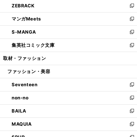
し
ZEBRACK
く
で
ド
ィ
い
新
開
ウ
ン
ウ
し
マンガMeets
く
で
ド
ィ
い
新
開
ウ
ン
ウ
し
S-MANGA
く
で
ド
ィ
い
新
開
ウ
ン
ウ
し
集英社コミック文庫
く
で
ド
ィ
い
新
開
ウ
ン
ウ
し
取材・ファッション
く
で
ド
ィ
い
開
ウ
ン
ウ
ファッション・美容
く
で
ド
ィ
開
ウ
ン
Seventeen
く
で
ド
新
開
ウ
し
non-no
く
で
い
新
開
ウ
し
BAILA
く
ィ
い
新
ン
ウ
し
MAQUIA
ド
ィ
い
新
ウ
ン
ウ
し