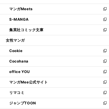
開
ウ
ン
ウ
し
マンガMeets
く
で
ド
ィ
い
新
開
ウ
ン
ウ
し
S-MANGA
く
で
ド
ィ
い
新
開
ウ
ン
ウ
し
集英社コミック文庫
く
で
ド
ィ
い
新
開
ウ
ン
ウ
し
女性マンガ
く
で
ド
ィ
い
開
ウ
ン
ウ
Cookie
く
で
ド
ィ
新
開
ウ
ン
し
Cocohana
く
で
ド
い
新
開
ウ
ウ
し
office YOU
く
で
ィ
い
新
開
ン
ウ
し
マンガMee公式サイト
く
ド
ィ
い
新
ウ
ン
ウ
し
リマコミ
で
ド
ィ
い
新
開
ウ
ン
ウ
し
ジャンプTOON
く
で
ド
ィ
い
新
開
ウ
ン
ウ