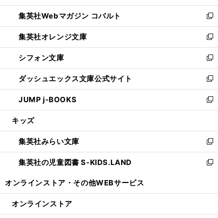
開
ウ
ン
ウ
集英社Webマガジン コバルト
く
で
ド
ィ
新
開
ウ
ン
し
集英社オレンジ文庫
く
で
ド
い
新
開
ウ
ウ
し
シフォン文庫
く
で
ィ
い
新
開
ン
ウ
し
ダッシュエックス文庫公式サイト
く
ド
ィ
い
新
ウ
ン
ウ
し
JUMP j-BOOKS
で
ド
ィ
い
新
開
ウ
ン
ウ
し
キッズ
く
で
ド
ィ
い
開
ウ
ン
ウ
集英社みらい文庫
く
で
ド
ィ
新
開
ウ
ン
し
集英社の児童図書 S-KIDS.LAND
く
で
ド
い
新
開
ウ
ウ
し
オンラインストア・
その他WEBサービス
く
で
ィ
い
開
ン
ウ
オンラインストア
く
ド
ィ
ウ
ン