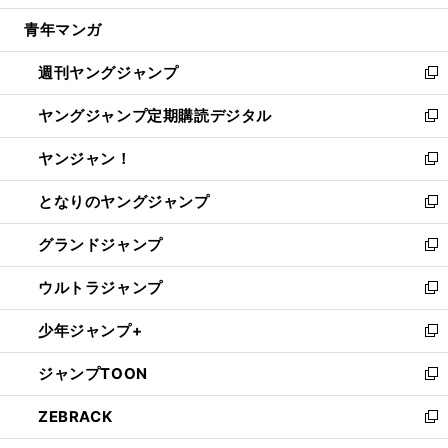
開
ウ
ン
ウ
し
青年マンガ
く
で
ド
ィ
い
開
ウ
ン
ウ
週刊ヤングジャンプ
く
で
ド
ィ
新
開
ウ
ン
し
ヤングジャンプ定期購読デジタル
く
で
ド
い
新
開
ウ
ウ
し
ヤンジャン！
く
で
ィ
い
新
開
ン
ウ
し
となりのヤングジャンプ
く
ド
ィ
い
新
ウ
ン
ウ
し
グランドジャンプ
で
ド
ィ
い
新
開
ウ
ン
ウ
し
ウルトラジャンプ
く
で
ド
ィ
い
新
開
ウ
ン
ウ
し
少年ジャンプ+
く
で
ド
ィ
い
新
開
ウ
ン
ウ
し
ジャンプTOON
く
で
ド
ィ
い
新
開
ウ
ン
ウ
し
ZEBRACK
く
で
ド
ィ
い
新
開
ウ
ン
ウ
し