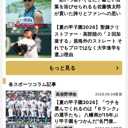
葉を浴びせられるも佐藤慎太郎
が貫いた誇りとファンへの思い
5
【夏の甲子園2026】聖隷クリ
ストファー・高部陸の「２回加
速する」規格外のストレート そ
れでもプロではなく大学進学を
選ぶ理由
もっと見る
各スポーツコラム記事
高校野球他
2026.08.08更新
【夏の甲子園2026】「ウチを
選んでくれるのは『Ｂランク』
の選手たち」 八幡商が15年ぶ
り甲子園をつかんだ"名門復
活"の舞台裏