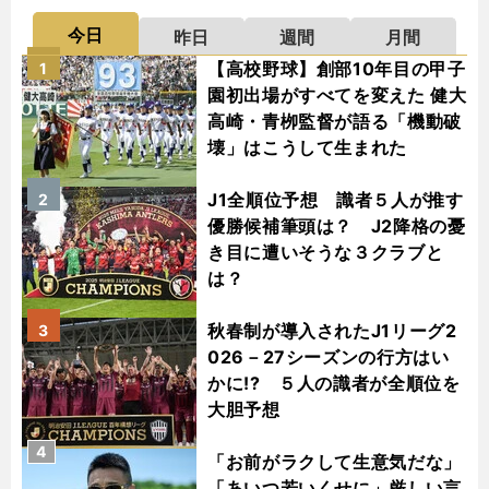
今日
昨日
週間
月間
【高校野球】創部10年目の甲子
1
園初出場がすべてを変えた 健大
高崎・青栁監督が語る「機動破
壊」はこうして生まれた
J1全順位予想 識者５人が推す
2
優勝候補筆頭は？ J2降格の憂
き目に遭いそうな３クラブと
は？
秋春制が導入されたJ1リーグ2
3
026－27シーズンの行方はい
かに!? ５人の識者が全順位を
大胆予想
4
「お前がラクして生意気だな」
「あいつ若いくせに」厳しい言