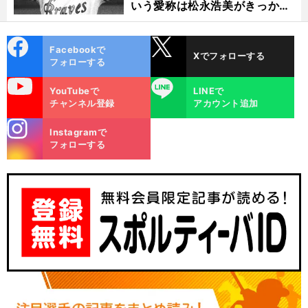
いう愛称は松永浩美がきっか
け？
cebo
X
Facebookで
Xでフォローする
ok
フォローする
uTube
LINE
YouTubeで
LINEで
チャンネル登録
アカウント追加
stagra
Instagramで
m
フォローする