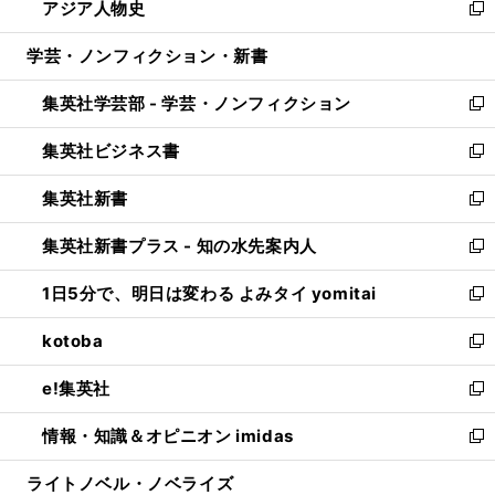
アジア人物史
く
で
ド
ィ
い
新
開
ウ
ン
ウ
し
学芸・ノンフィクション・新書
く
で
ド
ィ
い
開
ウ
ン
ウ
集英社学芸部 - 学芸・ノンフィクション
く
で
ド
ィ
新
開
ウ
ン
し
集英社ビジネス書
く
で
ド
い
新
開
ウ
ウ
し
集英社新書
く
で
ィ
い
新
開
ン
ウ
し
集英社新書プラス - 知の水先案内人
く
ド
ィ
い
新
ウ
ン
ウ
し
1日5分で、明日は変わる よみタイ yomitai
で
ド
ィ
い
新
開
ウ
ン
ウ
し
kotoba
く
で
ド
ィ
い
新
開
ウ
ン
ウ
し
e!集英社
く
で
ド
ィ
い
新
開
ウ
ン
ウ
し
情報・知識＆オピニオン imidas
く
で
ド
ィ
い
新
開
ウ
ン
ウ
し
ライトノベル・ノベライズ
く
で
ド
ィ
い