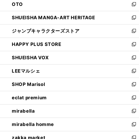
OTO
で
ド
新
開
ウ
し
SHUEISHA MANGA-ART HERITAGE
く
で
い
新
開
ウ
し
ジャンプキャラクターズストア
く
ィ
い
新
ン
ウ
し
HAPPY PLUS STORE
ド
ィ
い
新
ウ
ン
ウ
し
SHUEISHA VOX
で
ド
ィ
い
新
開
ウ
ン
ウ
し
LEEマルシェ
く
で
ド
ィ
い
新
開
ウ
ン
ウ
し
SHOP Marisol
く
で
ド
ィ
い
新
開
ウ
ン
ウ
し
eclat premium
く
で
ド
ィ
い
新
開
ウ
ン
ウ
し
mirabella
く
で
ド
ィ
い
新
開
ウ
ン
ウ
し
mirabella homme
く
で
ド
ィ
い
新
開
ウ
ン
ウ
し
zakka market
く
で
ド
ィ
い
新