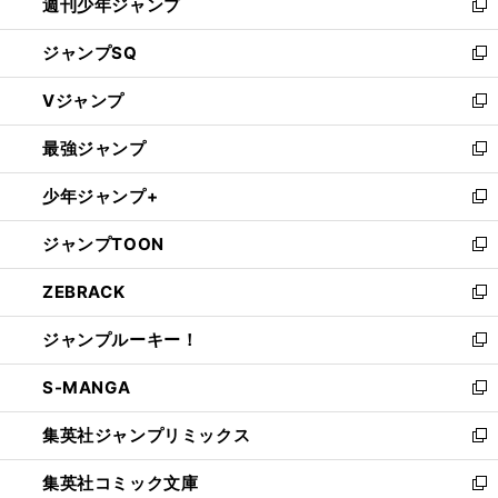
週刊少年ジャンプ
く
新
し
ジャンプSQ
い
新
ウ
し
Vジャンプ
ィ
い
新
ン
ウ
し
最強ジャンプ
ド
ィ
い
新
ウ
ン
ウ
し
少年ジャンプ+
で
ド
ィ
い
新
開
ウ
ン
ウ
し
ジャンプTOON
く
で
ド
ィ
い
新
開
ウ
ン
ウ
し
ZEBRACK
く
で
ド
ィ
い
新
開
ウ
ン
ウ
し
ジャンプルーキー！
く
で
ド
ィ
い
新
開
ウ
ン
ウ
し
S-MANGA
く
で
ド
ィ
い
新
開
ウ
ン
ウ
し
集英社ジャンプリミックス
く
で
ド
ィ
い
新
開
ウ
ン
ウ
し
集英社コミック文庫
く
で
ド
ィ
い
新