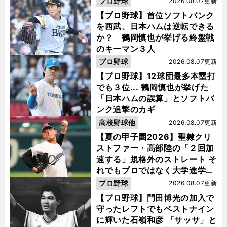
プロ野球
2026.08.07更新
【プロ野球】首位ソフトバンク
を西武、日本ハムは逆転できる
か？ 鶴岡慎也が挙げる終盤戦
のキーマン３人
プロ野球
2026.08.07更新
【プロ野球】12球団最多本塁打
でも３位... 鶴岡慎也が挙げた
「日本ハムの誤算」とソフトバ
ンク追撃のカギ
高校野球他
2026.08.07更新
【夏の甲子園2026】聖隷クリ
ストファー・高部陸の「２回加
速する」規格外のストレート そ
れでもプロではなく大学進学を
選ぶ理由
プロ野球
2026.08.07更新
【プロ野球】門田博光の加入で
守ったレフトでもベストナイン
に輝いた石嶺和彦 「サッサ」と