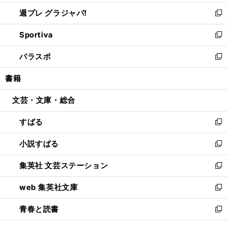
開
ウ
ウ
し
週プレ グラジャパ!
く
で
ィ
い
新
開
ン
ウ
し
Sportiva
く
ド
ィ
い
新
ウ
ン
ウ
し
パラスポ
で
ド
ィ
い
新
開
ウ
ン
ウ
し
書籍
く
で
ド
ィ
い
開
ウ
ン
ウ
文芸・文庫・総合
く
で
ド
ィ
開
ウ
ン
すばる
く
で
ド
新
開
ウ
し
小説すばる
く
で
い
新
開
ウ
し
集英社 文芸ステーション
く
ィ
い
新
ン
ウ
し
web 集英社文庫
ド
ィ
い
新
ウ
ン
ウ
し
青春と読書
で
ド
ィ
い
新
開
ウ
ン
ウ
し