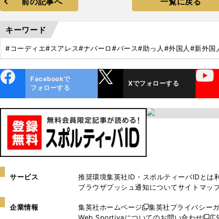
前の記事へ
一覧に戻る
キーワード
#コーディエ
#スアレス
#ナバーロ
#バース
#助っ人
#外国人
#新外国
ebo
X
YouTube
Facebookで
Xでフォローする
ok
フォローする
サービス
推奨環境
集英社ID・スポルティーバIDとは
ブラウザプッシュ通知について
サイトマッ
企業情報
集英社ホームページ
集英社プライバシー
新
Web Sportivaについてのお問い合わせ
広