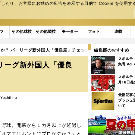
たり、お客様にお勧めの広告を表⽰する⽬的で Cookie を使⽤す
フ
その他球技
その他競技
モーター
フォト
連載
か？ パ・リーグ新外国人「優良度」チェック
編集部のおすすめ
スポルテ
リーグ新外国人「優良
集号 Vol
スポルテ
月16日発
最新記事
oshihiro
プッシュ
いて
野球。開幕から１カ月以上が経過し
「オマエはホントにプロなのか？」と