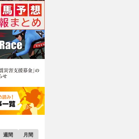
週間
月間