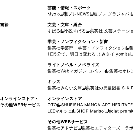
開
で
開
で
い
し
い
い
い
ド
ン
ド
ド
芸能・情報・スポーツ
く
開
く
開
ウ
い
ウ
ウ
ウ
ウ
ド
ウ
ウ
Myojo
週プレNEWS
週プレ グラジャパ!
く
く
新
新
新
ィ
ウ
ィ
ィ
ィ
で
ウ
で
で
し
し
ン
ィ
ン
ン
ン
書籍
文芸・文庫・総合
開
で
開
開
い
い
ド
ン
ド
ド
ド
すばる
小説すばる
集英社 文芸ステーシ
く
開
く
く
新
新
ウ
ウ
ウ
ド
ウ
ウ
ウ
く
し
し
ィ
ィ
学芸・ノンフィクション・新書
で
ウ
で
で
で
い
い
ン
ン
集英社学芸部 - 学芸・ノンフィクション
開
で
開
開
開
新
ウ
ウ
ド
ド
1日5分で、明日は変わる よみタイ yomitai
く
開
く
く
く
し
新
ィ
ィ
ウ
ウ
く
い
ン
ン
ライトノベル・ノベライズ
で
で
ウ
ド
ド
集英社Webマガジン コバルト
集英社オレ
開
開
新
ィ
ウ
ウ
く
く
し
ン
キッズ
で
で
い
ド
集英社みらい文庫
集英社の児童図書 S-KID
開
開
新
ウ
ウ
く
く
し
ィ
オンラインストア・
オンラインストア
で
い
ン
その他WEBサービス
OTO
SHUEISHA MANGA-ART HERITAGE
開
新
ウ
ド
LEEマルシェ
SHOP Marisol
eclat prem
く
し
新
新
ィ
ウ
い
し
し
ン
その他WEBサービス
で
ウ
い
い
ド
集英社アドナビ
集英社エディターズ・ラ
開
新
ィ
ウ
ウ
ウ