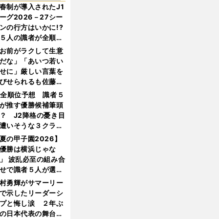
春制が導入されたJ1
ーグ2026－27シー
ンの行方はいかに!?
５人の識者が全順位
大胆予想
お前がラクして生意
だな」「あいつ若い
せに」厳しい言葉を
びせられるも佐藤慎
郎が貫いた誇りとフ
1全順位予想 識者５
ンへの思い
が推す優勝候補筆頭
？ J2降格の憂き目
遭いそうな３クラブ
は？
夏の甲子園2026】
優勝は横浜じゃな
」 波乱必至の組み合
せで識者５人が選ん
優勝校はここだ！
村勇輝がサマーリー
で示したリーダーシ
プと悔し涙 ２年ぶ
の日本代表の舞台を