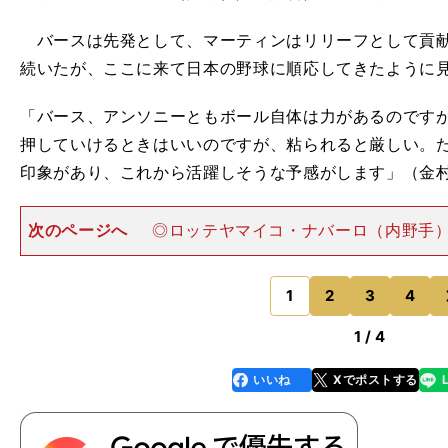
バースは先発として、マーティンはリリーフとして貢献
続いたが、ここに来て日本の野球に順応してきたように
「バース、アンソニーともボール自体は力があるのです
押していけるときはいいのですが、粘られると厳しい。
印象があり、これから活躍しそうな予感がします」（金
次のページへ
◎ロッテヤマイコ・ナバーロ（内野手）
率．214／１本塁打／11打点 昨年、韓国プロ野球で4
砲は、来日直後に銃弾所持という不測の事態により、
止。４月23
1
2
3
4
のページへ
1 / 4
いいね
Xでポストする
line
faceboo
x
k