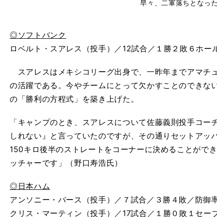
早々、二軍落ちとなっ
◎ソフトバンク
ロベルト・スアレス（投手）／12試合／１勝２敗６ホール
スアレスはメキシコリーグ出身で、一昨年までアマチュ
の活躍である。今やチームにとって欠かすことのできな
の「勝利の方程式」を築き上げた。
「キャンプのとき、スアレスについて佐藤義則投手コー
しれない』と言っていたのですが、その通りセットアッ
150キロ後半のストレートをコーナーに決めることがで
ッチャーです」（野口寿浩氏）
◎日本ハム
アンソニー・バース（投手）／７試合／３勝４敗／防御率5
クリス・マーティン（投手）／17試合／１勝０敗１セーブ