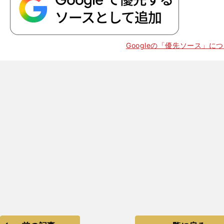
。
・
優
」
Googleの「優先ソース」に