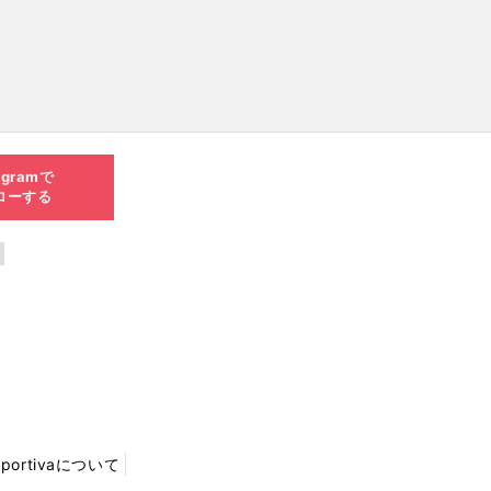
agramで
ローする
Sportivaについて