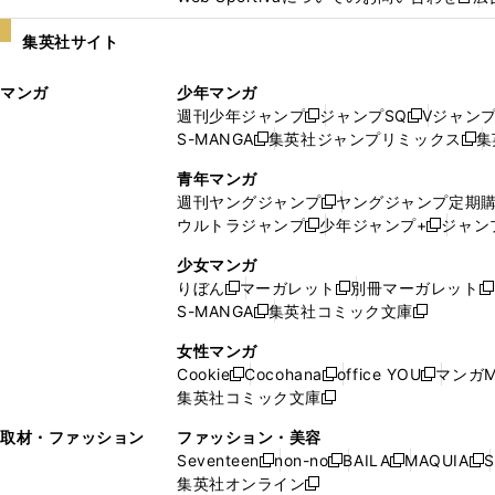
し
新
い
し
集英社サイト
ウ
い
ィ
ウ
マンガ
少年マンガ
ン
ィ
週刊少年ジャンプ
ジャンプSQ
Vジャン
ド
ン
新
新
S-MANGA
集英社ジャンプリミックス
集
ウ
ド
新
し
し
新
で
ウ
し
い
い
し
青年マンガ
開
で
い
ウ
ウ
い
週刊ヤングジャンプ
ヤングジャンプ定期
新
く
開
ウ
ィ
ィ
ウ
ウルトラジャンプ
少年ジャンプ+
ジャン
新
し
新
く
ィ
ン
ン
ィ
し
い
し
ン
ド
ド
ン
少女マンガ
い
ウ
い
ド
ウ
ウ
ド
りぼん
マーガレット
別冊マーガレット
新
新
新
ウ
ィ
ウ
ウ
で
で
ウ
S-MANGA
集英社コミック文庫
し
新
し
新
ィ
ン
ィ
で
開
開
で
い
し
い
し
ン
ド
ン
女性マンガ
開
く
く
開
ウ
い
ウ
い
ド
ウ
ド
Cookie
Cocohana
office YOU
マンガM
く
く
新
新
新
ィ
ウ
ィ
ウ
ウ
で
ウ
集英社コミック文庫
し
新
し
し
ン
ィ
ン
ィ
で
開
で
い
し
い
い
ド
ン
ド
ン
取材・ファッション
ファッション・美容
開
く
開
ウ
い
ウ
ウ
ウ
ド
ウ
ド
Seventeen
non-no
BAILA
MAQUIA
S
く
く
新
新
新
新
ィ
ウ
ィ
ィ
で
ウ
で
ウ
集英社オンライン
し
新
し
し
し
ン
ィ
ン
ン