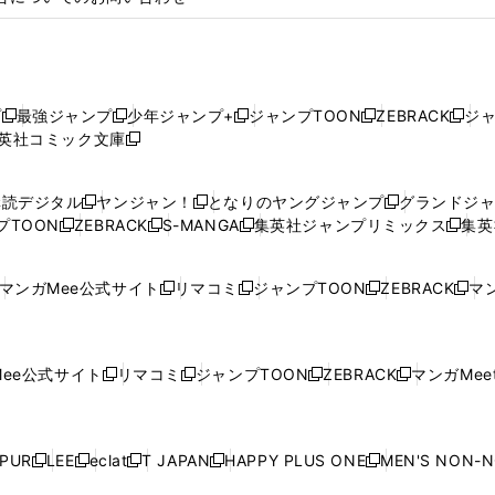
プ
最強ジャンプ
少年ジャンプ+
ジャンプTOON
ZEBRACK
ジ
新
新
新
新
新
英社コミック文庫
し
新
し
し
し
し
い
い
し
い
い
い
ウ
ウ
い
ウ
ウ
ウ
購読デジタル
ヤンジャン！
となりのヤングジャンプ
グランドジ
新
新
新
ィ
ィ
ウ
ィ
ィ
ィ
プTOON
ZEBRACK
S-MANGA
集英社ジャンプリミックス
集英
新
し
新
し
新
し
新
ン
ン
ィ
ン
ン
ン
し
い
し
い
し
い
し
ド
ド
ン
ド
ド
ド
い
ウ
い
ウ
い
ウ
い
ウ
ウ
ド
ウ
ウ
ウ
マンガMee公式サイト
リマコミ
ジャンプTOON
ZEBRACK
マン
新
新
新
新
ウ
ィ
ウ
ィ
ウ
ィ
ウ
で
で
ウ
で
で
で
し
し
し
し
し
ィ
ン
ィ
ン
ィ
ン
ィ
開
開
で
開
開
開
い
い
い
い
い
ン
ド
ン
ド
ン
ド
ン
く
く
開
く
く
く
ウ
ウ
ウ
ウ
ウ
ド
ウ
ド
ウ
ド
ウ
ド
ee公式サイト
リマコミ
ジャンプTOON
ZEBRACK
マンガMeet
く
新
新
新
新
ィ
ィ
ィ
ィ
ィ
ウ
で
ウ
で
ウ
で
ウ
し
し
し
し
ン
ン
ン
ン
ン
で
開
で
開
で
開
で
い
い
い
い
ド
ド
ド
ド
ド
開
く
開
く
開
く
開
ウ
ウ
ウ
ウ
ウ
ウ
ウ
ウ
ウ
PUR
LEE
eclat
T JAPAN
HAPPY PLUS ONE
MEN'S NON-
く
く
く
く
新
新
新
新
新
ィ
ィ
ィ
ィ
で
で
で
で
で
し
し
し
し
し
ン
ン
ン
ン