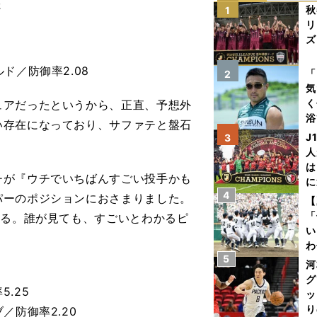
た
秋
1
リ
ズ
を
ド／防御率2.08
「
2
気
く
アだったというから、正直、予想外
浴
い存在になっており、サファテと盤石
太
J
3
ァ
人
は
チが『ウチでいちばんすごい投手かも
に
4
と
パーのポジションにおさまりました。
【
「
きる。誰が見ても、すごいとわかるピ
い
わ
5
だ
河
グ
.25
ッ
り
／防御率2.20