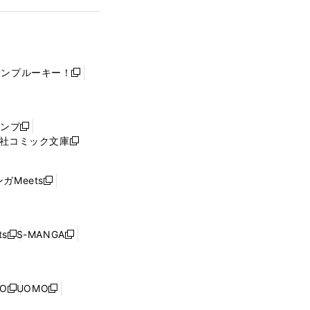
ャンプルーキー！
新
し
い
ウ
ャンプ
新
ィ
社コミック文庫
し
新
ン
い
し
ド
ウ
い
ウ
ガMeets
新
ィ
ウ
で
し
ン
ィ
開
い
ド
ン
く
ウ
ウ
ド
s
S-MANGA
新
新
ィ
で
ウ
し
し
ン
開
で
い
い
ド
く
開
ウ
ウ
ウ
NO
UOMO
く
新
新
ィ
ィ
で
し
し
ン
ン