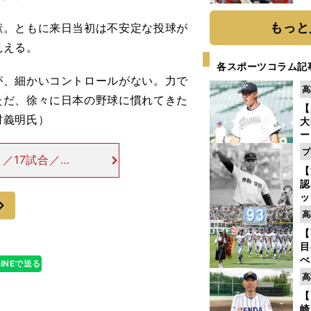
糧
は
もっと
。ともに来日当初は不安定な投球が
見える。
各スポーツコラム記
が、細かいコントロールがない。力で
高
ただ、徐々に日本の野球に慣れてきた
【
村義明氏）
大
ー
腕
プ
／17試合／打
塁
【
8本塁打放った大
ら
認
４週間の出場停
ッ
次
投
高
に
【
ご
目
べ
LINEで送る
崎
高
「
【
て
崎