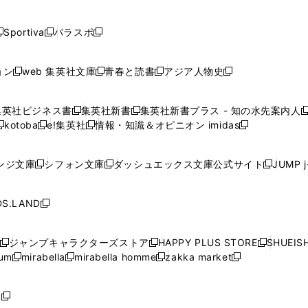
開
開
開
開
開
い
い
い
い
い
ド
ド
ド
ド
く
く
く
く
く
ウ
ウ
ウ
ウ
ウ
ウ
ウ
ウ
ウ
Sportiva
パラスポ
新
新
ィ
ィ
ィ
ィ
ィ
で
で
で
で
し
し
し
ン
ン
ン
ン
ン
開
開
開
開
い
い
い
ド
ド
ド
ド
ド
ョン
web 集英社文庫
青春と読書
アジア人物史
く
く
く
く
新
新
新
新
ウ
ウ
ウ
ウ
ウ
ウ
ウ
ウ
し
し
し
し
ィ
ィ
ィ
で
で
で
で
で
い
い
い
い
ン
ン
ン
集英社ビジネス書
集英社新書
集英社新書プラス - 知の水先案内人
開
開
開
開
開
新
新
新
ウ
ウ
ウ
ウ
ド
ド
ド
kotoba
e!集英社
情報・知識＆オピニオン imidas
く
く
く
く
く
新
し
新
し
新
ィ
ィ
ィ
ィ
ウ
ウ
ウ
し
し
い
し
い
し
ン
ン
ン
ン
で
で
で
い
い
ウ
い
ウ
い
ド
ド
ド
ド
ンジ文庫
シフォン文庫
ダッシュエックス文庫公式サイト
JUMP 
開
開
開
新
新
新
ウ
ウ
ィ
ウ
ィ
ウ
ウ
ウ
ウ
ウ
く
く
く
し
し
し
ィ
ィ
ン
ィ
ン
ィ
で
で
で
で
い
い
い
ン
ン
ド
ン
ド
ン
S.LAND
開
開
開
開
新
ウ
ウ
ウ
ド
ド
ウ
ド
ウ
ド
く
く
く
く
し
ィ
ィ
ィ
ウ
ウ
で
ウ
で
ウ
い
ン
ン
ン
ジャンプキャラクターズストア
HAPPY PLUS STORE
SHUEIS
で
で
開
で
開
で
新
新
新
ウ
ド
ド
ド
ium
mirabella
mirabella homme
zakka market
開
開
く
開
く
開
し
新
新
新
し
新
し
ィ
ウ
ウ
ウ
く
く
く
く
い
し
し
い
し
し
い
ン
で
で
で
ウ
い
い
ウ
い
い
ウ
ド
ボ
開
開
開
新
ィ
ウ
ウ
ィ
ウ
ウ
ィ
ウ