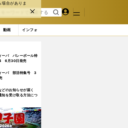
る場合がありま
マイペ
閉じ
検索
メニュ
ー
る
す
ジ
る
動画
インフォ
ィーバ バレーボール特
.4 6月30日発売
ィーバ 部活特集号 3
売
などのお知らせが届く
通知を受け取る方法につ