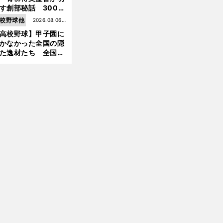
す創部秘話 300万
の借金、涙の10年間
校野球他
2026.08.06更
経てたどり着いた甲
高校野球】甲子園に
新
園
前
かなかった全国の隠
へ
た逸材たち 全国を
って見つけた"幻の
ター候補"たち