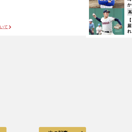
か
円
高
を
【
子
チェック
届
ついて
れ
巡
ス