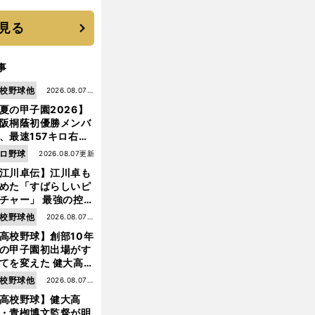
に３年目のNBA挑戦
続く
見る
事
校野球他
2026.08.07更
夏の甲子園2026】
新
阪桐蔭初優勝メンバ
、最速157キロ右
、平成初完封＆初本
ロ野球
2026.08.07更新
打... 指揮官たちの知
江川卓伝】江川卓も
れざる現役時代
めた「すばらしいピ
チャー」 最強の控え
手・大橋康延はいか
校野球他
2026.08.07更
して高校３年間を過
高校野球】創部10年
新
したのか
の甲子園初出場がす
てを変えた 健大高
・青栁監督が語る
校野球他
2026.08.07更
機動破壊」はこうし
高校野球】健大高
新
生まれた
・青栁博文監督が明