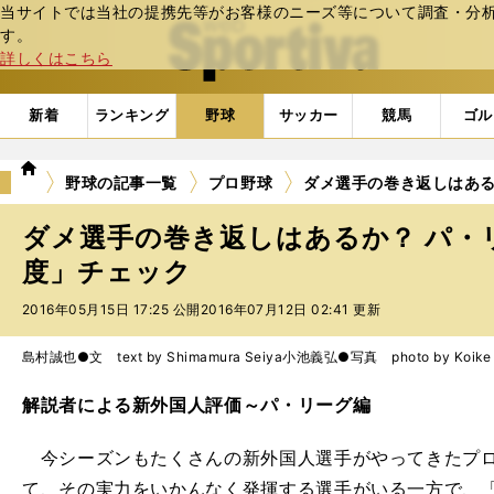
当サイトでは当社の提携先等がお客様のニーズ等について調査・分析し
web Sportiva (webスポルティーバ)
す。
詳しくはこちら
新着
ランキング
野球
サッカー
競馬
ゴル
we
野球の記事一覧
プロ野球
ダメ選手の巻き返しはある
b
ス
ダメ選手の巻き返しはあるか？ パ・
ポ
ル
度」チェック
テ
2016年05月15日 17:25 公開
2016年07月12日 02:41 更新
ィ
ー
バ
島村誠也●文 text by Shimamura Seiya
小池義弘●写真 photo by Koike Y
解説者による新外国人評価～パ・リーグ編
今シーズンもたくさんの新外国人選手がやってきたプロ
て、その実力をいかんなく発揮する選手がいる一方で、