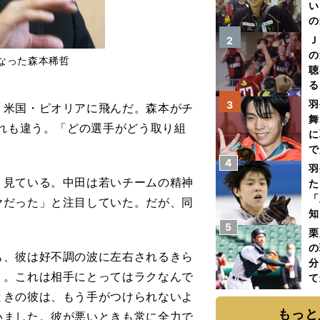
い
の
Ｊ
2
の
なった森本稀哲
聴
る
い
羽
3
米国・ピオリアに飛んだ。森本がチ
舞
ぶれも違う。「どの選手がどう取り組
に
で
4
羽
見ている。中田は若いチームの精神
た
「
ヤだった」と注目していた。だが、同
知
5
栗
の
も、彼は好不調の波に左右されるきら
分
う。これは相手にとってはラクなんで
て
球
ときの彼は、もう手がつけられないよ
もっと
いました。彼が悪いときも常に全力で