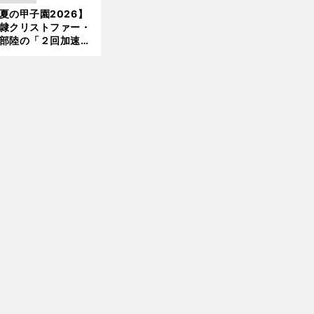
ンク追撃のカギ
夏の甲子園2026】
新
隷クリストファー・
部陸の「２回加速す
前
」規格外のストレー
へ
 それでもプロではな
大学進学を選ぶ理由