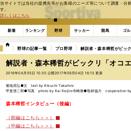
当サイトでは当社の提携先等がお客様のニーズ等について調査・分析し
web Sportiva (webスポルティーバ)
す。
詳しくはこちら
新着
ランキング
野球
サッカー
競馬
ゴル
we
野球の記事一覧
プロ野球
解説者・森本稀哲がビックリ
b
ス
解説者・森本稀哲がビックリ「オコエ選手
ポ
ル
2016年04月05日 10:35 公開
2017年09月04日 16:13 更新
テ
ィ
菊地高弘●文 text by Kikuchi Takahiro
ー
甲斐啓二郎●写真 photo by Kai Keijiro寺崎敦●取材協力 cooperation by Te
バ
森本稀哲インタビュー（後編）
（前編はこちら＞＞）
（中編はこちら＞＞）