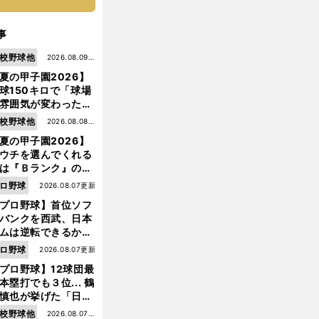
事
校野球他
2026.08.09更
夏の甲子園2026】
新
球150キロで「球場
雰囲気が変わった」
9年ぶり白星を呼ん
校野球他
2026.08.08更
大分商・平田玲翔の
夏の甲子園2026】
新
知れぬ才能
ウチを選んでくれる
は『Ｂランク』の選
たち」 八幡商が15
ロ野球
2026.08.07更新
ぶり甲子園をつかん
プロ野球】首位ソフ
"名門復活"の舞台裏
バンクを西武、日本
ムは逆転できるか？
鶴岡慎也が挙げる終
ロ野球
2026.08.07更新
戦のキーマン３人
プロ野球】12球団最
本塁打でも３位... 鶴
慎也が挙げた「日本
ムの誤算」とソフト
校野球他
2026.08.07更