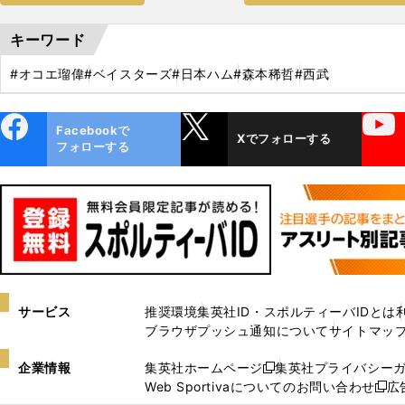
キーワード
#オコエ瑠偉
#ベイスターズ
#日本ハム
#森本稀哲
#西武
ebo
X
YouTube
Facebookで
Xでフォローする
ok
フォローする
サービス
推奨環境
集英社ID・スポルティーバIDとは
ブラウザプッシュ通知について
サイトマッ
企業情報
集英社ホームページ
集英社プライバシー
新
Web Sportivaについてのお問い合わせ
広
し
新