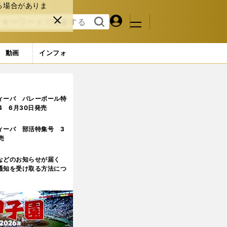
る場合がありま
マイペ
閉じ
検索
メニュ
ー
る
す
ジ
る
動画
インフォ
ィーバ バレーボール特
.4 6月30日発売
ィーバ 部活特集号 3
売
などのお知らせが届く
通知を受け取る方法につ