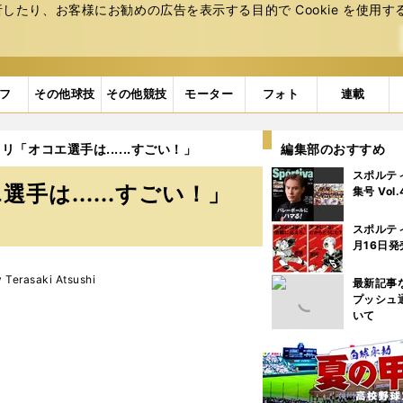
たり、お客様にお勧めの広告を表⽰する⽬的で Cookie を使⽤す
フ
その他球技
その他競技
モーター
フォト
連載
「オコエ選手は......すごい！」
編集部のおすすめ
スポルテ
は......すごい！」
集号 Vol
スポルテ
月16日発
rasaki Atsushi
最新記事
プッシュ
いて