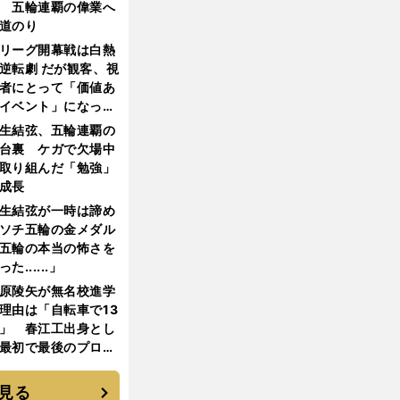
 五輪連覇の偉業へ
道のり
リーグ開幕戦は白熱
逆転劇 だが観客、視
者にとって「価値あ
イベント」になって
たか
生結弦、五輪連覇の
台裏 ケガで欠場中
取り組んだ「勉強」
成長
生結弦が一時は諦め
ソチ五輪の金メダル
五輪の本当の怖さを
った......」
原陵矢が無名校進学
理由は「自転車で13
」 春江工出身とし
最初で最後のプロ野
選手となった
見る