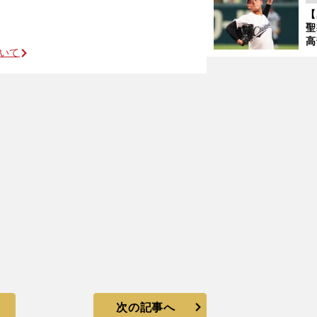
バ
【
聖
高
ついて
る
ト
く
次の記事へ