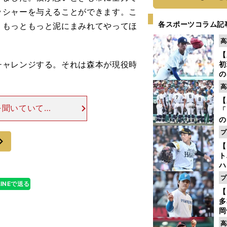
ッシャーを与えることができます。こ
各スポーツコラム記
、もっともっと泥にまみれてやってほ
高
【
ャレンジする。それは森本が現役時
初
の
2
高
だ
【
底
を聞いていて、
「
間143試合を
の
手
あるのではない
プ
次
年
【
だ
ト
ハ
プ
LINEで送る
盤
【
多
岡
ハ
高