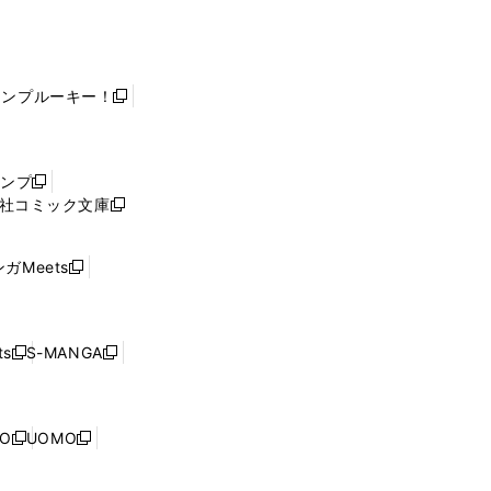
ャンプルーキー！
新
し
い
ウ
ャンプ
新
ィ
社コミック文庫
し
新
ン
い
し
ド
ウ
い
ウ
ガMeets
新
ィ
ウ
で
し
ン
ィ
開
い
ド
ン
く
ウ
ウ
ド
s
S-MANGA
新
新
ィ
で
ウ
し
し
ン
開
で
い
い
ド
く
開
ウ
ウ
ウ
NO
UOMO
く
新
新
ィ
ィ
で
し
し
ン
ン
開
い
い