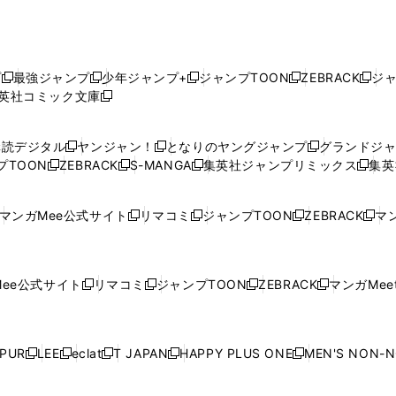
プ
最強ジャンプ
少年ジャンプ+
ジャンプTOON
ZEBRACK
ジ
新
新
新
新
新
英社コミック文庫
し
新
し
し
し
し
い
い
し
い
い
い
ウ
ウ
い
ウ
ウ
ウ
購読デジタル
ヤンジャン！
となりのヤングジャンプ
グランドジ
新
新
新
ィ
ィ
ウ
ィ
ィ
ィ
プTOON
ZEBRACK
S-MANGA
集英社ジャンプリミックス
集英
新
し
新
し
新
し
新
ン
ン
ィ
ン
ン
ン
し
い
し
い
し
い
し
ド
ド
ン
ド
ド
ド
い
ウ
い
ウ
い
ウ
い
ウ
ウ
ド
ウ
ウ
ウ
マンガMee公式サイト
リマコミ
ジャンプTOON
ZEBRACK
マン
新
新
新
新
ウ
ィ
ウ
ィ
ウ
ィ
ウ
で
で
ウ
で
で
で
し
し
し
し
し
ィ
ン
ィ
ン
ィ
ン
ィ
開
開
で
開
開
開
い
い
い
い
い
ン
ド
ン
ド
ン
ド
ン
く
く
開
く
く
く
ウ
ウ
ウ
ウ
ウ
ド
ウ
ド
ウ
ド
ウ
ド
ee公式サイト
リマコミ
ジャンプTOON
ZEBRACK
マンガMeet
く
新
新
新
新
ィ
ィ
ィ
ィ
ィ
ウ
で
ウ
で
ウ
で
ウ
し
し
し
し
ン
ン
ン
ン
ン
で
開
で
開
で
開
で
い
い
い
い
ド
ド
ド
ド
ド
開
く
開
く
開
く
開
ウ
ウ
ウ
ウ
ウ
ウ
ウ
ウ
ウ
PUR
LEE
eclat
T JAPAN
HAPPY PLUS ONE
MEN'S NON-
く
く
く
く
新
新
新
新
新
ィ
ィ
ィ
ィ
で
で
で
で
で
し
し
し
し
し
ン
ン
ン
ン
開
開
開
開
開
い
い
い
い
い