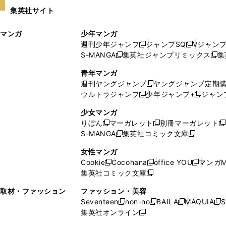
い
し
集英社サイト
ウ
い
ィ
ウ
マンガ
少年マンガ
ン
ィ
週刊少年ジャンプ
ジャンプSQ
Vジャン
ド
ン
新
新
S-MANGA
集英社ジャンプリミックス
集
ウ
ド
新
し
し
新
で
ウ
し
い
い
し
青年マンガ
開
で
い
ウ
ウ
い
週刊ヤングジャンプ
ヤングジャンプ定期
新
く
開
ウ
ィ
ィ
ウ
ウルトラジャンプ
少年ジャンプ+
ジャン
新
し
新
く
ィ
ン
ン
ィ
し
い
し
ン
ド
ド
ン
少女マンガ
い
ウ
い
ド
ウ
ウ
ド
りぼん
マーガレット
別冊マーガレット
新
新
新
ウ
ィ
ウ
ウ
で
で
ウ
S-MANGA
集英社コミック文庫
し
新
し
新
ィ
ン
ィ
で
開
開
で
い
し
い
し
ン
ド
ン
女性マンガ
開
く
く
開
ウ
い
ウ
い
ド
ウ
ド
Cookie
Cocohana
office YOU
マンガM
く
く
新
新
新
ィ
ウ
ィ
ウ
ウ
で
ウ
集英社コミック文庫
し
新
し
し
ン
ィ
ン
ィ
で
開
で
い
し
い
い
ド
ン
ド
ン
取材・ファッション
ファッション・美容
開
く
開
ウ
い
ウ
ウ
ウ
ド
ウ
ド
Seventeen
non-no
BAILA
MAQUIA
S
く
く
新
新
新
新
ィ
ウ
ィ
ィ
で
ウ
で
ウ
集英社オンライン
し
新
し
し
し
ン
ィ
ン
ン
開
で
開
で
い
し
い
い
い