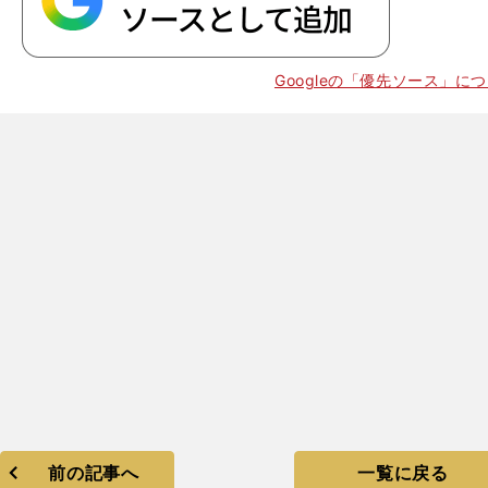
、
野
」
Googleの「優先ソース」に
で黙らせてきた
前の記事へ
一覧に戻る