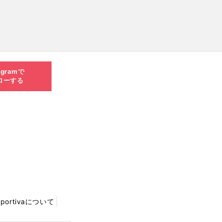
agramで
ローする
Sportivaについて