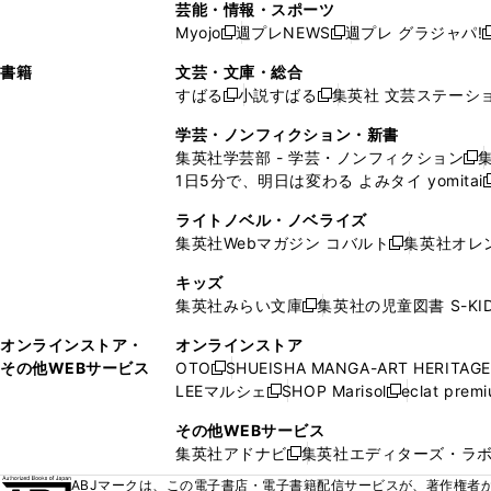
ド
ン
ド
ド
芸能・情報・スポーツ
く
開
く
開
ウ
い
ウ
ウ
ウ
ウ
ド
ウ
ウ
Myojo
週プレNEWS
週プレ グラジャパ!
く
く
新
新
新
ィ
ウ
ィ
ィ
ィ
で
ウ
で
で
し
し
ン
ィ
ン
ン
ン
書籍
文芸・文庫・総合
開
で
開
開
い
い
ド
ン
ド
ド
ド
すばる
小説すばる
集英社 文芸ステーシ
く
開
く
く
新
新
ウ
ウ
ウ
ド
ウ
ウ
ウ
く
し
し
ィ
ィ
学芸・ノンフィクション・新書
で
ウ
で
で
で
い
い
ン
ン
集英社学芸部 - 学芸・ノンフィクション
開
で
開
開
開
新
ウ
ウ
ド
ド
1日5分で、明日は変わる よみタイ yomitai
く
開
く
く
く
し
新
ィ
ィ
ウ
ウ
く
い
ン
ン
ライトノベル・ノベライズ
で
で
ウ
ド
ド
集英社Webマガジン コバルト
集英社オレ
開
開
新
ィ
ウ
ウ
く
く
し
ン
キッズ
で
で
い
ド
集英社みらい文庫
集英社の児童図書 S-KID
開
開
新
ウ
ウ
く
く
し
ィ
オンラインストア・
オンラインストア
で
い
ン
その他WEBサービス
OTO
SHUEISHA MANGA-ART HERITAGE
開
新
ウ
ド
LEEマルシェ
SHOP Marisol
eclat prem
く
し
新
新
ィ
ウ
い
し
し
ン
その他WEBサービス
で
ウ
い
い
ド
集英社アドナビ
集英社エディターズ・ラ
開
新
ィ
ウ
ウ
ウ
く
し
ABJマークは、この電子書店・電子書籍配信サービスが、著作権者か
ン
ィ
ィ