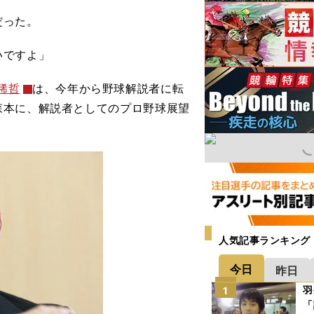
だった。
いですよ」
稀哲
は、今年から野球解説者に転
森本に、解説者としてのプロ野球展望
人気記事ランキング
今日
昨日
羽
1
「