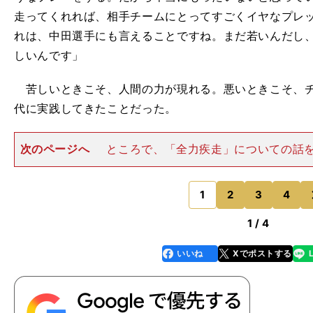
走ってくれれば、相手チームにとってすごくイヤなプレ
れは、中田選手にも言えることですね。まだ若いんだし
しいんです」
苦しいときこそ、人間の力が現れる。悪いときこそ、チ
代に実践してきたことだった。
次のページへ
ところで、「全力疾走」についての話
疑問に思うことがあった。プロ野球のシーズンは長い。年
戦い抜くために、選手たちは時に力をセーブすることも
だろうか。その結果、全
1
2
3
4
のページへ
1 / 4
いいね
Xでポストする
line
faceboo
x
k