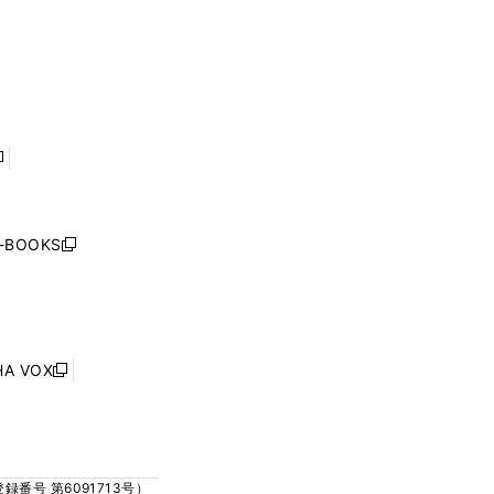
ド
ド
く
ウ
ウ
ウ
ウ
ィ
ィ
で
で
ン
ン
開
開
ド
ド
く
く
ウ
ウ
で
で
開
開
く
く
し
い
ウ
j-BOOKS
新
ィ
し
ン
い
ド
ウ
ウ
ィ
で
ン
HA VOX
開
新
ド
く
し
ウ
い
で
ウ
開
ィ
く
号 第6091713号）
ン