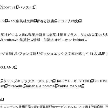
ド
ド
ド
ド
く
く
く
く
く
ウ
ウ
ウ
ウ
ウ
ウ
ウ
ウ
ウ
Sportiva
パラスポ
新
新
ィ
ィ
ィ
ィ
ィ
で
で
で
で
し
し
し
ン
ン
ン
ン
ン
開
開
開
開
い
い
い
ド
ド
ド
ド
ド
ョン
web 集英社文庫
青春と読書
アジア人物史
く
く
く
く
新
新
新
新
ウ
ウ
ウ
ウ
ウ
ウ
ウ
ウ
し
し
し
し
ィ
ィ
ィ
で
で
で
で
で
い
い
い
い
ン
ン
ン
集英社ビジネス書
集英社新書
集英社新書プラス - 知の水先案内人
開
開
開
開
開
新
新
新
ウ
ウ
ウ
ウ
ド
ド
ド
kotoba
e!集英社
情報・知識＆オピニオン imidas
く
く
く
く
く
新
し
新
し
新
ィ
ィ
ィ
ィ
ウ
ウ
ウ
し
し
い
し
い
し
ン
ン
ン
ン
で
で
で
い
い
ウ
い
ウ
い
ド
ド
ド
ド
ンジ文庫
シフォン文庫
ダッシュエックス文庫公式サイト
JUMP 
開
開
開
新
新
新
ウ
ウ
ィ
ウ
ィ
ウ
ウ
ウ
ウ
ウ
く
く
く
し
し
し
ィ
ィ
ン
ィ
ン
ィ
で
で
で
で
い
い
い
ン
ン
ド
ン
ド
ン
S.LAND
開
開
開
開
新
ウ
ウ
ウ
ド
ド
ウ
ド
ウ
ド
く
く
く
く
し
ィ
ィ
ィ
ウ
ウ
で
ウ
で
ウ
い
ン
ン
ン
ジャンプキャラクターズストア
HAPPY PLUS STORE
SHUEIS
で
で
開
で
開
で
新
新
新
ウ
ド
ド
ド
ium
mirabella
mirabella homme
zakka market
開
開
く
開
く
開
し
新
新
新
し
新
し
ィ
ウ
ウ
ウ
く
く
く
く
い
し
し
い
し
し
い
ン
で
で
で
ウ
い
い
ウ
い
い
ウ
ド
ボ
開
開
開
新
ィ
ウ
ウ
ィ
ウ
ウ
ィ
ウ
く
く
く
し
らコンテンツ使用許諾を得た正規版配信サービスであることを示す登録商標（登録番
ン
ィ
ィ
ン
ィ
ィ
ン