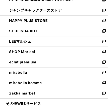
で
い
新
開
ウ
し
ジャンプキャラクターズストア
く
ィ
い
新
ン
ウ
し
HAPPY PLUS STORE
ド
ィ
い
新
ウ
ン
ウ
し
SHUEISHA VOX
で
ド
ィ
い
新
開
ウ
ン
ウ
し
LEEマルシェ
く
で
ド
ィ
い
新
開
ウ
ン
ウ
し
SHOP Marisol
く
で
ド
ィ
い
新
開
ウ
ン
ウ
し
eclat premium
く
で
ド
ィ
い
新
開
ウ
ン
ウ
し
mirabella
く
で
ド
ィ
い
新
開
ウ
ン
ウ
し
mirabella homme
く
で
ド
ィ
い
新
開
ウ
ン
ウ
し
zakka market
く
で
ド
ィ
い
新
開
ウ
ン
ウ
し
その他WEBサービス
く
で
ド
ィ
い