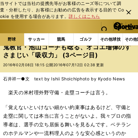
当サイトでは当社の提携先等がお客様のニーズ等について調
査・分析したり、お客様にお勧めの広告を表⽰する⽬的で Co
閉じ
okie を使⽤する場合があります。
詳しくはこちら
る
マイペ
web Sportiva (webスポルティーバ)
検索
メニュ
we
ー
野球の記事一覧
プロ野球
鬼教官・池山コーチも唸
b
ジ
野球
サッカー
競馬
ゴルフ
その他球技
その他
ス
鬼教官・池山コーチも唸る、オコエ瑠偉のす
ポ
さまじい「吸収力」 (3ページ目)
ル
テ
2016年02月08日 18:15 公開
2016年07月12日 02:38 更新
ィ
ー
石井祥一●文 text by Ishii Shoichi
photo by Kyodo News
バ
楽天の米村理外野守備・走塁コーチは言う。
「覚えないといけない細かい約束事はあるけど、守備と
走塁に関しては本当に言うことがないよ。我々プロの指
導者は、選手の立ち居振る舞いを見るんです。ベテラン
のホテルマンや一流料理人のような安心感というのか