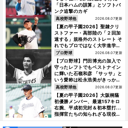
「日本ハムの誤算」とソフトバ
ンク追撃のカギ
高校野球他
2026.08.07更新
【夏の甲子園2026】聖隷クリ
ストファー・高部陸の「２回加
速する」規格外のストレート そ
れでもプロではなく大学進学を
選ぶ理由
プロ野球
2026.08.07更新
【プロ野球】門田博光の加入で
守ったレフトでもベストナイン
に輝いた石嶺和彦 「サッサ」と
いう愛称は松永浩美がきっか
け？
高校野球他
2026.08.07更新
【夏の甲子園2026】大阪桐蔭
初優勝メンバー、最速157キロ
右腕、平成初完封＆初本塁打...
指揮官たちの知られざる現役時
代