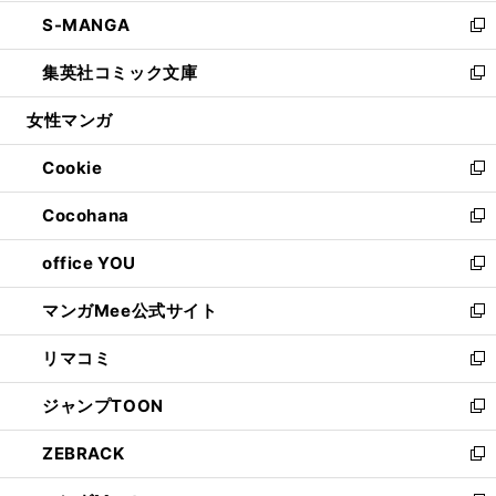
開
ウ
ン
ウ
し
S-MANGA
く
で
ド
ィ
い
新
開
ウ
ン
ウ
し
集英社コミック文庫
く
で
ド
ィ
い
新
開
ウ
ン
ウ
し
女性マンガ
く
で
ド
ィ
い
開
ウ
ン
ウ
Cookie
く
で
ド
ィ
新
開
ウ
ン
し
Cocohana
く
で
ド
い
新
開
ウ
ウ
し
office YOU
く
で
ィ
い
新
開
ン
ウ
し
マンガMee公式サイト
く
ド
ィ
い
新
ウ
ン
ウ
し
リマコミ
で
ド
ィ
い
新
開
ウ
ン
ウ
し
ジャンプTOON
く
で
ド
ィ
い
新
開
ウ
ン
ウ
し
ZEBRACK
く
で
ド
ィ
い
新
開
ウ
ン
ウ
し