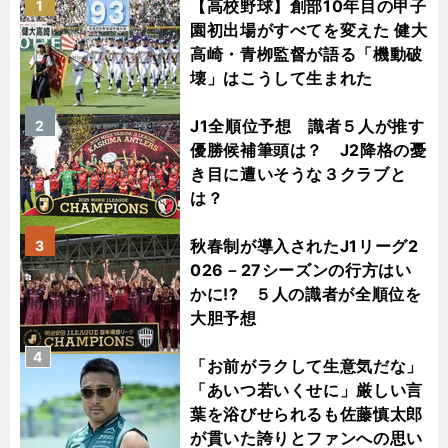
【高校野球】創部10年目の甲子
1
園初出場がすべてを変えた 健大
高崎・青栁監督が語る「機動破
壊」はこうして生まれた
J1全順位予想 識者５人が推す
2
優勝候補筆頭は？ J2降格の憂
き目に遭いそうな３クラブと
は？
秋春制が導入されたJ1リーグ2
3
026－27シーズンの行方はい
かに!? ５人の識者が全順位を
大胆予想
4
「お前がラクして生意気だな」
「あいつ若いくせに」厳しい言
葉を浴びせられるも佐藤慎太郎
が貫いた誇りとファンへの思い