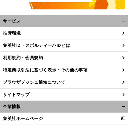
サービス
開
く/
推奨環境
閉
じ
集英社ID・スポルティーバIDとは
る
利用規約・会員規約
特定商取引法に基づく表示・その他の事項
ブラウザプッシュ通知について
サイトマップ
企業情報
開
く/
集英社ホームページ
新
閉
し
じ