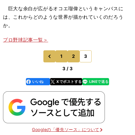
巨大な余白が広がるオコエ瑠偉というキャンバスに
は、これからどのような世界が描かれていくのだろう
か。
プロ野球記事一覧＞
1
2
3
のページへ
前
3 / 3
いいね
Xでポストする
LINEで送る
line
faceboo
x
k
Googleの「優先ソース」について