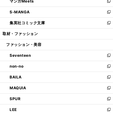
マンガMeets
く
で
ド
ィ
い
新
開
ウ
ン
ウ
し
S-MANGA
く
で
ド
ィ
い
新
開
ウ
ン
ウ
し
集英社コミック文庫
く
で
ド
ィ
い
新
開
ウ
ン
ウ
し
取材・ファッション
く
で
ド
ィ
い
開
ウ
ン
ウ
ファッション・美容
く
で
ド
ィ
開
ウ
ン
Seventeen
く
で
ド
新
開
ウ
し
non-no
く
で
い
新
開
ウ
し
BAILA
く
ィ
い
新
ン
ウ
し
MAQUIA
ド
ィ
い
新
ウ
ン
ウ
し
SPUR
で
ド
ィ
い
新
開
ウ
ン
ウ
し
LEE
く
で
ド
ィ
い
新