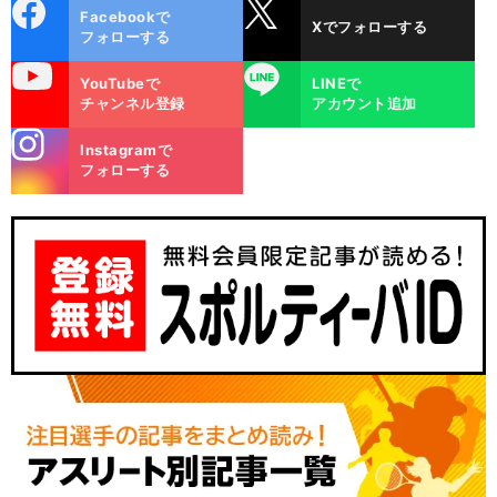
cebo
X
Facebookで
Xでフォローする
ok
フォローする
uTube
LINE
YouTubeで
LINEで
チャンネル登録
アカウント追加
stagra
Instagramで
m
フォローする