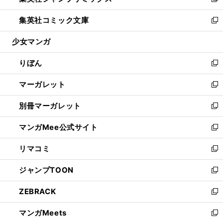
い
新
開
ウ
ン
ウ
し
集英社コミック文庫
く
で
ド
ィ
い
新
開
ウ
ン
ウ
し
少女マンガ
く
で
ド
ィ
い
開
ウ
ン
ウ
りぼん
く
で
ド
ィ
新
開
ウ
ン
し
マーガレット
く
で
ド
い
新
開
ウ
ウ
し
別冊マーガレット
く
で
ィ
い
新
開
ン
ウ
し
マンガMee公式サイト
く
ド
ィ
い
新
ウ
ン
ウ
し
リマコミ
で
ド
ィ
い
新
開
ウ
ン
ウ
し
ジャンプTOON
く
で
ド
ィ
い
新
開
ウ
ン
ウ
し
ZEBRACK
く
で
ド
ィ
い
新
開
ウ
ン
ウ
し
マンガMeets
く
で
ド
ィ
い
新