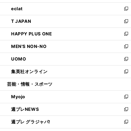
開
ウ
ン
ウ
し
eclat
く
で
ド
ィ
い
新
開
ウ
ン
ウ
し
T JAPAN
く
で
ド
ィ
い
新
開
ウ
ン
ウ
し
HAPPY PLUS ONE
く
で
ド
ィ
い
新
開
ウ
ン
ウ
し
MEN'S NON-NO
く
で
ド
ィ
い
新
開
ウ
ン
ウ
し
UOMO
く
で
ド
ィ
い
新
開
ウ
ン
ウ
し
集英社オンライン
く
で
ド
ィ
い
新
開
ウ
ン
ウ
し
芸能・情報・スポーツ
く
で
ド
ィ
い
開
ウ
ン
ウ
Myojo
く
で
ド
ィ
新
開
ウ
ン
し
週プレNEWS
く
で
ド
い
新
開
ウ
ウ
し
週プレ グラジャパ!
く
で
ィ
い
新
開
ン
ウ
し