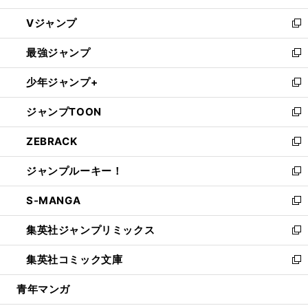
ウ
し
Vジャンプ
ィ
い
新
ン
ウ
し
最強ジャンプ
ド
ィ
い
新
ウ
ン
ウ
し
少年ジャンプ+
で
ド
ィ
い
新
開
ウ
ン
ウ
し
ジャンプTOON
く
で
ド
ィ
い
新
開
ウ
ン
ウ
し
ZEBRACK
く
で
ド
ィ
い
新
開
ウ
ン
ウ
し
ジャンプルーキー！
く
で
ド
ィ
い
新
開
ウ
ン
ウ
し
S-MANGA
く
で
ド
ィ
い
新
開
ウ
ン
ウ
し
集英社ジャンプリミックス
く
で
ド
ィ
い
新
開
ウ
ン
ウ
し
集英社コミック文庫
く
で
ド
ィ
い
新
開
ウ
ン
ウ
し
青年マンガ
く
で
ド
ィ
い
開
ウ
ン
ウ