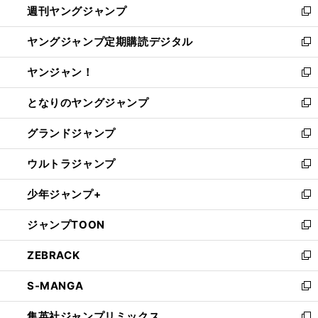
週刊ヤングジャンプ
く
で
ド
ィ
新
開
ウ
ン
し
ヤングジャンプ定期購読デジタル
く
で
ド
い
新
開
ウ
ウ
し
ヤンジャン！
く
で
ィ
い
新
開
ン
ウ
し
となりのヤングジャンプ
く
ド
ィ
い
新
ウ
ン
ウ
し
グランドジャンプ
で
ド
ィ
い
新
開
ウ
ン
ウ
し
ウルトラジャンプ
く
で
ド
ィ
い
新
開
ウ
ン
ウ
し
少年ジャンプ+
く
で
ド
ィ
い
新
開
ウ
ン
ウ
し
ジャンプTOON
く
で
ド
ィ
い
新
開
ウ
ン
ウ
し
ZEBRACK
く
で
ド
ィ
い
新
開
ウ
ン
ウ
し
S-MANGA
く
で
ド
ィ
い
新
開
ウ
ン
ウ
し
集英社ジャンプリミックス
く
で
ド
ィ