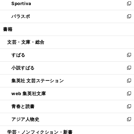
Sportiva
く
ド
ィ
い
新
ウ
ン
ウ
し
パラスポ
で
ド
ィ
い
新
開
ウ
ン
ウ
し
書籍
く
で
ド
ィ
い
開
ウ
ン
ウ
文芸・文庫・総合
く
で
ド
ィ
開
ウ
ン
すばる
く
で
ド
新
開
ウ
し
小説すばる
く
で
い
新
開
ウ
し
集英社 文芸ステーション
く
ィ
い
新
ン
ウ
し
web 集英社文庫
ド
ィ
い
新
ウ
ン
ウ
し
青春と読書
で
ド
ィ
い
新
開
ウ
ン
ウ
し
アジア人物史
く
で
ド
ィ
い
新
開
ウ
ン
ウ
し
学芸・ノンフィクション・新書
く
で
ド
ィ
い