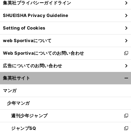
集英社プライバシーガイドライン
い
る
ウ
SHUEISHA Privacy Guideline
ィ
ン
Setting of Cookies
ド
ウ
web Sportivaについて
で
開
Web Sportivaについてのお問い合わせ
く
５
、
松
」
新
年ぶりホークス復帰
和田毅の心意気「
坂世代はまだやれる
し
広告についてのお問い合わせ
い
ウ
集英社サイト
ィ
開
ン
く/
マンガ
ド
閉
ウ
じ
少年マンガ
で
る
開
週刊少年ジャンプ
く
新
し
ジャンプSQ
い
新