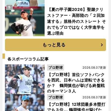
5
【夏の甲子園2026】聖隷クリ
ストファー・高部陸の「２回加
速する」規格外のストレート そ
れでもプロではなく大学進学を
選ぶ理由
もっと見る
各スポーツコラム記事
プロ野球
2026.08.07更新
【プロ野球】首位ソフトバンク
を西武、日本ハムは逆転できる
か？ 鶴岡慎也が挙げる終盤戦
のキーマン３人
プロ野球
2026.08.07更新
【プロ野球】12球団最多本塁打
でも３位... 鶴岡慎也が挙げた