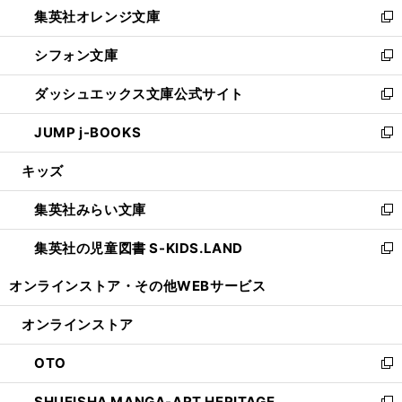
し
集英社オレンジ文庫
く
で
ド
い
新
開
ウ
ウ
し
シフォン文庫
く
で
ィ
い
新
開
ン
ウ
し
ダッシュエックス文庫公式サイト
く
ド
ィ
い
新
ウ
ン
ウ
し
JUMP j-BOOKS
で
ド
ィ
い
新
開
ウ
ン
ウ
し
キッズ
く
で
ド
ィ
い
開
ウ
ン
ウ
集英社みらい文庫
く
で
ド
ィ
新
開
ウ
ン
し
集英社の児童図書 S-KIDS.LAND
く
で
ド
い
新
開
ウ
ウ
し
オンラインストア・
その他WEBサービス
く
で
ィ
い
開
ン
ウ
オンラインストア
く
ド
ィ
ウ
ン
OTO
で
ド
新
開
ウ
し
SHUEISHA MANGA-ART HERITAGE
く