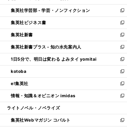
開
ウ
ン
ウ
集英社学芸部 - 学芸・ノンフィクション
く
で
ド
ィ
新
開
ウ
ン
し
集英社ビジネス書
く
で
ド
い
新
開
ウ
ウ
し
集英社新書
く
で
ィ
い
新
開
ン
ウ
し
集英社新書プラス - 知の水先案内人
く
ド
ィ
い
新
ウ
ン
ウ
し
1日5分で、明日は変わる よみタイ yomitai
で
ド
ィ
い
新
開
ウ
ン
ウ
し
kotoba
く
で
ド
ィ
い
新
開
ウ
ン
ウ
し
e!集英社
く
で
ド
ィ
い
新
開
ウ
ン
ウ
し
情報・知識＆オピニオン imidas
く
で
ド
ィ
い
新
開
ウ
ン
ウ
し
ライトノベル・ノベライズ
く
で
ド
ィ
い
開
ウ
ン
ウ
集英社Webマガジン コバルト
く
で
ド
ィ
新
開
ウ
ン