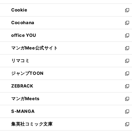
開
ウ
ン
ウ
Cookie
く
で
ド
ィ
新
開
ウ
ン
し
Cocohana
く
で
ド
い
新
開
ウ
ウ
し
office YOU
く
で
ィ
い
新
開
ン
ウ
し
マンガMee公式サイト
く
ド
ィ
い
新
ウ
ン
ウ
し
リマコミ
で
ド
ィ
い
新
開
ウ
ン
ウ
し
ジャンプTOON
く
で
ド
ィ
い
新
開
ウ
ン
ウ
し
ZEBRACK
く
で
ド
ィ
い
新
開
ウ
ン
ウ
し
マンガMeets
く
で
ド
ィ
い
新
開
ウ
ン
ウ
し
S-MANGA
く
で
ド
ィ
い
新
開
ウ
ン
ウ
し
集英社コミック文庫
く
で
ド
ィ
い
新
開
ウ
ン
ウ
し