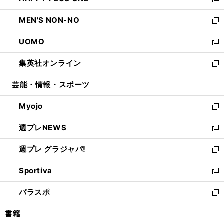
ィ
い
新
開
ウ
ン
ウ
し
MEN'S NON-NO
く
で
ド
ィ
い
新
開
ウ
ン
ウ
し
UOMO
く
で
ド
ィ
い
新
開
ウ
ン
ウ
し
集英社オンライン
く
で
ド
ィ
い
新
開
ウ
ン
ウ
し
芸能・情報・スポーツ
く
で
ド
ィ
い
開
ウ
ン
ウ
Myojo
く
で
ド
ィ
新
開
ウ
ン
し
週プレNEWS
く
で
ド
い
新
開
ウ
ウ
し
週プレ グラジャパ!
く
で
ィ
い
新
開
ン
ウ
し
Sportiva
く
ド
ィ
い
新
ウ
ン
ウ
し
パラスポ
で
ド
ィ
い
新
開
ウ
ン
ウ
し
書籍
く
で
ド
ィ
い