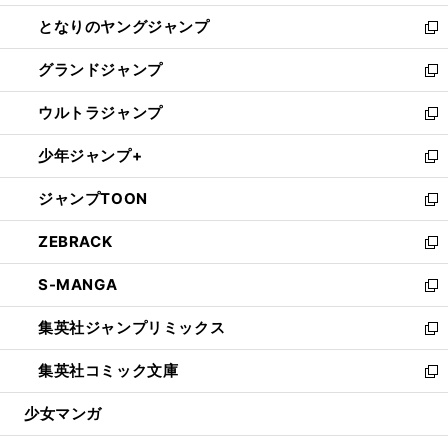
開
ン
ウ
し
となりのヤングジャンプ
く
ド
ィ
い
新
ウ
ン
ウ
し
グランドジャンプ
で
ド
ィ
い
新
開
ウ
ン
ウ
し
ウルトラジャンプ
く
で
ド
ィ
い
新
開
ウ
ン
ウ
し
少年ジャンプ+
く
で
ド
ィ
い
新
開
ウ
ン
ウ
し
ジャンプTOON
く
で
ド
ィ
い
新
開
ウ
ン
ウ
し
ZEBRACK
く
で
ド
ィ
い
新
開
ウ
ン
ウ
し
S-MANGA
く
で
ド
ィ
い
新
開
ウ
ン
ウ
し
集英社ジャンプリミックス
く
で
ド
ィ
い
新
開
ウ
ン
ウ
し
集英社コミック文庫
く
で
ド
ィ
い
新
開
ウ
ン
ウ
し
少女マンガ
く
で
ド
ィ
い
開
ウ
ン
ウ