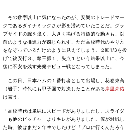
その数字以上に気になったのが、安樂のトレードマー
クであるダイナミックさが影を潜めていたことだ。グラ
ブサイドの腕を強く、大きく掲げる特徴的な動きも、以
前のような推進力が感じられず、ただ高校時代のやり方
をなぞっているだけのように見えてしまう。２回1/3を投
げて被安打３、奪三振１、失点１という結果以上に、今
後に不安を残す先発デビュー戦となってしまった。
この日、日本ハムの１番打者として出場し、花巻東高
（岩手）時代にも甲子園で対決したことがある
岸里亮佑
は言う。
「高校時代は単純にスピードがありましたし、スライダ
ーも他のピッチャーよりキレがありました。僕が対戦し
た時、彼はまだ２年生でしたけど『プロに行くんだろう