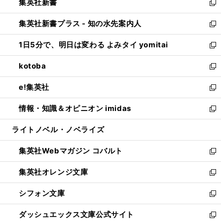
集英社新書
く
で
ィ
い
新
開
ン
ウ
し
集英社新書プラス - 知の水先案内人
く
ド
ィ
い
新
ウ
ン
ウ
し
1日5分で、明日は変わる よみタイ yomitai
で
ド
ィ
い
新
開
ウ
ン
ウ
し
kotoba
く
で
ド
ィ
い
新
開
ウ
ン
ウ
し
e!集英社
く
で
ド
ィ
い
新
開
ウ
ン
ウ
し
情報・知識＆オピニオン imidas
く
で
ド
ィ
い
新
開
ウ
ン
ウ
し
ライトノベル・ノベライズ
く
で
ド
ィ
い
開
ウ
ン
ウ
集英社Webマガジン コバルト
く
で
ド
ィ
新
開
ウ
ン
し
集英社オレンジ文庫
く
で
ド
い
新
開
ウ
ウ
し
シフォン文庫
く
で
ィ
い
新
開
ン
ウ
し
ダッシュエックス文庫公式サイト
く
ド
ィ
い
新