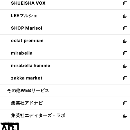
SHUEISHA VOX
で
ド
ィ
い
新
開
ウ
ン
ウ
し
LEEマルシェ
く
で
ド
ィ
い
新
開
ウ
ン
ウ
し
SHOP Marisol
く
で
ド
ィ
い
新
開
ウ
ン
ウ
し
eclat premium
く
で
ド
ィ
い
新
開
ウ
ン
ウ
し
mirabella
く
で
ド
ィ
い
新
開
ウ
ン
ウ
し
mirabella homme
く
で
ド
ィ
い
新
開
ウ
ン
ウ
し
zakka market
く
で
ド
ィ
い
新
開
ウ
ン
ウ
し
その他WEBサービス
く
で
ド
ィ
い
開
ウ
ン
ウ
集英社アドナビ
く
で
ド
ィ
新
開
ウ
ン
し
集英社エディターズ・ラボ
く
で
ド
い
新
開
ウ
ウ
し
く
で
ィ
い