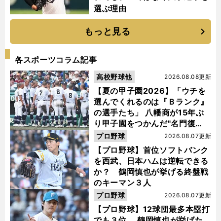
選ぶ理由
もっと見る
各スポーツコラム記事
高校野球他
2026.08.08更新
【夏の甲子園2026】「ウチを
選んでくれるのは『Ｂランク』
の選手たち」 八幡商が15年ぶ
り甲子園をつかんだ"名門復
活"の舞台裏
プロ野球
2026.08.07更新
【プロ野球】首位ソフトバンク
を西武、日本ハムは逆転できる
か？ 鶴岡慎也が挙げる終盤戦
のキーマン３人
プロ野球
2026.08.07更新
【プロ野球】12球団最多本塁打
でも３位... 鶴岡慎也が挙げた