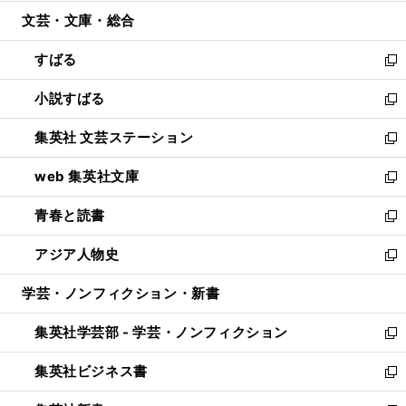
開
ウ
ン
ウ
文芸・文庫・総合
く
で
ド
ィ
開
ウ
ン
すばる
く
で
ド
新
開
ウ
し
小説すばる
く
で
い
新
開
ウ
し
集英社 文芸ステーション
く
ィ
い
新
ン
ウ
し
web 集英社文庫
ド
ィ
い
新
ウ
ン
ウ
し
青春と読書
で
ド
ィ
い
新
開
ウ
ン
ウ
し
アジア人物史
く
で
ド
ィ
い
新
開
ウ
ン
ウ
し
学芸・ノンフィクション・新書
く
で
ド
ィ
い
開
ウ
ン
ウ
集英社学芸部 - 学芸・ノンフィクション
く
で
ド
ィ
新
開
ウ
ン
し
集英社ビジネス書
く
で
ド
い
新
開
ウ
ウ
し