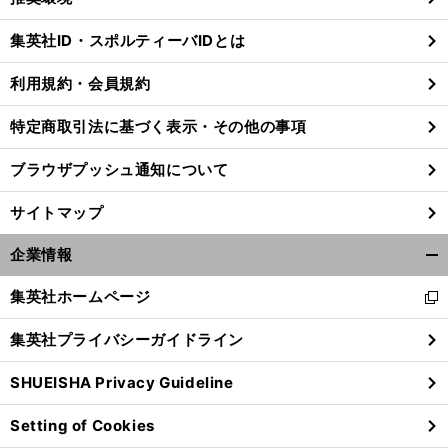
閉
じ
集英社ID・スポルティーバIDとは
る
利用規約・会員規約
。
調
前
特定商取引法に基づく表示・その他の事項
へ
ブラウザプッシュ通知について
サイトマップ
企業情報
開
く/
集英社ホームページ
新
閉
し
じ
集英社プライバシーガイドライン
い
る
ウ
SHUEISHA Privacy Guideline
ィ
ン
Setting of Cookies
ド