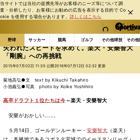
当サイトでは当社の提携先等がお客様のニーズ等について調
査・分析したり、お客様にお勧めの広告を表⽰する⽬的で Co
閉じ
okie を使⽤する場合があります。
詳しくはこちら
る
マイペ
web Sportiva (webスポルティーバ)
検索
メニュ
we
ー
野球の記事一覧
プロ野球
失われたスピードを求め
b
ジ
野球
サッカー
競馬
ゴルフ
その他球技
その他
ス
失われたスピードを求めて。楽天・安樂智大
ポ
「剛腕」への再挑戦
ル
テ
2015年07月02日 11:35 公開
2016年07月12日 02:32 更新
ィ
ー
菊地高弘●文 text by Kikuchi Takahiro
バ
小池義弘●写真 photo by Koike Yoshihiro
高卒ドラフト１位たちは今
～楽天・安樂智大
安樂がおかしい......。
５月14日、ゴールデンルーキー・
安樂智大
（楽天）
は、本拠地であるコボスタ宮城でのイースタンリーグ・