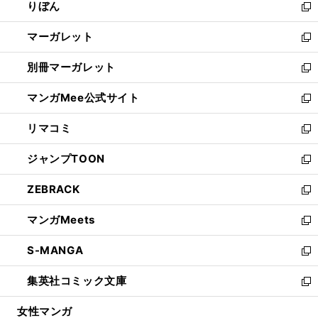
りぼん
く
で
ド
ィ
新
開
ウ
ン
し
マーガレット
く
で
ド
い
新
開
ウ
ウ
し
別冊マーガレット
く
で
ィ
い
新
開
ン
ウ
し
マンガMee公式サイト
く
ド
ィ
い
新
ウ
ン
ウ
し
リマコミ
で
ド
ィ
い
新
開
ウ
ン
ウ
し
ジャンプTOON
く
で
ド
ィ
い
新
開
ウ
ン
ウ
し
ZEBRACK
く
で
ド
ィ
い
新
開
ウ
ン
ウ
し
マンガMeets
く
で
ド
ィ
い
新
開
ウ
ン
ウ
し
S-MANGA
く
で
ド
ィ
い
新
開
ウ
ン
ウ
し
集英社コミック文庫
く
で
ド
ィ
い
新
開
ウ
ン
ウ
し
女性マンガ
く
で
ド
ィ
い