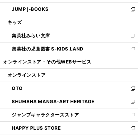
ウ
ン
ウ
し
JUMP j-BOOKS
で
ド
ィ
い
新
開
ウ
ン
ウ
し
キッズ
く
で
ド
ィ
い
開
ウ
ン
ウ
集英社みらい文庫
く
で
ド
ィ
新
開
ウ
ン
し
集英社の児童図書 S-KIDS.LAND
く
で
ド
い
新
開
ウ
ウ
し
オンラインストア・
その他WEBサービス
く
で
ィ
い
開
ン
ウ
オンラインストア
く
ド
ィ
ウ
ン
OTO
で
ド
新
開
ウ
し
SHUEISHA MANGA-ART HERITAGE
く
で
い
新
開
ウ
し
ジャンプキャラクターズストア
く
ィ
い
新
ン
ウ
し
HAPPY PLUS STORE
ド
ィ
い
新
ウ
ン
ウ
し