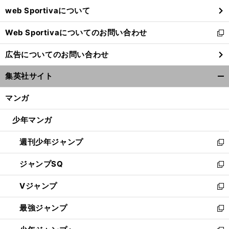
ウ
web Sportivaについて
で
開
Web Sportivaについてのお問い合わせ
く
新
し
広告についてのお問い合わせ
い
ウ
集英社サイト
ィ
開
ン
く/
マンガ
ド
閉
ウ
じ
少年マンガ
で
る
開
週刊少年ジャンプ
く
新
し
ジャンプSQ
い
新
ウ
し
Vジャンプ
ィ
い
新
ン
ウ
し
最強ジャンプ
ド
ィ
い
新
ウ
ン
ウ
し