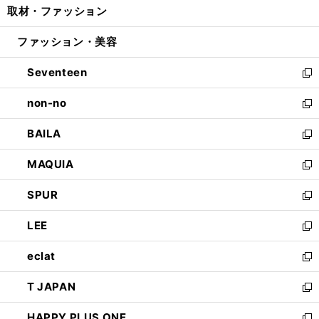
取材・ファッション
く
で
ド
ィ
い
開
ウ
ン
ウ
ファッション・美容
く
で
ド
ィ
開
ウ
ン
Seventeen
く
で
ド
新
開
ウ
し
non-no
く
で
い
新
開
ウ
し
BAILA
く
ィ
い
新
ン
ウ
し
MAQUIA
ド
ィ
い
新
ウ
ン
ウ
し
SPUR
で
ド
ィ
い
新
開
ウ
ン
ウ
し
LEE
く
で
ド
ィ
い
新
開
ウ
ン
ウ
し
eclat
く
で
ド
ィ
い
新
開
ウ
ン
ウ
し
T JAPAN
く
で
ド
ィ
い
新
開
ウ
ン
ウ
し
HAPPY PLUS ONE
く
で
ド