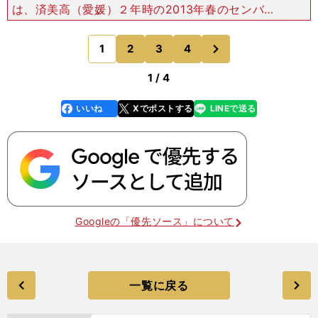
は、済美高（愛媛）２年時の2013年春のセンバツ
だった。大会前の下馬評はさして高くなかった済美
高だが、快速球右腕・安樂の力投もあって準優勝と
次
1
2
3
4
のページへ
躍進した。原動力
1 / 4
いいね
Xでポストする
LINEで送る
line
faceboo
x
k
Googleの「優先ソース」について
一覧に戻る