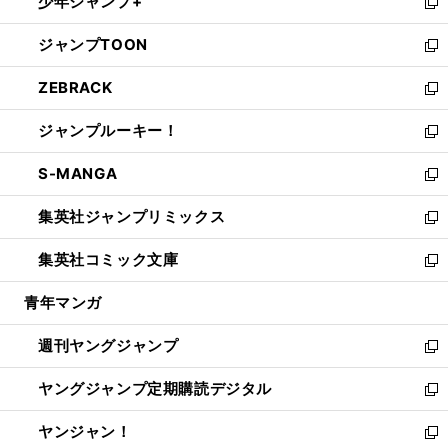
少年ジャンプ+
で
ド
ィ
い
新
開
ウ
ン
ウ
し
ジャンプTOON
く
で
ド
ィ
い
新
開
ウ
ン
ウ
し
ZEBRACK
く
で
ド
ィ
い
新
開
ウ
ン
ウ
し
ジャンプルーキー！
く
で
ド
ィ
い
新
開
ウ
ン
ウ
し
S-MANGA
く
で
ド
ィ
い
新
開
ウ
ン
ウ
し
集英社ジャンプリミックス
く
で
ド
ィ
い
新
開
ウ
ン
ウ
し
集英社コミック文庫
く
で
ド
ィ
い
新
開
ウ
ン
ウ
し
青年マンガ
く
で
ド
ィ
い
開
ウ
ン
ウ
週刊ヤングジャンプ
く
で
ド
ィ
新
開
ウ
ン
し
ヤングジャンプ定期購読デジタル
く
で
ド
い
新
開
ウ
ウ
し
ヤンジャン！
く
で
ィ
い
新