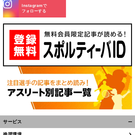
stagra
Instagramで
m
フォローする
サービス
開
く/
推奨環境