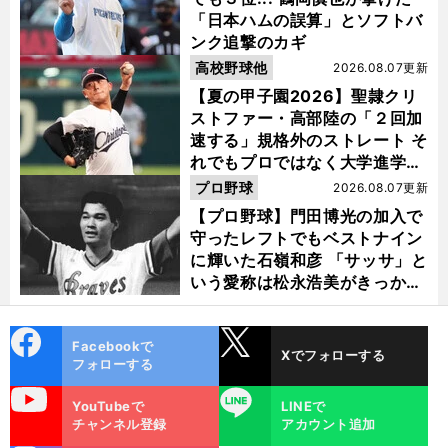
「日本ハムの誤算」とソフトバ
ンク追撃のカギ
高校野球他
2026.08.07更新
【夏の甲子園2026】聖隷クリ
ストファー・高部陸の「２回加
速する」規格外のストレート そ
れでもプロではなく大学進学を
選ぶ理由
プロ野球
2026.08.07更新
【プロ野球】門田博光の加入で
守ったレフトでもベストナイン
に輝いた石嶺和彦 「サッサ」と
いう愛称は松永浩美がきっか
け？
cebo
X
Facebookで
Xでフォローする
ok
フォローする
uTube
LINE
YouTubeで
LINEで
チャンネル登録
アカウント追加