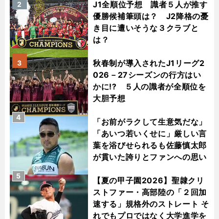
J1全順位予想 識者５人が推す
2
優勝候補筆頭は？ J2降格の憂
き目に遭いそうな３クラブと
は？
秋春制が導入されたJ1リーグ2
3
026－27シーズンの行方はい
かに!? ５人の識者が全順位を
大胆予想
4
「お前がラクして生意気だな」
「あいつ若いくせに」厳しい言
葉を浴びせられるも佐藤慎太郎
が貫いた誇りとファンへの思い
5
【夏の甲子園2026】聖隷クリ
ストファー・高部陸の「２回加
速する」規格外のストレート そ
れでもプロではなく大学進学を