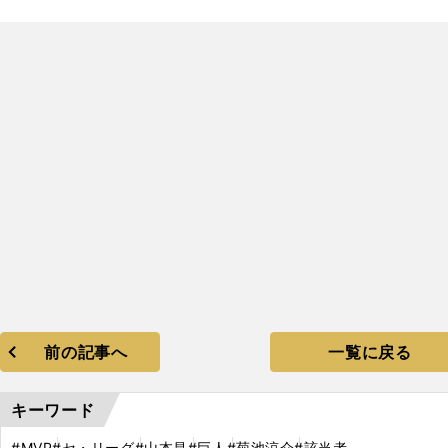
。
?
VP
前の記事へ
一覧に戻る
キーワード
#MVP
#セ・リーグ
#山本昌
#巨人
#菊池涼介
#該当者