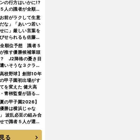
ンの行方はいかに!?
５人の識者が全順位
大胆予想
お前がラクして生意
だな」「あいつ若い
せに」厳しい言葉を
びせられるも佐藤慎
郎が貫いた誇りとフ
1全順位予想 識者５
ンへの思い
が推す優勝候補筆頭
？ J2降格の憂き目
遭いそうな３クラブ
は？
高校野球】創部10年
の甲子園初出場がす
てを変えた 健大高
・青栁監督が語る
機動破壊」はこうし
夏の甲子園2026】
生まれた
優勝は横浜じゃな
」 波乱必至の組み合
せで識者５人が選ん
優勝校はここだ！
見る