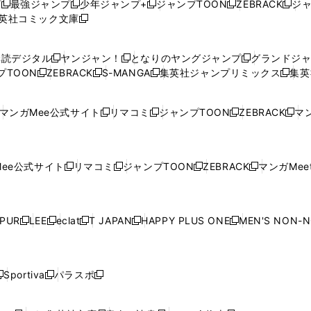
プ
最強ジャンプ
少年ジャンプ+
ジャンプTOON
ZEBRACK
ジ
新
新
新
新
新
英社コミック文庫
し
新
し
し
し
し
い
い
し
い
い
い
ウ
ウ
い
ウ
ウ
ウ
購読デジタル
ヤンジャン！
となりのヤングジャンプ
グランドジ
新
新
新
ィ
ィ
ウ
ィ
ィ
ィ
プTOON
ZEBRACK
S-MANGA
集英社ジャンプリミックス
集英
新
し
新
し
新
し
新
ン
ン
ィ
ン
ン
ン
し
い
し
い
し
い
し
ド
ド
ン
ド
ド
ド
い
ウ
い
ウ
い
ウ
い
ウ
ウ
ド
ウ
ウ
ウ
マンガMee公式サイト
リマコミ
ジャンプTOON
ZEBRACK
マン
新
新
新
新
ウ
ィ
ウ
ィ
ウ
ィ
ウ
で
で
ウ
で
で
で
し
し
し
し
し
ィ
ン
ィ
ン
ィ
ン
ィ
開
開
で
開
開
開
い
い
い
い
い
ン
ド
ン
ド
ン
ド
ン
く
く
開
く
く
く
ウ
ウ
ウ
ウ
ウ
ド
ウ
ド
ウ
ド
ウ
ド
ee公式サイト
リマコミ
ジャンプTOON
ZEBRACK
マンガMeet
く
新
新
新
新
ィ
ィ
ィ
ィ
ィ
ウ
で
ウ
で
ウ
で
ウ
し
し
し
し
ン
ン
ン
ン
ン
で
開
で
開
で
開
で
い
い
い
い
ド
ド
ド
ド
ド
開
く
開
く
開
く
開
ウ
ウ
ウ
ウ
ウ
ウ
ウ
ウ
ウ
PUR
LEE
eclat
T JAPAN
HAPPY PLUS ONE
MEN'S NON-
く
く
く
く
新
新
新
新
新
ィ
ィ
ィ
ィ
で
で
で
で
で
し
し
し
し
し
ン
ン
ン
ン
開
開
開
開
開
い
い
い
い
い
ド
ド
ド
ド
く
く
く
く
く
ウ
ウ
ウ
ウ
ウ
ウ
ウ
ウ
ウ
Sportiva
パラスポ
新
新
ィ
ィ
ィ
ィ
ィ
で
で
で
で
し
し
し
ン
ン
ン
ン
ン
開
開
開
開
い
い
い
ド
ド
ド
ド
ド