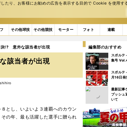
たり、お客様にお勧めの広告を表⽰する⽬的で Cookie を使⽤す
フ
その他球技
その他競技
モーター
フォト
連載
決!? 意外な該当者が出現
編集部のおすすめ
スポルテ
外な該当者が出現
集号 Vol
スポルテ
月16日発
hihiro
最新記事
プッシュ
いて
８とし、いよいよ３連覇へのカウン
、その年、最も活躍した選手に贈られ