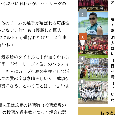
ズ
いう現状に触れたが、セ・リーグの
を
「
2
気
、他のチームの選手が選ばれる可能性
く
もいない。昨年も（優勝した巨人
浴
太
ヤクルト）が選ばれたけど、２年連
J
3
ァ
人
ないね」
は
に
最多勝のタイトルに手が届くかもし
4
と
【
率．325（リーグ２位）のバッティ
目
介、さらにカープ打線の中軸として活
べ
崎
ムでの貢献度は素晴らしいが、成績が
5
「
【
前提になる。ということは、いよいよ
て
「
い
わ
新人王は規定の得票数（投票総数の
だ
」の投票が過半数となった場合は選
もっと