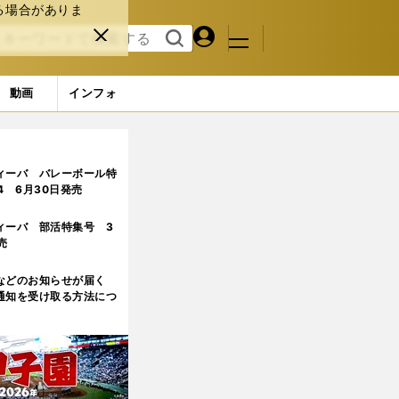
る場合がありま
マイペ
閉じ
検索
メニュ
ー
る
す
ジ
る
動画
インフォ
ィーバ バレーボール特
.4 6月30日発売
ィーバ 部活特集号 3
売
などのお知らせが届く
通知を受け取る方法につ