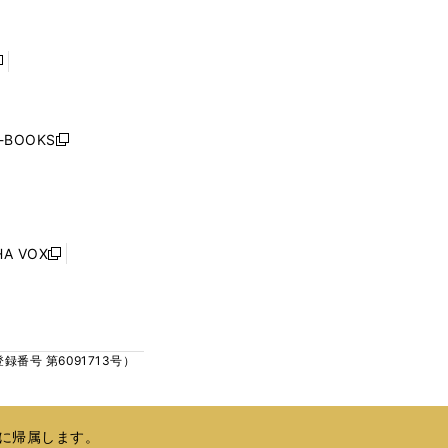
く
く
ウ
ウ
で
で
開
開
く
く
し
い
ウ
j-BOOKS
新
ィ
し
ン
い
ド
ウ
ウ
ィ
で
ン
HA VOX
開
新
ド
く
し
ウ
い
で
ウ
開
ィ
く
号 第6091713号）
ン
ド
ウ
で
に帰属します。
開