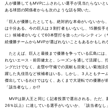
人が優勝してもMVPにふさわしい選手が見当たらないと
ある球団の関係者からも次のような話を聞いた。
「巨人が優勝したとしても、絶対的な本命がいないから
は十分ある。今の巨人は３割打者もいないし、15勝投手
に）候補者がいなくて60本塁打を放ったバレンティン（
続優勝チームからMVPが選ばれないこともあるかもしれ
たとえば、巨人と最後まで優勝を争っている広島には、
れないエース・前田健太と、シーズンを通して活躍し、打
ングだけでなく、走塁や守備での貢献も目覚しい菊池涼
躍した丸佳浩など候補者はいる。しかし、３人ともチー
傑出しているわけではなく、あくまで大逆転での優勝が
「該当者なし」か!?
MVPは新人王と同じく記者投票で選出される。ただ、
26％以上）に達している選手がいないか、「該当者なし