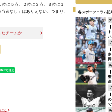
１位に５点、２位に３点、３位に１
該当者なし」はありえない。つまり、
各スポーツコラム記
プ
【
ト
したチームから
ハ
0年以降、セ・
プ
歴史の中でのべ
盤
【
多
岡
ハ
高
バ
LINEで送る
【
聖
高
る
プ
ト
【
く
の
で
い
ついて
高