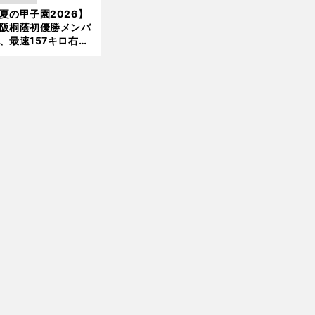
」という愛称は松永
夏の甲子園2026】
新
美がきっかけ？
阪桐蔭初優勝メンバ
、最速157キロ右
前
、平成初完封＆初本
へ
打... 指揮官たちの知
れざる現役時代