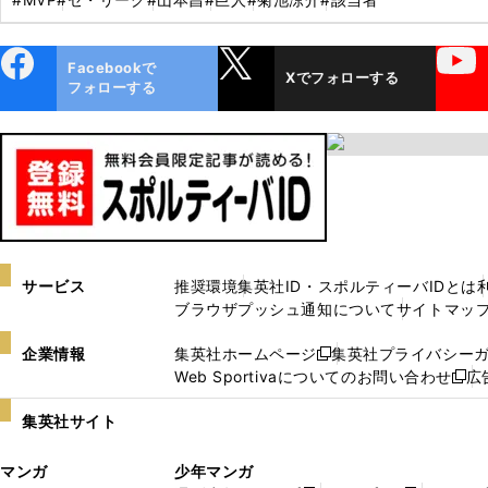
ebo
X
YouTube
Facebookで
Xでフォローする
ok
フォローする
サービス
推奨環境
集英社ID・スポルティーバIDとは
ブラウザプッシュ通知について
サイトマッ
企業情報
集英社ホームページ
集英社プライバシー
新
Web Sportivaについてのお問い合わせ
広
し
新
い
し
集英社サイト
ウ
い
ィ
ウ
マンガ
少年マンガ
ン
ィ