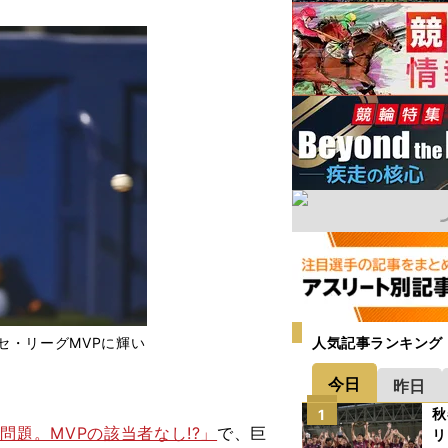
セ・リーグMVPに輝い
人気記事ランキング
今日
昨日
秋
1
問題。MVPの該当者なし!?」
で、巨
リ