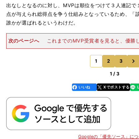
出なしとなるのに対し、MVPは順位をつけて３人連記で
点が与えられ総得点を争う仕組みとなっているため、「
誰かが選ばれるというわけだ。
次のページへ
これまでのMVP受賞者を見ると、優勝
選出されることがほとんどで、２リーグ制になった195
パ両リーグで優勝チーム以外から選出されたのは64年の
次
13人だけ（128
1
2
3
のページへ
1 / 3
いいね
Xでポストする
line
faceboo
x
k
Googleの「優先ソース」に