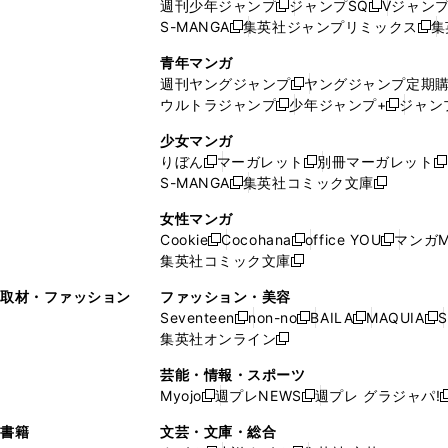
週刊少年ジャンプ
ジャンプSQ
Vジャン
ド
ン
新
新
S-MANGA
集英社ジャンプリミックス
集
ウ
ド
新
し
し
新
で
ウ
し
い
い
し
青年マンガ
開
で
い
ウ
ウ
い
週刊ヤングジャンプ
ヤングジャンプ定期
新
く
開
ウ
ィ
ィ
ウ
ウルトラジャンプ
少年ジャンプ+
ジャン
新
し
新
く
ィ
ン
ン
ィ
し
い
し
ン
ド
ド
ン
少女マンガ
い
ウ
い
ド
ウ
ウ
ド
りぼん
マーガレット
別冊マーガレット
新
新
新
ウ
ィ
ウ
ウ
で
で
ウ
S-MANGA
集英社コミック文庫
し
新
し
新
ィ
ン
ィ
で
開
開
で
い
し
い
し
ン
ド
ン
女性マンガ
開
く
く
開
ウ
い
ウ
い
ド
ウ
ド
Cookie
Cocohana
office YOU
マンガM
く
く
新
新
新
ィ
ウ
ィ
ウ
ウ
で
ウ
集英社コミック文庫
し
新
し
し
ン
ィ
ン
ィ
で
開
で
い
し
い
い
ド
ン
ド
ン
取材・ファッション
ファッション・美容
開
く
開
ウ
い
ウ
ウ
ウ
ド
ウ
ド
Seventeen
non-no
BAILA
MAQUIA
S
く
く
新
新
新
新
ィ
ウ
ィ
ィ
で
ウ
で
ウ
集英社オンライン
し
新
し
し
し
ン
ィ
ン
ン
開
で
開
で
い
し
い
い
い
ド
ン
ド
ド
芸能・情報・スポーツ
く
開
く
開
ウ
い
ウ
ウ
ウ
ウ
ド
ウ
ウ
Myojo
週プレNEWS
週プレ グラジャパ!
く
く
新
新
新
ィ
ウ
ィ
ィ
ィ
で
ウ
で
で
し
し
ン
ィ
ン
ン
ン
書籍
文芸・文庫・総合
開
で
開
開
い
い
ド
ン
ド
ド
ド