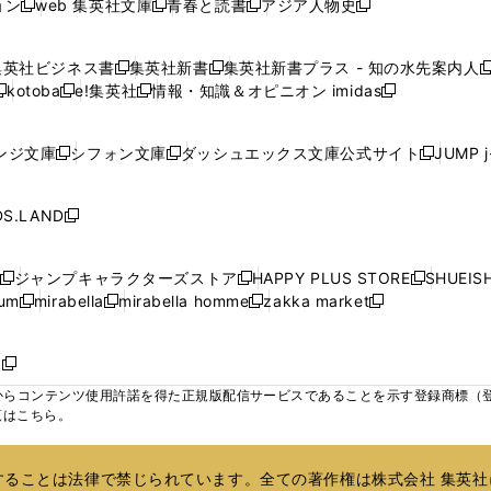
ョン
web 集英社文庫
青春と読書
アジア人物史
く
く
く
く
新
新
新
新
ウ
ウ
ウ
ウ
ウ
ウ
ウ
ウ
し
し
し
し
ィ
ィ
ィ
で
で
で
で
で
い
い
い
い
ン
ン
ン
集英社ビジネス書
集英社新書
集英社新書プラス - 知の水先案内人
開
開
開
開
開
新
新
新
ウ
ウ
ウ
ウ
ド
ド
ド
kotoba
e!集英社
情報・知識＆オピニオン imidas
く
く
く
く
く
新
し
新
し
新
ィ
ィ
ィ
ィ
ウ
ウ
ウ
し
し
い
し
い
し
ン
ン
ン
ン
で
で
で
い
い
ウ
い
ウ
い
ド
ド
ド
ド
ンジ文庫
シフォン文庫
ダッシュエックス文庫公式サイト
JUMP 
開
開
開
新
新
新
ウ
ウ
ィ
ウ
ィ
ウ
ウ
ウ
ウ
ウ
く
く
く
し
し
し
ィ
ィ
ン
ィ
ン
ィ
で
で
で
で
い
い
い
ン
ン
ド
ン
ド
ン
S.LAND
開
開
開
開
新
ウ
ウ
ウ
ド
ド
ウ
ド
ウ
ド
く
く
く
く
し
ィ
ィ
ィ
ウ
ウ
で
ウ
で
ウ
い
ン
ン
ン
ジャンプキャラクターズストア
HAPPY PLUS STORE
SHUEIS
で
で
開
で
開
で
新
新
新
ウ
ド
ド
ド
ium
mirabella
mirabella homme
zakka market
開
開
く
開
く
開
し
新
新
新
し
新
し
ィ
ウ
ウ
ウ
く
く
く
く
い
し
し
い
し
し
い
ン
で
で
で
ウ
い
い
ウ
い
い
ウ
ド
ボ
開
開
開
新
ィ
ウ
ウ
ィ
ウ
ウ
ィ
ウ
く
く
く
し
らコンテンツ使用許諾を得た正規版配信サービスであることを示す登録商標（登録番
ン
ィ
ィ
ン
ィ
ィ
ン
で
い
覧はこちら。
ド
ン
ン
ド
ン
ン
ド
開
ウ
ウ
ド
ド
ウ
ド
ド
ウ
く
ィ
で
ウ
ウ
で
ウ
ウ
で
ることは法律で禁じられています。全ての著作権は株式会社 集英社
ン
開
で
で
開
で
で
開