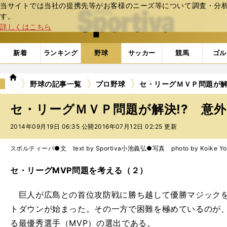
当サイトでは当社の提携先等がお客様のニーズ等について調査・分析し
web Sportiva (webスポルティーバ)
す。
詳しくはこちら
新着
ランキング
野球
サッカー
競馬
ゴル
we
野球の記事一覧
プロ野球
セ・リーグＭＶＰ問題が解
b
ス
セ・リーグＭＶＰ問題が解決!? 意
ポ
ル
2014年09月19日 06:35 公開
2016年07月12日 02:25 更新
テ
ィ
スポルティーバ●文 text by Sportiva
小池義弘●写真 photo by Koike Yos
ー
バ
セ・リーグMVP問題を考える（２）
巨人が広島との首位攻防戦に勝ち越して優勝マジックを
トダウンが始まった。その一方で困難を極めているのが
る最優秀選手（MVP）の選出である。