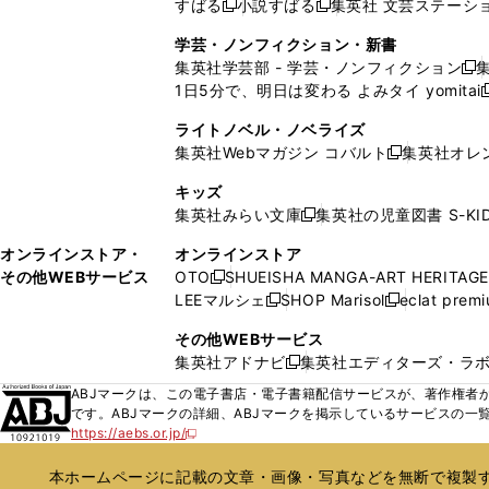
すばる
小説すばる
集英社 文芸ステーシ
く
開
く
く
新
新
ウ
ウ
ウ
ド
ウ
ウ
ウ
く
し
し
ィ
ィ
学芸・ノンフィクション・新書
で
ウ
で
で
で
い
い
ン
ン
集英社学芸部 - 学芸・ノンフィクション
開
で
開
開
開
新
ウ
ウ
ド
ド
1日5分で、明日は変わる よみタイ yomitai
く
開
く
く
く
し
新
ィ
ィ
ウ
ウ
く
い
ン
ン
ライトノベル・ノベライズ
で
で
ウ
ド
ド
集英社Webマガジン コバルト
集英社オレ
開
開
新
ィ
ウ
ウ
く
く
し
ン
キッズ
で
で
い
ド
集英社みらい文庫
集英社の児童図書 S-KID
開
開
新
ウ
ウ
く
く
し
ィ
オンラインストア・
オンラインストア
で
い
ン
その他WEBサービス
OTO
SHUEISHA MANGA-ART HERITAGE
開
新
ウ
ド
LEEマルシェ
SHOP Marisol
eclat prem
く
し
新
新
ィ
ウ
い
し
し
ン
その他WEBサービス
で
ウ
い
い
ド
集英社アドナビ
集英社エディターズ・ラ
開
新
ィ
ウ
ウ
ウ
く
し
ABJマークは、この電子書店・電子書籍配信サービスが、著作権者か
ン
ィ
ィ
で
い
です。ABJマークの詳細、ABJマークを掲示しているサービスの一
ド
ン
ン
開
https://aebs.or.jp/
ウ
新
ウ
ド
ド
く
し
ィ
で
ウ
ウ
い
本ホームページに記載の文章・画像・写真などを無断で複製す
ン
開
で
で
ウ