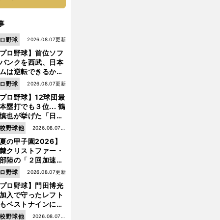
事
ロ野球
2026.08.07更新
プロ野球】首位ソフ
バンクを西武、日本
ムは逆転できるか？
鶴岡慎也が挙げる終
ロ野球
2026.08.07更新
戦のキーマン３人
プロ野球】12球団最
本塁打でも３位... 鶴
慎也が挙げた「日本
ムの誤算」とソフト
校野球他
2026.08.07更
ンク追撃のカギ
夏の甲子園2026】
新
隷クリストファー・
部陸の「２回加速す
」規格外のストレー
ロ野球
2026.08.07更新
 それでもプロではな
プロ野球】門田博光
大学進学を選ぶ理由
加入で守ったレフト
もベストナインに輝
た石嶺和彦 「サッ
校野球他
2026.08.07更