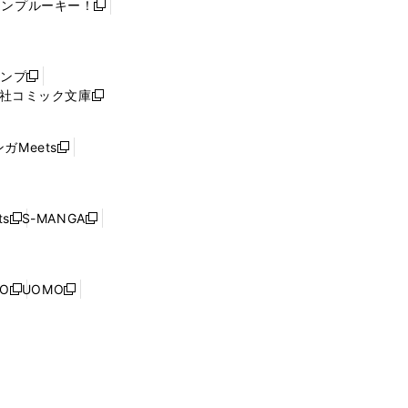
ャンプルーキー！
新
し
い
ウ
ャンプ
新
ィ
社コミック文庫
し
新
ン
い
し
ド
ウ
い
ウ
ガMeets
新
ィ
ウ
で
し
ン
ィ
開
い
ド
ン
く
ウ
ウ
ド
s
S-MANGA
新
新
ィ
で
ウ
し
し
ン
開
で
い
い
ド
く
開
ウ
ウ
ウ
NO
UOMO
く
新
新
ィ
ィ
で
し
し
ン
ン
開
い
い
ド
ド
く
ウ
ウ
ウ
ウ
ィ
ィ
で
で
ン
ン
開
開
ド
ド