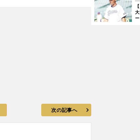
サ
【
浩
大
ー
腕
塁
ら
次の記事へ