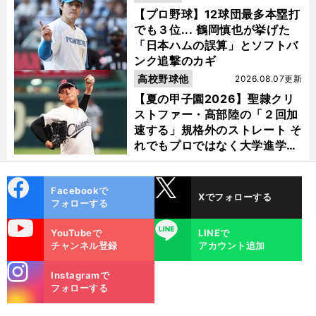
【プロ野球】12球団最多本塁打
でも３位... 鶴岡慎也が挙げた
「日本ハムの誤算」とソフトバ
ンク追撃のカギ
高校野球他
2026.08.07更新
【夏の甲子園2026】聖隷クリ
ストファー・高部陸の「２回加
速する」規格外のストレート そ
れでもプロではなく大学進学を
選ぶ理由
cebo
X
Facebookで
Xでフォローする
ok
フォローする
uTube
LINE
YouTubeで
LINEで
チャンネル登録
アカウント追加
stagra
Instagramで
m
フォローする