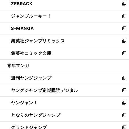
ZEBRACK
く
で
ド
ィ
い
新
開
ウ
ン
ウ
し
ジャンプルーキー！
く
で
ド
ィ
い
新
開
ウ
ン
ウ
し
S-MANGA
く
で
ド
ィ
い
新
開
ウ
ン
ウ
し
集英社ジャンプリミックス
く
で
ド
ィ
い
新
開
ウ
ン
ウ
し
集英社コミック文庫
く
で
ド
ィ
い
新
開
ウ
ン
ウ
し
青年マンガ
く
で
ド
ィ
い
開
ウ
ン
ウ
週刊ヤングジャンプ
く
で
ド
ィ
新
開
ウ
ン
し
ヤングジャンプ定期購読デジタル
く
で
ド
い
新
開
ウ
ウ
し
ヤンジャン！
く
で
ィ
い
新
開
ン
ウ
し
となりのヤングジャンプ
く
ド
ィ
い
新
ウ
ン
ウ
し
グランドジャンプ
で
ド
ィ
い
新