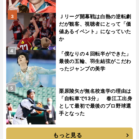
Ｊリーグ開幕戦は白熱の逆転劇
3
だが観客、視聴者にとって「価
値あるイベント」になっていた
か
4
「僕なりの４回転半ができた」
最後の五輪、羽生結弦がこだわ
ったジャンプの美学
5
栗原陵矢が無名校進学の理由は
「自転車で13分」 春江工出身
として最初で最後のプロ野球選
手となった
もっと見る