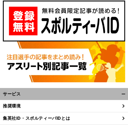
サービス
開
く/
推奨環境
閉
じ
集英社ID・スポルティーバIDとは
る