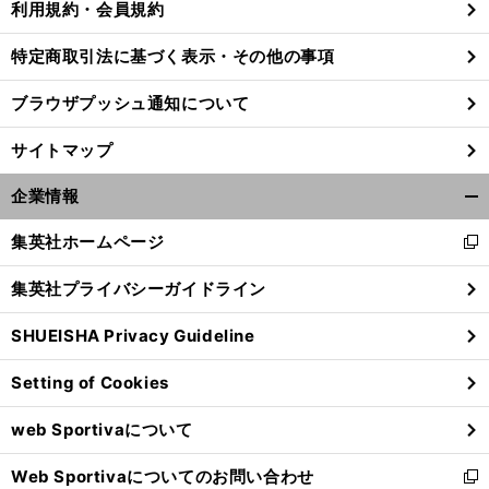
利用規約・会員規約
特定商取引法に基づく表示・その他の事項
ブラウザプッシュ通知について
サイトマップ
企業情報
開
く/
集英社ホームページ
新
閉
し
じ
集英社プライバシーガイドライン
い
る
ウ
SHUEISHA Privacy Guideline
ィ
前
へ
ン
Setting of Cookies
ド
ウ
web Sportivaについて
で
開
Web Sportivaについてのお問い合わせ
く
新