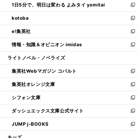
1日5分で、明日は変わる よみタイ yomitai
で
ド
ィ
い
新
開
ウ
ン
ウ
し
kotoba
く
で
ド
ィ
い
新
開
ウ
ン
ウ
し
e!集英社
く
で
ド
ィ
い
新
開
ウ
ン
ウ
し
情報・知識＆オピニオン imidas
く
で
ド
ィ
い
新
開
ウ
ン
ウ
し
ライトノベル・ノベライズ
く
で
ド
ィ
い
開
ウ
ン
ウ
集英社Webマガジン コバルト
く
で
ド
ィ
新
開
ウ
ン
し
集英社オレンジ文庫
く
で
ド
い
新
開
ウ
ウ
し
シフォン文庫
く
で
ィ
い
新
開
ン
ウ
し
ダッシュエックス文庫公式サイト
く
ド
ィ
い
新
ウ
ン
ウ
し
JUMP j-BOOKS
で
ド
ィ
い
新
開
ウ
ン
ウ
し
キッズ
く
で
ド
ィ