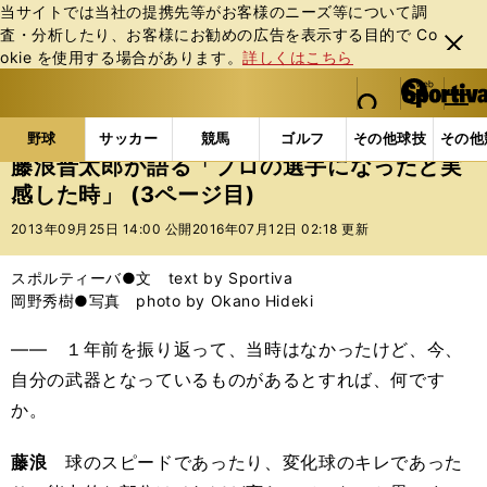
当サイトでは当社の提携先等がお客様のニーズ等について調
査・分析したり、お客様にお勧めの広告を表⽰する⽬的で Co
閉じ
okie を使⽤する場合があります。
詳しくはこちら
る
マイペ
web Sportiva (webスポルティーバ)
検索
メニュ
we
ー
野球の記事一覧
プロ野球
藤浪晋太郎が語る「プロ
b
ジ
野球
サッカー
競馬
ゴルフ
その他球技
その他
ス
藤浪晋太郎が語る「プロの選手になったと実
ポ
感した時」 (3ページ目)
ル
テ
2013年09月25日 14:00 公開
2016年07月12日 02:18 更新
ィ
ー
スポルティーバ●文 text by Sportiva
バ
岡野秀樹●写真 photo by Okano Hideki
―― １年前を振り返って、当時はなかったけど、今、
自分の武器となっているものがあるとすれば、何です
か。
藤浪
球のスピードであったり、変化球のキレであった