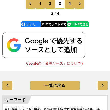
んど休みがなかったですから。―― 休みの日はど
次
1
2
3
4
のページへ
のページへ
う過ごさ
前
3 / 4
いいね
Xでポストする
LINEで送る
line
faceboo
x
k
Googleの「優先ソース」について
一覧に戻る
キーワード
#10勝
#ドラフト1位
#江夏豊
#藤浪晋太郎
#阪神
#高卒ルーキー