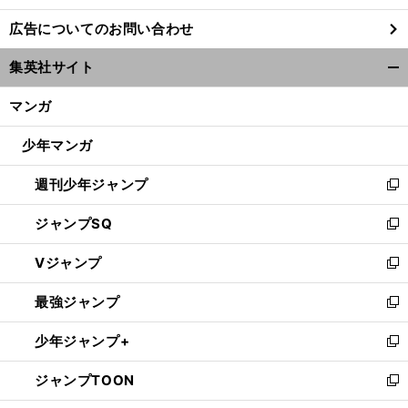
し
広告についてのお問い合わせ
い
ウ
集英社サイト
ィ
開
ン
く/
マンガ
ド
閉
ウ
じ
少年マンガ
で
る
開
週刊少年ジャンプ
く
新
し
ジャンプSQ
い
新
ウ
し
Vジャンプ
ィ
い
新
ン
ウ
し
最強ジャンプ
ド
ィ
い
新
ウ
ン
ウ
し
少年ジャンプ+
で
ド
ィ
い
新
開
ウ
ン
ウ
し
ジャンプTOON
く
で
ド
ィ
い
新
開
ウ
ン
ウ
し