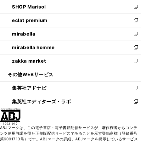
ウ
ン
ウ
し
SHOP Marisol
く
で
ド
ィ
い
新
開
ウ
ン
ウ
し
eclat premium
く
で
ド
ィ
い
新
開
ウ
ン
ウ
し
mirabella
く
で
ド
ィ
い
新
開
ウ
ン
ウ
し
mirabella homme
く
で
ド
ィ
い
新
開
ウ
ン
ウ
し
zakka market
く
で
ド
ィ
い
新
開
ウ
ン
ウ
し
その他WEBサービス
く
で
ド
ィ
い
開
ウ
ン
ウ
集英社アドナビ
く
で
ド
ィ
新
開
ウ
ン
し
集英社エディターズ・ラボ
く
で
ド
い
新
開
ウ
ウ
し
く
で
ィ
い
開
ン
ウ
ABJマークは、この電子書店・電子書籍配信サービスが、著作権者からコンテ
く
ド
ィ
ンツ使用許諾を得た正規版配信サービスであることを示す登録商標（登録番号
ウ
ン
第6091713号）です。ABJマークの詳細、ABJマークを掲示しているサービス