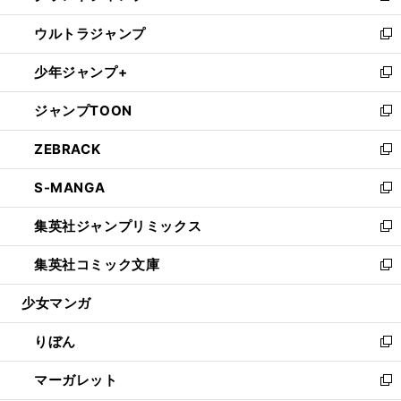
開
ウ
ン
ウ
し
ウルトラジャンプ
く
で
ド
ィ
い
新
開
ウ
ン
ウ
し
少年ジャンプ+
く
で
ド
ィ
い
新
開
ウ
ン
ウ
し
ジャンプTOON
く
で
ド
ィ
い
新
開
ウ
ン
ウ
し
ZEBRACK
く
で
ド
ィ
い
新
開
ウ
ン
ウ
し
S-MANGA
く
で
ド
ィ
い
新
開
ウ
ン
ウ
し
集英社ジャンプリミックス
く
で
ド
ィ
い
新
開
ウ
ン
ウ
し
集英社コミック文庫
く
で
ド
ィ
い
新
開
ウ
ン
ウ
し
少女マンガ
く
で
ド
ィ
い
開
ウ
ン
ウ
りぼん
く
で
ド
ィ
新
開
ウ
ン
し
マーガレット
く
で
ド
い
新
開
ウ