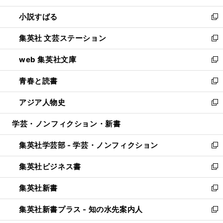
開
ウ
し
小説すばる
く
で
い
新
開
ウ
し
集英社 文芸ステーション
く
ィ
い
新
ン
ウ
し
web 集英社文庫
ド
ィ
い
新
ウ
ン
ウ
し
青春と読書
で
ド
ィ
い
新
開
ウ
ン
ウ
し
アジア人物史
く
で
ド
ィ
い
新
開
ウ
ン
ウ
し
学芸・ノンフィクション・新書
く
で
ド
ィ
い
開
ウ
ン
ウ
集英社学芸部 - 学芸・ノンフィクション
く
で
ド
ィ
新
開
ウ
ン
し
集英社ビジネス書
く
で
ド
い
新
開
ウ
ウ
し
集英社新書
く
で
ィ
い
新
開
ン
ウ
し
集英社新書プラス - 知の水先案内人
く
ド
ィ
い
新
ウ
ン
ウ
し