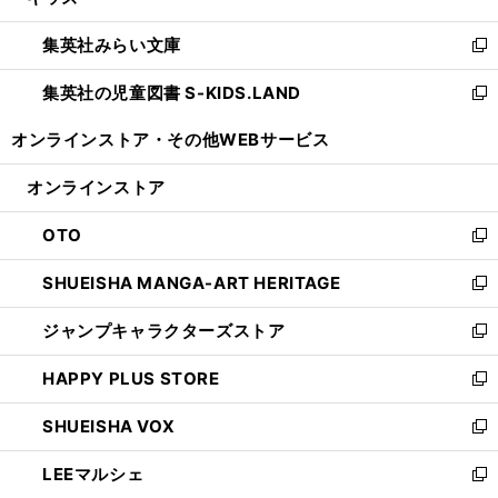
い
開
ウ
ン
ウ
集英社みらい文庫
く
で
ド
ィ
新
開
ウ
ン
し
集英社の児童図書 S-KIDS.LAND
く
で
ド
い
新
開
ウ
ウ
し
オンラインストア・
その他WEBサービス
く
で
ィ
い
開
ン
ウ
オンラインストア
く
ド
ィ
ウ
ン
OTO
で
ド
新
開
ウ
し
SHUEISHA MANGA-ART HERITAGE
く
で
い
新
開
ウ
し
ジャンプキャラクターズストア
く
ィ
い
新
ン
ウ
し
HAPPY PLUS STORE
ド
ィ
い
新
ウ
ン
ウ
し
SHUEISHA VOX
で
ド
ィ
い
新
開
ウ
ン
ウ
し
LEEマルシェ
く
で
ド
ィ
い
新
開