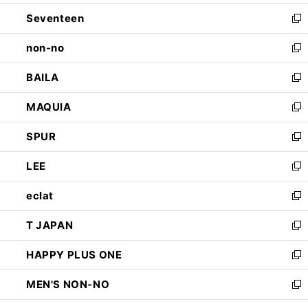
開
ウ
ン
Seventeen
く
で
ド
新
開
ウ
し
non-no
く
で
い
新
開
ウ
し
BAILA
く
ィ
い
新
ン
ウ
し
MAQUIA
ド
ィ
い
新
ウ
ン
ウ
し
SPUR
で
ド
ィ
い
新
開
ウ
ン
ウ
し
LEE
く
で
ド
ィ
い
新
開
ウ
ン
ウ
し
eclat
く
で
ド
ィ
い
新
開
ウ
ン
ウ
し
T JAPAN
く
で
ド
ィ
い
新
開
ウ
ン
ウ
し
HAPPY PLUS ONE
く
で
ド
ィ
い
新
開
ウ
ン
ウ
し
MEN'S NON-NO
く
で
ド
ィ
い
新
開
ウ
ン
ウ
し