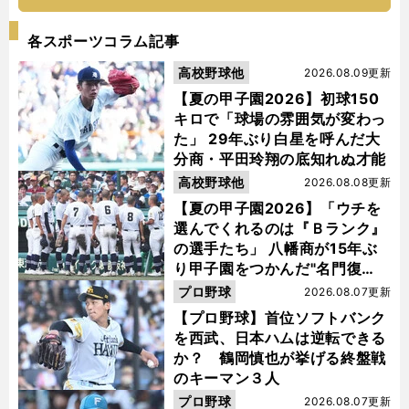
各スポーツコラム記事
高校野球他
2026.08.09更新
【夏の甲子園2026】初球150
キロで「球場の雰囲気が変わっ
た」 29年ぶり白星を呼んだ大
分商・平田玲翔の底知れぬ才能
高校野球他
2026.08.08更新
【夏の甲子園2026】「ウチを
選んでくれるのは『Ｂランク』
の選手たち」 八幡商が15年ぶ
り甲子園をつかんだ"名門復
活"の舞台裏
プロ野球
2026.08.07更新
【プロ野球】首位ソフトバンク
を西武、日本ハムは逆転できる
か？ 鶴岡慎也が挙げる終盤戦
のキーマン３人
プロ野球
2026.08.07更新