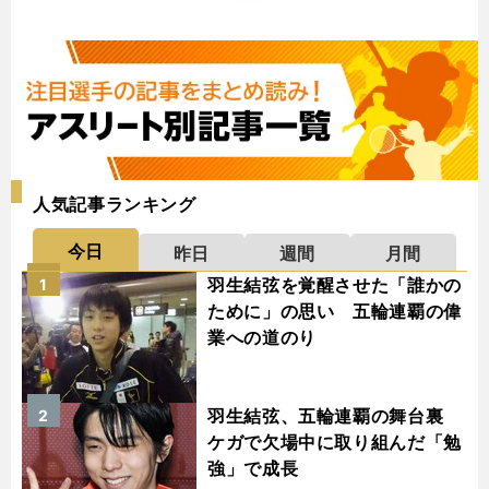
人気記事ランキング
今日
昨日
週間
月間
羽生結弦を覚醒させた「誰かの
1
ために」の思い 五輪連覇の偉
業への道のり
羽生結弦、五輪連覇の舞台裏
2
ケガで欠場中に取り組んだ「勉
強」で成長