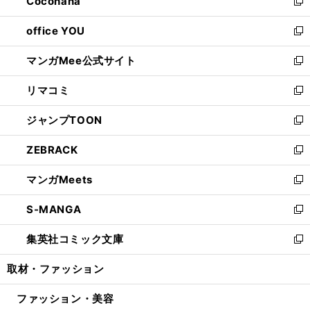
Cocohana
く
で
ド
い
新
開
ウ
ウ
し
office YOU
く
で
ィ
い
新
開
ン
ウ
し
マンガMee公式サイト
く
ド
ィ
い
新
ウ
ン
ウ
し
リマコミ
で
ド
ィ
い
新
開
ウ
ン
ウ
し
ジャンプTOON
く
で
ド
ィ
い
新
開
ウ
ン
ウ
し
ZEBRACK
く
で
ド
ィ
い
新
開
ウ
ン
ウ
し
マンガMeets
く
で
ド
ィ
い
新
開
ウ
ン
ウ
し
S-MANGA
く
で
ド
ィ
い
新
開
ウ
ン
ウ
し
集英社コミック文庫
く
で
ド
ィ
い
新
開
ウ
ン
ウ
し
取材・ファッション
く
で
ド
ィ
い
開
ウ
ン
ウ
ファッション・美容
く
で
ド
ィ