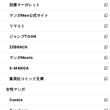
ウ
し
別冊マーガレット
く
で
ィ
い
新
開
ン
ウ
し
マンガMee公式サイト
く
ド
ィ
い
新
ウ
ン
ウ
し
リマコミ
で
ド
ィ
い
新
開
ウ
ン
ウ
し
ジャンプTOON
く
で
ド
ィ
い
新
開
ウ
ン
ウ
し
ZEBRACK
く
で
ド
ィ
い
新
開
ウ
ン
ウ
し
マンガMeets
く
で
ド
ィ
い
新
開
ウ
ン
ウ
し
S-MANGA
く
で
ド
ィ
い
新
開
ウ
ン
ウ
し
集英社コミック文庫
く
で
ド
ィ
い
新
開
ウ
ン
ウ
し
女性マンガ
く
で
ド
ィ
い
開
ウ
ン
ウ
Cookie
く
で
ド
ィ
新
開
ウ
ン
し