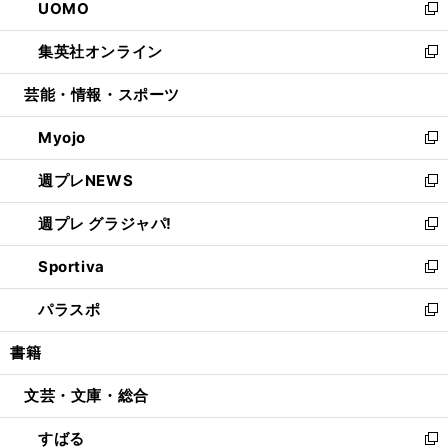
UOMO
く
で
ド
ィ
い
新
開
ウ
ン
ウ
し
集英社オンライン
く
で
ド
ィ
い
新
開
ウ
ン
ウ
し
芸能・情報・スポーツ
く
で
ド
ィ
い
開
ウ
ン
ウ
Myojo
く
で
ド
ィ
新
開
ウ
ン
し
週プレNEWS
く
で
ド
い
新
開
ウ
ウ
し
週プレ グラジャパ!
く
で
ィ
い
新
開
ン
ウ
し
Sportiva
く
ド
ィ
い
新
ウ
ン
ウ
し
パラスポ
で
ド
ィ
い
新
開
ウ
ン
ウ
し
書籍
く
で
ド
ィ
い
開
ウ
ン
ウ
文芸・文庫・総合
く
で
ド
ィ
開
ウ
ン
すばる
く
で
ド
新