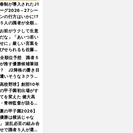
春制が導入されたJ1
ーグ2026－27シー
ンの行方はいかに!?
５人の識者が全順位
大胆予想
お前がラクして生意
だな」「あいつ若い
せに」厳しい言葉を
びせられるも佐藤慎
郎が貫いた誇りとフ
1全順位予想 識者５
ンへの思い
が推す優勝候補筆頭
？ J2降格の憂き目
遭いそうな３クラブ
は？
高校野球】創部10年
の甲子園初出場がす
てを変えた 健大高
・青栁監督が語る
機動破壊」はこうし
夏の甲子園2026】
生まれた
優勝は横浜じゃな
」 波乱必至の組み合
せで識者５人が選ん