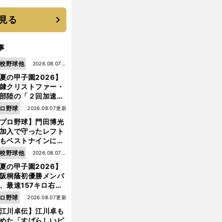
優勝校はここだ！
見る
事
校野球他
2026.08.07更
夏の甲子園2026】
新
隷クリストファー・
部陸の「２回加速す
」規格外のストレー
ロ野球
2026.08.07更新
 それでもプロではな
プロ野球】門田博光
大学進学を選ぶ理由
加入で守ったレフト
もベストナインに輝
た石嶺和彦 「サッ
校野球他
2026.08.07更
」という愛称は松永
夏の甲子園2026】
新
美がきっかけ？
阪桐蔭初優勝メンバ
、最速157キロ右
、平成初完封＆初本
ロ野球
2026.08.07更新
前
打... 指揮官たちの知
へ
江川卓伝】江川卓も
れざる現役時代
めた「すばらしいピ