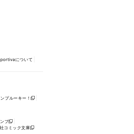
Sportivaについて
ャンプルーキー！
新
し
い
ウ
ャンプ
新
ィ
社コミック文庫
し
新
ン