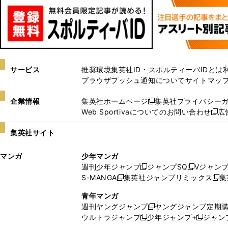
サービス
推奨環境
集英社ID・スポルティーバIDとは
ブラウザプッシュ通知について
サイトマッ
企業情報
集英社ホームページ
集英社プライバシー
新
Web Sportivaについてのお問い合わせ
広
し
新
い
し
集英社サイト
ウ
い
ィ
ウ
マンガ
少年マンガ
ン
ィ
週刊少年ジャンプ
ジャンプSQ
Vジャン
ド
ン
新
新
S-MANGA
集英社ジャンプリミックス
集
ウ
ド
新
し
し
新
で
ウ
し
い
い
し
青年マンガ
開
で
い
ウ
ウ
い
週刊ヤングジャンプ
ヤングジャンプ定期
新
く
開
ウ
ィ
ィ
ウ
ウルトラジャンプ
少年ジャンプ+
ジャン
新
し
新
く
ィ
ン
ン
ィ