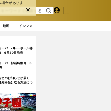
る場合がありま
マイペ
閉じ
検索
メニュ
ー
る
す
ジ
る
動画
インフォ
ィーバ バレーボール特
.4 6月30日発売
ィーバ 部活特集号 3
売
などのお知らせが届く
通知を受け取る方法につ