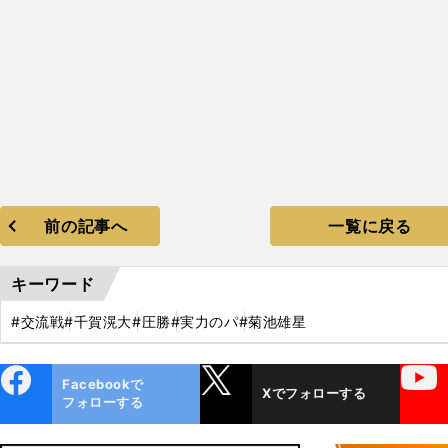
前の記事へ
一覧に戻る
キーワード
#交流戦
#千賀滉大
#圧勝
#実力のパ
#菊池雄星
ebo
X
YouTube
Facebookで
Xでフォローする
ok
フォローする