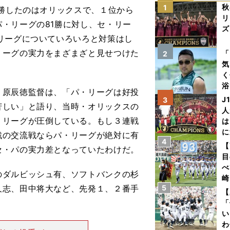
秋
1
勝したのはオリックスで、１位から
リ
・リーグの81勝に対し、セ・リー
ズ
リーグについていろいろと対策はし
を
リーグの実力をまざまざと見せつけた
「
2
気
く
浴
原辰徳監督は、「パ・リーグは好投
太
J
3
苦しい」と語り、当時・オリックスの
ァ
人
・リーグが圧倒している。もし３連戦
は
に
戦の交流戦ならパ・リーグが絶対に有
4
と
【
セ・パの実力差となっていたわけだ。
目
べ
ダルビッシュ有、ソフトバンクの杉
崎
久志、田中将大など、先発１、２番手
5
「
【
て
「
い
わ