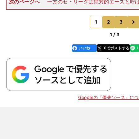
次のページへ
一方のセ・リーグは絶対的エースと呼
なく、あえて挙げるとすれば広島の前田健太ぐらい。そ
は日本代表に名を連ねるような投手ではなかった。とに
次
いて、パ・リーグがセ・リ
1
2
3
のページへ
1 / 3
いいね
Xでポストする
line
faceboo
x
k
Googleの「優先ソース」に
」
な
？