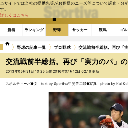
当サイトでは当社の提携先等がお客様のニーズ等について調査・分析し
web Sportiva (webスポルティーバ)
す。
詳しくはこちら
新着
ランキング
野球
サッカー
競馬
ゴル
we
野球の記事一覧
プロ野球
交流戦前半総括。再び「実
b
ス
交流戦前半総括。再び「実力のパ」の
ポ
ル
2013年05月31日 10:25 公開
2016年07月12日 02:16 更新
テ
ィ
スポルティーバ●文 text by Sportiva
甲斐啓二郎●写真 photo by Kai Keij
ー
バ