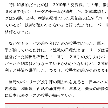
特に印象的だったのは、2010年の交流戦。この年、優
６位までをパ・リーグのチームが独占した。対戦成績もパ
グは59勝。当時、横浜の監督だった尾花高夫氏が「パ・
ているが、技術が追いつかない」と語ったように、パ・
格好となった。
なかでもセ・パの差を分けたのが投手力だった。巨人・
手が揃っているだけに、２連戦の日程だとセ・リーグは
監督だった岡田彰布氏も「１番手、２番手の投手力はパ
だったら結果はどうなっているかわからないけど、２連
利」と持論を展開した。つまり、投手力の差がそのまま
当時のパ・リーグ投手陣の顔ぶれを見ると、日本ハムの
内俊哉、和田毅、西武の涌井秀章、岸孝之、楽天の岩隈
に日本代表クラスの投手が揃っていた。