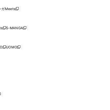
い
し
ド
ウ
い
ウ
ガMeets
新
ィ
ウ
で
し
ン
ィ
開
い
ド
ン
く
ウ
ウ
ド
s
S-MANGA
新
新
ィ
で
ウ
し
し
ン
開
で
い
い
ド
く
開
ウ
ウ
ウ
NO
UOMO
く
新
新
ィ
ィ
で
し
し
ン
ン
開
い
い
ド
ド
く
ウ
ウ
ウ
ウ
ィ
ィ
で
で
ン
ン
開
開
ド
ド
く
く
ウ
ウ
で
で
開
開
く
く
し
い