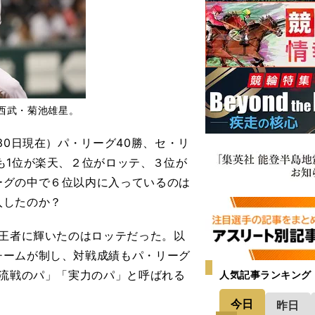
西武・菊池雄星。
30日現在）パ・リーグ40勝、セ・リ
も1位が楽天、２位がロッテ、３位が
ーグの中で６位以内に入っているのは
入したのか？
代王者に輝いたのはロッテだった。以
チームが制し、対戦成績もパ・リーグ
交流戦のパ」「実力のパ」と呼ばれる
人気記事ランキング
今日
昨日