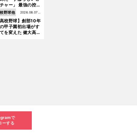
チャー」 最強の控え
手・大橋康延はいか
校野球他
2026.08.07更
して高校３年間を過
高校野球】創部10年
新
したのか
の甲子園初出場がす
てを変えた 健大高
・青栁監督が語る
機動破壊」はこうし
生まれた
agramで
ローする