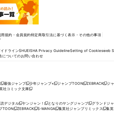
利用規約・会員規約
特定商取引法に基づく表示・その他の事項
プ
ガイドライン
SHUEISHA Privacy Guideline
Setting of Cookies
web 
告についてのお問い合わせ
プ
最強ジャンプ
少年ジャンプ+
ジャンプTOON
ZEBRACK
ジ
新
新
新
新
新
英社コミック文庫
し
新
し
し
し
し
い
い
し
い
い
い
ウ
ウ
い
ウ
ウ
ウ
購読デジタル
ヤンジャン！
となりのヤングジャンプ
グランドジ
新
新
新
ィ
ィ
ウ
ィ
ィ
ィ
プTOON
ZEBRACK
S-MANGA
集英社ジャンプリミックス
集英
新
し
新
し
新
し
新
ン
ン
ィ
ン
ン
ン