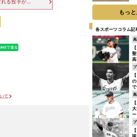
ばれる投手が少
だ
の前田も、当時
もっと
かく投手力にお
各スポーツコラム記
高
LINEで送る
【
聖
高
る
プ
ト
【
く
の
で
い
高
ついて
サ
【
浩
大
ー
腕
プ
塁
【
ら
認