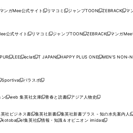
し
い
し
い
し
い
し
ド
ド
ン
ド
ド
ド
い
ウ
い
ウ
い
ウ
い
ウ
ウ
ド
ウ
ウ
ウ
マンガMee公式サイト
リマコミ
ジャンプTOON
ZEBRACK
マン
新
新
新
新
ウ
ィ
ウ
ィ
ウ
ィ
ウ
で
で
ウ
で
で
で
し
し
し
し
し
ィ
ン
ィ
ン
ィ
ン
ィ
開
開
で
開
開
開
い
い
い
い
い
ン
ド
ン
ド
ン
ド
ン
く
く
開
く
く
く
ウ
ウ
ウ
ウ
ウ
ド
ウ
ド
ウ
ド
ウ
ド
ee公式サイト
リマコミ
ジャンプTOON
ZEBRACK
マンガMeet
く
新
新
新
新
ィ
ィ
ィ
ィ
ィ
ウ
で
ウ
で
ウ
で
ウ
し
し
し
し
ン
ン
ン
ン
ン
で
開
で
開
で
開
で
い
い
い
い
ド
ド
ド
ド
ド
開
く
開
く
開
く
開
ウ
ウ
ウ
ウ
ウ
ウ
ウ
ウ
ウ
PUR
LEE
eclat
T JAPAN
HAPPY PLUS ONE
MEN'S NON-
く
く
く
く
新
新
新
新
新
ィ
ィ
ィ
ィ
で
で
で
で
で
し
し
し
し
し
ン
ン
ン
ン
開
開
開
開
開
い
い
い
い
い
ド
ド
ド
ド
く
く
く
く
く
ウ
ウ
ウ
ウ
ウ
ウ
ウ
ウ
ウ
Sportiva
パラスポ
新
新
ィ
ィ
ィ
ィ
ィ
で
で
で
で
し
し
し
ン
ン
ン
ン
ン
開
開
開
開
い
い
い
ド
ド
ド
ド
ド
ョン
web 集英社文庫
青春と読書
アジア人物史
く
く
く
く
新
新
新
新
ウ
ウ
ウ
ウ
ウ
ウ
ウ
ウ
し
し
し
し
ィ
ィ
ィ
で
で
で
で
で
い
い
い
い
ン
ン
ン
集英社ビジネス書
集英社新書
集英社新書プラス - 知の水先案内人
開
開
開
開
開
新
新
新
ウ
ウ
ウ
ウ
ド
ド
ド
kotoba
e!集英社
情報・知識＆オピニオン imidas
く
く
く
く
く
新
し
新
し
新
ィ
ィ
ィ
ィ
ウ
ウ
ウ
し
し
い
し
い
し
ン
ン
ン
ン
で
で
で