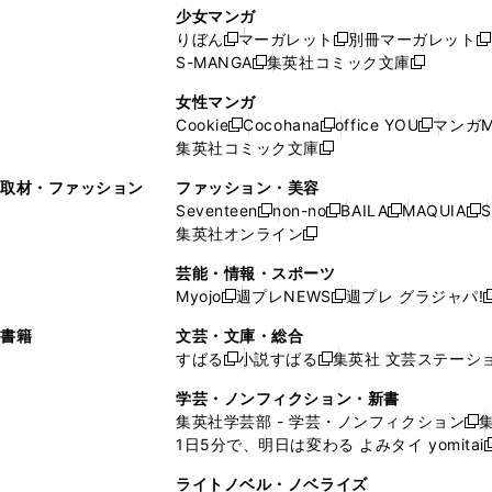
し
い
し
ン
ド
ド
ン
少女マンガ
い
ウ
い
ド
ウ
ウ
ド
りぼん
マーガレット
別冊マーガレット
新
新
新
ウ
ィ
ウ
ウ
で
で
ウ
S-MANGA
集英社コミック文庫
し
新
し
新
ィ
ン
ィ
で
開
開
で
い
し
い
し
ン
ド
ン
女性マンガ
開
く
く
開
ウ
い
ウ
い
ド
ウ
ド
Cookie
Cocohana
office YOU
マンガM
く
く
新
新
新
ィ
ウ
ィ
ウ
ウ
で
ウ
集英社コミック文庫
し
新
し
し
ン
ィ
ン
ィ
で
開
で
い
し
い
い
ド
ン
ド
ン
取材・ファッション
ファッション・美容
開
く
開
ウ
い
ウ
ウ
ウ
ド
ウ
ド
Seventeen
non-no
BAILA
MAQUIA
S
く
く
新
新
新
新
ィ
ウ
ィ
ィ
で
ウ
で
ウ
集英社オンライン
し
新
し
し
し
ン
ィ
ン
ン
開
で
開
で
い
し
い
い
い
ド
ン
ド
ド
芸能・情報・スポーツ
く
開
く
開
ウ
い
ウ
ウ
ウ
ウ
ド
ウ
ウ
Myojo
週プレNEWS
週プレ グラジャパ!
く
く
新
新
新
ィ
ウ
ィ
ィ
ィ
で
ウ
で
で
し
し
ン
ィ
ン
ン
ン
書籍
文芸・文庫・総合
開
で
開
開
い
い
ド
ン
ド
ド
ド
すばる
小説すばる
集英社 文芸ステーシ
く
開
く
く
新
新
ウ
ウ
ウ
ド
ウ
ウ
ウ
く
し
し
ィ
ィ
学芸・ノンフィクション・新書
で
ウ
で
で
で
い
い
ン
ン
集英社学芸部 - 学芸・ノンフィクション
開
で
開
開
開
新
ウ
ウ
ド
ド
1日5分で、明日は変わる よみタイ yomitai
く
開
く
く
く
し
新
ィ
ィ
ウ
ウ
く
い
ン
ン
ライトノベル・ノベライズ
で
で