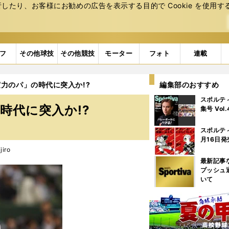
たり、お客様にお勧めの広告を表⽰する⽬的で Cookie を使⽤す
フ
その他球技
その他競技
モーター
フォト
連載
力のパ」の時代に突入か!?
編集部のおすすめ
スポルテ
時代に突入か!?
集号 Vol
スポルテ
月16日発
iro
最新記事
プッシュ
いて