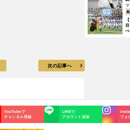
ッ
投
高
に
【
ご
目
べ
崎
「
て
次の記事へ
Instagra
LINE
YouTubeで
LINEで
Inst
m
チャンネル登録
アカウント追加
フォ