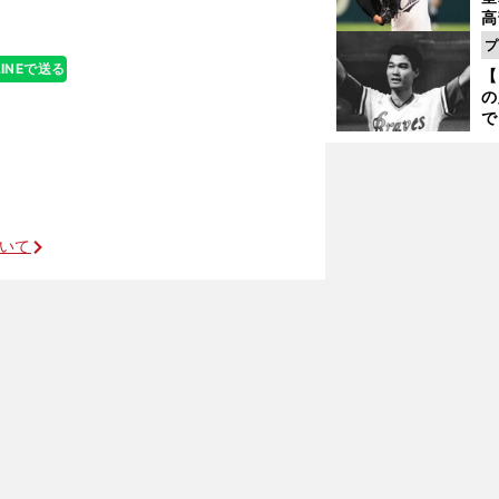
高
る
プ
ト
LINEで送る
【
く
の
で
い
？
サ
浩
ついて