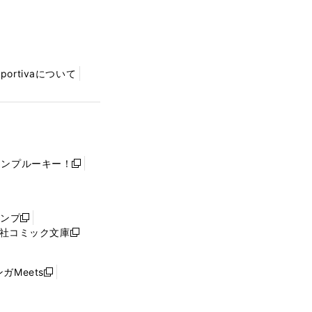
Sportivaについて
ャンプルーキー！
新
し
い
ウ
ャンプ
新
ィ
社コミック文庫
し
新
ン
い
し
ド
ウ
い
ウ
ガMeets
新
ィ
ウ
で
し
ン
ィ
開
い
ド
ン