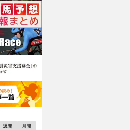
週間
月間