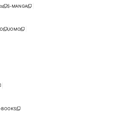
く
ウ
ウ
ド
s
S-MANGA
新
新
ィ
で
ウ
し
し
ン
開
で
い
い
ド
く
開
ウ
ウ
ウ
NO
UOMO
く
新
新
ィ
ィ
で
し
し
ン
ン
開
い
い
ド
ド
く
ウ
ウ
ウ
ウ
ィ
ィ
で
で
ン
ン
開
開
ド
ド
く
く
ウ
ウ
で
で
開
開
く
く
し
い
ウ
j-BOOKS
新
ィ
し
ン
い
ド
ウ
ウ