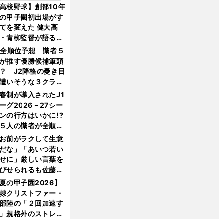
高校野球】創部10年
の甲子園初出場がす
てを変えた 健大高
・青栁監督が語る
機動破壊」はこうし
1全順位予想 識者５
生まれた
が推す優勝候補筆頭
？ J2降格の憂き目
遭いそうな３クラブ
は？
春制が導入されたJ1
ーグ2026－27シー
ンの行方はいかに!?
５人の識者が全順位
大胆予想
お前がラクして生意
だな」「あいつ若い
せに」厳しい言葉を
びせられるも佐藤慎
郎が貫いた誇りとフ
夏の甲子園2026】
ンへの思い
隷クリストファー・
部陸の「２回加速す
」規格外のストレー