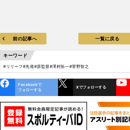
前の記事へ
一覧に戻る
キーワード
#リリーフ
#先発
#原監督
#澤村拓一
#菅野智之
ebo
X
YouTube
Facebookで
Xでフォローする
ok
フォローする