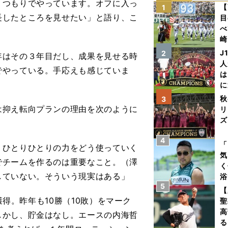
つもりでやっています。オフに入っ
【
1
長したところを見せたい」と語り、こ
目
べ
崎
「
J
2
年はその３年目だし、成果を見せる時
て
人
でやっている。手応えも感じていま
は
に
と
秋
3
抑え転向プランの理由を次のように
リ
ズ
4
を
「
、ひとりひとりの力をどう使っていく
気
でチームを作るのは重要なこと。（澤
く
していない。そういう現実はある」
浴
5
太
【
ァ
獲得。昨年も10勝（10敗）をマーク
聖
高
しかし、貯金はなし。エースの内海哲
る