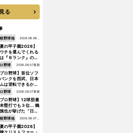
 それでもプロではな
大学進学を選ぶ理由
見る
事
校野球他
2026.08.08更
夏の甲子園2026】
新
ウチを選んでくれる
は『Ｂランク』の選
たち」 八幡商が15
ロ野球
2026.08.07更新
ぶり甲子園をつかん
プロ野球】首位ソフ
"名門復活"の舞台裏
バンクを西武、日本
ムは逆転できるか？
鶴岡慎也が挙げる終
ロ野球
2026.08.07更新
戦のキーマン３人
プロ野球】12球団最
本塁打でも３位... 鶴
慎也が挙げた「日本
ムの誤算」とソフト
校野球他
2026.08.07更
ンク追撃のカギ
夏の甲子園2026】
新
隷クリストファー・