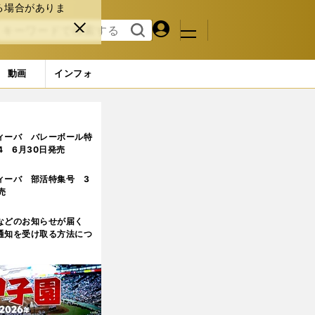
る場合がありま
マイペ
閉じ
検索
メニュ
ー
る
す
ジ
る
動画
インフォ
ィーバ バレーボール特
.4 6月30日発売
ィーバ 部活特集号 3
売
などのお知らせが届く
通知を受け取る方法につ