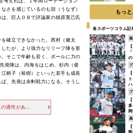
とを考えれば、１年間ローテーション
ト
りなさを感じているのも頷（うなず）
く
もっと
のは、巨人ＯＢで評論家の槙原寛己氏
各スポーツコラム記
高
ーを確立できなかった。西村（健太
【
ましたが、より強力なリリーフ陣を形
「
い。そこで年齢も若く、ボールに力の
の
手
れに先発陣は、内海をはじめ、杉内（俊
プ
年
、江柄子（裕樹）といった若手も成長
【
だ
ト
れば、先発は余剰戦力になる。そうし
ハ
プ
盤
【
多
えの適性がある
岡
躍し、今年行な
ハ
高
、抑え投手の条
バ
【
聖