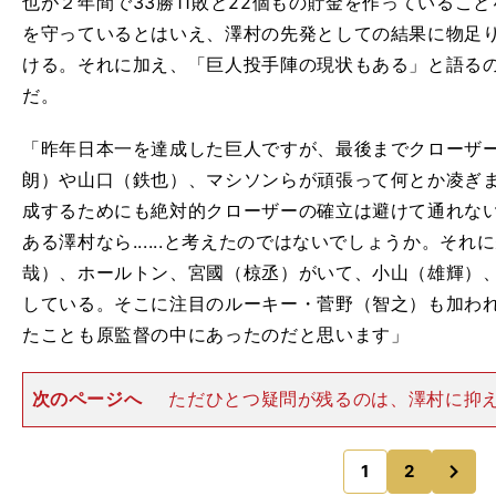
也が２年間で33勝11敗と22個もの貯金を作っているこ
を守っているとはいえ、澤村の先発としての結果に物足
ける。それに加え、「巨人投手陣の現状もある」と語る
だ。
「昨年日本一を達成した巨人ですが、最後までクローザ
朗）や山口（鉄也）、マシソンらが頑張って何とか凌ぎ
成するためにも絶対的クローザーの確立は避けて通れな
ある澤村なら......と考えたのではないでしょうか。そ
哉）、ホールトン、宮國（椋丞）がいて、小山（雄輝）
している。そこに注目のルーキー・菅野（智之）も加わ
たことも原監督の中にあったのだと思います」
次のページへ
ただひとつ疑問が残るのは、澤村に抑
のかどうかだ。かつて中日で絶対的クローザーとして活
われるＷＢＣ日本代表の投手コーチを務める与田剛氏は
次
件を次のように語る。
1
2
のページへ