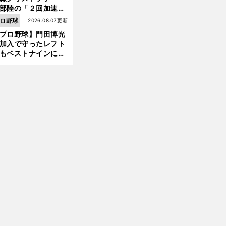
部陸の「２回加速す
」規格外のストレー
ロ野球
2026.08.07更新
 それでもプロではな
プロ野球】門田博光
大学進学を選ぶ理由
加入で守ったレフト
もベストナインに輝
た石嶺和彦 「サッ
前
」という愛称は松永
へ
美がきっかけ？