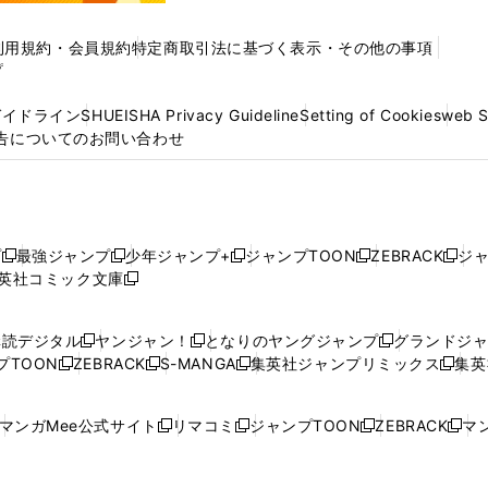
利用規約・会員規約
特定商取引法に基づく表示・その他の事項
プ
ガイドライン
SHUEISHA Privacy Guideline
Setting of Cookies
web 
告についてのお問い合わせ
プ
最強ジャンプ
少年ジャンプ+
ジャンプTOON
ZEBRACK
ジ
新
新
新
新
新
英社コミック文庫
し
新
し
し
し
し
い
い
し
い
い
い
ウ
ウ
い
ウ
ウ
ウ
購読デジタル
ヤンジャン！
となりのヤングジャンプ
グランドジ
新
新
新
ィ
ィ
ウ
ィ
ィ
ィ
プTOON
ZEBRACK
S-MANGA
集英社ジャンプリミックス
集英
新
し
新
し
新
し
新
ン
ン
ィ
ン
ン
ン
し
い
し
い
し
い
し
ド
ド
ン
ド
ド
ド
い
ウ
い
ウ
い
ウ
い
ウ
ウ
ド
ウ
ウ
ウ
マンガMee公式サイト
リマコミ
ジャンプTOON
ZEBRACK
マン
新
新
新
新
ウ
ィ
ウ
ィ
ウ
ィ
ウ
で
で
ウ
で
で
で
し
し
し
し
し
ィ
ン
ィ
ン
ィ
ン
ィ
開
開
で
開
開
開
い
い
い
い
い
ン
ド
ン
ド
ン
ド
ン