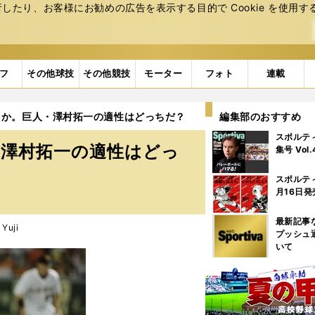
たり、お客様にお勧めの広告を表⽰する⽬的で Cookie を使⽤す
フ
その他球技
その他競技
モーター
フォト
連載
えか。巨人・澤村拓一の適性はどっちだ？
編集部のおすすめ
スポルテ
・澤村拓一の適性はどっ
集号 Vol
スポルテ
月16日発
最新記事
Yuji
プッシュ
いて