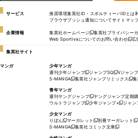
サービス
推奨環境
集英社ID・スポルティーバIDとは
ブラウザプッシュ通知について
サイトマッ
企業情報
集英社ホームページ
集英社プライバシー
新
Web Sportivaについてのお問い合わせ
広
し
新
い
し
集英社サイト
ウ
い
ィ
ウ
マンガ
少年マンガ
ン
ィ
週刊少年ジャンプ
ジャンプSQ
Vジャン
ド
ン
新
新
S-MANGA
集英社ジャンプリミックス
集
ウ
ド
新
し
し
新
で
ウ
し
い
い
し
青年マンガ
開
で
い
ウ
ウ
い
週刊ヤングジャンプ
ヤングジャンプ定期
新
く
開
ウ
ィ
ィ
ウ
ウルトラジャンプ
少年ジャンプ+
ジャン
新
し
新
く
ィ
ン
ン
ィ
し
い
し
ン
ド
ド
ン
少女マンガ
い
ウ
い
ド
ウ
ウ
ド
りぼん
マーガレット
別冊マーガレット
新
新
新
ウ
ィ
ウ
ウ
で
で
ウ
S-MANGA
集英社コミック文庫
し
新
し
新
ィ
ン
ィ
で
開
開
で
い
し
い
し
ン
ド
ン
女性マンガ