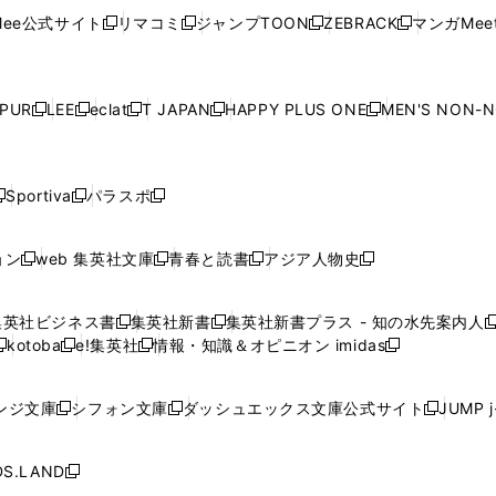
く
く
開
く
く
く
ウ
ウ
ウ
ウ
ウ
ド
ウ
ド
ウ
ド
ウ
ド
ee公式サイト
リマコミ
ジャンプTOON
ZEBRACK
マンガMeet
く
新
新
新
新
ィ
ィ
ィ
ィ
ィ
ウ
で
ウ
で
ウ
で
ウ
し
し
し
し
ン
ン
ン
ン
ン
で
開
で
開
で
開
で
い
い
い
い
ド
ド
ド
ド
ド
開
く
開
く
開
く
開
ウ
ウ
ウ
ウ
ウ
ウ
ウ
ウ
ウ
PUR
LEE
eclat
T JAPAN
HAPPY PLUS ONE
MEN'S NON-
く
く
く
く
新
新
新
新
新
ィ
ィ
ィ
ィ
で
で
で
で
で
し
し
し
し
し
ン
ン
ン
ン
開
開
開
開
開
い
い
い
い
い
ド
ド
ド
ド
く
く
く
く
く
ウ
ウ
ウ
ウ
ウ
ウ
ウ
ウ
ウ
Sportiva
パラスポ
新
新
ィ
ィ
ィ
ィ
ィ
で
で
で
で
し
し
し
ン
ン
ン
ン
ン
開
開
開
開
い
い
い
ド
ド
ド
ド
ド
ョン
web 集英社文庫
青春と読書
アジア人物史
く
く
く
く
新
新
新
新
ウ
ウ
ウ
ウ
ウ
ウ
ウ
ウ
し
し
し
し
ィ
ィ
ィ
で
で
で
で
で
い
い
い
い
ン
ン
ン
集英社ビジネス書
集英社新書
集英社新書プラス - 知の水先案内人
開
開
開
開
開
新
新
新
ウ
ウ
ウ
ウ
ド
ド
ド
kotoba
e!集英社
情報・知識＆オピニオン imidas
く
く
く
く
く
新
し
新
し
新
ィ
ィ
ィ
ィ
ウ
ウ
ウ
し
し
い
し
い
し
ン
ン
ン
ン
で
で
で
い
い
ウ
い
ウ
い
ド
ド
ド
ド
ンジ文庫
シフォン文庫
ダッシュエックス文庫公式サイト
JUMP 
開
開
開
新
新
新
ウ
ウ
ィ
ウ
ィ
ウ
ウ
ウ
ウ
ウ
く
く
く
し
し
し
ィ
ィ
ン
ィ
ン
ィ
で
で
で
で
い
い
い
ン
ン
ド
ン
ド
ン
S.LAND
開
開
開
開
新
ウ
ウ
ウ
ド
ド
ウ
ド
ウ
ド
く
く
く
く