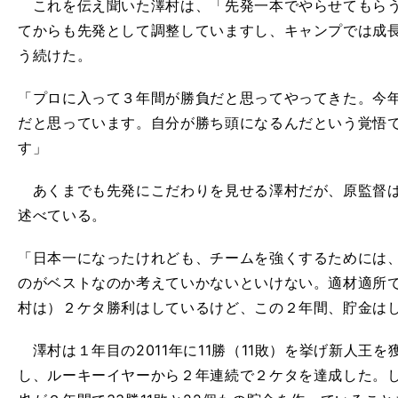
これを伝え聞いた澤村は、「先発一本でやらせてもらう
てからも先発として調整していますし、キャンプでは成
う続けた。
「プロに入って３年間が勝負だと思ってやってきた。今
だと思っています。自分が勝ち頭になるんだという覚悟
す」
あくまでも先発にこだわりを見せる澤村だが、原監督は
述べている。
「日本一になったけれども、チームを強くするためには
のがベストなのか考えていかないといけない。適材適所
村は）２ケタ勝利はしているけど、この２年間、貯金は
澤村は１年目の2011年に11勝（11敗）を挙げ新人王を
し、ルーキーイヤーから２年連続で２ケタを達成した。