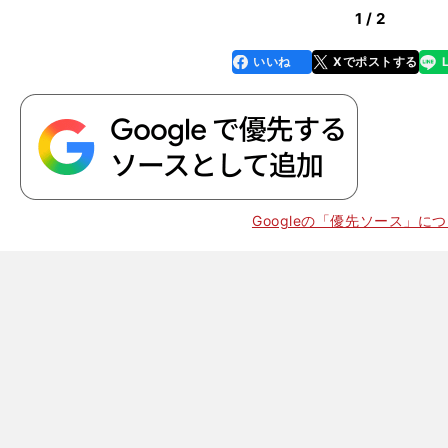
1 / 2
いいね
Xでポストする
line
faceboo
x
k
】
。
Googleの「優先ソース」に