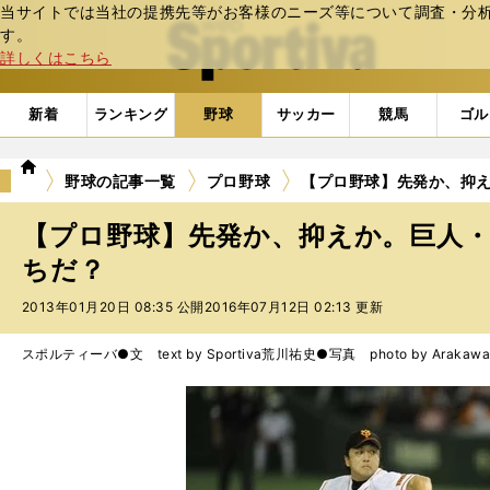
当サイトでは当社の提携先等がお客様のニーズ等について調査・分析し
web Sportiva (webスポルティーバ)
す。
詳しくはこちら
新着
ランキング
野球
サッカー
競馬
ゴル
we
野球の記事一覧
プロ野球
【プロ野球】先発か、抑
b
ス
【プロ野球】先発か、抑えか。巨人
ポ
ル
ちだ？
テ
2013年01月20日 08:35 公開
2016年07月12日 02:13 更新
ィ
ー
バ
スポルティーバ●文 text by Sportiva
荒川祐史●写真 photo by Arakawa 