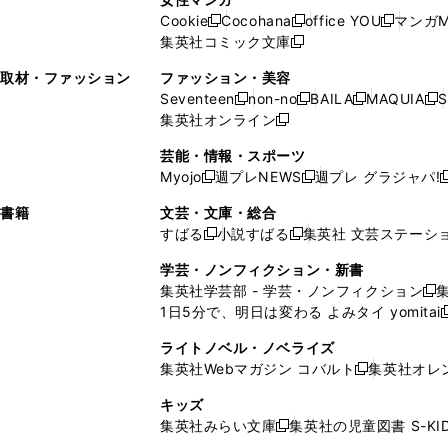
開
く
く
開
ウ
い
ウ
い
ド
ウ
ド
Cookie
Cocohana
office YOU
マンガM
く
く
新
新
新
ィ
ウ
ィ
ウ
ウ
で
ウ
集英社コミック文庫
し
新
し
し
ン
ィ
ン
ィ
で
開
で
い
し
い
い
ド
ン
ド
ン
取材・ファッション
ファッション・美容
開
く
開
ウ
い
ウ
ウ
ウ
ド
ウ
ド
Seventeen
non-no
BAILA
MAQUIA
S
く
く
新
新
新
新
ィ
ウ
ィ
ィ
で
ウ
で
ウ
集英社オンライン
し
新
し
し
し
ン
ィ
ン
ン
開
で
開
で
い
し
い
い
い
ド
ン
ド
ド
芸能・情報・スポーツ
く
開
く
開
ウ
い
ウ
ウ
ウ
ウ
ド
ウ
ウ
Myojo
週プレNEWS
週プレ グラジャパ!
く
く
新
新
新
ィ
ウ
ィ
ィ
ィ
で
ウ
で
で
し
し
ン
ィ
ン
ン
ン
書籍
文芸・文庫・総合
開
で
開
開
い
い
ド
ン
ド
ド
ド
すばる
小説すばる
集英社 文芸ステーシ
く
開
く
く
新
新
ウ
ウ
ウ
ド
ウ
ウ
ウ
く
し
し
ィ
ィ
学芸・ノンフィクション・新書
で
ウ
で
で
で
い
い
ン
ン
集英社学芸部 - 学芸・ノンフィクション
開
で
開
開
開
新
ウ
ウ
ド
ド
1日5分で、明日は変わる よみタイ yomitai
く
開
く
く
く
し
新
ィ
ィ
ウ
ウ
く
い
ン
ン
ライトノベル・ノベライズ
で
で
ウ
ド
ド
集英社Webマガジン コバルト
集英社オレ
開
開
新
ィ
ウ
ウ
く
く
し
ン
キッズ
で
で
い
ド
集英社みらい文庫
集英社の児童図書 S-KID
開
開
新
ウ
ウ
く
く