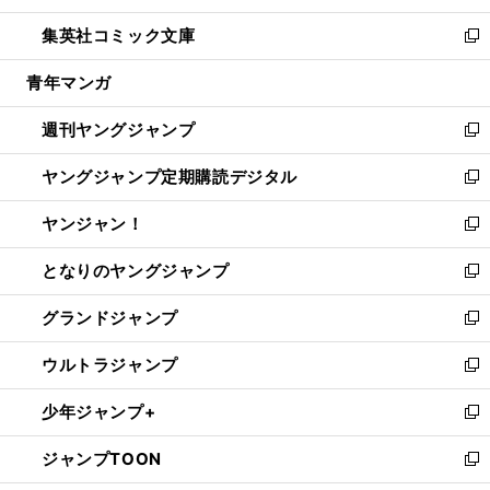
開
ウ
ン
ウ
し
集英社コミック文庫
く
で
ド
ィ
い
新
開
ウ
ン
ウ
し
青年マンガ
く
で
ド
ィ
い
開
ウ
ン
ウ
週刊ヤングジャンプ
く
で
ド
ィ
新
開
ウ
ン
し
ヤングジャンプ定期購読デジタル
く
で
ド
い
新
開
ウ
ウ
し
ヤンジャン！
く
で
ィ
い
新
開
ン
ウ
し
となりのヤングジャンプ
く
ド
ィ
い
新
ウ
ン
ウ
し
グランドジャンプ
で
ド
ィ
い
新
開
ウ
ン
ウ
し
ウルトラジャンプ
く
で
ド
ィ
い
新
開
ウ
ン
ウ
し
少年ジャンプ+
く
で
ド
ィ
い
新
開
ウ
ン
ウ
し
ジャンプTOON
く
で
ド
ィ
い
新
開
ウ
ン
ウ
し