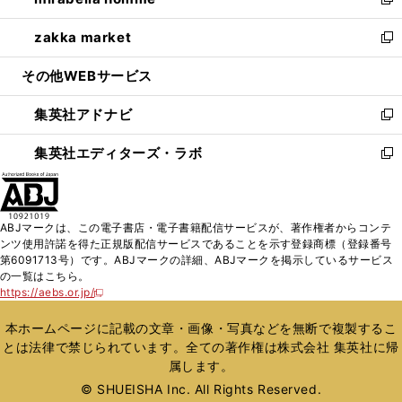
ィ
い
新
開
ウ
ン
ウ
し
zakka market
く
で
ド
ィ
い
新
開
ウ
ン
ウ
し
その他WEBサービス
く
で
ド
ィ
い
開
ウ
ン
ウ
集英社アドナビ
く
で
ド
ィ
新
開
ウ
ン
し
集英社エディターズ・ラボ
く
で
ド
い
新
開
ウ
ウ
し
く
で
ィ
い
開
ン
ウ
ABJマークは、この電子書店・電子書籍配信サービスが、著作権者からコンテ
く
ド
ィ
ンツ使用許諾を得た正規版配信サービスであることを示す登録商標（登録番号
ウ
ン
第6091713号）です。ABJマークの詳細、ABJマークを掲示しているサービス
で
ド
の一覧はこちら。
開
ウ
https://aebs.or.jp/
新
く
で
し
い
開
本ホームページに記載の文章・画像・写真などを無断で複製するこ
ウ
く
とは法律で禁じられています。全ての著作権は株式会社 集英社に帰
ィ
属します。
ン
ド
© SHUEISHA Inc. All Rights Reserved.
ウ