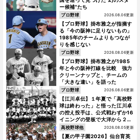
国を巡って見つけた"幻のスタ
ー候補"たち
プロ野球
2026.08.06更新
【プロ野球】掛布雅之が指摘す
る「今の阪神に足りないもの」
1985年のチームよりもつなが
りを感じない
プロ野球
2026.08.06更新
【プロ野球】掛布雅之が1985
年と今の阪神打線を比較 強力
クリーンナップと、チームの
「大きな違い」を語った
プロ野球
2026.08.06更新
【江川卓伝】１年夏で「高校野
球は終わった」と悟った江川卓
の控え投手は、公式戦わずか16
イニングの登板で大洋から２位
指名を受けた
高校野球他
2026.08.05更新
【夏の甲子園2026】仙台育英