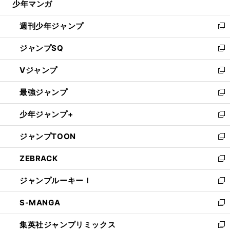
少年マンガ
で
る
開
週刊少年ジャンプ
く
新
し
ジャンプSQ
い
新
ウ
し
Vジャンプ
ィ
い
新
ン
ウ
し
最強ジャンプ
ド
ィ
い
新
ウ
ン
ウ
し
少年ジャンプ+
で
ド
ィ
い
新
開
ウ
ン
ウ
し
ジャンプTOON
く
で
ド
ィ
い
新
開
ウ
ン
ウ
し
ZEBRACK
く
で
ド
ィ
い
新
開
ウ
ン
ウ
し
ジャンプルーキー！
く
で
ド
ィ
い
新
開
ウ
ン
ウ
し
S-MANGA
く
で
ド
ィ
い
新
開
ウ
ン
ウ
し
集英社ジャンプリミックス
く
で
ド
ィ
い
新