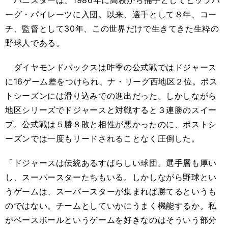
バニスターは、1986年に高校から捕手としてピッツバ
ーグ・パイレーツに入団。以来、選手として８年、コー
チ、監督として30年、この世界だけで生きてきた生粋の
野球人である。
ダイヤモンドバックスは昨季の公式戦ではドジャース
に16ゲーム差をつけられ、ナ・リーグ西地区２位。ポス
トシーズンには滑り込みでの進出だった。しかしながら
地区シリーズでドジャースと対戦すると３連勝のスイー
プ。公式戦は５勝８敗と相性が悪かったのに、ポストシ
ーズンでは一度もリードされることなく圧倒した。
「ドジャースは伝統あるすばらしい球団。選手層も厚い
し、スーパースターたちもいる。しかしながら野球とい
うゲームは、スーパースターが集まれば勝てるというも
のではない。チームとしていかにうまく機能するか。私
がベースボールというゲームを好きなのはそういう部分