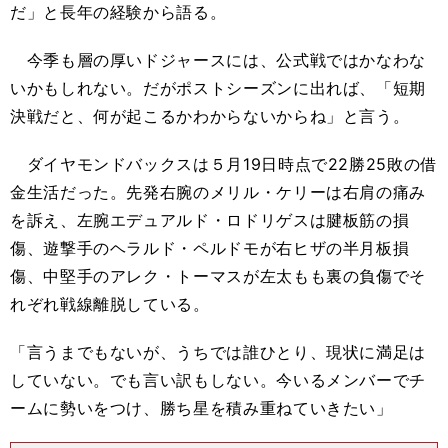
だ」と長年の経験から語る。
今季も層の厚いドジャースには、公式戦ではかなわな
いかもしれない。だがポストシーズンに出れば、「短期
決戦だと、何が起こるかわからないからね」と言う。
ダイヤモンドバックスは５月19日時点で22勝25敗の借
金生活だった。先発右腕のメリル・ケリーは右肩の痛み
を訴え、左腕エデュアルド・ロドリゲスは腱板筋の損
傷、遊撃手のヘラルド・ペルドモが右ヒザの半月板損
傷、中堅手のアレク・トーマスが左太もも裏の負傷でそ
れぞれ戦線離脱している。
「言うまでもないが、うちでは誰ひとり、現状に満足は
していない。でも言い訳もしない。今いるメンバーでチ
ームに勢いをつけ、勝ち星を積み重ねていきたい」