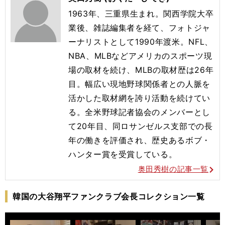
1963年、三重県生まれ。関西学院大卒
業後、雑誌編集者を経て、フォトジャ
ーナリストとして1990年渡米。NFL、
NBA、MLBなどアメリカのスポーツ現
場の取材を続け、MLBの取材歴は26年
目。幅広い現地野球関係者との人脈を
活かした取材網を誇り活動を続けてい
る。全米野球記者協会のメンバーとし
て20年目、同ロサンゼルス支部での長
年の働きを評価され、歴史あるボブ・
ハンター賞を受賞している。
奥田秀樹の記事一覧
韓国の大谷翔平ファンクラブ会長コレクション一覧