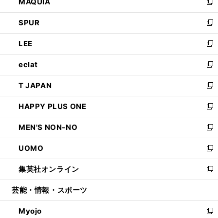
MAQUIA
ド
ィ
い
新
ウ
ン
ウ
し
SPUR
で
ド
ィ
い
新
開
ウ
ン
ウ
し
LEE
く
で
ド
ィ
い
新
開
ウ
ン
ウ
し
eclat
く
で
ド
ィ
い
新
開
ウ
ン
ウ
し
T JAPAN
く
で
ド
ィ
い
新
開
ウ
ン
ウ
し
HAPPY PLUS ONE
く
で
ド
ィ
い
新
開
ウ
ン
ウ
し
MEN'S NON-NO
く
で
ド
ィ
い
新
開
ウ
ン
ウ
し
UOMO
く
で
ド
ィ
い
新
開
ウ
ン
ウ
し
集英社オンライン
く
で
ド
ィ
い
新
開
ウ
ン
ウ
し
芸能・情報・スポーツ
く
で
ド
ィ
い
開
ウ
ン
ウ
Myojo
く
で
ド
ィ
新