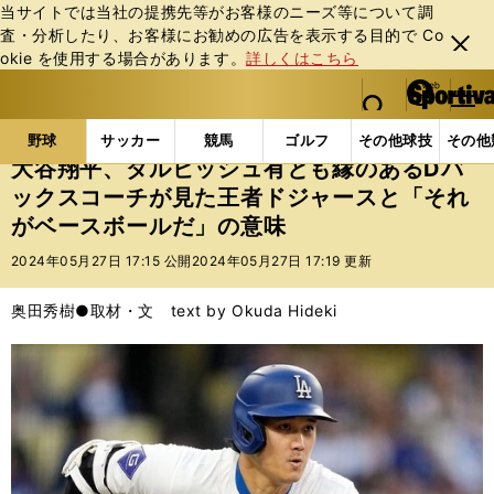
当サイトでは当社の提携先等がお客様のニーズ等について調
査・分析したり、お客様にお勧めの広告を表⽰する⽬的で Co
閉じ
okie を使⽤する場合があります。
詳しくはこちら
る
マイペ
web Sportiva (webスポルティーバ)
検索
メニュ
we
ー
野球の記事一覧
MLB
MLB
大谷翔平、ダルビッ
b
ジ
野球
サッカー
競馬
ゴルフ
その他球技
その他
ス
大谷翔平、ダルビッシュ有とも縁のあるDバ
ポ
ックスコーチが見た王者ドジャースと「それ
ル
がベースボールだ」の意味
テ
ィ
2024年05月27日 17:15 公開
2024年05月27日 17:19 更新
ー
バ
奥田秀樹●取材・文 text by Okuda Hideki