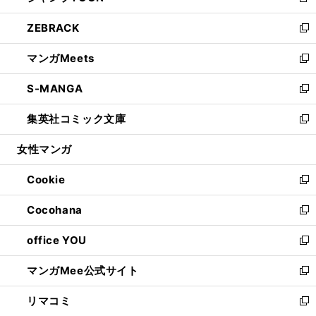
新
開
ウ
ン
ウ
し
ZEBRACK
く
で
ド
ィ
い
新
開
ウ
ン
ウ
し
マンガMeets
く
で
ド
ィ
い
新
開
ウ
ン
ウ
し
S-MANGA
く
で
ド
ィ
い
新
開
ウ
ン
ウ
し
集英社コミック文庫
く
で
ド
ィ
い
新
開
ウ
ン
ウ
し
女性マンガ
く
で
ド
ィ
い
開
ウ
ン
ウ
Cookie
く
で
ド
ィ
新
開
ウ
ン
し
Cocohana
く
で
ド
い
新
開
ウ
ウ
し
office YOU
く
で
ィ
い
新
開
ン
ウ
し
マンガMee公式サイト
く
ド
ィ
い
新
ウ
ン
ウ
し
リマコミ
で
ド
ィ
い
新
開