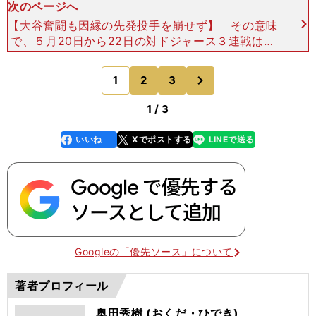
次のページへ
【大谷奮闘も因縁の先発投手を崩せず】 その意味
で、５月20日から22日の対ドジャース３連戦はと
ても重要だった。強いドジャースを敵地で倒すこと
ができれば、手ごたえを得て、上昇機運に乗れる。
次
1
2
3
のページへ
第１戦は山本
1 / 3
いいね
Xでポストする
LINEで送る
line
faceboo
x
k
Googleの「優先ソース」について
著者プロフィール
奥田秀樹 (おくだ・ひでき)