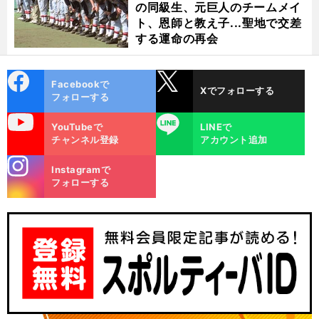
の同級生、元巨人のチームメイ
前
へ
ト、恩師と教え子...聖地で交差
する運命の再会
cebo
X
Facebookで
Xでフォローする
ok
フォローする
uTube
LINE
YouTubeで
LINEで
チャンネル登録
アカウント追加
stagra
Instagramで
m
フォローする