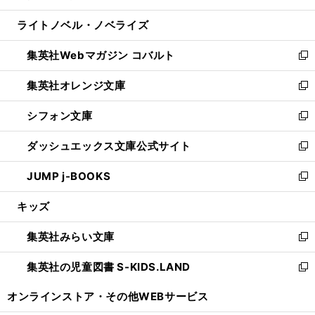
開
ウ
ン
ウ
し
ライトノベル・ノベライズ
く
で
ド
ィ
い
開
ウ
ン
ウ
集英社Webマガジン コバルト
く
で
ド
ィ
新
開
ウ
ン
し
集英社オレンジ文庫
く
で
ド
い
新
開
ウ
ウ
し
シフォン文庫
く
で
ィ
い
新
開
ン
ウ
し
ダッシュエックス文庫公式サイト
く
ド
ィ
い
新
ウ
ン
ウ
し
JUMP j-BOOKS
で
ド
ィ
い
新
開
ウ
ン
ウ
し
キッズ
く
で
ド
ィ
い
開
ウ
ン
ウ
集英社みらい文庫
く
で
ド
ィ
新
開
ウ
ン
し
集英社の児童図書 S-KIDS.LAND
く
で
ド
い
新
開
ウ
ウ
し
オンラインストア・
その他WEBサービス
く
で
ィ
い
開
ン
ウ