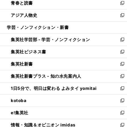
青春と読書
で
ド
ィ
い
新
開
ウ
ン
ウ
し
アジア人物史
く
で
ド
ィ
い
新
開
ウ
ン
ウ
し
学芸・ノンフィクション・新書
く
で
ド
ィ
い
開
ウ
ン
ウ
集英社学芸部 - 学芸・ノンフィクション
く
で
ド
ィ
新
開
ウ
ン
し
集英社ビジネス書
く
で
ド
い
新
開
ウ
ウ
し
集英社新書
く
で
ィ
い
新
開
ン
ウ
し
集英社新書プラス - 知の水先案内人
く
ド
ィ
い
新
ウ
ン
ウ
し
1日5分で、明日は変わる よみタイ yomitai
で
ド
ィ
い
新
開
ウ
ン
ウ
し
kotoba
く
で
ド
ィ
い
新
開
ウ
ン
ウ
し
e!集英社
く
で
ド
ィ
い
新
開
ウ
ン
ウ
し
情報・知識＆オピニオン imidas
く
で
ド
ィ
い
新