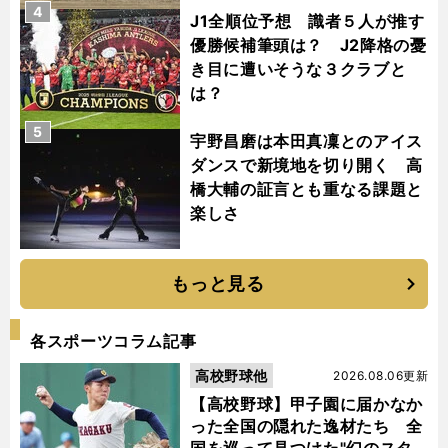
4
J1全順位予想 識者５人が推す
優勝候補筆頭は？ J2降格の憂
き目に遭いそうな３クラブと
は？
5
宇野昌磨は本田真凜とのアイス
ダンスで新境地を切り開く 高
橋大輔の証言とも重なる課題と
楽しさ
もっと見る
各スポーツコラム記事
高校野球他
2026.08.06更新
【高校野球】甲子園に届かなか
った全国の隠れた逸材たち 全