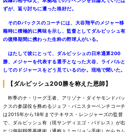
因縁の相手ゆえ、本拠地でのリベンジを目論んでいたは
ずが、返り討ちに遭った格好だ。
そのDバックスのコーチには、大谷翔平のメジャー移
籍時に積極的に興味を示し、監督としてダルビッシュ有
の復帰期間に携わった生粋の野球人がいる。
はたして彼にとって、ダルビッシュの日米通算200
勝、メジャーを代表する選手となった大谷、ライバルと
してのドジャースをどう見ているのか。現地で聞いた。
【ダルビッシュ200勝を称えた恩師】
昨季のナ・リーグ王者、アリゾナ・ダイヤモンドバッ
クスの参謀役を務めるジェフ・バニスターベンチコーチ
は2015年から18年までテキサス・レンジャーズの監督
で、ダルビッシュ有（現サンディエゴ・パドレス）が右
ヒジ側副靱帯再建術（通称トミージョン手術）からカム