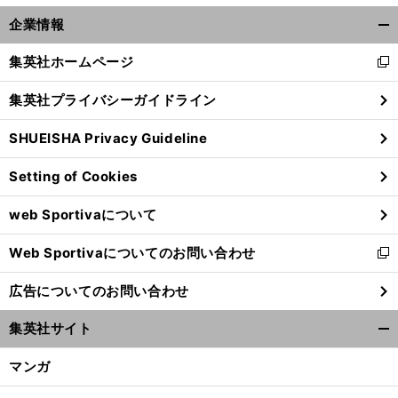
企業情報
開
く/
集英社ホームページ
新
閉
し
じ
集英社プライバシーガイドライン
い
る
ウ
SHUEISHA Privacy Guideline
ィ
ン
Setting of Cookies
ド
ウ
web Sportivaについて
で
開
Web Sportivaについてのお問い合わせ
く
新
し
広告についてのお問い合わせ
い
ウ
集英社サイト
ィ
開
ン
く/
マンガ
ド
閉
ウ
じ