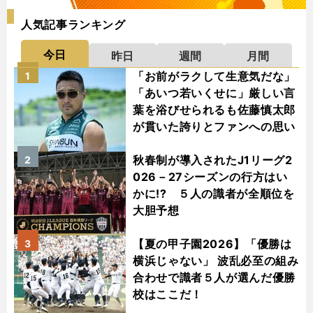
人気記事ランキング
今日
昨日
週間
月間
「お前がラクして生意気だな」
1
「あいつ若いくせに」厳しい言
葉を浴びせられるも佐藤慎太郎
が貫いた誇りとファンへの思い
秋春制が導入されたJ1リーグ2
2
026－27シーズンの行方はい
かに!? ５人の識者が全順位を
大胆予想
【夏の甲子園2026】「優勝は
3
横浜じゃない」 波乱必至の組み
合わせで識者５人が選んだ優勝
校はここだ！