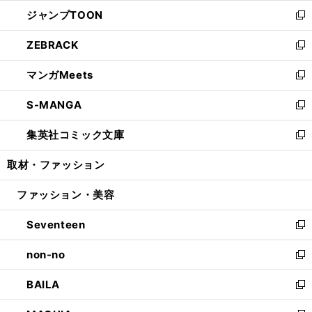
ウ
ン
ウ
し
ジャンプTOON
く
で
ド
ィ
い
新
開
ウ
ン
ウ
し
ZEBRACK
く
で
ド
ィ
い
新
開
ウ
ン
ウ
し
マンガMeets
く
で
ド
ィ
い
新
開
ウ
ン
ウ
し
S-MANGA
く
で
ド
ィ
い
新
開
ウ
ン
ウ
し
集英社コミック文庫
く
で
ド
ィ
い
新
開
ウ
ン
ウ
し
取材・ファッション
く
で
ド
ィ
い
開
ウ
ン
ウ
ファッション・美容
く
で
ド
ィ
開
ウ
ン
Seventeen
く
で
ド
新
開
ウ
し
non-no
く
で
い
新
開
ウ
し
BAILA
く
ィ
い
新
ン
ウ
し