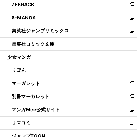
ZEBRACK
く
で
ド
ィ
い
新
開
ウ
ン
ウ
し
S-MANGA
く
で
ド
ィ
い
新
開
ウ
ン
ウ
し
集英社ジャンプリミックス
く
で
ド
ィ
い
新
開
ウ
ン
ウ
し
集英社コミック文庫
く
で
ド
ィ
い
新
開
ウ
ン
ウ
し
少女マンガ
く
で
ド
ィ
い
開
ウ
ン
ウ
りぼん
く
で
ド
ィ
新
開
ウ
ン
し
マーガレット
く
で
ド
い
新
開
ウ
ウ
し
別冊マーガレット
く
で
ィ
い
新
開
ン
ウ
し
マンガMee公式サイト
く
ド
ィ
い
新
ウ
ン
ウ
し
リマコミ
で
ド
ィ
い
新
開
ウ
ン
ウ
し
ジャンプTOON
く
で
ド
ィ
い