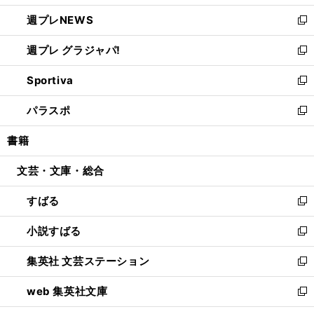
開
ウ
ン
し
週プレNEWS
く
で
ド
い
新
開
ウ
ウ
し
週プレ グラジャパ!
く
で
ィ
い
新
開
ン
ウ
し
Sportiva
く
ド
ィ
い
新
ウ
ン
ウ
し
パラスポ
で
ド
ィ
い
新
開
ウ
ン
ウ
し
書籍
く
で
ド
ィ
い
開
ウ
ン
ウ
文芸・文庫・総合
く
で
ド
ィ
開
ウ
ン
すばる
く
で
ド
新
開
ウ
し
小説すばる
く
で
い
新
開
ウ
し
集英社 文芸ステーション
く
ィ
い
新
ン
ウ
し
web 集英社文庫
ド
ィ
い
新
ウ
ン
ウ
し