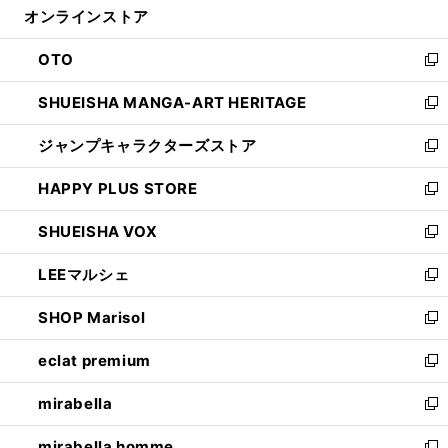
オンラインストア
く
ド
ィ
ウ
ン
OTO
で
ド
新
開
ウ
し
SHUEISHA MANGA-ART HERITAGE
く
で
い
新
開
ウ
し
ジャンプキャラクターズストア
く
ィ
い
新
ン
ウ
し
HAPPY PLUS STORE
ド
ィ
い
新
ウ
ン
ウ
し
SHUEISHA VOX
で
ド
ィ
い
新
開
ウ
ン
ウ
し
LEEマルシェ
く
で
ド
ィ
い
新
開
ウ
ン
ウ
し
SHOP Marisol
く
で
ド
ィ
い
新
開
ウ
ン
ウ
し
eclat premium
く
で
ド
ィ
い
新
開
ウ
ン
ウ
し
mirabella
く
で
ド
ィ
い
新
開
ウ
ン
ウ
し
mirabella homme
く
で
ド