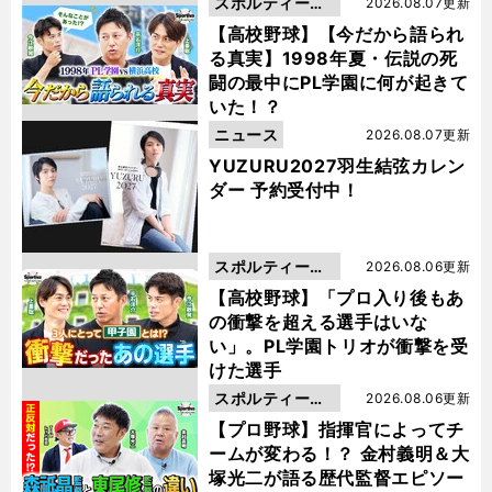
スポルティーバ
2026.08.07更新
動画
【高校野球】【今だから語られ
る真実】1998年夏・伝説の死
闘の最中にPL学園に何が起きて
いた！？
ニュース
2026.08.07更新
YUZURU2027羽生結弦カレン
ダー 予約受付中！
スポルティーバ
2026.08.06更新
動画
【高校野球】「プロ入り後もあ
の衝撃を超える選手はいな
い」。PL学園トリオが衝撃を受
けた選手
スポルティーバ
2026.08.06更新
動画
【プロ野球】指揮官によってチ
ームが変わる！？ 金村義明＆大
塚光二が語る歴代監督エピソー