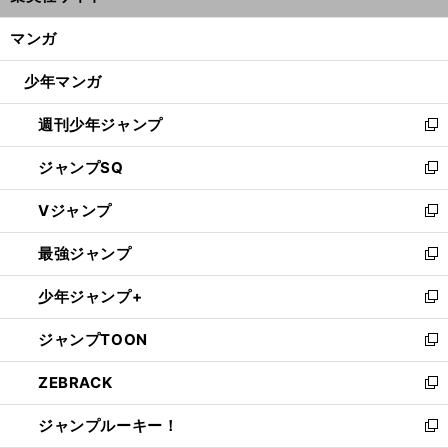
開
ン
く/
マンガ
ド
閉
ウ
じ
少年マンガ
で
る
開
週刊少年ジャンプ
く
新
し
ジャンプSQ
い
新
ウ
し
Vジャンプ
ィ
い
新
ン
ウ
し
最強ジャンプ
ド
ィ
い
新
ウ
ン
ウ
し
少年ジャンプ+
で
ド
ィ
い
新
開
ウ
ン
ウ
し
ジャンプTOON
く
で
ド
ィ
い
新
開
ウ
ン
ウ
し
ZEBRACK
く
で
ド
ィ
い
新
開
ウ
ン
ウ
し
ジャンプルーキー！
く
で
ド
ィ
い
新
開
ウ