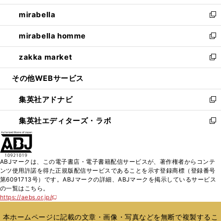
開
ウ
ン
ウ
し
mirabella
く
で
ド
ィ
い
新
開
ウ
ン
ウ
し
mirabella homme
く
で
ド
ィ
い
新
開
ウ
ン
ウ
し
zakka market
く
で
ド
ィ
い
新
開
ウ
ン
ウ
し
その他WEBサービス
く
で
ド
ィ
い
開
ウ
ン
ウ
集英社アドナビ
く
で
ド
ィ
新
開
ウ
ン
し
集英社エディターズ・ラボ
く
で
ド
い
新
開
ウ
ウ
し
く
で
ィ
い
開
ン
ウ
ABJマークは、この電子書店・電子書籍配信サービスが、著作権者からコンテ
く
ド
ィ
ンツ使用許諾を得た正規版配信サービスであることを示す登録商標（登録番号
ウ
ン
第6091713号）です。ABJマークの詳細、ABJマークを掲示しているサービス
で
ド
の一覧はこちら。
開
ウ
https://aebs.or.jp/
新
く
で
し
い
開
本ホームページに記載の文章・画像・写真などを無断で複製するこ