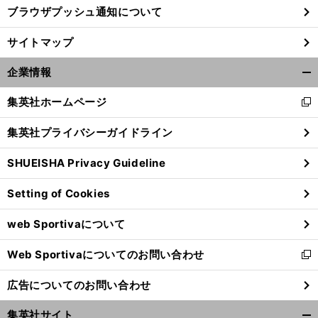
ブラウザプッシュ通知について
サイトマップ
企業情報
開
く/
集英社ホームページ
新
閉
し
じ
集英社プライバシーガイドライン
い
る
ウ
SHUEISHA Privacy Guideline
ィ
ン
Setting of Cookies
ド
ウ
web Sportivaについて
で
開
Web Sportivaについてのお問い合わせ
く
新
し
広告についてのお問い合わせ
い
ウ
集英社サイト
ィ