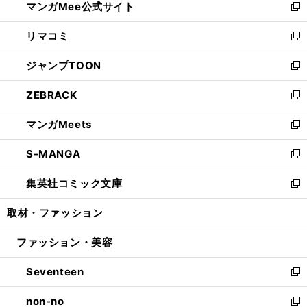
マンガMee公式サイト
く
ド
ィ
い
新
ウ
ン
ウ
し
リマコミ
で
ド
ィ
い
新
開
ウ
ン
ウ
し
ジャンプTOON
く
で
ド
ィ
い
新
開
ウ
ン
ウ
し
ZEBRACK
く
で
ド
ィ
い
新
開
ウ
ン
ウ
し
マンガMeets
く
で
ド
ィ
い
新
開
ウ
ン
ウ
し
S-MANGA
く
で
ド
ィ
い
新
開
ウ
ン
ウ
し
集英社コミック文庫
く
で
ド
ィ
い
新
開
ウ
ン
ウ
し
取材・ファッション
く
で
ド
ィ
い
開
ウ
ン
ウ
ファッション・美容
く
で
ド
ィ
開
ウ
ン
Seventeen
く
で
ド
新
開
ウ
し
non-no
く
で
い
新