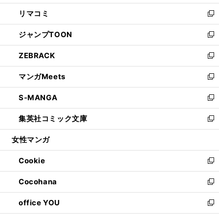
ウ
ン
ウ
し
リマコミ
で
ド
ィ
い
新
開
ウ
ン
ウ
し
ジャンプTOON
く
で
ド
ィ
い
新
開
ウ
ン
ウ
し
ZEBRACK
く
で
ド
ィ
い
新
開
ウ
ン
ウ
し
マンガMeets
く
で
ド
ィ
い
新
開
ウ
ン
ウ
し
S-MANGA
く
で
ド
ィ
い
新
開
ウ
ン
ウ
し
集英社コミック文庫
く
で
ド
ィ
い
新
開
ウ
ン
ウ
し
女性マンガ
く
で
ド
ィ
い
開
ウ
ン
ウ
Cookie
く
で
ド
ィ
新
開
ウ
ン
し
Cocohana
く
で
ド
い
新
開
ウ
ウ
し
office YOU
く
で
ィ
い
新
開
ン
ウ
し