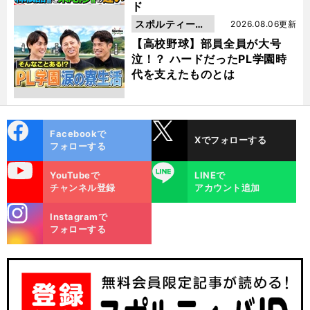
ド
スポルティーバ
2026.08.06更新
動画
【高校野球】部員全員が大号
泣！？ ハードだったPL学園時
代を支えたものとは
cebo
X
Facebookで
Xでフォローする
ok
フォローする
uTube
LINE
YouTubeで
LINEで
チャンネル登録
アカウント追加
stagra
Instagramで
m
フォローする