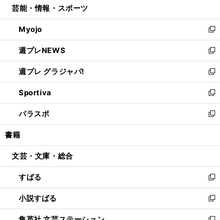
芸能・情報・スポーツ
く
で
ド
ィ
い
開
ウ
ン
ウ
Myojo
く
で
ド
ィ
新
開
ウ
ン
し
週プレNEWS
く
で
ド
い
新
開
ウ
ウ
し
週プレ グラジャパ!
く
で
ィ
い
新
開
ン
ウ
し
Sportiva
く
ド
ィ
い
新
ウ
ン
ウ
し
パラスポ
で
ド
ィ
い
新
開
ウ
ン
ウ
し
書籍
く
で
ド
ィ
い
開
ウ
ン
ウ
文芸・文庫・総合
く
で
ド
ィ
開
ウ
ン
すばる
く
で
ド
新
開
ウ
し
小説すばる
く
で
い
新
開
ウ
し
集英社 文芸ステーション
く