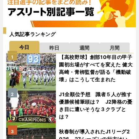
人気記事ランキング
今日
昨日
週間
月間
【高校野球】創部10年目の甲子
1
園初出場がすべてを変えた 健大
高崎・青栁監督が語る「機動破
壊」はこうして生まれた
J1全順位予想 識者５人が推す
2
優勝候補筆頭は？ J2降格の憂
き目に遭いそうな３クラブと
は？
秋春制が導入されたJ1リーグ2
3
026－27シーズンの行方はい