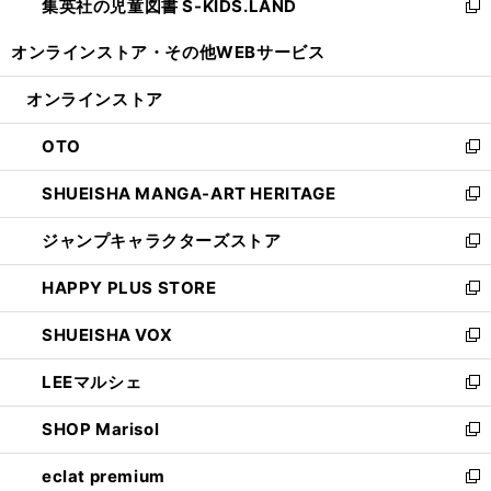
集英社の児童図書 S-KIDS.LAND
く
で
ド
い
新
開
ウ
ウ
し
オンラインストア・
その他WEBサービス
く
で
ィ
い
開
ン
ウ
オンラインストア
く
ド
ィ
ウ
ン
OTO
で
ド
新
開
ウ
し
SHUEISHA MANGA-ART HERITAGE
く
で
い
新
開
ウ
し
ジャンプキャラクターズストア
く
ィ
い
新
ン
ウ
し
HAPPY PLUS STORE
ド
ィ
い
新
ウ
ン
ウ
し
SHUEISHA VOX
で
ド
ィ
い
新
開
ウ
ン
ウ
し
LEEマルシェ
く
で
ド
ィ
い
新
開
ウ
ン
ウ
し
SHOP Marisol
く
で
ド
ィ
い
新
開
ウ
ン
ウ
し
eclat premium
く
で
ド
ィ
い
新