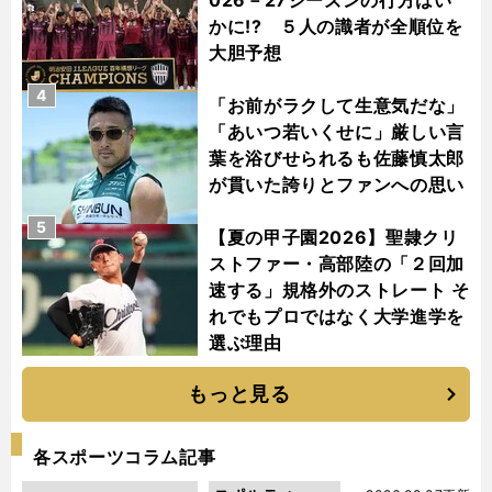
かに!? ５人の識者が全順位を
大胆予想
4
「お前がラクして生意気だな」
「あいつ若いくせに」厳しい言
葉を浴びせられるも佐藤慎太郎
が貫いた誇りとファンへの思い
5
【夏の甲子園2026】聖隷クリ
ストファー・高部陸の「２回加
速する」規格外のストレート そ
れでもプロではなく大学進学を
選ぶ理由
もっと見る
各スポーツコラム記事