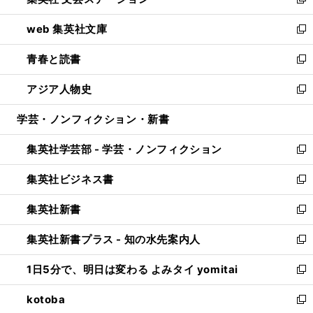
ィ
い
新
ン
ウ
し
web 集英社文庫
ド
ィ
い
新
ウ
ン
ウ
し
青春と読書
で
ド
ィ
い
新
開
ウ
ン
ウ
し
アジア人物史
く
で
ド
ィ
い
新
開
ウ
ン
ウ
し
学芸・ノンフィクション・新書
く
で
ド
ィ
い
開
ウ
ン
ウ
集英社学芸部 - 学芸・ノンフィクション
く
で
ド
ィ
新
開
ウ
ン
し
集英社ビジネス書
く
で
ド
い
新
開
ウ
ウ
し
集英社新書
く
で
ィ
い
新
開
ン
ウ
し
集英社新書プラス - 知の水先案内人
く
ド
ィ
い
新
ウ
ン
ウ
し
1日5分で、明日は変わる よみタイ yomitai
で
ド
ィ
い
新
開
ウ
ン
ウ
し
kotoba
く
で
ド
ィ
い
新