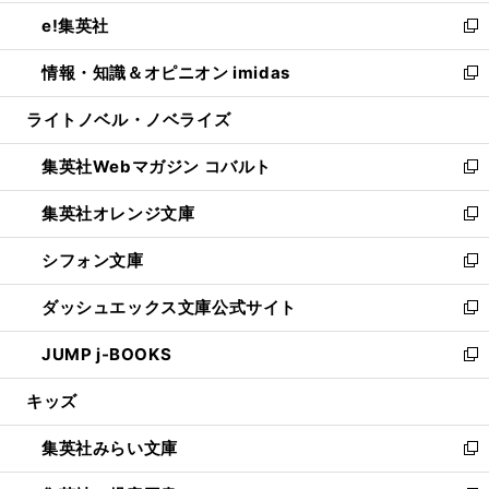
開
ウ
ン
ウ
し
e!集英社
く
で
ド
ィ
い
新
開
ウ
ン
ウ
し
情報・知識＆オピニオン imidas
く
で
ド
ィ
い
新
開
ウ
ン
ウ
し
ライトノベル・ノベライズ
く
で
ド
ィ
い
開
ウ
ン
ウ
集英社Webマガジン コバルト
く
で
ド
ィ
新
開
ウ
ン
し
集英社オレンジ文庫
く
で
ド
い
新
開
ウ
ウ
し
シフォン文庫
く
で
ィ
い
新
開
ン
ウ
し
ダッシュエックス文庫公式サイト
く
ド
ィ
い
新
ウ
ン
ウ
し
JUMP j-BOOKS
で
ド
ィ
い
新
開
ウ
ン
ウ
し
キッズ
く
で
ド
ィ
い
開
ウ
ン
ウ
集英社みらい文庫
く
で
ド
ィ
新
開
ウ
ン
し