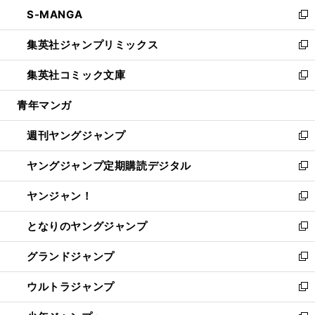
ン
ウ
し
S-MANGA
く
で
ド
ィ
い
新
開
ウ
ン
ウ
し
集英社ジャンプリミックス
く
で
ド
ィ
い
新
開
ウ
ン
ウ
し
集英社コミック文庫
く
で
ド
ィ
い
新
開
ウ
ン
ウ
し
青年マンガ
く
で
ド
ィ
い
開
ウ
ン
ウ
週刊ヤングジャンプ
く
で
ド
ィ
新
開
ウ
ン
し
ヤングジャンプ定期購読デジタル
く
で
ド
い
新
開
ウ
ウ
し
ヤンジャン！
く
で
ィ
い
新
開
ン
ウ
し
となりのヤングジャンプ
く
ド
ィ
い
新
ウ
ン
ウ
し
グランドジャンプ
で
ド
ィ
い
新
開
ウ
ン
ウ
し
ウルトラジャンプ
く
で
ド
ィ
い
新
開
ウ
ン
ウ
し