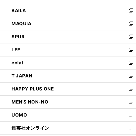
開
ウ
し
BAILA
く
ィ
い
新
ン
ウ
し
MAQUIA
ド
ィ
い
新
ウ
ン
ウ
し
SPUR
で
ド
ィ
い
新
開
ウ
ン
ウ
し
LEE
く
で
ド
ィ
い
新
開
ウ
ン
ウ
し
eclat
く
で
ド
ィ
い
新
開
ウ
ン
ウ
し
T JAPAN
く
で
ド
ィ
い
新
開
ウ
ン
ウ
し
HAPPY PLUS ONE
く
で
ド
ィ
い
新
開
ウ
ン
ウ
し
MEN'S NON-NO
く
で
ド
ィ
い
新
開
ウ
ン
ウ
し
UOMO
く
で
ド
ィ
い
新
開
ウ
ン
ウ
し
集英社オンライン
く
で
ド
ィ
い
新
開
ウ
ン
ウ
し