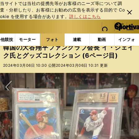
当サイトでは当社の提携先等がお客様のニーズ等について調
査・分析したり、お客様にお勧めの広告を表⽰する⽬的で Co
閉じ
okie を使⽤する場合があります。
詳しくはこちら
る
マイペ
web Sportiva (webスポルティーバ)
検索
メニュ
we
ー
フォトギャラリー
コラムフォト
韓国の大谷翔平ファ
b
ジ
の他競技
モーター
フォト
連載
動画
インフォ
ス
韓国の大谷翔平ファンクラブ会長 イ・ジェイ
ポ
ク氏とグッズコレクション (6ページ目)
ル
テ
2024年03月06日 10:30 公開
2024年03月06日 10:31 更新
ィ
ー
バ
次へ