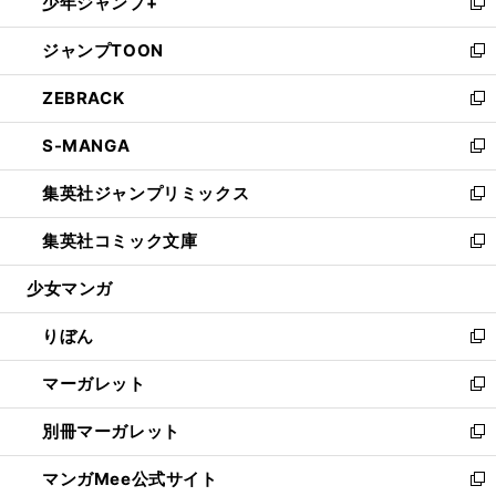
少年ジャンプ+
く
で
ド
ィ
い
新
開
ウ
ン
ウ
し
ジャンプTOON
く
で
ド
ィ
い
新
開
ウ
ン
ウ
し
ZEBRACK
く
で
ド
ィ
い
新
開
ウ
ン
ウ
し
S-MANGA
く
で
ド
ィ
い
新
開
ウ
ン
ウ
し
集英社ジャンプリミックス
く
で
ド
ィ
い
新
開
ウ
ン
ウ
し
集英社コミック文庫
く
で
ド
ィ
い
新
開
ウ
ン
ウ
し
少女マンガ
く
で
ド
ィ
い
開
ウ
ン
ウ
りぼん
く
で
ド
ィ
新
開
ウ
ン
し
マーガレット
く
で
ド
い
新
開
ウ
ウ
し
別冊マーガレット
く
で
ィ
い
新
開
ン
ウ
し
マンガMee公式サイト
く
ド
ィ
い
新