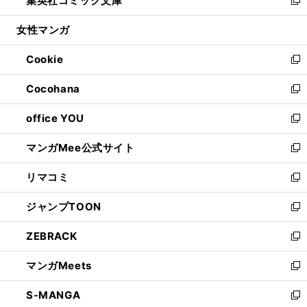
集英社コミック文庫
で
ド
ィ
い
新
開
ウ
ン
ウ
し
女性マンガ
く
で
ド
ィ
い
開
ウ
ン
ウ
Cookie
く
で
ド
ィ
新
開
ウ
ン
し
Cocohana
く
で
ド
い
新
開
ウ
ウ
し
office YOU
く
で
ィ
い
新
開
ン
ウ
し
マンガMee公式サイト
く
ド
ィ
い
新
ウ
ン
ウ
し
リマコミ
で
ド
ィ
い
新
開
ウ
ン
ウ
し
ジャンプTOON
く
で
ド
ィ
い
新
開
ウ
ン
ウ
し
ZEBRACK
く
で
ド
ィ
い
新
開
ウ
ン
ウ
し
マンガMeets
く
で
ド
ィ
い
新
開
ウ
ン
ウ
し
S-MANGA
く
で
ド
ィ
い
新