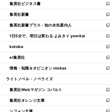
集英社ビジネス書
く
で
ド
い
新
開
ウ
ウ
し
集英社新書
く
で
ィ
い
新
開
ン
ウ
し
集英社新書プラス - 知の水先案内人
く
ド
ィ
い
新
ウ
ン
ウ
し
1日5分で、明日は変わる よみタイ yomitai
で
ド
ィ
い
新
開
ウ
ン
ウ
し
kotoba
く
で
ド
ィ
い
新
開
ウ
ン
ウ
し
e!集英社
く
で
ド
ィ
い
新
開
ウ
ン
ウ
し
情報・知識＆オピニオン imidas
く
で
ド
ィ
い
新
開
ウ
ン
ウ
し
ライトノベル・ノベライズ
く
で
ド
ィ
い
開
ウ
ン
ウ
集英社Webマガジン コバルト
く
で
ド
ィ
新
開
ウ
ン
し
集英社オレンジ文庫
く
で
ド
い
新
開
ウ
ウ
し
シフォン文庫
く
で
ィ
い