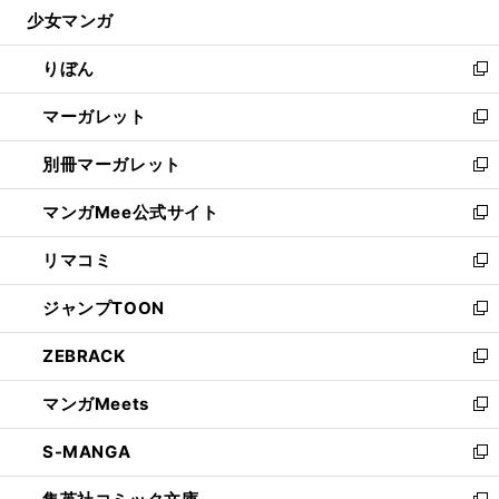
し
少女マンガ
く
で
ド
ィ
い
開
ウ
ン
ウ
りぼん
く
で
ド
ィ
新
開
ウ
ン
し
マーガレット
く
で
ド
い
新
開
ウ
ウ
し
別冊マーガレット
く
で
ィ
い
新
開
ン
ウ
し
マンガMee公式サイト
く
ド
ィ
い
新
ウ
ン
ウ
し
リマコミ
で
ド
ィ
い
新
開
ウ
ン
ウ
し
ジャンプTOON
く
で
ド
ィ
い
新
開
ウ
ン
ウ
し
ZEBRACK
く
で
ド
ィ
い
新
開
ウ
ン
ウ
し
マンガMeets
く
で
ド
ィ
い
新
開
ウ
ン
ウ
し
S-MANGA
く
で
ド
ィ
い
新
開
ウ
ン
ウ
し
く