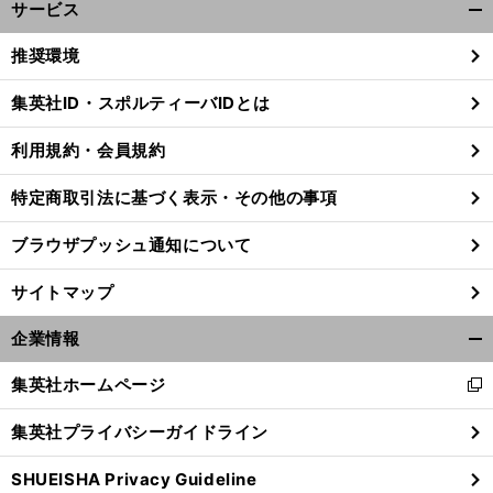
サービス
開
く/
推奨環境
閉
じ
集英社ID・スポルティーバIDとは
る
利用規約・会員規約
特定商取引法に基づく表示・その他の事項
ブラウザプッシュ通知について
サイトマップ
企業情報
開
く/
集英社ホームページ
新
閉
し
大
一
」
。
じ
谷翔平「
番悔しいシーズン
理想と現実のギャップに苦しんだ
集英社プライバシーガイドライン
い
る
ウ
SHUEISHA Privacy Guideline
ィ