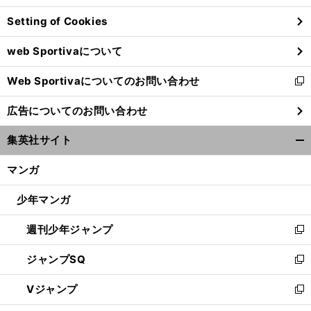
ン
Setting of Cookies
ド
ウ
web Sportivaについて
で
開
Web Sportivaについてのお問い合わせ
く
新
し
広告についてのお問い合わせ
い
ウ
集英社サイト
ィ
開
ン
く/
マンガ
ド
閉
ウ
じ
少年マンガ
で
る
開
週刊少年ジャンプ
く
新
し
ジャンプSQ
い
新
ウ
し
Vジャンプ
ィ
い
新
ン
ウ
し