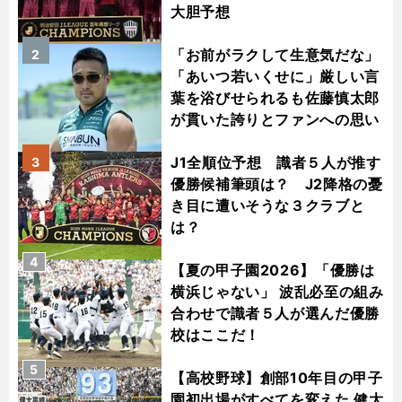
大胆予想
「お前がラクして生意気だな」
2
「あいつ若いくせに」厳しい言
葉を浴びせられるも佐藤慎太郎
が貫いた誇りとファンへの思い
J1全順位予想 識者５人が推す
3
優勝候補筆頭は？ J2降格の憂
き目に遭いそうな３クラブと
は？
4
【夏の甲子園2026】「優勝は
横浜じゃない」 波乱必至の組み
合わせで識者５人が選んだ優勝
校はここだ！
5
【高校野球】創部10年目の甲子
園初出場がすべてを変えた 健大