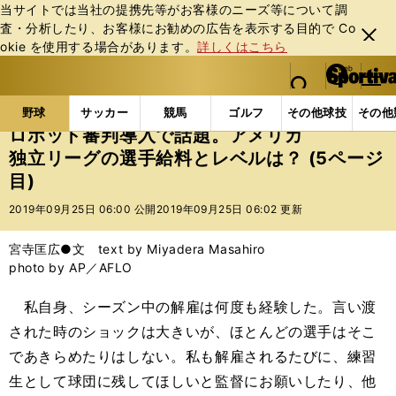
当サイトでは当社の提携先等がお客様のニーズ等について調
査・分析したり、お客様にお勧めの広告を表⽰する⽬的で Co
閉じ
okie を使⽤する場合があります。
詳しくはこちら
る
マイペ
web Sportiva (webスポルティーバ)
検索
メニュ
we
ー
野球の記事一覧
MLB
MLB
ロボット審判導入で
b
ジ
野球
サッカー
競馬
ゴルフ
その他球技
その他
ス
ロボット審判導入で話題。アメリカ
ポ
独立リーグの選手給料とレベルは？ (5ページ
ル
目)
テ
ィ
2019年09月25日 06:00 公開
2019年09月25日 06:02 更新
ー
バ
宮寺匡広●文 text by Miyadera Masahiro
photo by AP／AFLO
私自身、シーズン中の解雇は何度も経験した。言い渡
された時のショックは大きいが、ほとんどの選手はそこ
であきらめたりはしない。私も解雇されるたびに、練習
生として球団に残してほしいと監督にお願いしたり、他