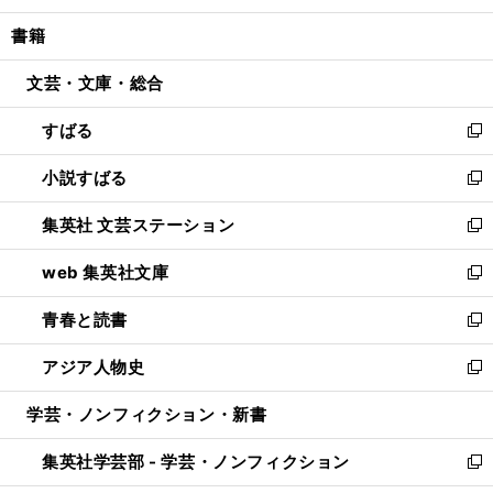
開
ウ
ン
ウ
し
書籍
く
で
ド
ィ
い
開
ウ
ン
ウ
文芸・文庫・総合
く
で
ド
ィ
開
ウ
ン
すばる
く
で
ド
新
開
ウ
し
小説すばる
く
で
い
新
開
ウ
し
集英社 文芸ステーション
く
ィ
い
新
ン
ウ
し
web 集英社文庫
ド
ィ
い
新
ウ
ン
ウ
し
青春と読書
で
ド
ィ
い
新
開
ウ
ン
ウ
し
アジア人物史
く
で
ド
ィ
い
新
開
ウ
ン
ウ
し
学芸・ノンフィクション・新書
く
で
ド
ィ
い
開
ウ
ン
ウ
集英社学芸部 - 学芸・ノンフィクション
く
で
ド
ィ
新
開
ウ
ン
し