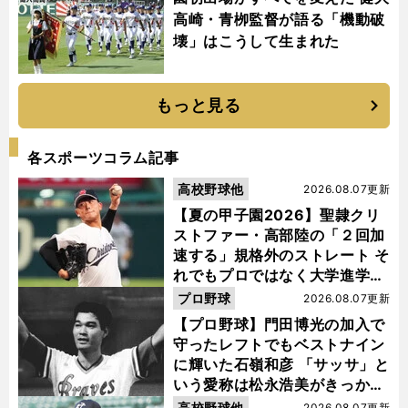
高崎・青栁監督が語る「機動破
壊」はこうして生まれた
もっと見る
各スポーツコラム記事
高校野球他
2026.08.07更新
【夏の甲子園2026】聖隷クリ
ストファー・高部陸の「２回加
速する」規格外のストレート そ
れでもプロではなく大学進学を
選ぶ理由
プロ野球
2026.08.07更新
【プロ野球】門田博光の加入で
守ったレフトでもベストナイン
に輝いた石嶺和彦 「サッサ」と
いう愛称は松永浩美がきっか
け？
高校野球他
2026.08.07更新