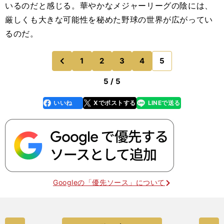
いるのだと感じる。華やかなメジャーリーグの陰には、
厳しくも大きな可能性を秘めた野球の世界が広がってい
るのだ。
1
2
3
4
5
のページへ
前
5 / 5
いいね
Xでポストする
LINEで送る
line
faceboo
x
k
Googleの「優先ソース」について