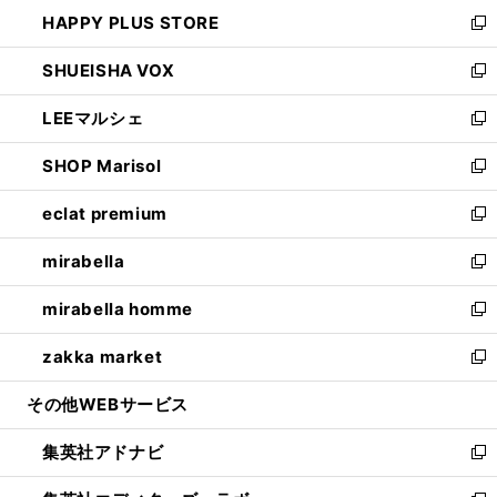
ン
ウ
し
HAPPY PLUS STORE
ド
ィ
い
新
ウ
ン
ウ
し
SHUEISHA VOX
で
ド
ィ
い
新
開
ウ
ン
ウ
し
LEEマルシェ
く
で
ド
ィ
い
新
開
ウ
ン
ウ
し
SHOP Marisol
く
で
ド
ィ
い
新
開
ウ
ン
ウ
し
eclat premium
く
で
ド
ィ
い
新
開
ウ
ン
ウ
し
mirabella
く
で
ド
ィ
い
新
開
ウ
ン
ウ
し
mirabella homme
く
で
ド
ィ
い
新
開
ウ
ン
ウ
し
zakka market
く
で
ド
ィ
い
新
開
ウ
ン
ウ
し
その他WEBサービス
く
で
ド
ィ
い
開
ウ
ン
ウ
集英社アドナビ
く
で
ド
ィ
新
開
ウ
ン
し