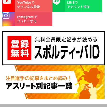
uTube
LINE
YouTubeで
LINEで
チャンネル登録
アカウント追加
stagra
Instagramで
m
フォローする