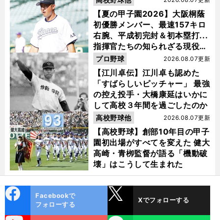
【夏の甲子園2026】大阪桐蔭
初優勝メンバー、最速157キロ
右腕、平成初完封＆初本塁打...
指揮官たちの知られざる現役時
代
プロ野球
2026.08.07更新
【江川卓伝】江川卓も認めた
「すばらしいピッチャー」 最強
の控え投手・大橋康延はいかに
して高校３年間を過ごしたのか
高校野球他
2026.08.07更新
【高校野球】創部10年目の甲子
園初出場がすべてを変えた 健大
高崎・青栁監督が語る「機動破
壊」はこうして生まれた
cebo
X
Facebookで
Xでフォローする
ok
フォローする