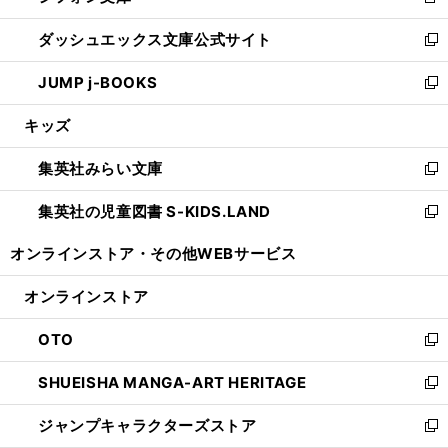
新
開
ン
ウ
し
ダッシュエックス文庫公式サイト
く
ド
ィ
い
新
ウ
ン
ウ
し
JUMP j-BOOKS
で
ド
ィ
い
新
開
ウ
ン
ウ
し
キッズ
く
で
ド
ィ
い
開
ウ
ン
ウ
集英社みらい文庫
く
で
ド
ィ
新
開
ウ
ン
し
集英社の児童図書 S-KIDS.LAND
く
で
ド
い
新
開
ウ
ウ
し
オンラインストア・
その他WEBサービス
く
で
ィ
い
開
ン
ウ
オンラインストア
く
ド
ィ
ウ
ン
OTO
で
ド
新
開
ウ
し
SHUEISHA MANGA-ART HERITAGE
く
で
い
新
開
ウ
し
ジャンプキャラクターズストア
く
ィ
い
新