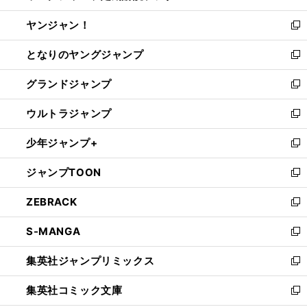
開
ウ
ウ
し
ヤンジャン！
く
で
ィ
い
新
開
ン
ウ
し
となりのヤングジャンプ
く
ド
ィ
い
新
ウ
ン
ウ
し
グランドジャンプ
で
ド
ィ
い
新
開
ウ
ン
ウ
し
ウルトラジャンプ
く
で
ド
ィ
い
新
開
ウ
ン
ウ
し
少年ジャンプ+
く
で
ド
ィ
い
新
開
ウ
ン
ウ
し
ジャンプTOON
く
で
ド
ィ
い
新
開
ウ
ン
ウ
し
ZEBRACK
く
で
ド
ィ
い
新
開
ウ
ン
ウ
し
S-MANGA
く
で
ド
ィ
い
新
開
ウ
ン
ウ
し
集英社ジャンプリミックス
く
で
ド
ィ
い
新
開
ウ
ン
ウ
し
集英社コミック文庫
く
で
ド
ィ
い
新
開
ウ
ン
ウ