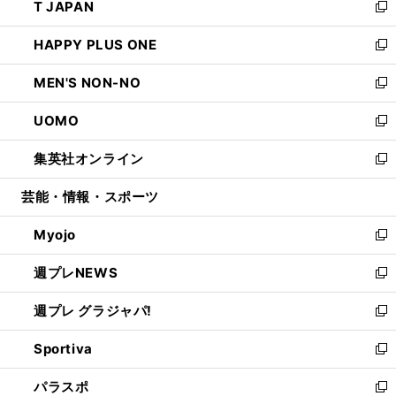
T JAPAN
く
で
ド
ィ
い
新
開
ウ
ン
ウ
し
HAPPY PLUS ONE
く
で
ド
ィ
い
新
開
ウ
ン
ウ
し
MEN'S NON-NO
く
で
ド
ィ
い
新
開
ウ
ン
ウ
し
UOMO
く
で
ド
ィ
い
新
開
ウ
ン
ウ
し
集英社オンライン
く
で
ド
ィ
い
新
開
ウ
ン
ウ
し
芸能・情報・スポーツ
く
で
ド
ィ
い
開
ウ
ン
ウ
Myojo
く
で
ド
ィ
新
開
ウ
ン
し
週プレNEWS
く
で
ド
い
新
開
ウ
ウ
し
週プレ グラジャパ!
く
で
ィ
い
新
開
ン
ウ
し
Sportiva
く
ド
ィ
い
新
ウ
ン
ウ
し
パラスポ
で
ド
ィ
い
新