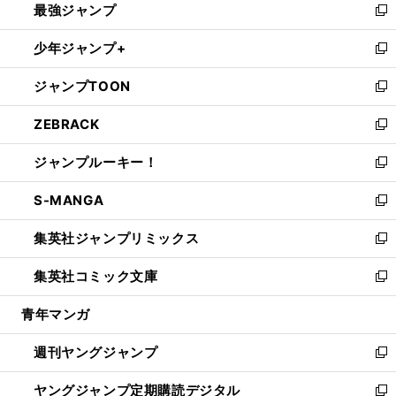
最強ジャンプ
ド
ィ
い
新
ウ
ン
ウ
し
少年ジャンプ+
で
ド
ィ
い
新
開
ウ
ン
ウ
し
ジャンプTOON
く
で
ド
ィ
い
新
開
ウ
ン
ウ
し
ZEBRACK
く
で
ド
ィ
い
新
開
ウ
ン
ウ
し
ジャンプルーキー！
く
で
ド
ィ
い
新
開
ウ
ン
ウ
し
S-MANGA
く
で
ド
ィ
い
新
開
ウ
ン
ウ
し
集英社ジャンプリミックス
く
で
ド
ィ
い
新
開
ウ
ン
ウ
し
集英社コミック文庫
く
で
ド
ィ
い
新
開
ウ
ン
ウ
し
青年マンガ
く
で
ド
ィ
い
開
ウ
ン
ウ
週刊ヤングジャンプ
く
で
ド
ィ
新
開
ウ
ン
し
ヤングジャンプ定期購読デジタル
く
で
ド
い
新