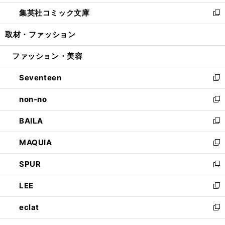
開
ウ
ン
ウ
し
集英社コミック文庫
く
で
ド
ィ
い
新
開
ウ
ン
ウ
し
取材・ファッション
く
で
ド
ィ
い
開
ウ
ン
ウ
ファッション・美容
く
で
ド
ィ
開
ウ
ン
Seventeen
く
で
ド
新
開
ウ
し
non-no
く
で
い
新
開
ウ
し
BAILA
く
ィ
い
新
ン
ウ
し
MAQUIA
ド
ィ
い
新
ウ
ン
ウ
し
SPUR
で
ド
ィ
い
新
開
ウ
ン
ウ
し
LEE
く
で
ド
ィ
い
新
開
ウ
ン
ウ
し
eclat
く
で
ド
ィ
い
新
開
ウ
ン
ウ
し