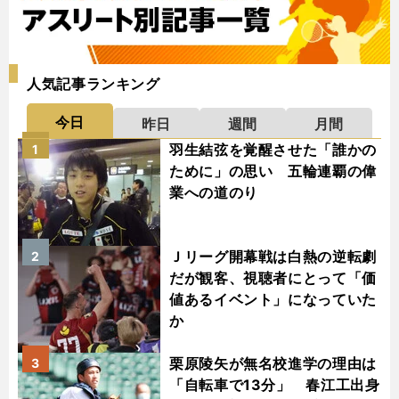
人気記事ランキング
今日
昨日
週間
月間
羽生結弦を覚醒させた「誰かの
1
ために」の思い 五輪連覇の偉
業への道のり
Ｊリーグ開幕戦は白熱の逆転劇
2
だが観客、視聴者にとって「価
値あるイベント」になっていた
か
栗原陵矢が無名校進学の理由は
3
「自転車で13分」 春江工出身