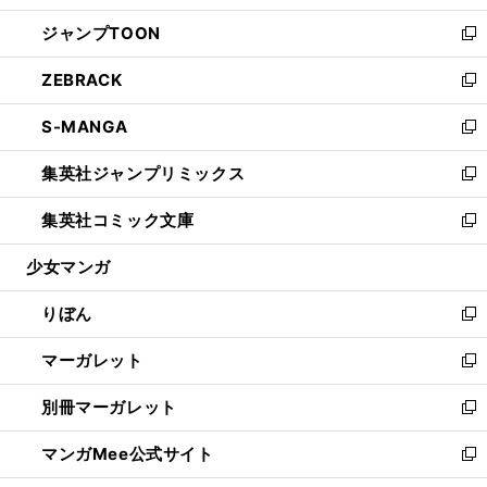
開
ウ
ン
ウ
し
ジャンプTOON
く
で
ド
ィ
い
新
開
ウ
ン
ウ
し
ZEBRACK
く
で
ド
ィ
い
新
開
ウ
ン
ウ
し
S-MANGA
く
で
ド
ィ
い
新
開
ウ
ン
ウ
し
集英社ジャンプリミックス
く
で
ド
ィ
い
新
開
ウ
ン
ウ
し
集英社コミック文庫
く
で
ド
ィ
い
新
開
ウ
ン
ウ
し
少女マンガ
く
で
ド
ィ
い
開
ウ
ン
ウ
りぼん
く
で
ド
ィ
新
開
ウ
ン
し
マーガレット
く
で
ド
い
新
開
ウ
ウ
し
別冊マーガレット
く
で
ィ
い
新
開
ン
ウ
し
マンガMee公式サイト
く
ド
ィ
い
新
ウ
ン
ウ
し