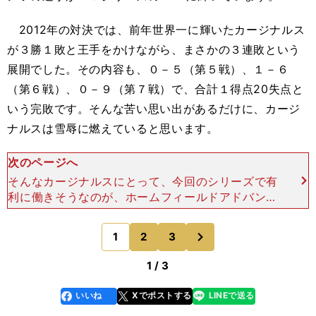
2012年の対決では、前年世界一に輝いたカージナルス
が３勝１敗と王手をかけながら、まさかの３連敗という
展開でした。その内容も、０－５（第５戦）、１－６
（第６戦）、０－９（第７戦）で、合計１得点20失点と
いう完敗です。そんな苦い思い出があるだけに、カージ
ナルスは雪辱に燃えていると思います。
次のページへ
そんなカージナルスにとって、今回のシリーズで有
利に働きそうなのが、ホームフィールドアドバンテ
ージを得たことでしょう。なぜならば、今シーズン
のレギュラーシーズンでカージナルスは、ホームで
次
1
2
3
のページへ
リーグ最多タイの
1 / 3
いいね
Xでポストする
LINEで送る
line
faceboo
x
k