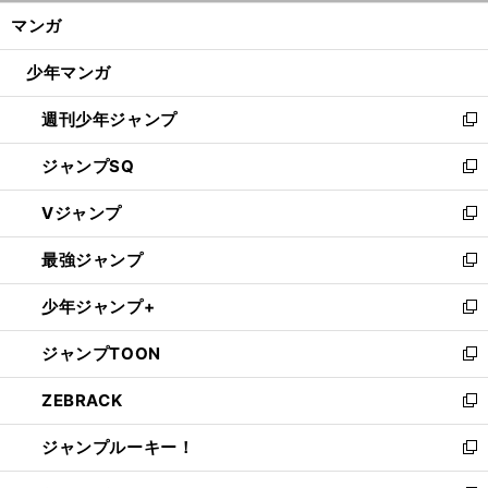
ン
く/
マンガ
ド
閉
ウ
じ
少年マンガ
で
る
開
週刊少年ジャンプ
く
新
し
ジャンプSQ
い
新
ウ
し
Vジャンプ
ィ
い
新
ン
ウ
し
最強ジャンプ
ド
ィ
い
新
ウ
ン
ウ
し
少年ジャンプ+
で
ド
ィ
い
新
開
ウ
ン
ウ
し
ジャンプTOON
く
で
ド
ィ
い
新
開
ウ
ン
ウ
し
ZEBRACK
く
で
ド
ィ
い
新
開
ウ
ン
ウ
し
ジャンプルーキー！
く
で
ド
ィ
い
新
開
ウ
ン
ウ
し