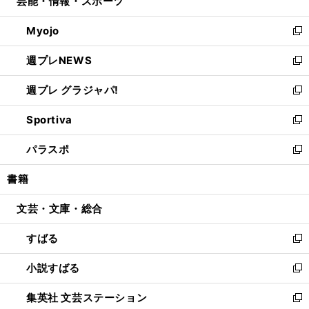
芸能・情報・スポーツ
く
で
ド
ィ
い
開
ウ
ン
ウ
Myojo
く
で
ド
ィ
新
開
ウ
ン
し
週プレNEWS
く
で
ド
い
新
開
ウ
ウ
し
週プレ グラジャパ!
く
で
ィ
い
新
開
ン
ウ
し
Sportiva
く
ド
ィ
い
新
ウ
ン
ウ
し
パラスポ
で
ド
ィ
い
新
開
ウ
ン
ウ
し
書籍
く
で
ド
ィ
い
開
ウ
ン
ウ
文芸・文庫・総合
く
で
ド
ィ
開
ウ
ン
すばる
く
で
ド
新
開
ウ
し
小説すばる
く
で
い
新
開
ウ
し
集英社 文芸ステーション
く
ィ
い
新