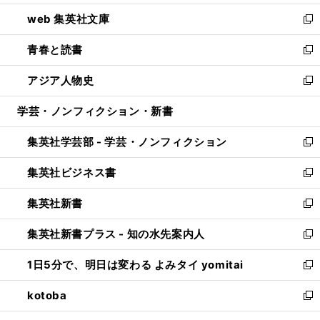
ン
ウ
し
web 集英社文庫
ド
ィ
い
新
ウ
ン
ウ
し
青春と読書
で
ド
ィ
い
新
開
ウ
ン
ウ
し
アジア人物史
く
で
ド
ィ
い
新
開
ウ
ン
ウ
し
学芸・ノンフィクション・新書
く
で
ド
ィ
い
開
ウ
ン
ウ
集英社学芸部 - 学芸・ノンフィクション
く
で
ド
ィ
新
開
ウ
ン
し
集英社ビジネス書
く
で
ド
い
新
開
ウ
ウ
し
集英社新書
く
で
ィ
い
新
開
ン
ウ
し
集英社新書プラス - 知の水先案内人
く
ド
ィ
い
新
ウ
ン
ウ
し
1日5分で、明日は変わる よみタイ yomitai
で
ド
ィ
い
新
開
ウ
ン
ウ
し
kotoba
く
で
ド
ィ
い
新
開
ウ
ン
ウ
し