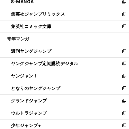
S-MANGA
く
で
ド
ィ
い
新
開
ウ
ン
ウ
し
集英社ジャンプリミックス
く
で
ド
ィ
い
新
開
ウ
ン
ウ
し
集英社コミック文庫
く
で
ド
ィ
い
新
開
ウ
ン
ウ
し
青年マンガ
く
で
ド
ィ
い
開
ウ
ン
ウ
週刊ヤングジャンプ
く
で
ド
ィ
新
開
ウ
ン
し
ヤングジャンプ定期購読デジタル
く
で
ド
い
新
開
ウ
ウ
し
ヤンジャン！
く
で
ィ
い
新
開
ン
ウ
し
となりのヤングジャンプ
く
ド
ィ
い
新
ウ
ン
ウ
し
グランドジャンプ
で
ド
ィ
い
新
開
ウ
ン
ウ
し
ウルトラジャンプ
く
で
ド
ィ
い
新
開
ウ
ン
ウ
し
少年ジャンプ+
く
で
ド
ィ
い
新