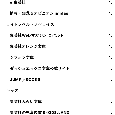
e!集英社
く
で
ド
ィ
い
新
開
ウ
ン
ウ
し
情報・知識＆オピニオン imidas
く
で
ド
ィ
い
新
開
ウ
ン
ウ
し
ライトノベル・ノベライズ
く
で
ド
ィ
い
開
ウ
ン
ウ
集英社Webマガジン コバルト
く
で
ド
ィ
新
開
ウ
ン
し
集英社オレンジ文庫
く
で
ド
い
新
開
ウ
ウ
し
シフォン文庫
く
で
ィ
い
新
開
ン
ウ
し
ダッシュエックス文庫公式サイト
く
ド
ィ
い
新
ウ
ン
ウ
し
JUMP j-BOOKS
で
ド
ィ
い
新
開
ウ
ン
ウ
し
キッズ
く
で
ド
ィ
い
開
ウ
ン
ウ
集英社みらい文庫
く
で
ド
ィ
新
開
ウ
ン
し
集英社の児童図書 S-KIDS.LAND
く
で
ド
い
新