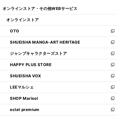
開
ウ
ウ
し
オンラインストア・
その他WEBサービス
く
で
ィ
い
開
ン
ウ
オンラインストア
く
ド
ィ
ウ
ン
OTO
で
ド
新
開
ウ
し
SHUEISHA MANGA-ART HERITAGE
く
で
い
新
開
ウ
し
ジャンプキャラクターズストア
く
ィ
い
新
ン
ウ
し
HAPPY PLUS STORE
ド
ィ
い
新
ウ
ン
ウ
し
SHUEISHA VOX
で
ド
ィ
い
新
開
ウ
ン
ウ
し
LEEマルシェ
く
で
ド
ィ
い
新
開
ウ
ン
ウ
し
SHOP Marisol
く
で
ド
ィ
い
新
開
ウ
ン
ウ
し
eclat premium
く
で
ド
ィ
い
新
開
ウ
ン
ウ
し