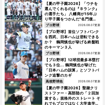
【夏の甲子園2026】「ウチを
選んでくれるのは『Ｂランク』
の選手たち」 八幡商が15年ぶ
り甲子園をつかんだ"名門復
活"の舞台裏
プロ野球
2026.08.07更新
【プロ野球】首位ソフトバンク
を西武、日本ハムは逆転できる
か？ 鶴岡慎也が挙げる終盤戦
のキーマン３人
プロ野球
2026.08.07更新
【プロ野球】12球団最多本塁打
でも３位... 鶴岡慎也が挙げた
「日本ハムの誤算」とソフトバ
ンク追撃のカギ
高校野球他
2026.08.07更新
【夏の甲子園2026】聖隷クリ
ストファー・高部陸の「２回加
速する」規格外のストレート そ
れでもプロではなく大学進学を