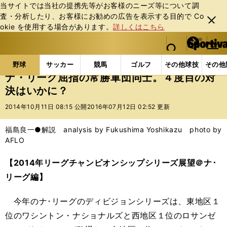
当サイトでは当社の提携先等がお客様のニーズ等について調
査・分析したり、お客様にお勧めの広告を表⽰する⽬的で Co
閉じ
okie を使⽤する場合があります。
詳しくはこちら
る
マイペ
web Sportiva (webスポルティーバ)
検索
メニュ
we
ー
野球の記事一覧
MLB
福島良一
ナ・リーグ屈指
b
ジ
野球
サッカー
競馬
ゴルフ
その他球技
その他
ス
ナ・リーグ屈指の常勝軍団同士。４度目の対
ポ
決はいかに？
ル
テ
2014年10月11日 08:15 公開
2016年07月12日 02:52 更新
ィ
ー
福島良一●解説 analysis by Fukushima Yoshikazu photo by
バ
AFLO
【2014年リーグチャンピオンシップシリーズ展望＠ナ･
リーグ編】
今年のナ･リーグのディビジョンシリーズは、東地区１
位のワシントン・ナショナルズと西地区１位のロサンゼ