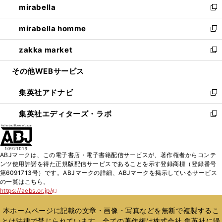
mirabella
く
で
ド
ィ
い
新
開
ウ
ン
ウ
し
mirabella homme
く
で
ド
ィ
い
新
開
ウ
ン
ウ
し
zakka market
く
で
ド
ィ
い
新
開
ウ
ン
ウ
し
その他WEBサービス
く
で
ド
ィ
い
開
ウ
ン
ウ
集英社アドナビ
く
で
ド
ィ
新
開
ウ
ン
し
集英社エディターズ・ラボ
く
で
ド
い
新
開
ウ
ウ
し
く
で
ィ
い
開
ン
ウ
ABJマークは、この電子書店・電子書籍配信サービスが、著作権者からコンテ
く
ド
ィ
ンツ使用許諾を得た正規版配信サービスであることを示す登録商標（登録番号
ウ
ン
第6091713号）です。ABJマークの詳細、ABJマークを掲示しているサービス
で
ド
の一覧はこちら。
開
ウ
https://aebs.or.jp/
新
く
で
し
い
開
本ホームページに記載の文章・画像・写真などを無断で複製するこ
ウ
く
とは法律で禁じられています。全ての著作権は株式会社 集英社に帰