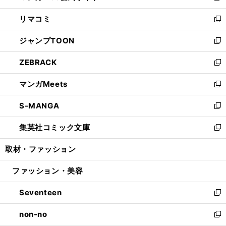
ウ
ン
ウ
し
リマコミ
で
ド
ィ
い
新
開
ウ
ン
ウ
し
ジャンプTOON
く
で
ド
ィ
い
新
開
ウ
ン
ウ
し
ZEBRACK
く
で
ド
ィ
い
新
開
ウ
ン
ウ
し
マンガMeets
く
で
ド
ィ
い
新
開
ウ
ン
ウ
し
S-MANGA
く
で
ド
ィ
い
新
開
ウ
ン
ウ
し
集英社コミック文庫
く
で
ド
ィ
い
新
開
ウ
ン
ウ
し
取材・ファッション
く
で
ド
ィ
い
開
ウ
ン
ウ
ファッション・美容
く
で
ド
ィ
開
ウ
ン
Seventeen
く
で
ド
新
開
ウ
し
non-no
く
で
い
新
開