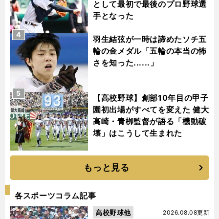
として最初で最後のプロ野球選
手となった
4
羽生結弦が一時は諦めたソチ五
輪の金メダル「五輪の本当の怖
さを知った......」
5
【高校野球】創部10年目の甲子
園初出場がすべてを変えた 健大
高崎・青栁監督が語る「機動破
壊」はこうして生まれた
もっと見る
各スポーツコラム記事
高校野球他
2026.08.08更新