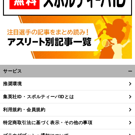
、
ミ
」
？
前
へ
サービス
開
く/
推奨環境
閉
じ
集英社ID・スポルティーバIDとは
る
利用規約・会員規約
特定商取引法に基づく表示・その他の事項