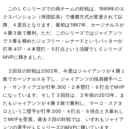
このＬＣシリーズでの両チームの対戦は、1969年のエ
クスパンション（球団拡張）で優勝方式が変更されて以
降、４度目となります。最初は1987年、カージナルスが
４勝３敗で勝利。ただ、このシリーズではジャイアンツ
で３番を務めたジェフリー・レナードというバッターが
打率.417・４本塁打・５打点という活躍でＬＣシリーズ
MVPに輝きました。
２回目の対戦は2002年。今度はジャイアンツが４勝１
敗でカージナルスを下し、ジャイアンツの強肩捕手ベニ
ト・サンティアゴが打率.300・２本塁打・６打点でMVP
になっています。そして３回目は、２年前の2012年。ま
たもジャイアンツが４勝３敗で勝利し、マーコ・スクタ
ロという二塁手が打率.500・４打点・６得点と大暴れし
てMVPを受賞。過去３回の対戦では、いずれもジャイア
ンツの選手がＬＣシリーズのMVPに輝いています。