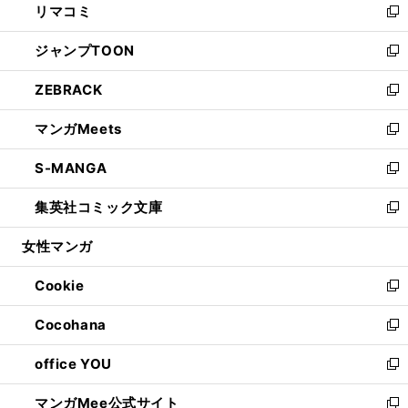
リマコミ
で
ド
ィ
い
新
開
ウ
ン
ウ
し
ジャンプTOON
く
で
ド
ィ
い
新
開
ウ
ン
ウ
し
ZEBRACK
く
で
ド
ィ
い
新
開
ウ
ン
ウ
し
マンガMeets
く
で
ド
ィ
い
新
開
ウ
ン
ウ
し
S-MANGA
く
で
ド
ィ
い
新
開
ウ
ン
ウ
し
集英社コミック文庫
く
で
ド
ィ
い
新
開
ウ
ン
ウ
し
女性マンガ
く
で
ド
ィ
い
開
ウ
ン
ウ
Cookie
く
で
ド
ィ
新
開
ウ
ン
し
Cocohana
く
で
ド
い
新
開
ウ
ウ
し
office YOU
く
で
ィ
い
新
開
ン
ウ
し
マンガMee公式サイト
く
ド
ィ
い
新