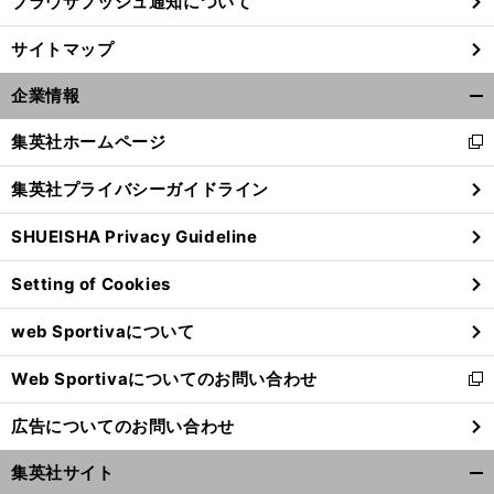
ブラウザプッシュ通知について
サイトマップ
企業情報
開
く/
集英社ホームページ
新
閉
し
じ
集英社プライバシーガイドライン
い
る
ウ
SHUEISHA Privacy Guideline
ィ
ン
Setting of Cookies
ド
ウ
web Sportivaについて
で
開
Web Sportivaについてのお問い合わせ
く
新
し
広告についてのお問い合わせ
い
ウ
集英社サイト
ィ
開