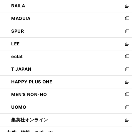
ウ
し
BAILA
く
ィ
い
新
ン
ウ
し
MAQUIA
ド
ィ
い
新
ウ
ン
ウ
し
SPUR
で
ド
ィ
い
新
開
ウ
ン
ウ
し
LEE
く
で
ド
ィ
い
新
開
ウ
ン
ウ
し
eclat
く
で
ド
ィ
い
新
開
ウ
ン
ウ
し
T JAPAN
く
で
ド
ィ
い
新
開
ウ
ン
ウ
し
HAPPY PLUS ONE
く
で
ド
ィ
い
新
開
ウ
ン
ウ
し
MEN'S NON-NO
く
で
ド
ィ
い
新
開
ウ
ン
ウ
し
UOMO
く
で
ド
ィ
い
新
開
ウ
ン
ウ
し
集英社オンライン
く
で
ド
ィ
い
新
開
ウ
ン
ウ
し