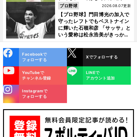
選ぶ理由
プロ野球
2026.08.07更新
【プロ野球】門田博光の加入で
守ったレフトでもベストナイン
に輝いた石嶺和彦 「サッサ」と
いう愛称は松永浩美がきっか
け？
cebo
X
Facebookで
Xでフォローする
ok
フォローする
uTube
LINE
YouTubeで
LINEで
チャンネル登録
アカウント追加
stagra
Instagramで
m
フォローする