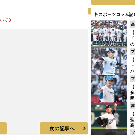
各スポーツコラム記
ついて
高
【
「
の
手
プ
年
【
だ
ト
ハ
プ
盤
?
【
多
岡
ハ
高
バ
【
聖
高
次の記事へ
る
プ