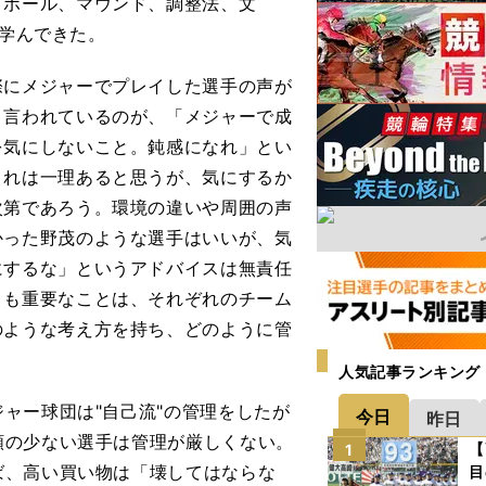
、ボール、マウンド、調整法、文
とを学んできた。
にメジャーでプレイした選手の声が
く言われているのが、「メジャーで成
を気にしないこと。鈍感になれ」とい
これは一理あると思うが、気にするか
次第であろう。環境の違いや周囲の声
かった野茂のような選手はいいが、気
にするな」というアドバイスは無責任
りも重要なことは、それぞれのチーム
のような考え方を持ち、どのように管
人気記事ランキング
ャー球団は"自己流"の管理をしたが
今日
昨日
額の少ない選手は管理が厳しくない。
【
1
ば、高い買い物は「壊してはならな
目