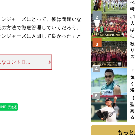
べ
崎
「
J
2
ンジャーズにとって、彼は間違いな
て
人
流の方法で徹底管理していくだろう。
は
レンジャーズに入団して良かった」と
に
と
秋
3
リ
ズ
比なコントロー
レッグ・マダッ
4
を
「
での実績はない
気
く
浴
5
太
【
ァ
聖
LINEで送る
高
る
ト
く
もっと