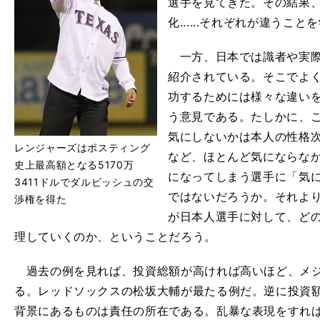
選手を見てきた。その結果
化......それぞれが違うこ
一方、日本では識者や実際
紹介されている。そこでよ
功するためには様々な違い
う意見である。たしかに、
気にしないかは本人の性格
レンジャーズはポスティング
など、ほとんど気にならな
史上最高額となる5170万
になってしまう選手に「気
3411ドルでダルビッシュの交
ではないだろうか。それよ
渉権を得た
が日本人選手に対して、ど
理していくのか、ということだろう。
過去の例を見れば、投資総額が高ければ高いほど、メジ
る。レッドソックスの松坂大輔が最たる例だ。逆に投資
背景にあるものは責任の所在である。乱暴な表現をすれ