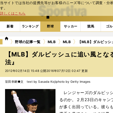
当サイトでは当社の提携先等がお客様のニーズ等について調査・分析し
web Sportiva (webスポルティーバ)
す。
詳しくはこちら
新着
ランキング
野球
サッカー
競馬
ゴル
we
野球の記事一覧
MLB
MLB
【MLB】ダルビッ
b
ス
【MLB】ダルビッシュに追い風とな
ポ
ル
法』
テ
2012年02月14日 15:48 公開
2016年07月12日 02:47 更新
ィ
ー
バ
笹田幸嗣●文 text by Sasada Koji
photo by Getty Images
レンジャーズのダルビッシ
るのか。２月23日のキャン
が多く出回っている。彼ら