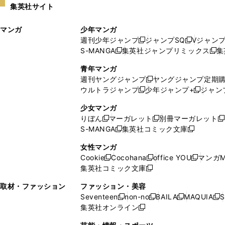
集英社サイト
ウ
い
ィ
ウ
マンガ
少年マンガ
ン
ィ
週刊少年ジャンプ
ジャンプSQ
Vジャン
ド
ン
新
新
S-MANGA
集英社ジャンプリミックス
集
ウ
ド
新
し
し
新
で
ウ
し
い
い
し
青年マンガ
開
で
い
ウ
ウ
い
週刊ヤングジャンプ
ヤングジャンプ定期
新
く
開
ウ
ィ
ィ
ウ
ウルトラジャンプ
少年ジャンプ+
ジャン
新
し
新
く
ィ
ン
ン
ィ
し
い
し
ン
ド
ド
ン
少女マンガ
い
ウ
い
ド
ウ
ウ
ド
りぼん
マーガレット
別冊マーガレット
新
新
新
ウ
ィ
ウ
ウ
で
で
ウ
S-MANGA
集英社コミック文庫
し
新
し
新
ィ
ン
ィ
で
開
開
で
い
し
い
し
ン
ド
ン
女性マンガ
開
く
く
開
ウ
い
ウ
い
ド
ウ
ド
Cookie
Cocohana
office YOU
マンガM
く
く
新
新
新
ィ
ウ
ィ
ウ
ウ
で
ウ
集英社コミック文庫
し
新
し
し
ン
ィ
ン
ィ
で
開
で
い
し
い
い
ド
ン
ド
ン
取材・ファッション
ファッション・美容
開
く
開
ウ
い
ウ
ウ
ウ
ド
ウ
ド
Seventeen
non-no
BAILA
MAQUIA
S
く
く
新
新
新
新
ィ
ウ
ィ
ィ
で
ウ
で
ウ
集英社オンライン
し
新
し
し
し
ン
ィ
ン
ン
開
で
開
で
い
し
い
い
い
ド
ン
ド
ド