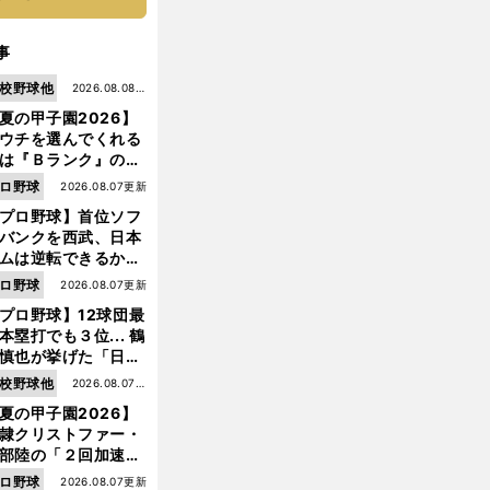
事
校野球他
2026.08.08更
夏の甲子園2026】
新
ウチを選んでくれる
は『Ｂランク』の選
たち」 八幡商が15
ロ野球
2026.08.07更新
ぶり甲子園をつかん
プロ野球】首位ソフ
"名門復活"の舞台裏
バンクを西武、日本
ムは逆転できるか？
鶴岡慎也が挙げる終
ロ野球
2026.08.07更新
戦のキーマン３人
前
プロ野球】12球団最
へ
本塁打でも３位... 鶴
慎也が挙げた「日本
ムの誤算」とソフト
校野球他
2026.08.07更
ンク追撃のカギ
夏の甲子園2026】
新
隷クリストファー・
部陸の「２回加速す
」規格外のストレー
ロ野球
2026.08.07更新