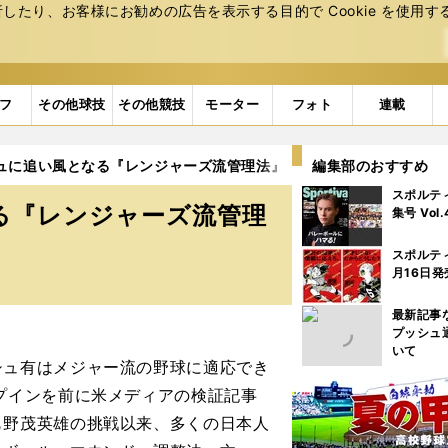
たり、お客様にお勧めの広告を表⽰する⽬的で Cookie を使⽤す
フ
その他球技
その他競技
モーター
フォト
連載
シュに追い風となる『レンジャーズ流管理法』
編集部のおすすめ
スポルテ
る『レンジャーズ流管理
集号 Vol
スポルテ
月16日発
最新記事
プッシュ
いて
ュ有はメジャー流の野球に適応でき
プインを前に米メディアの検証記事
も野茂英雄の挑戦以来、多くの日本人