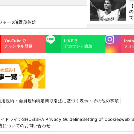
ト
【
く
の
で
ジャーズ
#野茂英雄
い
サ
浩
Instagra
LINE
YouTubeで
LINEで
Inst
m
チャンネル登録
アカウント追加
フォ
利用規約・会員規約
特定商取引法に基づく表示・その他の事項
プ
ガイドライン
SHUEISHA Privacy Guideline
Setting of Cookies
web 
告についてのお問い合わせ