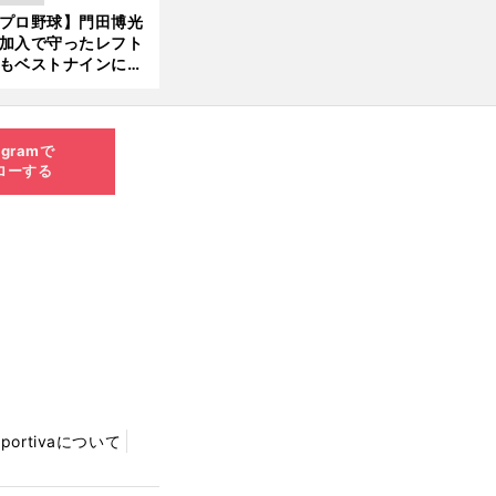
 それでもプロではな
プロ野球】門田博光
大学進学を選ぶ理由
加入で守ったレフト
もベストナインに輝
た石嶺和彦 「サッ
」という愛称は松永
美がきっかけ？
agramで
ローする
Sportivaについて