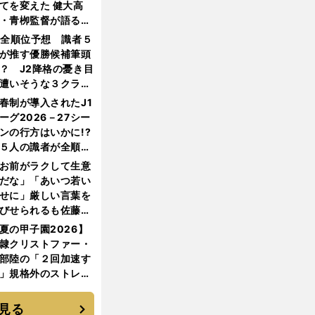
てを変えた 健大高
・青栁監督が語る
機動破壊」はこうし
1全順位予想 識者５
生まれた
が推す優勝候補筆頭
？ J2降格の憂き目
遭いそうな３クラブ
は？
春制が導入されたJ1
ーグ2026－27シー
ンの行方はいかに!?
５人の識者が全順位
大胆予想
お前がラクして生意
だな」「あいつ若い
せに」厳しい言葉を
びせられるも佐藤慎
郎が貫いた誇りとフ
夏の甲子園2026】
ンへの思い
隷クリストファー・
部陸の「２回加速す
」規格外のストレー
 それでもプロではな
大学進学を選ぶ理由
見る