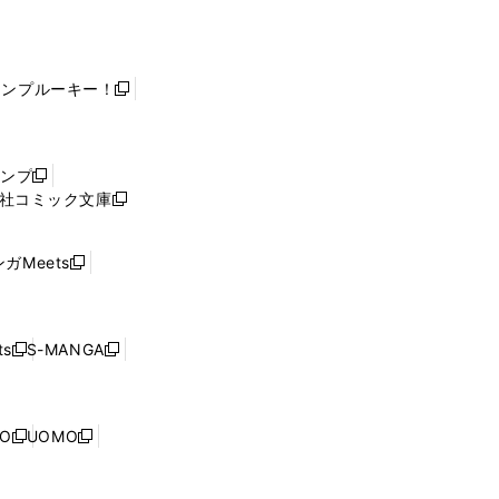
ャンプルーキー！
新
し
い
ウ
ャンプ
新
ィ
社コミック文庫
し
新
ン
い
し
ド
ウ
い
ウ
ガMeets
新
ィ
ウ
で
し
ン
ィ
開
い
ド
ン
く
ウ
ウ
ド
s
S-MANGA
新
新
ィ
で
ウ
し
し
ン
開
で
い
い
ド
く
開
ウ
ウ
ウ
NO
UOMO
く
新
新
ィ
ィ
で
し
し
ン
ン
開
い
い
ド
ド