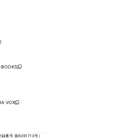
く
ウ
ウ
ウ
ウ
ィ
ィ
で
で
ン
ン
開
開
ド
ド
く
く
ウ
ウ
で
で
開
開
く
く
し
い
ウ
j-BOOKS
新
ィ
し
ン
い
ド
ウ
ウ
ィ
で
ン
HA VOX
開
新
ド
く
し
ウ
い
で
ウ
開
ィ
く
号 第6091713号）
ン