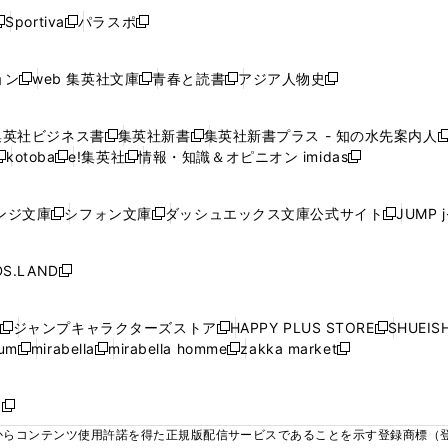
く
く
く
く
く
ウ
ウ
ウ
ウ
ウ
ウ
ウ
ウ
ウ
Sportiva
パラスポ
新
新
ィ
ィ
ィ
ィ
ィ
で
で
で
で
し
し
し
ン
ン
ン
ン
ン
開
開
開
開
い
い
い
ド
ド
ド
ド
ド
ョン
web 集英社文庫
青春と読書
アジア人物史
く
く
く
く
新
新
新
新
ウ
ウ
ウ
ウ
ウ
ウ
ウ
ウ
し
し
し
し
ィ
ィ
ィ
で
で
で
で
で
い
い
い
い
ン
ン
ン
集英社ビジネス書
集英社新書
集英社新書プラス - 知の水先案内人
開
開
開
開
開
新
新
新
ウ
ウ
ウ
ウ
ド
ド
ド
kotoba
e!集英社
情報・知識＆オピニオン imidas
く
く
く
く
く
新
し
新
し
新
ィ
ィ
ィ
ィ
ウ
ウ
ウ
し
し
い
し
い
し
ン
ン
ン
ン
で
で
で
い
い
ウ
い
ウ
い
ド
ド
ド
ド
ンジ文庫
シフォン文庫
ダッシュエックス文庫公式サイト
JUMP 
開
開
開
新
新
新
ウ
ウ
ィ
ウ
ィ
ウ
ウ
ウ
ウ
ウ
く
く
く
し
し
し
ィ
ィ
ン
ィ
ン
ィ
で
で
で
で
い
い
い
ン
ン
ド
ン
ド
ン
S.LAND
開
開
開
開
新
ウ
ウ
ウ
ド
ド
ウ
ド
ウ
ド
く
く
く
く
し
ィ
ィ
ィ
ウ
ウ
で
ウ
で
ウ
い
ン
ン
ン
ジャンプキャラクターズストア
HAPPY PLUS STORE
SHUEIS
で
で
開
で
開
で
新
新
新
ウ
ド
ド
ド
ium
mirabella
mirabella homme
zakka market
開
開
く
開
く
開
し
新
新
新
し
新
し
ィ
ウ
ウ
ウ
く
く
く
く
い
し
し
い
し
し
い
ン
で
で
で
ウ
い
い
ウ
い
い
ウ
ド
ボ
開
開
開
新
ィ
ウ
ウ
ィ
ウ
ウ
ィ
ウ
く
く
く
し
らコンテンツ使用許諾を得た正規版配信サービスであることを示す登録商標（登録番
ン
ィ
ィ
ン
ィ
ィ
ン
で