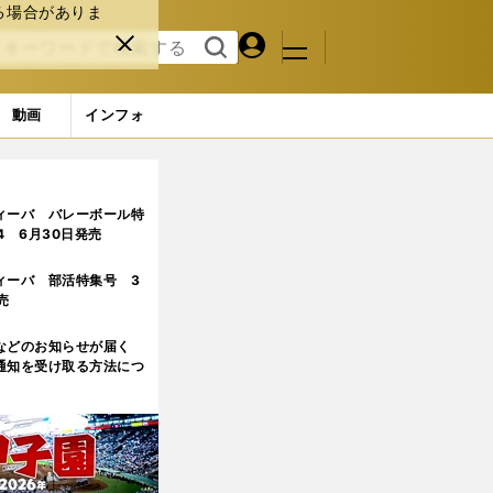
る場合がありま
マイペ
閉じ
検索
メニュ
ー
る
す
ジ
る
動画
インフォ
ィーバ バレーボール特
.4 6月30日発売
ィーバ 部活特集号 3
売
などのお知らせが届く
通知を受け取る方法につ