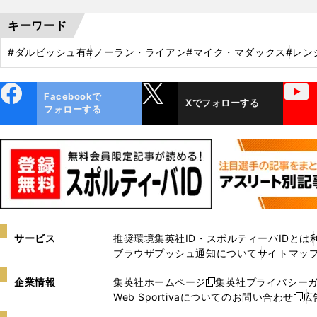
キーワード
#ダルビッシュ有
#ノーラン・ライアン
#マイク・マダックス
#レン
ebo
X
YouTube
Facebookで
Xでフォローする
ok
フォローする
サービス
推奨環境
集英社ID・スポルティーバIDとは
ブラウザプッシュ通知について
サイトマッ
企業情報
集英社ホームページ
集英社プライバシー
新
Web Sportivaについてのお問い合わせ
広
し
新
い
し