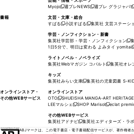
芸能・情報・スポーツ
く
開
く
開
ウ
い
ウ
ウ
ウ
ウ
ド
ウ
ウ
Myojo
週プレNEWS
週プレ グラジャパ!
く
く
新
新
新
ィ
ウ
ィ
ィ
ィ
で
ウ
で
で
し
し
ン
ィ
ン
ン
ン
書籍
文芸・文庫・総合
開
で
開
開
い
い
ド
ン
ド
ド
ド
すばる
小説すばる
集英社 文芸ステーシ
く
開
く
く
新
新
ウ
ウ
ウ
ド
ウ
ウ
ウ
く
し
し
ィ
ィ
学芸・ノンフィクション・新書
で
ウ
で
で
で
い
い
ン
ン
集英社学芸部 - 学芸・ノンフィクション
開
で
開
開
開
新
ウ
ウ
ド
ド
1日5分で、明日は変わる よみタイ yomitai
く
開
く
く
く
し
新
ィ
ィ
ウ
ウ
く
い
ン
ン
ライトノベル・ノベライズ
で
で
ウ
ド
ド
集英社Webマガジン コバルト
集英社オレ
開
開
新
ィ
ウ
ウ
く
く
し
ン
キッズ
で
で
い
ド
集英社みらい文庫
集英社の児童図書 S-KID
開
開
新
ウ
ウ
く
く
し
ィ
オンラインストア・
オンラインストア
で
い
ン
その他WEBサービス
OTO
SHUEISHA MANGA-ART HERITAGE
開
新
ウ
ド
LEEマルシェ
SHOP Marisol
eclat prem
く
し
新
新
ィ
ウ
い
し
し
ン
その他WEBサービス
で
ウ
い
い
ド
集英社アドナビ
集英社エディターズ・ラ
開
新
ィ
ウ
ウ
ウ
く
し
ABJマークは、この電子書店・電子書籍配信サービスが、著作権者か
ン
ィ
ィ
で