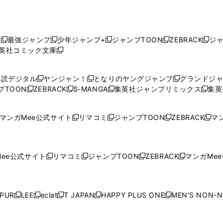
プ
最強ジャンプ
少年ジャンプ+
ジャンプTOON
ZEBRACK
ジ
新
新
新
新
新
英社コミック文庫
し
新
し
し
し
し
い
い
し
い
い
い
ウ
ウ
い
ウ
ウ
ウ
購読デジタル
ヤンジャン！
となりのヤングジャンプ
グランドジ
新
新
新
ィ
ィ
ウ
ィ
ィ
ィ
プTOON
ZEBRACK
S-MANGA
集英社ジャンプリミックス
集英
新
し
新
し
新
し
新
ン
ン
ィ
ン
ン
ン
し
い
し
い
し
い
し
ド
ド
ン
ド
ド
ド
い
ウ
い
ウ
い
ウ
い
ウ
ウ
ド
ウ
ウ
ウ
マンガMee公式サイト
リマコミ
ジャンプTOON
ZEBRACK
マン
新
新
新
新
ウ
ィ
ウ
ィ
ウ
ィ
ウ
で
で
ウ
で
で
で
し
し
し
し
し
ィ
ン
ィ
ン
ィ
ン
ィ
開
開
で
開
開
開
い
い
い
い
い
ン
ド
ン
ド
ン
ド
ン
く
く
開
く
く
く
ウ
ウ
ウ
ウ
ウ
ド
ウ
ド
ウ
ド
ウ
ド
ee公式サイト
リマコミ
ジャンプTOON
ZEBRACK
マンガMeet
く
新
新
新
新
ィ
ィ
ィ
ィ
ィ
ウ
で
ウ
で
ウ
で
ウ
し
し
し
し
ン
ン
ン
ン
ン
で
開
で
開
で
開
で
い
い
い
い
ド
ド
ド
ド
ド
開
く
開
く
開
く
開
ウ
ウ
ウ
ウ
ウ
ウ
ウ
ウ
ウ
PUR
LEE
eclat
T JAPAN
HAPPY PLUS ONE
MEN'S NON-
く
く
く
く
新
新
新
新
新
ィ
ィ
ィ
ィ
で
で
で
で
で
し
し
し
し
し
ン
ン
ン
ン
開
開
開
開
開
い
い
い
い
い
ド
ド
ド
ド