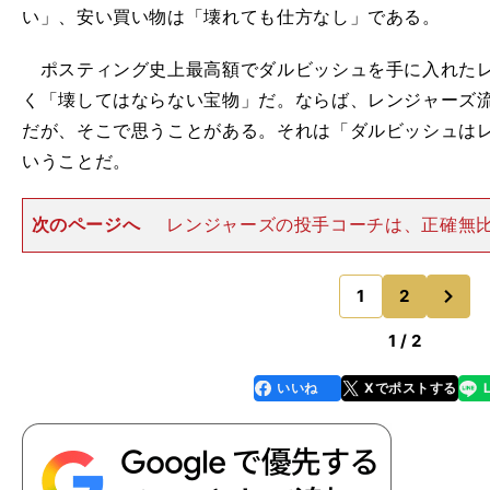
い」、安い買い物は「壊れても仕方なし」である。
ポスティング史上最高額でダルビッシュを手に入れたレ
く「壊してはならない宝物」だ。ならば、レンジャーズ
だが、そこで思うことがある。それは「ダルビッシュは
いうことだ。
次のページへ
レンジャーズの投手コーチは、正確無
ルで"精密機械"の異名をとったメジャー通算355勝のグ
クスの実兄であるマイク・マダックス。弟ほどメジャー
次
ものの、兄も15年間
1
2
のページへ
1 / 2
いいね
Xでポストする
line
faceboo
x
k