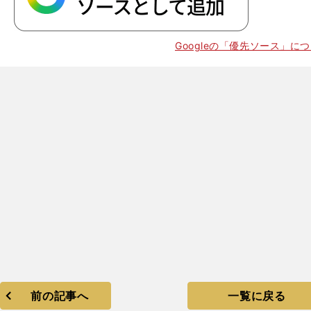
Googleの「優先ソース」に
、
・
】
前の記事へ
一覧に戻る