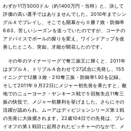
わずか11万5000ドル（約1400万円・当時）と、決して
評価の高い選手ではありませんでした。2010年までシン
グルＡでプレイし、そこでも開幕から０勝７敗・防御率
6.63。苦しいシーズンを送っていたのですが、コーチの
アドバイスでボールの握りを変え、ワインドアップを改
善したところ、突如、才能が開花したのです。
その年のマイナーリーグで奪三振王に輝くと、2011年
はダブルＡ、トリプルＡ合わせて27試合に先発し、155
イニングで12勝３敗・210奪三振・防御率1.92を記録。
そして2011年９月22日にメジャー初先発を果たすと、敵
地でのニューヨーク・ヤンキース戦で５回無失点11奪三
振の快投で、メジャー初勝利を挙げました。さらにその
活躍が認められ、ムーアはディビジョンシリーズ第１戦
の先発に大抜擢されます。22歳104日での先発は、プレ
イオフの第１戦目に起用されたピッチャーのなかで、メ