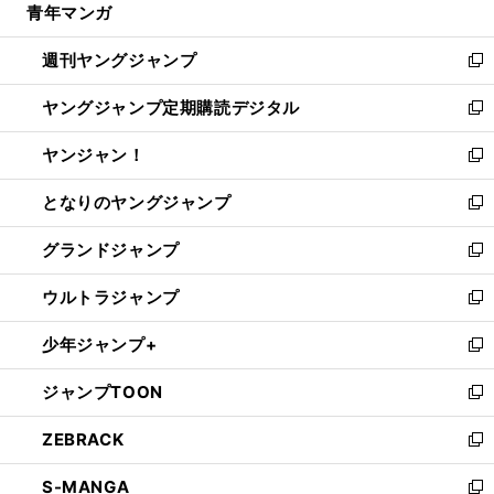
青年マンガ
く
で
ド
ィ
い
開
ウ
ン
ウ
週刊ヤングジャンプ
く
で
ド
ィ
新
開
ウ
ン
し
ヤングジャンプ定期購読デジタル
く
で
ド
い
新
開
ウ
ウ
し
ヤンジャン！
く
で
ィ
い
新
開
ン
ウ
し
となりのヤングジャンプ
く
ド
ィ
い
新
ウ
ン
ウ
し
グランドジャンプ
で
ド
ィ
い
新
開
ウ
ン
ウ
し
ウルトラジャンプ
く
で
ド
ィ
い
新
開
ウ
ン
ウ
し
少年ジャンプ+
く
で
ド
ィ
い
新
開
ウ
ン
ウ
し
ジャンプTOON
く
で
ド
ィ
い
新
開
ウ
ン
ウ
し
ZEBRACK
く
で
ド
ィ
い
新
開
ウ
ン
ウ
し
S-MANGA
く
で
ド
ィ
い
新