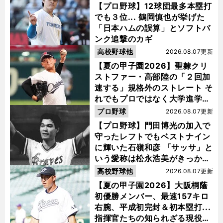
【プロ野球】12球団最多本塁打
でも３位... 鶴岡慎也が挙げた
「日本ハムの誤算」とソフトバ
ンク追撃のカギ
高校野球他
2026.08.07更新
【夏の甲子園2026】聖隷クリ
ストファー・高部陸の「２回加
速する」規格外のストレート そ
れでもプロではなく大学進学を
選ぶ理由
プロ野球
2026.08.07更新
【プロ野球】門田博光の加入で
守ったレフトでもベストナイン
に輝いた石嶺和彦 「サッサ」と
いう愛称は松永浩美がきっか
け？
高校野球他
2026.08.07更新
【夏の甲子園2026】大阪桐蔭
初優勝メンバー、最速157キロ
右腕、平成初完封＆初本塁打...
指揮官たちの知られざる現役時