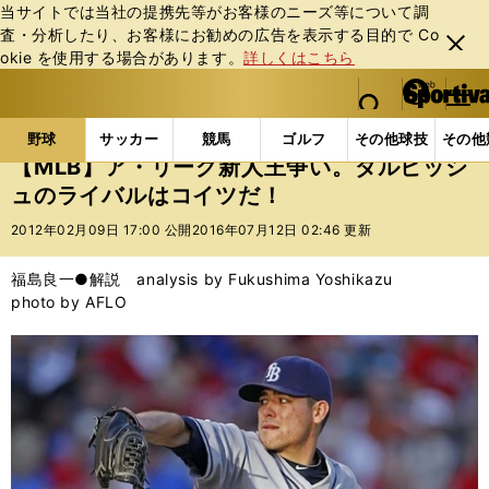
当サイトでは当社の提携先等がお客様のニーズ等について調
査・分析したり、お客様にお勧めの広告を表⽰する⽬的で Co
閉じ
okie を使⽤する場合があります。
詳しくはこちら
る
マイペ
web Sportiva (webスポルティーバ)
検索
メニュ
we
ー
野球の記事一覧
MLB
福島良一
【MLB】ア・
b
ジ
野球
サッカー
競馬
ゴルフ
その他球技
その他
ス
【MLB】ア・リーグ新人王争い。ダルビッシ
ポ
ュのライバルはコイツだ！
ル
テ
2012年02月09日 17:00 公開
2016年07月12日 02:46 更新
ィ
ー
福島良一●解説 analysis by Fukushima Yoshikazu
バ
photo by AFLO