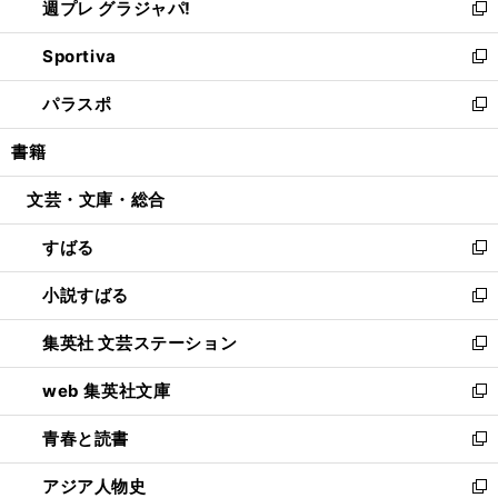
週プレ グラジャパ!
く
で
ィ
い
新
開
ン
ウ
し
Sportiva
く
ド
ィ
い
新
ウ
ン
ウ
し
パラスポ
で
ド
ィ
い
新
開
ウ
ン
ウ
し
書籍
く
で
ド
ィ
い
開
ウ
ン
ウ
文芸・文庫・総合
く
で
ド
ィ
開
ウ
ン
すばる
く
で
ド
新
開
ウ
し
小説すばる
く
で
い
新
開
ウ
し
集英社 文芸ステーション
く
ィ
い
新
ン
ウ
し
web 集英社文庫
ド
ィ
い
新
ウ
ン
ウ
し
青春と読書
で
ド
ィ
い
新
開
ウ
ン
ウ
し
アジア人物史
く
で
ド
ィ
い
新