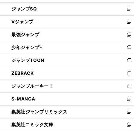
し
ジャンプSQ
い
新
ウ
し
Vジャンプ
ィ
い
新
ン
ウ
し
最強ジャンプ
ド
ィ
い
新
ウ
ン
ウ
し
少年ジャンプ+
で
ド
ィ
い
新
開
ウ
ン
ウ
し
ジャンプTOON
く
で
ド
ィ
い
新
開
ウ
ン
ウ
し
ZEBRACK
く
で
ド
ィ
い
新
開
ウ
ン
ウ
し
ジャンプルーキー！
く
で
ド
ィ
い
新
開
ウ
ン
ウ
し
S-MANGA
く
で
ド
ィ
い
新
開
ウ
ン
ウ
し
集英社ジャンプリミックス
く
で
ド
ィ
い
新
開
ウ
ン
ウ
し
集英社コミック文庫
く
で
ド
ィ
い
新
開
ウ
ン
ウ
し