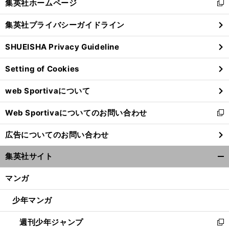
集英社ホームページ
新
閉
し
じ
集英社プライバシーガイドライン
い
る
ウ
SHUEISHA Privacy Guideline
ィ
ン
Setting of Cookies
ド
ウ
web Sportivaについて
で
開
Web Sportivaについてのお問い合わせ
く
新
し
広告についてのお問い合わせ
い
ウ
集英社サイト
ィ
開
ン
く/
マンガ
ド
閉
ウ
じ
少年マンガ
で
る
開
週刊少年ジャンプ
く
新