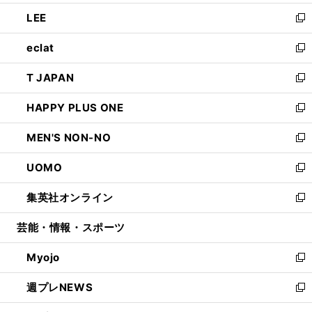
開
ウ
ン
ウ
し
LEE
く
で
ド
ィ
い
新
開
ウ
ン
ウ
し
eclat
く
で
ド
ィ
い
新
開
ウ
ン
ウ
し
T JAPAN
く
で
ド
ィ
い
新
開
ウ
ン
ウ
し
HAPPY PLUS ONE
く
で
ド
ィ
い
新
開
ウ
ン
ウ
し
MEN'S NON-NO
く
で
ド
ィ
い
新
開
ウ
ン
ウ
し
UOMO
く
で
ド
ィ
い
新
開
ウ
ン
ウ
し
集英社オンライン
く
で
ド
ィ
い
新
開
ウ
ン
ウ
し
芸能・情報・スポーツ
く
で
ド
ィ
い
開
ウ
ン
ウ
Myojo
く
で
ド
ィ
新
開
ウ
ン
し
週プレNEWS
く
で
ド
い
新
開
ウ
ウ
し