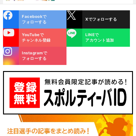
代
cebo
X
Facebookで
Xでフォローする
ok
フォローする
uTube
LINE
YouTubeで
LINEで
チャンネル登録
アカウント追加
stagra
Instagramで
m
フォローする
】
前
ナショナルリーグ発足
へ