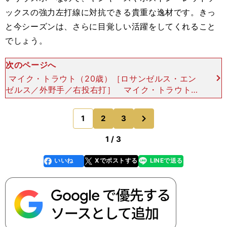
ックスの強力左打線に対抗できる貴重な逸材です。きっ
と今シーズンは、さらに目覚しい活躍をしてくれること
でしょう。
次のページへ
マイク・トラウト（20歳）［ロサンゼルス・エン
ゼルス／外野手／右投右打］ マイク・トラウトは
2009年ドラフト１巡目、全体でも25位という高い
評価でニュージャージー州の高校からロサンゼル
次
1
2
3
のページへ
ス・エン
1 / 3
いいね
Xでポストする
LINEで送る
line
faceboo
x
k