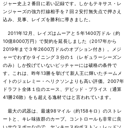
ジャー史上２番目に若い記録です。しかもテキサス・レ
ンジャーズの強力打線相手を７回２安打無失点で押さえ
込み、見事、レイズを勝利に導きました。
2011年12月、レイズはムーアと５年1400万ドル（約
10億8000万円）で契約を延長しました（2017年から
2019年まで３年2600万ドルのオプション付き）。メジ
ャーでわずか９イニング３分の１（レギュラーシーズン
のみ）しか投げていないピッチャーには破格の条件で
す。これは、昨年13勝を挙げて新人王に輝いたチームメ
イトのジェレミー・ヘリクソンよりも高い評価。2007年
ドラフト全体１位のエース、デビッド・プライス（通算
41勝26敗）をも超える逸材ではと言われています。
最大の武器は、最速98マイル（約158キロ）のストレ
ートと、キレ味抜群のカーブ。コントロールも非常に良
いサウスポーなので、ヤンキースやボストン・レッドソ