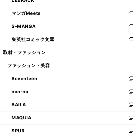
ZEBRACK
で
ド
ィ
い
新
開
ウ
ン
ウ
し
マンガMeets
く
で
ド
ィ
い
新
開
ウ
ン
ウ
し
S-MANGA
く
で
ド
ィ
い
新
開
ウ
ン
ウ
し
集英社コミック文庫
く
で
ド
ィ
い
新
開
ウ
ン
ウ
し
取材・ファッション
く
で
ド
ィ
い
開
ウ
ン
ウ
ファッション・美容
く
で
ド
ィ
開
ウ
ン
Seventeen
く
で
ド
新
開
ウ
し
non-no
く
で
い
新
開
ウ
し
BAILA
く
ィ
い
新
ン
ウ
し
MAQUIA
ド
ィ
い
新
ウ
ン
ウ
し
SPUR
で
ド
ィ
い
新