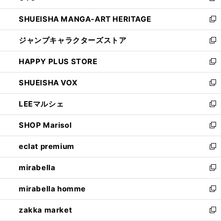
開
ウ
し
SHUEISHA MANGA-ART HERITAGE
く
で
い
新
開
ウ
し
ジャンプキャラクターズストア
く
ィ
い
新
ン
ウ
し
HAPPY PLUS STORE
ド
ィ
い
新
ウ
ン
ウ
し
SHUEISHA VOX
で
ド
ィ
い
新
開
ウ
ン
ウ
し
LEEマルシェ
く
で
ド
ィ
い
新
開
ウ
ン
ウ
し
SHOP Marisol
く
で
ド
ィ
い
新
開
ウ
ン
ウ
し
eclat premium
く
で
ド
ィ
い
新
開
ウ
ン
ウ
し
mirabella
く
で
ド
ィ
い
新
開
ウ
ン
ウ
し
mirabella homme
く
で
ド
ィ
い
新
開
ウ
ン
ウ
し
zakka market
く
で
ド
ィ
い
新
開
ウ