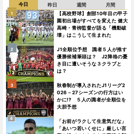
今日
昨日
週間
月間
【高校野球】創部10年目の甲子
1
園初出場がすべてを変えた 健大
高崎・青栁監督が語る「機動破
壊」はこうして生まれた
J1全順位予想 識者５人が推す
2
優勝候補筆頭は？ J2降格の憂
き目に遭いそうな３クラブと
は？
秋春制が導入されたJ1リーグ2
3
026－27シーズンの行方はい
かに!? ５人の識者が全順位を
大胆予想
4
「お前がラクして生意気だな」
「あいつ若いくせに」厳しい言