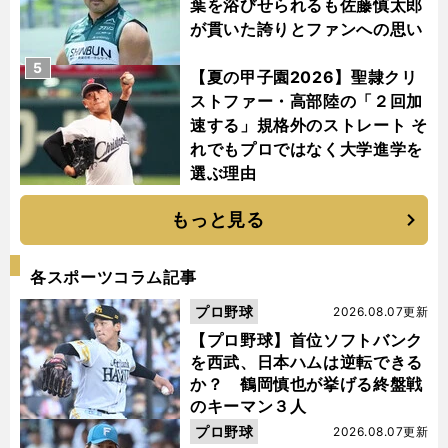
葉を浴びせられるも佐藤慎太郎
が貫いた誇りとファンへの思い
5
【夏の甲子園2026】聖隷クリ
ストファー・高部陸の「２回加
速する」規格外のストレート そ
れでもプロではなく大学進学を
選ぶ理由
もっと見る
各スポーツコラム記事
プロ野球
2026.08.07更新
【プロ野球】首位ソフトバンク
を西武、日本ハムは逆転できる
か？ 鶴岡慎也が挙げる終盤戦
のキーマン３人
プロ野球
2026.08.07更新