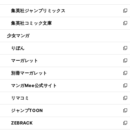
開
ウ
ン
ウ
し
集英社ジャンプリミックス
く
で
ド
ィ
い
新
開
ウ
ン
ウ
し
集英社コミック文庫
く
で
ド
ィ
い
新
開
ウ
ン
ウ
し
少女マンガ
く
で
ド
ィ
い
開
ウ
ン
ウ
りぼん
く
で
ド
ィ
新
開
ウ
ン
し
マーガレット
く
で
ド
い
新
開
ウ
ウ
し
別冊マーガレット
く
で
ィ
い
新
開
ン
ウ
し
マンガMee公式サイト
く
ド
ィ
い
新
ウ
ン
ウ
し
リマコミ
で
ド
ィ
い
新
開
ウ
ン
ウ
し
ジャンプTOON
く
で
ド
ィ
い
新
開
ウ
ン
ウ
し
ZEBRACK
く
で
ド
ィ
い
新
開
ウ
ン
ウ