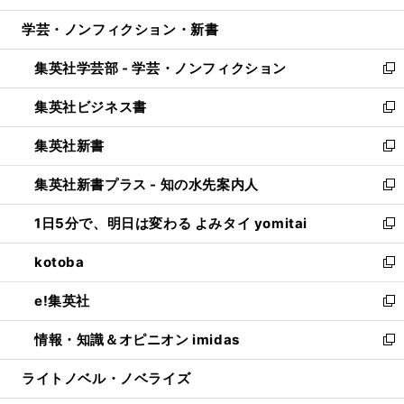
開
ウ
ン
ウ
し
学芸・ノンフィクション・新書
く
で
ド
ィ
い
開
ウ
ン
ウ
集英社学芸部 - 学芸・ノンフィクション
く
で
ド
ィ
新
開
ウ
ン
し
集英社ビジネス書
く
で
ド
い
新
開
ウ
ウ
し
集英社新書
く
で
ィ
い
新
開
ン
ウ
し
集英社新書プラス - 知の水先案内人
く
ド
ィ
い
新
ウ
ン
ウ
し
1日5分で、明日は変わる よみタイ yomitai
で
ド
ィ
い
新
開
ウ
ン
ウ
し
kotoba
く
で
ド
ィ
い
新
開
ウ
ン
ウ
し
e!集英社
く
で
ド
ィ
い
新
開
ウ
ン
ウ
し
情報・知識＆オピニオン imidas
く
で
ド
ィ
い
新
開
ウ
ン
ウ
し
ライトノベル・ノベライズ
く
で
ド
ィ
い
開
ウ
ン
ウ