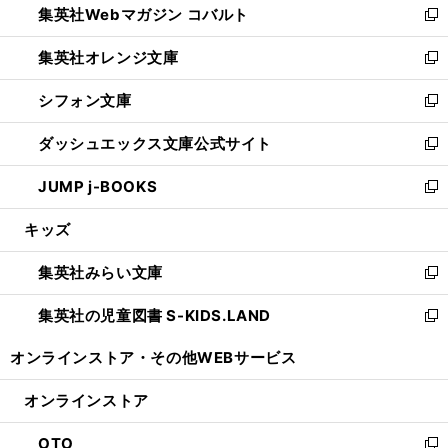
集英社Webマガジン コバルト
く
で
ド
ィ
新
開
ウ
ン
し
集英社オレンジ文庫
く
で
ド
い
新
開
ウ
ウ
し
シフォン文庫
く
で
ィ
い
新
開
ン
ウ
し
ダッシュエックス文庫公式サイト
く
ド
ィ
い
新
ウ
ン
ウ
し
JUMP j-BOOKS
で
ド
ィ
い
新
開
ウ
ン
ウ
し
キッズ
く
で
ド
ィ
い
開
ウ
ン
ウ
集英社みらい文庫
く
で
ド
ィ
新
開
ウ
ン
し
集英社の児童図書 S-KIDS.LAND
く
で
ド
い
新
開
ウ
ウ
し
オンラインストア・
その他WEBサービス
く
で
ィ
い
開
ン
ウ
オンラインストア
く
ド
ィ
ウ
ン
OTO
で
ド
新