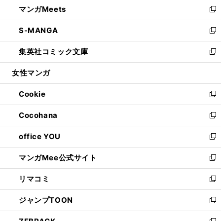
し
マンガMeets
く
で
ド
ィ
い
新
開
ウ
ン
ウ
し
S-MANGA
く
で
ド
ィ
い
新
開
ウ
ン
ウ
し
集英社コミック文庫
く
で
ド
ィ
い
新
開
ウ
ン
ウ
し
女性マンガ
く
で
ド
ィ
い
開
ウ
ン
ウ
Cookie
く
で
ド
ィ
新
開
ウ
ン
し
Cocohana
く
で
ド
い
新
開
ウ
ウ
し
office YOU
く
で
ィ
い
新
開
ン
ウ
し
マンガMee公式サイト
く
ド
ィ
い
新
ウ
ン
ウ
し
リマコミ
で
ド
ィ
い
新
開
ウ
ン
ウ
し
ジャンプTOON
く
で
ド
ィ
い
新
開
ウ
ン
ウ
し
く