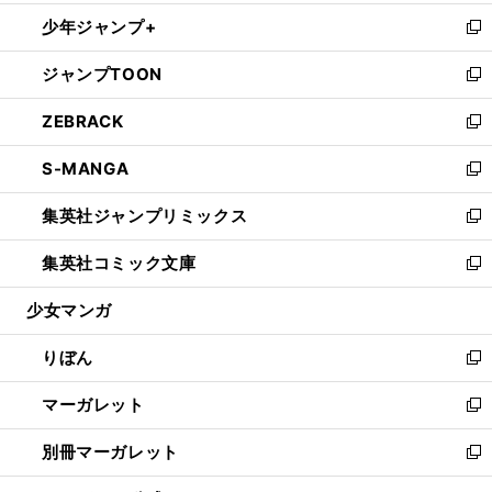
開
ウ
ン
ウ
し
少年ジャンプ+
く
で
ド
ィ
い
新
開
ウ
ン
ウ
し
ジャンプTOON
く
で
ド
ィ
い
新
開
ウ
ン
ウ
し
ZEBRACK
く
で
ド
ィ
い
新
開
ウ
ン
ウ
し
S-MANGA
く
で
ド
ィ
い
新
開
ウ
ン
ウ
し
集英社ジャンプリミックス
く
で
ド
ィ
い
新
開
ウ
ン
ウ
し
集英社コミック文庫
く
で
ド
ィ
い
新
開
ウ
ン
ウ
し
少女マンガ
く
で
ド
ィ
い
開
ウ
ン
ウ
りぼん
く
で
ド
ィ
新
開
ウ
ン
し
マーガレット
く
で
ド
い
新
開
ウ
ウ
し
別冊マーガレット
く
で
ィ
い
新
開
ン
ウ
し