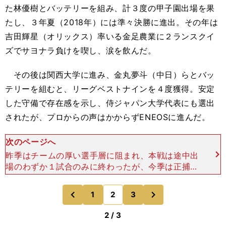
た林優樹とバッテリーを組み、計３度の甲子園出場を果
たし、３年夏（2018年）には準々決勝に進出。その年は
吉田輝星（オリックス）率いる金足農業に２ランスクイ
ズでサヨナラ負けを喫し、涙を飲んだ。
その後は関西大学に進み、金丸夢斗（中日）らとバッ
テリーを組むと、リーグベストナインを４度獲得。安定
した守備で存在感を示し、侍ジャパン大学代表にも選出
されたが、プロからの声はかからずENEOSに進んだ。
次のページへ
昨季はチームの厚い選手層に阻まれ、本戦は途中出
場のわずか１試合のみに終わったが、今季は正捕手
のポジションをつかむと、わずか２枠の西関東二次
予選制覇に貢献。チームは第１代表で本戦進出を決
次
1
2
3
のページへ
のページへ
めた。 本大会
前
2 / 3