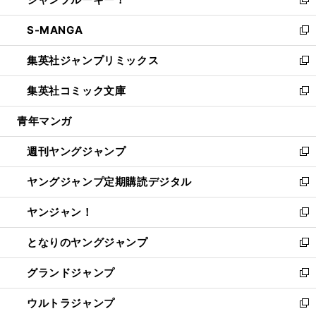
ド
ィ
い
新
開
ウ
ン
ウ
し
S-MANGA
く
で
ド
ィ
い
新
開
ウ
ン
ウ
し
集英社ジャンプリミックス
く
で
ド
ィ
い
新
開
ウ
ン
ウ
し
集英社コミック文庫
く
で
ド
ィ
い
新
開
ウ
ン
ウ
し
青年マンガ
く
で
ド
ィ
い
開
ウ
ン
ウ
週刊ヤングジャンプ
く
で
ド
ィ
新
開
ウ
ン
し
ヤングジャンプ定期購読デジタル
く
で
ド
い
新
開
ウ
ウ
し
ヤンジャン！
く
で
ィ
い
新
開
ン
ウ
し
となりのヤングジャンプ
く
ド
ィ
い
新
ウ
ン
ウ
し
グランドジャンプ
で
ド
ィ
い
新
開
ウ
ン
ウ
し
ウルトラジャンプ
く
で
ド
ィ
い
新