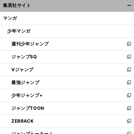
集英社サイト
ィ
開
ン
く/
マンガ
ド
閉
ウ
じ
少年マンガ
で
る
開
週刊少年ジャンプ
く
新
し
ジャンプSQ
い
新
ウ
し
Vジャンプ
ィ
い
新
ン
ウ
し
最強ジャンプ
ド
ィ
い
新
ウ
ン
ウ
し
少年ジャンプ+
で
ド
ィ
い
新
開
ウ
ン
ウ
し
ジャンプTOON
く
で
ド
ィ
い
新
開
ウ
ン
ウ
し
ZEBRACK
く
で
ド
ィ
い
新
開
ウ
ン
ウ
し
ジャンプルーキー！
く
で