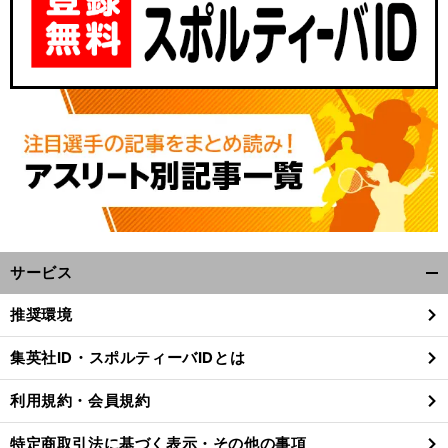
サービス
開
く/
推奨環境
閉
じ
集英社ID・スポルティーバIDとは
る
利用規約・会員規約
特定商取引法に基づく表示・その他の事項