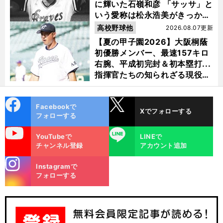
に輝いた石嶺和彦 「サッサ」と
いう愛称は松永浩美がきっか
け？
高校野球他
2026.08.07更新
【夏の甲子園2026】大阪桐蔭
初優勝メンバー、最速157キロ
右腕、平成初完封＆初本塁打...
指揮官たちの知られざる現役時
代
cebo
X
Facebookで
Xでフォローする
ok
フォローする
uTube
LINE
YouTubeで
LINEで
チャンネル登録
アカウント追加
stagra
Instagramで
m
フォローする