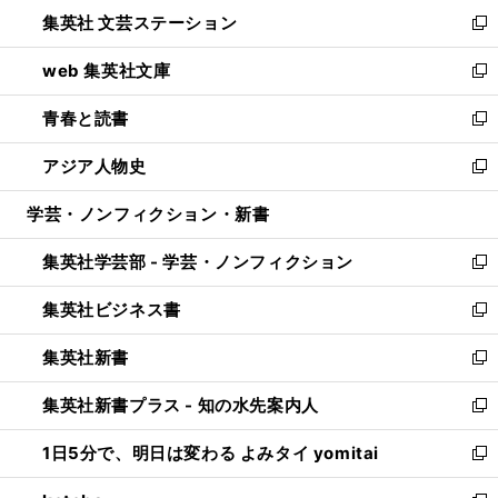
ウ
し
集英社 文芸ステーション
く
ィ
い
新
ン
ウ
し
web 集英社文庫
ド
ィ
い
新
ウ
ン
ウ
し
青春と読書
で
ド
ィ
い
新
開
ウ
ン
ウ
し
アジア人物史
く
で
ド
ィ
い
新
開
ウ
ン
ウ
し
学芸・ノンフィクション・新書
く
で
ド
ィ
い
開
ウ
ン
ウ
集英社学芸部 - 学芸・ノンフィクション
く
で
ド
ィ
新
開
ウ
ン
し
集英社ビジネス書
く
で
ド
い
新
開
ウ
ウ
し
集英社新書
く
で
ィ
い
新
開
ン
ウ
し
集英社新書プラス - 知の水先案内人
く
ド
ィ
い
新
ウ
ン
ウ
し
1日5分で、明日は変わる よみタイ yomitai
で
ド
ィ
い
新
開
ウ
ン
ウ
し