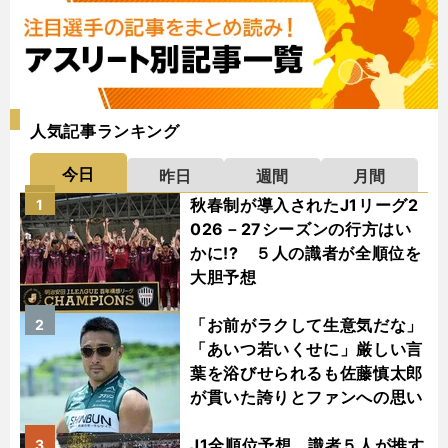
人気記事ランキング
今日
昨日
週間
月間
秋春制が導入されたJ1リーグ2
1
026－27シーズンの行方はい
かに!? ５人の識者が全順位を
大胆予想
「お前がラクして生意気だな」
2
「あいつ若いくせに」厳しい言
葉を浴びせられるも佐藤慎太郎
が貫いた誇りとファンへの思い
J1全順位予想 識者５人が推す
3