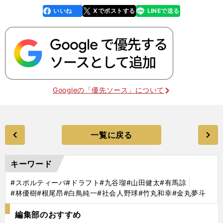
いいね
Xでポストする
LINEで送る
line
faceboo
x
k
Googleの「優先ソース」について
一覧に戻る
キーワード
#スポルティーバ
#ドラフト
#九谷瑠
#山田健太
#有馬諒
#林優樹
#根尾昂
#白鳥純一
#社会人野球
#竹丸和幸
#金丸夢斗
編集部のおすすめ