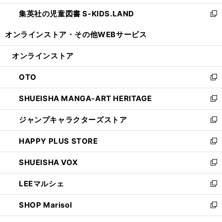
開
ウ
ン
し
集英社の児童図書 S-KIDS.LAND
く
で
ド
い
新
開
ウ
ウ
し
オンラインストア・
その他WEBサービス
く
で
ィ
い
開
ン
ウ
オンラインストア
く
ド
ィ
ウ
ン
OTO
で
ド
新
開
ウ
し
SHUEISHA MANGA-ART HERITAGE
く
で
い
新
開
ウ
し
ジャンプキャラクターズストア
く
ィ
い
新
ン
ウ
し
HAPPY PLUS STORE
ド
ィ
い
新
ウ
ン
ウ
し
SHUEISHA VOX
で
ド
ィ
い
新
開
ウ
ン
ウ
し
LEEマルシェ
く
で
ド
ィ
い
新
開
ウ
ン
ウ
し
SHOP Marisol
く
で
ド
ィ
い
新
開
ウ
ン
ウ
し