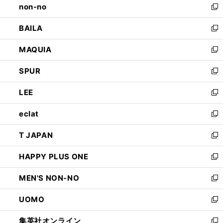
non-no
く
で
い
新
開
ウ
し
BAILA
く
ィ
い
新
ン
ウ
し
MAQUIA
ド
ィ
い
新
ウ
ン
ウ
し
SPUR
で
ド
ィ
い
新
開
ウ
ン
ウ
し
LEE
く
で
ド
ィ
い
新
開
ウ
ン
ウ
し
eclat
く
で
ド
ィ
い
新
開
ウ
ン
ウ
し
T JAPAN
く
で
ド
ィ
い
新
開
ウ
ン
ウ
し
HAPPY PLUS ONE
く
で
ド
ィ
い
新
開
ウ
ン
ウ
し
MEN'S NON-NO
く
で
ド
ィ
い
新
開
ウ
ン
ウ
し
UOMO
く
で
ド
ィ
い
新
開
ウ
ン
ウ
し
集英社オンライン
く
で
ド
ィ
い
新