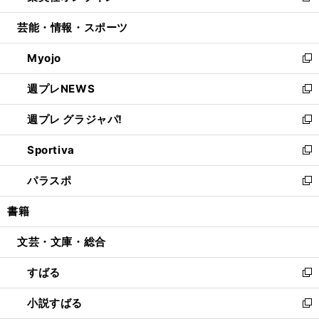
開
ウ
ン
ウ
し
芸能・情報・スポーツ
く
で
ド
ィ
い
開
ウ
ン
ウ
Myojo
く
で
ド
ィ
新
開
ウ
ン
し
週プレNEWS
く
で
ド
い
新
開
ウ
ウ
し
週プレ グラジャパ!
く
で
ィ
い
新
開
ン
ウ
し
Sportiva
く
ド
ィ
い
新
ウ
ン
ウ
し
パラスポ
で
ド
ィ
い
新
開
ウ
ン
ウ
し
書籍
く
で
ド
ィ
い
開
ウ
ン
ウ
文芸・文庫・総合
く
で
ド
ィ
開
ウ
ン
すばる
く
で
ド
新
開
ウ
し
小説すばる
く
で
い
新
開