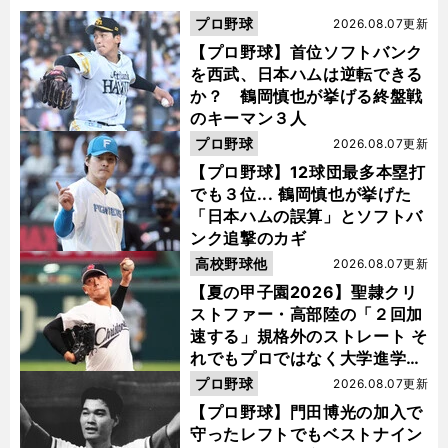
プロ野球
2026.08.07更新
【プロ野球】首位ソフトバンク
を西武、日本ハムは逆転できる
か？ 鶴岡慎也が挙げる終盤戦
のキーマン３人
プロ野球
2026.08.07更新
【プロ野球】12球団最多本塁打
でも３位... 鶴岡慎也が挙げた
「日本ハムの誤算」とソフトバ
ンク追撃のカギ
高校野球他
2026.08.07更新
【夏の甲子園2026】聖隷クリ
ストファー・高部陸の「２回加
速する」規格外のストレート そ
れでもプロではなく大学進学を
選ぶ理由
プロ野球
2026.08.07更新
【プロ野球】門田博光の加入で
守ったレフトでもベストナイン