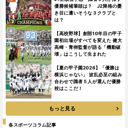
優勝候補筆頭は？ J2降格の憂
き目に遭いそうな３クラブと
は？
4
【高校野球】創部10年目の甲子
園初出場がすべてを変えた 健大
高崎・青栁監督が語る「機動破
壊」はこうして生まれた
5
【夏の甲子園2026】「優勝は
横浜じゃない」 波乱必至の組み
合わせで識者５人が選んだ優勝
校はここだ！
もっと見る
各スポーツコラム記事