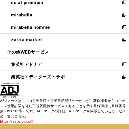
eclat premium
く
で
ド
ィ
い
新
開
ウ
ン
ウ
し
mirabella
く
で
ド
ィ
い
新
開
ウ
ン
ウ
し
mirabella homme
く
で
ド
ィ
い
新
開
ウ
ン
ウ
し
zakka market
く
で
ド
ィ
い
新
開
ウ
ン
ウ
し
その他WEBサービス
く
で
ド
ィ
い
開
ウ
ン
ウ
集英社アドナビ
く
で
ド
ィ
新
開
ウ
ン
し
集英社エディターズ・ラボ
く
で
ド
い
新
開
ウ
ウ
し
く
で
ィ
い
開
ン
ウ
ABJマークは、この電子書店・電子書籍配信サービスが、著作権者からコンテ
く
ド
ィ
ンツ使用許諾を得た正規版配信サービスであることを示す登録商標（登録番号
ウ
ン
第6091713号）です。ABJマークの詳細、ABJマークを掲示しているサービス
で
ド
の一覧はこちら。
開
ウ
https://aebs.or.jp/
新
く
で
し