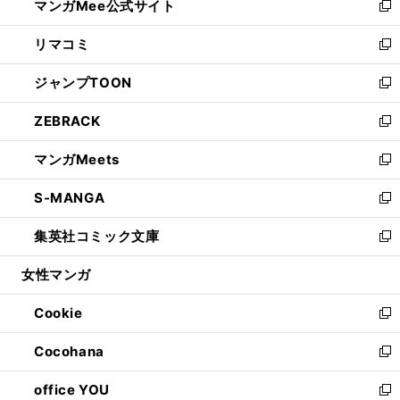
マンガMee公式サイト
く
ド
ィ
い
新
ウ
ン
ウ
し
リマコミ
で
ド
ィ
い
新
開
ウ
ン
ウ
し
ジャンプTOON
く
で
ド
ィ
い
新
開
ウ
ン
ウ
し
ZEBRACK
く
で
ド
ィ
い
新
開
ウ
ン
ウ
し
マンガMeets
く
で
ド
ィ
い
新
開
ウ
ン
ウ
し
S-MANGA
く
で
ド
ィ
い
新
開
ウ
ン
ウ
し
集英社コミック文庫
く
で
ド
ィ
い
新
開
ウ
ン
ウ
し
女性マンガ
く
で
ド
ィ
い
開
ウ
ン
ウ
Cookie
く
で
ド
ィ
新
開
ウ
ン
し
Cocohana
く
で
ド
い
新
開
ウ
ウ
し
office YOU
く
で
ィ
い
新