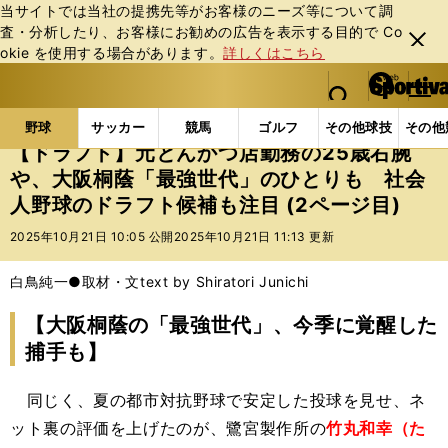
当サイトでは当社の提携先等がお客様のニーズ等について調
査・分析したり、お客様にお勧めの広告を表⽰する⽬的で Co
閉じ
okie を使⽤する場合があります。
詳しくはこちら
る
マイペ
web Sportiva (webスポルティーバ)
検索
メニュ
we
ー
野球の記事一覧
高校野球他
【ドラフト】元とんかつ
b
ジ
野球
サッカー
競馬
ゴルフ
その他球技
その他
ス
【ドラフト】元とんかつ店勤務の25歳右腕
ポ
や、大阪桐蔭「最強世代」のひとりも 社会
ル
人野球のドラフト候補も注目 (2ページ目)
テ
ィ
2025年10月21日 10:05 公開
2025年10月21日 11:13 更新
ー
バ
白鳥純一●取材・文text by Shiratori Junichi
【大阪桐蔭の「最強世代」、今季に覚醒した
捕手も】
同じく、夏の都市対抗野球で安定した投球を見せ、ネ
ット裏の評価を上げたのが、鷺宮製作所の
竹丸和幸（た