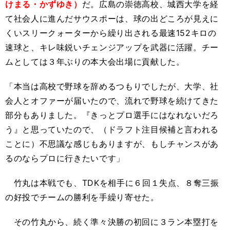
けまる・かずゆき）
だ。広島の崇徳高校、城西大学を経
て社会人に進んだサウスポーは、球の出どころが見えに
くいスリークォーターから繰り出される最速152キロの
速球と、キレ味鋭いチェンジアップを武器に活躍。チー
ムとしては３年ぶりの本大会出場に貢献した。
「本当は高校で野球を辞めるつもりでしたが、大学、社
会人とオファーが届いたので、流れで野球を続けてきた
部分もありました。『きっとプロ選手にはなれないだろ
う』と思っていたので、（ドラフト注目候補と言われる
ことに）不思議な感じもありますが、もしチャンスがあ
るのならプロに行きたいです」
竹丸は本戦でも、TDKを相手に６回１失点、８奪三振
の好投でチームの勝利を手繰り寄せた。
その竹丸から、続く準々決勝の初回に３ラン本塁打を