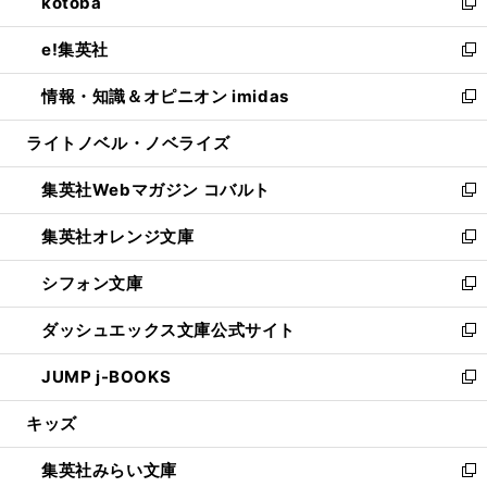
kotoba
く
で
ド
ィ
い
新
開
ウ
ン
ウ
し
e!集英社
く
で
ド
ィ
い
新
開
ウ
ン
ウ
し
情報・知識＆オピニオン imidas
く
で
ド
ィ
い
新
開
ウ
ン
ウ
し
ライトノベル・ノベライズ
く
で
ド
ィ
い
開
ウ
ン
ウ
集英社Webマガジン コバルト
く
で
ド
ィ
新
開
ウ
ン
し
集英社オレンジ文庫
く
で
ド
い
新
開
ウ
ウ
し
シフォン文庫
く
で
ィ
い
新
開
ン
ウ
し
ダッシュエックス文庫公式サイト
く
ド
ィ
い
新
ウ
ン
ウ
し
JUMP j-BOOKS
で
ド
ィ
い
新
開
ウ
ン
ウ
し
キッズ
く
で
ド
ィ
い
開
ウ
ン
ウ
集英社みらい文庫
く
で
ド
ィ
新