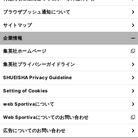
ブラウザプッシュ通知について
前
へ
サイトマップ
企業情報
開
く/
集英社ホームページ
新
閉
し
じ
集英社プライバシーガイドライン
い
る
ウ
SHUEISHA Privacy Guideline
ィ
ン
Setting of Cookies
ド
ウ
web Sportivaについて
で
開
Web Sportivaについてのお問い合わせ
く
新
し
広告についてのお問い合わせ
い
ウ