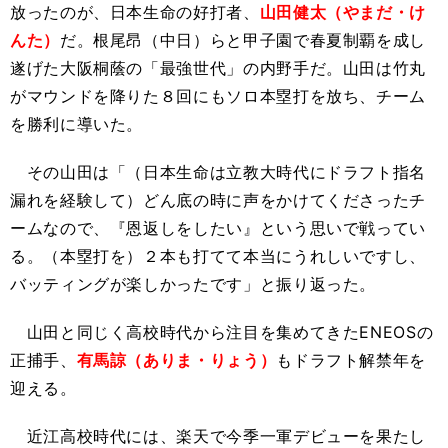
放ったのが、日本生命の好打者、
山田健太（やまだ・け
んた）
だ。根尾昂（中日）らと甲子園で春夏制覇を成し
遂げた大阪桐蔭の「最強世代」の内野手だ。山田は竹丸
がマウンドを降りた８回にもソロ本塁打を放ち、チーム
を勝利に導いた。
その山田は「（日本生命は立教大時代にドラフト指名
漏れを経験して）どん底の時に声をかけてくださったチ
ームなので、『恩返しをしたい』という思いで戦ってい
る。（本塁打を）２本も打てて本当にうれしいですし、
バッティングが楽しかったです」と振り返った。
山田と同じく高校時代から注目を集めてきたENEOSの
正捕手、
有馬諒（ありま・りょう）
もドラフト解禁年を
迎える。
近江高校時代には、楽天で今季一軍デビューを果たし