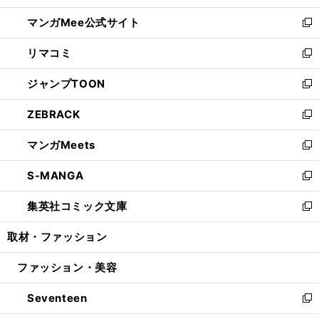
開
ン
ウ
し
マンガMee公式サイト
く
ド
ィ
い
新
ウ
ン
ウ
し
リマコミ
で
ド
ィ
い
新
開
ウ
ン
ウ
し
ジャンプTOON
く
で
ド
ィ
い
新
開
ウ
ン
ウ
し
ZEBRACK
く
で
ド
ィ
い
新
開
ウ
ン
ウ
し
マンガMeets
く
で
ド
ィ
い
新
開
ウ
ン
ウ
し
S-MANGA
く
で
ド
ィ
い
新
開
ウ
ン
ウ
し
集英社コミック文庫
く
で
ド
ィ
い
新
開
ウ
ン
ウ
し
取材・ファッション
く
で
ド
ィ
い
開
ウ
ン
ウ
ファッション・美容
く
で
ド
ィ
開
ウ
ン
Seventeen
く
で
ド
新
開
ウ
し