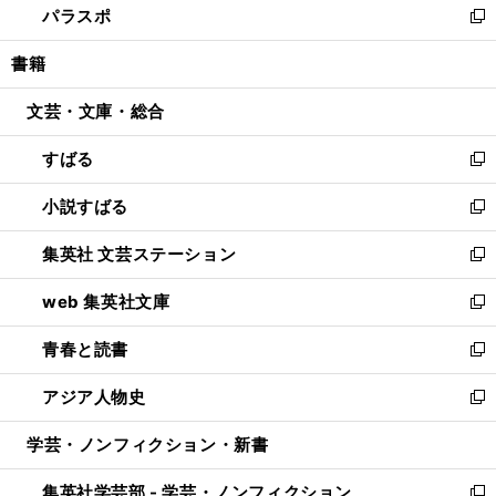
パラスポ
で
ド
ィ
い
新
開
ウ
ン
ウ
し
書籍
く
で
ド
ィ
い
開
ウ
ン
ウ
文芸・文庫・総合
く
で
ド
ィ
開
ウ
ン
すばる
く
で
ド
新
開
ウ
し
小説すばる
く
で
い
新
開
ウ
し
集英社 文芸ステーション
く
ィ
い
新
ン
ウ
し
web 集英社文庫
ド
ィ
い
新
ウ
ン
ウ
し
青春と読書
で
ド
ィ
い
新
開
ウ
ン
ウ
し
アジア人物史
く
で
ド
ィ
い
新
開
ウ
ン
ウ
し
学芸・ノンフィクション・新書
く
で
ド
ィ
い
開
ウ
ン
ウ
集英社学芸部 - 学芸・ノンフィクション
く
で
ド
ィ