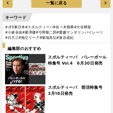
一覧に戻る
キーワード
#JFE東日本
#スポルティーバ
#佐々木朗希
#大谷輝龍
#小倉全由
#廣澤優
#弓岡敬二郎
#愛媛マンダリンパイレーツ
#日大三
#独立リーグ
#菊地高弘
#落合成紀
編集部のおすすめ
スポルティーバ バレーボール
特集号 Vol.4 6月30日発売
スポルティーバ 部活特集号
3月16日発売