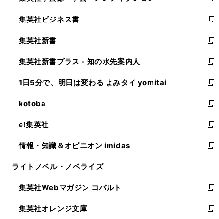
新
開
ウ
ン
し
集英社ビジネス書
く
で
ド
い
新
開
ウ
ウ
し
集英社新書
く
で
ィ
い
新
開
ン
ウ
し
集英社新書プラス - 知の水先案内人
く
ド
ィ
い
新
ウ
ン
ウ
し
1日5分で、明日は変わる よみタイ yomitai
で
ド
ィ
い
新
開
ウ
ン
ウ
し
kotoba
く
で
ド
ィ
い
新
開
ウ
ン
ウ
し
e!集英社
く
で
ド
ィ
い
新
開
ウ
ン
ウ
し
情報・知識＆オピニオン imidas
く
で
ド
ィ
い
新
開
ウ
ン
ウ
し
ライトノベル・ノベライズ
く
で
ド
ィ
い
開
ウ
ン
ウ
集英社Webマガジン コバルト
く
で
ド
ィ
新
開
ウ
ン
し
集英社オレンジ文庫
く
で
ド
い
新
開