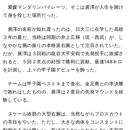
愛媛マンダリンパイレーツ。そこは廣澤が人生を賭け
て身を投じた場所だった。
廣澤の名前が知れ渡ったのは、日大三に在学した高校
２年の夏だ。当時は同期の井上広輝（現・西武）が、し
なやかな腕の振りの本格派右腕として注目されていた。
だが、廣澤は３回戦の龍谷大平安戦で先発投手に抜擢さ
れると、５回２失点の好投で勝利に貢献。最速148キロ
を計測し、上々の甲子園デビューを飾った。
チームは甲子園ベスト４まで進出。金足農との準決勝
で敗れはしたものの、廣澤は２度目の先発マウンドを経
験している。
スケール抜群の大型右腕は、当然ながらプロスカウト
の耳目を引いた。ただし、大きな肉体をコンスタントに