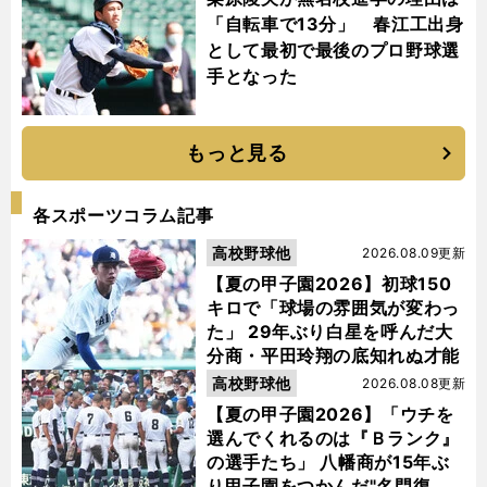
「自転車で13分」 春江工出身
として最初で最後のプロ野球選
手となった
もっと見る
各スポーツコラム記事
高校野球他
2026.08.09更新
【夏の甲子園2026】初球150
キロで「球場の雰囲気が変わっ
た」 29年ぶり白星を呼んだ大
分商・平田玲翔の底知れぬ才能
高校野球他
2026.08.08更新
【夏の甲子園2026】「ウチを
選んでくれるのは『Ｂランク』
の選手たち」 八幡商が15年ぶ
り甲子園をつかんだ"名門復