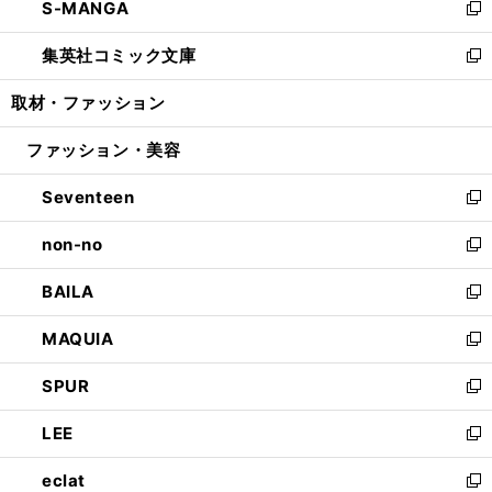
S-MANGA
く
で
ド
ィ
い
新
開
ウ
ン
ウ
し
集英社コミック文庫
く
で
ド
ィ
い
新
開
ウ
ン
ウ
し
取材・ファッション
く
で
ド
ィ
い
開
ウ
ン
ウ
ファッション・美容
く
で
ド
ィ
開
ウ
ン
Seventeen
く
で
ド
新
開
ウ
し
non-no
く
で
い
新
開
ウ
し
BAILA
く
ィ
い
新
ン
ウ
し
MAQUIA
ド
ィ
い
新
ウ
ン
ウ
し
SPUR
で
ド
ィ
い
新
開
ウ
ン
ウ
し
LEE
く
で
ド
ィ
い
新
開
ウ
ン
ウ
し
eclat
く
で
ド
ィ
い
新