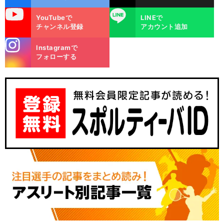
uTube
LINE
YouTubeで
LINEで
チャンネル登録
アカウント追加
stagra
Instagramで
m
フォローする
・
令
」
前
へ