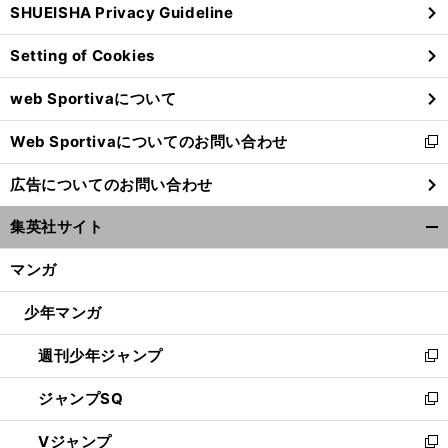
SHUEISHA Privacy Guideline
ィ
ン
Setting of Cookies
ド
ウ
web Sportivaについて
で
開
Web Sportivaについてのお問い合わせ
く
新
し
広告についてのお問い合わせ
い
ウ
集英社サイト
ィ
開
ン
く/
マンガ
ド
閉
ウ
じ
少年マンガ
で
る
開
週刊少年ジャンプ
く
新
し
ジャンプSQ
い
新
ウ
し
Vジャンプ
ィ
い
新