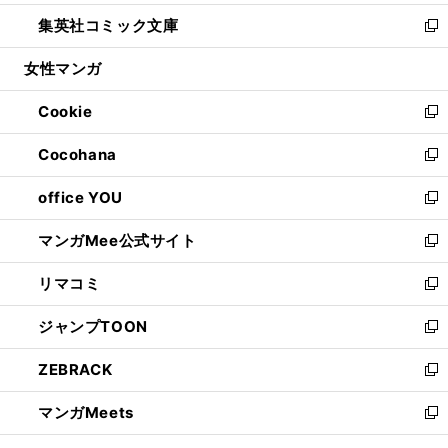
開
ウ
ン
ウ
し
集英社コミック文庫
く
で
ド
ィ
い
新
開
ウ
ン
ウ
し
女性マンガ
く
で
ド
ィ
い
開
ウ
ン
ウ
Cookie
く
で
ド
ィ
新
開
ウ
ン
し
Cocohana
く
で
ド
い
新
開
ウ
ウ
し
office YOU
く
で
ィ
い
新
開
ン
ウ
し
マンガMee公式サイト
く
ド
ィ
い
新
ウ
ン
ウ
し
リマコミ
で
ド
ィ
い
新
開
ウ
ン
ウ
し
ジャンプTOON
く
で
ド
ィ
い
新
開
ウ
ン
ウ
し
ZEBRACK
く
で
ド
ィ
い
新
開
ウ
ン
ウ
し
マンガMeets
く
で
ド
ィ
い
新
開
ウ
ン
ウ
し