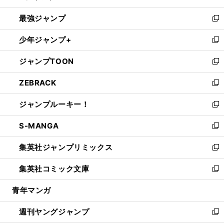
ン
ウ
し
最強ジャンプ
ド
ィ
い
新
ウ
ン
ウ
し
少年ジャンプ+
で
ド
ィ
い
新
開
ウ
ン
ウ
し
ジャンプTOON
く
で
ド
ィ
い
新
開
ウ
ン
ウ
し
ZEBRACK
く
で
ド
ィ
い
新
開
ウ
ン
ウ
し
ジャンプルーキー！
く
で
ド
ィ
い
新
開
ウ
ン
ウ
し
S-MANGA
く
で
ド
ィ
い
新
開
ウ
ン
ウ
し
集英社ジャンプリミックス
く
で
ド
ィ
い
新
開
ウ
ン
ウ
し
集英社コミック文庫
く
で
ド
ィ
い
新
開
ウ
ン
ウ
し
青年マンガ
く
で
ド
ィ
い
開
ウ
ン
ウ
週刊ヤングジャンプ
く
で
ド
ィ
新
開
ウ
ン