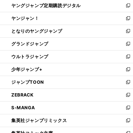
し
ヤングジャンプ定期購読デジタル
く
で
ド
い
新
開
ウ
ウ
し
ヤンジャン！
く
で
ィ
い
新
開
ン
ウ
し
となりのヤングジャンプ
く
ド
ィ
い
新
ウ
ン
ウ
し
グランドジャンプ
で
ド
ィ
い
新
開
ウ
ン
ウ
し
ウルトラジャンプ
く
で
ド
ィ
い
新
開
ウ
ン
ウ
し
少年ジャンプ+
く
で
ド
ィ
い
新
開
ウ
ン
ウ
し
ジャンプTOON
く
で
ド
ィ
い
新
開
ウ
ン
ウ
し
ZEBRACK
く
で
ド
ィ
い
新
開
ウ
ン
ウ
し
S-MANGA
く
で
ド
ィ
い
新
開
ウ
ン
ウ
し
集英社ジャンプリミックス
く
で
ド
ィ
い
新
開
ウ
ン
ウ
し
く