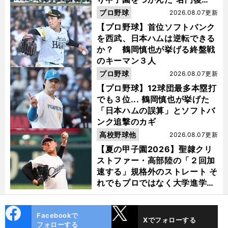
活"の舞台裏
プロ野球
2026.08.07更新
【プロ野球】首位ソフトバンク
を西武、日本ハムは逆転できる
か？ 鶴岡慎也が挙げる終盤戦
のキーマン３人
プロ野球
2026.08.07更新
【プロ野球】12球団最多本塁打
でも３位... 鶴岡慎也が挙げた
「日本ハムの誤算」とソフトバ
ンク追撃のカギ
高校野球他
2026.08.07更新
【夏の甲子園2026】聖隷クリ
ストファー・高部陸の「２回加
速する」規格外のストレート そ
れでもプロではなく大学進学を
選ぶ理由
cebo
X
Facebookで
Xでフォローする
ok
フォローする