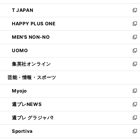
開
ウ
ン
ウ
し
T JAPAN
く
で
ド
ィ
い
新
開
ウ
ン
ウ
し
HAPPY PLUS ONE
く
で
ド
ィ
い
新
開
ウ
ン
ウ
し
MEN'S NON-NO
く
で
ド
ィ
い
新
開
ウ
ン
ウ
し
UOMO
く
で
ド
ィ
い
新
開
ウ
ン
ウ
し
集英社オンライン
く
で
ド
ィ
い
新
開
ウ
ン
ウ
し
芸能・情報・スポーツ
く
で
ド
ィ
い
開
ウ
ン
ウ
Myojo
く
で
ド
ィ
新
開
ウ
ン
し
週プレNEWS
く
で
ド
い
新
開
ウ
ウ
し
週プレ グラジャパ!
く
で
ィ
い
新
開
ン
ウ
し
Sportiva
く
ド
ィ
い
新
ウ
ン
ウ
し