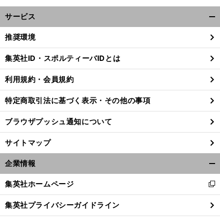
サービス
開
く/
推奨環境
閉
じ
集英社ID・スポルティーバIDとは
る
利用規約・会員規約
特定商取引法に基づく表示・その他の事項
ブラウザプッシュ通知について
サイトマップ
企業情報
開
く/
集英社ホームページ
新
閉
し
じ
集英社プライバシーガイドライン
い
る
ウ