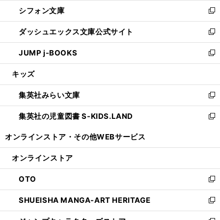
ウ
ウ
し
シフォン文庫
く
で
ィ
い
新
開
ン
ウ
し
ダッシュエックス文庫公式サイト
く
ド
ィ
い
新
ウ
ン
ウ
し
JUMP j-BOOKS
で
ド
ィ
い
新
開
ウ
ン
ウ
し
キッズ
く
で
ド
ィ
い
開
ウ
ン
ウ
集英社みらい文庫
く
で
ド
ィ
新
開
ウ
ン
し
集英社の児童図書 S-KIDS.LAND
く
で
ド
い
新
開
ウ
ウ
し
オンラインストア・
その他WEBサービス
く
で
ィ
い
開
ン
ウ
オンラインストア
く
ド
ィ
ウ
ン
OTO
で
ド
新
開
ウ
し
SHUEISHA MANGA-ART HERITAGE
く
で
い
新
開
ウ
し