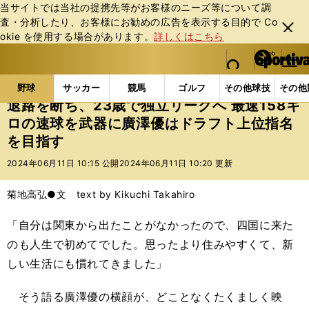
当サイトでは当社の提携先等がお客様のニーズ等について調
査・分析したり、お客様にお勧めの広告を表⽰する⽬的で Co
閉じ
okie を使⽤する場合があります。
詳しくはこちら
る
マイペ
web Sportiva (webスポルティーバ)
検索
メニュ
we
ー
野球の記事一覧
高校野球他
退路を断ち、23歳で独
b
ジ
野球
サッカー
競馬
ゴルフ
その他球技
その他
ス
退路を断ち、23歳で独立リーグへ 最速158キ
ポ
ロの速球を武器に廣澤優はドラフト上位指名
ル
を目指す
テ
ィ
2024年06月11日 10:15 公開
2024年06月11日 10:20 更新
ー
バ
菊地高弘●文 text by Kikuchi Takahiro
「自分は関東から出たことがなかったので、四国に来た
のも人生で初めてでした。思ったより住みやすくて、新
しい生活にも慣れてきました」
そう語る廣澤優の横顔が、どことなくたくましく映