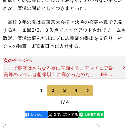
制御するのは難しい。投げてみないとわからない不安定
さが、廣澤の課題としてつきまとった。
高校３年の夏は西東京大会準々決勝の桜美林戦で先発
するも、１回2/3、３失点でノックアウトされてチームも
敗退。廣澤は悩んだ末にプロ志望届の提出を見送り、社
会人の強豪・JFE東日本に入社する。
次のページへ
ここで廣澤はさらなる壁に直面する。アマチュア最
高峰のレベルは想像以上に高かったのだ。 JFE東
日本は廣澤が入社する前年に都市対抗野球大会で優
勝している。元DeNA投手の須田幸太（引退）のよ
次
1
2
3
4
のページへ
うに、ひと
1 / 4
いいね
Xでポストする
LINEで送る
line
faceboo
x
k