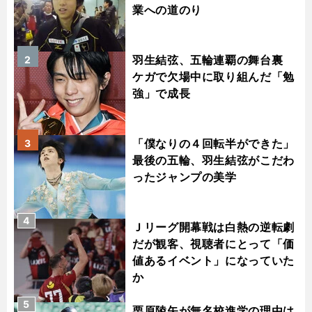
業への道のり
羽生結弦、五輪連覇の舞台裏
2
ケガで欠場中に取り組んだ「勉
強」で成長
「僕なりの４回転半ができた」
3
最後の五輪、羽生結弦がこだわ
ったジャンプの美学
4
Ｊリーグ開幕戦は白熱の逆転劇
だが観客、視聴者にとって「価
値あるイベント」になっていた
か
5
栗原陵矢が無名校進学の理由は