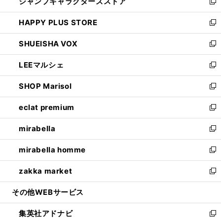
ジャンプキャラクターズストア
く
ィ
い
新
ン
ウ
し
HAPPY PLUS STORE
ド
ィ
い
新
ウ
ン
ウ
し
SHUEISHA VOX
で
ド
ィ
い
新
開
ウ
ン
ウ
し
LEEマルシェ
く
で
ド
ィ
い
新
開
ウ
ン
ウ
し
SHOP Marisol
く
で
ド
ィ
い
新
開
ウ
ン
ウ
し
eclat premium
く
で
ド
ィ
い
新
開
ウ
ン
ウ
し
mirabella
く
で
ド
ィ
い
新
開
ウ
ン
ウ
し
mirabella homme
く
で
ド
ィ
い
新
開
ウ
ン
ウ
し
zakka market
く
で
ド
ィ
い
新
開
ウ
ン
ウ
し
その他WEBサービス
く
で
ド
ィ
い
開
ウ
ン
ウ
集英社アドナビ
く
で
ド
ィ
新