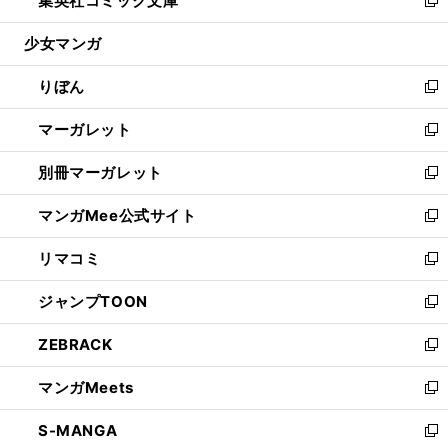
集英社コミック文庫
で
ド
ィ
い
新
開
ウ
ン
ウ
し
少女マンガ
く
で
ド
ィ
い
開
ウ
ン
ウ
りぼん
く
で
ド
ィ
新
開
ウ
ン
し
マーガレット
く
で
ド
い
新
開
ウ
ウ
し
別冊マーガレット
く
で
ィ
い
新
開
ン
ウ
し
マンガMee公式サイト
く
ド
ィ
い
新
ウ
ン
ウ
し
リマコミ
で
ド
ィ
い
新
開
ウ
ン
ウ
し
ジャンプTOON
く
で
ド
ィ
い
新
開
ウ
ン
ウ
し
ZEBRACK
く
で
ド
ィ
い
新
開
ウ
ン
ウ
し
マンガMeets
く
で
ド
ィ
い
新
開
ウ
ン
ウ
し
S-MANGA
く
で
ド
ィ
い
新