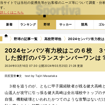
当サイトでは当社の提携先等がお客様のニーズ等について調査・分析し
web Sportiva (webスポルティーバ)
す。
詳しくはこちら
新着
ランキング
野球
サッカー
競馬
ゴル
we
野球の記事一覧
高校野球他
2024センバツ有力校
b
ス
2024センバツ有力校はこの６校 
ポ
ル
した投打のバランスナンバーワンは？ 
テ
2024年03月16日 07:30 公開
2024年03月25日 21:28 更新
ィ
ー
バ
田尻賢誉●文 text by Tajiri Masataka
３校を追うのが、ともに甲子園経験者が残る健大高崎と
山遥人が攻守に引っ張る健大高崎は全出場校中トップのチー
自慢。機動破壊といわれたかつてのような攻撃はないだ