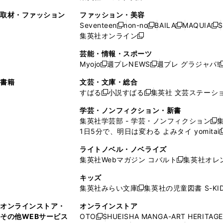
ン
ィ
ン
ィ
で
開
で
い
し
い
い
ド
ン
ド
ン
取材・ファッション
ファッション・美容
開
く
開
ウ
い
ウ
ウ
ウ
ド
ウ
ド
Seventeen
non-no
BAILA
MAQUIA
S
く
く
新
新
新
新
ィ
ウ
ィ
ィ
で
ウ
で
ウ
集英社オンライン
し
新
し
し
し
ン
ィ
ン
ン
開
で
開
で
い
し
い
い
い
ド
ン
ド
ド
芸能・情報・スポーツ
く
開
く
開
ウ
い
ウ
ウ
ウ
ウ
ド
ウ
ウ
Myojo
週プレNEWS
週プレ グラジャパ!
く
く
新
新
新
ィ
ウ
ィ
ィ
ィ
で
ウ
で
で
し
し
ン
ィ
ン
ン
ン
書籍
文芸・文庫・総合
開
で
開
開
い
い
ド
ン
ド
ド
ド
すばる
小説すばる
集英社 文芸ステーシ
く
開
く
く
新
新
ウ
ウ
ウ
ド
ウ
ウ
ウ
く
し
し
ィ
ィ
学芸・ノンフィクション・新書
で
ウ
で
で
で
い
い
ン
ン
集英社学芸部 - 学芸・ノンフィクション
開
で
開
開
開
新
ウ
ウ
ド
ド
1日5分で、明日は変わる よみタイ yomitai
く
開
く
く
く
し
新
ィ
ィ
ウ
ウ
く
い
ン
ン
ライトノベル・ノベライズ
で
で
ウ
ド
ド
集英社Webマガジン コバルト
集英社オレ
開
開
新
ィ
ウ
ウ
く
く
し
ン
キッズ
で
で
い
ド
集英社みらい文庫
集英社の児童図書 S-KID
開
開
新
ウ
ウ
く
く
し
ィ
オンラインストア・
オンラインストア
で
い
ン
その他WEBサービス
OTO
SHUEISHA MANGA-ART HERITAGE
開
新
ウ