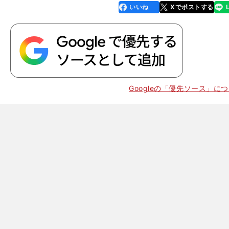
いいね
Xでポストする
line
faceboo
x
k
Googleの「優先ソース」に