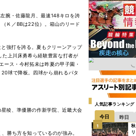
左腕・佐藤龍月、最速148キロを誇
（Ｋ／BBは22位）。箱山のリード
位と強打を誇る。夏もクリーンアップ
録した上川床勇希ら経験豊富な打者が
。エース・今村拓未は昨夏の甲子園・
20球で降板。四球から崩れるパタ
人気記事ランキング
星稜、準優勝の作新学院、近畿大会
今日
昨日
秋
1
リ
く、勝ち方を知っているのが強み。