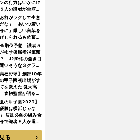
ンの行方はいかに!?
５人の識者が全順位
大胆予想
お前がラクして生意
だな」「あいつ若い
せに」厳しい言葉を
びせられるも佐藤慎
郎が貫いた誇りとフ
1全順位予想 識者５
ンへの思い
が推す優勝候補筆頭
？ J2降格の憂き目
遭いそうな３クラブ
は？
高校野球】創部10年
の甲子園初出場がす
てを変えた 健大高
・青栁監督が語る
機動破壊」はこうし
夏の甲子園2026】
生まれた
優勝は横浜じゃな
」 波乱必至の組み合
せで識者５人が選ん
優勝校はここだ！
見る