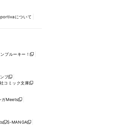
Sportivaについて
ャンプルーキー！
新
し
い
ウ
ャンプ
新
ィ
社コミック文庫
し
新
ン
い
し
ド
ウ
い
ウ
ガMeets
新
ィ
ウ
で
し
ン
ィ
開
い
ド
ン
く
ウ
ウ
ド
s
S-MANGA
新
新
ィ
で
ウ
し
し