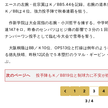
エースの左腕・佐宗翼はＫ／BB5.44を記録。右腕の道本
Ｋ／BBは４位。強力投手陣で秋春連覇を狙う。
作新学院は大会屈指の右腕・小川哲平を擁する。中学時
速147キロ。昨春のセンバツはヒジ痛の影響で３分の１回
ナンバーワン投手として臨む今大会で雪辱を誓う。
大阪桐蔭はBB／Ｋ10位、OPS13位と打線は例年のよ
る徳丸快晴、昨秋12試合で５本塁打のラマル・ギービン
ぶ。
次のページへ
投手陣もＫ／BB19位と制球力に不安が
知、南陽人、中野大虎、森陽樹ら140キロ台中盤以上を
ラリ。注目は２年生の森。189センチ、83キロと体はで
すでに最速15
1
2
3
4
のページへ
のページへ
前
3 / 4