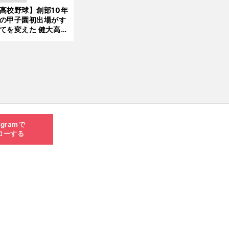
して高校３年間を過
高校野球】創部10年
新
したのか
の甲子園初出場がす
てを変えた 健大高
・青栁監督が語る
機動破壊」はこうし
生まれた
agramで
ローする