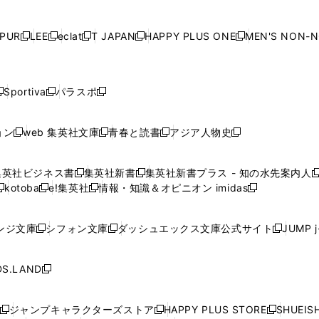
ン
ン
ン
ン
ン
で
開
で
開
で
開
で
い
い
い
い
ド
ド
ド
ド
ド
開
く
開
く
開
く
開
ウ
ウ
ウ
ウ
ウ
ウ
ウ
ウ
ウ
PUR
LEE
eclat
T JAPAN
HAPPY PLUS ONE
MEN'S NON-
く
く
く
く
新
新
新
新
新
ィ
ィ
ィ
ィ
で
で
で
で
で
し
し
し
し
し
ン
ン
ン
ン
開
開
開
開
開
い
い
い
い
い
ド
ド
ド
ド
く
く
く
く
く
ウ
ウ
ウ
ウ
ウ
ウ
ウ
ウ
ウ
Sportiva
パラスポ
新
新
ィ
ィ
ィ
ィ
ィ
で
で
で
で
し
し
し
ン
ン
ン
ン
ン
開
開
開
開
い
い
い
ド
ド
ド
ド
ド
ョン
web 集英社文庫
青春と読書
アジア人物史
く
く
く
く
新
新
新
新
ウ
ウ
ウ
ウ
ウ
ウ
ウ
ウ
し
し
し
し
ィ
ィ
ィ
で
で
で
で
で
い
い
い
い
ン
ン
ン
集英社ビジネス書
集英社新書
集英社新書プラス - 知の水先案内人
開
開
開
開
開
新
新
新
ウ
ウ
ウ
ウ
ド
ド
ド
kotoba
e!集英社
情報・知識＆オピニオン imidas
く
く
く
く
く
新
し
新
し
新
ィ
ィ
ィ
ィ
ウ
ウ
ウ
し
し
い
し
い
し
ン
ン
ン
ン
で
で
で
い
い
ウ
い
ウ
い
ド
ド
ド
ド
ンジ文庫
シフォン文庫
ダッシュエックス文庫公式サイト
JUMP 
開
開
開
新
新
新
ウ
ウ
ィ
ウ
ィ
ウ
ウ
ウ
ウ
ウ
く
く
く
し
し
し
ィ
ィ
ン
ィ
ン
ィ
で
で
で
で
い
い
い
ン
ン
ド
ン
ド
ン
S.LAND
開
開
開
開
新
ウ
ウ
ウ
ド
ド
ウ
ド
ウ
ド
く
く
く
く
し
ィ
ィ
ィ
ウ
ウ
で
ウ
で
ウ
い
ン
ン
ン
ジャンプキャラクターズストア
HAPPY PLUS STORE
SHUEIS
で
で
開
で
開
で
新
新
新
ウ