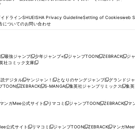
プ
ガイドライン
SHUEISHA Privacy Guideline
Setting of Cookies
web 
告についてのお問い合わせ
プ
最強ジャンプ
少年ジャンプ+
ジャンプTOON
ZEBRACK
ジ
新
新
新
新
新
英社コミック文庫
し
新
し
し
し
し
い
い
し
い
い
い
ウ
ウ
い
ウ
ウ
ウ
購読デジタル
ヤンジャン！
となりのヤングジャンプ
グランドジ
新
新
新
ィ
ィ
ウ
ィ
ィ
ィ
プTOON
ZEBRACK
S-MANGA
集英社ジャンプリミックス
集英
新
し
新
し
新
し
新
ン
ン
ィ
ン
ン
ン
し
い
し
い
し
い
し
ド
ド
ン
ド
ド
ド
い
ウ
い
ウ
い
ウ
い
ウ
ウ
ド
ウ
ウ
ウ
マンガMee公式サイト
リマコミ
ジャンプTOON
ZEBRACK
マン
新
新
新
新
ウ
ィ
ウ
ィ
ウ
ィ
ウ
で
で
ウ
で
で
で
し
し
し
し
し
ィ
ン
ィ
ン
ィ
ン
ィ
開
開
で
開
開
開
い
い
い
い
い
ン
ド
ン
ド
ン
ド
ン
く
く
開
く
く
く
ウ
ウ
ウ
ウ
ウ
ド
ウ
ド
ウ
ド
ウ
ド
ee公式サイト
リマコミ
ジャンプTOON
ZEBRACK
マンガMeet
く
新
新
新
新
ィ
ィ
ィ
ィ
ィ
ウ
で
ウ
で
ウ
で
ウ
し
し
し
し