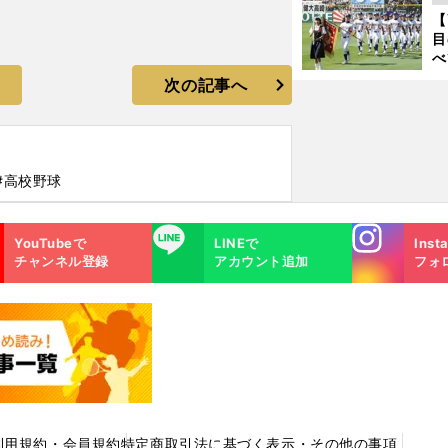
に
【
ご
目
べ
崎
次の記事へ
「
て
#高校野球
Instagra
LINE
YouTubeで
LINEで
Inst
m
チャンネル登録
アカウント追加
フォ
利用規約・会員規約
特定商取引法に基づく表示・その他の事項