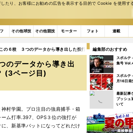
たり、お客様にお勧めの広告を表⽰する⽬的で Cookie を使⽤す
フ
その他球技
その他競技
モーター
フォト
連載
はこの６校 ３つのデータから導き出した投打のバランスナンバーワ
編集部のおすすめ
スポルテ
３つのデータから導き出
集号 Vol
(3ページ目)
スポルテ
月16日発
最新記事
プッシュ
いて
神村学園。プロ注目の強肩捕手・箱
ム打率.397、OPS３位の強打が
けに、新基準バットになってどれだけ