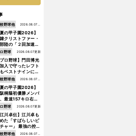
事
校野球他
2026.08.07更
夏の甲子園2026】
新
隷クリストファー・
部陸の「２回加速す
」規格外のストレー
ロ野球
2026.08.07更新
 それでもプロではな
プロ野球】門田博光
大学進学を選ぶ理由
加入で守ったレフト
もベストナインに輝
た石嶺和彦 「サッ
校野球他
2026.08.07更
」という愛称は松永
夏の甲子園2026】
新
美がきっかけ？
阪桐蔭初優勝メンバ
、最速157キロ右
前
、平成初完封＆初本
ロ野球
2026.08.07更新
へ
打... 指揮官たちの知
江川卓伝】江川卓も
れざる現役時代
めた「すばらしいピ
チャー」 最強の控え
手・大橋康延はいか
校野球他
2026.08.07更