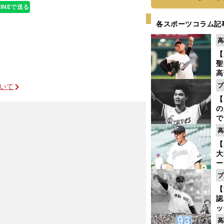
LINEで送る
各スポーツコラム記
高
【
聖
高
る
プ
ついて
ト
【
く
の
で
い
高
サ
【
浩
大
ー
腕
プ
塁
【
ら
認
ッ
投
高