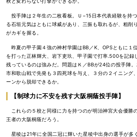
秋と変わらない打撃ができるか。
投手陣は２年生の二枚看板。Ｕ−15日本代表経験を持つ
る石垣元気はともに球威があり、三振も取れるが、粗削り
がカギを握る。
昨夏の甲子園４強の神村学園はBB／K、OPSともに１
を打った正林輝大、岩下吏玖、甲子園で打率.500を記
残っているのは強みだ。問題はＫ／BBが24位の投手陣
市和歌山戦で先発も３四死球を与え、３分の２イニング、
ーンから脱却できるか。
【制球力に不安を残す大阪桐蔭投手陣】
これらの５校と同様に力を持つのが明治神宮大会優勝の
王者の大阪桐蔭だろう。
星稜は21年に全国二冠に輝いた星稜中出身の選手が多