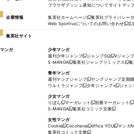
ブラウザプッシュ通知について
サイトマッ
企業情報
集英社ホームページ
集英社プライバシー
新
Web Sportivaについてのお問い合わせ
広
し
新
い
し
集英社サイト
ウ
い
ィ
ウ
マンガ
少年マンガ
ン
ィ
週刊少年ジャンプ
ジャンプSQ
Vジャン
ド
ン
新
新
S-MANGA
集英社ジャンプリミックス
集
ウ
ド
新
し
し
新
で
ウ
し
い
い
し
青年マンガ
開
で
い
ウ
ウ
い
週刊ヤングジャンプ
ヤングジャンプ定期
新
く
開
ウ
ィ
ィ
ウ
ウルトラジャンプ
少年ジャンプ+
ジャン
新
し
新
く
ィ
ン
ン
ィ
し
い
し
ン
ド
ド
ン
少女マンガ
い
ウ
い
ド
ウ
ウ
ド
りぼん
マーガレット
別冊マーガレット
新
新
新
ウ
ィ
ウ
ウ
で
で
ウ
S-MANGA
集英社コミック文庫
し
新
し
新
ィ
ン
ィ
で
開
開
で
い
し
い
し
ン
ド
ン
女性マンガ
開
く
く
開
ウ
い
ウ
い
ド
ウ
ド
Cookie
Cocohana
office YOU
マンガM
く
く
新
新
新
ィ
ウ
ィ
ウ
ウ
で
ウ
集英社コミック文庫
し
新
し
し