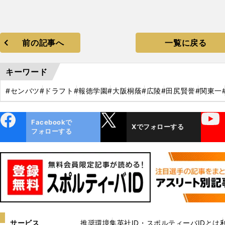
前の記事へ
一覧に戻る
キーワード
#センバツ
#ドラフト
#報徳学園
#大阪桐蔭
#広陵
#田尻賢誉
#関東一
ebo
X
YouTube
Facebookで
Xでフォローする
ok
フォローする
サービス
推奨環境
集英社ID・スポルティーバIDとは