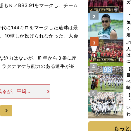
ズ
想もＫ／BB3.91をマークし、チーム
を
「
2
気
代に144キロをマークした速球は最
く
浴
、10球しか投げられなかった。大会
太
J
3
ァ
人
は
うな迫力はないが、昨年から３番に座
に
・ラタナヤケら能力のある選手が並
4
と
【
目
べ
崎
残るが、平嶋桂
5
「
【
投げる投手がズ
て
「
きていないが、
い
次
わ
だ
もっと