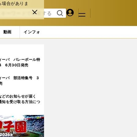
る場合がありま
マイペ
閉じ
検索
メニュ
ー
る
す
ジ
る
動画
インフォ
ンは？
3ページ目
ィーバ バレーボール特
.4 6月30日発売
ィーバ 部活特集号 3
売
などのお知らせが届く
通知を受け取る方法につ